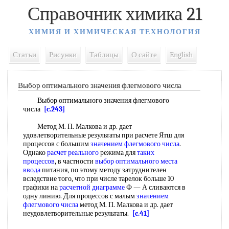
Справочник химика 21
ХИМИЯ И ХИМИЧЕСКАЯ ТЕХНОЛОГИЯ
Статьи
Рисунки
Таблицы
О сайте
English
Выбор оптимального значения флегмового числа
Выбор оптимального значения флегмового
числа
[c.243]
Метод М. П. Малкова и др. дает
удовлетворительные результаты при расчете Ятш для
процессов с большим
значением флегмового числа
.
Однако
расчет реального
режима для
таких
процессов
, в частности
выбор оптимального
места
ввода
питания, по этому методу затруднителен
вследствие того, что при числе тарелок больше 10
графики на
расчетной диаграмме
Ф — А сливаются в
одну линию. Для процессов с малым
значением
флегмового числа
метод М. П. Малкова и др. дает
неудовлетворительные результаты.
[c.41]