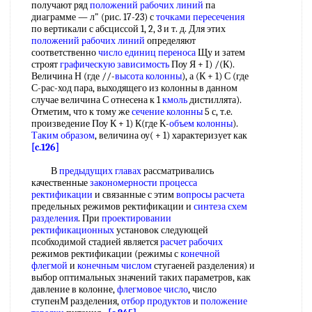
получают ряд
положений рабочих линий
па
диаграмме — л" (рис. 17-23) с
точками пересечения
по вертикали с абсциссой 1, 2, 3 и т. д. Для этих
положений рабочих линий
определяют
соответственно
число единиц переноса
Щу и затем
строят
графическую зависимость
Поу Я + I) /(К).
Величина Н (где //-
высота колонны
), а (К + 1) С (где
С-рас-ход пара, выходящего из колонны в данном
случае величина С отнесена к 1
кмоль
дистиллята).
Отметим, что к тому же
сечение колонны
5 с, т.е.
произведение Поу К + 1) К(где К-
объем колонны
).
Таким образом
, величина оу( + 1) характеризует как
[c.126]
В
предыдущих главах
рассматривались
качественные
закономерности процесса
ректификации
и связанные с этим
вопросы расчета
предельных режимов ректификации и
синтеза схем
разделения
. При
проектировании
ректификационных
установок следующей
псобходимой стадией является
расчет рабочих
режимов ректификации (режимы с
конечной
флегмой
и
конечным числом
стугаеней разделения) и
выбор оптимальных значений таких параметров, как
давление в колонне,
флегмовое число
, число
ступенМ разделения,
отбор продуктов
и
положение