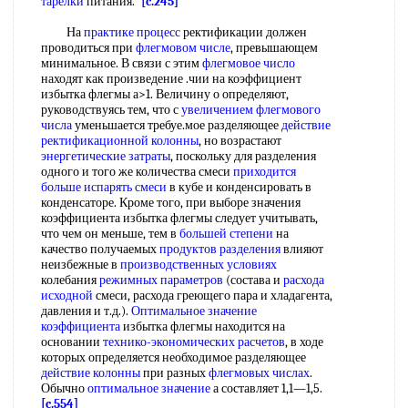
тарелки
питания.
[c.245]
На
практике процесс
ректификации должен
проводиться при
флегмовом числе
, превышающем
минимальное. В связи с этим
флегмовое число
находят как произведение .чии на коэффициент
избытка флегмы а>1. Величину о определяют,
руководствуясь тем, что с
увеличением флегмового
числа
уменьшается требуе.мое разделяющее
действие
ректификационной колонны
, но возрастают
энергетические затраты
, поскольку для разделения
одного и того же количества смеси
приходится
больше
испарять смеси
в кубе и конденсировать в
конденсаторе. Кроме того, при выборе значения
коэффициента избытка флегмы следует учитывать,
что чем он меньше, тем в
большей степени
на
качество получаемых
продуктов разделения
влияют
неизбежные в
производственных условиях
колебания
режимных параметров
(состава и
расхода
исходной
смеси, расхода греющего пара и хладагента,
давления и т.д.).
Оптимальное значение
коэффициента
избытка флегмы находится на
основании
технико-экономических расчетов
, в ходе
которых определяется необходимое разделяющее
действие колонны
при разных
флегмовых числах
.
Обычно
оптимальное значение
а составляет 1,1—1,5.
[c.554]