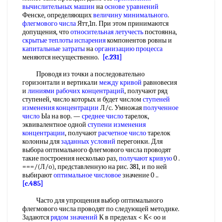
вычислительных машин
на
основе уравнений
Фенске, определяющих
величину минимального
.
флегмового числа
Ятт,1п. При этом принимаются
допущения, что
относительная летучесть
постоянна,
скрытые теплоты испарения
компонентов ровны и
капитальные затраты
на
организацию процесса
меняются несущественно.
[c.231]
Проводя из точки а последовательно
горизонтали и вертикали
между кривой
равновесия
и
линиями рабочих концентраций
, получают ряд
ступеней, число которых и будет числом
ступеней
изменения концентрации
Л/с. Умножая
полученное
число
Ыа на вор. —
среднее число
тарелок,
эквивалентное одной
ступени изменения
концентрации
, получают
расчетное число
тарелок
колонны для
заданных условий
перегонки. Для
выбора оптимального флегмового числа проводят
такие построения несколько раз,
получают кривую
0 .
===/(Л/о), представленную на рис. 381, и по ней
выбирают
оптимальное числовое
значение 0 ..
[c.485]
Часто для упрощения выбор оптимального
флегмового числа проводят по следующей методике.
Задаются
рядом значений
К в пределах < К< оо и