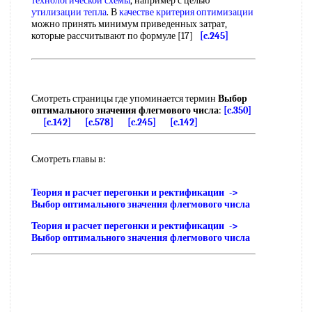
технологической схемы
, например с целью
утилизации тепла
. В
качестве критерия оптимизации
можно принять минимум приведенных затрат,
которые рассчитывают по формуле [17]
[c.245]
Смотреть страницы где упоминается термин
Выбор
оптимального значения флегмового числа
:
[c.350]
[c.142]
[c.578]
[c.245]
[c.142]
Смотреть главы в:
Теория и расчет перегонки и ректификации ->
Выбор оптимального значения флегмового числа
Теория и расчет перегонки и ректификации ->
Выбор оптимального значения флегмового числа