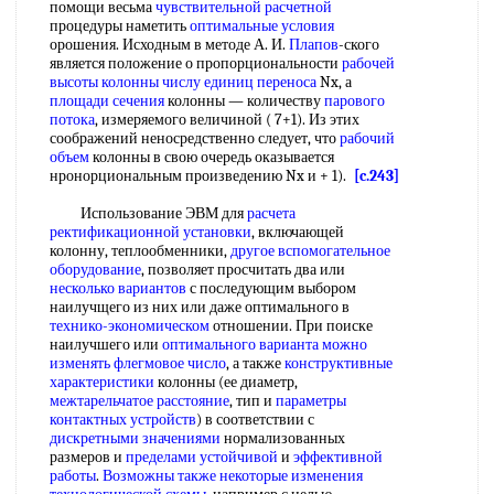
помощи весьма
чувствительной расчетной
процедуры наметить
оптимальные условия
орошения. Исходным в методе А. И.
Плапов
-ского
является положение о пропорциональности
рабочей
высоты
колонны числу единиц переноса
Nx, а
площади сечения
колонны — количеству
парового
потока
, измеряемого величиной ( 7+1). Из этих
соображений неносредственно следует, что
рабочий
объем
колонны в свою очередь оказывается
нронорциональным произведению Nx и + 1).
[c.243]
Использование ЭВМ для
расчета
ректификационной установки
, включающей
колонну, теплообменники,
другое вспомогательное
оборудование
, позволяет просчитать два или
несколько вариантов
с последующим выбором
наилучщего из них или даже оптимального в
технико-экономическом
отношении. При поиске
наилучшего или
оптимального варианта
можно
изменять
флегмовое число
, а также
конструктивные
характеристики
колонны (ее диаметр,
межтарельчатое расстояние
, тип и
параметры
контактных устройств
) в соответствии с
дискретными значениями
нормализованных
размеров и
пределами устойчивой
и
эффективной
работы
.
Возможны также
некоторые изменения