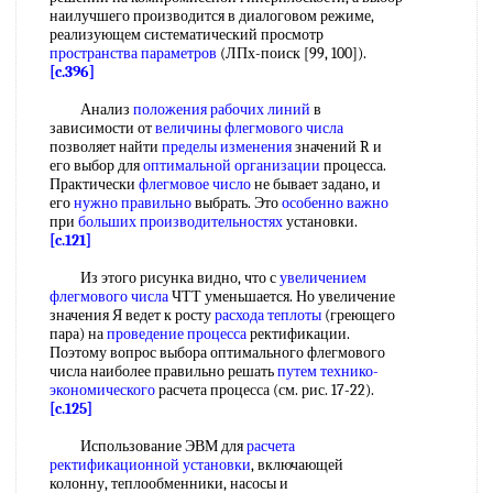
наилучшего производится в диалоговом режиме,
реализующем систематический просмотр
пространства параметров
(ЛПх-поиск [99, 100]).
[c.396]
Анализ
положения рабочих линий
в
зависимости от
величины флегмового числа
позволяет найти
пределы изменения
значений R и
его выбор для
оптимальной организации
процесса.
Практически
флегмовое число
не бывает задано, и
его
нужно правильно
выбрать. Это
особенно важно
при
больших производительностях
установки.
[c.121]
Из этого рисунка видно, что с
увеличением
флегмового числа
ЧТТ уменьшается. Но увеличение
значения Я ведет к росту
расхода теплоты
(греющего
пара) на
проведение процесса
ректификации.
Поэтому вопрос выбора оптимального флегмового
числа наиболее правильно решать
путем технико-
экономического
расчета процесса (см. рис. 17-22).
[c.125]
Использование ЭВМ для
расчета
ректификационной установки
, включающей
колонну, теплообменники, насосы и