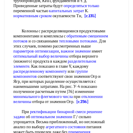
трубопроводов, КИП, фундаментов и т. д.
Приведенные затраты будут
определяться только
переменной частью
капитальных затрат
К.
нормативным сроком
окупаемости Тн,
[c.135]
Колонны с распределяющимися продуктовыми
компонентами и комплексы с
обратимым смешением
потоков
и со связанными
тепловыми потоками
. Для
этих случаев, помимо рассмотренных выше
параметров оптимизации
,
важное значение
имеет
оптимальный выбор величины
отбора верхнего
(нижнего) продукта в каждом
разделительном
элементе
. Как показано в главе V, каждому
распределенному компоненту
или
группе
компонентов
соответствуют свои значения Огр и
Ягр, при которых разделение осуществляется с
наименьшими затратами. На рис. У-4 показано
полученное расчетным путем [76] изменение
минимального флегмового числа
при
отклонении
величины
отбора от значения Огр.
[c.236]
При
ректификации бинарной смеси
решение
задачи
об
оптимальном значении
Г/ сильно
упрощается. Весьма приближенный, но несложный
анализ по выбору
агрегатного состояния
питания
может быть проведен даже без
применения