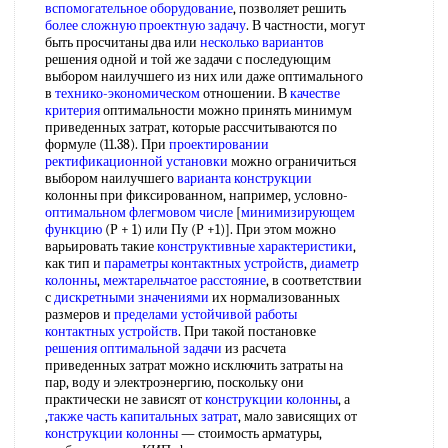
вспомогательное оборудование
, позволяет решить
более сложную
проектную задачу
. В частности, могут
быть просчитаны два или
несколько вариантов
решения одной и той же задачи с последующим
выбором наилучшего из них или даже оптимального
в
технико-экономическом
отношении. В
качестве
критерия
оптимальности можно принять минимум
приведенных затрат, которые рассчитываются по
формуле (11.38). При
проектировании
ректификационной установки
можно ограничиться
выбором наилучшего
варианта конструкции
колонны при фиксированном, например, условно-
оптимальном флегмовом числе
[
минимизирующем
функцию
(Р + 1) или Пу (Р +1)]. При этом можно
варьировать такие
конструктивные характеристики
,
как тип и
параметры контактных устройств
,
диаметр
колонны
,
межтарельчатое расстояние
, в соответствии
с
дискретными значениями
их нормализованных
размеров и
пределами устойчивой работы
контактных устройств
. При такой постановке
решения оптимальной задачи
из расчета
приведенных затрат можно исключить затраты на
пар, воду и электроэнергию, поскольку они
практически не зависят от
конструкции колонны
, а
,
также часть
капитальных затрат
, мало зависящих от
конструкции колонны
— стоимость арматуры,