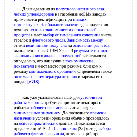
Для выделения из
попутного нефтяного газа
легких углеводородов
на газобензиноБЫх заводах
применяется ректификация при
низких
температурах
.
Наибольшее значение
для получения
лучших
технико-экономических показателей
процесса
имеет
выбор оптимального сочетания
числа
тарелок и
флегмового числа
.
Зависимость между
этими
величинами получена
на
основании расчетов
,
вынолненных на ЭЦВМ Урал . В
результате технико-
экономического
анализа полученной
зависимости
определено, что наилучшие
экономические
показатели
имеют место при режиме, близком к
режиму
минимального орошения
. Определены также
оптимальная температура питания
и тарелка его
ввода.
[c.218]
Как уже указывалось выше, для
устойчивой
работы колонны
требуется принятие некоторого
избытка
рабочего флегмового
чис.яа над его
минимальным значением
. До последнего
времени
назначение
условий орошения обычно проводилось
на
основе практических
данных. Ниже излагается
предложенный А. И.
Плапов
-
ским
[25] метод
выбора
рабочего флегмового числа
, позволяющий нри