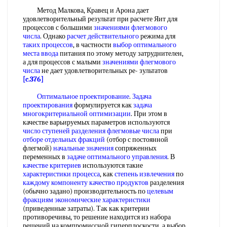
Метод Малкова, Кравец и Арона дает
удовлетворительный результат при расчете Яит для
процессов с большими
значениями флегмового
числа
. Однако
расчет действительного
режима для
таких процессов
, в частности
выбор оптимального
места ввода
питания по этому методу затруднителен,
а для процессов с малыми
значениями флегмового
числа
не дает удовлетворительных ре- зультатов
[c.376]
Оптимальное проектирование
.
Задача
проектирования
формулируется как
задача
многокритериальной оптимизации
. При этом в
качестве варьируемых параметров используются
число ступеней разделения флегмовые числа
при
отборе отдельных фракций
(отбор с постоянной
флегмой)
начальные значения
сопряженных
переменных в
задаче оптимального управления
. В
качестве критериев
используются такие
характеристики процесса
, как
степень извлечения
по
каждому компоненту
качество продуктов
разделения
(обычно задано) производительность по
целевым
фракциям
экономические характеристики
(приведенные затраты). Так как критерии
противоречивы, то решение находится из набора
решений на компромиссной гиперплоскости, а выбор