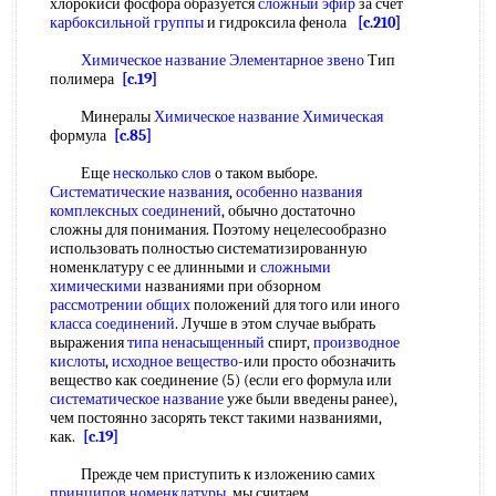
хлорокиси фосфора образуется
сложный эфир
за счет
карбоксильной группы
и гидроксила фенола
[c.210]
Химическое название
Элементарное звено
Тип
полимера
[c.19]
Минералы
Химическое название Химическая
формула
[c.85]
Еще
несколько слов
о таком выборе.
Систематические названия
,
особенно названия
комплексных соединений
, обычно достаточно
сложны для понимания. Поэтому нецелесообразно
использовать полностью систематизированную
номенклатуру с ее длинными и
сложными
химическими
названиями при обзорном
рассмотрении общих
положений для того или иного
класса соединений
. Лучше в этом случае выбрать
выражения
типа ненасыщенный
спирт,
производное
кислоты
,
исходное вещество
-или просто обозначить
вещество как соединение (5) (если его формула или
систематическое название
уже были введены ранее),
чем постоянно засорять текст такими названиями,
как.
[c.19]
Прежде чем приступить к изложению самих
принципов номенклатуры
, мы считаем