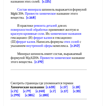
названия этих солей.
[c.125]
Состав минерала
шпинель выражается формулой
MgAi 204.
Привести химическое
название этого
вещества.
[c.168]
В практике
ремонта деталей
для их
поверхностной обработки
применяют желтую и
красную кровяные соли
. Их
химические названия
гексациано-(И)
феррат калия
и гексационо-
(III)
феррат калия
. Написать формулы
этих солей
с
указанием
внутренней сферы
комплекса.
[c.142]
Минерал шпинель имеет состав, выражаемый
формулой МдА1204.
Привести химическое
название
этого вещества.
[c.192]
Смотреть страницы где упоминается термин
Химические названия
:
[c.633]
[c.17]
[c.18]
[c.71]
[c.79]
[c.140]
[c.7]
[c.17]
[c.33]
[c.293]
[c.385]
[c.180]