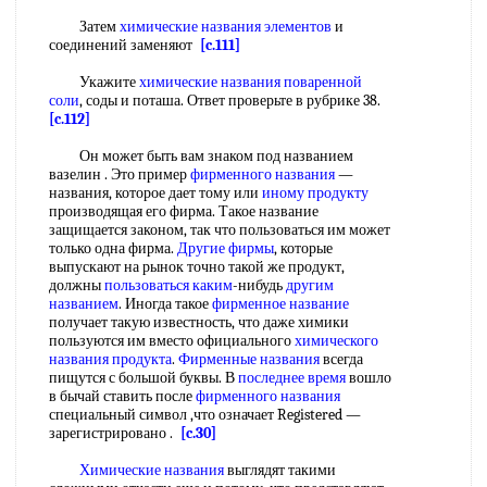
Затем
химические названия элементов
и
соединений заменяют
[c.111]
Укажите
химические названия
поваренной
соли
, соды и поташа. Ответ проверьте в рубрике 38.
[c.112]
Он может быть вам знаком под названием
вазелин . Это пример
фирменного названия
—
названия, которое дает тому или
иному продукту
производящая его фирма. Такое название
защищается законом, так что пользоваться им может
только одна фирма.
Другие фирмы
, которые
выпускают на рынок точно такой же продукт,
должны
пользоваться каким
-нибудь
другим
названием
. Иногда такое
фирменное название
получает такую известность, что даже химики
пользуются им вместо официального
химического
названия продукта
.
Фирменные названия
всегда
пищутся с большой буквы. В
последнее время
вошло
в бычай ставить после
фирменного названия
специальный символ ,что означает Registered —
зарегистрировано .
[c.30]
Химические названия
выглядят такими