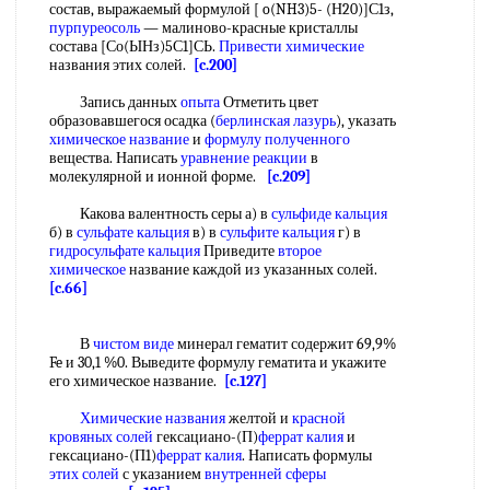
состав, выражаемый формулой [ o(NH3)5- (Н20)]С1з,
пурпуреосоль
— малиново-красные кристаллы
состава [Со(ЫНз)5С1]СЬ.
Привести химические
названия этих солей.
[c.200]
Запись данных
опыта
Отметить цвет
образовавшегося осадка (
берлинская лазурь
), указать
химическое название
и
формулу полученного
вещества. Написать
уравнение реакции
в
молекулярной и ионной форме.
[c.209]
Какова валентность серы а) в
сульфиде кальция
б) в
сульфате кальция
в) в
сульфите кальция
г) в
гидросульфате кальция
Приведите
второе
химическое
название каждой из указанных солей.
[c.66]
В
чистом виде
минерал гематит содержит 69,9%
Fe и 30,1 %0. Выведите формулу гематита и укажите
его химическое название.
[c.127]
Химические названия
желтой и
красной
кровяных солей
гексациано-(П)
феррат калия
и
гексациано-(П1)
феррат калия
. Написать формулы
этих солей
с указанием
внутренней сферы