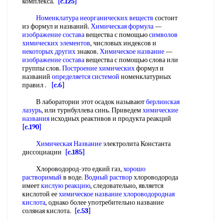
комплекса.
[c.125]
Номенклатура неорганических веществ
состоит
из формул и названий.
Химическая формула
—
изображение состава
вещества с помощью
символов
химических элементов
, числовых индексов и
некоторых других
знаков.
Химическое название
—
изображение состава
вещества с помощью слова или
группы слов.
Построение химических
формул и
названий
определяется системой
номенклатурных
правил .
[c.6]
В лаборатории этот осадок называют
берлинская
лазурь
, или турнбуллева синь. Приведем
химические
названия
исходных реактивов и продукта реакций
[c.190]
Химическая Название
электролита Константа
диссоциации
[c.185]
Хлороводород-это едкий газ,
хорошо
растворимый
в воде.
Водный раствор
хлороводорода
имеет
кислую реакцию
, следовательно, является
кислотой ее
химическое название
хлороводородная
кислота
, однако более употребительно название
соляная кислота.
[c.53]