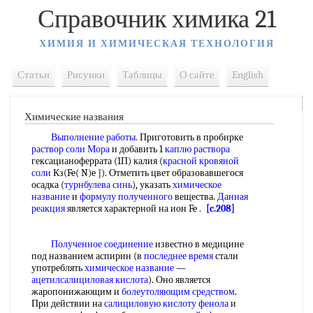
Справочник химика 21
ХИМИЯ И ХИМИЧЕСКАЯ ТЕХНОЛОГИЯ
Статьи
Рисунки
Таблицы
О сайте
English
Химические названия
Выполнение работы
. Приготовить в пробирке
раствор соли Мора
и добавить 1
каплю раствора
гексацианоферрата (1П) калия (
красной кровяной
соли
Кз(Fe( N)e ]). Отметить цвет образовавшегося
осадка (
турнбулева синь
), указать
химическое
название
и
формулу полученного
вещества.
Данная
реакция
является характерной на ион Fe .
[c.208]
Полученное соединение
известно в медицине
под названием аспирин (в
последнее время
стали
употреблять
химическое название
—
ацетилсалициловая кислота
). Оно является
жаропонижающим и
болеутоляющим средством
.
При действии на
салициловую кислоту фенола
и