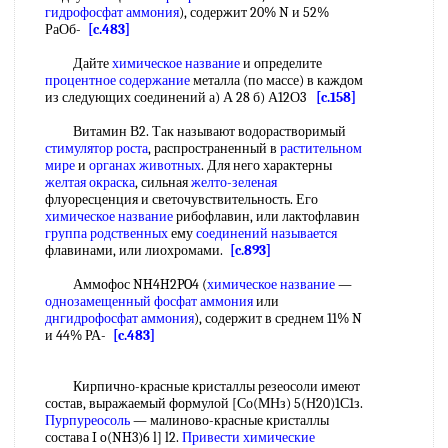
гидрофосфат аммония
), содержит 20% N и 52%
РаОб-
[c.483]
Дайте
химическое название
и определите
процентное содержание
металла (по массе) в каждом
из следующих соединений а) А 28 б) А12О3
[c.158]
Витамин В2. Так называют водорастворимый
стимулятор роста
, распространенный в
растительном
мире
и
органах животных
. Для него характерны
желтая окраска
, сильная
желто-зеленая
флуоресценция и светочувствительность. Его
химическое название
рибофлавин, или лактофлавин
группа родственных
ему
соединений называется
флавинами, или лиохромами.
[c.893]
Аммофос NH4H2PO4 (
химическое название
—
однозамещенный
фосфат аммония
или
днгидрофосфат аммония
), содержит в среднем 11% N
и 44% РА-
[c.483]
Кирпично-красные кристаллы резеосоли имеют
состав, выражаемый формулой [Со(МНз) 5(Н20)1С1з.
Пурпуреосоль
— малиново-красные кристаллы
состава I o(NH3)6 l] l2.
Привести химические