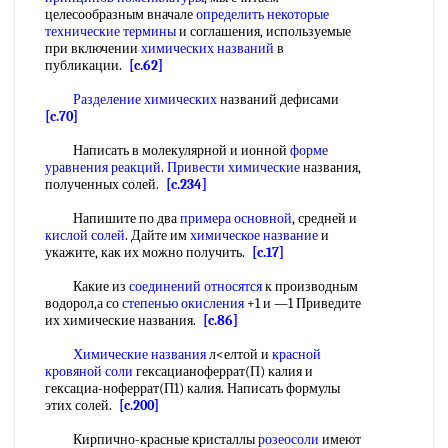
целесообразным вначале
определить некоторые
технические термины
и соглашения, используемые
при включении
химических названий
в
публикации.
[c.62]
Разделение химических
названий дефисами
[c.70]
Написать в молекулярной и ионной
форме
уравнения реакций
.
Привести химические
названия,
полученных солей.
[c.234]
Напишите по два
примера основной
, средней и
кислой солей
. Дайте им
химическое название
и
укажите, как их можно получить.
[c.17]
Какие из
соединений относятся
к производным
водорол,а со
степенью окисления
+1 и —1 Приведите
их химические названия.
[c.86]
Химические названия
л<елтой и
красной
кровяной соли
гексацианоферрат(П) калия и
гексациа-ноферрат(П1) калия. Написать формулы
этих солей.
[c.200]
Кирпично-красные кристаллы
розеосоли
имеют