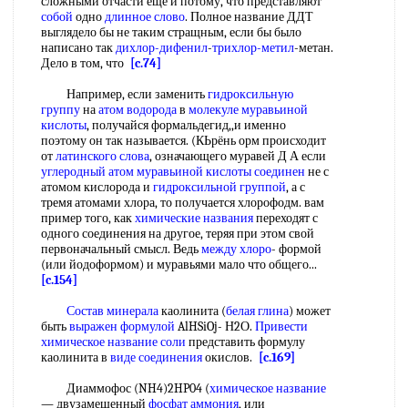
сложными отчасти еще и потому, что представляют
собой
одно
длинное слово
. Полное название ДДТ
выглядело бы не таким стращным, если бы было
написано так
дихлор-дифенил
-
трихлор-метил
-метан.
Дело в том, что
[c.74]
Например, если заменить
гидроксильную
группу
на
атом водорода
в
молекуле муравьиной
кислоты
, получайся формальдегид,,и именно
поэтому он так называется. (КЬрёнь орм происходит
от
латинского слова
, означающего муравей Д А если
углеродный атом
муравьиной кислоты соединен
не с
атомом кислорода и
гидроксильной группой
, а с
тремя атомами хлора, то получается хлорофодм. вам
пример того, как
химические названия
переходят с
одного соединения на другое, теряя при этом свой
первоначальный смысл. Ведь
между хлоро
- формой
(или йодоформом) и муравьями мало что общего...
[c.154]
Состав минерала
каолинита (
белая глина
) может
быть
выражен формулой
AlHSiOj- Н2О.
Привести
химическое
название соли
представить формулу
каолинита в
виде соединения
окислов.
[c.169]
Диаммофос (NH4)2HP04 (
химическое название
— двузамещенный
фосфат аммония
, или