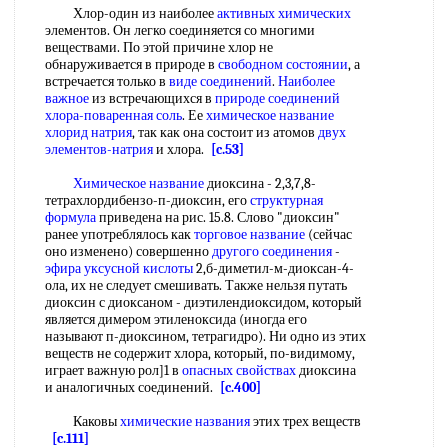
Хлор-один из наиболее
активных химических
элементов. Он легко соединяется со многими
веществами. По этой причине хлор не
обнаруживается в природе в
свободном состоянии
, а
встречается только в
виде соединений
.
Наиболее
важное
из встречающихся в
природе соединений
хлора-поваренная соль
. Ее
химическое название
хлорид натрия
, так как она состоит из атомов
двух
элементов-натрия
и хлора.
[c.53]
Химическое название
диоксина - 2,3,7,8-
тетрахлордибензо-п-диоксин, его
структурная
формула
приведена на рис. 15.8. Слово "диоксин"
ранее употреблялось как
торговое название
(сейчас
оно изменено) совершенно
другого соединения
-
эфира уксусной кислоты
2,б-диметил-м-диоксан-4-
ола, их не следует смешивать. Также нельзя путать
диоксин с диоксаном - диэтилендиоксидом, который
является димером этиленоксида (иногда его
называют п-диоксином, тетрагидро). Ни одно из этих
веществ не содержит хлора, который, по-видимому,
играет важную рол]1 в
опасных свойствах
диоксина
и аналогичных соединений.
[c.400]
Каковы
химические названия
этих трех веществ
[c.111]