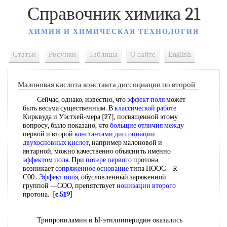
Справочник химика 21
ХИМИЯ И ХИМИЧЕСКАЯ ТЕХНОЛОГИЯ
Статьи
Рисунки
Таблицы
О сайте
English
Малоновая кислота константа диссоциации по второй
Сейчас, однако, известно, что
эффект поля
может
быть весьма существенным. В
классической работе
Кирквуда и Уэстхей-мера [27], посвященной этому
вопросу, было показано, что
больщие
отличия между
первой и второй
константами диссоциации
двухосновных кислот
, например малоновой и
янтарной, можно качественно объяснить именно
эффектом поля
. При
потере первого
протона
возникает
сопряженное основание
типа НООС—R—
С00 .
Эффект поля
, обусловленный заряженной
группой —СОО, препятствует
ионизации второго
протона.
[c.519]
Трипропиламин и Ы-этилпиперидин оказались