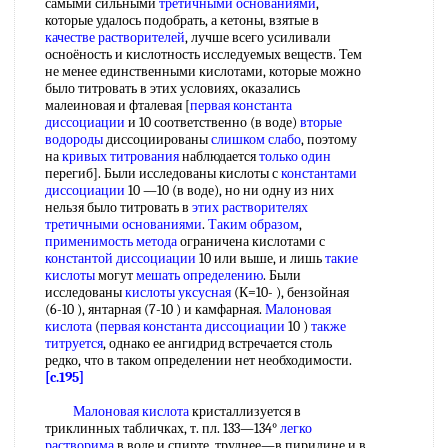
самыми сильными
третичными основаниями
,
которые удалось подобрать, а кетоны, взятые в
качестве растворителей
, лучше всего усиливали
осноёность и кислотность исследуемых веществ. Тем
не менее единственными кислотами, которые можно
было титровать в этих условиях, оказались
малеиновая и фталевая [
первая константа
диссоциации
и 10 соответственно (в воде)
вторые
водороды
диссоциированы
слишком слабо
, поэтому
на
кривых титрования
наблюдается
только один
перегиб]. Были исследованы кислоты с
константами
диссоциации
10 —10 (в воде), но ни одну из них
нельзя было титровать в
этих растворителях
третичными основаниями
.
Таким образом
,
применимость метода
ограничена кислотами с
константой диссоциации
10 или выше, и лишь
такие
кислоты
могут
мешать определению
. Были
исследованы
кислоты уксусная
(К=10- ), бензойная
(6-10 ), янтарная (7-10 ) и камфарная.
Малоновая
кислота
(
первая константа диссоциации
10 )
также
титруется
, однако ее ангидрид встречается столь
редко, что в таком определении нет необходимости.
[c.195]
Малоновая кислота
кристаллизуется в
триклинных табличках, т. пл. 133—134°
легко
растворима
в воде и спирте, труднее—в пиридине и в