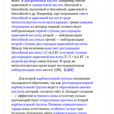
моно- и
дикарбоновых кислот
, например смесей
щавелевой и
салициловой кислот
, яблочной и
бензойной, малоновой и бензойной, щавелевой и
бензойной и др. Например, при титровании
смеси
бензойной
и
щавелевой кислот
в
среде
метилэтилкетона
получается кривая
с тремя
скачками
титрования
, из которых первый соответствует
нейтрализации
первой ступени диссоциации
щавелевой кислоты
, второй — нейтрализации
бензойной кислоты
и третий — нейтрализации
второй ступени диссоциации
щавелевой кислоты
.
Между тем величины
констант диссоциации
бензойной кислоты
(/С=6,3 10 ) и
второй ступени
диссоциации
щавелевой кислоты
(7< 2 = 6,4 10" ) в
водном растворе
очень близки. В среде же
метилэтилкетона происходит последовательная
нейтрализация этих
кислот [128].
[c.117]
Для второй
карбоксильной группы
отношения
оказываются обратными, так как
диссоциация первой
карбоксильной группы
ведет к
образованию аниона
кислоты
, который, согласно табл. 6, обладает сильным
- -/-эффектом
истинного иона
и поэтому сильно
противодействует
отщеплению протона
от второй
карбоксильной группы
.
Влияние отрицательного
заряда
иона, естественно,
особенно сильно
при
большем сближении обеих
карбоксильных групп
,