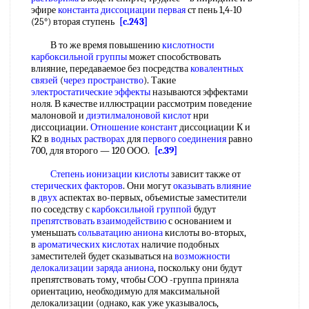
эфире
константа диссоциации первая
ст пень 1,4-10
(25°) вторая ступень
[c.243]
В то же время повышению
кислотности
карбоксильной группы
может способствовать
влияние, передаваемое без посредства
ковалентных
связей
(
через пространство
). Такие
электростатические эффекты
называются эффектами
ноля. В качестве иллюстрации рассмотрим поведение
малоновой и
диэтилмалоновой кислот
нри
диссоциации.
Отношение констант
диссоциации К и
К2 в
водных растворах
для
первого соединения
равно
700, для второго — 120 ООО.
[c.39]
Степень ионизации кислоты
зависит также от
стерических факторов
. Они могут
оказывать влияние
в
двух
аспектах во-первых, объемистые заместители
по соседству с
карбоксильной группой
будут
препятствовать взаимодействию
с основанием и
уменьшать
сольватацию аниона
кислоты во-вторых,
в
ароматических кислотах
наличие подобных
заместителей будет сказываться на
возможности
делокализации
заряда аниона
, поскольку они будут
препятствовать тому, чтобы СОО -группа приняла
ориентацию, необходимую для максимальной
делокализации (однако, как уже указывалось,