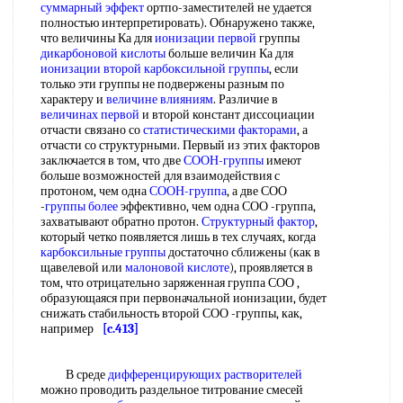
суммарный эффект
ортпо-заместителей не удается
полностью интерпретировать). Обнаружено также,
что величины Ка для
ионизации первой
группы
дикарбоновой кислоты
больше величин Ка для
ионизации второй
карбоксильной группы
, если
только эти группы не подвержены разным по
характеру и
величине влияниям
. Различие в
величинах первой
и второй констант диссоциации
отчасти связано со
статистическими факторами
, а
отчасти со структурными. Первый из этих факторов
заключается в том, что две
СООН-группы
имеют
больше возможностей для взаимодействия с
протоном, чем одна
СООН-группа
, а две СОО
-
группы более
эффективно, чем одна СОО -группа,
захватывают обратно протон.
Структурный фактор
,
который четко появляется лишь в тех случаях, когда
карбоксильные группы
достаточно сближены (как в
щавелевой или
малоновой кислоте
), проявляется в
том, что отрицательно заряженная группа СОО ,
образующаяся при первоначальной ионизации, будет
снижать стабильность второй СОО -группы, как,
например
[c.413]
В среде
дифференцирующих растворителей
можно проводить раздельное титрование смесей