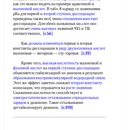
как это можно видеть на примере щавелевой и
малоновой кислот
. В табл. 8 наряду со значениями
рКа для первой и
второй ступени диссоциации
приведены также вел[ чниы
отношения констант
диссоциации. Для обеих названных ки.слот оно
достигает
очень высоких
значений 925 и 735
соответственпо,
[c.56]
Как
должны изменяться
первые и вторые
константы диссоциации в
ряду двухосновных кислот
малоновая — янтарная — глу-таровая
[c.22]
Кроме того,
высокая кислотность
малоновой и
фталевой кислот
на
первой ступени диссоциации
объясняется стабилизацией их анионов в результате
образования внутримолекулярной водородной связи
.
Этот же эффект заметно снижает
вторую константу
ионизации, что отражается на
росте значения
Снижению кислотности способствует и
электростатическое отталкивание
отрицательных
зарядов
в дианионе. Такое отталкивание
дестабилизирует дианион.
[c.270]