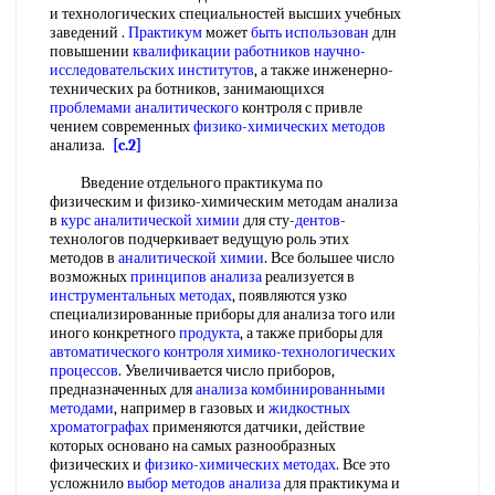
и технологических специальностей высших учебных
заведений .
Практикум
может
быть использован
длн
повышении
квалификации работников
научно-
исследовательских институтов
, а также инженерно-
технических ра ботников, занимающихся
проблемами аналитического
контроля с привле
чением современных
физико-химических методов
анализа.
[c.2]
Введение отдельного практикума по
физическим и физико-химическим методам анализа
в
курс аналитической химии
для сту-
дентов
-
технологов подчеркивает ведущую роль этих
методов в
аналитической химии
. Все большее число
возможных
принципов анализа
реализуется в
инструментальных методах
, появляются узко
специализированные приборы для анализа того или
иного конкретного
продукта
, а также приборы для
автоматического контроля
химико-технологических
процессов
. Увеличивается число приборов,
предназначенных для
анализа комбинированными
методами
, например в газовых и
жидкостных
хроматографах
применяются датчики, действие
которых основано на самых разнообразных
физических и
физико-химических методах
. Все это
усложнило
выбор методов анализа
для практикума и