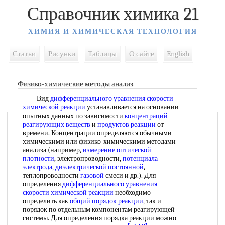
Справочник химика 21
ХИМИЯ И ХИМИЧЕСКАЯ ТЕХНОЛОГИЯ
Статьи
Рисунки
Таблицы
О сайте
English
Физико-химические методы анализ
Вид
дифференциального уравнения скорости
химической реакции
устанавливается на основании
опытных данных по зависимости
концентраций
реагирующих веществ
и
продуктов реакции
от
времени. Концентрации определяются обычными
химическими или физико-химическими методами
анализа (например,
измерение оптической
плотности
, электропроводности,
потенциала
электрода
,
диэлектрической постоянной
,
теплопроводности
газовой
смеси и др.). Для
определения
дифференциального уравнения
скорости химической реакции
необходимо
определить как
общий порядок реакции
, так и
порядок по отдельным компонентам реагирующей
системы. Для определения порядка реакции можно