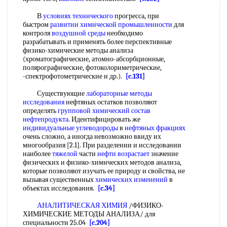
В
условиях технического
прогресса, при
быстром
развитии химической промышленности
для
контроля
воздушной среды
необходимо
разрабатывать и применять более перспективные
физико-химические методы анализа
(хроматографические, атомно-абсорбционные,
полярографические, фотоколориметрические,
-спектрофотометрические и др.).
[c.131]
Существующие
лабораторные методы
исследования
нефтяных остатков позволяют
определять
групповой химический состав
нефтепродукта
. Идентифицировать же
индивидуальные углеводороды
в
нефтяных фракциях
очень сложно, а иногда невозможно ввиду их
многообразия [2.1]. При разделении и исследовании
наиболее
тяжелой
части
нефти возрастает
значение
физических и физико-химических методов анализа,
которые позволяют изучать ее природу и свойства, не
вызывая существенных
химических изменений
в
объектах исследования.
[c.34]
АНАЛИТИЧЕСКАЯ ХИМИЯ
/ФИЗИКО-
ХИМИЧЕСКИЕ МЕТОДЫ АНАЛИЗА/ для
специальности 25.04
[c.204]