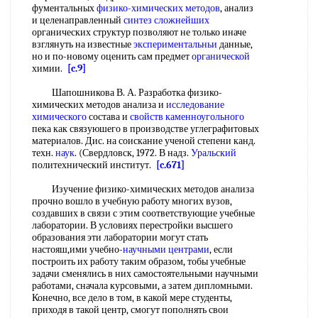
фументальных
физико-химических методов
, анализ
и целенаправленный
синтез сложнейших
органических структур позволяют не только иначе
взглянуть на известные
экспериментальньи
данные,
но и по-новому оценить сам предмет
органической
химии.
[c.9]
Шапошникова В. А. Разработка физико-
химических методов анализа и
исследование
химического
состава и
свойств каменноугольного
пека как связуюшего в производстве углеграфитовых
материалов. Дис. на соискание ученой степени канд.
техн.
наук
. (Свердловск, 1972. В надз.
Уральский
политехнический институт.
[c.671]
Изучение физико-химических методов анализа
прочно вошло в учебную работу многих вузов,
создавших в связи с этим соответствующие учебные
лаборатории. В условиях перестройки высшего
образования эти лаборатории могут стать
настояш,ими учебно-
научными центрами
, если
построить их работу таким образом, тобы учебные
задачи сменялись в них самостоятельными научными
работами, сначала курсовыми, а затем дипломными.
Конечно, все дело в том, в какой мере студенты,
приходя в такой центр, смогут пополнять свои