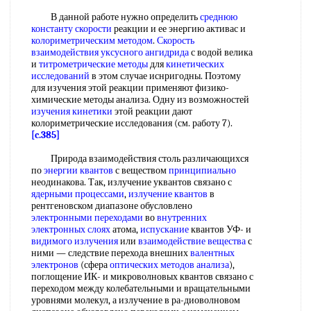
В данной работе нужно определить
среднюю
константу скорости
реакции и ее энергию активас и
колориметрическим методом
.
Скорость
взаимодействия
уксусного ангидрида
с водой велика
и
титрометрические методы
для
кинетических
исследований
в этом случае иснригодны. Поэтому
для изучения этой реакции применяют физико-
химические методы анализа. Одну из возможностей
изучения кинетики
этой реакции дают
колориметрические исследования (см. работу 7).
[c.385]
Природа взаимодействия столь различающихся
по
энергии квантов
с веществом
принципиально
неодинакова. Так, излучение уквантов связано с
ядерными процессами
,
излучение квантов
в
рентгеновском диапазоне обусловлено
электронными переходами
во
внутренних
электронных слоях
атома,
испускание
квантов УФ- и
видимого излучения
или
взаимодействие вещества
с
ними — следствие перехода внешних
валентных
электронов
(сфера
оптических методов анализа
),
поглощение ИК- и микроволновых квантов связано с
переходом между колебательными и вращательными
уровнями молекул, а излучение в ра-диоволновом