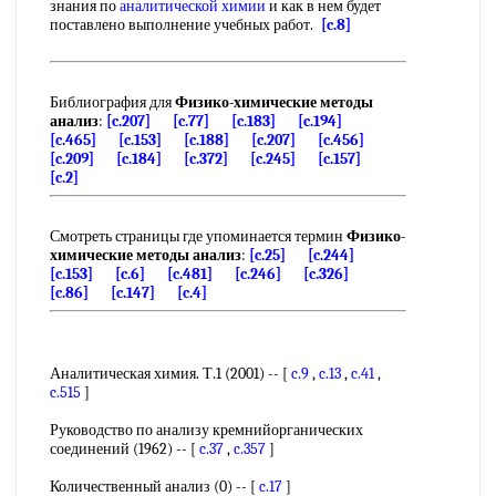
знания по
аналитической химии
и как в нем будет
поставлено выполнение учебных работ.
[c.8]
Библиография для
Физико-химические методы
анализ
:
[c.207]
[c.77]
[c.183]
[c.194]
[c.465]
[c.153]
[c.188]
[c.207]
[c.456]
[c.209]
[c.184]
[c.372]
[c.245]
[c.157]
[c.2]
Смотреть страницы где упоминается термин
Физико-
химические методы анализ
:
[c.25]
[c.244]
[c.153]
[c.6]
[c.481]
[c.246]
[c.326]
[c.86]
[c.147]
[c.4]
Аналитическая химия. Т.1 (2001) -- [
c.9
,
c.13
,
c.41
,
c.515
]
Руководство по анализу кремнийорганических
соединений (1962) -- [
c.37
,
c.357
]
Количественный анализ (0) -- [
c.17
]