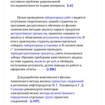
поставило проблему рациональной
последовательности подачи материала.
[c.6]
Целью проведения
лабораторных рабо
т явдяется
углубление теоретических знаний студентов по
программе дисциплины и обучение их физико-
химическим методам-анализа сырья и-продуктов
деструктивных процессов
, привитие-навыков по
анализу и объяснению
результатов экспериментов
. В
итоге практикума-студенты должны научиться
собирать
лабораторные установки
и В соответствии
с" положенным заданием проводить
термодеструктивные процессы
, уметь пользоваться
лабора-тбрными приборами качественного анадаза
по теме задания,
анализи
-ро
вать
и обобщать
получаемые результаты, делать выводы по работе и
оформлять отчеты. - - -. -
[c.336]
Для разработки комплексного физико-
химического метода анализа
сернистых соединений
в различных нефтепродуктах В. Г. Лукьяница и Г. Д.
Гальперн
рекомендуют некоторые
электрохим1сческие
методы количественного
определения
отдельных
групп
сернистых
соединений.
[c.427]