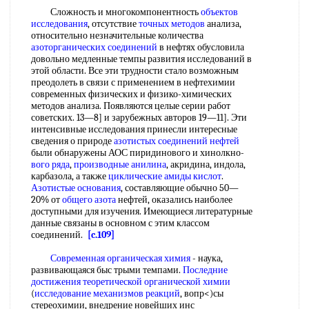
Сложность и многокомпонентность
объектов
исследования
, отсутствие
точных методов
анализа,
относительно незначительные количества
азоторганических соединений
в нефтях обусловила
довольно медленные темпы развития исследований в
этой области. Все эти трудности стало возможным
преодолеть в связи с применением в нефтехимии
современных физических и физико-химических
методов анализа. Появляются целые серии работ
советских. 13—8] и зарубежных авторов 19—11]. Эти
интенсивные исследования принесли интересные
сведения о природе
азотистых соединений нефтей
были обнаружены АОС пиридинового и хинолкно-
вого
ряда
,
производные анилина
, акридина, индола,
карбазола, а также
циклические амиды кислот
.
Азотистые основания
, составляющие обычно 50—
20% от
общего азота
нефтей, оказались наиболее
доступными для изучения. Имеющиеся литературные
данные связаны в основном с этим классом
соединений.
[c.109]
Современная органическая химия
- наука,
развивающаяся быс трыми темпами.
Последние
достижения
теоретической органической химии
(
исследование механизмов реакций
, вопр<)сы
стереохимии, внедрение новейших инс