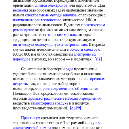
диапазоне обусловлено переходами с изменением
ориентации
спинов электронов
или ядер атомов. Для
решения
разнообразных задач наибольшее значение
имеют
спектральные методы анализа
, оперирующие с
излучением рентгеновского
, оптического, ИК- и
радиоволнового диапазонов. В данном
практическом
руководстве
по физико-химическим методам анализа
рассматриваются
оптические методы
, которые
традиционно делятся па оптическую атомную и
оптическую молекулярную спектроскопию
. В первом
случае аналитические сигналы в
области спектра
от
100 до 800 нм являются следствием
электронных
переходов
в атомах, во втором — в молекулах.
[c.7]
Санитарные лаборатории
ряда
предприятий
уделяют большое внимание разработке и освоению
новых физико-химических методов анализа
вредных
веществ
. Так, санитарные лаборатории
новополоцкого
производственного объединения
Полимер и Новгородского химического завода
освоили
хроматографические методы определения
веществ в
атмосферном воздухе
и в воздухе
производственных помещений.
[c.129]
Практикум
составлен для студентов химиков-
технологоо а соответствии с Программой по
курсу
аналитической химии
для хнмико-технологических