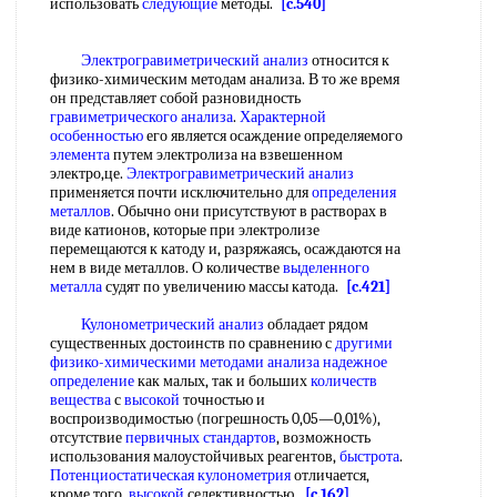
использовать
следующие
методы.
[c.540]
Электрогравиметрический анализ
относится к
физико-химическим методам анализа. В то же время
он представляет собой разновидность
гравиметрического анализа
.
Характерной
особенностью
его является осаждение определяемого
элемента
путем электролиза на взвешенном
электро,це.
Электрогравиметрический анализ
применяется почти исключительно для
определения
металлов
. Обычно они присутствуют в растворах в
виде катионов, которые при электролизе
перемещаются к катоду и, разряжаясь, осаждаются на
нем в виде металлов. О количестве
выделенного
металла
судят по увеличению массы катода.
[c.421]
Кулонометрический анализ
обладает рядом
существенных достоинств по сравнению с
другими
физико-химическими методами анализа
надежное
определение
как малых, так и больших
количеств
вещества
с
высокой
точностью и
воспроизводимостью (погрешность 0,05—0,01%),
отсутствие
первичных стандартов
, возможность
использования малоустойчивых реагентов,
быстрота
.
Потенциостатическая кулонометрия
отличается,
кроме того,
высокой
селективностью.
[c.162]