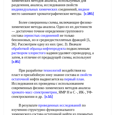
химических методов анализа, используемых для
разделения, анализа, исследования свойств
индивидуальных химических
соединений,
видное
место занимают хроматографические методы.
[c.185]
Более совершенны схемы, включающие физико-
химические методы анализа. Одно из их достоинств
— достаточно точное определение группового
состава
сернистых соединений
не только
бензиновых, но и среднедистиллятных фракций [5,
26]. Рассмотрим одну из них (рис. 3). Вначале
обработкой образца
нефтепродукта
подкисленным
раствором хлористого
кадмия удаляют сероводород, а
затем, в отличие от предыдущей схемы, используют
[c.85]
При разработке
технологий
воздействия на
пласт и призабойную зону знание состава и
свойств
остаточной
нефти выдвигается на
первый план
.
Исследования их проведены с использованием
современных физико-химических методов анализа
хромато-масс-спектрометрии
, ЯМР Н и С -, ИК-, УФ-
спектроскопии и др.
[c.55]
В результате
проведенных исследований
по
изучению структурно-функционального
химического состава остаточной нефти из промытых