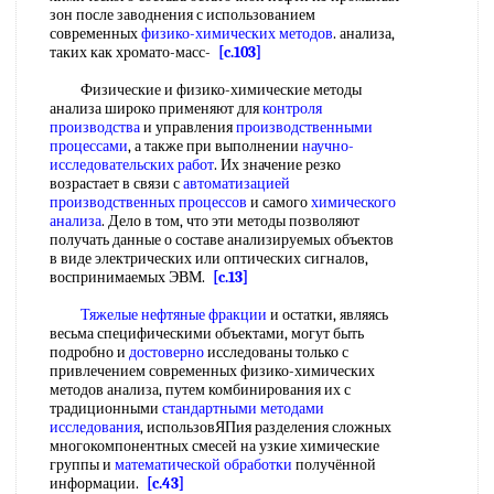
зон после заводнения с использованием
современных
физико-химических методов
. анализа,
таких как хромато-масс-
[c.103]
Физические и физико-химические методы
анализа широко применяют для
контроля
производства
и управления
производственными
процессами
, а также при выполнении
научно-
исследовательских работ
. Их значение резко
возрастает в связи с
автоматизацией
производственных процессов
и самого
химического
анализа
. Дело в том, что эти методы позволяют
получать данные о составе анализируемых объектов
в виде электрических или оптических сигналов,
воспринимаемых ЭВМ.
[c.13]
Тяжелые нефтяные фракции
и остатки, являясь
весьма специфическими объектами, могут быть
подробно и
достоверно
исследованы только с
привлечением современных физико-химических
методов анализа, путем комбинирования их с
традиционными
стандартными методами
исследования
, использовЯПия разделения сложных
многокомпонентных смесей на узкие химические
группы и
математической обработки
получённой
информации.
[c.43]