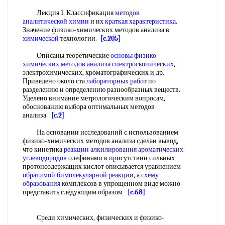
Лекция 1. Классификация
методов
аналитической химии
и их
краткая характеристика
.
Значение физико-химических методов анализа в
химической
технологии.
[c.205]
Описаны теоретические
основы физико-
химических методов
анализа спектроскопических
,
электрохимических, хроматографических и др.
Приведено около ста
лабораторных работ
по
разделению и определению разнообразных веществ.
Уделено внимание метрологическим вопросам,
обоснованию выбора оптимальных методов
анализа.
[c.2]
На основании исследований с использованием
физико-химических методов анализа сделан вывод,
что кинетика
реакции алкилирования ароматических
углеводородов
олефинами в присутствии сильных
протонсодержащих кислот описывается уравнением
обратимой бимолекулярной реакции
, а
схему
образования
комплексов в упрощенном виде можно-
представить следующим образом
[c.68]
Среди химических, физических и физико-