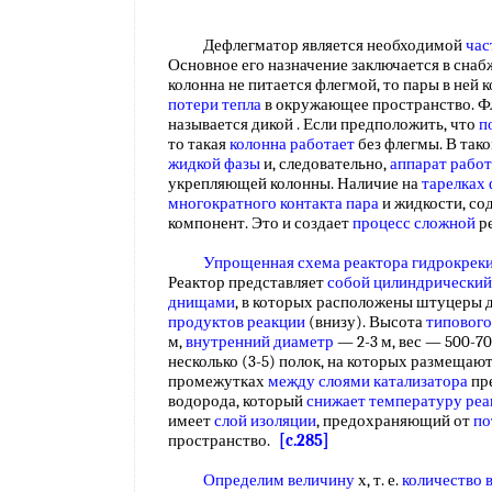
Дефлегматор является необходимой
час
Основное его назначение заключается в сна
колонна не питается флегмой, то пары в ней 
потери тепла
в окружающее пространство. Ф
называется дикой . Если предположить, что
п
то такая
колонна работает
без флегмы. В так
жидкой фазы
и, следовательно,
аппарат работ
укрепляющей колонны. Наличие на
тарелках
многократного
контакта пара
и жидкости, с
компонент. Это и создает
процесс сложной
р
Упрощенная схема
реактора гидрокрек
Реактор представляет
собой
цилиндрический
днищами
, в которых расположены штуцеры 
продуктов реакции
(внизу). Высота
типового
м,
внутренний диаметр
— 2-3 м, вес — 500-70
несколько (3-5) полок, на которых размещаю
промежутках
между слоями катализатора
пр
водорода, который
снижает температуру
реа
имеет
слой изоляции
, предохраняющий от
по
пространство.
[c.285]
Определим величину
х, т. е.
количество 