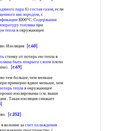
одяного пара
б)
состав газов
, если
щенного кислородом
, с
зификации
1000°С.
Содержание
мпературу топлива
при
ри тепла
в окружающее
во. Изоляция
[c.60]
ть
стенку от потерь ею тепла в
олжна быть
покрыта слоем
плохо
вана).
[c.69]
во тем больше, чем меньше
тери примерно вдвое меньше, чем
потерь тепла
в окружающее
орошо изолированы (см. выше
ии . Такая изоляция снижает
8]
тво.
[c.252]
 колонне за
счет охлаждения
окружающее пространство. (