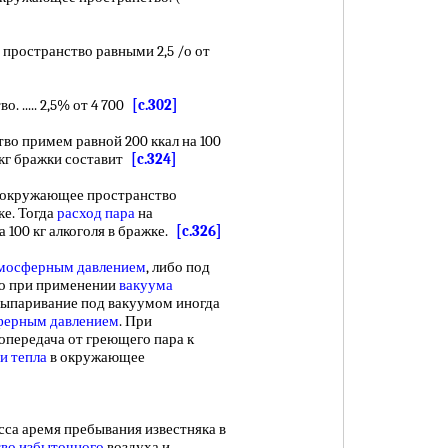
пространство равными 2,5 /о от
 ..... 2,5% от 4 700
[c.302]
о примем равной 200 ккал на 100
 кг бражки составит
[c.324]
 окружающее пространство
ке. Тогда
расход пара
на
а 100 кг алкоголя в бражке.
[c.326]
мосферным давлением
, либо под
то при применении
вакуума
выпаривание под вакуумом иногда
ферным давлением
. При
передача от греющего пара к
и тепла
в окружающее
са аремя пребывания известняка в
тво избыточного
воздуха и