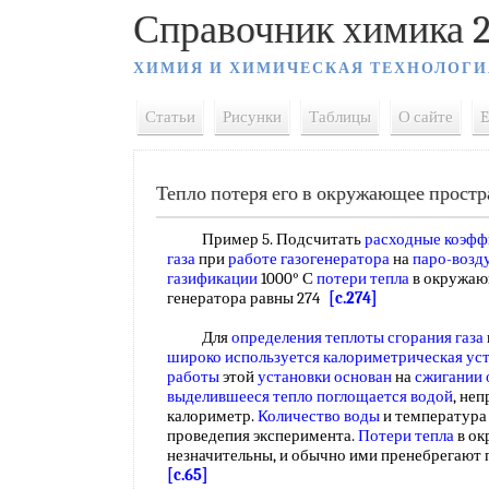
Справочник химика 2
ХИМИЯ И ХИМИЧЕСКАЯ ТЕХНОЛОГИ
Статьи
Рисунки
Таблицы
О сайте
E
Тепло потеря его в окружающее простр
Пример 5. Подсчитать
расходные коэф
газа
при
работе газогенератора
на
паро-возд
газификации
1000° С
потери тепла
в окружаю
генератора равны 274
[c.274]
Для
определения теплоты сгорания газа
широко используется
калориметрическая ус
работы
этой
установки основан
на
сжигании 
выделившееся тепло
поглощается водой
, не
калориметр.
Количество воды
и температура 
проведепия эксперимента.
Потери тепла
в ок
незначительны, и обычно ими пренебрегают
[c.65]