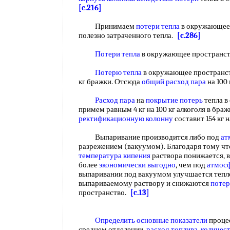
[c.216]
Принимаем
потери тепла
в окружающее 
полезно затраченного тепла.
[c.286]
Потери тепла
в окружающее пространство.
Потерю тепла
в окружающее пространств
кг бражки. Отсюда
общий расход пара
на 100
Расход пара
на
покрытие потерь
тепла в
примем равным 4 кг на 100 кг алкоголя в браж
ректификационную колонну
составит 154 кг н
Выпаривание производится либо под
ат
разрежением (вакуумом). Благодаря тому ч
температура кипения
раствора понижается, 
более
экономически выгодно
, чем под
атмос
выпаривании под вакуумом улучшается тепло
выпариваемому раствору и снижаются
потер
пространство.
[c.13]
Определить основные показатели
процес
среднем отделении,
расход топлива
,
количес