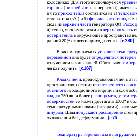
колосниках. Для этого воспользуемся
уравне
горения
(
нижней части
генератора), имея в в
и что
приход тепла
составится из а)
тепловог
генератора (<7i) и б)
физического тепла
, т. 
сюда из
верхней части
генератора Qt).
Расход
в) тепло, уносимое газами в
верхнюю часть
ге
потери тепла
в окружающее пространство ве
равной 20% от всего прихода тепла.
[c.280]
В рассматриваемых
условиях температ
переменной
она будет
определяться потерей
излучением и конвекцией. Обозначая
темпер
легко получить
[c.187]
Кладка печи
, предохраняющая печь от
п
пространство, состоит из
внутреннего слоя
о
обычного
изоляционного кирпича и слоя асб
кладки
250 лш и более
разница между
темпер
поверхностей
ее может достигать 1000° и бо
температурными швами (зазорами), которы
шнуром
. Швы
допускают расширение
стен п
охлаждении без деформации.
[c.75]
Температура горения газа
в
погружной г