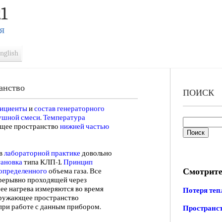
1
Я
nglish
анство
ПОИСК
фициенты
и
состав генераторного
ушной смеси
.
Температура
щее пространство
нижней частью
в
лабораторной практике
довольно
тановка
типа КЛП-1.
Принцип
Смотрите
определенного
объема газа. Все
прерывно проходящей через
ее нагрева измеряются во время
Потеря те
ружающее пространство
 при работе с данным прибором.
Пространс