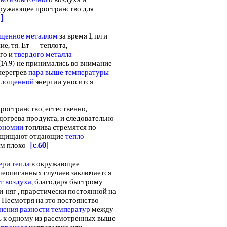
ружающее пространство для
1]
щенное металлом
за время 1, пл и
е, тя. Ет — теплота,
го и
твердого металла
(14.9) не принимались во внимание
перегрев
пара выше температуры
оглощенной
энергии уносится
остранство, естественно,
догрева продукта, и следовательно
кономии
топлива стремятся по
 защищают отдающие
тепло
eм плохо
[c.60]
ери тепла
в окружающее
ышеописанных случаев заключается
т воздуха
, благодаря быстрому
и-няг , прарстически постоянной на
. Несмотря на это постоянство
нения разности температур
между
ь к одному из рассмотренных выше