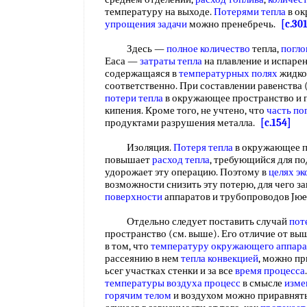
температуру на выходе.
Потерями тепла
в ок
упрощения задачи
можно пренебречь.
[c.30
Здесь —
полное количество
тепла,
погло
Еаса —
затраты тепла
на плавление и испарени
содержащаяся в
температурных полях
жидко
соответственно. При составлении равенства 
потери тепла
в окружающее пространство и 
кипения. Кроме того, не учтено, что
часть п
продуктами разрушения металла.
[c.154]
Изоляция.
Потеря тепла
в окружающее пр
повышает
расход тепла
, требующийся для по
удорожает эту операцию. Поэтому в
целях э
возможности снизить эту потерю, для чего
поверхности
аппаратов и трубопроводов Jю
Отдельно следует поставить случай
пот
пространство (см. выше). Его отличие от в
в том, что
температуру окружающего
аппара
рассеянию в нем
тепла конвекцией
, можно пр
ьсег участках стенки и за все
время процесса
температуры воздуха процесс
в смысле
изме
горячим телом
и воздухом можно приравнят