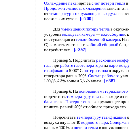
Охлаждение пека
идет за
счет потери тепла
в
Продолжительность охлаждения
зависит от
от
температуры окружающего воздуха
и сос
нескольких суток.
[c.200]
Для
уменьшения потерь тепла
в окружаю
устроена
кольцевая камера
—
водосборник
, 
поступающая из
теплообменной камеры
. Из
С) самотеком стекает в
общий сборный
бан, 
потребителям.
[c.347]
Пример 5. Подсчитать
расходные коэф
газа
при
работе газогенератора
на
паро-возд
газификации
1000° С
потери тепла
в окружаю
генератора равны 20%.
Состав рабочего
угля 
1,50/,S, 4.3% золы и 5,6 /о влаги.
[c.381]
Пример 6. На
основании материального 
подсчитать
температуру газа
на выходе из г
баланс
его.
Потерю тепла
в окружающее прос
принять равной 40% от общего прихода его.
Подсчитать
температуру газификации
к
воздуха вдувают 10
водяного пара
.
Содержан
равным 100%, а
потери тепла
в окружающее пр