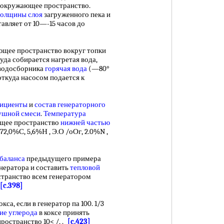
 окружающее пространство.
толщины слоя
загруженного пека и
тавляет от 10—-15 часов до
щее пространство вокруг топки
куда собирается нагретая вода,
 водосборника
горячая вода
(—80°
откуда насосом подается к
фициенты
и
состав генераторного
ушной смеси
.
Температура
щее пространство
нижней частью
72,0%С, 5,6%Н , Э.О /оОг, 2.0%N ,
баланса
предыдущего примера
енератора и составить
тепловой
транство всем генератором
[c.398]
окса, если в генератор па 100. 1/3
ие углерода
в коксе принять
остранство 10< /, .
[c.423]