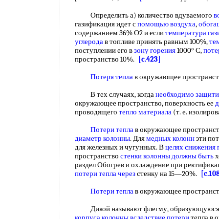
Определить а) количество вдуваемого
в
газификация идет с
помощью воздуха
,
обога
содержанием 36% О2 и если
температура га
углерода
в топливе принять равным 100%,
те
поступлении его в
зону горения
1000° С,
поте
пространство 10%.
[c.423]
Потеря тепла
в окружающее пространст
В тех случаях, когда
необходимо защити
окружающее пространство, поверхность ее
д
проводящего
тепло материала
(т. е. изолиро
Потери тепла
в окружающее пространст
диаметр колонны
. Для
медных колонн
эти по
для железных и чугунных. В
целях снижения
пространство
стенки колонны
должны быть
х
раздел Обогрев и охлаждение при ректификац
потери тепла через
стенку на 15—20%.
[c.10
Потери тепла
в окружающее пространс
Дикой называют флегму, образующуюся в
корпуса колонны
вследствие потери
тепла в 