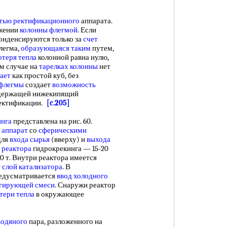
тью ректификационного
аппарата.
бжении
колонны флегмой
. Если
конденсируются только за
счет
легма,
образующаяся таким
путем,
отеря тепла
колонной равна нулю,
ом случае на
тарелках колонны
нет
ает
как простой куб, без
 флегмы
создает
возможность
одержащей нижекипящий
ектификации.
[c.205]
инга
представлена на рис. 60.
 аппарат
со
сферическими
для
входа сырья
(вверху) и
выхода
 реактора
гидрокрекинга — 15-20
0 т. Внутри реактора имеется
т
слой катализатора
. В
едусматривается
ввод холодного
гирующей смеси
. Снаружи реактор
тери тепла
в окружающее
водяного
пара, разложенного на