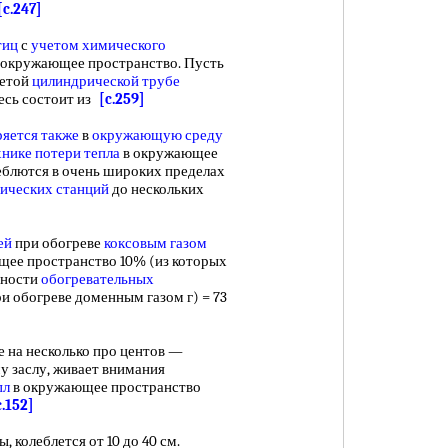
[c.247]
тиц
с
учетом химического
 окружающее пространство. Пусть
ретой
цилиндрической трубе
месь состоит из
[c.259]
ряется также
в
окружающую среду
хнике
потери тепла
в окружающее
леблются в очень широких пределах
рических станций
до нескольких
ей
при обогреве
коксовым газом
ее пространство 10% (из которых
хности
обогревательных
и обогреве доменным газом г) = 73
е на несколько про центов —
у заслу, живает внимания
пл
в окружающее пространство
c.152]
, колеблется от 10 до 40 см.