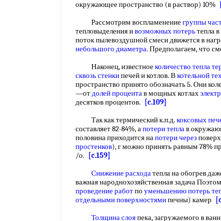
окружающее пространство (в раствор) 10%
Рассмотрим воспламенение
группы час
тепловыделения и
возможных потерь
тепла в
поток пылевоздушной смеси движется в наг
небольшого диаметра
. Предполагаем, что с
Наконец, известное
количество тепла
те
сквозь стенки
печей и котлов. В
котельной те
пространство принято обозначать 5. Они ко
—от
долей процента
в мощных котлах
элект
десятков процентов.
[c.109]
Так как термический к.п.д.
коксовых печ
составляет 82-84%, а
потери тепла
в окружающ
половина приходится на
потери через
повер
простенков
), г можно принять равным 78% пр
/о.
[c.159]
Снижение расхода
тепла на обогрев даж
важная народнохозяйственная задача Поэтом
проведение работ
по
уменьшению потерь те
отдельными поверхностями
печны) камер
[
Толщина слоя
пека, загружаемого в ванны