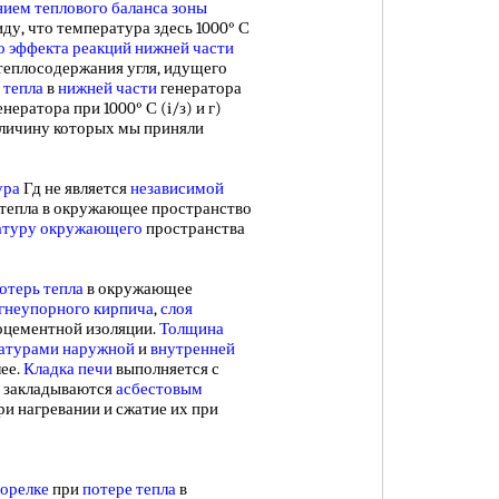
нием теплового баланса
зоны
иду, что температура здесь 1000° С
о эффекта реакций
нижней части
е. теплосодержания угля, идущего
 тепла
в
нижней части
генератора
нератора при 1000° С (i/з) и г)
личину которых мы приняли
ура
Гд не является
независимой
тепла в окружающее пространство
атуру окружающего
пространства
отерь тепла
в окружающее
гнеупорного кирпича
,
слоя
оцементной изоляции.
Толщина
атурами наружной
и
внутренней
лее.
Кладка печи
выполняется с
е закладываются
асбестовым
ри нагревании и сжатие их при
орелке
при
потере тепла
в