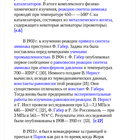
катализаторов
. В итоге комплексного физико-
химическоге изучения,
реакцию синтеза аммиака
проводят при температуре 450— —500° С на
катализаторах, состоящих из
металлического железа
,
содержащего некоторые активаторы (промоторы).
[c.6]
В 1903 г. к изучению реакции
прямого синтеза
аммиака
приступил Ф.
Габер
. Задача эта была
поставлена перед немецкими
учеными
промышленностью
. В 1904 г. Ф.
Габер
опубликовал
первое сообгцение о
равновесии реакции синтеза
аммиака
при
атмосферном давлении
и температурах
700—1020° С [10]. Немного позднее В.
Нернст
вычислил, исходя из термодинамических данных,
константы равновесия
этой реакции [И]. Они
супцественно отличались от
констант
Ф.
Габера
.
Тогда вновь были предприняты
экспериментальные
работы
по
изучению равновесия реакции
. В.
Нернст
и Г. Иост провели исследования при 5,1—7,1 МПа и
685—1040° С [12], Ф.
Габер
и Р. Ле-Россиньоль — при
3 МПа и 561— 974° С. Результаты этих исследований
были опубликованы в 1908— 1910 гг. [13].
[c.12]
В 1923 г. я был в командировке за границей и
приехал в
Париж
как раз в то время, когда Жорж