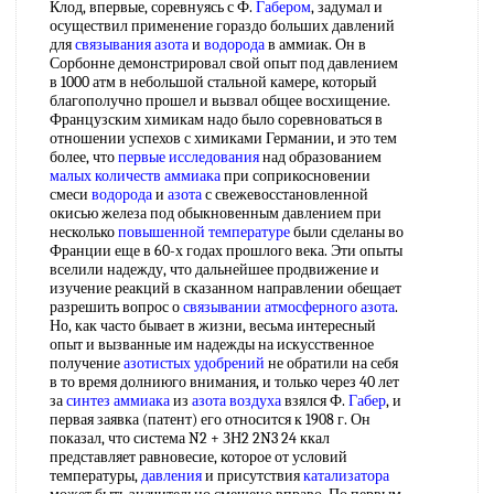
Клод, впервые, соревнуясь с Ф.
Габером
, задумал и
осуществил применение гораздо больших давлений
для
связывания азота
и
водорода
в аммиак. Он в
Сорбонне демонстрировал свой опыт под давлением
в 1000 атм в небольшой стальной камере, который
благополучно прошел и вызвал общее восхищение.
Французским химикам надо было соревноваться в
отношении успехов с химиками Германии, и это тем
более, что
первые исследования
над образованием
малых количеств аммиака
при соприкосновении
смеси
водорода
и
азота
с свежевосстановленной
окисью железа под обыкновенным давлением при
несколько
повышенной температуре
были сделаны во
Франции еще в 60-х годах прошлого века. Эти опыты
вселили надежду, что дальнейшее продвижение и
изучение реакций в сказанном направлении обещает
разрешить вопрос о
связывании атмосферного азота
.
Но, как часто бывает в жизни, весьма интересный
опыт и вызванные им надежды на искусственное
получение
азотистых удобрений
не обратили на себя
в то время долниюго внимания, и только через 40 лет
за
синтез аммиака
из
азота воздуха
взялся Ф.
Габер
, и
первая заявка (патент) его относится к 1908 г. Он
показал, что система N2 + ЗН2 2N3 24 ккал
представляет равновесие, которое от условий
температуры,
давления
и присутствия
катализатора