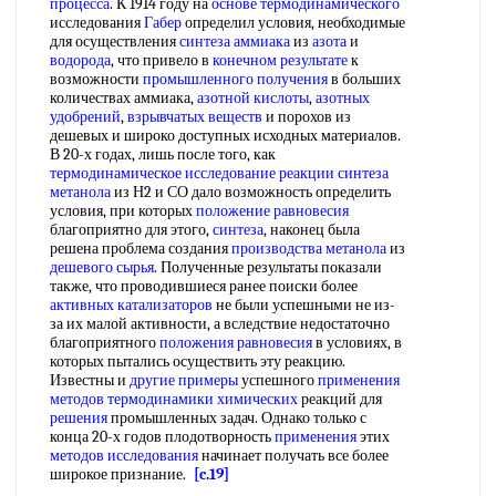
процесса
. К 1914 году на
основе термодинамического
исследования
Габер
определил условия, необходимые
для осуществления
синтеза аммиака
из
азота
и
водорода
, что привело в
конечном результате
к
возможности
промышленного получения
в больших
количествах аммиака,
азотной кислоты
,
азотных
удобрений
,
взрывчатых веществ
и порохов из
дешевых и широко доступных исходных материалов.
В 20-х годах, лишь после того, как
термодинамическое исследование реакции
синтеза
метанола
из Н2 и СО дало возможность определить
условия, при которых
положение равновесия
благоприятно для этого,
синтеза
, наконец была
решена проблема создания
производства метанола
из
дешевого сырья
. Полученные результаты показали
также, что проводившиеся ранее поиски более
активных катализаторов
не были успешными не из-
за их малой активности, а вследствие недостаточно
благоприятного
положения равновесия
в условиях, в
которых пытались осуществить эту реакцию.
Известны и
другие примеры
успешного
применения
методов термодинамики химических
реакций для
решения
промышленных задач. Однако только с
конца 20-х годов плодотворность
применения
этих
методов исследования
начинает получать все более
широкое признание.
[c.19]