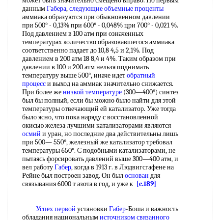
может быть значительно смещено вправо. По первым
данным
Габера
,
следующие
объемные проценты
аммиака образуются при обыкновенном давлении
при 500° - 0,13% при 600° - 0,048% цри 700° - 0,021 %.
Под давлением в 100 атм при означенных
температурах количество образовавшегося аммиака
соответственно падает до 10,8 4,5 и 2,1%. Под
давлением в 200 атм 18 8,4 и 4%. Таким образом при
давлении в 100 и 200 атм нельзя поднимать
температуру выше 500°, иначе идет
обратный
процесс
и выход на аммиак значительно снижается.
При более же
низкой температуре
(300—400°) синтез
был бы полный, если бы можно было найти для этой
температуры отвечающий ей катализатор. Уже тогда
было ясно, что пока наряду с восстановленной
окисью железа лучшими катализаторами являются
осмий
и уран, но последние два действительны лишь
при 500— 550°, железный же катализатор требовал
температуры 650°. С подобными катализаторами, не
пытаясь форсировать давлений выше 300—400 атм, и
вел работу
Габер
, когда в 1913 г. в Людвигсгафене на
Рейне был построен завод. Он был
основан
для
связывания 6000 т азота в год, и уже к
[c.189]
Успех первой
установки
Габер
-Боша и важность
обладания национальным
источником связанного