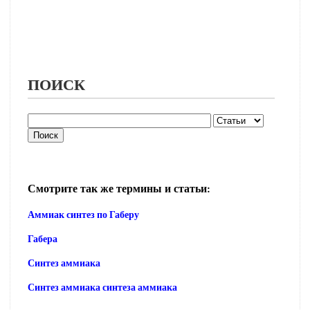
ПОИСК
Смотрите так же термины и статьи:
Аммиак синтез по Габеру
Габера
Синтез аммиака
Синтез аммиака синтеза аммиака