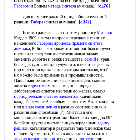
был создан лишь в XX в. на основе предложенного
Габером
и Бошем
метода синтеза
аммиака).
[c.176]
Для не-менее важной и подробно изученной
реакции
Габера
(синтез аммиака)
[c.341]
Вот что рассказывает по этому вопросу
Митташ
Когда в 1909 г. встал вопрос о передаче в технику
найденного
Габером процесса
прямого синтеза
аммиака
, К. Бош, которому этот вопрос был поручен,
поставил перед своими сотрудниками задачу—
заменить дорогие и редкие вещества,
осмий
и уран,
более доступными или улучшить известные до сих
пор мало пригодные катализаторы настолько, чтобы
их можно было применить в промышленности...
Наше главное внимание было посвящено смесям
железа с
другими металлами
, но в порядке
лабораторных опытов мы помимо железа, следуя
периодической системе элементов
, смешивали
каждый элемент А с любым элементом В как таковым
или в
виде соединения
в разных соотношениях и
различными способами [7].
Митташ
и его
многочисленные сотрудники Баденских заводов ИГ
Фарбениндустри поставленную перед ними
задачу
решили
катализатор в результате таких поисков был
найден. Кроме того, были взяты патенты на сотни
других катализаторов
, изученных
попутно
при