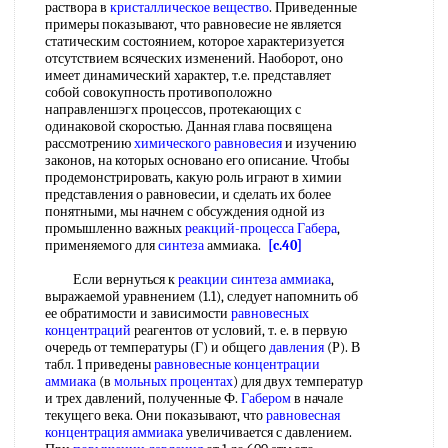
раствора в
кристаллическое вещество
. Приведенные
примеры показывают, что равновесие не является
статическим состоянием, которое характеризуется
отсутствием всяческих изменений. Наоборот, оно
имеет динамический характер, т.е. представляет
собой совокупность противоположно
направленшэгх процессов, протекающих с
одинаковой скоростью. Данная глава посвящена
рассмотрению
химического равновесия
и изучению
законов, на которых основано его описание. Чтобы
продемонстрировать, какую роль играют в химии
представления о равновесии, и сделать их более
понятными, мы начнем с обсуждения одной из
промышленно важных
реакций-процесса
Габера
,
применяемого для
синтеза
аммиака.
[c.40]
Если вернуться к
реакции синтеза аммиака
,
выражаемой уравнением (1.1), следует напомнить об
ее обратимости и зависимости
равновесных
концентраций
реагентов от условий, т. е. в первую
очередь от температуры (Г) и общего
давления
(Р). В
табл. 1 приведены
равновесные концентрации
аммиака
(в
мольных процентах
) для двух температур
и трех давлений, полученные Ф.
Габером
в начале
текущего века. Они показывают, что
равновесная
концентрация аммиака
увеличивается с давлением.