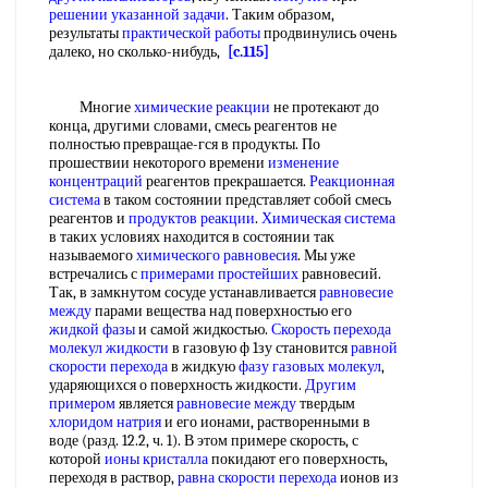
решении указанной задачи
. Таким образом,
результаты
практической работы
продвинулись очень
далеко, но сколько-нибудь,
[c.115]
Многие
химические реакции
не протекают до
конца, другими словами, смесь реагентов не
полностью превращае-гся в продукты. По
прошествии некоторого времени
изменение
концентраций
реагентов прекрашается.
Реакционная
система
в таком состоянии представляет собой смесь
реагентов и
продуктов реакции
.
Химическая система
в таких условиях находится в состоянии так
называемого
химического равновесия
. Мы уже
встречались с
примерами простейших
равновесий.
Так, в замкнутом сосуде устанавливается
равновесие
между
парами вещества над поверхностью его
жидкой фазы
и самой жидкостью.
Скорость перехода
молекул жидкости
в газовую ф 1зу становится
равной
скорости перехода
в жидкую
фазу газовых молекул
,
ударяющихся о поверхность жидкости.
Другим
примером
является
равновесие между
твердым
хлоридом натрия
и его ионами, растворенными в
воде (разд. 12.2, ч. 1). В этом примере скорость, с
которой
ионы кристалла
покидают его поверхность,
переходя в раствор,
равна
скорости перехода
ионов из