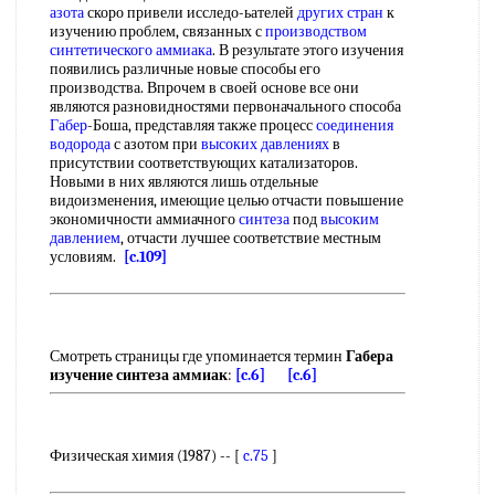
азота
скоро привели исследо-ьателей
других стран
к
изучению проблем, связанных с
производством
синтетического аммиака
. В результате этого изучения
появились различные новые способы его
производства. Впрочем в своей основе все они
являются разновидностями первоначального способа
Габер
-Боша, представляя также процесс
соединения
водорода
с азотом при
высоких давлениях
в
присутствии соответствующих катализаторов.
Новыми в них являются лишь отдельные
видоизменения, имеющие целью отчасти повышение
экономичности аммиачного
синтеза
под
высоким
давлением
, отчасти лучшее соответствие местным
условиям.
[c.109]
Смотреть страницы где упоминается термин
Габера
изучение синтеза аммиак
:
[c.6]
[c.6]
Физическая химия (1987) -- [
c.75
]