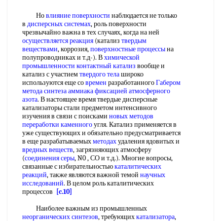
Но
влияние поверхности
наблюдается не только
в
дисперсных системах
, роль поверхности
чрезвычайно важна в тех случаях, когда на ней
осуществляется реакция
(катализ
твердым
веществами
, коррозия,
поверхностные процессы
на
полупроводниках и т.д-). В
химической
промышленности
контактный катализ
вообще и
катализ с участием
твердого тела
широко
используются еще со
времен
разработанного
Габером
метода синтеза аммиака
фиксацией атмосферного
азота
. В настоящее время твердые дисперсные
катализаторы стали предметом интенсивного
изучения в связи с поисками
новых методов
переработки каменного
угля. Катализ применяется в
уже существующих и обязательно предусматривается
в еще разрабатываемых
методах
удаления ядовитых и
вредных веществ
, загрязняющих атмосферу
(
соединения серы
, N0 , СО и т.д.). Многие вопросы,
связанные с избирательностью
каталитических
реакций
, также являются важной темой
научных
исследований
. В целом роль каталитических
процессов
[c.10]
Наиболее важным из промышленных
неорганических синтезов
, требующих
катализатора
,