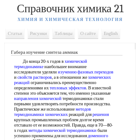
Справочник химика 21
ХИМИЯ И ХИМИЧЕСКАЯ ТЕХНОЛОГИЯ
Статьи
Рисунки
Таблицы
О сайте
English
Габера изучение синтеза аммиак
До конца 20-х годов в
химической
термодинамике
наибольшее внимание
исследователи уделяли
изучению фазовых переходов
и
свойств растворов
, а в отношении же
химических
реакций
ограничивались преимущественно
определениями их
тепловых эффектов
. В известной
степени это объясняется тем, что именно указанные
направления химической
термодинамики стали
первыми удовлетворять потребности производства.
Практическое же использование
методов
термодинамики химических
реакций для
решения
крупных промышленных проблем долгое время
отставало от ее возможностей. Правда, еще в 70—80-
х годах
методы химической термодинамики
были
успешно применены для исследования
доменного