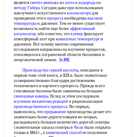
является
синтез аммиака
из
азота
и
водорода
по
методу Габера
. Сегодня даже при использовании
наилучшего искусственного
катализатора
для
проведения этого
процесса
необходимы
высокие
температура
и давление. Тем не менее существует
возможность найти еще более
эффективный
катализатор
, ибо известно, что
клевер
фиксирует
атмосферный азот при
комнатных температуре
и
давлении. Вот почему многие современные
исследования направлены на изучение процессов,
относящихся к пограничной области биохимии и
неорганической химии.
[c.20]
Производство серной кислоты
, описанное в
первом томе этой книги, в XIX в. было значительно
усовершенствовано благодаря достижениям
технического и научного прогресса. Прежде всего
стеклянные баллоны были заменены на большие
свинцовые камеры
. Вслед за этим последовали
изучение механизма реакций
и рационализация
производственного процесса
. Во-первых,
выяснилось, что
прерывание
производства делает его
значительно более дорогостоящим во-вторых,
расходовалось большое количество дорогой селитры
(значительные запасы селитры в
Чили
были открыты
только в 1863 г., а
химический способ
ее получения