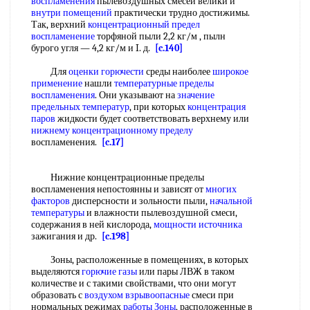
воспламенения
пылевоздушных смесей велики и
внутри помещений
практически трудно достижимы.
Так, верхний
концентрационный предел
воспламенение
торфяной пыли 2,2 кг/м , пылн
бурого угля — 4,2 кг/м и I. д.
[c.140]
Для
оценки горючести
среды наиболее
широкое
применение
нашли
температурные пределы
воспламенения
. Они указывают на
значение
предельных температур
, при которых
концентрация
паров
жидкости будет соответствовать верхнему или
нижнему концентрационному пределу
воспламенения.
[c.17]
Нижние концентрационные пределы
воспламенения непостоянны и зависят от
многих
факторов
дисперсности и зольности пыли,
начальной
температуры
и влажности пылевоздушной смеси,
содержания в ней кислорода,
мощности источника
зажигания и др.
[c.198]
Зоны, расположенные в помещениях, в которых
выделяются
горючие газы
или пары ЛВЖ в таком
количестве и с такими свойствами, что они могут
образовать с
воздухом взрывоопасные
смеси при
нормальных режимах
работы Зоны
, расположенные в