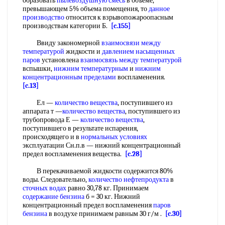
образовать
пылевоздушную смесь
в объеме,
превышающем 5% объема помещения, то
данное
производство
относится к взрывопожароопасным
производствам категории Б.
[c.155]
Ввиду закономерной
взаимосвязи между
температурой
жидкости и
давлением насыщенных
паров
установлена
взаимосвязь между температурой
вспышки,
нижним температурным
и
нижним
концентрационным пределами
воспламенения.
[c.13]
Ел —
количество вещества
, поступившего из
аппарата т —
количество вещества
, поступившего из
трубопровода Е —
количество вещества
,
поступившего в результате испарения,
происходящего и в
нормальных условиях
эксплуатации Сн.п.в — нижний концентрационный
предел воспламенения вещества.
[c.28]
В перекачиваемой жидкости содержится 80%
воды. Следовательно,
количество нефтепродукта
в
сточных водах
равно 30,78 кг. Принимаем
содержание бензина
б = 30 кг. Нижний
концентрационный предел воспламенения
паров
бензина
в воздухе принимаем равным 30 г/м .
[c.30]