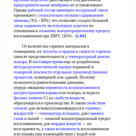
предохранительные мембраны
не устанавливают.
Однако
рабочий состав
аммиачно-воздушной смеси
принимают с
относительно низким
содержанием
аммиака
(9,5—10%). что позволяет создать больший
запас надежности
эксплуатации агрегата
по
отношению к
нижнему концентрационному пределу
воспламенения при 200°С (15%).
[c.44]
От количества горючих материалов в
помещении, их
теплоты сгорания
и
скорости горения
зависят продолжительность у
температурный режим
пожара
. В
настоящее время
еще не разработаны
методы количественной оценки
взрывной и
пожарной опасности
отдельных производственных
процессов
, помещений или зданий. Поэтому
пользуются сравнительными данными,
опреде.ляющими
вероятность возникновения
и
распространения взрыва
или пожара, исходя из
физико-химиче
-С) их
свойств веществ
,
образующихся в производстве. К таким
свойствам
относят
для легковоспламеняющихся и
горючих
жидкостей
—
температура вспышки
, для
горючих
газов
и пылей — нижний концентрационный предел
воспламенения, для
твердых веществ
— их
возгораемость, а
также возможность
воспламенения
или взрыва при взаимодействии с водой или