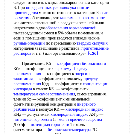
следует относить к взрывопожароопасным категории
Б. При
определенных условиях
указанные
производства
можно не относить к категории Б,
если
расчетом
обосновано, что
максимально возможное
количество взвешенной в воздухе и осевшей пыли
недостаточно для
образования взрывоопасной
пылевоздушной смеси в 5% объема помещения, и
если в помещении производятся эпизодические
ручные операции
по пересыпанию
твердых сыпучих
материалов (взвешивание реактивов,
приготовление
растворов
и т. п.) или организовано хра-
[c.26]
Примечание. Кб —
коэффициент безопасности
Кбв — коэффициент к
верхнему Пределу
воспламенения
— коэффициент к
энергии
зажигания
— коэффициент к няжвеыу
пределу
воспламенения
Кдд — коэффициент к
концентрации
кислорода
в смесях Кб . — коэффициент к
температурам самовоспламенения
, самонагревания,
тления бф — коэффициент к минимальной
флегматизирующей концентрацин
инертного
разбавителя
в воздухе КИ —
кислородный индекс
КИд — допустимый
кислородный индекс
АЯ°р —
потенциал горючести
1 г-
моль горючего вещества
Д/7°ф —
потенциал горючести
1 г-моль
флегматизатора —
безопасная температура
, °С —