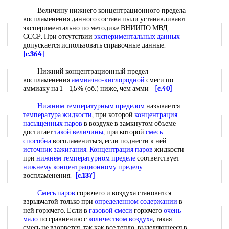
Величину нижнего концентрационного предела
воспламенения данного состава пыли устанавливают
экспериментально по методике ВНИИПО МВД
СССР. При отсутствии
экспериментальных данных
допускается использовать справочные данные.
[c.364]
Нижний концентрационный предел
воспламенения
аммиачно-кислородной
смеси по
аммиаку на 1—1,5% (об.) ниже, чем амми-
[c.40]
Нижним температурным пределом
называется
температура жидкости
, при которой
концентрация
насыщенных паров
в воздухе в замкнутом объеме
достигает
такой величины
, при которой
смесь
способна
воспламениться, если поднести к ней
источник зажигания
.
Концентрация паров
жидкости
при
нижнем температурном пределе
соответствует
нижнему концентрационному пределу
воспламенения.
[c.137]
Смесь паров
горючего и воздуха становится
взрывчатой только при
определенном содержании
в
ней горючего. Если в
газовой смеси
горючего
очень
мало
по сравнению с
количеством воздуха
, такая
смесь не взорвется, так как все тепло, выделяющееся в