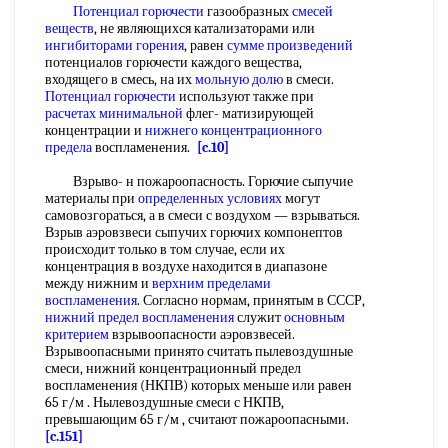
Потенциал горючести
газообразных
смесей
веществ
, не являющихся катализаторами или
ингибиторами горения
, равен
сумме произведений
потенциалов горючести каждого вещества,
входящего в смесь, на их
мольную долю
в смеси.
Потенциал горючести
используют также при
расчетах минимальной
флег- матизирующей
концентрации и
нижнего концентрационного
предела
воспламенения.
[c.10]
Взрыво- н пожароопасность. Горючие сыпучие
материалы при
определенных условиях
могут
самовозгораться, а в смеси с воздухом — взрываться.
Взрыв аэровзвеси сыпучих горючих компонептов
происходит только в том случае, если их
концентрация в воздухе находится в диапазоне
между нижним и
верхним пределами
воспламенения
. Согласно нормам, принятым в СССР,
нижний предел воспламенения
служит
основным
критерием
взрывоопасности аэровзвесей.
Взрывоопасными принято считать пылевоздушные
смеси, нижний концентрационный предел
воспламенения (НКПВ) которых меньше или равен
65 г/м . Нылевоздушные смеси с НКПВ,
превышающим 65 г/м , считают пожароопасными.
[c.151]