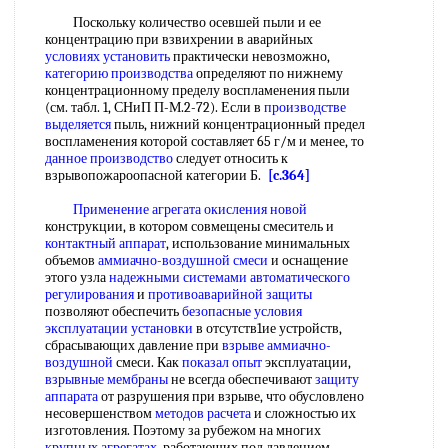
Поскольку количество осевшей пыли и ее
концентрацию при взвихрении в аварийных
условиях установить
практически невозможно,
категорию производства
определяют по нижнему
концентрационному пределу воспламенения пыли
(см. табл. 1, СНиП П-М.2-72). Если в
производстве
выделяется
пыль, нижний концентрационный предел
воспламенения которой составляет 65 г/м и менее, то
данное производство
следует относить к
взрывопожароопасной категории Б.
[c.364]
Применение агрегата
окисления новой
конструкции, в котором совмещены смеситель и
контактный аппарат
, использование минимальных
объемов
аммиачно-воздушной смеси
и оснащение
этого узла
надежными системами автоматического
регулирования
и
противоаварийной защиты
позволяют обеспечить
безопасные условия
эксплуатации установки
в отсутств1ие устройств,
сбрасывающих давление при
взрыве аммиачно-
воздушной
смеси. Как
показал опыт
эксплуатации,
взрывные мембраны
не всегда обеспечивают
защиту
аппарата
от разрушения при взрыве, что обусловлено
несовершенством
методов расчета
и сложностью их
изготовления. Поэтому за рубежом на многих
крупных агрегатах
, работающих под давлением,