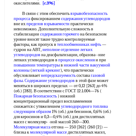
окислителями.
[c.396]
В связи с этим обеспечить
взрывобезопасность
процесса
фиксированием
содержания углеводородов
вне их
пределов взрываемости
практически
невозможно. Дополнительную сложность в
стабилизации
содержания горючего
на безопасном
уровне вносят такие трудно контролируемые
факторы, как пропуск в
теплообменниках нефть
—
гудрон на АВТ,
неполное отделение
легких
углеводородов
на деасфальтизации, образова--ние
лепких углеводородов в
процессе окисления
и при
повышении температуры
в
нижней части
вакуумной
колонны
(
легкий крекинг
), что практически
обусловливает
непредсказуемость
состава
газовой
фазы
.
Содержание углеводородов
в этой фазе может
меняться в широких пределах — от 0,12 [263] до 4%
(об.) [283]. В соответствии с ГОСТ 12.1.004—76 (
Пожарная безопасность
) нижний
концентрационный предел воспламенения
снижается с утяжелением
углеводородного топлива
следующим образом
1% (об.) для бензинов, 0,6% (об.)
для керосинов и 0,3—0,4% (об.) для дистиллятных
масел с молекуляр- -ной массой 260—300.
Молекулярная масса
отгона — 250 [262] (260 [2]) —
близка к
молекулярной массе
дистиллятных масел,