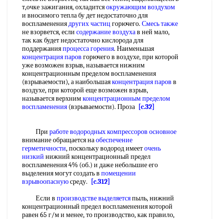
т,очке зажигания, охладится
окружающим воздухом
и вносимого тепла бу дет недостаточно для
воспламенения
других частиц
горючего.
Смесь также
не взорвется, если
содержание воздуха
в ней мало,
так как будет недостаточно кислорода для
поддержания
процесса горения
. Наименьшая
концентрация паров
горючего в воздухе, при которой
уже возможен взрыв, называется нижним
концентрационным пределом воспламенения
(взрываемости), а наибольшая
концентрация паров
в
воздухе, при которой еще возможен взрыв,
называется верхним
концентрационным пределом
воспламенения
(взрываемости). Проза
[c.32]
При
работе водородных
компрессоров основное
внимание обращается на
обеспечение
герметичности
, поскольку водород имеет
очень
низкий
нижний концентрационный предел
воспламенения 4% (об.) и даже небольшие его
выделения могут создать в
помещении
взрывоопасную
среду.
[c.312]
Если в
производстве выделяется
пыль, нижний
концентрационный предел воспламенения которой
равен 65 г/м и менее, то производство, как правило,