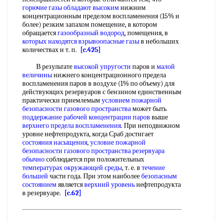
горючие газы
обладают высоким
нижним
концентрационным пределом воспламенения (15% и
более) резким запахом помещение, в котором
обращается
газообразный водород
, помещения, в
которых находятся
взрывоопасные газы
в небольших
количествах и т. п.
[c.425]
В результате
высокой упругости
паров и
малой
величины
нижнего концентрационного предела
воспламенения паров в воздухе (1% по объему) для
действующих резервуаров с бензином единственным
практически приемлемым
условием пожарной
безопасности
газового пространства
может быть
поддержание рабочей
концентрации паров
выше
верхнего предела воспламенения
. При неподвижном
уровне нефтепродукта, когда Сраб достигает
состояния насыщения
,
условие пожарной
безопасности
газового пространства
резервуара
обычно
соблюдается при положительных
температурах окружающей среды
, т. е. в
течение
большей
части года. При этом наиболее
безопасным
состоянием
является
верхний уровень
нефтепродукта
в резервуаре.
[c.62]