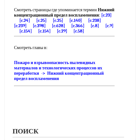
Смотреть страницы где упоминается термин
Нижний
концентрационный предел воспламенения
:
[c.23]
[c.24]
[c.25]
[c.25]
[c.140]
[c.238]
[c.239]
[c.398]
[c.628]
[c.366]
[c.8]
[c.9]
[c.154]
[c.154]
[c.29]
[c.58]
Смотреть главы в:
Пожаро и взрывоопасность пылевидных
материалов и технологических процессов их
переработки -> Нижний концентрационный
предел воспламенения
ПОИСК