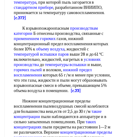
температура
, при которой пыль загорается в
стандартном приборе
, разработанном ВНИИПО,
принимается за температуру самовоспламенения.
[c.272]
К взрывопожароопасным
производствам
категории
Б отнесены производства, связанные с
применением горючих
газов, нижний
концентрационный предел воспламенения которых
более 10% к
объему воздуха
, жидкостей с
температурой вспышки паров
выше 28 и до 61 °С
включительно, жидкостей, нагретых в
условиях
производства
до
температуры вспышки
и выше,
горючих пылей
и волокон,
нижний предел
воспламенения
которых 65 г/м и менее при условии,
что эти газы, жидкости и пыли могут образовывать
взрывоопасные смеси в объеме, превышающем 5%
объема воздуха в помещении.
[c.23]
Нижние концентрационные пределы
воспламенения пылевоздушных смесей колеблются
для большинства веш,еств от 2,5 до 30 г/м
такие
концентрации
пыли наблюдаются в аппаратуре и в
сильно запыленных помеш,ениях. При
таких
концентрациях
пыли предметы на расстоянии 1—2 м
не различаются. Верхние
концентрационные пределы