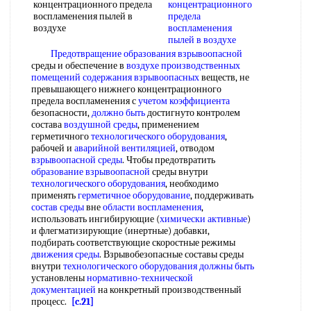
концентрационного предела
воспламенения пылей в
воздухе
Предотвращение образования взрывоопасной
среды и обеспечение в
воздухе производственных
помещений
содержания взрывоопасных
веществ, не
превышающего нижнего концентрационного
предела воспламенения с
учетом коэффициента
безопасности,
должно быть
достигнуто контролем
состава
воздушной среды
, применением
герметичного
технологического оборудования
,
рабочей и
аварийной вентиляцией
, отводом
взрывоопасной среды
. Чтобы предотвратить
образование взрывоопасной
среды внутри
технологического оборудования
, необходимо
применять
герметичное оборудование
, поддерживать
состав среды
вне
области воспламенения
,
использовать ингибирующие (
химически активные
)
и флегматизирующие (инертные) добавки,
подбирать соответствующие скоростные режимы
движения среды
. Взрывобезопасные составы среды
внутри
технологического оборудования
должны быть
установлены
нормативно-технической
документацией
на конкретный производственный
процесс.
[c.21]