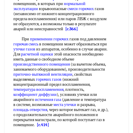
помещениях, в которых при
нормальной
эксплуатации
взрывоопасные
смеси горючих
газов
(независимо от нижнего концентрационного
предела воспламенения) или паров ЛВЖ с воздухом
не образуются, а возможны только в результате
аварий нли неисправностей
[c.366]
При
применении горючих
газов под давлением
горючая смесь
в помещении может образоваться при
утечке газов
из аппаратов, особенно в случае аварии.
Для
расчетной оценки
этой опасности необходимо
иметь данные о свободном объеме
производственного помещения
(за вычетом объема,
занимаемого оборудованием), производительности
приточно-вытяжной вентиляции
, свойствах
выделяемых
горючих газов
(нижний
концентрационный предел воспламенения,
температура воспламенения
, плотность,
коэффициент диффузии
), условиях утечки или
аварийного
истечения газа
(давление и температура
в системе, возможные
места утечки
и разрыва,
площадь отверстия
, через которое вытекает газ, и др.),
о продолжительности аварийного положения и
перекрытия магистрали, по которой поступает газ в
помещение.
[c.414]