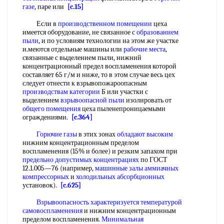
газе
, паре или
[c.15]
Если в
производственном помещении
цеха
имеется оборудование, не связанное с
образованием
пыли
, и по условиям технологии на этом же участке
и.меются отдельные машины или
рабочие места
,
связанные с выделением пыли, нижний
концентрационный предел воспламенения которой
составляет 65 г/м и ниже, то в этом случае весь цех
следует отнести к взрывопожароопасным
производствам категории
Б или участки с
выделением
взрывоопасной пыли
изолировать от
общего помещения
цеха пыленепроницаемыми
ограждениями.
[c.364]
Горючие газы
в этих зонах
обладают высоким
нижним концентрационным пределом
воспламенения (15% и более) и резким запахом при
предельно допустимых концентрациях
по ГОСТ
12.1.005—76 (например,
машинные залы
аммиачных
компрессорных
и
холодильных абсорбционных
установок).
[c.625]
Взрывоопасность характеризуется
температурой
самовоспламенения
и нижним концентрационным
пределом воспламенения.
Минимальная