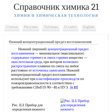
Справочник химика 21
ХИМИЯ И ХИМИЧЕСКАЯ ТЕХНОЛОГИЯ
Статьи
Рисунки
Таблицы
О сайте
English
Нижний концентрационный предел воспламенения
Нижний (верхний)
концентрационный предел
воспламенения
— минимальное (максимальное)
содержание горючего
в
смеси горючее
вещество —
окислительная среда
, при котором
возможно
распространение
пламени по смеси на любое
расстояние от
источника зажигания
. Нижний
концентрационный предел воспламенения
используют при
классификации производств
по
пожаровзрывоопасности в соответствии с
требованиями СНиП П-90—81 и ПУЭ.
[c.11]
Рис. 11.3. Прибор для
определения нижнего