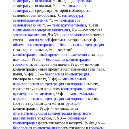
температура вспышки
. °С iв . д —
допустимая
температура
вспышки, °С —
минимальная
температура
среды, прн которой наблюдается
самовозгорание образца, °С
температура
самовоспламенения
, °С —
температура
самонагревания
, °С —
температура тления
, °С т1п
минимальная энергия зажигания
, Дж — безопасная
энергия зажигания
, Дж Vp —
число молей
горючего в
смеси —
число молей
флегматизатора в смеси ф —
объемная концентрация
—
безопасная концентрация
газа, пара или пыли, % — верхний
концентрационный предел воспламенения
газа, пара
или пыли, % 5 3 —
безопасная концентрация
горючих газов
, паров или пылей, % ф , — нижний
концентрационный предел воспламенения газа, пара,
пыли, % фд. 5 3 —
безопасная концентрация
кислорода в смесях, % фд —
минимальная
взрывоопасная
концентрация кислорода
в смесях,
соответствующая верхнему
концентрационному
пределу воспламенения
, % фф —
минимальная
взрывоопасная
концентрация кислорода
в смесях,
соответствующая флегматизн-рующей
концентрации, % фф — минимальная
флегматизирующая концентрация
инертного
разбавителя
в воздухе, % 5 3 —
безопасная
концентрация
флегматизатора в воздухе, % Фф д з —
безопасная концентрация
флегматизатора в
горючем