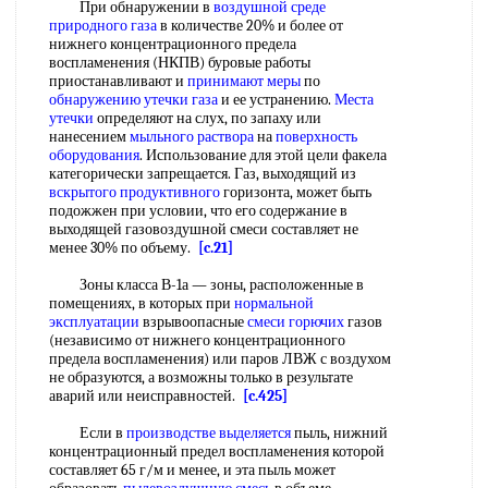
При обнаружении в
воздушной среде
природного газа
в количестве 20% и более от
нижнего концентрационного предела
воспламенения (НКПВ) буровые работы
приостанавливают и
принимают меры
по
обнаружению утечки газа
и ее устранению.
Места
утечки
определяют на слух, по запаху или
нанесением
мыльного раствора
на
поверхность
оборудования
. Использование для этой цели факела
категорически запрещается. Газ, выходящий из
вскрытого продуктивного
горизонта, может быть
подожжен при условии, что его содержание в
выходящей газовоздушной смеси составляет не
менее 30% по объему.
[c.21]
Зоны класса В-1а — зоны, расположенные в
помещениях, в которых при
нормальной
эксплуатации
взрывоопасные
смеси горючих
газов
(независимо от нижнего концентрационного
предела воспламенения) или паров ЛВЖ с воздухом
не образуются, а возможны только в результате
аварий или неисправностей.
[c.425]
Если в
производстве выделяется
пыль, нижний
концентрационный предел воспламенения которой
составляет 65 г/м и менее, и эта пыль может