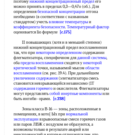
поэтому
нижний концентрационный предел
его
можно принять в пределах 0,3—0,47о (об.). Для
определения
безопасной концентрации
отгона
необходимо (в соответствии с названным
стандартом) учесть
влияние температуры
и
коэффициента безопасности
.
Температурный фактор
оценивается lio формуле
[c.175]
II повышающих (хотя и в меньшей степени)
нижний концентрационный предел воспламенения
так, что при
некотором определенном
содержании
флегматизатора, специфичном для
данной системы
,
оба
предела воспламенения
сходятся у
некоторой
критической
точки, называемой мысом
области
воспламенения
(см. рис. 19.4). При дальнейшем
увеличении содержания
(элегматизатора смесь
становится невзрывающейся независимо (1Т
содержания горючего
и окислителя. Флегматизаторы
могут представлять
собой
инертные компоненты
или
быть ингиби- орами.
[c.238]
Зоны класса В-16 — зоны, расположенные в
помещениях, в кото[ Ых при
нормальной
эксплуатации
взрывоопасные смеси горючич газов
или паров ЛВЖ с воздухом не образуются, а
возможны только в результате аварий или
неисправностей и которые отличаются тем, что