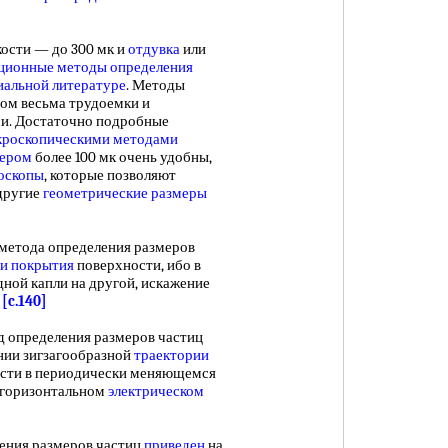
сти — до 300 мк и
отдувка
или
ционные
методы определения
иальной литературе
. Методы
ом весьма трудоемки и
и. Достаточно подробные
кроскопическими методами
мером
более 100 мк очень удобны,
оскопы
, которые позволяют
 другие
геометрические размеры
етода определения размеров
ни покрытия
поверхности, ибо в
ной капли на другой, искажение
.
[c.140]
д определения размеров частиц
нии зигзагообразной
траектории
сти в периодически меняющемся
е горизонтальном
электрическом
ния размеров частиц
приведен
на