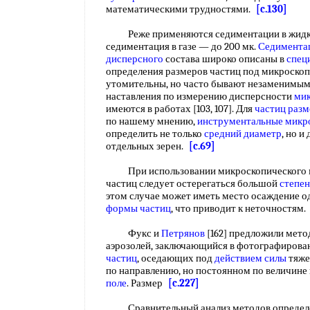
математическими трудностями.
[c.130]
Реже применяются седиментации в жидко
седиментация в газе — до 200 мк.
Седимента
дисперсного
состава широко описаны в
спец
определения размеров частиц под микроскоп
утомительны, но часто бывают незаменимым
наставления по измерению дисперсности
ми
имеются в работах [103, 107]. Для
частиц раз
по нашему мнению,
инструментальные микр
определить не только
средний диаметр
, но и
отдельных зерен.
[c.69]
При использовании микроскопического м
частиц следует остерегаться большой
степе
этом случае может иметь место осаждение од
формы частиц
, что приводит к неточностям
Фукс и
Петрянов
[162] предложили мето
аэрозолей, заключающийся в фотографирова
частиц
, оседающих под
действием силы
тяже
по направлению, но постоянном по величин
поле
. Размер
[c.227]
Сравнительный анализ методов определе