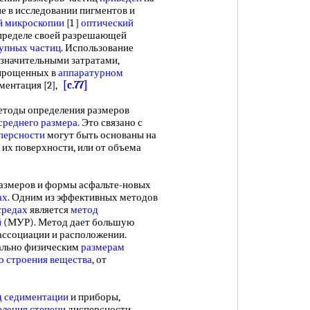
ие в исследовании пигментов и
й микроскопии
[1 ]
оптический
 пределе своей разрешающей
упных частиц
. Использование
 значительными затратами,
упрощенных в
аппаратурном
ментация [2],
[c.77]
тоды определения размеров
среднего
размера
. Это связано с
персности
могут быть основаны на
т их поверхности, или от объема
змеров и формы асфальте-новых
ах
. Одним из эффективных методов
средах
является
метод
й
(МУР). Метод дает большую
 ассоциации и расположении.
льно физическим
размерам
о строения вещества
, от
д седиментации
и приборы,
еления степени
дисперсности