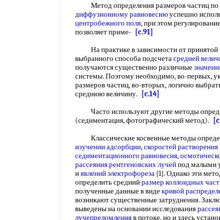
Метод определения размеров частиц по 
диффузионному равновесию
успешно исполь
центробежного поля
, при этом регулировани
позволяет приме-
[c.91]
На практике в зависимости от принятой
выбранного способа подсчета
средней вели
получаются существенно различные
значени
системы. Поэтому необходимо, во-первых, у
размеров частиц, во-вторых, логично выбрат
среднюю величину.
[c.14]
Часто используют другие методы определ
(седиментация, фотографический метод).
[c
Классические косвенные методы определе
изучении адсорбции
,
скоростей растворения
седиментационного равновесия
,
осмотическо
рассеяния рентгеновских лучей
под малыми 
и
явлений электрофореза
[1]. Однако эти мет
определить средний
размер коллоидных час
полученные данные в виде
кривой распредел
возникают существенные затруднения. Закл
выведены на основании исследования
рассея
лучепреломления
в потоке, но и здесь устан