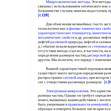
Микроскопические методы
. Эти методы
связаны с использованием оптического или
э
большинстве случаев лишены недостатков, 
[c.128]
Для объяснения нелинейных (часто экст
технологических и
физико-химических свой
характеристических температур
,
кинетическ
механических свойств
и др. различных нефт
нефтей
различной
природы, нефтей и газокон
д.) обычно искали корреляцию со
степенью д
отсутствия иногда ссыл ись, в частности, на
определения размеров частиц
дисперсной ф
другом. Мы полагаем, что наряду с изменен
Важной характеристикой порошков являет
существует много методов определения раз
распространен
ситовой анализ
, при котором
сит с отверстиями различных размеров.
[c.2
Электронная микроскопия
. Это единст
размера частиц. Однако он требует определ
помех, вызванных взаимодействием с носител
быть уверенным в
правильности измерений
,
образцах и измерить большое число кристал