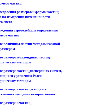
азмера частиц
еделения размеров и формы частиц,
 на измерении интенсивности
о света
ждения аэрозолей для определения
змера частиц
е величины частиц методом газовой
размерам
е размера коллоидных частиц
трическим методом
е размера частиц дисперсных систем,
ющихся уравнению Рэлея,
трическим методом
е размеров частиц в водных
 казеина методом светорассеяния
е размеров частиц