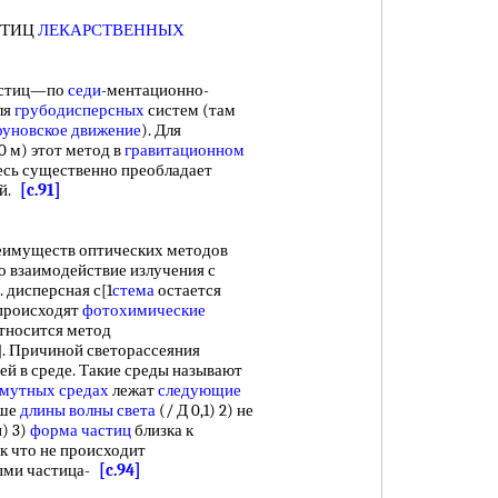
СТИЦ
ЛЕКАРСТВЕННЫХ
астиц—по
седи
-ментационно-
ля
грубодисперсных
систем (там
оуновское движение
). Для
0 м) этот метод в
гравитационном
десь существенно преобладает
ей.
[c.91]
реимуществ оптических методов
то взаимодействие излучения с
 е. дисперсная с[1
стема
остается
 происходят
фотохимические
относится метод
]. Причиной светорассеяния
ей в среде. Такие среды называют
мутных средах
лежат
следующие
ьше
длины волны света
(/ Д 0,1) 2) не
) 3)
форма частиц
близка к
ак что не происходит
ными частица-
[c.94]