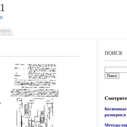
1
Я
nglish
ПОИСК
Смотрите
ы
Косвенные 
размеров и
Методы опр