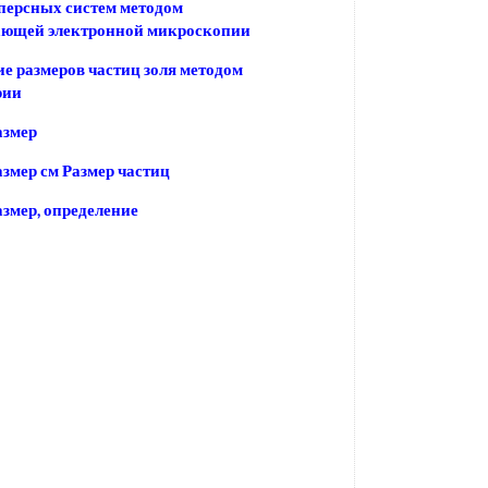
персных систем методом
ающей электронной микроскопии
е размеров частиц золя методом
рии
азмер
змер см Размер частиц
змер, определение