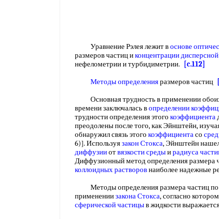
Уравнение Рэлея лежит в
основе оптиче
размеров частиц и
концентрации дисперсной
нефелометрии и турбидиметрии.
[c.112]
Методы определения
размеров частиц
Основная трудность в применении обо
времени заключалась в
определении коэффиц
трудности определения этого
коэффициента
д
преодолены после того, как Эйнштейн, изуча
обнаружил связь этого
коэффициента
со
сред
6)]. Используя
закон Стокса
, Эйнштейн наше
диффузии
от
вязкости среды
и
радиуса части
Диффузионный метод определения размера ча
коллоидных растворов
наиболее надежные р
Методы определения размера частиц по с
применении
закона Стокса
, согласно которо
сферической частицы
в жидкости выражаетс