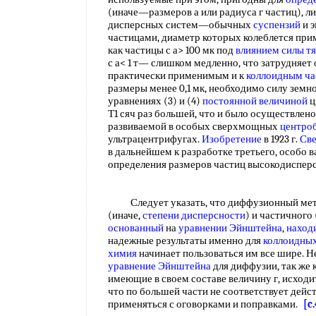
(иначе—размеров а или радиуса г частиц), 
дисперсных систем—обычных
суспензий
и 
частицами, диаметр которых колеблется приме
как частицы с а> 100 мк под
влиянием силы т
с а< 1 т— слишком медленно, что затрудняет
практически применимым и к
коллоидным ч
размеры менее 0,1 мк, необходимо силу зем
уравнениях (3) и (4)
постоянной
величиной
ц
Т1 сяч раз большей, что и было осуществле
развиваемой в особых сверхмощных
центро
ультрацентрифугах.
Изобретение
в 1923 г.
Св
в дальнейшем к разработке третьего, особо 
определения размеров частиц высокодиспер
Следует указать, что диффузионный мето
(иначе,
степени дисперсности
) и частичного
основанный
на
уравнении Эйнштейна
,
наход
надежные результаты именно для
коллоидных
химия
начинает пользоваться им все шире. Н
уравнение Эйнштейна
для диффузии, так же к
имеющие в своем составе величину г, исход
что по большей части не соответствует дейс
применяться с оговорками и поправками.
[c