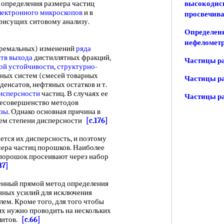
 определения размера частиц
высокодис
лектронного микроскопов
и в
просвечив
присущих ситовому анализу.
Определени
нефеломет
ремальных) изменений
ряда
ств
выхода
дистиллятных фракций,
Частицы р
ой устойчивости
,
структурно-
яных систем (смесей товарных
Частицы ра
денсатов, нефтяных остатков и т.
исперсности
частиц. В случаях ее
Частицы ра
 несовершенство методов
азы
. Однако основная причина в
ием степени дисперсности
[c.176]
ся их дисперсность, и поэтому
мера частиц порошков. Наиболее
 порошок просеивают через набор
37]
венный прямой метод определения
енных усилий для исключения
ем. Кроме того, для того чтобы
 их нужно проводить на нескольких
литов.
[c.66]