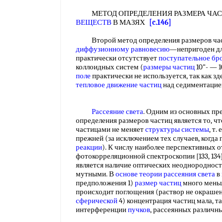
МЕТОД ОПРЕДЕЛЕНИЯ РАЗМЕРА ЧА
ВЕЩЕСТВ
В МАЗЯХ
[c.146]
Второй метод определения размеров ч
диффузионному равновесию
—непригоден д
практически отсутствует
поступательное бр
коллоидных систем (
размеры частиц
10"- — 1
поле
практически не используется, так как з
тепловое движение частиц
над седиментаци
Рассеяние света
. Одним из основных п
определения размеров частиц является то, ч
частицами не меняет
структуры системы
, т.
прежней (за исключением тех случаев, когда
реакции
). К числу наиболее перспективных 
фотокорреляционной спектроскопии [133, 134
является наличие оптических неоднородност
мутными. В
основе теории рассеяния света
в
предположения 1)
размер частиц
много мен
происходит поглощения (раствор не окрашен
сферической
4) концентрация частиц мала, т
интерференции
пучков
, рассеянных различ