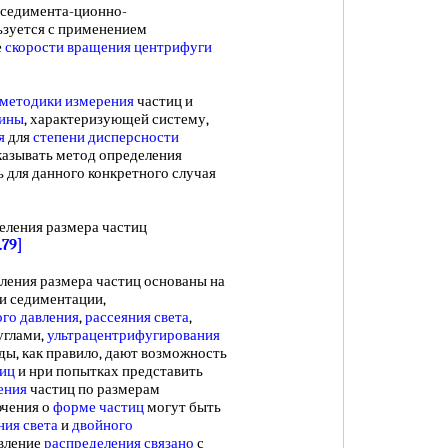
седимента-ционно-
зуется с применением
е
скорости вращения центрифуги
методики измерения
частиц и
чины
, характеризующей систему,
я
для
степени дисперсности
казывать метод определения
ь для данного конкретного случая
ения размера частиц
.79]
ния размера частиц основаны на
и седиментации,
го давления
,
рассеяния света
,
углами,
ультрацентрифугирования
оды, как правило, дают возможность
тиц
и нри попытках представить
ения
частиц по размерам
ючения о
форме частиц
могут быть
ния света
и
двойного
овление
распределения связано
с