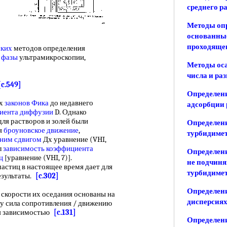
среднего р
Методы опр
основанные
проходящег
ских
методов определения
 фазы
ультрамикроскопии,
Методы оса
числа и ра
[c.549]
Определени
их
законов Фика
до недавнего
адсорбции 
иента диффузии
D. Однако
ля растворов и золей были
Определени
я
броуновское движение
,
турбидиме
ним сдвигом
Дх уравнение (VHI,
л
зависимость коэффициента
Определени
ц
[уравнение (VHI, 7)].
не подчиня
стиц в настоящее время дает для
турбидиме
езультаты.
[c.302]
Определени
корости их оседания основаны на
дисперсиях
му сила сопротивления / движению
я зависимостью
[c.131]
Определени