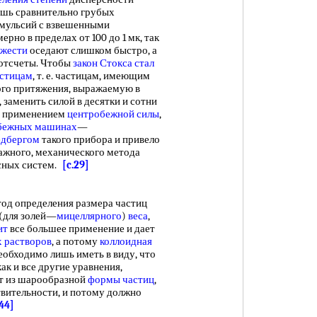
лишь сравнительно грубых
эмульсий с взвешенными
рно в пределах от 100 до 1 мк, так
яжести
оседают слишком быстро, а
 отсчеты. Чтобы
закон Стокса
стал
астицам
, т. е. частицам, имеющим
ного притяжения, выражаемую в
, заменить силой в десятки и сотни
но применением
центробежной силы
,
бежных машинах
—
едбергом
такого прибора и привело
важного, механического метода
сных систем.
[c.29]
д определения размера частиц
 (для золей—
мицеллярного
)
веса
,
ит
все большее применение и дает
 растворов
, а потому
коллоидная
еобходимо лишь иметь в виду, что
ак и все другие уравнения,
ит из шарообразной
формы частиц
,
твительности, и потому должно
.44]