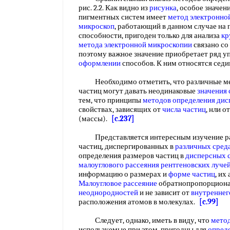
рис. 2.2. Как видно из
рисунка
, особое значен
пигментных систем имеет
метод электронно
микроскоп
, работающий в данном случае на
способности, пригоден только для анализа
кр
метода электронной микроскопии
связано со
поэтому важное значение приобретает ряд 
оформлении
способов. К ним относятся седи
Необходимо отметить, что различные ме
частиц могут давать неодинаковые
значения 
тем, что принципы
методов определения дис
свойствах, зависящих от
числа частиц
, нли о
(массы).
[c.237]
Представляется интересным изучение ра
частиц, диспергированных в
различных сред
определения размеров частиц в
дисперсных 
малоуглового рассеяния рентгеновских луче
информацию о размерах и
форме частиц
, их
Малоугловое рассеяние
обратнопропорциона
неоднородностей
и не зависит от
внутреннег
расположения атомов в молекулах.
[c.99]
Следует, однако, иметь в виду, что
мето
используемые при этом, пригодны для
опред