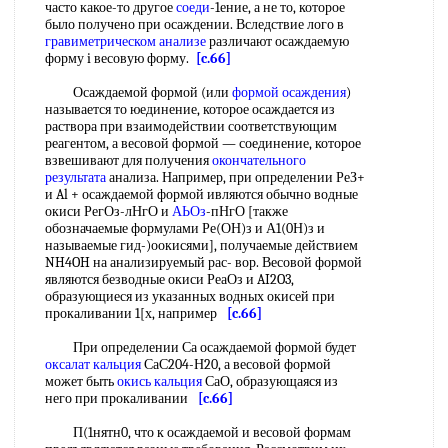
часто какое-то другое
соеди
-1ение, а не то, которое
было получено при осаждении. Вследствие лого в
гравиметрическом анализе
различают осаждаемую
форму i весовую форму.
[c.66]
Осаждаемой формой (или
формой осаждения
)
называется то юединение, которое осаждается из
раствора при взаимодействии соответствующим
реагентом, а весовой формой — соединение, которое
взвешивают для получения
окончательного
результата
анализа. Например, при определении РеЗ+
и Al + осаждаемой формой ивляются обычно водные
окиси РегОз-лНгО и
АЬОз
-пНгО [также
обозначаемые формулами Ре(ОН)з и А1(0Н)з и
называемые гид-)оокисями], получаемые действием
NH4OH на анализируемый рас- вор. Весовой формой
являются безводные окиси РеаОз и AI2O3,
образующиеся из указанных водных окисей при
прокаливании 1[х, например
[c.66]
При определении Са осаждаемой формой будет
оксалат кальция
СаС204-Н20, а весовой формой
может быть
окись кальция
СаО, образующаяся из
него при прокаливании
[c.66]
П(1нятн0, что к осаждаемой и весовой формам