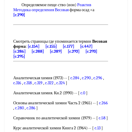
Определяемое пеще-ство (ион)
Реактив
Методика
определения Весовая
форма осад <а
[c.290]
Смотреть страницы где упоминается термин
Весовая
форма
:
[c.154]
[c.155]
[c.177]
[c.447]
[c.286]
[c.288]
[c.289]
[c.292]
[c.293]
[c.295]
Аналитическая химия (1973) -- [
c.284
,
c.290
,
c.296
,
c.316
,
c.318
,
c.319
,
c.322
,
c.324
]
Аналитическая химия. Кн.2 (1990) -- [
c.0
]
Основы аналитической химии Часть 2 (1965) -- [
c.266
,
c.280
,
c.286
]
Справочник по аналитической химии (1979) -- [
c.58
]
Курс аналитической химии Книга 2 (1964) -- [
c.13
]