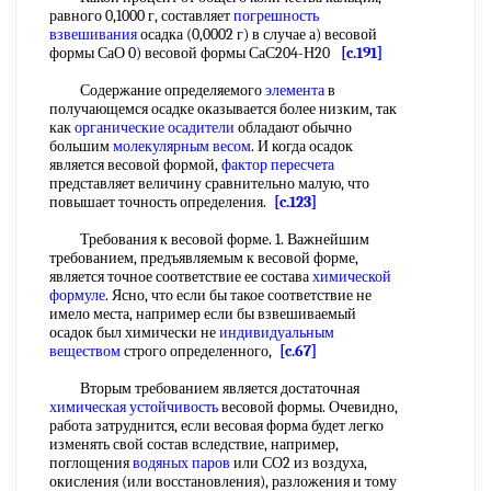
равного 0,1000 г, составляет
погрешность
взвешивания
осадка (0,0002 г) в случае а) весовой
формы СаО 0) весовой формы СаС204-Н20
[c.191]
Содержание определяемого
элемента
в
получающемся осадке оказывается более низким, так
как
органические осадители
обладают обычно
большим
молекулярным весом
. И когда осадок
является весовой формой,
фактор пересчета
представляет величину сравнительно малую, что
повышает точность определения.
[c.123]
Требования к весовой форме. 1. Важнейшим
требованием, предъявляемым к весовой форме,
является точное соответствие ее состава
химической
формуле
. Ясно, что если бы такое соответствие не
имело места, например если бы взвешиваемый
осадок был химически не
индивидуальным
веществом
строго определенного,
[c.67]
Вторым требованием является достаточная
химическая устойчивость
весовой формы. Очевидно,
работа затруднится, если весовая форма будет легко
изменять свой состав вследствие, например,
поглощения
водяных паров
или СО2 из воздуха,
окисления (или восстановления), разложения и тому