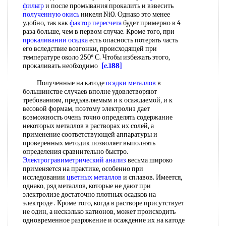
фильтр
и после промывания прокалить и взвесить
полученную окись
никеля NiO. Однако это менее
удобно, так как
фактор пересчета
будет примерно в 4
раза больше, чем в первом случае. Кроме того, при
прокаливании осадка
есть опасность потерять часть
его вследствие возгонки, происходящей при
температуре около 250° С. Чтобы избежать этого,
прокаливать необходимо
[c.188]
Полученные на катоде
осадки металлов
в
большинстве случаев вполне удовлетворяют
требованиям, предъявляемым и к осаждаемой, и к
весовой формам, поэтому электролиз дает
возможность очень точно определять содержание
некоторых металлов в растворах их солей, а
применение соответствующей аппаратуры и
проверенных методик позволяет выполнять
определения сравнительно быстро.
Электрогравиметрический анализ
весьма широко
применяется на практике, особенно при
исследовании
цветных металлов
и сплавов. Имеется,
однако, ряд металлов, которые не дают при
электролизе достаточно плотных осадков на
электроде . Кроме того, когда в растворе присутствует
не один, а нескэлько катионов, может происходить
одновременное разряжение и осаждение их на катоде