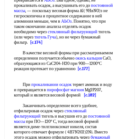
превраи1ается в
АЬОз
. Выгодное, однако, не
прокаливать осадок, а высушивать его до
постоянной
массы
, — поскольку весовая форма Al( 9HвNO)з не
гигроскопична и процентное содержание в ней
алюминия меньше, чем в
АЬОз
. Понятно, что при
таком окончании анализа отделять осадок
необходимо через
стеклянный фильтрующий
тигель
(или через
тигель Гуча
), но не через бумажный
фильтр.
[c.174]
В качестве весовой формы при рассматриваемом
определении получается обычно
окись кальция
СаО,
образующаяся из СаС204-Н20 при 900—1200°С
реакция протекает по уравнению
[c.177]
При
прокаливании осадок
теряет аммиак и воду
и превращается в
пирофосфат магния
Mg2P207,
который и является весовой формой
[c.182]
Заканчивать определение всего удобнее,
отфильтровав осадок через
стеклянный
фильтрующий
тигель и высушив его до
постоянной
массы
при ПО—120° С, тогда весовой формой
является диме-тилглиоксимат никеля, состав
которого отвечает формуле ( 4H7N202)2Ni. Вместо
этого осадок можно отфильтровать через
бумажный