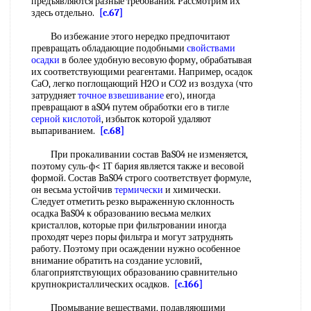
предъявляются разные требования. Рассмотрим их
здесь отдельно.
[c.67]
Во избежание этого нередко предпочитают
превращать обладающие подобными
свойствами
осадки
в более удобную весовую форму, обрабатывая
их соответствующими реагентами. Например, осадок
СаО, легко поглощающий Н2О и СО2 из воздуха (что
затрудняет
точное взвешивание
его), иногда
превращают в aS04 путем обработки его в тигле
серной кислотой
, избыток которой удаляют
выпариванием.
[c.68]
При прокаливании состав BaS04 не изменяется,
поэтому суль-ф< 1Т бария является также и весовой
формой. Состав BaS04 строго соответствует формуле,
он весьма устойчив
термически
и химически.
Следует отметить резко выраженную склонность
осадка BaS04 к образованию весьма мелких
кристаллов, которые при фильтровании иногда
проходят через поры фильтра и могут затруднять
работу. Поэтому при осаждении нужно особенное
внимание обратить на создание условий,
благоприятствующих образованию сравнительно
крупнокристаллических осадков.
[c.166]
Промывание веществами, подавляющими