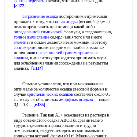
фактор пересчета
) велико, что такл<е невыгодно.
[c.177]
Загрязнение осадка
посторонними примесями
приводит к тому, что
состав осадка
(весовой формы)
нельзя представить при помощи какой-либо
определенной химической
формулы, а следовательно,
точное вычисление
содерл<ания того или иного
элемента
в осадке делается невозможным. Поэтому
соосаждение
является одним из наиболее важных
источников
погрешностей гравиметрического
анализа
, и аналитику приходится принимать меры
для ослабления влияния соосаждения иа результаты
анализа,
[c.117]
Опытом установлено, что при макроанализе
оптимальное количество осадка (весовой формы) в
случае
кристаллических осадков
составляет около 0,5
г, а в случае объемистых
аморфных осадков
— около
0,1—0,3 г.
[c.135]
Решение. Так как А1 + осаждается из раствора в
виде объемистого осадка А1(ОН)з, сравнительно
трудно отделяемого фильтрованием и трудно
отмываемого, следует исходить из минимального
количества весовой формы (0,1 г). Можно составить