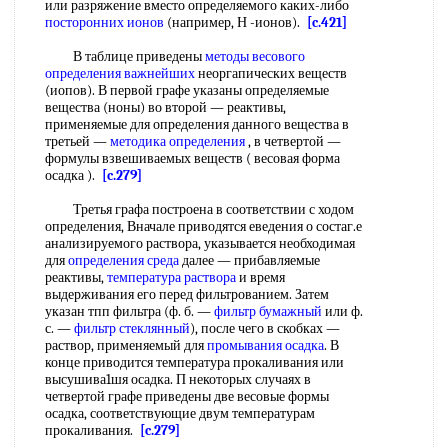
или разряжение вместо определяемого каких-либо
посторонних ионов
(например, Н -ионов).
[c.421]
В таблице приведены
методы весового
определения важнейших
неоргапических веществ
(иопов). В первой графе указаны определяемые
вещества (ноны) во второй — реактивы,
применяемые для определения данного вещества в
третьей —
методика определения
, в четвертой —
формулы взвешиваемых веществ ( весовая форма
осадка ).
[c.279]
Третья графа построена в соответствии с ходом
определения, Вначале приводятся еведения о состаг.е
анализируемого раствора, указывается необходимая
для
определения среда
далее — прибавляемые
реактивы,
температура раствора
и время
выдерживания его перед фильтрованием. Затем
указан тпп фильтра (ф. б. —
фильтр бумажный
или ф.
с. —
фильтр стеклянный
), после чего в скобках —
раствор, применяемый для
промывания осадка
. В
конце приводится температура прокаливания или
высушива1шя осадка. П некоторых случаях в
четвертой графе приведены две весовые формы
осадка, соответствующие двум температурам
прокаливания.
[c.279]