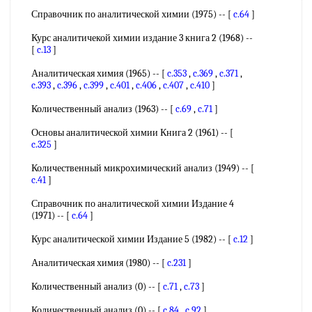
Справочник по аналитической химии (1975) -- [
c.64
]
Курс аналитичекой химии издание 3 книга 2 (1968) --
[
c.13
]
Аналитическая химия (1965) -- [
c.353
,
c.369
,
c.371
,
c.393
,
c.396
,
c.399
,
c.401
,
c.406
,
c.407
,
c.410
]
Количественный анализ (1963) -- [
c.69
,
c.71
]
Основы аналитической химии Книга 2 (1961) -- [
c.325
]
Количественный микрохимический анализ (1949) -- [
c.41
]
Справочник по аналитической химии Издание 4
(1971) -- [
c.64
]
Курс аналитической химии Издание 5 (1982) -- [
c.12
]
Аналитическая химия (1980) -- [
c.231
]
Количественный анализ (0) -- [
c.71
,
c.73
]
Количественный анализ (0) -- [
c.84
,
c.92
]