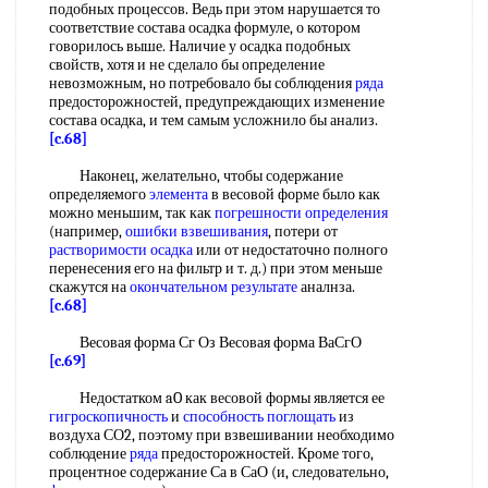
подобных процессов. Ведь при этом нарушается то
соответствие состава осадка формуле, о котором
говорилось выше. Наличие у осадка подобных
свойств, хотя и не сделало бы определение
невозможным, но потребовало бы соблюдения
ряда
предосторожностей, предупреждающих изменение
состава осадка, и тем самым усложнило бы анализ.
[c.68]
Наконец, желательно, чтобы содержание
определяемого
элемента
в весовой форме было как
можно меньшим, так как
погрешности определения
(например,
ошибки взвешивания
, потери от
растворимости осадка
или от недостаточно полного
перенесения его на фильтр и т. д.) при этом меньше
скажутся на
окончательном результате
аналнза.
[c.68]
Весовая форма Сг Оз Весовая форма ВаСгО
[c.69]
Недостатком aO как весовой формы является ее
гигроскопичность
и
способность поглощать
из
воздуха СО2, поэтому при взвешивании необходимо
соблюдение
ряда
предосторожностей. Кроме того,
процентное содержание Са в СаО (и, следовательно,