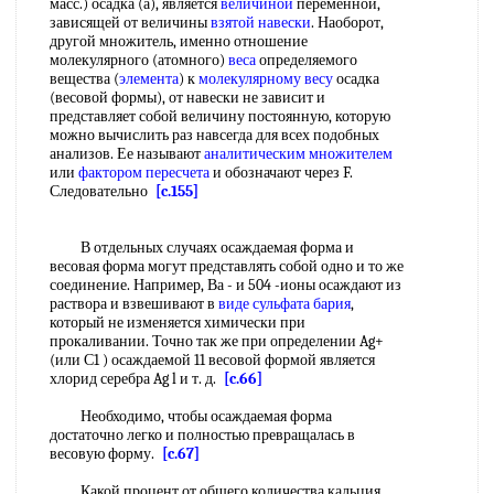
масс.) осадка (а), является
величиной
переменной,
зависящей от величины
взятой навески
. Наоборот,
другой множитель, именно отношение
молекулярного (атомного)
веса
определяемого
вещества (
элемента
) к
молекулярному весу
осадка
(весовой формы), от навески не зависит и
представляет собой величину постоянную, которую
можно вычислить раз навсегда для всех подобных
анализов. Ее называют
аналитическим множителем
или
фактором пересчета
и обозначают через F.
Следовательно
[c.155]
В отдельных случаях осаждаемая форма и
весовая форма могут представлять собой одно и то же
соединение. Например, Ва - и 504 -ионы осаждают из
раствора и взвешивают в
виде сульфата бария
,
который не изменяется химически при
прокаливании. Точно так же при определении Ag+
(или С1 ) осаждаемой 11 весовой формой является
хлорид серебра Ag l и т. д.
[c.66]
Необходимо, чтобы осаждаемая форма
достаточно легко и полностью превращалась в
весовую форму.
[c.67]
Какой процент от общего количества кальция,