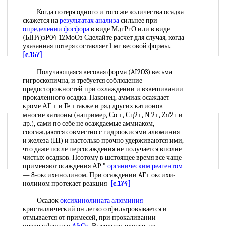
Когда потеря одного и того же количества осадка
скажется на
результатах анализа
сильнее при
определении фосфора
в виде МдгРгО или в виде
(ЫН4)зР04-12МоОз Сделайте расчет для случая, когда
указанная потеря составляет 1 мг весовой формы.
[c.157]
Получающаяся весовая форма (AI2O3) весьма
гигроскопична, и требуется соблюдение
предосторожностей при охлаждении и взвешивании
прокаленного осадка. Наконец, аммиак осаждает
кроме АГ + и Fe +также и ряд других катионов
многие катионы (например, Со +, Сц2+, N 2+, Zn2+ и
др.), сами по себе не осаждаемые аммиаком,
соосаждаются совместно с гидроокисями алюминия
и железа (III) и настолько прочно удерживаются ими,
что даже после персосаждения не получается вполне
чистых осадков. Поэтому в шстоящее время все чаще
применяют осаждения АР "
органическим реагентом
— 8-оксихинолином. При осаждении AF+ оксихи-
нолииом протекает реакция
[c.174]
Осадок
оксихинолината алюминия
—
кристаллический он легко отфильтровывается и
отмывается от примесей, при прокаливании