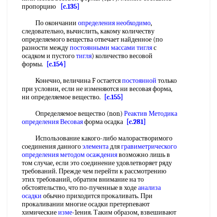
пропорцию
[c.135]
По окончании
определения необходимо
,
следовательно, вычислить, какому количеству
определяемого вещества отвечает найденное (по
разности между
постоянными массами
тигля
с
осадком и пустого
тигля
) количество весовой
формы.
[c.154]
Конечно, величина F остается
постоянной
только
при условии, если не изменяются ни весовая форма,
ни определяемое вещество.
[c.155]
Определяемое вещество (non)
Реактив Методика
определения Весовая
форма осадка
[c.281]
Использование какого-либо малорастворимого
соединения данного
элемента
для
гравиметрического
определения методом осаждения
возможно лишь в
том случае, если это соединение удовлетворяет ряду
требований. Прежде чем перейти к рассмотрению
этих требований, обратим внимание на то
обстоятельство, что по-пученные в ходе
анализа
осадки
обычно приходится прокаливать. При
прокаливании многие осадки претерпевают
химические
изме
-1ения. Таким образом, взвешивают