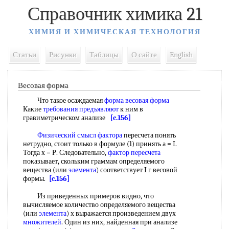
Справочник химика 21
ХИМИЯ И ХИМИЧЕСКАЯ ТЕХНОЛОГИЯ
Статьи
Рисунки
Таблицы
О сайте
English
Весовая форма
Что такое осаждаемая
форма весовая форма
Какие
требования предъявляют
к ним в
гравиметрическом анализе
[c.156]
Физический смысл фактора
пересчета понять
нетрудно, стоит только в формуле (1) принять а = I.
Тогда х = Р. Следовательно,
фактор пересчета
показывает, скольким граммам определяемого
вещества (или
элемента
) соответствует I г весовой
формы.
[c.156]
Из приведенных примеров видно, что
вычисляемое количество определяемого вещества
(или
элемента
) х выражается произведением двух
множителей
. Один из них, найденная при анализе