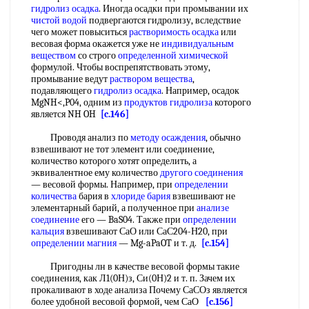
гидролиз осадка
. Иногда осадки при промывании их
чистой водой
подвергаются гидролизу, вследствие
чего может повыситься
растворимость осадка
или
весовая форма окажется уже не
индивидуальным
веществом
со строго
определенной химической
формулой. Чтобы воспрепятствовать этому,
промывание ведут
раствором вещества
,
подавляющего
гидролиз осадка
. Например, осадок
MgNH<,P04, одним из
продуктов гидролиза
которого
является NH OH
[c.146]
Проводя анализ по
методу осаждения
, обычно
взвешивают не тот элемент или соединение,
количество которого хотят определить, а
эквивалентное ему количество
другого соединения
— весовой формы. Например, при
определении
количества
бария в
хлориде бария
взвешивают не
элементарный барий, а полученное при
анализе
соединение
его — BaS04. Также при
определении
кальция
взвешивают СаО или СаС204-Н20, при
определении магния
— Mg-aPaOT и т. д.
[c.154]
Пригодны лн в качестве весовой формы такие
соединения, как Л1(0Н)з, Си(0Н)2 и т. п. Зачем их
прокаливают в ходе анализа Почему СаСОз является
более удобной весовой формой, чем СаО
[c.156]