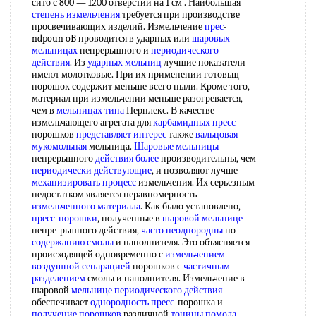
сито с 800 — 1200 отверстий на 1 см . Наибольшая
степень измельчения
требуется при производстве
просвечивающих изделий. Измельчение
прес
-
ndpoun oB проводится в ударных или
шаровых
мельницах
непрерьшного и
периодического
действия
. Из
ударных мельниц
лучшие показатели
имеют молотковые. При их применении готовьщ
порошок содержит меньше всего пыли. Кроме того,
материал при измельчении меньше разогревается,
чем в
мельницах типа
Перплекс. В качестве
измельчающего агрегата для
карбамидных пресс
-
порошков
представляет интерес
также
вальцовая
мукомольная
мельница.
Шаровые мельницы
непрерьшного
действия более
производительны, чем
периодически действующие
, и позволяют лучше
механизировать процесс
измельчения. Их серьезным
недостатком является неравномерность
измельченного материала
. Как было установлено,
пресс-порошки
, полученные в
шаровой мельнице
непре-рьшного действия,
часто неоднородны
по
содержанию смолы
и наполнителя. Это объясняется
происходящей одновременно с
измельчением
воздушной сепарацией
порошков с
частичным
разделением
смолы и наполнителя. Измельчение в
шаровой
мельнице периодического действия
обеспечивает
однородность пресс
-порошка и
получение порошков
различной
тонины помола
.