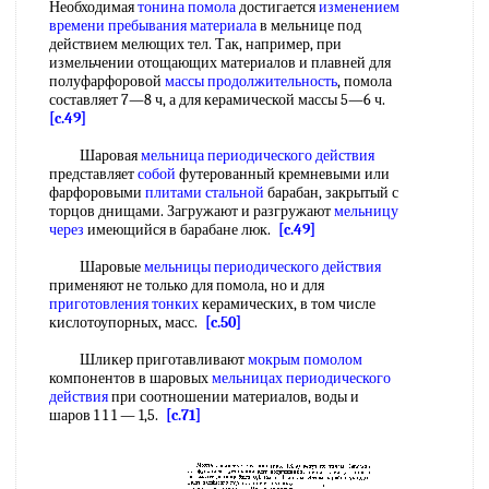
Необходимая
тонина помола
достигается
изменением
времени
пребывания материала
в мельнице под
действием мелющих тел. Так, например, при
измельчении отощающих материалов и плавней для
полуфарфоровой
массы продолжительность
, помола
составляет 7—8 ч, а для керамической массы 5—6 ч.
[c.49]
Шаровая
мельница периодического действия
представляет
собой
футерованный кремневыми или
фарфоровыми
плитами стальной
барабан, закрытый с
торцов днищами. Загружают и разгружают
мельницу
через
имеющийся в барабане люк.
[c.49]
Шаровые
мельницы периодического действия
применяют не только для помола, но и для
приготовления тонких
керамических, в том числе
кислотоупорных, масс.
[c.50]
Шликер приготавливают
мокрым помолом
компонентов в шаровых
мельницах периодического
действия
при соотношении материалов, воды и
шаров 1 1 1 — 1,5.
[c.71]