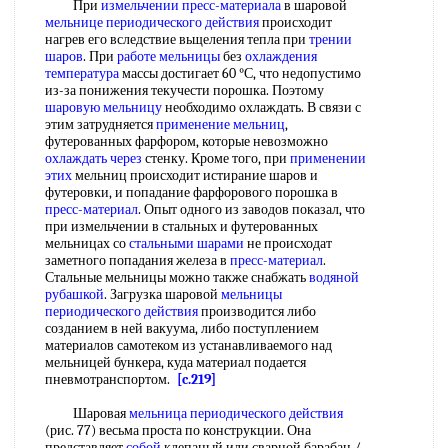
При
измельчении пресс-материала
в шаровой
мельнице периодического действия
происходит
нагрев его вследствие вьщеления тепла при
трении
шаров
. При
работе мельницы
без
охлаждения
температура
массы достигает 60 °С, что недопустимо
из-за понижения текучести порошка. Поэтому
шаровую мельницу
необходимо охлаждать. В связи с
этим затрудняется
применение мельниц
,
футерованных фарфором, которые невозможно
охлаждать через
стенку. Кроме того, при
применении
этих
мельниц происходит истирание шаров и
футеровки, и попадание фарфорового порошка в
пресс-материал
. Опыт одного из заводов показал, что
при измельчении в стальных и футерованных
мельницах со
стальными шарами
не происходат
заметного попадания железа в
пресс-материал
.
Стальные мельницы можно также снабжать
водяной
рубашкой
. Загрузка шаровой
мельницы
периодического действия
производится либо
созданием в ней вакуума, либо поступлением
материалов самотеком из устанавливаемого над
мельницей бункера, куда материал подается
пневмотранспортом.
[c.219]
Шаровая
мельница периодического действия
(рис. 77) весьма проста по конструкции. Она
представляет
собой
клепаный или сварной барабан /,