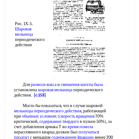
Рис. 1Х-5.
Шаровая
мельница
периодического
действия
Для
размола кокса
и
смешения шихты
была
установлена
шаровая мельница
периодического
действия.
[c.153]
Могло бы показаться, что в случае шаровой
мельницы периодического действия
, работающей
при
обычных условиях
(
скорость вращения
70%
критической,
содержание твердого
в пульпе 50%), за
счет добавления армака Т во
время помола
нерассеянного кварца должен был
получаться
продукт
с меньшим
содержанием фракции
менее 200