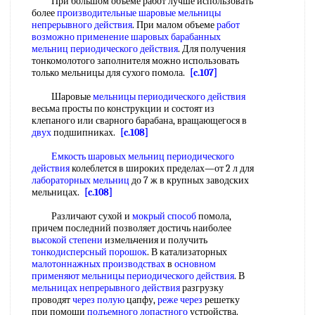
При большом объеме работ лучше использовать
более
производительные шаровые мельницы
непрерывного действия
. При малом объеме
работ
возможно
применение шаровых
барабанных
мельниц периодического действия
. Для получения
тонкомолотого заполнителя можно использовать
только мельницы для сухого помола.
[c.107]
Шаровые
мельницы периодического действия
весьма просты по конструкции и состоят из
клепаного или сварного барабана, вращающегося в
двух
подшипниках.
[c.108]
Емкость шаровых
мельниц периодического
действия
колеблется в широких пределах—от 2 л для
лабораторных мельниц
до 7 ж в крупных заводских
мельницах.
[c.108]
Различают сухой и
мокрый способ
помола,
причем последний позволяет достичь наиболее
высокой степени
измельчения и получить
тонкодисперсный порошок
. В катализаторных
малотоннажных производствах
в
основном
применяют
мельницы периодического действия
. В
мельницах непрерывного действия
разгрузку
проводят
через полую
цапфу,
реже через
решетку
при помощи
подъемного лопастного
устройства.