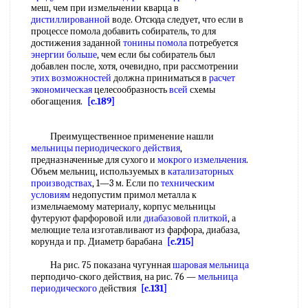
меш, чем при измельчении кварца в
дистиллированной
воде. Отсюда следует, что если в
процессе помола добавить собиратель, то для
достижения заданной
тонины помола
потребуется
энергии больше
, чем если бы собиратель был
добавлен после, хотя, очевидно, при рассмотрении
этих возможностей
должна приниматься в
расчет
экономическая
целесообразность
всей
схемы
обогащения.
[c.189]
Преимущественное применение нашли
мельницы периодического действия
,
предназначенные для сухого и
мокрого измельчения
.
Объем мельниц, используемых в
катализаторных
производствах
, 1—3 м. Если по
техническим
условиям
недопустим примол металла к
измельчаемому материалу, корпус мельницы
футеруют фарфоровой или
диабазовой плиткой
, а
мелющие тела изготавливают из фарфора, диабаза,
корунда и пр. Диаметр барабана
[c.215]
На рис. 75 показана чугунная
шаровая мельница
перподичо-ского действия, на рис. 76 —
мельница
периодического
действия
[c.131]