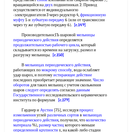
вращающийся на
двух
подшипниках 2. Привод
осуществляется от яндивидуальногю
-электродвигателя 3 через редуктор 4,
фрикционную
муфту
5 и
зубчатую передачу
6 (или от трансмиссии
через ту же зубчатую передачу 6).
[c.149]
Пронзводительнос1Ъ шаровой
мельницы
периодического действия
определяется
продолжительностью рабочего цикла
, который
складывается из времени на загрузку, размол и
разгрузку мельницы.
[c.150]
В
мельницах периодического действия
,
работающих по
мокрому способу
, вода ослабляет
удар шароз, и поэтому
истирающее действие
последних приобретает решающее значение.
Число
оборотов
для таких мельниц с учетом скольжения
шаров
следует определять
согласно
данным
Государственного
исследовательского керамического
института по формулам
[c.179]
Гарднер и
Аустин
[75], исследуя
процесс
измельчения
углей
различных сортов
в
мельницах
периодического действия
, получили, что
количество
материала
%),
размер частиц
которого меньше
определенной крупности
у, на какой-либо стадии