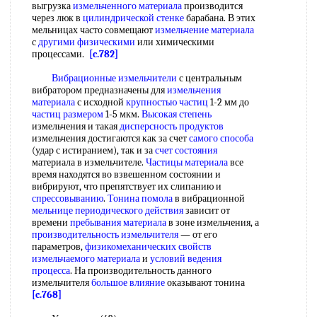
выгрузка
измельченного материала
производится
через люк в
цилиндрической стенке
барабана. В этих
мельницах часто совмещают
измельчение материала
с
другими физическими
или химическими
процессами.
[c.782]
Вибрационные измельчители
с центральным
вибратором предназначены для
измельчения
материала
с исходной
крупностью частиц
1-2 мм до
частиц размером
1-5 мкм.
Высокая степень
измельчения и такая
дисперсность продуктов
измельчения достигаются как за счет
самого способа
(удар с истиранием), так и за
счет состояния
материала в измельчителе.
Частицы материала
все
время находятся во взвешенном состоянии и
вибрируют, что препятствует их слипанию и
спрессовыванию
.
Тонина помола
в вибрационной
мельнице периодического действия
зависит от
времени
пребывания материала
в зоне измельчения, а
производительность измельчителя
— от его
параметров,
физикомеханических свойств
измельчаемого материала
и
условий ведения
процесса
. На производительность данного
измельчителя
большое влияние
оказывают тонина
[c.768]