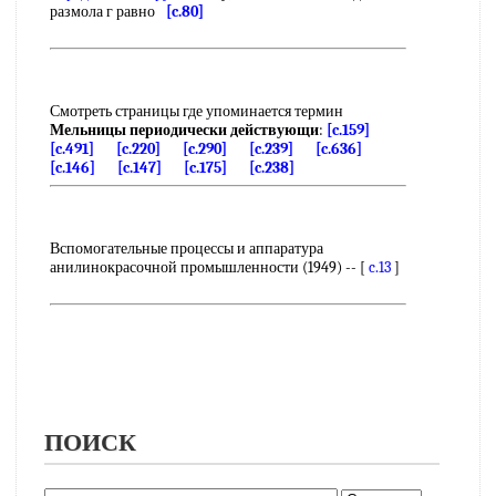
размола г равно
[c.80]
Смотреть страницы где упоминается термин
Мельницы периодически действующи
:
[c.159]
[c.491]
[c.220]
[c.290]
[c.239]
[c.636]
[c.146]
[c.147]
[c.175]
[c.238]
Вспомогательные процессы и аппаратура
анилинокрасочной промышленности (1949) -- [
c.13
]
ПОИСК