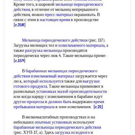
Кроме того, в шаровой
мельнице периодического
действия
, в отличие от мельниц непрерьшного
действия, можно
пресс-материал
окрашивать. В
связи с этим в
настоящее время
в производстве
[c.218]
Мельница периодического действия
(рис. 117).
Загрузка мелющих тел и
измельчаемого материала
, а
также
разгрузка мельницы
производятся
периодически через люк 4. Такие мельницы приме-
[c.159]
В
барабанных мельницах периодического
действия
измельчаемый материал
загружается через
лю к,
который используется
также для
выгрузки
готового продукта
. Такие мельницы применяют в
размольных
установках малой производительности
или когда наряду с измельчением в барабане идут
другие процессы
и
должно быть
выдержано
время
пребывания материала
в зоне измельчения.
[c.21]
В мелкомасштабных производствах и на
небольших
опытных установках
используют
барабанные мельницы периодического действия
(рис. ХУП-17, а). Здесь
загрузка исходного
и