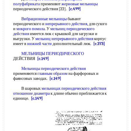
полуфабриката
применяют
жерновые мельницы
периодического действия [22].
[c.499]
Вибрационные мельницы
бывают
периодического и
непрерывного действия
, для сухого
и
мокрого помола
. У
мельниц периодического
действия
имеется люк с крышкой для загрузки и
выгрузки. У
мельниц непрерывного действия
корпус
имеет в
нижней части
дополнительный люк.
[c.273]
МЕЛЬНИЦЫ ПЕРИОДИЧЕСКОГО
ДЕЙСТВИЯ
[c.149]
Мельницы периодического действия
применяются
главным образом
на фарфоровых и
фаянсовых заводах.
[c.149]
В шаровых
мельницах периодического действия
отношение диаметра
к длине обычно приближается к
единице.
[c.149]