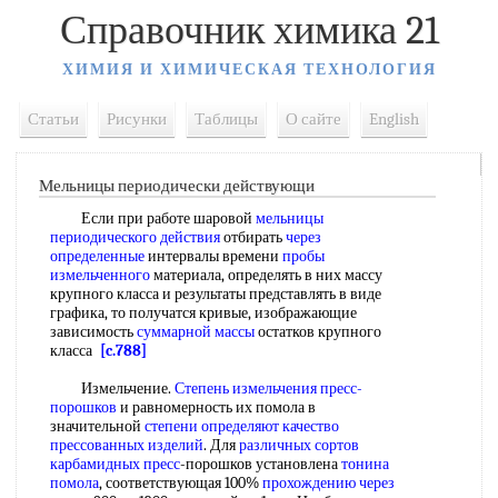
Справочник химика 21
ХИМИЯ И ХИМИЧЕСКАЯ ТЕХНОЛОГИЯ
Статьи
Рисунки
Таблицы
О сайте
English
Мельницы периодически действующи
Если при работе шаровой
мельницы
периодического действия
отбирать
через
определенные
интервалы времени
пробы
измельченного
материала, определять в них массу
крупного класса и результаты представлять в виде
графика, то получатся кривые, изображающие
зависимость
суммарной массы
остатков крупного
класса
[c.788]
Измельчение.
Степень измельчения
пресс-
порошков
и равномерность их помола в
значительной
степени определяют
качество
прессованных изделий
. Для
различных сортов
карбамидных пресс
-порошков установлена
тонина
помола
, соответствующая 100%
прохождению через