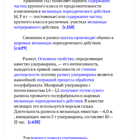
Уравнение (42) позволяет оценить
содержание
частиц
крупного класса от продолжительности
измельчения в
мельницах периодического действия
Ы, Р я г — постоянные) или
содержание частиц
крупного класса в различных. участках
мельницы
непрерывного
действия.
[c.150]
Смешение и размол
шихты производят
обычно в
шаровых мельницах
периодического действия.
[c.629]
Размол.
Основное свойство
, определяющее
качество ультрамарина, — его интенсивность,
находится в прямой зависимости от
степени
дисперсности
поэтому
размол ультрамарина
является
важнейшей
операцией процесса обработки
полуфабриката. Малярный ультрамарин с
интенсивностью 1,4—1,5
получают путем сухого
размола промытого полуфабриката в шаровых
мельницах периодического действия
. В качестве
мелющих тел используется морская галька.
Длительность размола в мельницах емкостью —6,0 ж
, вмещающих около 2 т ультрамарина, составляет 10—
12 час.
[c.633]
Для
мокрого помола
ультрамарина-