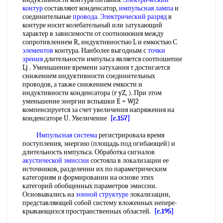
контур
составляют конденсатор,
импульсная лампа
и
соединительные
провода
.
Электрический разряд
в
контуре носит колебательный или затухающий
характер в зависимости от соотнонюния между
сопротивлением R, индуктивностью L и емкостью С
элементов
контура. Наиболее выгодным с
точки
зрения
длительности импульса является соотпошепие
Lj . Уменьшение времени затухания т достигается
снижением индуктивности соединительных
проводов, а также снижением емкости и
индуктивности конденсатора (r yZ, ). При этом
уменьшение энергии вспышки E = Wj2
компенсируется за счет увеличения напряжения на
конденсаторе U. Увеличение
[c.157]
Импульсная система
регистрировала время
поступления, энергию (площадь под огибающей) и
длительность импульса. Обработка сигналов
акустической эмиссии
состояла в локализации ее
источников, разделении их по параметрическим
категориям и формировании на основе этих
категорий обобщенных параметров эмиссии.
Основывались на
зонной структуре
локализации,
представляющей собой систему вложенных непере-
крывающихся пространственных областей.
[c.195]