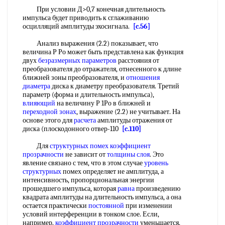
При условии Д>0,7 конечная длительность
импульса будет приводить к сглаживанию
осцилляций амплитуды эхосигнала.
[c.56]
Анализ выражения (2.2) показывает, что
величина Р Ро может быть представлена как функция
двух
безразмерных параметров
расстояния от
преобразователя до отражателя, отнесенного к длине
ближней зоны преобразователя, и
отношения
диаметра
диска к диаметру преобразователя. Третий
параметр (форма и длительность импульса),
влияющий
на величину Р 1Ро в ближней и
переходной зонах
, выражение (2.2) не учитывает. На
основе этого для
расчета
амплитуды отражения от
диска (плоскодонного отвер-110
[c.110]
Для
структурных помех
коэффициент
прозрачности
не зависит от
толщины слоя
. Это
явление связано с тем, что в этом случае
уровень
структурных
помех определяет не амплитуда, а
интенсивность, пропорциональная энергии
прошедшего импульса, которая
равна
произведению
квадрата амплитуды на длительность импульса, а она
остается практически
постоянной
при изменении
условий интерференции в тонком слое. Если,
например,
коэффициент прозрачности
уменьшается,