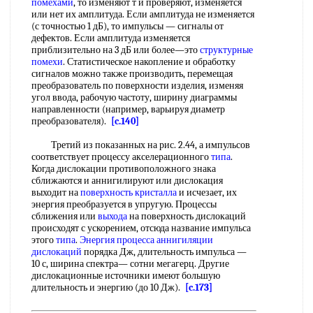
помехами
, то изменяют т и проверяют, изменяется
или нет их амплитуда. Если амплитуда не изменяется
(с точностью 1 дБ), то импульсы — сигналы от
дефектов. Если амплитуда изменяется
приблизительно на 3 дБ или более—это
структурные
помехи
. Статистическое накопление и обработку
сигналов можно также производить, перемещая
преобразователь по поверхности изделия, изменяя
угол ввода, рабочую частоту, ширину диаграммы
направленности (например, варьируя диаметр
преобразователя).
[c.140]
Третий из показанных на рис. 2.44, а импульсов
соответствует процессу акселерационного
типа
.
Когда дислокации противоположного знака
сближаются и аннигилируют или дислокация
выходит на
поверхность кристалла
и исчезает, их
энергия преобразуется в упругую. Процессы
сближения или
выхода
на поверхность дислокаций
происходят с ускорением, отсюда название импульса
этого
типа
.
Энергия процесса
аннигиляции
дислокаций
порядка Дж, длительность импульса —
10 с, ширина спектра— сотни мегагерц. Другие
дислокационные источники имеют большую
длительность и энергию (до 10 Дж).
[c.173]