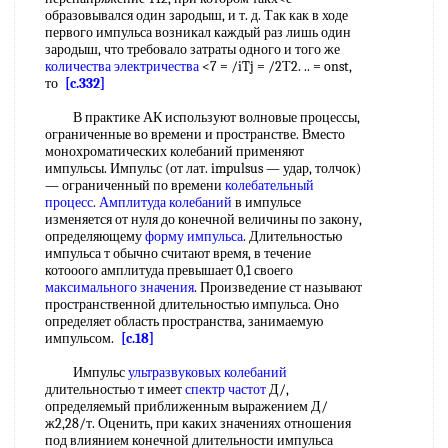
образовывался один зародыш, и т. д. Так как в ходе
первого импульса возникал каждый раз лишь один
зародыш, что требовало затраты одного и того же
количества электричества
<7 = /iTj = /2Т2. .. = onst,
то
[c.332]
В практике АК используют волновые процессы,
ограниченные во времени и пространстве. Вместо
монохроматических колебаний применяют
импульсы. Импульс (от лат. impulsus — удар, толчок)
— ограниченный по времени
колебательный
процесс
.
Амплитуда колебаний
в импульсе
изменяется от нуля до конечной величины по закону,
определяющему
форму импульса
. Длительностью
импульса т обычно считают время, в течение
котооого амплитуда превышает 0,1 своего
максимального значения
. Произведение ст называют
пространственной длительностью импульса. Оно
определяет область пространства, занимаемую
импульсом.
[c.18]
Импульс
ультразвуковых колебаний
длительностью т имеет
спектр частот
Д/,
определяемый приближенным выражением Д/
ж2,28/т. Оценить, при каких значениях отношения
под влиянием конечной длительности импульса