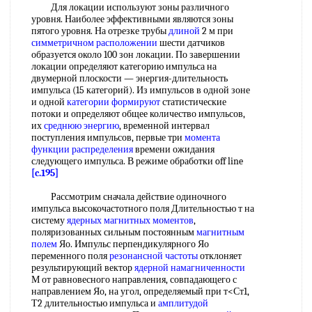
Для локации используют зоны различного
уровня. Наиболее эффективными являются зоны
пятого уровня. На отрезке трубы
длиной
2 м при
симметричном расположении
шести датчиков
образуется около 100 зон локации. По завершении
локации определяют категорию импульса на
двумерной плоскости — энергия-длительность
импульса (15 категорий). Из импульсов в одной зоне
и одной
категории формируют
статистические
потоки и определяют общее количество импульсов,
их
среднюю энергию
, временной интервал
поступления импульсов, первые три
момента
функции распределения
времени ожидания
следующего импульса. В режиме обработки off line
[c.195]
Рассмотрим сначала действие одиночного
импульса высокочастотного поля Длительностью т на
систему
ядерных магнитных моментов
,
поляризованных сильным постоянным
магнитным
полем
Яо. Импульс перпендикулярного Яо
переменного поля
резонансной частоты
отклоняет
результирующий вектор
ядерной намагниченности
М от равновесного направления, совпадающего с
направлением Яо, на угол, определяемый при т<Ст1,
Т2 длительностью импульса и
амплитудой