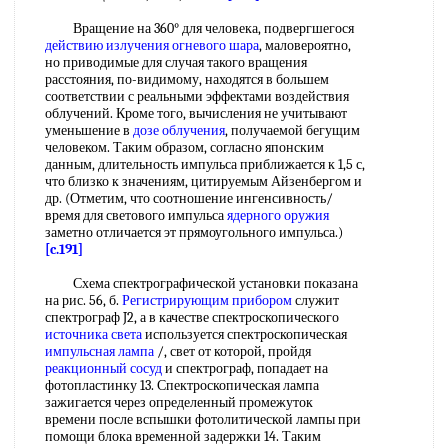
Вращение на 360° для человека, подвергшегося
действию излучения
огневого шара
, маловероятно,
но приводимые для случая такого вращения
расстояния, по-видимому, находятся в большем
соответствии с реальными эффектами воздействия
облучений. Кроме того, вычисления не учитывают
уменьшение в
дозе облучения
, получаемой бегущим
человеком. Таким образом, согласно японским
данным, длительность импульса приближается к 1,5 с,
что близко к значениям, цитируемым Айзенбергом и
др. (Отметим, что соотношение ингенсивность/
время для светового импульса
ядерного оружия
заметно отличается эт прямоугольного импульса.)
[c.191]
Схема спектрографической установки показана
на рис. 56, б.
Регистрирующим прибором
служит
спектрограф J2, а в качестве спектроскопического
источника света
используется спектроскопическая
импульсная лампа
/, свет от которой, пройдя
реакционный сосуд
и спектрограф, попадает на
фотопластинку 13. Спектроскопическая лампа
зажигается через определенный промежуток
времени после вспышки фотолитической лампы при
помощи блока временной задержки 14. Таким