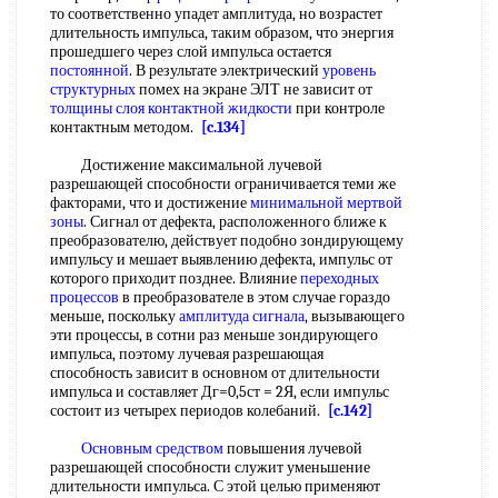
то соответственно упадет амплитуда, но возрастет
длительность импульса, таким образом, что энергия
прошедшего через слой импульса остается
постоянной
. В результате электрический
уровень
структурных
помех на экране ЭЛТ не зависит от
толщины слоя
контактной жидкости
при контроле
контактным методом.
[c.134]
Достижение максимальной лучевой
разрешающей способности ограничивается теми же
факторами, что и достижение
минимальной
мертвой
зоны
. Сигнал от дефекта, расположенного ближе к
преобразователю, действует подобно зондирующему
импульсу и мешает выявлению дефекта, импульс от
которого приходит позднее. Влияние
переходных
процессов
в преобразователе в этом случае гораздо
меньше, поскольку
амплитуда сигнала
, вызывающего
эти процессы, в сотни раз меньше зондирующего
импульса, поэтому лучевая разрешающая
способность зависит в основном от длительности
импульса и составляет Дг=0,5ст = 2Я, если импульс
состоит из четырех периодов колебаний.
[c.142]
Основным средством
повышения лучевой
разрешающей способности служит уменьшение
длительности импульса. С этой целью применяют