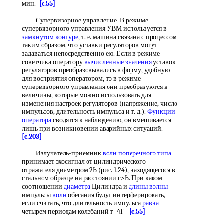
мин.
[c.55]
Супервизорное управление. В режиме
супервизорного управления УВМ используется в
замкнутом контуре
, т. е. машина связана с процессом
таким образом, что уставки регуляторов могут
задаваться непосредственно ею. Если в режиме
советчика оператору
вычисленные значения
уставок
регуляторов преобразовывались в форму, удобную
для восприятия оператором, то в режиме
супервизорного управления они преобразуются в
величины, которые можно использовать для
изменения настроек регуляторов (напряжение, число
импульсов, длительность импульса и т. д.).
Функции
оператора
сводятся к наблюдению, он вмешивается
лишь при возникновении аварийных ситуаций.
[c.203]
Излучатель-приемник
волн поперечного
типа
принимает эхосигнал от цилиндрического
отражателя диаметром 2Ь (рис. 1.24), находящегося в
стальном образце на расстоянии г>Ь. При каком
соотношении
диаметра
Цилиндра и
длины волны
импульсы
волн
обегания будут интерферировать,
если считать, что длительность импульса
равна
четырем периодам колебаний т=4Г
[c.55]