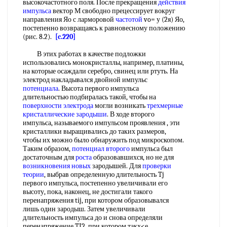
высокочастотного поля. После прекращения
действия
импульса
вектор М свободно прецессирует вокруг
направления Яо с ларморовой
частотой
vo= у (2я) Яо,
постепенно возвращаясь к равновесному положению
(рис. 8.2).
[c.220]
В этих работах в качестве подложки
использовались монокристаллы, например, платины,
на которые осаждали серебро, свинец или ртуть. На
электрод накладывался двойной импульс
потенциала
. Высота первого импульса
длительностью подбиралась такой, чтобы на
поверхности электрода
могли возникать
трехмерные
кристаллические зародыши
. В ходе второго
импульса, называемого импульсом проявления , эти
кристаллики выращивались до таких размеров,
чтобы их можно было обнаружить под микроскопом.
Таким образом,
потенциал второго
импульса был
достаточным для
роста
образовавшихся, но не для
возникновения новых
зародышей. Для
проверки
теории
, выбрав определенную длительность Tj
первого импульса, постепенно увеличивали его
высоту, пока, наконец, не достигали такого
перенапряжения tij, при котором образовывался
лишь один зародыш. Затем увеличивали
длительность импульса до и снова определяли
перенапряжение TI2, при котором такх<е