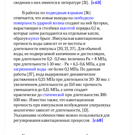
сведения о них имеются в литературе [31].
[c.63]
В работах по
подводным взрывам
[36]
отмечается, что новые выходы на
свободную
поверхность
ударной волны
создают на ней бугорки,
вырастающие в столбики
высотой
порядка 0,1 м,
которые затем распадаются на отдельные капли,
образуя
купол
брызг. Импульсная кавитационная
прочность воды зависит от ее чистоты и
длительности импульса [20, 2I, 27]. Для обычной
воды, не подвергаемой кипячению и дистилляции,
при длительности 0,2- 0,3 мкс величина Рк = 8 МПа,
при длительности 1-10 мкс - Рк = 6,5-0,6 МПа, а для
загрязнений воды
-не более 0,1 МПа. По данным
работы [37], вода выдерживает динамические
растяжения в 0,25 МПа при длительности 20- 30 мкс с
увеличением длительности до 150 мкс прочность
уменьшается до 0,15 МПа, а затем спадает
практически до
статической
при длительностях 300-
500 мкс. Известно также, что кавитационная
прочность при импульсном возбуждении ультразвука
аналогично зависит от длительности, [13].
Указанными особенностями можно пользоваться для
регулирования кавитационных процессов.
[c.68]