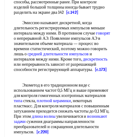
способы, рассмотренные ранее. При контроле
изделий большой толщины иногда бывает трудно
разделить на экране два 142
[c.142]
Эмиссию называют дискретной, когда
длительность регистрируемых импульсов меньше
интервала между ними. В противном случае
говорят
о непрерывной АЭ. Появление импульсов АЭ в
значительном объеме материала — процесс во
времени статистический, поэтому можно говорить
лишь о
средней длительности импульсов
и
интервалов между ними. Кроме того,
дискретность
или непрерывность зависит от разрешающей
способности регистрирующей аппаратуры.
[c.173]
Эхометод в его традиционном виде с
использованием частот 0,5 МГц и выше применяют
для контроля гомогенных изотропных материалов
типа
стекла,
плотной керамики
, некоторых
пластмасс. Для контроля материалов с повышенным
затуханием приходится снижать частоты до 0,1 МГц.
При этом
длина волны
увеличивается и
возникают
задачи
сужения диаграммы направленности
преобразователей и сокращения длительности
импульсов.
[c.220]