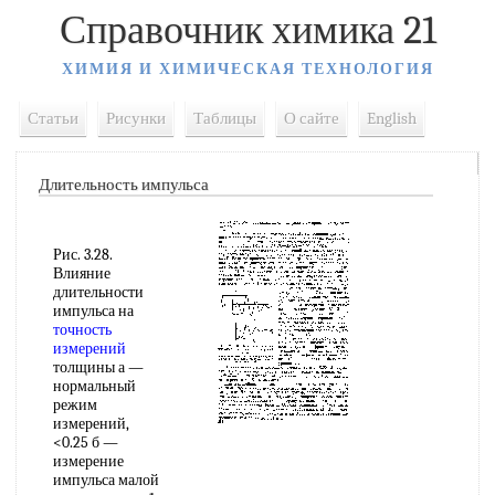
Справочник химика 21
ХИМИЯ И ХИМИЧЕСКАЯ ТЕХНОЛОГИЯ
Статьи
Рисунки
Таблицы
О сайте
English
Длительность импульса
Рис. 3.28.
Влияние
длительности
импульса на
точность
измерений
толщины а —
нормальный
режим
измерений,
<0.25 б —
измерение
импульса малой