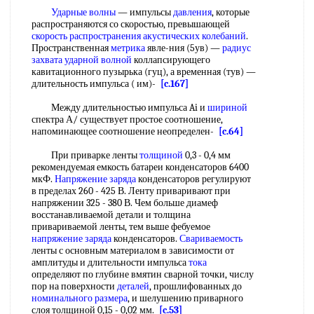
Ударные волны
— импульсы
давления
, которые
распространяются со скоростью, превышающей
скорость распространения
акустических колебаний
.
Пространственная
метрика
явле-ния (5ув) —
радиус
захвата
ударной волной
коллапсирующего
кавитационного пузырька (гуц), а временная (тув) —
длительность импульса ( им)-
[c.167]
Между длительностью импульса Ai и
шириной
спектра А/ существует простое соотношение,
напоминающее соотношение неопределен-
[c.64]
При приварке ленты
толщиной
0,3 - 0,4 мм
рекомендуемая емкость батареи конденсаторов 6400
мкФ.
Напряжение заряда
конденсаторов регулируют
в пределах 260 - 425 В. Ленту приваривают при
напряжении 325 - 380 В. Чем больше диамеф
восстанавливаемой детали и толщина
привариваемой ленты, тем выше фебуемое
напряжение заряда
конденсаторов.
Свариваемость
ленты с основным материалом в зависимости от
амплитуды и длительности импульса
тока
определяют по глубине вмятин сварной точки, числу
пор на поверхности
деталей
, прошлифованных до
номинального размера
, и шелушению приварного
слоя толщиной 0,15 - 0,02 мм.
[c.53]