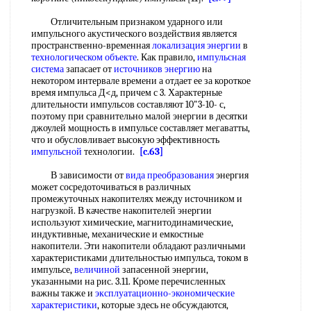
Отличительным признаком ударного или
импульсного акустического воздействия является
пространственно-временная
локализация энергии
в
технологическом объекте
. Как правило,
импульсная
система
запасает от
источников энергию
на
некотором интервале времени а отдает ее за короткое
время импульса Д<д, причем с 3. Характерные
длительности импульсов составляют 10"3-10- с,
поэтому при сравнительно малой энергии в десятки
джоулей мощность в импульсе составляет мегаватты,
что и обусловливает высокую эффективность
импульсной
технологии.
[c.63]
В зависимости от
вида преобразования
энергия
может сосредоточиваться в различных
промежуточных накопителях между источником и
нагрузкой. В качестве накопителей энергии
используют химические, магнитодинамические,
индуктивные, механические и емкостные
накопители. Эти накопители обладают различными
характеристиками длительностью импульса, током в
импульсе,
величиной
запасенной энергии,
указанными на рис. 3.11. Кроме перечисленных
важны также и
эксплуатационно-экономические
характеристики
, которые здесь не обсуждаются,