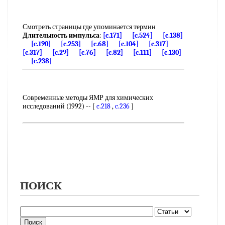
Смотреть страницы где упоминается термин
Длительность импульса
:
[c.171]
[c.524]
[c.138]
[c.190]
[c.253]
[c.68]
[c.104]
[c.317]
[c.317]
[c.29]
[c.76]
[c.82]
[c.111]
[c.130]
[c.238]
Современные методы ЯМР для химических
исследований (1992) -- [
c.218
,
c.236
]
ПОИСК