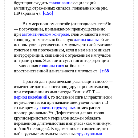
будет происходить
сглаживание
осцилляций
амплитуд отраженных сигалов, показанных на рис.
1.19 (кривая 4).
[c.56]
В иммерсионном способе (от позднелат. ттег51о
— погружение), применяемом преимущественно
при
автоматическом контроле
, слой жидкости имеет
толщину, значительно большую
длины волны
. Если
используют акустические импульсы, то слой считают
толстым или протяженным, если в нем не возникает
интерференции, связанной с отражением импульсов
от границ слоя. Условие отсутствия интерференции
— удвоенная
толщина слоя
кс больше
пространственной длительности импульса ст
[c.58]
Простой для практиечской реализации способ —
изменение длительности зондирующих импульсов,
при сохранении их амплитуды. Если х АТ Т —
период колебаний
), то полезный сигнал практически
не увеличивается при дальнейшем увеличении т. В
то же время
уровень структурных
помех растет
пропорционально Ут. Дефектоскоп для контроля
крупнозернистых материалов должен обладать
переменной длительностью импульса (как минимум,
от 4 до 9 периодов). Когда возникает сомнение, что
наблюдаемые импульсы вызваны
структурными