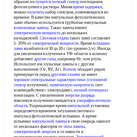
образом по.
лучается
полный спектр
поглощения
фотолизуемого раствора. Меняя
время задержки
,
можно
получить
набор спектров, изменяющихся во
времени. В качестве импульсных фотолитических
ламп обычно используются трубчатые импульсные
ксеноновые лампы
. Такие лампы имеют
электрическую мощность
до нескольких
килоджоулей.
Световая отдача
таких ламп составляет
5- 20% от
электрической мощности
. Время
вспышки
ламп
колеблется от 10 до 10 с (по уровню 1/е). Иногда
для увеличения излучения в УФ-области к ксенону
добавляют
другие газы
, например Нг, или ртуть.
Используют им-пульсные лампы и с другим
наполнением (Ог, N2, Аг).
Ксенон
обладает рядом
преимуществ перед
другими газами
он имеет
хорошие
спектральные характеристики
(
сплошной
спектр
излучения),
химическую инертность
(нет
взаимодействия с электродами),
низкий потенциал
ионизации. С увеличением
энергии разряда
максимум излучения смещается в
ультрафиолетовую
область
. Разрешающее время
импульсной
установки
определяется временем затухания светового
импульса фотолитической вспышки. А время
вспышки
импульсной лампы
в свою очередь зависит
от нескольких факторов от
типа лампы
,
электрической энергии
и от емкости и
индуктивности контура питания.
Электрический