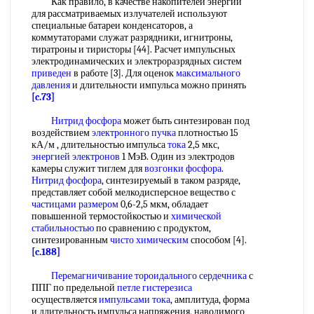
Как правило, в качестве накопителей энергии
для рассматриваемых излучателей используют
специальные батареи конденсаторов, а
коммутаторами служат разрядники, игнитроны,
тиратроны и тиристоры [44]. Расчет импульсных
электродинамических и электроразрядных систем
приведен
в работе [3]. Для оценок
максимального
давления
и длительности импульса можно принять
[c.73]
Нитрид фосфора
может быть синтезирован под
воздействием
электронного пучка
плотностью 15
кА/м , длительностью импульса
тока
2,5 мкс,
энергией электронов
1 МэВ. Один из электродов
камеры служит тиглем для
возгонки фосфора
.
Нитрид фосфора
, синтезируемый в таком разряде,
представляет собой мелкодисперсное вещество с
частицами размером
0,6-2,5 мкм, обладает
повышенной термостойкостью и
химической
стабильностью
по сравнению с продуктом,
синтезированным
чисто химическим
способом [4].
[c.188]
Перемагничивание
тороидального сердечника
с
ППГ по предельной
петле гистерезиса
осуществляется
импульсами тока
, амплитуда, форма
и длительность импульса напряжения, наводимого