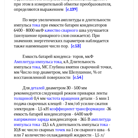
при этом в измерительной обмотке преобразователя,
определяются выражением
[c.139]
По мере увеличения амплитуды и длительности
импульса
тока
при емкости батареи конденсаторов
6400 - 8000 мкФ
качество сварного
шва улучшается
(шелушение приварного слоя снижается). При
значениях энергетических параметров наблюдается
также наименьшее число пор.
[c.53]
Емкость батарей конденса- торов, мкФ
Амплитуда импульса
тока
, кА Длительность
импульса
тока
, МС Глубина вмятин сварочной точки,
мм Число пор диаметром, мм Шелушение, % от
восстановленной поверхности
[c.54]
Для
деталей
диаметром 30 - 500 мм
рекомендуется следующий режим приварки ленты
толщиной
0,4 мм
частота вращения
детали - 5 мин 1
подача сварочных клещей - 3 мм/об усилие сжатия
электродов - 1,5 кН
коэффициент трансформации
-36
емкость батарей конденсаторов - 6400 мкФ
напряжение заряда
конденсаторов - 365 В
амплитуда
импульса
тока
-13,5 кА длительность импульса
тока
-
10,8 мс число сварных
точек
на 1 см сварного шва - 6
или 7 количество охлаждающей жидкости - 1,5 л/