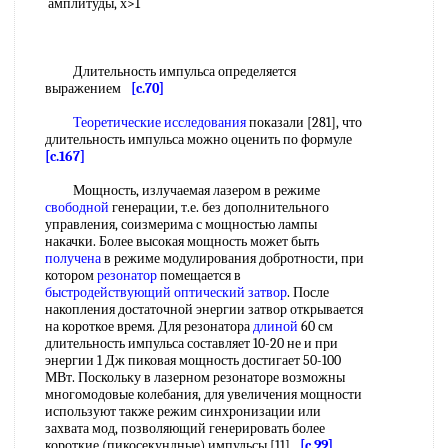
амплитуды, х>1
Длительность импульса определяется
выражением
[c.70]
Теоретические исследования
показали [281], что
длительность импульса можно оценить по формуле
[c.167]
Мощность, излучаемая лазером в режиме
свободной
генерации, т.е. без дополнительного
управления, соизмерима с мощностью лампы
накачки. Более высокая мощность может быть
получена
в режиме модулирования добротности, при
котором
резонатор
помещается в
быстродействующий
оптический затвор
. После
накопления достаточной энергии затвор открывается
на короткое время. Для резонатора
длиной
60 см
длительность импульса составляет 10-20 не и при
энергии 1 Дж пиковая мощность достигает 50-100
МВт. Поскольку в лазерном резонаторе возможны
многомодовые колебания, для увеличения мощности
используют также режим синхронизации или
захвата мод, позволяющий генерировать более
короткие (пикосекундные) импульсы [11].
[c.99]