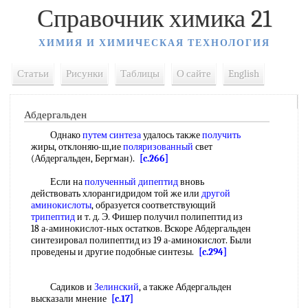
Справочник химика 21
ХИМИЯ И ХИМИЧЕСКАЯ ТЕХНОЛОГИЯ
Статьи
Рисунки
Таблицы
О сайте
English
Абдергальден
Однако
путем синтеза
удалось также
получить
жиры, отклоняю-ш,ие
поляризованный
свет
(Абдергальден, Бергман).
[c.266]
Если на
полученный
дипептид
вновь
действовать хлорангидридом той же или
другой
аминокислоты
, образуется соответствующий
трипептид
и т. д. Э. Фишер получил полипептид из
18 а-аминокислот-ных остатков. Вскоре Абдергальден
синтезировал полипептид из 19 а-аминокислот. Были
проведены и другие подобные синтезы.
[c.294]
Садиков и
Зелинский
, а также Абдергальден
высказали мнение
[c.17]