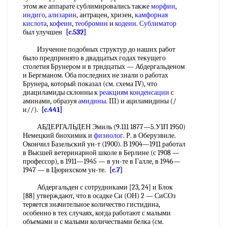
этом же аппарате сублимировались также
морфин
,
индиго
,
ализарин
, антрацен, хризен,
камфорная
кислота
,
кофеин
,
теобромин
и
кодеин
.
Сублиматор
был улучшен
[c.532]
Изучение подобных структур до наших работ
было предпринято в двадцатых годах текущего
столетия Брунером и в тридцатых — Абдергальденом
и Бергманом. Оба последних не знали о работах
Брунера, который показал (см. схема IV), что
диациламиды склонны к
реакциям конденсации
с
аминами, образуя
амидины
. III) и ациламидины (/
и//).
[c.441]
АБДЕРГАЛЬДЕН Эмиль (9.111 1877—5.У1П 1950)
Немецкий биохимик и
физиолог
. Р. в Оберузвиле.
Окончил Базельский ун-т (1900). В 1904—1911 работал
в Высшей ветеринарной школе в Берлине (с 1908 —
профессор), в 1911—1945 — в ун-те в Галле, в 1946—
1947 — в Цюрихском ун-те.
[c.7]
Абдергальден с сотрудниками [23, 24] и Блок
[88] утверждают, что в осадке Си (ОН) 2 — СиСОз
теряется значительное количество гистидина,
особенно в тех случаях, когда работают с малыми
объемами и с малыми количествами белка (см.