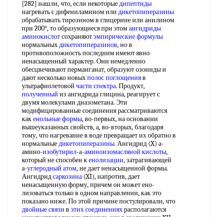
[282] нашли, что, если некоторые
дипептиды
нагревать с дифениламином или
дикетопиперазины
обрабатывать тирозином в глицерине или анилином
при 200°, то образующиеся при этом
ангидриды
аминокислот
сохраняют
эмпирические формулы
нормальных
дикетопиперазинов
, но в
противоположность последним имеют явно
ненасыщенный характер. Они немедленно
обесцвечивают перманганат, образуют озониды и
дают несколько новых
полос поглощения
в
ультрафиолетовой
части спектра
. Продукт,
полученный
из ангидрида глицина, реагирует с
двумя молекулами диазометана. Эти
модифицированные соединения рассматриваются
как
енольные формы
, во-первых, на основании
вышеуказанных свойств, а, во-вторых, благодаря
тому, что нагревание в воде превращает их обратно в
нормальные
дикетопиперазины
. Ангидрид (X) а-
амино-
изобутирил
-а-
аминоизомасляной кислоты
,
который не способен к
енолизации
, затрагивающей
а-
углеродный атом
, не дает ненасыщенной формы.
Ангидрид
саркозина
(XI), напротив, дает
ненасыщенную форму, причем он может ено-
лизоваться только в одном направлении, как это
показано ниже. По этой причине постулировали, что
двойные связи
в
этих соединениях
располагаются