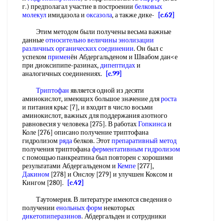
г.) предполагал участие в построении
белковых
молекул
имидазола и
оксазола
, а также дике-
[c.62]
Этим методом были получены весьма важные
данные
относительно величины
энолизации
различных органических соединении
. Он был с
успехом
примен
ён Абдергальденом и Швабом дан<е
при диоксипипе-разинах,
дипептидах
и
аналогичных соединениях.
[c.99]
Триптофан
является одной из десяти
аминокислот, имеющих большое значение для
роста
и питания крыс [7], и входит в число восьми
аминокислот, важных для поддержания азотного
равновесия у человека [275]. В работах
Гопкинса
и
Коле [276] описано получение триптофана
гидролизом
ряда
белков. Этот
препаративный метод
получения триптофана
ферментативным гидролизом
с помощью панкреатина был повторен с хорошими
результатами Абдергальденом и
Кемпе
[277],
Дакином
[278] и Онслоу [279] и улучшен Коксом и
Кингом [280].
[c.42]
Таутомерия. В литературе имеются сведения о
получении
енольных форм
некоторых
дикетопиперазинов
. Абдергальден и сотрудники