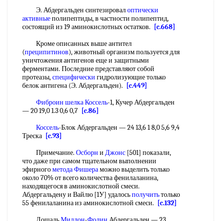
Э. Абдергальден синтезировал
оптически
активные
полипептиды, в частности полипептид,
состоящий из 19 аминокислотных остатков.
[c.668]
Кроме описанных выше антител
(
преципитинов
), животный организм пользуется для
уничтожения антигенов еще и защитными
ферментами. Последние представляют собой
протеазы,
специфически
гидролизующие только
белок антигена (Э. Абдергальден).
[c.449]
Фиброин шелка
Коссель
-1, Кучер Абдергальден
— 20 19,0 1.3 0,6 0,7
[c.86]
Коссель
-Блок Абдергальден — 24 13,6 1 8,0 5,6 9,4
Треска
[c.93]
Примечание.
Осборн
и
Джонс
[501] показали,
что даже при самом тщательном выполнении
эфирного
метода Фишера
можно выделить только
около 70% от всего количества фенилаланина,
находящегося в аминокислотной смеси.
Абдергальдену и Вайлю [1У] удалось
получить
только
55 фенилаланина из аминокислотной смеси.
[c.132]
Лошадь
Миллон
-
Фолин
Абдергальден — 23