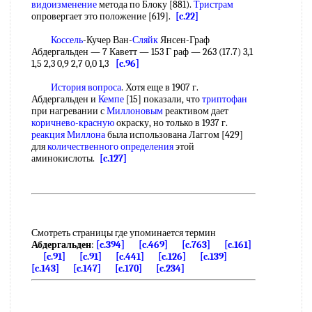
видоизменение
метода по Блоку [881).
Тристрам
опровергает это положение [619].
[c.22]
Коссель
-Кучер Ван-
Сляйк
Янсен-Граф
Абдергальден — 7 Каветт — 153 Г раф — 263 (17.7) 3,1
1,5 2,3 0,9 2,7 0,0 1,3
[c.96]
История вопроса
. Хотя еще в 1907 г.
Абдергальден и
Кемпе
[15] показали, что
триптофан
при нагревании с
Миллоновым
реактивом дает
коричнево-красную
окраску, но только в 1937 г.
реакция Миллона
была использована Лаггом [429]
для
количественного определения
этой
аминокислоты.
[c.127]
Смотреть страницы где упоминается термин
Абдергальден
:
[c.394]
[c.469]
[c.763]
[c.161]
[c.91]
[c.91]
[c.441]
[c.126]
[c.139]
[c.143]
[c.147]
[c.170]
[c.234]