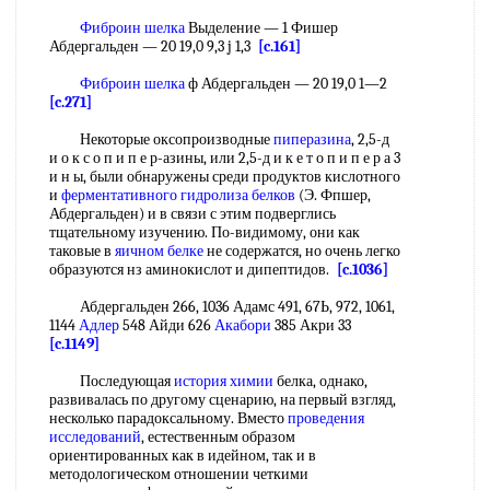
Фиброин шелка
Выделение — 1 Фишер
Абдергальден — 20 19,0 9,3 j 1,3
[c.161]
Фиброин шелка
ф Абдергальден — 20 19,0 1—2
[c.271]
Некоторые оксопроизводные
пиперазина
, 2,5-д
и о к с о п и п е р-азины, или 2,5-д и к е т о п и п е р а 3
и н ы, были обнаружены среди продуктов кислотного
и
ферментативного гидролиза белков
(Э. Фпшер,
Абдергальден) и в связи с этим подверглись
тщательному изучению. По-видимому, они как
таковые в
яичном белке
не содержатся, но очень легко
образуются нз аминокислот и дипептидов.
[c.1036]
Абдергальден 266, 1036 Адамс 491, 67Ь, 972, 1061,
1144
Адлер
548 Айди 626
Акабори
385 Акри 33
[c.1149]
Последующая
история химии
белка, однако,
развивалась по другому сценарию, на первый взгляд,
несколько парадоксальному. Вместо
проведения
исследований
, естественным образом
ориентированных как в идейном, так и в
методологическом отношении четкими