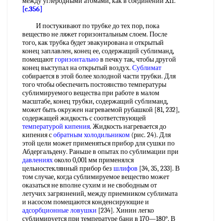
между углеродными атомами, как в соединении XII.
[c.356]
И постукивают по трубке до тех пор, пока
вещество не ляжет горизонтальным слоем. После
того, как трубка будет эвакуирована и открытый
конец заплавлен, конец ее, содержащий сублиманд,
помещают
горизонтально
в печку так, чтобы другой
конец выступал на открытый воздух.
Сублимат
собирается в этой более холодной части трубки. Для
того чтобы обеспечить постоянство температуры
сублимируемого вещества при работе в малом
масштабе, конец трубки, содержащий сублиманд,
может быть окружен нагреваемой рубашкой [81, 232],
содержащей жидкость с соответствующей
температурой кипения
. Жидкость нагревается до
кипения с
обратным холодильником
(рис. 24). Для
этой цели может применяться прибор для сушки по
Абдергальдену. Раньше в опытах по сублимации при
давлениях
около 0,001 мм применялся
цельностеклянный прибор без
шлифов
[34, 35, 233]. В
том случае, когда сублимируемое вещество может
оказаться не вполне сухим и не свободным от
летучих загрязнений, между приемником сублимата
и насосом помещаются конденсирующие и
адсорбционные ловушки
[234]. Хинин легко
сублимируется при температуре бани в 170—180°. В