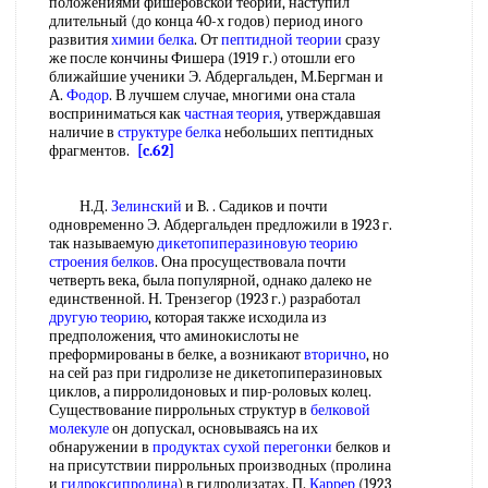
положениями фишеровской теории, наступил
длительный (до конца 40-х годов) период иного
развития
химии белка
. От
пептидной теории
сразу
же после кончины Фишера (1919 г.) отошли его
ближайшие ученики Э. Абдергальден, М.Бергман и
А.
Фодор
. В лучшем случае, многими она стала
восприниматься как
частная теория
, утверждавшая
наличие в
структуре белка
небольших пептидных
фрагментов.
[c.62]
Н.Д.
Зелинский
и B. . Садиков и почти
одновременно Э. Абдергальден предложили в 1923 г.
так называемую
дикетопиперазиновую теорию
строения белков
. Она просуществовала почти
четверть века, была популярной, однако далеко не
единственной. Н. Трензегор (1923 г.) разработал
другую теорию
, которая также исходила из
предположения, что аминокислоты не
преформированы в белке, а возникают
вторично
, но
на сей раз при гидролизе не дикетопиперазиновых
циклов, а пирролидоновых и пир-роловых колец.
Существование пиррольных структур в
белковой
молекуле
он допускал, основываясь на их
обнаружении в
продуктах сухой перегонки
белков и
на присутствии пиррольных производных (пролина
и
гидроксипролина
) в гидролизатах. П.
Каррер
(1923