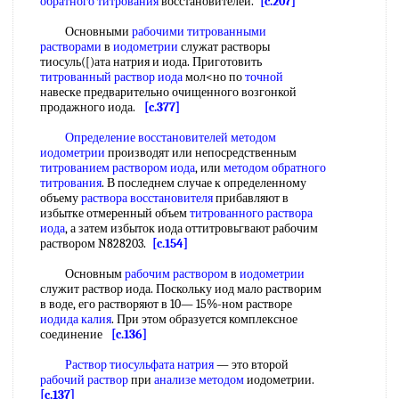
обратного титрования
восстановителей.
[c.207]
Основными
рабочими титрованными
растворами
в
иодометрии
служат растворы
тиосуль([)ата натрия и иода. Приготовить
титрованный раствор иода
мол<но по
точной
навеске предварительно очищенного возгонкой
продажного иода.
[c.377]
Определение восстановителей
методом
иодометрии
производят или непосредственным
титрованием раствором иода
, или
методом обратного
титрования
. В последнем случае к определенному
объему
раствора восстановителя
прибавляют в
избытке отмеренный объем
титрованного раствора
иода
, а затем избыток иода оттитровьгвают рабочим
раствором N828203.
[c.154]
Основным
рабочим раствором
в
иодометрии
служит раствор иода. Поскольку иод мало растворим
в воде, его растворяют в 10— 15%-ном растворе
иодида калия
. При этом образуется комплексное
соединение
[c.136]
Раствор тиосульфата натрия
— это второй
рабочий раствор
при
анализе методом
иодометрии.
[c.137]