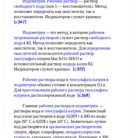
Иодометрия
.
Рабочий раствор
— раствор
свободного иода
(ион 1 — восстановитель). Метод
позволяет определить как окислители, так и
восстановители. Индикатором служит крахмал.
[c.347]
Иодометрия
—это метод, в котором
рабочим
титрованным раствором
служит раствор
свободного
иода
в К1. Метод позволяет определить как
окислители, так и восстановители. Для
определения
окислителей
используется
рабочий раствор
тиосульфата
натрия ЫагЗгОз-бНгО и
вспомогательный раствор
иодида калия
К1.
Индикатором служит крахмал.
[c.372]
Рабочие растворы
иода и
тиосульфата натрия
в
иодометрии
обычно готовят в концентрации 0,1 н.
Для
приготовления рабочего раствора тиосульфата
натрия
в дистиллированной воде
[c.168]
Главные
рабочие растворы
в
иодометрии
—
растворы иода и
тиосульфата натрия
. Элементный
иод плохо растворим в воде (0,029 г в 100 мл воды
при 20" С и 0,078 г при 50° С). Значительно лучше
иод растворяется в
органических растворителях
спирте, эфире, хлороформе,
четыреххлористом
углероде
, глицерине, сероуглероде. Например, в 100