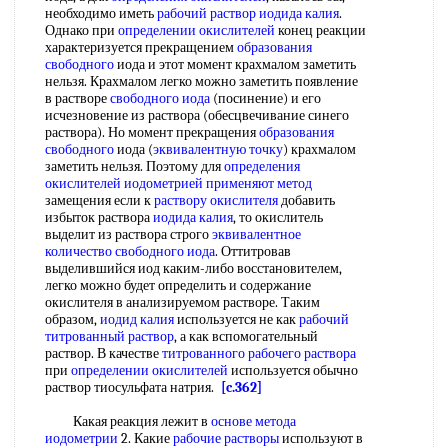
необходимо иметь
рабочий раствор
иодида калия
.
Однако при
определении окислителей
конец реакции
характеризуется прекращением
образования
свободного
иода и этот момент крахмалом заметить
нельзя. Крахмалом легко можно заметить появление
в растворе
свободного иода
(посинение) и его
исчезновение из раствора (обесцвечивание синего
раствора). Но момент прекращения
образования
свободного
иода (
эквивалентную точку
) крахмалом
заметить нельзя. Поэтому для
определения
окислителей
иодометрией
применяют метод
замещения если к
раствору окислителя
добавить
избыток раствора
иодида калия
, то окислитель
выделит из раствора строго
эквивалентное
количество
свободного иода
. Оттитровав
выделившийся иод каким-либо восстановителем,
легко можно будет определить и содержание
окислителя в анализируемом растворе. Таким
образом,
иодид калия
используется не как
рабочий
титрованный раствор
, а как вспомогательный
раствор. В качестве
титрованного рабочего раствора
при
определении окислителей
используется обычно
раствор тиосульфата натрия.
[c.362]
Какая реакция лежит в
основе метода
иодометрии
2. Какие
рабочие растворы
используют в