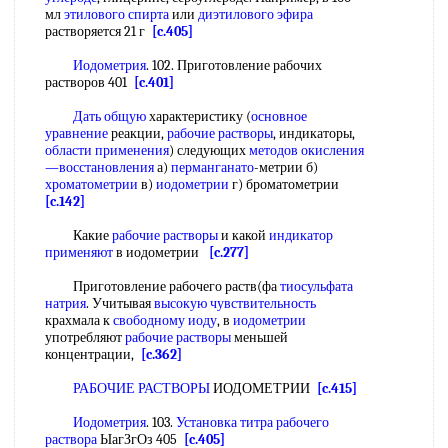
мл
этилового спирта
или
диэтилового эфира
растворяется 21 г
[c.405]
Иодометрия
. 102. Приготовление рабочих
растворов 401
[c.401]
Дать общую
характеристику (
основное
уравнение
реакции,
рабочие растворы
, индикаторы,
области применения
) следующих
методов окисления
—восстановления
а)
перманганато
-метрии б)
хроматометрии
в)
иодометрии
г) броматометрии
[c.142]
Какие
рабочие растворы
и какой
индикатор
применяют
в иодометрии
[c.277]
Приготовление рабочего раств(фа
тиосульфата
натрия
. Учитывая
высокую чувствительность
крахмала к
свободному иоду
, в
иодометрии
употребляют
рабочие растворы
меньшей
концентрации,
[c.362]
РАБОЧИЕ РАСТВОРЫ
ИОДОМЕТРИИ
[c.415]
Иодометрия
. 103.
Установка титра рабочего
раствора
ЫагЗгОз 405
[c.405]