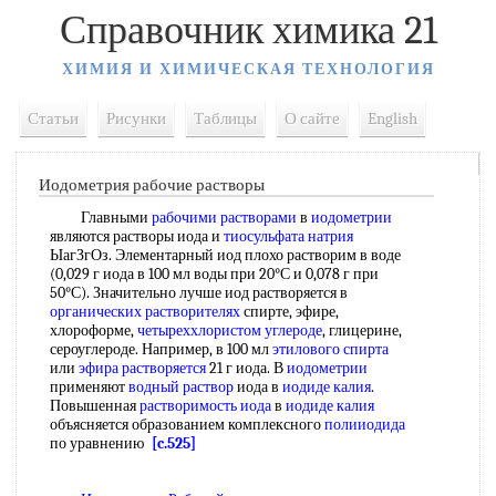
Справочник химика 21
ХИМИЯ И ХИМИЧЕСКАЯ ТЕХНОЛОГИЯ
Статьи
Рисунки
Таблицы
О сайте
English
Иодометрия рабочие растворы
Главными
рабочими растворами
в
иодометрии
являются растворы иода и
тиосульфата натрия
ЫагЗгОз. Элементарный иод плохо растворим в воде
(0,029 г иода в 100 мл воды при 20°С и 0,078 г при
50°С). Значительно лучше иод растворяется в
органических растворителях
спирте, эфире,
хлороформе,
четыреххлористом углероде
, глицерине,
сероуглероде. Например, в 100 мл
этилового спирта
или
эфира растворяется
21 г иода. В
иодометрии
применяют
водный раствор
иода в
иодиде калия
.
Повышенная
растворимость иода
в
иодиде калия
объясняется образованием комплексного
полииодида
по уравнению
[c.525]