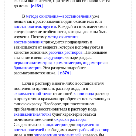
слабым окислителем, при этом он восстанавливается
до иона
[c.154]
В
методе окисления—восстановления
уже
нельзя так просто заменять один окислитель или
восстановитель другим
. Каждый из них имеет свои
специфические особенности, которые должны быть
изучены. Поэтому
метод окисления—
восстановления
приходится подразделять в
зависимости от веществ, которые используются в
качестве основных
рабочих растворов
. Наибольшее
значение имеют
следующие
четыре раздела
перманганатометрия
,
хроматометрия
,
иодометрия
и
броматометрия
. Эти разделы подробнее
рассматриваются ниже.
[c.374]
Если к раствору какого-либо восстановителя
постепенно приливать раствор иода, то в
эквивалентной точке
от лишней
капли иода
раствор
в присутствии крахмала приобретает неисчезающую
синюю окраску. Наоборот, при постепенном
прибавлении восстановителя к раствору иода
эквивалентная точка
будет характеризоваться
исчезновением синей
окраски раствора
.
Следовательно, в
иодометрии
для
определения
восстановителей
необходимо иметь
рабочий раствор
иода, а для
определения окислителей
, казалось бы,