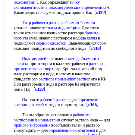
иодометрии
3. Как определяют
точку
эквивалентности
в
иодометрических определениях
4.
Какое вещество служит индикатором 5. Как
[c.139]
Титр рабочего раствора
бромид-бромата
устанавливают
методом иодометрии
. Для этого
точно отмеренное количество раствора
бромид-
бромата
смешивают с раствором
иодида калия
и
подкисляют
серной кислотой
. Выделяющийся бром
окисляет иодид-ион до свободного иода
[c.318]
Иодометрией
называется
метод объемного
анализа
, при котором в качестве рабочего
раствора
применяется раствор
иода. Кристаллический иод
мало растворим в воде, поэтому в качестве
стандартного
раствора применяют раствор
его в К1-
При растворении иода в растворе К1 образуются
ионы [1з]
[c.123]
Назовите
рабочий раствор
для
определения
восстановителей
методом иодометрии.
[c.166]
Таким образом, основными
рабочими
растворами
в
иодометрии
служат раствор иода — для
прямого титрования
восстановителей и раствор
тиосульфата — для
определения окислителей
и для