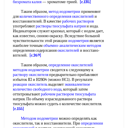
бихромата калия
— хроматоме-трией.
[c.135]
Таким образом,
метод иодометрии
применяют
для
количественного определения окислителей
и
восстановителей. В качестве
рабочих растворов
употребляют
растворы тиосульфата натрия
и иода.
Индикатором служит крахмал, который с иодом дает,
как известно, синюю окраску. Вследствие большой
чувствительности этой реакции
иодометрия
является
наиболее точным
объемно-аналитическим методом
определения содерлсания
окислителей
и восстано-
вптелей.
[c.269]
Таким образом,
определение окислителей
методом иодометрии
сводится к следующему к
раствору окислителя
предварительно прибавляют
избыток KI и H2SO4 (можно НС1). В результате
реакции окислитель
выделяет
эквивалентное
количество
свободного иода
, который затем
оттитровьгвают
рабочим раствором тиосульфата
натрия. По объему израсходованного раствора
тиосульфата можно судить о количестве окислителя.
[c.155]
Методом иодометрии
можно определять как
окислители, так и восстановители. При
определении