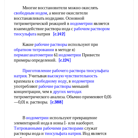
Многие восстановители можно окислять
свободным иодом
, а многие окислители
восстанавливать иодидами. Основной
титриметрической реакцией в
иодометрии
является
взаимодействие раствора иода с
рабочим раствором
тиосульфата
натрия
[c.142]
Какие
рабочие растворы
используют при
обратном титровании
в методе я)
перманганатометрии
61
иодометрии
Привести
примеры определений.
[c.124]
Приготовление рабочего раствора тиосульфата
натрия
. Учитывая
высокую чувствительность
крахмала к
свободному иоду
, в
иодометрии
употребляют
рабочие растворы
меньшей
концентрации, чем в
других методах
титрометрического анализа. Обычно применяют 0,05
—0,01 н. растворы.
[c.388]
В
иодометрии
используют превращение
элементарной иода в ионы I- или наоборот.
Титрованными рабочими растворами
служат
растворы иода и
тиосульфата натрия
. Иод является