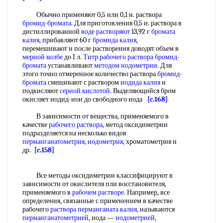
Обычно применяют 0,5 или 0,1 н. раствора
бромид-бромата
. Для приготовления 0,5 и. раствора в
дистиллированной
воде растворяют
13,92 г
бромата
калия
, прибавляют 60 г
бромида калия
,
перемешивают и после растворения доводят объем в
мерной колбе
до I л.
Титр рабочего раствора
бромид-
бромата
устанавливают
методом иодометрии
. Для
этого точно отмеренное количество раствора
бромид-
бромата
смешивают с раствором
иодида калия
и
подкисляют
серной кислотой
. Выделяющийся бром
окисляет иодид-ион до свободного иода
[c.168]
В зависимости от вещества, применяемого в
качестве
рабочего раствора
, метод оксидиметрии
подразделяется на несколько видов
перманганатометрия
,
иодометрия
, хроматометрия и
др.
[c.158]
Все методы оксидиметрии классифицируют в
зависимости от окислителя пли восстановителя,
применяемого в
рабочем растворе
. Например, все
определения, связанные с применением в качестве
рабочего
раствора перманганата калия
, называются
перманганатометрией
, иода —
иодометрией
,