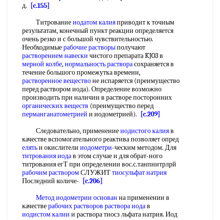
д.
[c.155]
Титрование
иодатом калия
приводит к точным
результатам, конечный пункт реакции определяется
очень резко и с большой чувствительностью.
Необходимые
рабочие растворы
получают
растворением навески
чистого препарата KJO3 в
мерной колбе
,
нормальность раствора
сохраняется в
течение большого промежутка времени,
растворенное вещество
не испаряется (преимущество
перед раствором иода). Определение возможно
производить при наличии в растворе посторонних
органических веществ
(преимущество перед
перманганатометрией
и иодометрией).
[c.209]
Следовательно, применение
иодистого калия
в
качестве вспомогательного реактива позволяет опред
елять
и окислители
иодометри
-ческим методом. Для
титрования иода
в этом случае и для обрат-ного
титрования егТ при определении вос.с.танпнитрлрй
рабочим раствором
СЛУЖИТ
тиосульфат натрия
Последний количе-
[c.206]
Метод иодометрии
основан
на применении в
качестве
рабочих растворов раствора иода
в
иодистом калии
и раствора тиосз льфата натрия. Иод