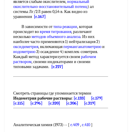
является слабым окислителем,
нормальный
окислительно-восстановительный потенц
) ал
системы Лг/2Л равен 0,54 в. Как видно из
уравнения
[c.167]
В зависимости от
типа реакции
, которая
происходит во
время титрования
, различают
несколько
методов объемного анализа
. Из них
наиболее часто применяются 1) нейтрализация 2)
оксидиметрия
, включающая
перманганатометрию
и
иодометрию
3) осаждение 4) комплек-сометрия.
Каждый метод характеризуется своим
рабочим
раствором
, своими индикаторами и своими
типовыми задачами.
[c.227]
Смотреть страницы где упоминается термин
Иодометрия рабочие растворы
:
[c.133]
[c.179]
[c.115]
[c.296]
[c.320]
[c.206]
[c.219]
Аналитическая химия (1973) -- [
c.409
,
c.410
]