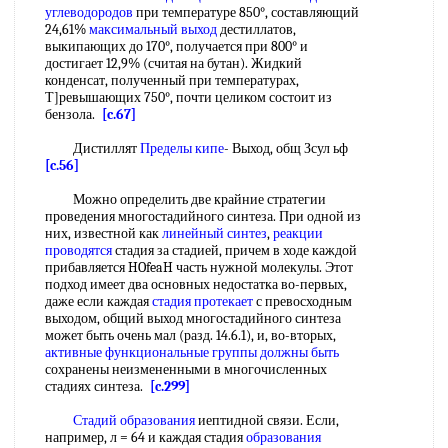
углеводородов
при температуре 850°, составляющий
24,61%
максимальный выход
дестиллатов,
выкипающих до 170°, получается при 800° и
достигает 12,9% (считая на бутан). Жидкий
конденсат, полученный при температурах,
Т]ревышающих 750°, почти целиком состоит из
бензола.
[c.67]
Дистиллят
Пределы кипе
- Выход, общ Зсул ьф
[c.56]
Можно определить две крайние стратегии
проведения многостадийного синтеза. При одной из
них, известной как
линейный синтез
,
реакции
проводятся
стадия за стадией, причем в ходе каждой
прибавляется HOfeaH часть нужной молекулы. Этот
подход имеет два основных недостатка во-первых,
даже если каждая
стадия протекает
с превосходным
выходом, общий выход многостадийного синтеза
может быть очень мал (разд. 14.6.1), и, во-вторых,
активные функциональные группы
должны быть
сохранены неизмененными в многочисленных
стадиях синтеза.
[c.299]
Стадий образования
иептидной связи. Если,
например, л = 64 и каждая стадия
образования