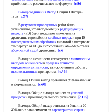
приближенно рассчитывают по формуле
[c.86]
Выход соединения Выход
Общий 1 Литера-
тура
[c.293]
В
результате проведенных
работ было
установлено, что выходы общих
редуцирующих
веществ
(РВ) были несколько ниже, чем из
древесины европейских
хвойных пород
, и при 10
последовательных обработках
кислотой в интервале
температур от 135 до 188° составили 44—54% отвеса
абсолютной сухой
древесины.
[c.6]
Выход по активности согласуется с
химическим
выходом
общей серы
в
пределах точности
определения активности
, за исключением работы с
высоко активным
препаратом.
[c.45]
Выход. Общий выход превышает 96% на аммиак
и формальдегид.
[c.60]
Выходы. Общие выходы зависят от
условий
процесса
и производительности установки.
[c.115]
Выходы. Общий выход этилена из бензина 20—
30% вес. в зави симости от
характеристик сырья
и