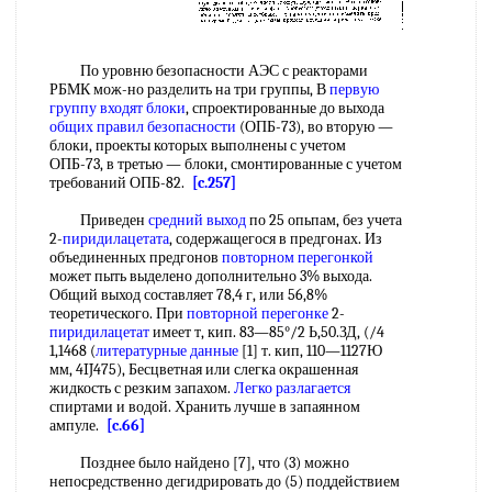
По уровню безопасности АЭС с реакторами
РБМК мож-но разделить на три группы, В
первую
группу
входят блоки
, спроектированные до выхода
общих правил безопасности
(ОПБ-73), во вторую —
блоки, проекты которых выполнены с учетом
ОПБ-73, в третью — блоки, смонтированные с учетом
требований ОПБ-82.
[c.257]
Приведен
средний выход
по 25 опьпам, без учета
2-
пиридилацетата
, содержащегося в предгонах. Из
объединенных предгонов
повторном перегонкой
может пыть выделено дополнительно 3% выхода.
Общий выход составляет 78,4 г, или 56,8%
теоретического. При
повторной перегонке
2-
пиридилацетат
имеет т, кип. 83—85°/2 Ь,50.ЗД, (/4
1,1468 (
литературные данные
[1] т. кип, 110—1127Ю
мм, 4IJ475), Бесцветная или слегка окрашенная
жидкость с резким запахом.
Легко разлагается
спиртами и водой. Хранить лучше в запаянном
ампуле.
[c.66]
Позднее было найдено [7], что (3) можно
непосредственно дегидрировать до (5) поддействием