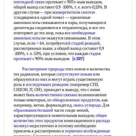
пептидной связи
протекает с 907о-ным выходом,
общий выход составит 0,9 -100%, т. е. всего 0,13%. В
другом случае— при
конвергентном синтезе
(сходящемся в одной точке) — единичные
аминокислоты связываются в пары, получающиеся
дипептиды соединяются в тетрапептиды, и все это
повторяют до тех шор, пока все
необходимые
аминокислоты
не окажутся связанными. В этом
случае, если = 64, потребуется 6
стадий реакций
,
рассмотренных выше, а общий выход составит 0,9
-100%, т. е. 53%, при условии, что каждая
стадия
протекает
с 90%-ным выходом.
[c.327]
Рассмотрение природы
этих ионов и количества
тех радикалов, которые
сопутствуют ионам
или
образуются из них и могут играть существенную
роль в
последующих реакциях
(например СП3,
СН2ОН, П, ОН), приводит к выводу, что с ними
может быть
количественно связано
возникновение
только некоторых, из
обнаруженных продуктов
, как
например, метан, формальдегид,
окись углерода
. Для
образования большей
части соеди-непий,
характеризующихся значительным выходом,
общее
количество
этих продуктов
ионизационного
распада
молекул
недостаточно и поэтому необходимо
привлечь к рассмотрению и
первично возбужденные