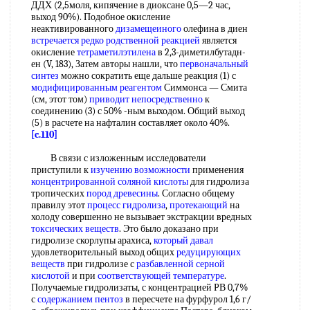
ДДХ (2,5моля, кипячение в диоксане 0,5—2 час,
выход 90%). Подобное окисление
неактивированного
дизамещеиного
олефина в диен
встречается редко
родственной реакцией
является
окисление
тетраметилэтилена
в 2,3-диметилбутадн-
ен (V, 183), Затем авторы нашли, что
первоначальный
синтез
можно сократить еще дальше реакция (1) с
модифицированным реагентом
Симмонса — Смита
(см, этот том)
приводит непосредственно
к
соединению (3) с 50% -ным выходом. Общий выход
(5) в расчете на нафталин составляет около 40%.
[c.110]
В связи с изложенным исследователи
приступили к
изучению возможности
применения
концентрированной соляной кислоты
для гидролиза
тропических
пород древесины
. Согласно общему
правилу этот
процесс гидролиза
,
протекающий
на
холоду совершенно не вызывает экстракции вредных
токсических веществ
. Это было доказано при
гидролизе скорлупы арахиса,
который давал
удовлетворительный выход общих
редуцирующих
веществ
при гидролизе с
разбавленной серной
кислотой
и при
соответствующей температуре
.
Получаемые гидролизаты, с концентрацией РВ 0,7%
с
содержанием пентоз
в пересчете на фурфурол 1,6 г/