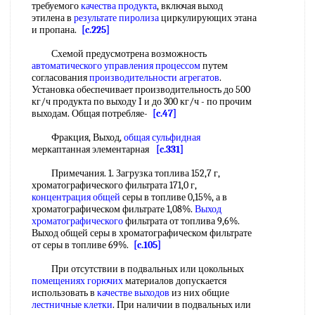
требуемого
качества продукта
, включая выход
этилена в
результате пиролиза
циркулирующих этана
и пропана.
[c.225]
Схемой предусмотрена возможность
автоматического управления процессом
путем
согласования
производительности агрегатов
.
Установка обеспечивает производительность до 500
кг/ч продукта по выходу I и до 300 кг/ч - по прочим
выходам. Общая потребляе-
[c.47]
Фракция, Выход,
общая сульфидная
меркаптанная элементарная
[c.331]
Примечания. 1. Загрузка топлива 152,7 г,
хроматографического фильтрата 171,0 г,
концентрация общей
серы в топливе 0,15%, а в
хроматографическом фильтрате 1,08%.
Выход
хроматографического
фильтрата от топлива 9,6%.
Выход общей серы в хроматографическом фильтрате
от серы в топливе 69%.
[c.105]
При отсутствии в подвальных или цокольных
помещениях горючих
материалов допускается
использовать в
качестве выходов
из них общие
лестничные клетки
. При наличии в подвальных или