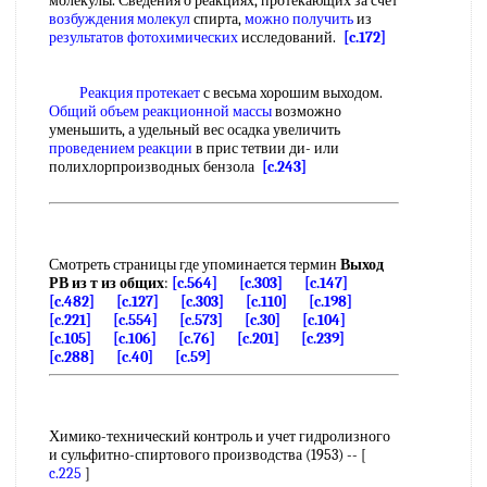
молекулы. Сведения о реакциях, протекающих за счет
возбуждения молекул
спирта,
можно получить
из
результатов фотохимических
исследований.
[c.172]
Реакция протекает
с весьма хорошим выходом.
Общий объем
реакционной массы
возможно
уменьшить, а удельный вес осадка увеличить
проведением реакции
в прис тетвии ди- или
полихлорпроизводных бензола
[c.243]
Смотреть страницы где упоминается термин
Выход
РВ из т из общих
:
[c.564]
[c.303]
[c.147]
[c.482]
[c.127]
[c.303]
[c.110]
[c.198]
[c.221]
[c.554]
[c.573]
[c.30]
[c.104]
[c.105]
[c.106]
[c.76]
[c.201]
[c.239]
[c.288]
[c.40]
[c.59]
Химико-технический контроль и учет гидролизного
и сульфитно-спиртового производства (1953) -- [
c.225
]