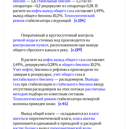
бензин
— 5,6
стабильный бензин
— 5,1 газ из
сепаратора—0,2 рециркулят из сепаратора 0,28. В
расчете на
нефть выход
общего газа
составляет 1,49%,
выход общего бензина 10,2%.
Технологический
режим
стабилизатора следующий
[c.124]
Оперативный и круглосуточный контроль
речной воды
и сточных вод производится на
контрольном пункте
, расположенном при выходе
общего сбросного канала в реку.
[c.129]
В расчете на
нефть выход
общего газа
составляет
1,49%., рециркулята 0,28% и
общего бензина
10,2%.
Учет нефти
, бензина и рефлюкса производили по
замерам в резервуарах,
учет общего
газа и
нестабильного бензина
— расходомером.
Выходы
газа
при стабилизации и
стабильного бензина
ввиду
отсутствия расходомеров на этих потоках
рассчитаны
методом
подбора по известным составам.
Технологический режим
стабилизатора четвертой
колонны приведен ниже.
[c.45]
Выход общей влаги — складывается из
влаги
шихты
и пирогенетической влаги,
влага шихты
принимается одинаковой в приходной и расходной
частях баланса
выход
пирогенетической воды