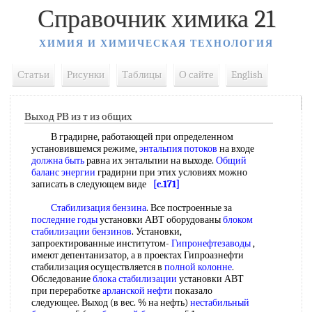
Справочник химика 21
ХИМИЯ И ХИМИЧЕСКАЯ ТЕХНОЛОГИЯ
Статьи
Рисунки
Таблицы
О сайте
English
Выход РВ из т из общих
В градирне, работающей при определенном
установившемся режиме,
энтальпия потоков
на входе
должна быть
равна их энтальпии на выходе.
Общий
баланс энергии
градирни при этих условиях можно
записать в следующем виде
[c.171]
Стабилизация бензина
. Все построенные за
последние годы
установки АВТ оборудованы
блоком
стабилизации бензинов
. Установки,
запроектированные институтом-
Гипронефтезаводы
,
имеют депентанизатор, а в проектах Гипроазнефти
стабилизация осуществляется в
полной колонне
.
Обследование
блока стабилизации
установки АВТ
при переработке
арланской нефти
показало
следующее. Выход (в вес. % на нефть)
нестабильный