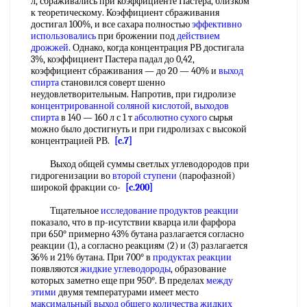
л, сбраживались при коэффициенте Пастера, близком
к теоретическому. Коэффициент сбраживания
достигал 100%, и все сахара полностью
эффективно
использовались
при брожении под
действием
дрожжей
. Однако, когда концентрация РВ достигала
3%, коэффициент Пастера падал до 0,42,
коэффициент сбраживания — до 20 — 40% и
выход
спирта
становился соверт шенно
неудовлетворительным. Напротив, при гидролизе
концентрированной соляной кислотой
,
выходов
спирта
в 140 — 160 л с 1 т
абсолютно сухого
сырья
можно было достигнуть и при гидролизах с высокой
концентрацией РВ.
[c.7]
Выход общей суммы светлых углеводородов при
гидрогенизации во
второй ступени
(парофазной)
широкой фракции со-
[c.200]
Тщательное
исследование продуктов реакции
показало, что в пр-исутствии кварца или фарфора
при 650° примерно 43% бутана разлагается согласно
реакции (1), а согласно реакциям (2) и (3) разлагается
36% и 21% бутана. При 700° в
продуктах реакции
появляются
жидкие углеводороды
, образование
которых заметно еще при 950°. В пределах
между
этими
двумя температурами имеет место
максимальный выход
общего количества
жидких