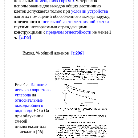
цокольных
помещениях горючих
материалов
использование для выходов общих лестничных
клеток допускается только при
условии устройства
для этих помещений обособленного выхода наружу,
отделенного от
остальной части
лестничной клетки
глухими несгораемыми ограждающими
конструкциями с
пределом огнестойкости
не менее 1
ч.
[c.193]
Выход, % общий алкенов
[c.206]
Рис. 4.5.
Влияние
четыреххлористого
углерода
на
относительные
выходы
общего
водорода
, НО и Оа
при облучении
смесей
циклогексан-йха
— декалин [46].