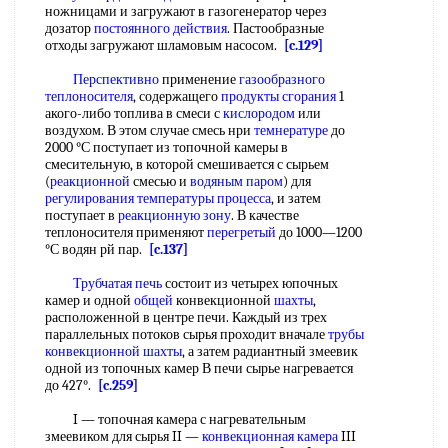
ножницами и загружают в газогенератор через
дозатор
постоянного действия
. Пастообразные
отходы загружают шламовым насосом.
[c.129]
Перспективно
применение
газообразного
теплоносителя
, содержащего
продукты сгорания
1
акого-либо топлива в смеси с
кислородом
или
воздухом. В этом случае смесь нри
темнературе
до
2000 °С поступает из топочной камеры в
смесительную, в которой смешивается с сырьем
(
реакционной
смесью и
водяным паром
) для
регулирования температуры
процесса
, и затем
поступает в
реакционную зону
. В качестве
теплоносителя применяют
перегретый
до 1000—1200
°С водян рй пар.
[c.137]
Трубчатая печь
состоит из четырех юпочных
камер и одной
общей
конвекционной
шахты
,
расположенной в центре печи. Каждый из трех
параллельных потоков сырья проходит вначале
трубы
конвекционной
шахты
, а затем радиантный змеевик
одной из топочных камер В печи сырье нагревается
до 427°.
[c.259]
I — топочная камера с нагревательным
змеевиком для сырья II —
конвекционная камера
III