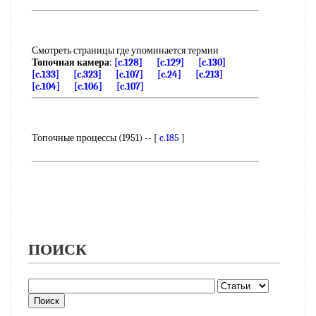
Смотреть страницы где упоминается термин
Топочная камера
:
[c.128]
[c.129]
[c.130]
[c.133]
[c.323]
[c.107]
[c.24]
[c.213]
[c.104]
[c.106]
[c.107]
Топочные процессы (1951) -- [
c.185
]
ПОИСК