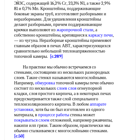
ЭЯЗС, содержащей 16,2% Сг, 23,3% N1, а также 2,9%
81 и 0,7% Мп. Кронштейны, поддерживающие
боковые экраны труб, изготовляют разборными и
неразборными. Для удешевления кронштейны
делают разборными, причем поддерживающие
крючки выполняют из
жаропрочной стали
, а
собственно кронштейны, крепящиеся к
каркасу печи
,
— из чугуна. Неразборные кронштейны применяют
главным образом в печах АВТ, характеризующихся
сравнительно небольшой теплонапряженностью
топочной камеры.
[c.289]
На практике мы обычно встречаемся со
стенками, состоящими из нескольких разнородных
слоев. Такие стенкп называются многослойными.
Например,
обмуровка
топочной камеры печи обычно
состоит пз нескольких
слоев слоя
огнеупорной
кладки, слоя простого кирпича, а в некоторых печах
предусматривается также слой специального
теплоизоляционного кирпича. В любом
аппарате
установки
, хотя бы он был изготовлен из одного
материала, в
процессе работы
стенка может
покрываться слоем
отложений, например ржавчипы,
накипи илп грязи. Таким образом, практически мы
обычно сталкиваемся с многослойными стенками.
[c.50]