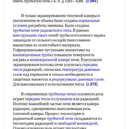
иметь трубчатую печь с к. п. д. 0,83—0,88.
[c.284]
И только экранированием топочной камеры и
увеличением ее объема были созданы
нормальные
условия
для работы змеевика. Были созданы
трубчатые печи радиантного
типа
. В ранних
конструкциях таких
печей трубы потолочного экрана
защищали от сильного воздействия пламени
манжетами из огнестойкого материала.
Гофрированными чугунными манжетами на
конвекционных трубах
повышали поверхность
нагрева в
конвекционной камере
печи. В результате
экранирования потолка печи усилилась
передача
тепла
радиацией, снизилась
температура дымовых
газов
над перевалом и отпала необходимость в
защитных манжетах и
рециркуляции дымовых газов
.
Для максимального использования тепла
[c.273]
В современных
трубчатых печах
основную роль
играет
передача тепла излучением
или радиацией.
Поэтому важнейшей частью печи является камера
радиации, одновременно выполняющая роль
топочной камеры. Процесс теплоотдачи в
радиантной камере
трубчатой печи
складывается пз
теплоотдачи радиацией и
свободной конвекцией
,
Однако основную роль играет теплоотдача