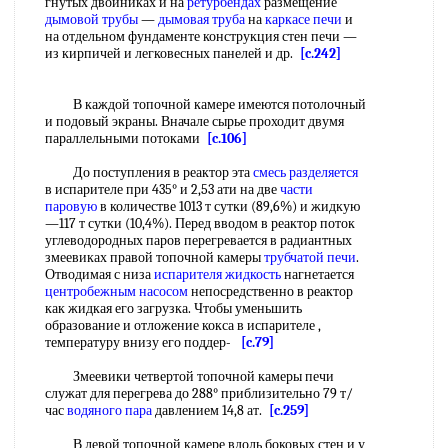
гнутых двойниках и на
ретурбендах
размещение
дымовой трубы
—
дымовая труба
на
каркасе печи
и
на отдельном фундаменте конструкция стен печи —
из кирпичей и легковесных панелей и др.
[c.242]
В каждой топочной камере имеются потолочный
и подовый экраны. Вначале сырье проходит двумя
параллельными потоками
[c.106]
До поступления в реактор эта
смесь разделяется
в испарителе при 435° и 2,53 ати на две
части
паровую
в количестве 1013 т сутки (89,6%) и жидкую
—117 т сутки (10,4%). Перед вводом в реактор поток
углеводородных паров перегревается в радиантных
змеевиках правой топочной камеры
трубчатой печи
.
Отводимая с низа
испарителя жидкость
нагнетается
центробежным насосом
непосредственно в реактор
как жидкая его загрузка. Чтобы уменьшить
образование и отложение кокса в испарителе ,
температуру внизу его поддер-
[c.79]
Змеевики четвертой топочной камеры печи
служат для перегрева до 288° приблизительно 79 т/
час
водяного пара
давлением 14,8 ат.
[c.259]
В левой топочной камере вдоль боковых стен и у