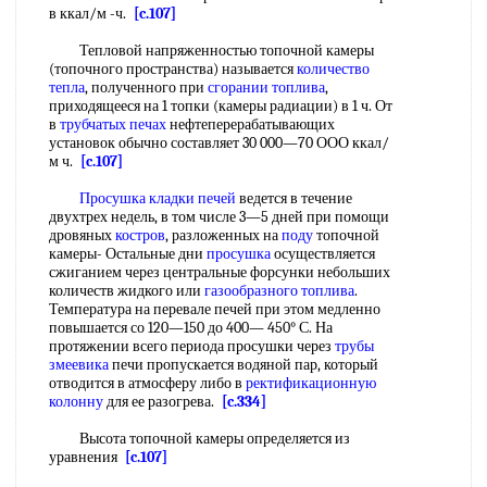
в ккал/м -ч.
[c.107]
Тепловой напряженностью топочной камеры
(топочного пространства) называется
количество
тепла
, полученного при
сгорании топлива
,
приходящееся на 1 топки (камеры радиации) в 1 ч. От
в
трубчатых печах
нефтеперерабатывающих
установок обычно составляет 30 000—70 ООО ккал/
м ч.
[c.107]
Просушка
кладки печей
ведется в течение
двухтрех недель, в том числе 3—5 дней при помощи
дровяных
костров
, разложенных на
поду
топочной
камеры- Остальные дни
просушка
осуществляется
сжиганием через центральные форсунки небольших
количеств жидкого или
газообразного топлива
.
Температура на перевале печей при этом медленно
повышается со 120—150 до 400— 450° С. На
протяжении всего периода просушки через
трубы
змеевика
печи пропускается водяной пар, который
отводится в атмосферу либо в
ректификационную
колонну
для ее разогрева.
[c.334]
Высота топочной камеры определяется из
уравнения
[c.107]