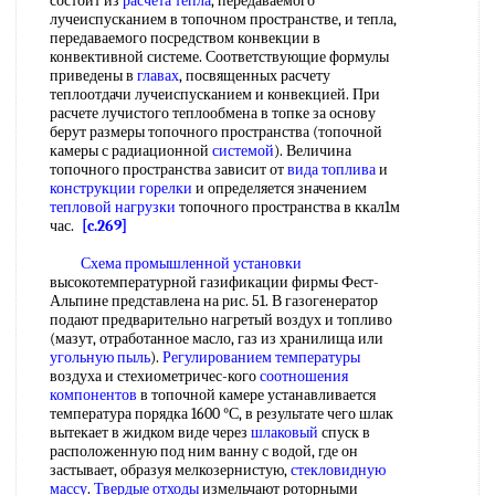
состоит из
расчета тепла
, передаваемого
лучеиспусканием в топочном пространстве, и тепла,
передаваемого посредством конвекции в
конвективной системе. Соответствующие формулы
приведены в
главах
, посвященных расчету
теплоотдачи лучеиспусканием и конвекцией. При
расчете лучистого теплообмена в топке за основу
берут размеры топочного пространства (топочной
камеры с радиационной
системой
). Величина
топочного пространства зависит от
вида топлива
и
конструкции горелки
и определяется значением
тепловой нагрузки
топочного пространства в ккал1м
час.
[c.269]
Схема промышленной установки
высокотемпературной газификации фирмы Фест-
Альпине представлена на рис. 51. В газогенератор
подают предварительно нагретый воздух и топливо
(мазут, отработанное масло, газ из хранилища или
угольную пыль
).
Регулированием температуры
воздуха и стехиометричес-кого
соотношения
компонентов
в топочной камере устанавливается
температура порядка 1600 °С, в результате чего шлак
вытекает в жидком виде через
шлаковый
спуск в
расположенную под ним ванну с водой, где он
застывает, образуя мелкозернистую,
стекловидную
массу
.
Твердые отходы
измельчают роторными