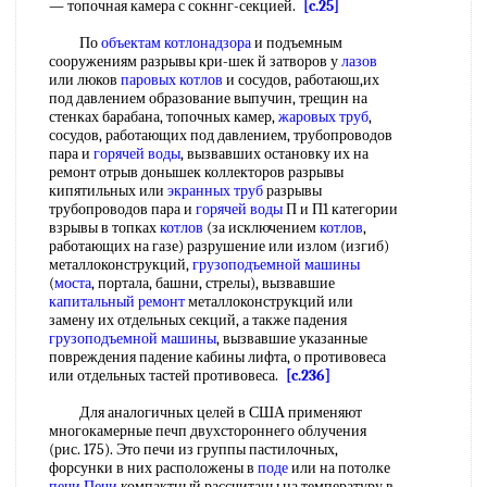
— топочная камера с сокннг-секцией.
[c.25]
По
объектам котлонадзора
и подъемным
сооружениям разрывы кри-шек й затворов у
лазов
или люков
паровых котлов
и сосудов, работаюш,их
под давлением образование выпучин, трещин на
стенках барабана, топочных камер,
жаровых труб
,
сосудов, работающих под давлением, трубопроводов
пара и
горячей воды
, вызвавших остановку их на
ремонт отрыв донышек коллекторов разрывы
кипятильных или
экранных труб
разрывы
трубопроводов пара и
горячей воды
П и П1 категории
взрывы в топках
котлов
(за исключением
котлов
,
работающих на газе) разрушение или излом (изгиб)
металлоконструкций,
грузоподъемной машины
(
моста
, портала, башни, стрелы), вызвавшие
капитальный ремонт
металлоконструкций или
замену их отдельных секций, а также падения
грузоподъемной машины
, вызвавшие указанные
повреждения падение кабины лифта, о противовеса
или отдельных тастей противовеса.
[c.236]
Для аналогичных целей в США применяют
многокамерные печп двухстороннего облучения
(рис. 175). Это печи из группы пастилочных,
форсунки в них расположены в
поде
или на потолке
печи Печи
компактный рассчитаны на температуру в