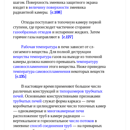
шагом. Поверхность змеевика защитного экрана
входит в
величину поверхности
змеевика
радиантной камеры.
[c.108]
Отходы поступают в топочную камеру первой
ступени, где происходит частичное сгорание
газообразных отходов
и испарение жидких. Затем
горячие газы направляют в
[c.127]
Рабочая температура
в печи зависит от сл-
сигаемого вещества. Для полной деструкции
вещества температура
газов на выходе из топочной
камеры должна намного превышать
температуру
самовоспламенения
этого вещества. Ниже приведена
температура самовоспламенения
некоторых веществ
[c.135]
В настоящее время применяют большое число
различных конструкций и
типоразмеров трубчатых
печей
. Основными конструктивными признаками
трубчатых печей
служат форма каркаса — печи
коробчатые и цилиндрические число топочных камер
— однокамерные и
многокамерные печи
расположение труб в камере радиации —
вертикальное и горизонтальное
число потоков
в
змеевике
способ соединения труб
— на приварных