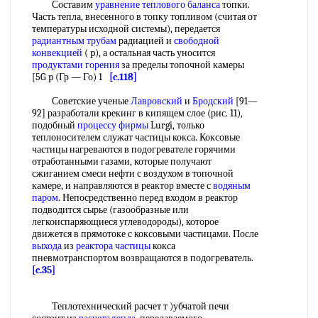
Составим
уравнение теплового баланса
топки.
Часть тепла, внесенного в топку топливом (считая от
температуры исходной системы), передается
радиантным трубам
радиацией и
свободной
конвекцией
( p), а остальная часть уносится
продуктами горения
за пределы топочной камеры
[5G p (Гр — Го) 1
[c.118]
Советские ученые
Лавровский
и
Бродский
[91—
92] разработали крекинг в кипящем слое (рис. 11),
подобный
процессу фирмы
Lurgi, только
теплоносителем служат частицы кокса. Коксовые
частицы нагреваются в подогревателе горячими
отработанными газами, которые получают
сжиганием смеси нефти с воздухом в топочной
камере, и направляются в реактор вместе с
водяным
паром
. Непосредственно перед входом в реактор
подводится сырье (газообразные или
легкоиспаряющиеся углеводороды), которое
движется в прямотоке с коксовыми частицами. После
выхода
из
реактора частицы
кокса
пневмотранспортом возвращаются в подогреватель.
[c.35]
Теплотехнический расчет т )убчатой печи