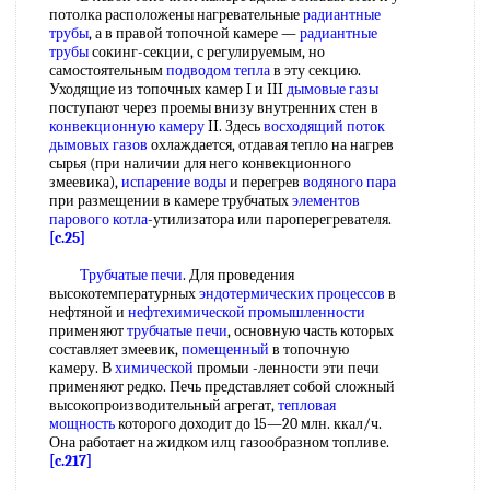
потолка расположены нагревательные
радиантные
трубы
, а в правой топочной камере —
радиантные
трубы
сокинг-секции, с регулируемым, но
самостоятельным
подводом тепла
в эту секцию.
Уходящие из топочных камер I и III
дымовые газы
поступают через проемы внизу внутренних стен в
конвекционную камеру
II. Здесь
восходящий поток
дымовых газов
охлаждается, отдавая тепло на нагрев
сырья (при наличии для него конвекционного
змеевика),
испарение воды
и перегрев
водяного пара
при размещении в камере трубчатых
элементов
парового котла
-утилизатора или пароперегревателя.
[c.25]
Трубчатые печи
. Для проведения
высокотемпературных
эндотермических процессов
в
нефтяной и
нефтехимической промышленности
применяют
трубчатые печи
, основную часть которых
составляет змеевик,
помещенный
в топочную
камеру. В
химической
промыи -ленности эти печи
применяют редко. Печь представляет собой сложный
высокопроизводительный агрегат,
тепловая
мощность
которого доходит до 15—20 млн. ккал/ч.
Она работает на жидком илц газообразном топливе.
[c.217]