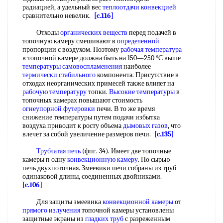
радиацией, а удельный вес
теплоотдачи конвекцией
сравнительно невелик.
[c.116]
Отходы
органических веществ
перед подачей в
топочную камеру смешивают в
определенной
пропорции с воздухом. Поэтому
рабочая температура
в топочной камере должна быть на 150—250 °С выше
температуры самовоспламенения
наиболее
термически стабильного
компонента. Присутствие в
отходах неорганических примесей также влияет на
рабочую температуру
топки.
Высокие температуры
в
топочных камерах повышают стоимость
огнеупорной футеровки
печи. В то же время
снижение температуры путем подачи избытка
воздуха приводит к росту объема
дымовых газов
, что
влечет за собой увеличение размеров печи.
[c.135]
Трубчатая печь
(фпг. 34). Имеет две топочные
камеры п одну
конвекционную камеру
. По сырью
печь двухпоточная. Змеевики печи собраны из труб
одинаковой длины, соединенных двойниками.
[c.106]
Для защиты змеевика
конвекционной камеры
от
прямого излучения
топочной камеры установлены
защитные экраны из
гладких труб
с разреженным