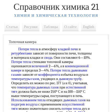
Справочник химика 21
ХИМИЯ И ХИМИЧЕСКАЯ ТЕХНОЛОГИЯ
Статьи
Рисунки
Таблицы
О сайте
English
Топочная камера
Потери тепла
в атмосферу
кладкой печи
и
ретурбентами
зависят от поверхности печи, толщины
и материала кладки и
свода
. Они составляют 6—10%.
Потери тепла
стенками топочной камеры
оцениваются
величиной
2—6%, а в
конвекционной
камере
в пределах 3—4%.
Потери тепла
дымовыми
газами
зависят от
коэффициента
избытка воздуха и
температуры газов
, уходящих в
дымовую трубу
.
Определить их можно по рис. 177 (а и б), учитывая,
что
температура дымовых газов
при
естественной
тяге
должна быть не ниже 250° С и на 100—150° С
выше температуры сырья, поступающего в печь.
Использованием тепла
отходящих
дымовых газов
на
подогрев воздуха
с применением
искусственной
тяги
можно значительно снизить
потери тепла
дух и