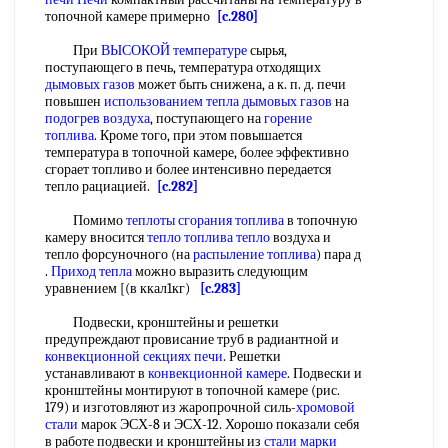
топочной камере примерно
[c.280]
При
ВЫСОКОЙ температуре
сырья,
поступающего в печь, температура отходящих
дымовых газов
может быть снижена, а к. п. д. печи
повышен
использованием тепла дымовых газов
на
подогрев воздуха
, поступающего на
горение
топлива
. Кроме того, при этом повышается
температура в топочной камере, более эффективно
сгорает топливо и более интенсивно передается
тепло рациацией.
[c.282]
Помимо
теплоты сгорания топлива
в топочную
камеру вносится
тепло топлива тепло
воздуха и
тепло форсуночного (на
распыление топлива
) пара д
.
Приход тепла
можно выразить следующим
уравнением [(в ккал1кг)
[c.283]
Подвески, кронштейны и решетки
предупреждают провисание труб в радиантной и
конвекционной секциях печи
. Решетки
устанавливают в
конвекционной камере
. Подвески и
кронштейны монтируют в топочной камере (рис.
179) и изготовляют из жаропрочной силь-
хромовой
стали
марок ЭСХ-8 и ЭСХ-12. Хорошо показали себя
в работе подвески и кронштейны из
стали марки