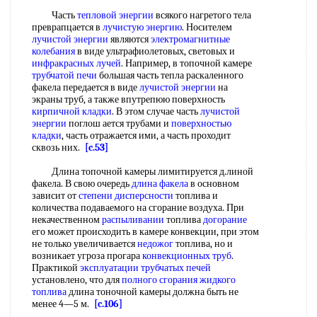
Часть
тепловой энергии
всякого нагретого тела
преврапцается в
лучистую энергию
. Носителем
лучистой энергии
являются
электромагнитные
колебания
в виде ультрафиолетовых, световых и
инфракрасных лучей
. Например, в топочной камере
трубчатой печи
большая часть тепла раскаленного
факела передается в виде
лучистой энергии
на
экраны труб, а также впутрепюю поверхность
кирпичной кладки
. В этом случае часть
лучистой
энергии
поглош ается трубами и
поверхностью
кладки
, часть отражается ими, а часть проходит
сквозь них.
[c.53]
Длина топочной камеры лимитируется д.линой
факела. В свою очередь
длина факела
в основном
зависит от
степени дисперсности
топлива и
количества подаваемого на сгорание воздуха. При
некачественном
распыливании
топлива
догорание
его может происходить в камере конвекции, при этом
не только увеличивается
недожог
топлива, но и
возникает угроза прогара
конвекционных труб
.
Практикой
эксплуатации трубчатых печей
установлено, что для
полного сгорания
жидкого
топлива
длина тоночной камеры должна быть не
менее 4—5 м.
[c.106]