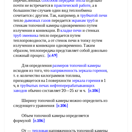
перечисленных
способов передачи тепла
отдельно
почти не встречается в
практической работе
, а в
большинстве случаев один вид теплообмена
сочетается с другим. Так, например, в
трубчатой печи
тепло
дымовых газов
передается
экранам труб
и
стенкам топочной камеры одновременно путем
излучения и конвекции. В
кладке печи
и стенках
труб змеевика
тепло передается путем
теплопроводности, а от стенок печи в топку путем
излучения и конвекции одновременно. Таким
образом, теплопередача представляет собой довольно
сложный процесс.
[c.49]
Для определения
размеров топочной камеры
исходим из того, что
напряженность зеркала горения
,
т. е. количество килограммов топлива,
приходящегося на 1 поверхности
зеркала горения
в 1
ч, в
трубчатых печах
нефтеперерабатывающих
заводов
обычно составляет 20—25 кг м ч.
[c.106]
Ширину топочной камеры можно определить из
следующего уравнения
[c.106]
Объем топочной камеры определяется
формулой
[c.106]
От —
тепловая
напряженность топочной камеры