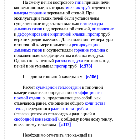
На смену печам кострового
типа
пришли печи
конвекционные, в которых
змеевик труб
отделен от
камеры сгорания
перевальной стеной. При
эксплуатации таких печей были установлены
существенные недостатки высокая
температура
дымовых газов
над перевальной стенкой,
оплавление
и
деформирование
кирпичной кладки
,
прогар
труб
верхних рядов змеевика. Для снижения температуры
в топочной камере применяли
рециркуляцию
дымовых газов
и осуществляли
горение топлива
с
повышенным коэффициентом избытка воздуха.
Однако повышенный
расход воздуха
снижал к. п. д.
печей и не уменьшал
прогар
труб.
[c.273]
I — длина топочной камеры в м.
[c.106]
Расчет
суммарной теплоотдачи
в топочной
камере сводится к определению
коэффициента
прямой отдачи
р., представляющего собой, как
отмечалось ранее, отношение общего
количества
тепла
, переданного
радиантным трубам
(слагающегося из теплоотдачи радиацией и
свободной конвекцией
), к об1цему полезному тенлу,
внесенному топливом
[c.117]
Необходимо отметить, что каждый из