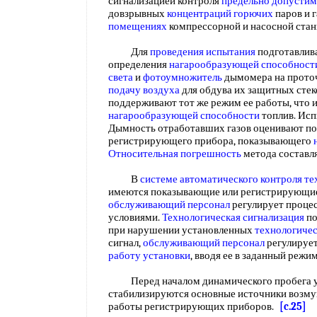
сигнализацией контроля
предельно допустим
довзрывных
концентраций горючих
паров и г
помещениях
компрессорной и насосной ста
Для
проведения испытания
подготавлива
определения
нагарообразующей способност
света
и
фотоумножитель
дымомера на проточ
подачу воздуха
для обдува их защитных стек
поддерживают тот же режим ее работы, что 
нагарообразующей способности
топлив. Исп
Дымность отработавших газов оценивают п
регистрирующего прибора, показывающего
Относительная погрешность
метода составл
В
системе автоматического контроля
те
имеются показывающие или регистрирующие
обслуживающий персонал
регулирует процес
условиями.
Технологическая сигнализация
по
при нарушении установленных
технологиче
сигнал,
обслуживающий персонал
регулируе
работу установки
, вводя ее в заданный режи
Перед началом динамического пробега у
стабилизируются основные источники возму
работы регистрирующих приборов.
[c.25]