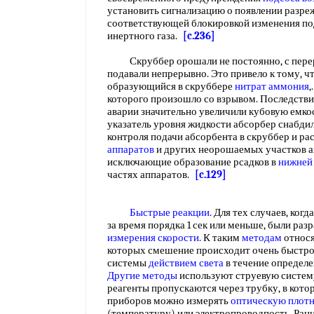
установить сигнализацию о появлении разре
соответствующей блокировкой изменения по
инертного газа.
[c.236]
Скруббер орошали не постоянно, с перер
подавали непрерывно. Это привело к тому, ч
образующийся в скруббере
нитрат аммония
,
которого произошло со взрывом. Последствия
аварии значительно увеличили кубовую емко
указатель уровня жидкости абсорбер снабд
контроля подачи абсорбента в скруббер и р
аппаратов
и других неорошаемых участков а
исключающие образование рсадков в
нижней
частях аппаратов.
[c.129]
Быстрые реакции
. Для тех случаев, ког
за время порядка 1 сек или меньше, были ра
измерения скорости
. К таким
методам
относ
которых смешение происходит очень быстро
системы
действием света
в течение определ
Другие методы
используют струевую систем
реагенты пропускаются через трубку, в ко
приборов можно измерять
оптическую плот
(температуру) или электропроводпость. Ран