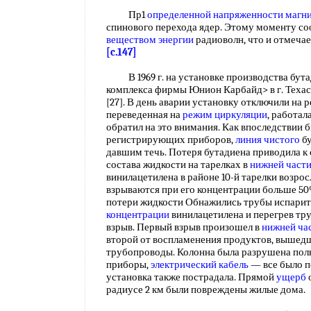
Пр1
определенной
напряженности магни
спинового перехода ядер. Этому моменту со
веществом энергии
радиоволн, что и отмеч
[c.147]
В 1969 г. на установке производства бут
комплекса фирмы Юнион Карбайд> в г. Техас
[27]. В день аварии установку отключили на 
переведенная на
режим циркуляции
, работал
обратил на это внимания. Как впоследствии 
регистрирующих приборов,
линия чистого
бу
давшим течь. Потеря бутадиена приводила 
состава жидкости на тарелках в
нижней
част
винилацетилена в районе 10-й тарелки возро
взрываются при его концентрации больше 5
потери жидкости Обнажились трубы испарит
концентрации
винилацетилена и перегрев тр
взрыв. Первый взрыв произошел в
нижней
ча
второй от воспламенения продуктов, вышед
трубопроводы. Колонна была разрушена пол
приборы,
электрический кабель
— все было п
установка также пострадала. Прямой
ущерб
о
радиусе 2 км были повреждены жилые дома.