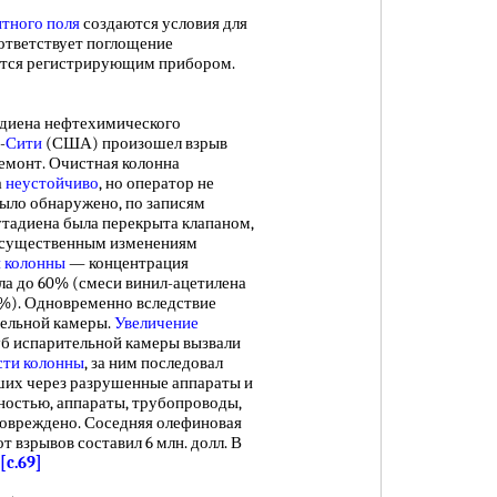
тного поля
создаются условия для
ответствует поглощение
ается регистрирующим прибором.
адиена нефтехимического
-
Сити
(США) произошел взрыв
ремонт. Очистная колонна
а
неустойчиво
, но оператор не
было обнаружено, по записям
тадиена была перекрыта клапаном,
к существенным изменениям
и колонны
— концентрация
сла до 60% (смеси винил-ацетилена
0%). Одновременно вследствие
ельной камеры.
Увеличение
уб испарительной камеры вызвали
сти колонны
, за ним последовал
ших через разрушенные аппараты и
ностью, аппараты, трубопроводы,
овреждено. Соседняя олефиновая
т взрывов составил 6 млн. долл. В
[c.69]