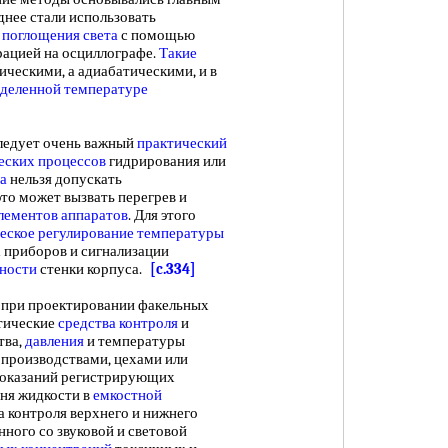
днее стали использовать
 поглощения света
с помощью
рацией на осциллографе.
Такие
мическими, а адиабатическими, и в
деленной температуре
ледует очень важный
практический
еских процессов
гидрирования или
а
нельзя допускать
 это может вызвать перегрев и
лементов аппаратов
. Для этого
еское регулирование температуры
 приборов и сигнализации
ности
стенки корпуса.
[c.334]
при проектировании факельных
тические
средства контроля
и
тва,
давления
и температуры
 производствами, цехами или
 показаний регистрирующих
ня жидкости в
емкостной
а контроля верхнего и нижнего
нного со звуковой и световой