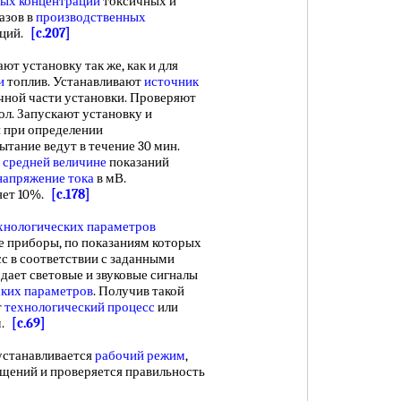
ых концентраций
токсичных и
азов в
производственных
нций.
[c.207]
ют установку так же, как и для
и
топлив. Устанавливают
источник
ной части установки. Проверяют
ол. Запускают установку и
и при определении
ытание ведут в течение 30 мин.
о
средней величине
показаний
напряжение тока
в мВ.
яет 10%.
[c.178]
хнологических параметров
 приборы, по показаниям которых
с в соответствии с заданными
дает световые и звуковые сигналы
ских параметров
. Получив такой
т
технологический процесс
или
м.
[c.69]
станавливается
рабочий режим
,
щений и проверяется правильность