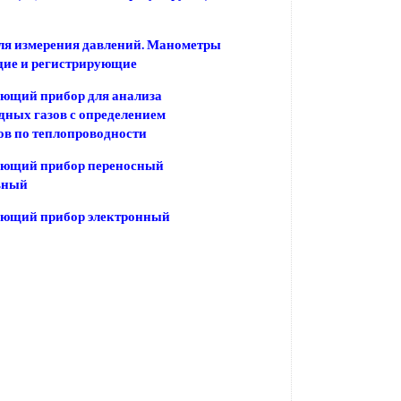
ля измерения давлений. Манометры
ие и регистрирующие
ющий прибор для анализа
дных газов с определением
в по теплопроводности
ующий прибор переносный
ьный
ующий прибор электронный