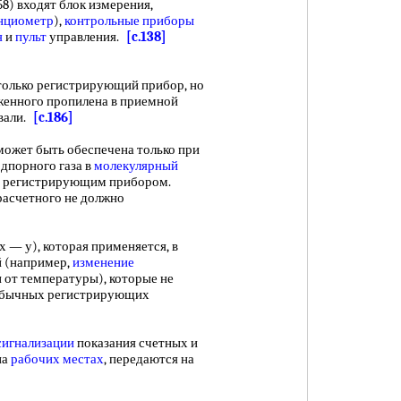
) входят блок измерения,
нциометр
),
контрольные приборы
я
и
пульт
управления.
[c.138]
олько регистрирующий прибор, но
женного пропилена в приемной
ивали.
[c.186]
ожет быть обеспечена только при
дпорного газа в
молекулярный
я регистрирующим прибором.
расчетного не должно
 у), которая применяется, в
й (например,
изменение
 от температуры), которые не
 обычных регистрирующих
сигнализации
показания счетных и
на
рабочих местах
, передаются на