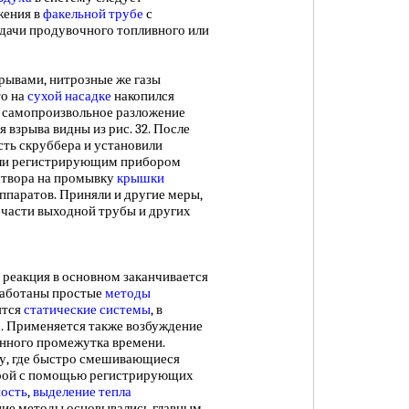
жения в
факельной трубе
с
дачи продувочного топливного или
ывами, нитрозные же газы
то на
сухой насадке
накопился
. самопроизвольное разложение
 взрыва видны из рис. 32. После
сть скруббера и установили
или регистрирующим прибором
аствора на промывку
крышки
ппаратов. Приняли и другие меры,
части выходной трубы и других
да реакция в основном заканчивается
зработаны простые
методы
ятся
статические системы
, в
. Применяется также возбуждение
енного промежутка времени.
у, где быстро смешивающиеся
торой с помощью регистрирующих
ность
,
выделение тепла
ние методы основывались главным