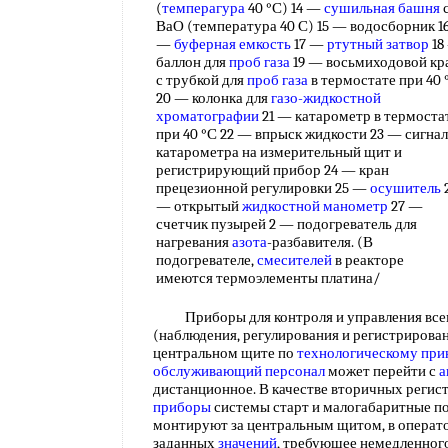
(
темперагура
40 °С) 14 —
сушильная башня
ВаО (температура 40 С) 15 — водосборник 1
—
буферная емкость
17 —
ртутный затвор
18
баллон для
проб газа
19 — восьмиходовой кр
с трубкой для
проб газа
в термостате при 40 
20 — колонка для
газо-жидкостной
хроматографии
21 — катарометр в термоста
при 40 °С 22 — впрыск жидкости 23 — сигнал
катарометра на измерительный щит и
регистрирующий прибор 24 — кран
прецезионной регулировки 25 —
осушитель
— открытый
жидкостной манометр
27 —
счетчик пузырей 2 — подогреватель для
нагревания
азота
-разбавителя. (В
подогревателе,
смесителей
в реакторе
имеются термоэлементы платина/
Приборы для контроля и управления вс
(наблюдения, регулирования и регистрирова
центральном щите по
технологическому при
обслуживающий персонал
может перейти с
а
дистанционное. В качестве вторичных рег
приборы
системы старт и малогабаритные п
монтируют за центральным щитом, в операт
заданных
значений
, требующее немедленног