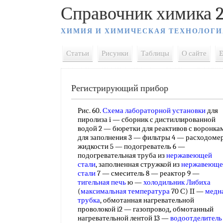
Справочник химика 2
ХИМИЯ И ХИМИЧЕСКАЯ ТЕХНОЛОГИ
Статьи
Рисунки
Таблицы
О сайте
E
Регистрирующий прибор
Рис. 60.
Схема лабораторной установки
для
пиролиза i — сборник с дистиллированной
водой 2 — бюретки для реактивов с воронка
для заполнения 3 — фильтры 4 — расходоме
жидкости 5 — подогреватель 6 —
подогревательная труба из
нержавеющей
стали
, заполненная стружкой из
нержавеюще
стали
7 — смеситель 8 — реактор 9 —
тигельная печь
ю —
холодильник Либиха
(
максимальная температура
70 С) II —
медн
трубка
, обмотанная нагревательной
проволокой i2 — газопровод, обмотанный
нагревательной лентой 13 —
водоотделитель