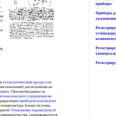
с
приборы
6
 —
Приборы д
ан
указывающ
°С
Регистриру
те
углеводоро
компоненто
Регистрир
2в
универсал
Регистрир
ем
технологическим процессом
ния показаний) расположены на
нципу
. При необходимости
втоматического управления
на
истрирующих
приборов используют
отенциометры. Блоки системы
орной.
Отклонение параметров
от
о вмешательства, сигнализируется