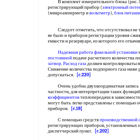
В комплект измерительного блока (рис. 58
регистрирующий прибор (
электронный поте
(микроамперметр и
вольтметр
),
блок питани
Следует отметить, что отсутствовал не т
яе было и приборов регистрации уровня сжи
емкости и резервуаре, из которого его откач
Надежная работа
факельной установки
м
постоянной
подаче расчетного количества по
затвор
.
Расход газа
должен контролироватьс
Снижение количества подпорного газа ниже 
допускаться.
[c.220]
Очень удобна двухкоординатная запись х —
частности, для интерпретации таких функци
коэффициентов
теплопередачи в зависимости
могут быть легко представлены с помощью
приборов.
[c.18]
С помощью средств
производственной 
регистрирующих приборов, установленных 
диспетчерский пункт.
[c.202]