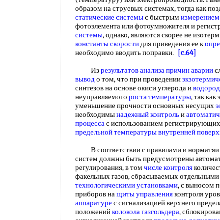
образом на струевых системах, тогда как поз
статические системы
с быстрым
измерением
фотоэлемента или фотоумножителя и регист
системы
, однако, являются скорее не изотер
константы скорости
для приведения ее к
опре
необходимо вводить поправки.
[c.64]
Из
результатов анализа
причин аварии
с
вывод
о том, что при проведении
экзотермич
синтезов на основе окиси углерода и
водород
неуправляемого
роста температуры
, так как
уменьшение прочности основных несущих
э
необходимы
надежный контроль
и
автоматич
процесса
с использованием регистрирующих
предельной температуры
внутренней поверх
В соответствии с правилами и норматяи 
систем должны быть предусмотрены автома
регулирования, в том
числе контроля
количес
факельных газов, сбрасываемых отдельными
технологическими установками
, с выносом
приборов на
щиты управления
контроля уров
аппаратуре
с сигнализацией верхнего предел
положений
колокола газгольдера
, сблокирова