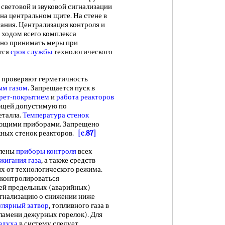
световой и звуковой сигнализации
на центральном щите. На стене в
ания. Централизация контроля и
а ходом всего комплекса
енно принимать меры при
тся
срок службы
технологического
 проверяют герметичность
ым газом
. Запрещается пуск в
рет-покрытием
и
работа реакторов
ющей допустимую по
еталла.
Температура стенок
ующими приборами. Запрещено
жных стенок реакторов.
[c.87]
лены
приборы контроля
всех
жигания газа
, а также средств
ях от технологического режима.
контролироваться
ей предельных (аварийных)
игнализацию о снижении ниже
улярный затвор
, топливного газа в
пламени дежурных горелок). Для
здуха
в систему следует