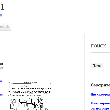
1
Я
nglish
ПОИСК
ми
ры
й
Смотрите
ая
Двухкоорд
Некоторые
регистрир