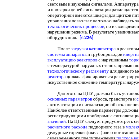
световым и звуковым сигналами. Аппаратура 
и проверки цепей сигнализации размещается 
операторной имеются шкафы для щитков пит
управления позволяет не только наблюдать з
технологических процессов
, но и своеврем
нарушении режима. В результате увеличивае
оборудования.
[c.226]
После
загрузки катализатора
в реакторы
системы аппаратов
и трубопроводов
инертн
эксплуатацию реакторов
с нарушенным
торк
с температурой наружных стенок, превыша
технологическому регламенту
для данного м
реактора
должна фиксироваться регистрир
искусственное снижение температуры нару
Для этого на ЦПУ должны быть установ
основных параметров
сброса, транспорта и
с
автоматизации и сигнализации об отклонени
Нанболее ответственные параметры должны 
регистрирующими приборами с сигнализаци
значений
. На ЦПУ следует предусмотреть с
расчетного расхода
подпорного газа в
молек
дежурные горелки факела (или о погасании 
своевременного предупреждения
подсоса во