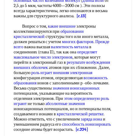
основных частот
колебаний молекул
(
длины волн
от
2,5 до 5 мкм, частоты 4000—2000 см ). Эти полосы
всегда характеристичны, легко опознаются и весьма
важны для структурного анализа.
[c.13]
Вопрос о том,
какие внешние
электроны
коллективизируются при
образовании
кристаллической
структуры того или иного металла,
должен решаться с учетом
многих факторов
.
Прежде
всего
важна высшая
валентность металла
в
соединениях (глава II), так как она
определяет
максимальное
число электронов
, которые могут
перейти в электронный газ в
результате возбуждения
внешних оболочек
атомов при их сближении. Далее,
большую
роль играет
внешняя электронная
конфигурация атомов, определяюгцая
возможность
образования
ионов с заполненными р -обо-лочками.
Весьма существенны
значения ионизационных
потенциалов, указывающие на вероятность
отделения электронов. При
этом определенную
роль
играют
не только
абсолютные значения
ионизационных потенциалов, но и потенциалы поля,
создаваемого ионами в
кристаллической решетке
.
Можно отметить, что с увеличением
заряда иона
и
уменьшением радиуса его
способность ионизировать
соседние атомы будет возрастать.
[c.224]