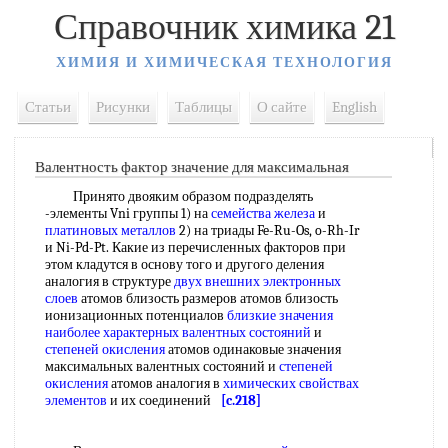
Справочник химика 21
ХИМИЯ И ХИМИЧЕСКАЯ ТЕХНОЛОГИЯ
Статьи
Рисунки
Таблицы
О сайте
English
Валентность фактор значение для максимальная
Принято двояким образом подразделять
-элементы Vni группы 1) на
семейства железа
и
платиновых металлов
2) на триады Fe-Ru-Os, o-Rh-Ir
и Ni-Pd-Pt. Какие из перечисленных факторов при
этом кладутся в основу того и другого деления
аналогия в структуре
двух
внешних электронных
слоев
атомов близость размеров атомов близость
ионизационных потенциалов
близкие значения
наиболее характерных
валентных состояний
и
степеней окисления
атомов одинаковые значения
максимальных валентных состояний и
степеней
окисления
атомов аналогия в
химических свойствах
элементов
и их соединений
[c.218]