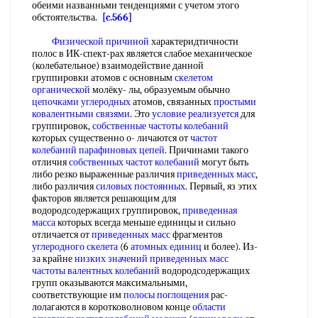
обеими названньми тенденциями с учетом этого
обстоятельства.
[c.566]
Физической причиной
характеридтичности
полос в ИК-спект-рах является слабое механическое
(колебательное) взаимодействие данной
группировки атомов с основным
скелетом
органической
молёку- лы, образуемым обычно
цепочками углеродных
атомов, связанных
простыми
ковалентными связями
. Это
условие реализуется
для
группировок,
собственные частоты колебаний
которых существенно о- личаются от
частот
колебаний
парафиновых цепей
. Причинами такого
отличия
собственных частот колебаний
могут быть
либо резко выраженные различия
приведенных масс
,
либо различия
силовых постоянных
. Первый, яз этих
факторов является решающим для
водородсодержащих группировок,
приведенная
масса
которых всегда меньше единицы и сильно
отличается от
приведенных масс
фрагментов
углеродного скелета
(6
атомных единиц
и более). Из-
за крайне
низких значений
приведенных масс
частоты валентных колебаний
водородсодержащих
групп оказываются максимальными,
соответствующие им
полосы поглощения
рас-
лолагаются в коротковолновом конце
области