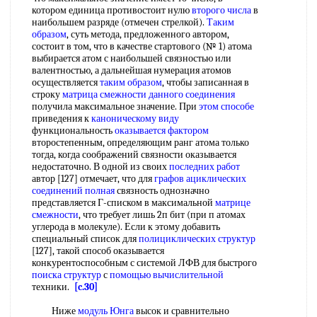
котором единица противостоит нулю
второго числа
в
наибольшем разряде (отмечен стрелкой).
Таким
образом
, суть метода, предложенного автором,
состоит в том, что в качестве стартового (№ 1) атома
выбирается атом с наибольшей связностью или
валентностью, а дальнейшая нумерация атомов
осуществляется
таким образом
, чтобы записанная в
строку
матрица смежности
данного соединения
получила максимальное значение. При
этом способе
приведения к
каноническому виду
функциональность
оказывается фактором
второстепенным, определяющим ранг атома только
тогда, когда соображений связности оказывается
недостаточно. В одной из своих
последних работ
автор [127] отмечает, что для
графов ациклических
соединений полная
связность однозначно
представляется Г-списком в максимальной
матрице
смежности
, что требует лишь 2п бит (при п атомах
углерода в молекуле). Если к этому добавить
специальный список для
полициклических структур
[127], такой способ оказывается
конкурентоспособным с системой ЛФВ для быстрого
поиска структур
с
помощью вычислительной
техники.
[c.30]
Ниже
модуль Юнга
высок и сравнительно