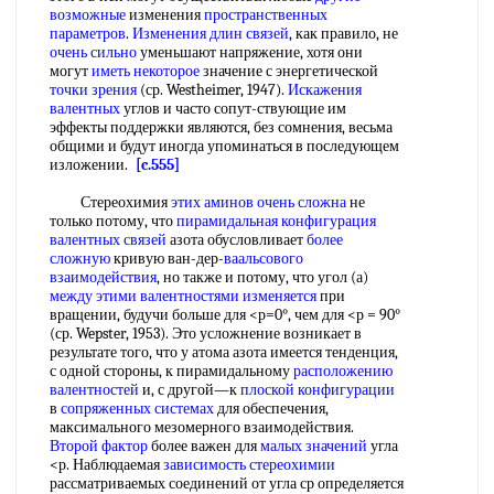
возможные
изменения
пространственных
параметров
.
Изменения длин связей
, как правило, не
очень сильно
уменьшают напряжение, хотя они
могут
иметь некоторое
значение с энергетической
точки зрения
(ср. Westheimer, 1947).
Искажения
валентных
углов и часто сопут-ствующие им
эффекты поддержки являются, без сомнения, весьма
общими и будут иногда упоминаться в последующем
изложении.
[c.555]
Стереохимия
этих аминов
очень сложна
не
только потому, что
пирамидальная конфигурация
валентных связей
азота обусловливает
более
сложную
кривую ван-дер-
ваальсового
взаимодействия
, но также и потому, что угол (а)
между этими
валентностями изменяется
при
вращении, будучи больше для <р=0°, чем для <р = 90°
(ср. Wepster, 1953). Это усложнение возникает в
результате того, что у атома азота имеется тенденция,
с одной стороны, к пирамидальному
расположению
валентностей
и, с другой—к
плоской конфигурации
в
сопряженных системах
для обеспечения,
максимального мезомерного взаимодействия.
Второй фактор
более важен для
малых значений
угла
<р. Наблюдаемая
зависимость стереохимии
рассматриваемых соединений от угла ср определяется