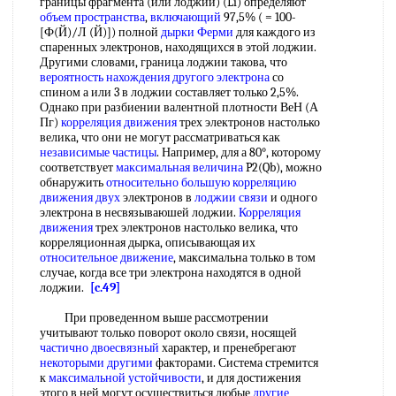
границы фрагмента (или лоджии) (Li) определяют
объем пространства
,
включающий
97,5% ( = 100-
[Ф(Й)/Л (Й)]) полной
дырки Ферми
для каждого из
спаренных электронов, находящихся в этой лоджии.
Другими словами, граница лоджии такова, что
вероятность нахождения
другого электрона
со
спином а или 3 в лоджии составляет только 2,5%.
Однако при разбиении валентной плотности ВеН (А
Пг)
корреляция движения
трех электронов настолько
велика, что они не могут рассматриваться как
независимые частицы
. Например, для а 80°, которому
соответствует
максимальная величина
P2(Qb), можно
обнаружить
относительно большую
корреляцию
движения
двух
электронов в
лоджии связи
и одного
электрона в несвязываюшей лоджии.
Корреляция
движения
трех электронов настолько велика, что
корреляционная дырка, описывающая их
относительное движение
, максимальна только в том
случае, когда все три электрона находятся в одной
лоджии.
[c.49]
При проведенном выше рассмотрении
учитывают только поворот около связи, носящей
частично двоесвязный
характер, и пренебрегают
некоторыми другими
факторами. Система стремится
к
максимальной устойчивости
, и для достижения
этого в ней могут осуществиться любые
другие