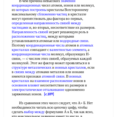
В чем причина невысоких
значений
координационных
чисел атомов, ионов или молекул,
из
которых построены
кристаллы Всестороннему
максимальному
сближению частиц
в кристалле
могут препятствовать два фактора во-первых,
определенная направленность
связей между
частицами
и, во-вторых, несоответствие их размеров.
Направленность связей
играет решающую роль в
расположении частиц
, между которыми
устанавливаются атомные или
водородные связи
.
Поэтому
координационные числа
атомов в
атомных
кристаллах
совпадают с
валентностью элемента
, а
координационные числа
молекул, образующих Н-
связи, — с числом этих связей, образуемых каждой
молекулой. Этот же фактор может проявляться и в
структуре металлических
и
ионных кристаллов
, если
в
связях между
атомами металлов или ионами
имеются признаки
атомной связи
. В
ионных
кристаллах
на
взаимное расположение
ионов в
основном влияют
несоответствие их размеров и
электростатическое отталкивание
одноименно
заряженных ионов.
[c.109]
Из сравнения этих чисел следует, что А> Б. Нет
необходимости читать всю цепочку цифр, чтобы
сделать
выбор между
формулами А к Б, так как ясно,
что максимальное значение имеет то число, в