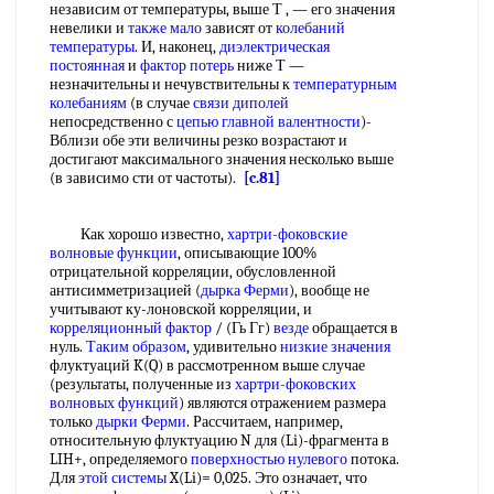
независим от температуры, выше Т , — его значения
невелики и
также мало
зависят от
колебаний
температуры
. И, наконец,
диэлектрическая
постоянная
и
фактор потерь
ниже Т —
незначительны и нечувствительны к
температурным
колебаниям
(в случае
связи диполей
непосредственно с
цепью главной валентности
)-
Вблизи обе эти величины резко возрастают и
достигают максимального значения несколько выше
(в зависимо сти от частоты).
[c.81]
Как хорошо известно,
хартри-фоковские
волновые функции
, описывающие 100%
отрицательной корреляции, обусловленной
антисимметризацией (
дырка Ферми
), вообще не
учитывают ку-лоновской корреляции, и
корреляционный фактор
/ (Гь Гг)
везде
обращается в
нуль.
Таким образом
, удивительно
низкие значения
флуктуаций K(Q) в рассмотренном выше случае
(результаты, полученные из
хартри-фоковских
волновых функций
) являются отражением размера
только
дырки Ферми
. Рассчитаем, например,
относительную флуктуацию N для (Li)-фрагмента в
LIH+, определяемого
поверхностью нулевого
потока.
Для
этой системы
X(Li)= 0,025. Это означает, что