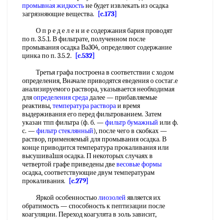
промывная жидкость
не будет извлекать из осадка
загрязняющие вещества.
[c.173]
О п р е д е л е н и е содержания бария проводят
по п. 3.5.1. В фильтрате, полученном после
промывания осадка Ва304, определяют содержание
цинка по п. 3.5.2.
[c.532]
Третья графа построена в соответствии с ходом
определения, Вначале приводятся еведения о состаг.е
анализируемого раствора, указывается необходимая
для
определения среда
далее — прибавляемые
реактивы,
температура раствора
и время
выдерживания его перед фильтрованием. Затем
указан тпп фильтра (ф. б. —
фильтр бумажный
или ф.
с. —
фильтр стеклянный
), после чего в скобках —
раствор, применяемый для промывания осадка. В
конце приводится температура прокаливания или
высушива1шя осадка. П некоторых случаях в
четвертой графе приведены две
весовые формы
осадка, соответствующие двум температурам
прокаливания.
[c.279]
Яркой особенностью
лиозолей
является их
обратимость — способность к пептизации после
коагуляции. Переход коагулята в золь зависит,