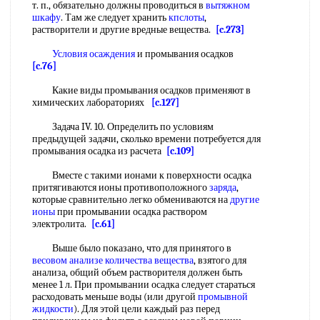
т. п., обязательно должны проводиться в
вытяжном
шкафу
. Там же следует хранить
кпслоты
,
растворители и другие вредные вещества.
[c.273]
Условия осаждения
и промывания осадков
[c.76]
Какие виды промывания осадков применяют в
химических лабораториях
[c.127]
Задача IV. 10. Определить по условиям
предыдущей задачи, сколько времени потребуется для
промывания осадка из расчета
[c.109]
Вместе с такими ионами к поверхности осадка
притягиваются ионы противоположного
заряда
,
которые сравнительно легко обмениваются на
другие
ионы
при промывании осадка раствором
электролита.
[c.61]
Выше было показано, что для принятого в
весовом анализе
количества вещества
, взятого для
анализа, общий объем растворителя должен быть
менее 1 л. При промывании осадка следует стараться
расходовать меньше воды (или другой
промывной
жидкости
). Для этой цели каждый раз перед