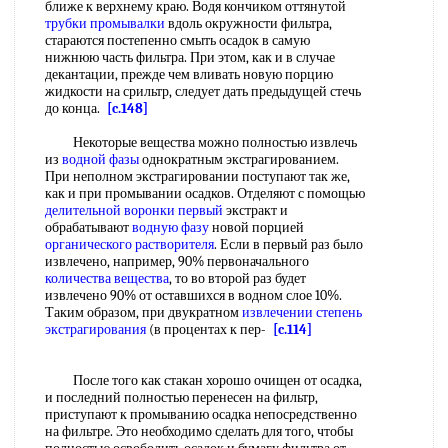
ближе к верхнему краю. Водя кончиком оттянутой
трубки промывалки
вдоль окружности фильтра,
стараются постепенно смыть осадок в самую
нижнюю часть фильтра. При этом, как и в случае
декантации, прежде чем вливать новую порцию
жидкости на срильтр, следует дать предыдущей стечь
до конца.
[c.148]
Некоторые вещества можно полностью извлечь
из
водной фазы
однократным экстрагированием.
При неполном экстрагировании поступают так же,
как и при промывании осадков. Отделяют с помощью
делительной воронки первый
экстракт и
обрабатывают
водную фазу
новой порцией
органического растворителя
. Если в первый раз было
извлечено, например, 90% первоначального
количества вещества
, то во второй раз будет
извлечено 90% от оставшихся в водном слое 10%.
Таким образом, при двукратном
извлечении степень
экстрагирования
(в процентах к пер-
[c.114]
После того как стакан хорошо очищен от осадка,
и последний полностью перенесен на фильтр,
приступают к промыванию осадка непосредственно
на фильтре. Это необходимо сделать для того, чтобы