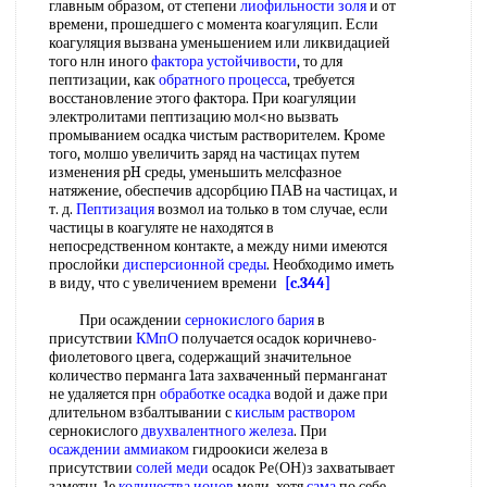
главным образом, от степени
лиофильности золя
и от
времени, прошедшего с момента коагуляцип. Если
коагуляция вызвана уменьшением или ликвидацией
того нлн иного
фактора устойчивости
, то для
пептизации, как
обратного процесса
, требуется
восстановление этого фактора. При коагуляции
электролитами пептизацию мол<но вызвать
промыванием осадка чистым растворителем. Кроме
того, молшо увеличить заряд на частицах путем
изменения pH среды, уменьшить мелсфазное
натяжение, обеспечив адсорбцию ПАВ на частицах, и
т. д.
Пептизация
возмол иа только в том случае, если
частицы в коагуляте не находятся в
непосредственном контакте, а между ними имеются
прослойки
дисперсионной среды
. Необходимо иметь
в виду, что с увеличением времени
[c.344]
При осаждении
сернокислого бария
в
присутствии
КМпО
получается осадок коричнево-
фиолетового цвега, содержащий значительное
количество перманга 1ата захваченный перманганат
не удаляется прн
обработке осадка
водой и даже при
длительном взбалтывании с
кислым раствором
сернокислого
двухвалентного железа
. При
осаждении аммиаком
гидроокиси железа в
присутствии
солей меди
осадок Ре(ОН)з захватывает
заметнь,1е
количества ионов
мели, хотя
сама
по себе