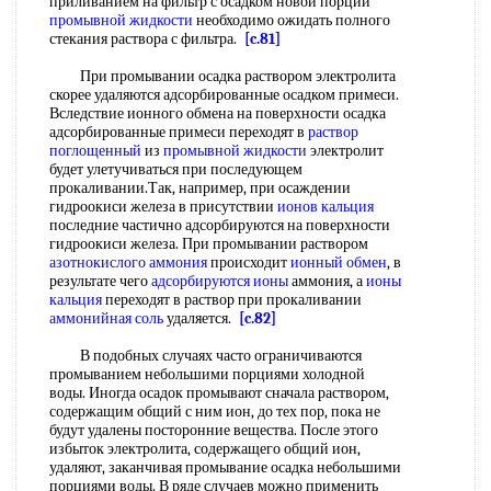
приливанием на фильтр с осадком новой порции
промывной жидкости
необходимо ожидать полного
стекания раствора с фильтра.
[c.81]
При промывании осадка раствором электролита
скорее удаляются адсорбированные осадком примеси.
Вследствие ионного обмена на поверхности осадка
адсорбированные примеси переходят в
раствор
поглощенный
из
промывной жидкости
электролит
будет улетучиваться при последующем
прокаливании.Так, например, при осаждении
гидроокиси железа в присутствии
ионов кальция
последние частично адсорбируются на поверхности
гидроокиси железа. При промывании раствором
азотнокислого аммония
происходит
ионный обмен
, в
результате чего
адсорбируются ионы
аммония, а
ионы
кальция
переходят в раствор при прокаливании
аммонийная соль
удаляется.
[c.82]
В подобных случаях часто ограничиваются
промыванием небольшими порциями холодной
воды. Иногда осадок промывают сначала раствором,
содержащим общий с ним ион, до тех пор, пока не
будут удалены посторонние вещества. После этого
избыток электролита, содержащего общий ион,
удаляют, заканчивая промывание осадка небольшими
порциями воды. В ряде случаев можно применить