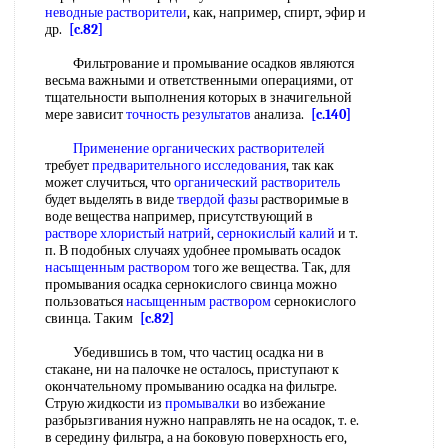
неводные растворители
, как, например, спирт, эфир и
др.
[c.82]
Фильтрование и промывание осадков являются
весьма важными и ответственными операциями, от
тщательности выполнения которых в значигельной
мере зависит
точность результатов
анализа.
[c.140]
Применение органических растворителей
требует
предварительного исследования
, так как
может случиться, что
органический растворитель
будет выделять в виде
твердой фазы
растворимые в
воде вещества например, присутствующий в
растворе хлористый натрий
,
сернокислый калий
и т.
п. В подобных случаях удобнее промывать осадок
насыщенным раствором
того же вещества. Так, для
промывания осадка сернокислого свинца можно
пользоваться
насыщенным раствором
сернокислого
свинца. Таким
[c.82]
Убедившись в том, что частиц осадка ни в
стакане, ни на палочке не осталось, приступают к
окончательному промыванию осадка на фильтре.
Струю жидкости из
промывалки
во избежание
разбрызгивания нужно направлять не на осадок, т. е.
в середину фильтра, а на боковую поверхность его,