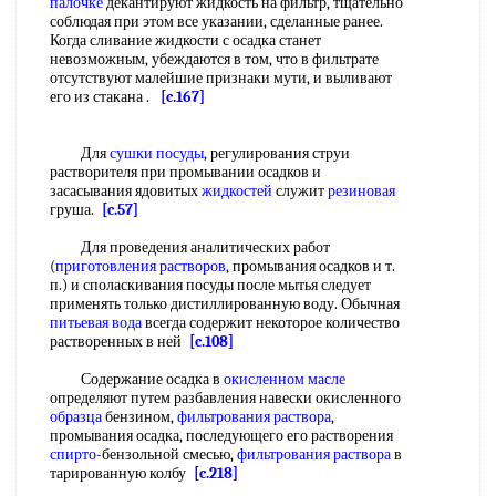
палочке
декантируют жидкость на фильтр, тщательно
соблюдая при этом все указании, сделанные ранее.
Когда сливание жидкости с осадка станет
невозможным, убеждаются в том, что в фильтрате
отсутствуют малейшие признаки мути, и выливают
его из стакана .
[c.167]
Для
сушки посуды
, регулирования струи
растворителя при промывании осадков и
засасывания ядовитых
жидкостей
служит
резиновая
груша.
[c.57]
Для проведения аналитических работ
(
приготовления растворов
, промывания осадков и т.
п.) и споласкивания посуды после мытья следует
применять только дистиллированную воду. Обычная
питьевая вода
всегда содержит некоторое количество
растворенных в ней
[c.108]
Содержание осадка в
окисленном масле
определяют путем разбавления навески окисленного
образца
бензином,
фильтрования раствора
,
промывания осадка, последующего его растворения
спирто
-бензольной смесью,
фильтрования раствора
в
тарированную колбу
[c.218]