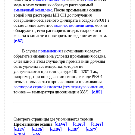
медь в этих условиях образует растворимый
аммиачный комплекс
. После промывания осадка
водой или раствором ЫН ОН до получения
совершенно бесцветного фильтрата в осадке Ре(ОН)з
остается еще заметное
количество меди медь
мо кно
обнаружить, если растворить осадок гидроокиси
железа в кислоте и повторить осаждение аммиаком.
[c.57]
В случае
применения
высушивания следует
обратить внимание на условия промывания осадка.
Очевидно, в этом случае при промывании должны
быть удалены все вещества, которые не
улетучиваются при температуре 110—120°. Так,
например, при определении свинца в виде РЬ304
нельзя пользоваться при окончании промывания
раствором серной кислоты
(
температура кипения
,
точнее — температура диссоциации 338°).
[c.85]
Смотреть страницы где упоминается термин
Промывание осадка
:
[c.144]
[c.145]
[c.147]
[c.124]
[c.126]
[c.104]
[c.107]
[c.579]
[c.215]
[c.65]