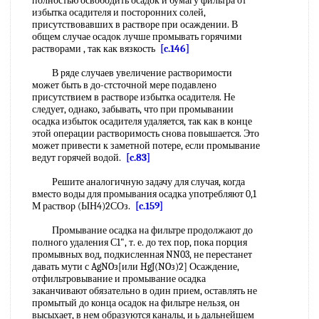
полностью освободить осадок и бумагу фильтра от
избытка осадителя и посторонних солей,
присутствовавших в растворе при осаждении. В
общем случае осадок лучше промывать горячими
растворами , так как вязкость
[c.146]
В ряде случаев увеличение растворимости
может быть в до-стсточной мере подавлено
присутствием в растворе избытка осадителя. Не
следует, однако, забывать, что при промывании
осадка избыток осадителя удаляется, так как в конце
этой операции растворимость снова повышается. Это
может привести к заметной потере, если промывание
ведут горячей водой.
[c.83]
Решите аналогичную задачу для случая, когда
вместо воды для промывания осадка употребляют 0,1
М раствор (ЫН4)2СОз.
[c.159]
Промывание осадка на фильтре продолжают до
полного удаления С1", т. е. до тех пор, пока порция
промывных вод, подкисленная NN03, не перестанет
давать мути с AgNOз[или HgJ(NOз)2] Осаждение,
отфильтровывание и промывание осадка
заканчивают обязательно в один прием, оставлять не
промытый до конца осадок на фильтре нельзя, он
высыхает, в нем образуются каналы, и ь дальнейшем