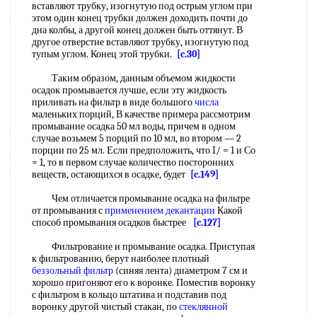
вставляют трубку, изогнутую под острым углом при
этом один конец трубки должен доходить почти до
дна колбы, а другой конец должен быть оттянут. В
другое отверстие вставляют трубку, изогнутую под
тупым углом. Конец этой трубки.
[c.30]
Таким образом, данным объемом жидкости
осадок промывается лучше, если эту жидкость
приливать на фильтр в виде большого
числа
маленьких порций, В качестве примера рассмотрим
промывание осадка 50 мл воды, причем в одном
случае возьмем 5 порций по 10 мл, во втором — 2
порции по 25 мл. Если предположить, что I/ = 1 и Со
= 1, то в первом случае количество посторонних
веществ, остающихся в осадке, будет
[c.149]
Чем отличается промывание осадка на фильтре
от промывания с
применением декантации
Какой
способ промывания осадков быстрее
[c.127]
Фильтрование и промывание осадка. Приступая
к фильтрованию, берут наиболее плотный
беззольный фильтр
(синяя лента) диаметром 7 см и
хорошо пригоняют его к воронке. Поместив воронку
с фильтром в кольцо штатива и подставив под
воронку другой чистый стакан, по
стеклянной