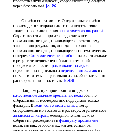
просветлевшую жидкость, собравшуюся над осадком,
через беззольный
[c.126]
Ошибки оперативные. Оперативные ошибки
происходят от неправильного или недостаточно
тщательного выполнения
аналитических операций
.
Сюда относится, например, недостаточное
промывание осадков, приводящее к постоянному
завышению результатов, иногда — излишнее
промывание осадков, приводящее к систематическим
потерям.
Систематические ошибки
появляются также
в результате недостаточной или чрезмерной
продолжительности
прокаливания осадков
,
недостаточно тщательного
перенесения осадков
из
стакана в тигель, неправильного способа выливания
растворов из пипеток и т. п.
[c.48]
Например, при промывании осадков в
качественном анализе
промывные воды
обычно
отбрасывают, а исследованию подвергают только
фильтрат. В
количественном анализе
, когда
определяемый ион остается в растворе, ограничиться
анализом фильтрата
, очевидно, нельзя. Нужно
собрать и присоединить к
фильтрату промывные
воды, так как, отбросив их, мы допустили бы
значительную потерю исследуемого вещества. Во