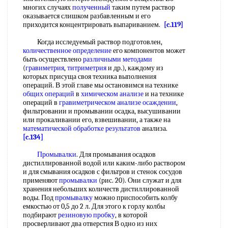
многих случаях
полученный
таким путем раствор
оказывается слишком разбавленным и его
приходится концентрировать выпариванием.
[c.119]
Когда исследуемый раствор подготовлен,
количественное определение
его компонентов может
быть осуществлено
различными методами
(
гравиметрия
,
титриметрия
и др.), каждому из
которых присуща своя техника выполнения
операций. В этой главе мы остановимся на технике
общих операций
в
химическом анализе
и на технике
операций в
гравиметрическом анализе осаждении
,
фильтровании и промывании осадка, высушивании
или прокаливании его, взвешивании, а также на
математической обработке результатов
анализа.
[c.134]
Промывалки
. Для промывания осадков
дистиллированной водой или каким-либо раствором
и для смывания осадков с фильтров и стенок сосудов
применяют
промывалки
(рис. 20). Они служат и для
хранения небольших количеств дистиллированной
воды. Под
промывалку
можно приспособить колбу
емкостью от 0,5 до 2 л. Для этого к горлу колбы
подбирают
резиновую пробку
, в которой
просверливают два отверстия В одно из них