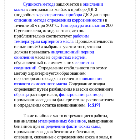
Сущность метода
заключается в
окислении
масла
в специальных колбах в приборе ДК-3
(подробная
характеристика прибора
ДК-3 дана при
описании метода
определения коррозионности
) в
течение 50 ч при 200° С.
Температура испытания
200
С установлена, исходя из того, что она
приблизительно соответствует
рабочим
температурам
картерного масла
. Продолжительность
испытания 50 ч выбрана с учетом того, что она
должна превышать
индукционный период
окисления
масел из
сернистых нефтей
,
обусловленный наличием в них
сернистых
соединений
. Определение стабильности по этому
методу характеризуется образованием
нерастворимого осадка и степенью
повышения
вязкости
окисленного масла
. Содержание осадка
определяют путем разбавления навески окисленного
образца
растворителем,
фильтрования раствора
,
промывания осадка на фильтре тем же растворителем
и определения остатка взвешиванием.
[c.219]
Такие наиболее часто встречающиеся работы,
как анализы
этилированных бензинов
, выпаривание
бензинов при
определении фактических смол
,
промывание осадков бензином и бензолом,
операции, связанные с определением кокса и золы, и