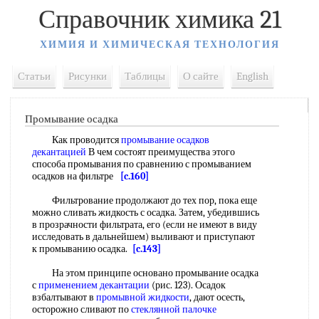
Справочник химика 21
ХИМИЯ И ХИМИЧЕСКАЯ ТЕХНОЛОГИЯ
Статьи
Рисунки
Таблицы
О сайте
English
Промывание осадка
Как проводится
промывание осадков
декантацией
В чем состоят преимущества этого
способа промывания по сравнению с промыванием
осадков на фильтре
[c.160]
Фильтрование продолжают до тех пор, пока еще
можно сливать жидкость с осадка. Затем, убедившись
в прозрачности фильтрата, его (если не имеют в виду
исследовать в дальнейшем) выливают и приступают
к промыванию осадка.
[c.143]
На этом принципе основано промывание осадка
с
применением декантации
(рис. 123). Осадок
взбалтывают в
промывной жидкости
, дают осесть,
осторожно сливают по
стеклянной палочке