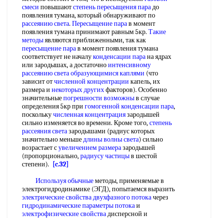
смеси
повышают
степень пересыщения пара
до
появления тумана, который обнаруживают по
рассеянию света
.
Пересыщение пара
в момент
появления тумана принимают равным 5кр.
Такие
методы
являются приближенными, так как
пересыщение пара
в момент появления тумана
соответствует не началу
конденсации пара
на ядрах
или зародышах, а достаточно
интенсивному
рассеянию света
образующимися каплями
(что
зависит от
численной концентрации
капель, их
размера и
некоторых других
факторов). Особенно
значительные
погрешности возможны
в случае
определения 5кр при
гомогенной конденсации пара
,
поскольку
численная концентрация
зародышей
сильно изменяется во времени. Кроме того,
степень
рассеяния света
зародышами (радиус которых
значительно меньше
длины волны света
) сильно
возрастает с
увеличением размера
зародышей
(пропорционально,
радиусу частицы
в шестой
степени).
[c.32]
Используя обычные
методы, применяемые в
электрогидродинамике (ЭГД), попытаемся выразить
электрические свойства
двухфазного потока
через
гидродинамические параметры потока
и
электрофизические свойства
дисперсной и