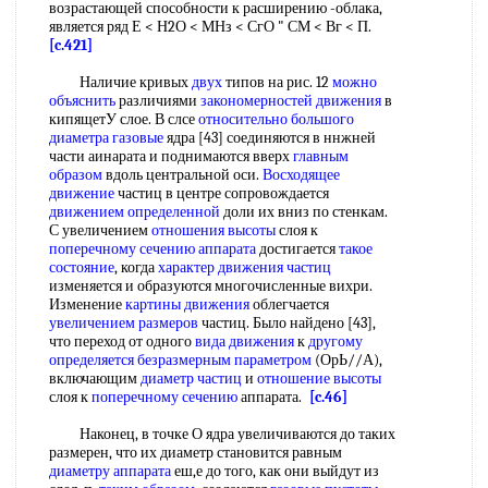
возрастающей способности к расширению -облака,
является ряд Е < Н2О < МНз < СгО " СМ < Вг < П.
[c.421]
Наличие кривых
двух
типов на рис. 12
можно
объяснить
различиями
закономерностей движения
в
кипящетУ слое. В слсе
относительно большого
диаметра газовые
ядра [43] соединяются в ннжней
части аинарата и поднимаются вверх
главным
образом
вдоль центральной оси.
Восходящее
движение
частиц в центре сопровождается
движением определенной
доли их вниз по стенкам.
С увеличением
отношения высоты
слоя к
поперечному сечению аппарата
достигается
такое
состояние
, когда
характер движения частиц
изменяется и образуются многочисленные вихри.
Изменение
картины движения
облегчается
увеличением размеров
частиц. Было найдено [43],
что переход от одного
вида движения
к
другому
определяется
безразмерным параметром
(ОрЬ//А),
включающим
диаметр частиц
и
отношение высоты
слоя к
поперечному сечению
аппарата.
[c.46]
Наконец, в точке О ядра увеличиваются до таких
размерен, что их диаметр становится равным
диаметру аппарата
еш,е до того, как они выйдут из