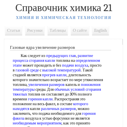
Справочник химика 21
ХИМИЯ И ХИМИЧЕСКАЯ ТЕХНОЛОГИЯ
Статьи
Рисунки
Таблицы
О сайте
English
Газовые ядра увеличение размеров
Как следует из
предыдущих глав
,
развитие
процесса
сгорания капли
топлива на
определенном
этапе
может проходить и без
подачи воздуха
, просто
в
газовой среде
с
высокой температурой
. Такой
стадией является
прогрев капли
, длительность
которого значительно возрастает по мере утяжеления
топлива,
увеличения размеров
капель и
понижения
температуры
среды. Для
обычных условий
сгорания
тяжелых
топлив он составляет до 30% полного
времени
горения капли
. Распространяя это
положение на весь факел, в составе
которого
находятся
капли
различных размеров
, можно
заключить, что подача необходимого для
горения
факела
воздуха к устью форсунки не является
необходимым мероприятием
, как это принято