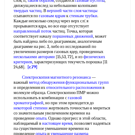
слоя, п,
таким образом
, создаются
газовые пустоты
,
двпжуш,иеся вслед за небольшими колопкамп
твердых частиц
. В
верхней части
слоя частицы
ссыпаются по
газовым ядрам
к
стенкам трубки
.
Каждые несколько секунд через верх сл( я
прорываются ядра, но все еще отсутствует
направленный поток
частиц. Точка, которая
соответствует началу
поршневых движений
, может
быть найдена либо по диаграммам, аналогичным
диаграмме на рис. 3, либо из исследований по
увеличению размеров газовых ядер, проведенных
несколькими авторами
[15,53, 72], и из
физических
критериев
, характеризующих текучесть порошка [11
24,68].
[c.79]
Спектроскопия магнитного резонанса
—
важный
метод обнаружения функциональных групп
и определения их
относительного расположения
в
молекуле образца. Спектроскопию ПМР можно
использовать в комбинации с
газовой
хроматографией
, но при этом приходится до
некоторой степени
жертвовать точностью и мириться
со значительным увеличением времени на
проведение
опыта
. Однако прогресс в этой области,
наблюдаемый в
настоящее время
, позволяет надеяться
па существенное уменьшение времени на
проведение
опыта
и
уменьшение размера