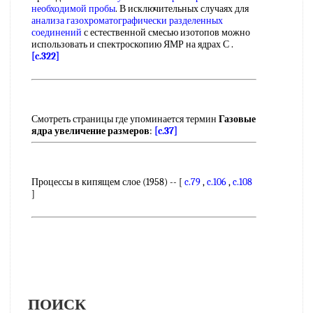
необходимой пробы
. В исключительных случаях для
анализа газохроматографически
разделенных
соединений
с естественной смесью изотопов можно
использовать и спектроскопию ЯМР на ядрах С .
[c.322]
Смотреть страницы где упоминается термин
Газовые
ядра увеличение размеров
:
[c.37]
Процессы в кипящем слое (1958) -- [
c.79
,
c.106
,
c.108
]
ПОИСК