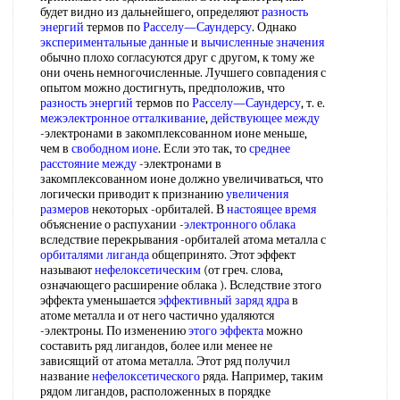
будет видно из дальнейшего, определяют
разность
энергий
термов по
Расселу—Саундерсу
. Однако
экспериментальные данные
и
вычисленные значения
обычно плохо согласуются друг с другом, к тому же
они очень немногочисленные. Лучшего совпадения с
опытом можно достигнуть, предположив, что
разность энергий
термов по
Расселу—Саундерсу
, т. е.
межэлектронное отталкивание
,
действующее между
-электронами в закомплексованном ионе меньше,
чем в
свободном ионе
. Если это так, то
среднее
расстояние между
-электронами в
закомплексованном ионе должно увеличиваться, что
логически приводит к признанию
увеличения
размеров
некоторых -орбиталей. В
настоящее время
объяснение о распухании -
электронного облака
вследствие перекрывания -орбиталей атома металла с
орбиталями лиганда
общепринято. Этот эффект
называют
нефелоксетическим
(от греч. слова,
означающего расширение облака ). Вследствие зтого
эффекта уменьшается
эффективный заряд ядра
в
атоме металла и от него частично удаляются
-электроны. По изменению
этого эффекта
можно
составить ряд лигандов, более или менее не
зависящий от атома металла. Этот ряд получил
название
нефелоксетического
ряда. Например, таким
рядом лигандов, расположенных в порядке