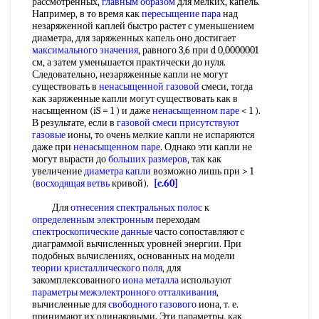
рассмотренных,
главным образом
для мелких, капель.
Например, в то время как
пересыщение пара
над
незаряженной каплей быстро растет с уменьшением
диаметра, для заряженных капель оно достигает
максимального значения
, равного 3,6 при d 0,0000001
см, а затем уменьшается практически до нуля.
Следовательно, незаряженные капли не могут
существовать в
ненасыщенной газовой
смеси, тогда
как заряженные капли могут существовать как в
насыщенном (iS = 1 ) и даже
ненасыщенном паре
< 1 ).
В результате, если в
газовой смеси
присутствуют
газовые
ионы, то очень мелкие капли не испаряются
даже при
ненасыщенном паре
. Однако эти капли не
могут вырасти до
больших размеров
, так как
увеличение
диаметра капли
возможно лишь при > 1
(
восходящая ветвь
кривой).
[c.60]
Для
отнесения спектральных полос
к
определенным электронным
переходам
спектроскопические данные
часто сопоставляют с
диаграммой вычисленных уровней энергии. При
подобных вычислениях, основанных на модели
теории кристаллического поля
, для
закомплексованного
иона металла
используют
параметры межэлектронного отталкивания
,
вычисленные для
свободного газового
иона, т. е.
принимают их одинаковыми. Эти параметры, как