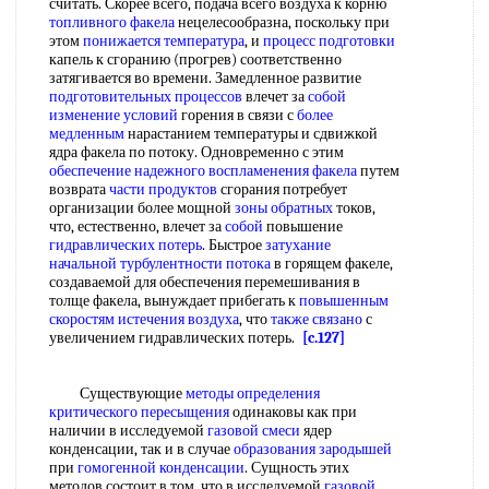
считать. Скорее всего, подача всего воздуха к корню
топливного факела
нецелесообразна, поскольку при
этом
понижается температура
, и
процесс подготовки
капель к сгоранию (прогрев) соответственно
затягивается во времени. Замедленное развитие
подготовительных процессов
влечет за
собой
изменение условий
горения в связи с
более
медленным
нарастанием температуры и сдвижкой
ядра факела по потоку. Одновременно с этим
обеспечение надежного
воспламенения факела
путем
возврата
части продуктов
сгорания потребует
организации более мощной
зоны обратных
токов,
что, естественно, влечет за
собой
повышение
гидравлических потерь
. Быстрое
затухание
начальной
турбулентности потока
в горящем факеле,
создаваемой для обеспечения перемешивания в
толще факела, вынуждает прибегать к
повышенным
скоростям
истечения воздуха
, что
также связано
с
увеличением гидравлических потерь.
[c.127]
Существующие
методы определения
критического пересыщения
одинаковы как при
наличии в исследуемой
газовой смеси
ядер
конденсации, так и в случае
образования зародышей
при
гомогенной конденсации
. Сущность этих
методов состоит в том, что в исследуемой
газовой