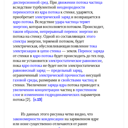
дисперсионной сред
. При
движении потока частица
вследствие турбулентной
неоднородности
переносится
из
ядра потока
к стенке, ударяется,
приобретает
электрический заряд
и возвращается в
ядро потока
. Вследствие
удара частица
теряет
энергию
, которая восполняется потоком. Происходит,
таким образом
,
непрерывный перенос энергии
из
потока на стенку. Одной из составляющих
этого
спектра
энергии, теряемой потоком, будет
электрическая, обусловливающая появление
тока
электризации
в
цепи стенка
— земля.
Перенос заряда
от стенки в
ядро потока
будет происходить до тех пор,
пока не установится
электростатическое равновесие
,
пока
ядро потока
не будет нести электростатически
равновесный заряд
—
предельный заряд
,
ограниченный
электрической прочностью
несущей
газовой среды
, размерами и
свойствами частиц
и
стенки. Увеличение
заряда ядра
потока приводит к
увеличению концентрации
частиц в
пристенном
слое
и
изменению гидродинамических
параметров
потока [2].
[c.13]
Из данных этого рисунка четко видно, что
закономерности конденсации
на заряженном ядре
или ионе существенно отличаются от ранее