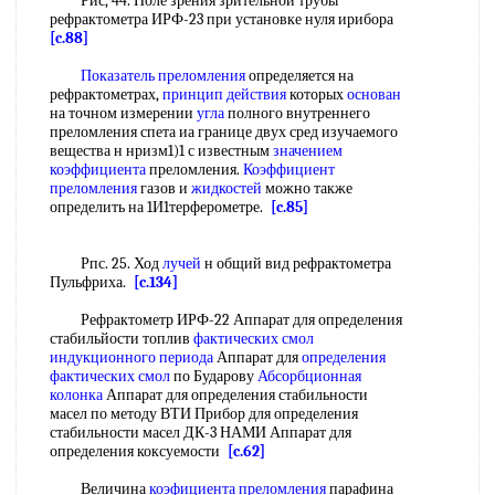
Рис, 44. Поле зрения зрительной трубы
рефрактометра ИРФ-23 при установке нуля ирибора
[c.88]
Показатель преломления
определяется на
рефрактометрах,
принцип действия
которых
основан
на точном измерении
угла
полного внутреннего
преломления спета иа границе двух сред изучаемого
вещества н нризм1)1 с известным
значением
коэффициента
преломления.
Коэффициент
преломления
газов и
жидкостей
можно также
определить на 1И1терферометре.
[c.85]
Рпс. 25. Ход
лучей
н общий вид рефрактометра
Пульфриха.
[c.134]
Рефрактометр ИРФ-22 Аппарат для определения
стабильйости топлив
фактических смол
индукционного периода
Аппарат для
определения
фактических смол
по Бударову
Абсорбционная
колонка
Аппарат для определения стабильности
масел по методу ВТИ Прибор для определения
стабильности масел ДК-3 НАМИ Аппарат для
определения коксуемости
[c.62]
Величина
коэфициента преломления
парафина