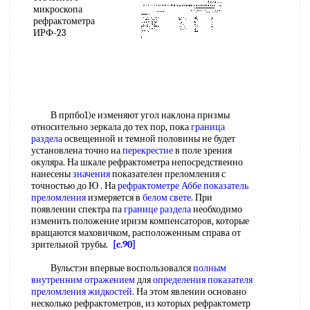
микроскопа
рефрактометра
ИРФ-23
В прпбо1)е изменяют угол наклона прнзмы
относительно зеркала до тех пор, пока
граница
раздела
освещенной и темной половины не будет
установлена точно на
перекрестие
в поле зрения
окуляра. На шкале рефрактометра непосредственно
нанесены
значения
показателен преломления с
точностью до Ю . На
рефрактометре Аббе
показатель
преломления
измеряется в
белом свете
. При
появлении спектра па
границе раздела
необходимо
изменить положение иризм компенсаторов, которые
вращаются маховичком, расположенным справа от
зрительной трубы.
[c.90]
Вульстэн впервые воспользовался
полным
внутренним отражением
для
определения показателя
преломления жидкостей
. На этом явлении основано
несколько рефрактометров, из которых рефрактометр