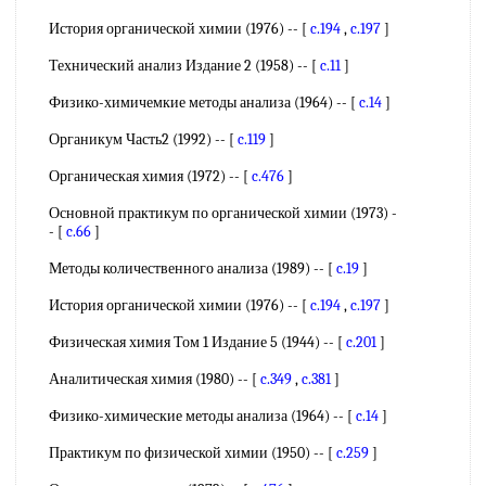
История органической химии (1976) -- [
c.194
,
c.197
]
Технический анализ Издание 2 (1958) -- [
c.11
]
Физико-химичемкие методы анализа (1964) -- [
c.14
]
Органикум Часть2 (1992) -- [
c.119
]
Органическая химия (1972) -- [
c.476
]
Основной практикум по органической химии (1973) -
- [
c.66
]
Методы количественного анализа (1989) -- [
c.19
]
История органической химии (1976) -- [
c.194
,
c.197
]
Физическая химия Том 1 Издание 5 (1944) -- [
c.201
]
Аналитическая химия (1980) -- [
c.349
,
c.381
]
Физико-химические методы анализа (1964) -- [
c.14
]
Практикум по физической химии (1950) -- [
c.259
]