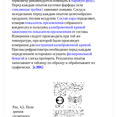
термометр рекомендуется помещать в
паровую фазу
).
Перед каждым опытом кусочки фарфора (или
стеклянные трубки
) заменяют новыми. Сосуд и
холодильник перед каждым опытом целесообразно
продувать теплым воздухом.
Состав пара
определяют,
измеряя
показатель преломления
собранного
конденсата и пользуясь
калибровочной кривой
зависимости показателя преломления
от состава.
Измерения следует производить при той же
температуре, при которой были произведет
измерения для
построения калибровочной кривой
.
Призмы рефрактометра необходимо перед каждым
определением осторожно осушить
фильтровальной
бумагой
и слегка протереть. Результаты опытов
записывают в таблицу по образцу и обрабатывают их
графически.
[c.204]
Рис. 4,5. Поле
зрения
отсчетного