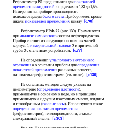
Рефрактометр РЛ предназначен для
показателей
преломления жидкостей
в пределах от 1,33 до 1,54.
Измерения на приборе производятся с
использоварщем
белого света
. Прибор имеет, кроме
шкалы
показателей преломления
, шкалу
[c.90]
Рефрактометр ИРФ-22 (рис. 130). Применяется
при
анализе химического
состава нефтепродуктов.
Прибор состоит из следующих основных частей
корпуса 1,
измерительной головки
2 и зрительной
трубы 3 с отсчетным устройством.
[c.77]
На определенип
угла
полного внутреннего
отражения
о о оснсваны приборы для
определения
показателей преломления
различных веществ,
называемые рефрактометрами (см. ниже).
[c.130]
Из остальных методов следует указать на
денсиметрию (
определение плотности
),
применяемую в основном к воде, но в принципе
применимую и к другим изотопным смесям, жидким
и газообразным (
газовые весы
). Используются также
определения показателя преломления
(рефрактометрия), теплопроводности, а также
спектральный анализ.
[c.303]