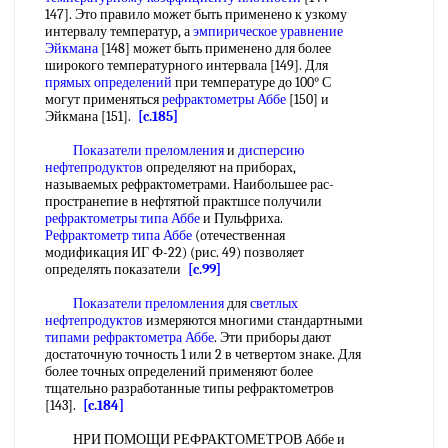
147]. Это правило может быть применено к узкому
интервалу температур, а
эмпирическое уравнение
Эйкмана
[148] может быть применено для более
широкого температурного интервала [149]. Для
прямых определений
при температуре до 100° С
могут применяться
рефрактометры Аббе
[150] и
Эйкмана [151].
[c.185]
Показатели преломления
и
дисперсию
нефтепродуктов
определяют на приборах,
называемых рефрактометрами. Наибольшее рас-
пространепие в нефтятюй практшсе получили
рефрактометры типа Аббе
и Пульфриха.
Рефрактометр типа Аббе
(отечественная
модификация ИГ Ф-22) (рис. 49) позволяет
определять показатели
[c.99]
Показатели преломления
для
светлых
нефтепродуктов
измеряются многими стандартными
типами рефрактометра Аббе
. Эти приборы дают
достаточную точность 1 или 2 в четвертом знаке. Для
более точных определений применяют более
тщательно разработанные типы рефрактометров
[143].
[c.184]
НРИ ПОМОЩИ РЕФРАКТОМЕТРОВ Аббе и