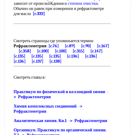
зависит от происхо5Кдения и
степени очистки
.
Обычно он равен при измерении в рефрактометре
для масла
[c.332]
Смотреть страницы где упоминается термин
Рефрактометрия
:
[c.76]
[c.89]
[c.90]
[c.167]
[c.358]
[c.100]
[c.100]
[c.315]
[c.147]
[c.135]
[c.135]
[c.135]
[c.136]
[c.136]
[c.136]
[c.137]
[c.138]
Смотреть главы в:
Практикум по физической и коллоидной химии -
> Рефрактометрия
Химия комплексных соединений ->
Рефрактометрия
Аналитическая химия. Кн.1 -> Рефрактометрия
Органикум. Практикум по органической химии.