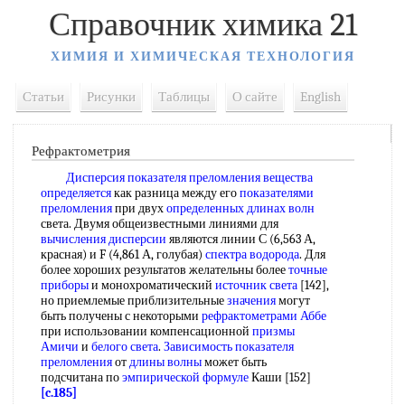
Справочник химика 21
ХИМИЯ И ХИМИЧЕСКАЯ ТЕХНОЛОГИЯ
Статьи
Рисунки
Таблицы
О сайте
English
Рефрактометрия
Дисперсия показателя преломления
вещества
определяется
как разница между его
показателями
преломления
при двух
определенных длинах волн
света. Двумя общеизвестными линиями для
вычисления дисперсии
являются линии С (6,563 А,
красная) и F (4,861 А, голубая)
спектра водорода
. Для
более хороших результатов желательны более
точные
приборы
и монохроматический
источник света
[142],
но приемлемые приблизительные
значения
могут
быть получены с некоторыми
рефрактометрами Аббе
при использовании компенсационной
призмы
Амичи
и
белого света
.
Зависимость показателя
преломления
от
длины волны
может быть
подсчитана по
эмпирической формуле
Каши [152]
[c.185]