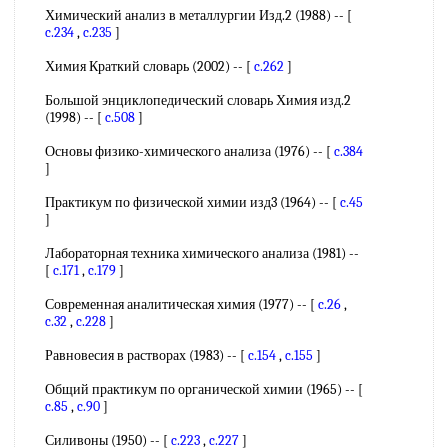
Химический анализ в металлургии Изд.2 (1988) -- [
c.234
,
c.235
]
Химия Краткий словарь (2002) -- [
c.262
]
Большой энциклопедический словарь Химия изд.2
(1998) -- [
c.508
]
Основы физико-химического анализа (1976) -- [
c.384
]
Практикум по физической химии изд3 (1964) -- [
c.45
]
Лабораторная техника химического анализа (1981) --
[
c.171
,
c.179
]
Современная аналитическая химия (1977) -- [
c.26
,
c.32
,
c.228
]
Равновесия в растворах (1983) -- [
c.154
,
c.155
]
Общий практикум по органической химии (1965) -- [
c.85
,
c.90
]
Силивоны (1950) -- [
c.223
,
c.227
]