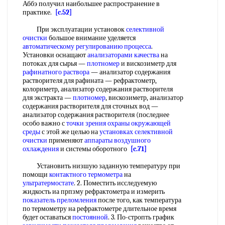
Аббэ получил наибольшее распространение в
практике.
[c.52]
При эксплуатации установок
селективной
очистки
большое внимание уделяется
автоматическому регулированию процесса
.
Установки оснащают
анализаторами качества
на
потоках для сырья —
плотномер
и вискозиметр для
рафинатного раствора
— анализатор содержания
растворителя для рафината — рефрактометр,
колориметр, анализатор содержания растворителя
для экстракта —
плотномер
, вискозиметр, анализатор
содержания растворителя для сточных вод —
анализатор содержания растворителя (последнее
особо важно с
точки зрения
охраны окружающей
среды
с этой же целью на
установках селективной
очистки
применяют
аппараты воздушного
охлаждения
и системы оборотного
[c.71]
Установить низшую заданную температуру при
помощи
контактного термометра
на
ультратермостате
. 2. Поместить исследуемую
жидкость иа прпзму рефрактометра и измерить
показатель преломления
после того, как температура
по термометру на рефрактометре длительное время
будет оставаться
постоянной
. 3. По-стропть график