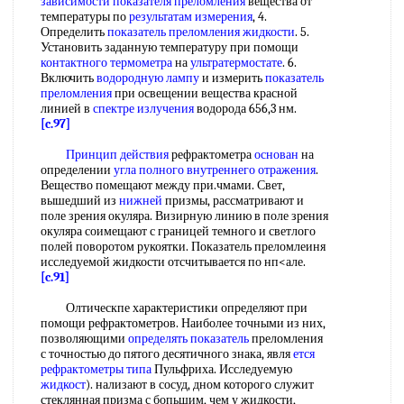
зависимости показателя преломления
вещества от
температуры по
результатам измерения
, 4.
Определить
показатель преломления жидкости
. 5.
Установить заданную температуру при помощи
контактного термометра
на
ультратермостате
. 6.
Включить
водородную лампу
и измерить
показатель
преломления
при освещении вещества красной
линией в
спектре излучения
водорода 656,3 нм.
[c.97]
Принцип действия
рефрактометра
основан
на
определении
угла
полного внутреннего отражения
.
Вещество помещают между при.чмами. Свет,
вышедший из
нижней
призмы, рассматривают и
поле зрения окуляра. Визирную линию в поле зрения
окуляра соимещают с границей темного и светлого
полей поворотом рукоятки. Показатель преломлеиня
исследуемой жидкости отсчитывается по нп<але.
[c.91]
Олтическпе характеристики определяют при
помощи рефрактометров. Наиболее точными из них,
позволяющими
определять показатель
преломления
с точностью до пятого десятичного знака, явля
ется
рефрактометры типа
Пульфриха. Исследуемую
жидкост
). нализают в сосуд, дном которого служит
стеклянная призма с бопьшим, чем у жидкости,