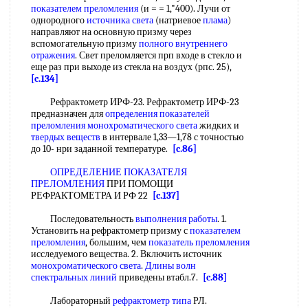
показателем преломления
(и = = 1,"400). Лучи от
однородного
источника света
(натриевое
плама
)
направляют на основную призму через
вспомогательную призму
полного внутреннего
отражения
. Свет преломляется прп входе в стекло и
еще раз при выходе из стекла на воздух (рпс. 25),
[c.134]
Рефрактометр ИРФ-23. Рефрактометр ИРФ-23
предназначен для
определения показателей
преломления
монохроматического света
жидких и
твердых веществ
в интервале 1,33—1,78 с точностью
до 10- нри заданной температуре.
[c.86]
ОПРЕДЕЛЕНИЕ ПОКАЗАТЕЛЯ
ПРЕЛОМЛЕНИЯ
ПРИ ПОМОЩИ
РЕФРАКТОМЕТРА И РФ 22
[c.137]
Последовательность
выполнения работы
. 1.
Установить на рефрактометр призму с
показателем
преломления
, большим, чем
показатель преломления
исследуемого вещества. 2. Включить источник
монохроматического света
.
Длины волн
спектральных линий
приведены втабл.7.
[c.88]
Лабораторный
рефрактометр типа
РЛ.