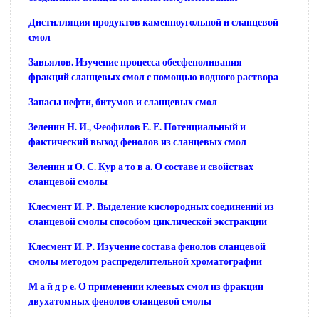
Дистилляция продуктов каменноугольной и сланцевой
смол
Завьялов. Изучение процесса обесфеноливания
фракций сланцевых смол с помощью водного раствора
Запасы нефти, битумов и сланцевых смол
Зеленин Н. И., Феофилов Е. Е. Потенциальный и
фактический выход фенолов из сланцевых смол
Зеленин и О. С. Кур а то в а. О составе и свойствах
сланцевой смолы
Клесмент И. Р. Выделение кислородных соединений из
сланцевой смолы способом циклической экстракции
Клесмент И. Р. Изучение состава фенолов сланцевой
смолы методом распределительной хроматографии
М а й д р е. О применении клеевых смол из фракции
двухатомных фенолов сланцевой смолы