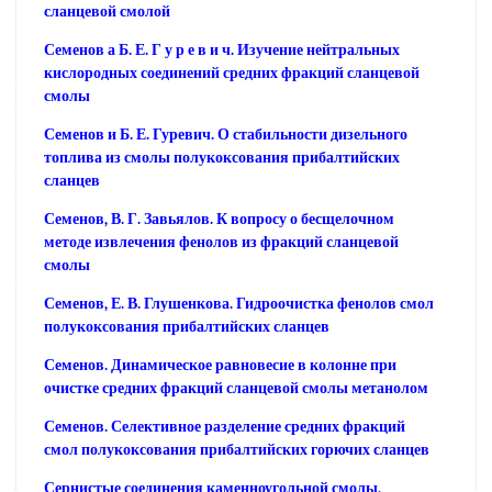
сланцевой смолой
Семенов а Б. Е. Г у р е в и ч. Изучение нейтральных
кислородных соединений средних фракций сланцевой
смолы
Семенов и Б. Е. Гуревич. О стабильности дизельного
топлива из смолы полукоксования прибалтийских
сланцев
Семенов, В. Г. Завьялов. К вопросу о бесщелочном
методе извлечения фенолов из фракций сланцевой
смолы
Семенов, Е. В. Глушенкова. Гидроочистка фенолов смол
полукоксования прибалтийских сланцев
Семенов. Динамическое равновесие в колонне при
очистке средних фракций сланцевой смолы метанолом
Семенов. Селективное разделение средних фракций
смол полукоксования прибалтийских горючих сланцев
Сернистые соединения каменноугольной смолы,