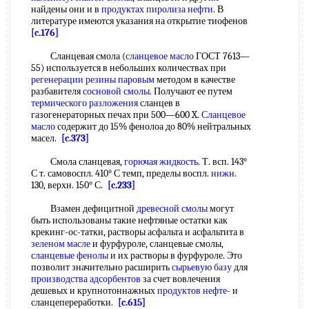
найдены они и в
продуктах пиролиза нефти
. В
литературе имеются указания на открытие тиофенов
[c.176]
Сланцевая смола (
сланцевое масло
ГОСТ 7613—
55) используется в небольших количествах при
регенерации резины паровым
методом в качестве
разбавителя
сосновой смолы
. Получают ее путем
термического разложения
сланцев в
газогенераторных печах при 500—600 X.
Сланцевое
масло
содержит до 15% фенолоа до 80% нейтральных
масел.
[c.373]
Смола сланцевая,
горючая жидкость
. Т. всп. 143°
С т. самовоспл. 410° С темп, пределы воспл.
нижн
.
130, верхн. 150° С.
[c.233]
Взамен дефицитной
древесной смолы
могут
быть использованы такие нефтяные остатки как
крекинг-ос-татки, растворы асфальта и асфальтита в
зеленом масле
и фурфуроле, сланцевые смолы,
сланцевые фенолы
и их растворы в фурфуроле. Это
позволит значительно расширить
сырьевую базу
для
производства адсорбентов
за счет вовлечения
дешевых и крупнотоннажных
продуктов нефте
- и
сланцепереработки.
[c.615]