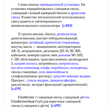
Схема опытао-
промышленной установки
. На
установке перерабатывались сланцевая смола,
сланцевый газовый камерный бензин и
древесная
смола
. В качестве теплоносителей использовалась
смесь шамота и таблетированного
ялюмосиликатного катализатора.
[c.242]
II группа анилин, бензол,
деэмульгатор
,
диметилапилин, контакт нейтрализованный,
концентрат
литейный
,
крепители стержневые
,
мазуты, масла — авиационное, автотракторное
АК-15, антраценовое, дизельное ДП-14, В2-300,
кабельное, компрессорное, мик-
ральные
Мт-1бП,
С-110, ойтисиковое, трансмиссионное, цилиндровое
2,
натрий-ихтиол
, нитробензол,
нитротолуол
,
кислота олеиновая
,
олифа
,
пиробензол
,
полидиены
,
смолы сланцевые,
соли аммонийные
и
сульфонатриевые (раствор),
средство моющее жидкое
Прогресс ,
стекло жидкое
,
трикрезилфосфат
,
циклогексан, экстракт фенольный (ароматический).
[c.179]
S hieferteer т сланцевая смола, сланцевый дё
готь
S hieferteerblase f куб для перегонки сланцевой
смолы [сланцевого дёгтя]
[c.597]