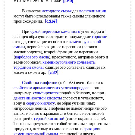
ВТУ МНП 364-51 Не ниже
[c.60]
В качестве
исходного сырья
для
вольтолизации
могут быть использованы также смолы сланцевого
происхождения.
[c.214]
При
сухой перегонке каменного
угля, торфа и
сланцев образуются жидкие и полужидкие
горючие
отходы, состоящие из остатков
каменноугольной
смолы
, первой фракции ее перегонки (легкого
маслопродукта), второй фракции ее перегонки
(
карболового масла
), креозотового, антраценового и
зеленого масел,
каменноугольного сольвента
,
торфяной смолы
, сланцевого сольвента, сланцевых
масел и смол и др.
[c.89]
Свойства тиофенов
(табл. 68) очень близки к
свойствам ароматических углеводородов
— они,
например,
сульфируются
подобно бензолу, но при
действии азотной кислоты
сгорают в углекислоту,
воду и
серную кислоту
, не образуя типичных
нитросоединений. Тиофены не имеют неприятного
запаха и легко открываются в бензоле изотиновой
реакцией с
серной кислотой
(синее окраши-валие).
Тиофены представляют собой типичные пирогенные
продукты, поэтому их много в легких
фракциях
каменноугольной смолы
, сланцевой и других