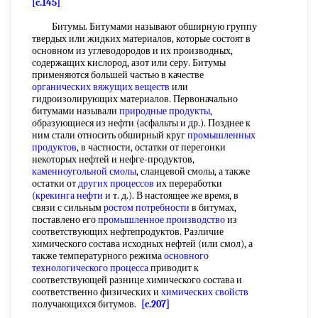
[c.145]
Битумы. Битумами называют обширную группу
твердых или жидких материалов, которые состоят в
основном из углеводородов и их производных,
содержащих кислород, азот или серу. Битумы
применяются большей частью в качестве
органических вяжущих веществ
или
гидроизолирующих материалов. Первоначально
битумами называли
природные продукты
,
образующиеся из нефти (асфальты и др.). Позднее к
ним стали относить обширный круг
промышленных
продуктов
, в частности, остатки от перегонки
некоторых нефтей и нефге-продуктов,
каменноугольной смолы
, сланцевой смолы, а также
остатки от
других процессов
их переработки
(
крекинга нефти
и т. д.). В настоящее же время, в
связи с сильным
ростом потребности
в битумах,
поставлено его
промышленное производство
из
соответствующих нефтепродуктов. Различие
химического состава исходных нефтей (или смол), а
также температурного режима
основного
технологического процесса
приводит к
соответствующей разнице химического состава и
соответственно физических и
химических свойств
получающихся битумов.
[c.207]