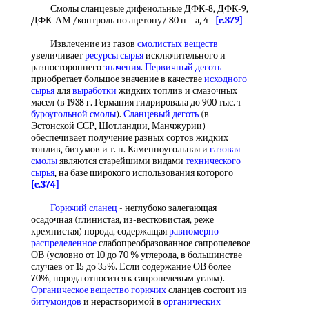
Смолы сланцевые дифенольные ДФК-8, ДФК-9,
ДФК-АМ /контроль по ацетону/ 80 п- -а, 4
[c.379]
Извлечение из газов
смолистых веществ
увеличивает
ресурсы сырья
исключительного и
разностороннего
значения
.
Первичный деготь
приобретает большое значение в качестве
исходного
сырья
для
выработки
жидких топлив и смазочных
масел (в 1938 г. Германия гидрировала до 900 тыс. т
буроугольной смолы
).
Сланцевый деготь
(в
Эстонской ССР, Шотландии, Манчжурии)
обеспечивает получение разных сортов жидких
топлив, битумов и т. п. Каменноугольная и
газовая
смолы
являются старейшими видами
технического
сырья
, на базе широкого использования которого
[c.374]
Горючий сланец
- неглубоко залегающая
осадочная (глинистая, из-вестковистая, реже
кремнистая) порода, содержащая
равномерно
распределенное
слабопреобразованное сапропелевое
ОВ (условно от 10 до 70 % углерода, в большинстве
случаев от 15 до 35%. Если содержание ОВ более
70%, порода относится к сапропелевым углям).
Органическое вещество горючих
сланцев состоит из
битумоидов
и нерастворимой в
органических