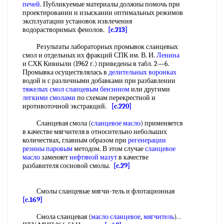
печей
. Публикуемые материалы должны помочь при
проектировании и изыскании оптимальных режимов
эксплуатации установок извлечения
водорастворимых фенолов.
[c.213]
Результаты лабораторных промывок сланцевых
смол и отдельных их фракций СПК им. В. И.
Ленина
и СХК Кивиыли (1962 г.) приведены в табл. 2—6.
Промывка осуществлялась в
делительных воронках
водой и с различными добавками при разбавлении
тяжелых смол
сланцевым бензином
или другими
легкими смолами
по схемам перекрестной и
иротивоточной экстракций.
[c.220]
Сланцевая смола (
сланцевое масло
) применяется
в качестве мягчителя в относительно небольших
количествах, главным образом при
регенерации
резины паровым
методом. В этом случае
сланцевое
масло
заменяет
нефтяной мазут
в качестве
разбавителя сосновой смолы.
[c.29]
Смолы сланцевые мягчи-тель и флотационная
[c.169]
Смола сланцевая (
масло сланцевое
,
мягчитель
). .