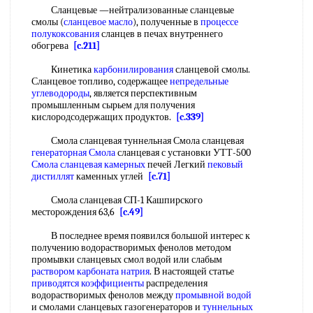
Сланцевые —нейтрализованные сланцевые
смолы (
сланцевое масло
), полученные в
процессе
полукоксования
сланцев в печах внутреннего
обогрева
[c.211]
Кинетика
карбонилирования
сланцевой смолы.
Сланцевое топливо, содержащее
непредельные
углеводороды
, является перспективным
промышленным сырьем для получения
кислородсодержащих продуктов.
[c.339]
Смола сланцевая туннельная Смола сланцевая
генераторная Смола
сланцевая с установки УТТ-500
Смола сланцевая камерных
печей Легкий
пековый
дистиллят
каменных углей
[c.71]
Смола сланцевая СП-1 Кашпирского
месторождения 63,6
[c.49]
В последнее время появился большой интерес к
получению водорастворимых фенолов методом
промывки сланцевых смол водой или слабым
раствором карбоната натрия
. В настоящей статье
приводятся коэффициенты
распределения
водорастворимых фенолов между
промывной водой
и смолами сланцевых газогенераторов и
туннельных