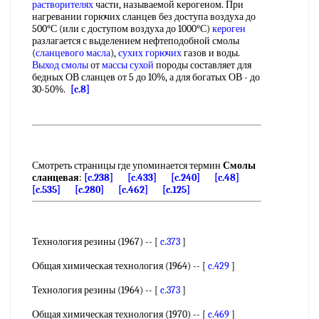
растворителях
части, называемой керогеном. При
нагревании горючих сланцев без доступа воздуха до
500°С (или с доступом воздуха до 1000°С)
кероген
разлагается с выделением нефтеподобной смолы
(
сланцевого масла
),
сухих горючих
газов и воды.
Выход смолы
от
массы сухой
породы составляет для
бедных ОВ сланцев от 5 до 10%, а для богатых ОВ - до
30-50%.
[c.8]
Смотреть страницы где упоминается термин
Смолы
сланцевая
:
[c.238]
[c.433]
[c.240]
[c.48]
[c.535]
[c.280]
[c.462]
[c.125]
Технология резины (1967) -- [
c.373
]
Общая химическая технология (1964) -- [
c.429
]
Технология резины (1964) -- [
c.373
]
Общая химическая технология (1970) -- [
c.469
]