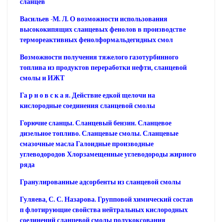
сланцев
Васильев -М. Л. О возможности использования
высококипящих сланцевых фенолов в производстве
термореактивных фенолформальдегидных смол
Возможности получения тяжелого газотурбинного
топлива из продуктов переработки нефти, сланцевой
смолы и ИЖТ
Га р н о в с к а я. Действие едкой щелочи на
кислородные соединения сланцевой смолы
Горючие сланцы. Сланцевый бензин. Сланцевое
дизельное топливо. Сланцевые смолы. Сланцевые
смазочные масла Галоидные производные
углеводородов Хлорзамещенные углеводороды жирного
ряда
Гранулированные адсорбенты из сланцевой смолы
Гуляева, С. С. Назарова. Групповой химический состав
п флотирующие свойства нейтральных кислородных
соединений сланцевой смолы полукоксования