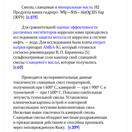
Смолы, сланцевые и
минеральные масла
, Н2
Продукты вания гидриро- WSj—NiS—AlaOg 325 бар
[3079]
[c.172]
Для сравнительной
оценки эффективности
различных ингибиторов
коррозии нами проводились
исследования
защиты металла
от коррозии в системе
нефть — вода. Для исследования были взяты
нитрит
натрия
препарат
АМБА
-К), который готовился
согласно рекомендации В. П. Баранника [5]
сульфонатриевые соли кашпир-ской сланцевой
смолы (
сланцевого масла
), которые получались
[c.62]
Приводятся экспериментальные данные
токсичности сланцевых смол генераторной,
полученной при t 600° С, камерной — при t 900° С и
туннельной — при t 500° С. Показана наибольшая
летучесть туннельной смолы. Установлена
клиническая картина острой и повторной
интоксикации летучими компонентаваи смол.
Несколько выше токсичность камерной смолы.
Сланцевые смолы обладают местным раздражаюпщм
и прижигающим действием и способны проникать
через неповрежденную Кожу.
[c.239]