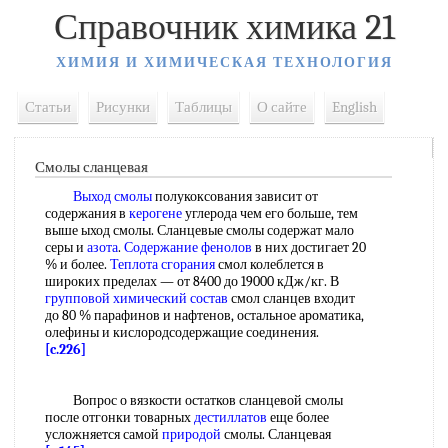
Справочник химика 21
ХИМИЯ И ХИМИЧЕСКАЯ ТЕХНОЛОГИЯ
Статьи
Рисунки
Таблицы
О сайте
English
Смолы сланцевая
Выход смолы
полукоксования зависит от
содержания в
керогене
углерода чем его больше, тем
выше ыход смолы. Сланцевые смолы содержат мало
серы и
азота
.
Содержание фенолов
в них достигает 20
% и более.
Теплота сгорания
смол колеблется в
широких пределах — от 8400 до 19000 кДж/кг. В
групповой химический состав
смол сланцев входит
до 80 % парафинов и нафтенов, остальное ароматика,
олефины и кислородсодержащие соединения.
[c.226]
Вопрос о вязкости остатков сланцевой смолы
после отгонки товарных
дестиллатов
еще более
усложняется самой
природой
смолы. Сланцевая