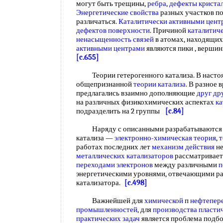
могут быть трещины,
ребра
,
дефекты криста
Энергетические свойства
разных участков п
различаться.
Каталитически активными цент
дефектов поверхности
. Причиной
каталитич
ненасыщенность связей
в атомах, находящих
активными центрами
являются пики , вершин
[c.655]
Теории гетерогенного катализа. В настоя
общепризнанной
теории катализа
. В разное
предлагались взаимно дополняющие
друг др
на различных физикохимических аспектах
ка
подразделить на 2 группы
[c.84]
Наряду с описанными разрабатываются и 
катализа —
электронно-химическая теория
,
т
работах последних лет
механизм действия
не
металлических катализаторов
рассматривает
переходами электронов
между различными
п
энергетическими уровнями, отвечающими р
катализатора.
[c.498]
Важнейшей для
химической
п
нефтепер
промышленностей
, для
производства пласти
практических задач
является проблема подб