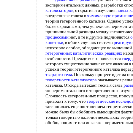
экспериментальных данных, разработки спо
катализаторов
, открытия и изучения
новых к
внедрения катализа в
химическую промышле
теории гетерогенного катализа. Однако успе
более скромными, чем успехи экспериментато
принципиальной разницы между каталитиче
процессами
нет, и те и другие подчиняются
о
кинетики
, в обоих случаях система
реагирую
некоторое особое, обладающее повышенной
гетерогенных каталитических реакциях
набл
особенности. Прежде всего появляется
тверд
которого существенно зависят все явления в 
успехи теории гетерогенного катализа нераз
твердого тела
. Поскольку процесс идет иа п
поверхности
катализатора
оказывается реш
катализа. Отсюда вытекает тесна я связь
разв
экспериментального и теоретического изуче
Сложность кетероген-ных процессов, прису
приводят к тому, что
теоретические исследо
завершилась еще построением теоретических
можно было бы обобщить имеющийся фактич
только говорить о наличии нескольких теорий
обобщающих те или иные экс- перименталь