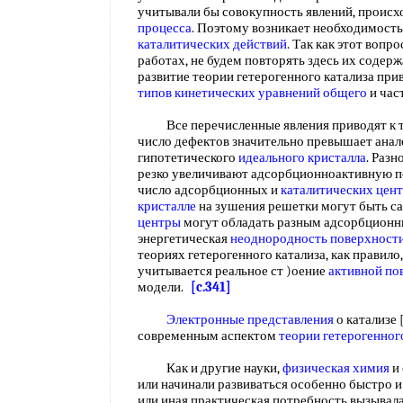
учитывали бы совокупность явлений, происх
процесса
. Поэтому возникает необходимост
каталитических действий
. Так как этот вопр
работах, не будем повторять здесь их содерж
развитие теории гетерогенного катализа пр
типов
кинетических уравнений общего
и час
Все перечисленные явления приводят к т
число дефектов значительно превышает ана
гипотетического
идеального кристалла
. Раз
резко увеличивают адсорбционноактивную по
число адсорбционных и
каталитических цен
кристалле
на зушения решетки могут быть 
центры
могут обладать разным адсорбционным
энергетическая
неоднородность поверхност
теориях гетерогенного катализа, как правило,
учитывается реальное ст )оение
активной по
модели.
[c.341]
Электронные представления
о катализе [
современным аспектом
теории гетерогенног
Как и другие науки,
физическая химия
и 
или начинали развиваться особенно быстро и 
или иная практическая потребность вызывал