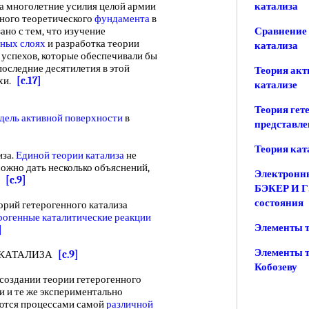
на многолетние усилия целой армии
катализа
чного теоретического
фундамента
в
ано с тем, что изучение
Сравнение 
ных слоях
и разработка теории
катализа
 успехов, которые обеспечивали бы
последние десятилетия в этой
Теория акт
ехи.
[c.17]
катализе
Теория гет
дель активной поверхности
в
представле
Теория кат
за.
Единой
теории катализа
не
ожно дать несколько объяснений,
Электронны
х.
[c.9]
БЭКЕР И Г
состояния
ий гетерогенного катализа
рогенные каталитические реакции
Элементы т
]
Элементы т
 КАТАЛИЗА
[c.9]
Кобозеву
здании теории гетерогенного
ни и те же экспериментально
ются процессами самой
различной