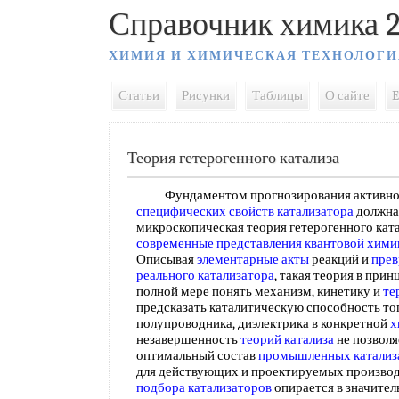
Справочник химика 2
ХИМИЯ И ХИМИЧЕСКАЯ ТЕХНОЛОГИ
Статьи
Рисунки
Таблицы
О сайте
E
Теория гетерогенного катализа
Фундаментом прогнозирования активности
специфических свойств
катализатора
должна 
микроскопическая теория гетерогенного кат
современные представления
квантовой хими
Описывая
элементарные акты
реакций и
прев
реального
катализатора
, такая теория в прин
полной мере понять механизм, кинетику и
те
предсказать каталитическую способность тог
полупроводника, диэлектрика в конкретной
х
незавершенность
теорий катализа
не позвол
оптимальный состав
промышленных катализ
для действующих и проектируемых производ
подбора катализаторов
опирается в значител