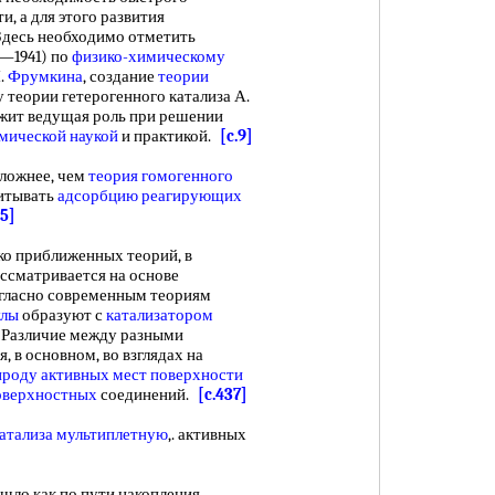
, а для этого развития
 Здесь необходимо отметить
0—1941) по
физико-химическому
Н.
Фрумкина
, создание
теории
 теории гетерогенного катализа А.
жит ведущая роль при решении
мической наукой
и практикой.
[c.9]
ложнее, чем
теория гомогенного
читывать
адсорбцию реагирующих
25]
 приближенных теорий, в
ссматривается на основе
гласно современным теориям
улы
образуют с
катализатором
. Различие между разными
, в основном, во взглядах на
ироду активных
мест
поверхности
оверхностных
соединений.
[c.437]
катализа мультиплетную
,. активных
 шло как по пути накопления