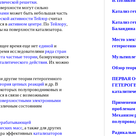
В. Поляков
ллической решетки
.
оверхности могут сильно
Катализ ге
рами
может быть небольшая часть
еской активности
Тейлор
считал
Катализ ге
ся в
активном центре
. По
Тейлору
,
Баландина
ы на поверхности катализатора.
Место элек
щее время еще нет
единой
и
гетерогенн
 время исследователями
ряда
стран
уга
частные теории
, базирующиеся
Мультиплет
талитического действия
. Их можно
Обзор теор
другие теории гетерогенного
ПЕРВАЯ 
еория цепных реакций
и др. В
ГЕТЕРОГЕ
которых полупроводниковых и
каталитиче
ся в связи с возможными
оверхностными электронными
Применени
азличным состояниям
проблемам
Механизм р
полупрово
ерабатывающей
ческих масс
, а также для других
Радикально
ора эффективных
катализаторов