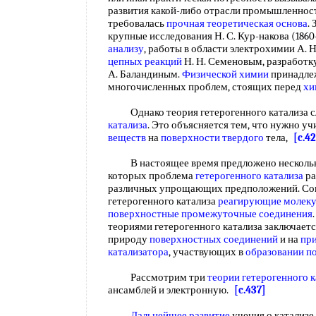
развития какой-либо отрасли промышленности
требовалась
прочная
теоретическая основа
.
крупные исследования Н. С. Кур-накова (186
анализу
, работы в области электрохимии А. 
цепных реакций
Н. Н. Семеновым, разработку
А. Баландиным.
Физической химии
принадле
многочисленных проблем, стоящих перед
хи
Однако теория гетерогенного катализа с
катализа
. Это объясняется тем, что нужно у
веществ
на
поверхности твердого
тела,
[c.4
В настоящее время предложено несколько
которых проблема
гетерогенного катализа
ра
различных упрощающих предположений. Со
гетерогенного катализа
реагирующие молек
поверхностные
промежуточные соединения
теориями гетерогенного катализа заключается
природу
поверхностных соединений
и на
пр
катализатора
, участвующих в
образовании п
Рассмотрим три
теории гетерогенного 
ансамблей и электронную.
[c.437]
Дальнейшее развитие
учения о катализе