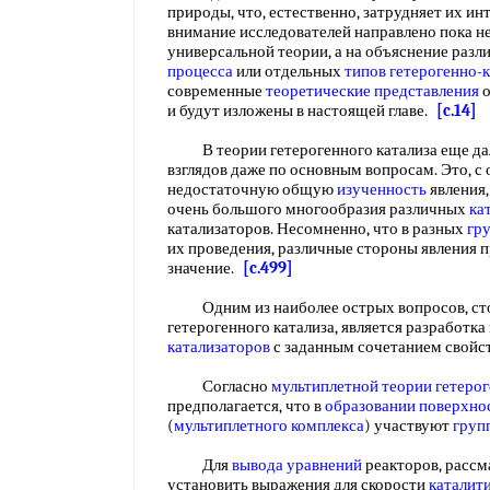
природы, что, естественно, затрудняет их и
внимание исследователей направлено пока н
универсальной теории, а на объяснение раз
процесса
или отдельных
типов
гетерогенно-
современные
теоретические представления
о
и будут изложены в настоящей главе.
[c.14]
В теории гетерогенного катализа еще дал
взглядов даже по основным вопросам. Это, с
недостаточную общую
изученность
явления,
очень большого многообразия различных
ка
катализаторов. Несомненно, что в разных
гр
их проведения, различные стороны явления
значение.
[c.499]
Одним из наиболее острых вопросов, сто
гетерогенного катализа, является разработк
катализаторов
с заданным сочетанием свойс
Согласно
мультиплетной теории гетерог
предполагается, что в
образовании поверхно
(
мультиплетного комплекса
) участвуют
груп
Для
вывода уравнений
реакторов, рассм
установить выражения для скорости
каталит