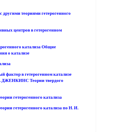
с другими теориями гетерогенного
ивных центров в гетерогенном
ерогенного катализа Общие
ния о катализе
ализа
й фактор в гетерогенном катализе
. ДЖЕНКИНС Теории твердого
еории гетерогенного катализа
еории гетерогенного катализа по Н. И.