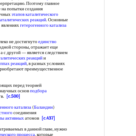
нтерпретацию. Поэтому главное
е на попытки создания
личных
этапов
каталитического
каталитических реакций
. Основные
 явлениях
гетерогенного катализа
еко не достигнуто
единство
 одной стороны, отражает еще
 а с другой — является следствием
талитических реакций
и
уппах реакций
, в разных условиях
 приобретают преимущественное
ящих перед теорией
а научных основ
подбора
тв.
[c.500]
енного катализа
(
Баландин
)
стного
соединения
пы активных
атомов
[c.437]
атриваемых в данной главе, нужно
ического процесса
, которые