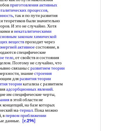
собов
приготовления активных
аталитических процессов
,
нность
, так и по пути развития
хи теоретиков были значительно
ров. И это не случайно. Хотя
скими и
некаталитическими
сновным законам химической
щих веществ
проходит через
энергией активное
состояние, в
юдаются специфические
ое тело
, от свойств и состояния
целом. Поэтому не случайно, что
рывно связаны с
развитием теории
оверхности, знание
строения
ающим для
развития теории
ития теории
катализа с развитием
ния
адсорбционных явлений
.
щие им специфические черты,
вания
в этой области не
 концепций, на базе которых
еский ма-
териал
. Пока можно
, в
первом приближении
ные данные.
[c.294]