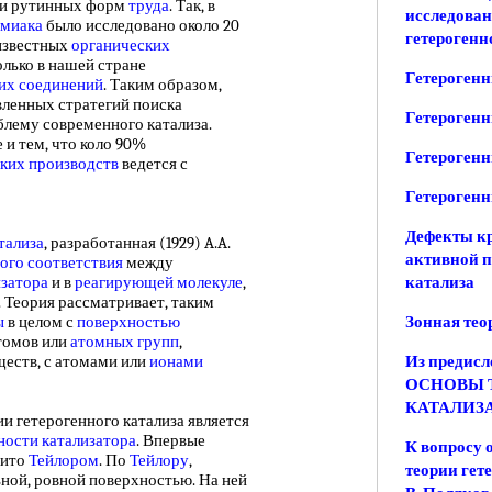
ми рутинных форм
труда
. Так, в
исследован
ммиака
было исследовано около 20
гетерогенн
о известных
органических
олько в нашей стране
Гетерогенн
их соединений
. Таким образом,
вленных стратегий поиска
Гетерогенн
блему современного катализа.
и тем, что коло 90%
Гетерогенн
ких производств
ведется с
Гетерогенн
Дефекты кр
тализа
, разработанная (1929) A.A.
активной п
ого соответствия
между
изатора
и в
реагирующей молекуле
,
катализа
. Теория рассматривает, таким
ы
в целом с
поверхностью
Зонная тео
томов или
атомных групп
,
еств, с атомами или
ионами
Из предис
ОСНОВЫ 
КАТАЛИЗА 
гетерогенного катализа является
ности катализатора
. Впервые
К вопросу 
вито
Тейлором
. По
Тейлору
,
теории гет
ьной, ровной поверхностью. На ней