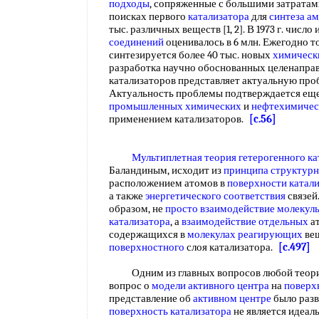
подходы
, сопряженные с большими затрата
поисках первого
катализатора
для
синтеза а
тыс. различных веществ [1, 2]. В 1973 г. числ
соединений
оценивалось в 6 млн. Ежегодно т
синтезируется более 40 тыс. новых
химическ
разработка научно обоснованных целенапра
катализаторов представляет актуальную про
Актуальность проблемы подтверждается еще 
промышленных химических
и
нефтехимичес
применением катализаторов.
[c.56]
Мультиплетная теория гетерогенного ка
Баландиным, исходит из
принципа структурн
расположением атомов в
поверхности катал
а также
энергетического соответствия
связей
образом, не
просто взаимодействие молекул
катализатора
, а
взаимодействие отдельных
а
содержащихся в
молекулах реагирующих
вещ
поверхностного
слоя катализатора.
[c.497]
Одним из главных вопросов любой теории 
вопрос о
модели активного центра
на
поверх
представление об
активном центре
было раз
поверхность катализатора
не является идеал