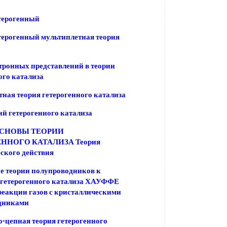
терогенный
терогенный мультиплетная теория
тронных представлений в теории
ого катализа
ная теория гетерогенного катализа
ий гетерогенного катализа
ОСНОВЫ ТЕОРИИ
ННОГО КАТАЛИЗА Теория
ского действия
е теории полупроводников к
 гетерогенного катализа ХАУФФЕ
еакции газов с кристаллическими
дниками
-цепная теория гетерогенного