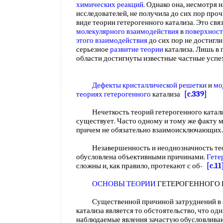
химических реакций
. Однако она, несмотря 
исследователей, не получила до сих пор про
виде теории гетерогенного катализа. Это связ
молекулярного взаимодействия
в
поверхност
этого взаимодействия
до сих пор не достигли
серьезное
развитие теории
катализа. Лишь в 
области достигнуты известные частные усп
Дефекты кристаллической решетки
и
мо
теориях гетерогенного
катализа
[c.339]
Нечеткость теорий гетерогенного катали
существует. Часто одному и тому же факту м
причем не обязательно взаимоисключающи
Незавершенность и неоднозначность теор
обусловлена объективными причинами.
Гете
сложны и, как правило, протекают с об-
[c.11
ОСНОВЫ ТЕОРИИ
ГЕТЕРОГЕННОГО
Существенной причиной затруднений в со
катализа является то обстоятельство, что од
наблюдаемые явления зачастую обусловлива