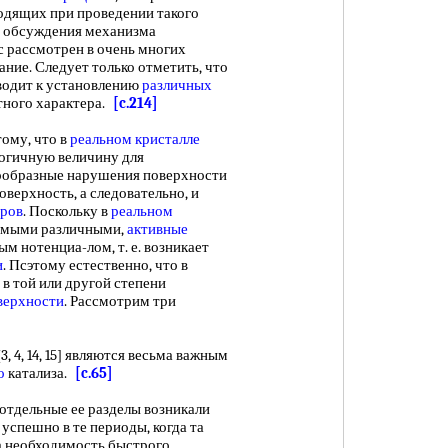
одящих при проведении такого
ь обсуждения механизма
ос рассмотрен в очень многих
ание. Следует только отметить, что
иводит к установлению
различных
тного характера.
[c.214]
ому, что в
реальном кристалле
логичную величину для
нообразные нарушения поверхности
верхность, а следовательно, и
тров
. Поскольку в
реальном
самыми различными,
активные
 нотенциа-лом, т. е. возникает
и
. Псэтому естественно, что в
 в той или другой степени
верхности
. Рассмотрим три
3, 4, 14, 15] являются весьма важным
о
катализа.
[c.65]
отдельные ее разделы возникали
успешно в те периоды, когда та
а необходимость быстрого