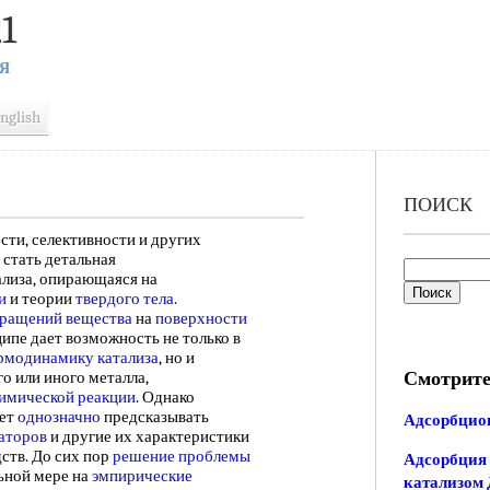
1
Я
nglish
ПОИСК
, селективности и других
стать детальная
ализа, опирающаяся на
и
и теории
твердого тела
.
ращений вещества
на
поверхности
ципе дает возможность не только в
рмодинамику катализа
, но и
Смотрите
о или иного металла,
имической реакции
. Однако
яет
однозначно
предсказывать
Адсорбцион
аторов
и другие их характеристики
ств. До сих пор
решение проблемы
Адсорбция 
ьной мере на
эмпирические
катализом