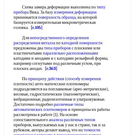
Схема замера деформации выполнена по
типу
прибора
Вика. За базу
измерения деформации
принимается
поверхность образца
, на которой
базируется измерительная микрометрическая
головка.
[c.105]
Для
непосредственного определения
распределения металла
по
катодной поверхности
предложены два
типа приборов
с плоскими или
пластинчатыми
параллельно расположенными
катодами и анодами и с катодами рельефной формы,
например согнутыми под различным углом, при
плоских анодах.
[c.363]
По
принципу действия
(
способу измерения
плотности) апто-матнчсскне плотномеры
подразделяются на поплавковые (арео-метрические),
весовые, гидростатические (пьезометрические),
вибрационные, радноизотопные и ультразвуковые.
Достаточно подробно
различные типы
автоматических плотномеров
и принципы их работы
рассмотрены в работе [1]. На основе
сопоставительного
анализа различных типов
приборов, выпускаемых как у нас в стране, так и за
рубежом, авторы делают вывод, что но
точности