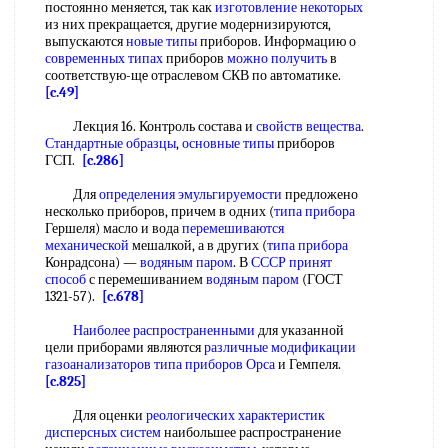
постоянно меняется, так как
изготовление некоторых
из них прекращается, другие модернизируются,
выпускаются
новые типы
приборов. Информацию о
современных типах
приборов
можно получить
в
соответствую-щe отраслевом СКВ по автоматике.
[c.49]
Лекция 16. Контроль состава и
свойств вещества
.
Стандартные образцы
,
основные типы
приборов
ГСП.
[c.286]
Для
определения эмульгируемости
предложено
несколько приборов, причем в одних (
типа прибора
Гершеля) масло и вода
перемешиваются
механической
мешалкой, а в других (
типа прибора
Конрадсона) —
водяным паром
. В
СССР принят
способ
с перемешиванием
водяным паром
(ГОСТ
1321-57).
[c.678]
Наиболее распространенными
для указанной
цели приборами являются
различные модификации
газоанализаторов типа
приборов Орса
и Гемпеля.
[c.825]
Для оценки
реологических характеристик
дисперсных систем
наибольшее распространение