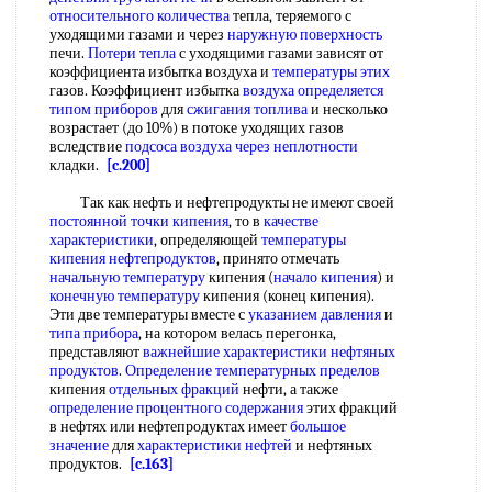
относительного количества
тепла, теряемого с
уходящими газами и через
наружную поверхность
печи.
Потери тепла
с уходящими газами зависят от
коэффициента избытка воздуха и
температуры этих
газов. Коэффициент избытка
воздуха определяется
типом приборов
для
сжигания топлива
и несколько
возрастает (до 10%) в потоке уходящих газов
вследствие
подсоса воздуха
через неплотности
кладки.
[c.200]
Так как нефть и нефтепродукты не имеют своей
постоянной точки кипения
, то в
качестве
характеристики
, определяющей
температуры
кипения нефтепродуктов
, принято отмечать
начальную температуру
кипения (
начало кипения
) и
конечную температуру
кипения (конец кипения).
Эти две температуры вместе с
указанием давления
и
типа прибора
, на котором велась перегонка,
представляют
важнейшие характеристики
нефтяных
продуктов
.
Определение температурных пределов
кипения
отдельных фракций
нефти, а также
определение процентного содержания
этих фракций
в нефтях или нефтепродуктах имеет
большое
значение
для
характеристики нефтей
и нефтяных
продуктов.
[c.163]