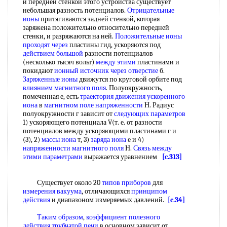
и передней стенкой этого устройства существует
небольшая разность потенциалов.
Отрицательные
ионы
притягиваются задней стенкой, которая
заряжена положительно относительно передней
стенки, и разряжаются на ней.
Положительные ионы
проходят через
пластины гид, ускоряются под
действием большой
разности потенциалов
(несколько тысяч вольт)
между этими
пластинами и
покидают
ионный источник
через отверстие
б.
Заряженные ионы
движутся по круговой орбите под
влиянием магнитного поля
. Полуокружность,
помеченная е, есть
траектория движения
ускоренного
иона
в
магнитном поле напряженности
Н. Радиус
полуокружности г зависит от
следующих параметров
1) ускоряющего потенциала V(т. е. от разности
потенциалов между ускоряющими пластинами г и
(3), 2)
массы иона
т, 3)
заряда иона
е и 4)
напряженности магнитного поля
Н.
Связь между
этими параметрами
выражается уравнением
[c.313]
Существует около 20
типов приборов
для
измерения вакуума
, отличающихся
принципом
действия
и диапазоном измеряемых давлений.
[c.34]
Таким образом
,
коэффициент полезного
действия трубчатой печи
в основном зависит от