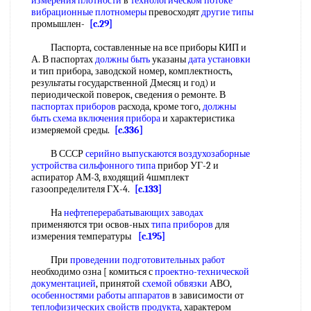
измерения плотности
в
технологическом потоке
вибрационные плотномеры
превосходят
другие типы
промышлен-
[c.29]
Паспорта, составленные на все приборы КИП и
А. В паспортах
должны быть
указаны
дата установки
и тип прибора, заводской номер, комплектность,
результаты государственной Дмесяц и год) и
периодической поверок, сведения о ремонте. В
паспортах приборов
расхода, кроме того,
должны
быть
схема включения прибора
и характеристика
измеряемой среды.
[c.336]
В СССР
серийно выпускаются
воздухозаборные
устройства
сильфонного типа
прибор УГ-2 и
аспиратор АМ-3, входящий 4шмплект
газоопределителя ГХ-4.
[c.133]
На
нефтеперерабатывающих заводах
применяются три освов-ных
типа приборов
для
измерения температуры
[c.195]
При
проведении подготовительных работ
необходимо озна [ комиться с
проектно-технической
документацией
, принятой
схемой обвязки
АВО,
особенностями работы аппаратов
в зависимости от
теплофизических свойств продукта
, характером