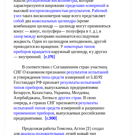
нашли
ротационные вискозиметры
, которые
характеризуются широкими
пределами измерений
и
высокой
воспроизводимостью результатов
.
Рабочий
узел
таких вискозиметров чаще всего представляет
собой
два
коаксиальных цилиндра
(кроме
комбинации цилиндр — цилиндр могут применяться
конус — конус, полусфера— полусфера и т. д.), в
зазор между
которыми наливается исследуемая
жидкость. Один из цилиндров неподвижен, другой
приводится во вращение. У
некоторых типов
приборов вращается
наружный цилиндр, я у других
— внутренний.
[c.191]
В соответствии с Соглашением стран-участниц
СНГ О взаимном признании
результатов испытаний
и утверждения
типа средств
измерений от 5.10.92
Госстандарт РФ признает
результаты испытаний
типов приборов
, выпускаемых предприятиями
Беларуси, Казахстана, Украины, Молдовы,
Азербайджана, Литвы и
других стран
. В свою
очередь, в странах СНГ признаются
результаты
испытаний
типов средств
измерений и разрешено
применение приборов
, выпускаемых российскими
предприятиями.
[c.200]
Продолжая работы Томсона, Астон [2] создал
для
анализа положительных
лучей новый тип