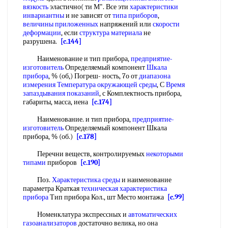
вязкость
эластично( ти М". Все эти
характеристики
инвариантны
и не зависят от
типа приборов
,
величины приложенных
напряжений или
скорости
деформации
, если
структура материала
не
разрушена.
[c.144]
Наименование и тип прибора,
предприятие-
изготовитель
Определяемый компонент
Шкала
прибора
, % (об,) Погреш- ность, 7о от
диапазона
измерения
Температура окружающей среды
, С
Время
запаздывания показаний
, с Комплектность прибора,
габариты, масса, иена
[c.174]
Наименование. и тип прибора,
предприятие-
изготовитель
Определяемый компонент Шкала
прибора, % (об.)
[c.178]
Перечни веществ, контролируемых
некоторыми
типами
приборов
[c.190]
Поз.
Характеристика среды
и наименование
параметра Краткая
техническая характеристика
прибора
Тип прибора Кол., шт Место монтажа
[c.99]
Номенклатура экспрессных и
автоматических
газоанализаторов
достаточно велика, но она