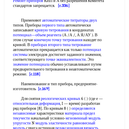
Ремонт приборов
КИП и А без разрешения Комитета
стандартов запрещается.
[c.336]
Применяют
автоматические титраторы
двух
типов. Приборы
первого типа
автоматически
записывают
кривую титрования
в координатах
потенциал—объем реагента
(А /А /, А Я/АУ ). В
этом случае
конечную точку титрования
находят по
кривой. В
приборах второго
типа титрование
автоматически прекращается как только
потенциал
системы
электродов достигнет заданного значения,
соответствующего
точке эквивалентности
. Это
значение потенциала
обычно устанавливают путем
предварительного титрования в неавтоматическом
режиме.
[c.118]
Наименование и тип прибора, предприятие-
изготовитель
[c.169]
Для снятия
реологических кривых
6 ( ) (где е —
относительная деформация
, I — время) разработан
ряд приборов [8]. По кривым 8 ( )
определяются
независимые
характеристики
материала предел
текучести
начальный условно-
мгновенный модуль
упругости
N
модуль эластичности равновесный
модуль
сдвига истинная
релаксационная вязкость