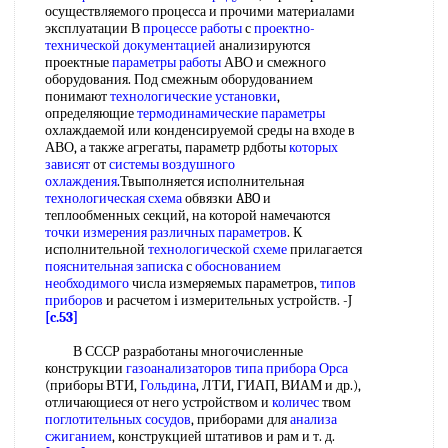
осуществляемого процесса и прочими материалами
эксплуатации В
процессе работы
с
проектно-
технической документацией
анализируются
проектные
параметры работы
АВО и смежного
оборудования. Под смежным оборудованием
понимают
технологические установки
,
определяющие
термодинамические параметры
охлаждаемой или конденсируемой среды на входе в
АВО, а также агрегаты, параметр рдботы
которых
зависят
от
системы воздушного
охлаждения
.Твыполняется исполнительная
технологическая схема
обвязки ABO и
теплообменных секций, на которой намечаются
точки измерения
различных параметров
. К
исполнительной
технологической схеме
прилагается
пояснительная записка
с
обоснованием
необходимого
числа измеряемых параметров,
типов
приборов
и расчетом i измерительных устройств. -J
[c.53]
В СССР разработаны многочисленные
конструкции
газоанализаторов типа
прибора Орса
(приборы ВТИ,
Гольдина
, ЛТИ, ГИАП, ВИАМ и др.),
отличающиеся от него устройством и
количес
твом
поглотительных сосудов
, приборами для
анализа
сжиганием
, конструкцией штативов и рам и т. д.