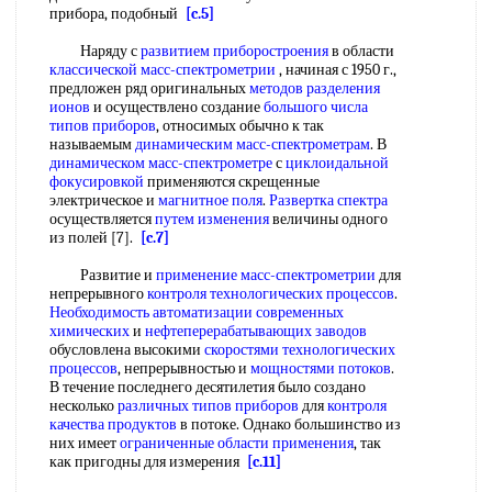
прибора, подобный
[c.5]
Наряду с
развитием приборостроения
в области
классической масс-спектрометрии
, начиная с 1950 г.,
предложен ряд оригинальных
методов разделения
ионов
и осуществлено создание
большого числа
типов приборов
, относимых обычно к так
называемым
динамическим масс-спектрометрам
. В
динамическом масс-спектрометре
с
циклоидальной
фокусировкой
применяются скрещенные
электрическое и
магнитное поля
.
Развертка спектра
осуществляется
путем изменения
величины одного
из полей [7].
[c.7]
Развитие и
применение масс-спектрометрии
для
непрерывного
контроля технологических процессов
.
Необходимость автоматизации
современных
химических
и
нефтеперерабатывающих заводов
обусловлена высокими
скоростями технологических
процессов
, непрерывностью и
мощностями потоков
.
В течение последнего десятилетия было создано
несколько
различных типов приборов
для
контроля
качества продуктов
в потоке. Однако большинство из
них имеет
ограниченные области применения
, так
как пригодны для измерения
[c.11]