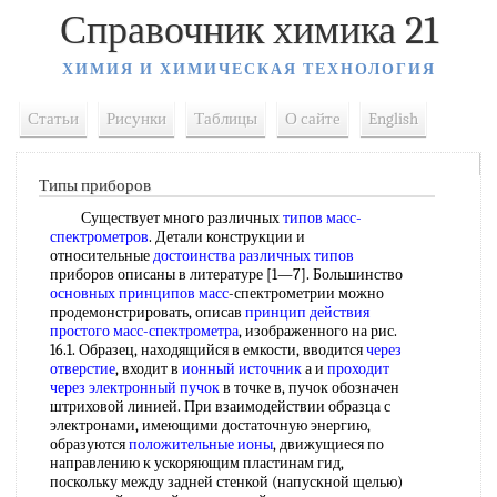
Справочник химика 21
ХИМИЯ И ХИМИЧЕСКАЯ ТЕХНОЛОГИЯ
Статьи
Рисунки
Таблицы
О сайте
English
Типы приборов
Существует много различных
типов масс-
спектрометров
. Детали конструкции и
относительные
достоинства различных типов
приборов описаны в литературе [1—7]. Большинство
основных принципов масс
-спектрометрии можно
продемонстрировать, описав
принцип действия
простого масс-спектрометра
, изображенного на рис.
16.1. Образец, находящийся в емкости, вводится
через
отверстие
, входит в
ионный источник
а и
проходит
через
электронный пучок
в точке в, пучок обозначен
штриховой линией. При взаимодействии образца с
электронами, имеющими достаточную энергию,
образуются
положительные ионы
, движущиеся по
направлению к ускоряющим пластинам гид,
поскольку между задней стенкой (напускной щелью)