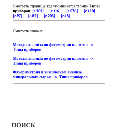
Смотреть страницы где упоминается термин
Типы
приборов
:
[c.202]
[c.116]
[c.576]
[c.140]
[c.97]
[c.84]
[c.203]
[c.18]
Смотреть главы в:
Методы анализа по фотометрии пламени ->
Типы приборов
Методы анализа по фотометрии пламени ->
Типы приборов
Флуориметрия в химическом анализе
минерального сырья -> Типы приборов
ПОИСК