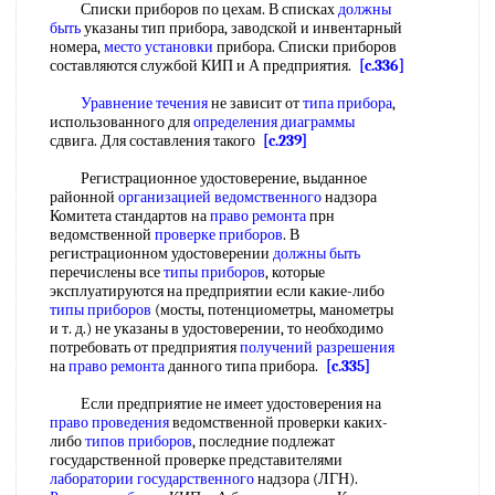
Списки приборов по цехам. В списках
должны
быть
указаны тип прибора, заводской и инвентарный
номера,
место установки
прибора. Списки приборов
составляются службой КИП и А предприятия.
[c.336]
Уравнение течения
не зависит от
типа прибора
,
использованного для
определения диаграммы
сдвига. Для составления такого
[c.239]
Регистрационное удостоверение, выданное
районной
организацией ведомственного
надзора
Комитета стандартов на
право ремонта
прн
ведомственной
проверке приборов
. В
регистрационном удостоверении
должны быть
перечислены все
типы приборов
, которые
эксплуатируются на предприятии если какие-либо
типы приборов
(мосты, потенциометры, манометры
и т. д.) не указаны в удостоверении, то необходимо
потребовать от предприятия
получений разрешения
на
право ремонта
данного типа прибора.
[c.335]
Если предприятие не имеет удостоверения на
право проведения
ведомственной проверки каких-
либо
типов приборов
, последние подлежат
государственной проверке представителями
лаборатории государственного
надзора (ЛГН).