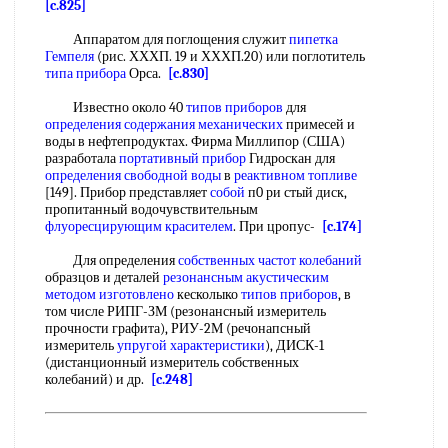
[c.825]
Аппаратом для поглощения служит
пипетка
Гемпеля
(рис. ХХХП. 19 и ХХХП.20) или поглотитель
типа прибора
Орса.
[c.830]
Известно около 40
типов приборов
для
определения содержания механических
примесей и
воды в нефтепродуктах. Фирма Миллипор (США)
разработала
портативный прибор
Гидроскан для
определения свободной воды
в
реактивном топливе
[149]. Прибор представляет
собой
п0 ри стый диск,
пропитанный водочувствительным
флуоресцирующим красителем
. При цропус-
[c.174]
Для определения
собственных частот колебаний
образцов и деталей
резонансным акустическим
методом изготовлено
кесколыко
типов приборов
, в
том числе РИПГ-ЗМ (резонансный измеритель
прочности графита), РИУ-2М (речонапсный
измеритель
упругой характеристики
), ДИСК-1
(дистанционный измеритель собственных
колебаний) и др.
[c.248]