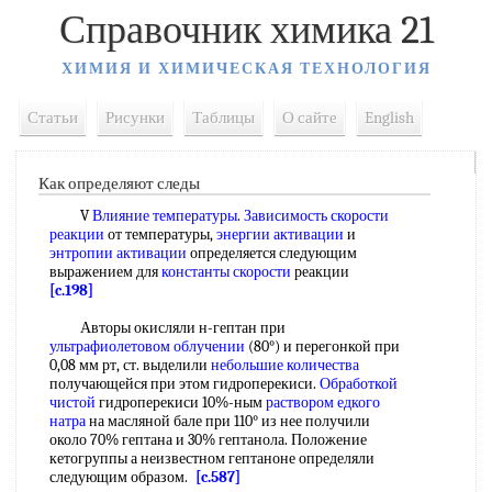
Справочник химика 21
ХИМИЯ И ХИМИЧЕСКАЯ ТЕХНОЛОГИЯ
Статьи
Рисунки
Таблицы
О сайте
English
Как определяют следы
V
Влияние температуры
.
Зависимость скорости
реакции
от температуры,
энергии активации
и
энтропии активации
определяется следующим
выражением для
константы скорости
реакции
[c.198]
Авторы окисляли н-гептан при
ультрафиолетовом облучении
(80°) и перегонкой при
0,08 мм рт, ст. выделили
небольшие количества
получающейся при этом гидроперекиси.
Обработкой
чистой
гидроперекиси 10%-ным
раствором едкого
натра
на масляной бале при 110° из нее получили
около 70% гептана и 30% гептанола. Положение
кетогруппы а неизвестном гептаноне определяли
следующим образом.
[c.587]