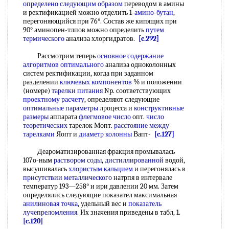
определено
следующим образом
переводом в амины
и ректификацией можно отделить 1-
амино-бутан
,
перегоняющийся при 76°. Состав же кипящих при
90° аминопен-тлпов можно определить
путем
термического
анализа хлоргидратов.
[c.292]
Рассмотрим теперь
основное содержание
алгоритмов оптимального
анализа одноколонных
систем ректификации, когда при заданном
разделении
ключевых компонентов
% и положении
(номере)
тарелки питания
Np. соответствующих
проектному расчету
, определяют следующие
оптимальные параметры
лроцесса и
конструктивные
размеры
аппарата
флегмовое число
опт.
число
теоретических
тарелок Мопт.
расстояние между
тарелками
Яопт и
диаметр колонны
Вапт-
[c.127]
Деароматизированная фракция промывалась
107о-ным
раствором соды
,
дистиллированной
водой,
высушивалась
хлористым кальцием
и перегонялась в
присутствии металлического
натрпя в интервале
температур 193—258° и ири давлении 20 мм. Затем
определялись следующие показател максимальная
анилиновая точка
, удельный вес и
показатель
лучепреломления
. Их значения приведены в табл, 1.
[c.120]