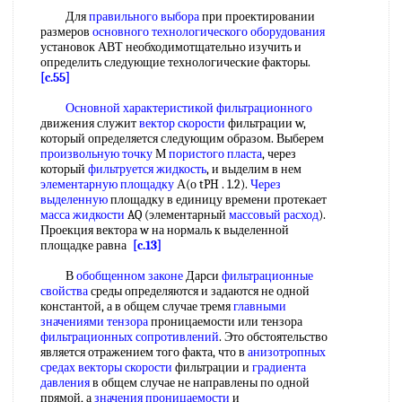
Для
правильного выбора
при проектировании
размеров
основного технологического оборудования
установок АВТ необходимотщательно изучить и
определить следующие технологические факторы.
[c.55]
Основной характеристикой фильтрационного
движения служит
вектор скорости
фильтрации w,
который определяется следующим образом. Выберем
произвольную точку
М
пористого пласта
, через
который
фильтруется жидкость
, и выделим в нем
элементарную площадку
А(о tPH . 1.2).
Через
выделенную
площадку в единицу времени протекает
масса жидкости
AQ (элементарный
массовый расход
).
Проекция вектора w на нормаль к выделенной
площадке равна
[c.13]
В
обобщенном законе
Дарси
фильтрационные
свойства
среды определяются и задаются не одной
константой, а в общем случае тремя
главными
значениями тензора
проницаемости или тензора
фильтрационных сопротивлений
. Это обстоятельство
является отражением того факта, что в
анизотропных
средах
векторы скорости
фильтрации и
градиента
давления
в общем случае не направлены по одной
прямой, а
значения проницаемости
и