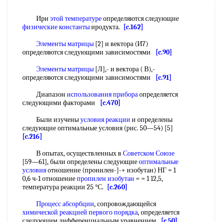
Ирн
этой температуре
определяются следующие
физические константы
иродукта.
[c.162]
Элементы матрицы
[2] и вектора (И7)
определяются следующими зависимостями
[c.90]
Элементы матрицы
[Л],- и вектора ( В),-
определяются следующими зависимостями
[c.91]
Диапазон
использования прибора
определяется
следующими факторами
[c.470]
Были изучены
условия реакции
и определены
следующие оптимальные условия (рис. 50—54) [5]
[c.216]
В опытах, осуществленных в
Советском Союзе
[59—61], были определены следующие
оптимальные
условия
отношение (пронилен-]-+ изобутан) НГ = 1
0,6 ч-1 отношение
пропилен изобутан
= = 1 12,5,
температура реакции 25 °С.
[c.260]
Процесс абсорбции
, сопровождающейся
химической реакцией первого порядка
, определяется
следующим дифференциальным уравнением
[c.50]