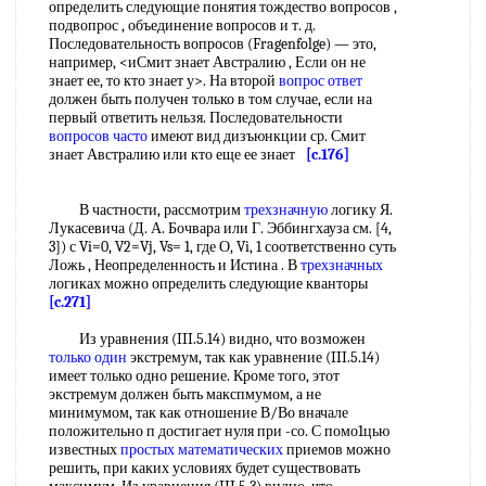
определить следующие понятия тождество вопросов ,
подвопрос , объединение вопросов и т. д.
Последовательность вопросов (Fragenfolge) — это,
например, <иСмит знает Австралию , Если он не
знает ее, то кто знает у>. На второй
вопрос ответ
должен быть получен только в том случае, если на
первый ответить нельзя. Последовательности
вопросов часто
имеют вид дизъюнкции ср. Смит
знает Австралию или кто еще ее знает
[c.176]
В частности, рассмотрим
трехзначную
логику Я.
Лукасевича (Д. А. Бочвара или Г. Эббингхауза см. [4,
3]) с Vi=0, V2=Vj, Vs= 1, где О, Vi, 1 соответственно суть
Ложь , Неопределенность и Истина . В
трехзначных
логиках можно определить следующие кванторы
[c.271]
Из уравнения (III.5.14) видно, что возможен
только один
экстремум, так как уравнение (III.5.14)
имеет только одно решение. Кроме того, этот
экстремум должен быть макспмумом, а не
минимумом, так как отношение В/Во вначале
положительно п достигает нуля при -со. С помо1цью
известных
простых математических
приемов можно
решить, при каких условиях будет существовать