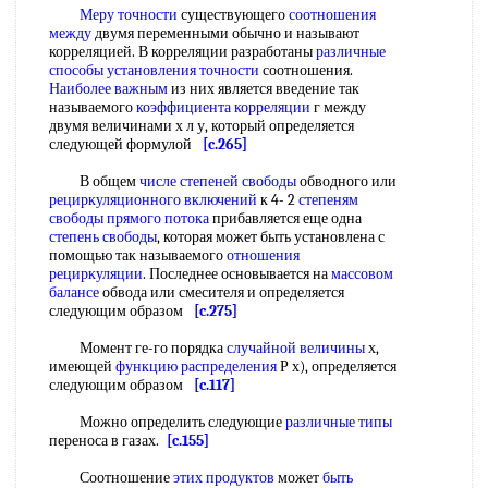
Меру точности
существующего
соотношения
между
двумя переменными обычно и называют
корреляцией. В корреляции разработаны
различные
способы
установления точности
соотношения.
Наиболее важным
из них является введение так
называемого
коэффициента корреляции
г между
двумя величинами х л у, который определяется
следующей формулой
[c.265]
В общем
числе степеней свободы
обводного или
рециркуляционного включений
к 4- 2
степеням
свободы
прямого потока
прибавляется еще одна
степень свободы
, которая может быть установлена с
помощью так называемого
отношения
рециркуляции
. Последнее основывается на
массовом
балансе
обвода или смесителя и определяется
следующим образом
[c.275]
Момент ге-го порядка
случайной величины
х,
имеющей
функцию распределения
Р х), определяется
следующим образом
[c.117]
Можно определить следующие
различные типы
переноса в газах.
[c.155]
Соотношение
этих продуктов
может
быть