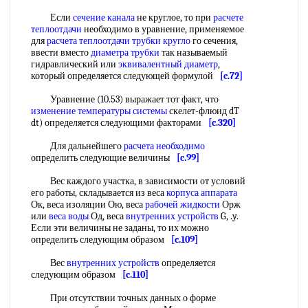
Если
сечение канала
не круглое, то при
расчете
теплоотдачи
необходимо в уравнение, применяемое
для
расчета теплоотдачи
трубки кругло
го сечения,
ввести вместо
диаметра трубки
так называемый
гидравлический или
эквивалентный диаметр
,
который определяется следующей формулой
[c.72]
Уравнение (10.53) выражает тот факт, что
изменение температуры системы
скелет-флюид dT
dt) определяется следующими факторами
[c.320]
Для дальнейшего
расчета необходимо
определить следующие величины
[c.99]
Вес каждого участка, в зависимости от условий
его работы, складывается из веса
корпуса аппарата
Ок, веса изоляции Ою, веса
рабочей жидкости
Орж
или
веса воды
Од, веса
внутренних устройств
G, .y.
Если эти величины не заданы, то их можно
определить следующим образом
[c.109]
Вес
внутренних устройств
определяется
следующим образом
[c.110]
При отсутствии точных данных о форме