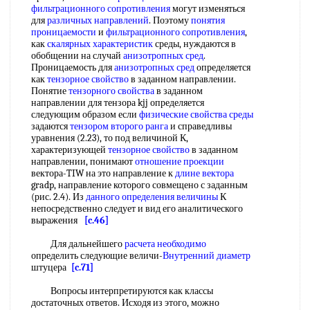
фильтрационного сопротивления
могут изменяться
для
различных направлений
. Поэтому
понятия
проницаемости
и
фильтрационного сопротивления
,
как
скалярных характеристик
среды, нуждаются в
обобщении на случай
анизотропных сред
.
Проницаемость для
анизотропных сред
определяется
как
тензорное свойство
в заданном направлении.
Понятие
тензорного свойства
в заданном
направлении для тензора kjj определяется
следующим образом если
физические свойства среды
задаются
тензором второго ранга
и справедливы
уравнения (2.23), то под величиной К,
характеризующей
тензорное свойство
в заданном
направлении, понимают
отношение проекции
вектора-TIW на это направление к
длине вектора
gradp, направление которого совмещено с заданным
(рис. 2.4). Из
данного определения величины
К
непосредственно следует и вид его аналитического
выражения
[c.46]
Для дальнейшего
расчета необходимо
определить следующие величи-
Внутренний диаметр
штуцера
[c.71]
Вопросы интерпретируются как классы
достаточных ответов. Исходя из этого, можно