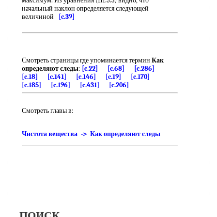
максимум. Из уравнения (III.5.3) видно, что
начальный наклон определяется следующей
величиной
[c.39]
Смотреть страницы где упоминается термин
Как
определяют следы
:
[c.22]
[c.68]
[c.286]
[c.18]
[c.141]
[c.146]
[c.19]
[c.170]
[c.185]
[c.196]
[c.431]
[c.206]
Смотреть главы в:
Чистота вещества -> Как определяют следы
ПОИСК