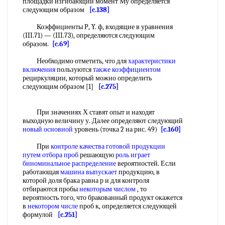
площадки изгибающий момент Му определяется
следующим образом
[c.138]
Коэффициенты Р, Y. ф, входящие в уравнения
(III.71) — (III.73), определяются следующим
образом.
[c.69]
Необходимо отметить, что для
характеристики
включения
пользуются
также коэффициентом
рециркуляции, который можно определить
следующим образом [1]
[c.275]
При значениях Х ставят опыт и находят
выходную величину у. Далее определяют следующий
новый основной
уровень (точка 2 на рис. 49)
[c.160]
При
контроле качества готовой продукции
путем отбора проб
решающую
роль играет
биноминальное распределение
вероятностей. Если
работающая
машина выпускает
продукцию, в
которой доля брака равна р и для контроля
отбираются пробы
некоторым числом
, то
вероятность того, что бракованный продукт окажется
в
некотором числе
проб к, определяется следующей
формулой
[c.251]