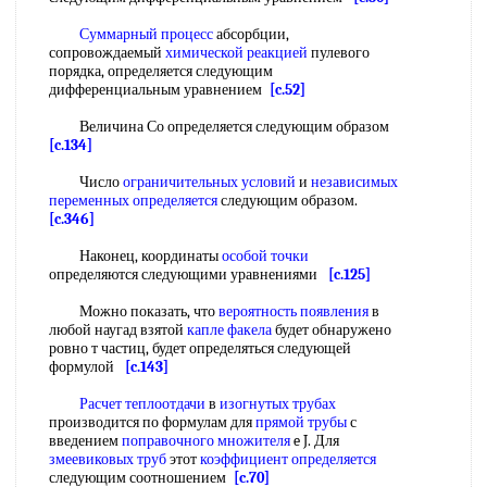
Суммарный процесс
абсорбции,
сопровождаемый
химической реакцией
пулевого
порядка, определяется следующим
дифференциальным уравнением
[c.52]
Величина Со определяется следующим образом
[c.134]
Число
ограничительных условий
и
независимых
переменных определяется
следующим образом.
[c.346]
Наконец, координаты
особой точки
определяются следующими уравнениями
[c.125]
Можно показать, что
вероятность появления
в
любой наугад взятой
капле факела
будет обнаружено
ровно т частиц, будет определяться следующей
формулой
[c.143]
Расчет теплоотдачи
в
изогнутых трубах
производится по формулам для
прямой трубы
с
введением
поправочного множителя
e J. Для
змеевиковых труб
этот
коэффициент определяется
следующим соотношением
[c.70]