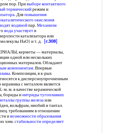
ером пор. При
выборе контактного
ный термический
режим и
лизатора
. Для
повышения
окаталитического окисления
водят водяной
пар.
Механизм
то
вода участвует
в
верхпостн катализатора или
 молекулы НаО) и т. д.
[c.308]
ЛЫ, керметы — материалы,
иции одной или нескольких
ционных материалов. Обладают
ным компонентам
. Впервые
плавы
. Композиции, в к-рых
 относятся к дисперсноупрочненным
 керамика с металлом является
-м. м. в качестве керамической
ы, бориды и
нитриды тугоплавких
металлы группы железа
или
ден, вольфрам, ниобий и тантал.
спец. требованиям в отношении
сти и
возможности образования
но хим.
стабильности определяет