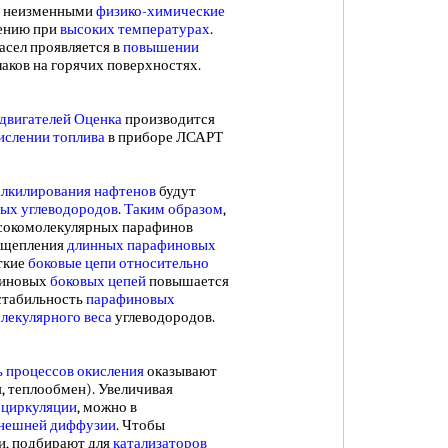
ть неизменными
физико-химические
лению при
высоких температурах
.
сел проявляется в
повышении
лаков на горячих поверхностях.
двигателей Оценка
производится
ислении топлива
в приборе ЛСАРТ
лкилирования нафтенов
будут
вых углеводородов
.
Таким образом
,
окомолекулярных парафинов
асщепления
длинных парафиновых
откие
боковые цепи
относительно
иновых
боковых цепей
повышается
к стабильность
парафиновых
лекулярного веса
углеводородов.
ь процессов окисления
оказывают
, теплообмен). Увеличивая
 циркуляции
, можно в
внешней диффузии
. Чтобы
и, подбирают для
катализаторов