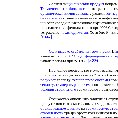
Должен ли
циклический продукт
непрем
Термическая стабильность
— вещь относител
органическая химия связана
с узкими
темпер
бензохинона
с одним эквивалентом дифенилк
циклоприсоединения возникает кристалличес
последнего с дифенилкетеном при 100° С вы
тетрафенил-п-
хинодиметан
. Хотя бис-Р-лак
[c.447]
Соли высоко
стабильны термически
. В
в
начинается при 50 °С.
Дифференциальный тер
начала распада при 270 °С,
[c.224]
Последнее неравенство может всегда имет
при том условии, если знаки у <7сист и баси
получает
теплоту,
температура системы
повы
теплоту
,
температура системы
понижается. 
условия стабильного
термического равновес
Стойкость к окислению зависит от структу
присутствия таких металлов, как медь, желе
отрицательное влияние
на
термическую стаб
стабильность
триарилфосфатов значительно
алкильных соединений
. Эмпирическим путем