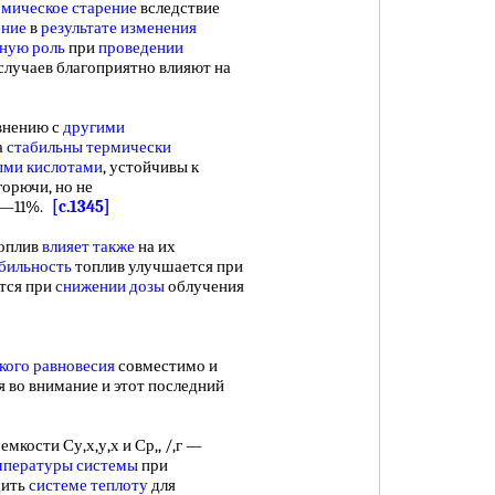
рмическое старение
вследствие
ение
в
результате изменения
ную роль
при
проведении
случаев благоприятно влияют на
внению с
другими
а
стабильны термически
ыми кислотами
, устойчивы к
орючи, но не
—С—11%.
[c.1345]
оплив
влияет также
на их
бильность
топлив улучшается при
ется при
снижении дозы
облучения
кого равновесия
совместимо и
ая во внимание и этот последний
ости Су,х,у,х и Ср,, /,г —
мпературы системы
при
бщить
системе теплоту
для