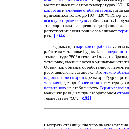
могут применяться при температурах 150—175
коррозии
и
аминные стабилизаторы
, тогда 
применяться только до ПО—120 °С. Хлор-ф
высокую термическую
стабильность. В случ
толилпроизводные превосходят фениловые со
разветвление алкил-радикалов снижает
терми
раз-
[c.146]
Однако при
паровой обработке
усадка к
работе на установке Гудри. Так,
поверхности
температуре 750° в течение 1 часа, и образца
установке, уменьшаются в одинаковой степен
Объем пор образца, обработанного паром, м
работавшего на установке. Это
можно объяс
паром катализаторов
в реакторе Гудри проте
условиях
, т, е. при
более низких
температурах
испытаниях
на стабильность.
Термическое с
меньшую роль, чем при лабораторном
отрав
температуре 750°.
[c.32]
Смотреть страницы где упоминается термин