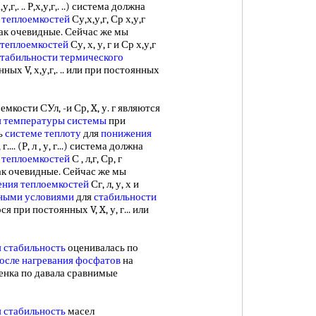
г,. .. Р,х,у,г,. ..) система должна
 теплоемкостей
Су,х,у,г, Ср х,у,г
ак очевидные. Сейчас же мы
 теплоемкостей
Су, х, у, г и Ср х,у,г
стабильности термического
ых V, х,у,г,. .. или при постоянных
сти СУл, -и Ср, X, у. г являются
 температуры системы
при
ть
системе теплоту
для
понижения
... (Р, л , у, г...) система должна
 теплоемкостей
С , л,г, Ср, г
ак очевидные. Сейчас же мы
ения теплоемкостей
Сг, л, у, х и
ными условиями
для
стабильности
 при постоянных V, X, у, г... или
 стабильность
оценивалась по
после
нагревания фосфатов
на
енка по давала сравнимые
 стабильность
масел