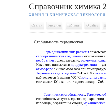
Справочник химика 2
ХИМИЯ И ХИМИЧЕСКАЯ ТЕХНОЛОГИ
Статьи
Рисунки
Таблицы
О сайте
E
Стабильность термическая
Термодинамические расчеты
показываю
сероорганических соединений
окисью цинка
необратимы
, следовательно,
возможна полна
Как окись цинка, так и
продукт реакции
— уль
атмосфере
очищаемого газа при температуре
Термическая диссоциация
ZnO и ZnS в
указан
наблюдается (так, при 400 °С
константа равн
составляет 10" а константа диссоциации ZnS —
Термическая стабильность
.
Термическо
способность мазута выделять при хранении и
карбоиды, асфальтены, смолы,
механические