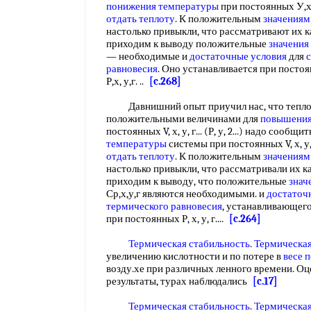
понижения температуры
при постоянных У,х,у,
отдать теплоту
. К положительным
значениям
настолько привыкли, что рассматривают их к
приходим к выводу положительные
значения
— необходимые и
достаточные условия
для
равновесия
. Оно устанавливается при постоянн
Р,х, у,г. ..
[c.268]
Давнишний опыт приучил нас, что теплоемко
положительными величинами для
повышения
постоянных V, х, у, г... (Р, у, 2...) надо сообщи
температуры
системы при постоянных V, х, у, г.
отдать теплоту
. К положительным
значениям
настолько привыкли, что рассматривали их к
приходим к выводу, что положительные
знач
Ср,х,у,г являются необходимыми. и
достаточ
термического равновесия
, устанавливающегося
при постоянных Р, х, у, г....
[c.264]
Термическая стабильность
.
Термическая
увеличению кислотности и по потере в
весе 
возду.хе при различных ленного времени. Оц
результаты, турах наблюдались
[c.17]
Термическая стабильность
.
Термическая