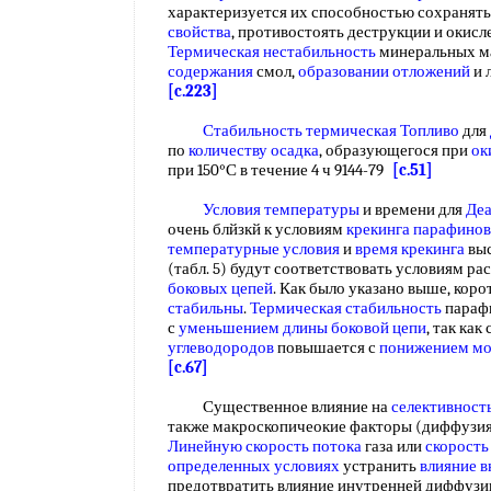
характеризуется их способностью сохраня
свойства
, противостоять деструкции и окис
Термическая нестабильность
минеральных ма
содержания
смол,
образовании отложений
и 
[c.223]
Стабильность термическая Топливо
для
по
количеству осадка
, образующегося при
ок
при 150°С в течение 4 ч 9144-79
[c.51]
Условия температуры
и времени для
Деа
очень блйзкй к условиям
крекинга парафино
температурные условия
и
время крекинга
выс
(табл. 5) будут соответствовать условиям р
боковых цепей
. Как было указано выше, кор
стабильны
.
Термическая стабильность
параф
с
уменьшением длины
боковой цепи
, так ка
углеводородов
повышается с
понижением мо
[c.67]
Существенное влияние на
селективност
также макроскопичеокие факторы (диффузия
Линейную скорость потока
газа или
скорость
определенных условиях
устранить
влияние 
предотвратить влияние инутренней диффузи