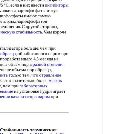
 °С, если в них ввести
ингибиторы
как алкил-диарилфосфаты могут
енилфосфаты имеют самую
ае алкилдиарилфосфатов
единения. С другой стороны,
ческую стабильность
. Чем короче
атализатора больше, чем при
 образца
, обработанного паром при
, проработавшего 4,5 месяца на
и, а объем пор в
разной степени
.
еньше объема пор образца,
нить
только тем, что
отравление
кает в значительно более
мягких
, чем при
лабораторных
пекание
на установке Гудри играет
лении катализатора паром
при
Стабильность термическая
: