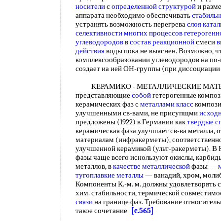
носители
с
определенной структурой
и разм
аппарата необходимо обеспечивать
стабиль
устранять возможность перегрева
слоя ката
селективности
многих процессов
гетерогенн
углеводородов
в
состав реакционной
смеси
в
действия
воды пока не выяснен. Возможно, ч
комплексообразовании углеводородов на по-
создает иа ией ОН-группы (при диссоциации
КЕРАМИКО - МЕТАЛЛИЧЕСКИЕ МАТЕРИА
представляющие
собой
гетерогенные композ
керамических фаз с
металлами класс
компози
улучшенными св-вами, не присупщми
исход
предложены (1922) в Германии как
твердые с
керамическая фаза улучшает св-ва металла,
материалам (инфракерметы), соответственно
улучшенной керамикой (ульт-ракерметы). В К.
фазы чаще всего иснользуют окислы, карбид
металлов, в
качестве металлической
фазы —
тугоплавкие металлы
— ванадий, хром, молиб
Компоненты К.-м. м. должны удовлетворять 
хим. стабильности, термической совместимо
связи
на границе фаз. Требование относитель
такое сочетание
[c.565]