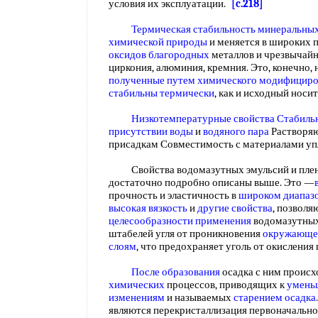
условия их эксплуатации.
[c.218]
Термическая стабильность
минеральных
химической природы
и меняется в широких 
оксидов благородных
металлов и чрезвычайно
циркония, алюминия, кремния. Это, конечно, 
полученные путем химического
модифициро
стабильны термически
, как и исходный носи
Низкотемпературные свойства
Стабиль
присутствии воды
и
водяного пара
Растворяю
присадкам Совместимость с материалами у
Свойства водомазутных эмульсий и плено
достаточно подробно описаны выше. Это —
прочность и эластичность в
широком диапаз
высокая вязкость
и
другие свойства
, позвол
целесообразности применения
водомазутных
штабелей угля от проникновения
окружающег
слоям
, что предохраняет уголь от окислени
После образования
осадка с ним происх
химических
процессов, приводящих к
умень
изменениям
и называемых
старением осадка
являются перекристаллизация первоначальн