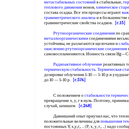
метастабильных состояний
в стабильные,
те
теплового движения
ионов,
химическое стар
состава осадка. Все эти процессы играют
важ
гравиметрического анализа
и в большинстве 
гравиметрические свойства осадков.
[c.15]
Ртутноорганические соединения
по сра
металлоорганическими
соединениями весьм
устойчивы, не разлагаются щелочами и
слаб
окислению ртутноорганические соединения
г
самовоспламеняются. Ионность связи Hg
Радиоактивное облучение
реактивных т
термическую стабильность
.
Термическая ста
дозировке облучения 5-10 — 5-10 р и ухудша
до 10 — 5-10 р.
[c.576]
С положением о
стабильности термичес
превращение х, у, г в нуль. Поэтому, приним
случай, запишем
[c.268]
Давнишний опыт приучил нас, что теплоемк
положительные величины для
повышения те
постоянных V, х,у,г,. .. (Р, х, у, г,. ..) надо соо