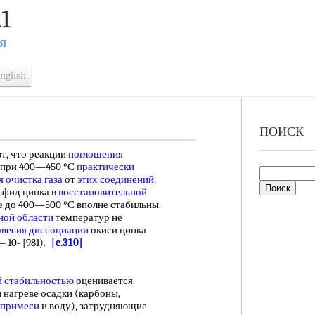
1
Я
nglish
ПОИСК
т, что реакции
поглощения
 при 400—450 °С
практически
я
очистка газа
от
этих соединений
.
фид цинка в
восстановительной
 до 400—500 °С вполне стабильны.
ной области
температур не
овесия диссоциации
окиси цинка
 10- [981).
[c.310]
й стабильностью
оценивается
 нагреве осадки (карбоны,
 примеси
и воду), затрудняющие