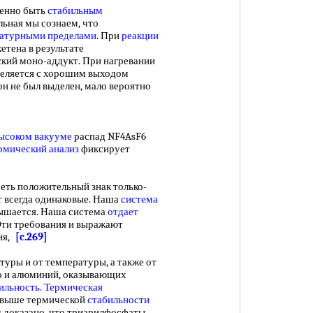
енно быть
стабильным
ьная мы сознаем, что
атурными пределами
. При
реакции
етена в результате
кий моно-аддукт. При нагревании
деляется с хорошим выходом
тон не был выделен, мало вероятно
ысоком вакууме
распад NF4AsF6
мический анализ
фиксирует
ь положительный знак только-
ст всегда одинаковые. Наша
система
шается. Наша система
отдает
Эти требования и выражают
ия,
[c.269]
ры и от температуры, а также от
зо и алюминий, оказывающих
ильность
.
Термическая
 выше термической
стабильности
 доказано, что триарилфосфаты