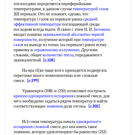
теплоотдачи определяется периферийными
температурами, в данном случае
температурой газов
1Ш перевале. Ото не означает, одпако, что
температура ) газов на перевале раина
средней
эффективной температуре
поглощающей среды
последняя всегда вьппе. В связи с этим Н. И.
Белоконь
вводит понятие
эквивалентной абсолютно черной
поверхности
, излучение которой при
температуре
газов
на выходе из топки (на перевале) равно всему
прямому и
отраженному излучению
. Другими
словами, общее
количество тепла
, передаваемого
эквивалентной
[c.118]
На нра т1[ке чаще всего приходится подвергать
перегонке много-иомпонентиыо нлн сложные
смеси.
[c.199]
Уравненргя (208) и (210) позволяют построить
кривую однократного испарения
сложной смеси, для
чего необходимо задаться рядом температур и найти
соответствующие
значения
доли отгона.
[c.201]
Ис1<омая температура начала
однократного
испарения сложной
смеси дол кна иметь такое
значение, которое удовлетворяло бы равенству (213)