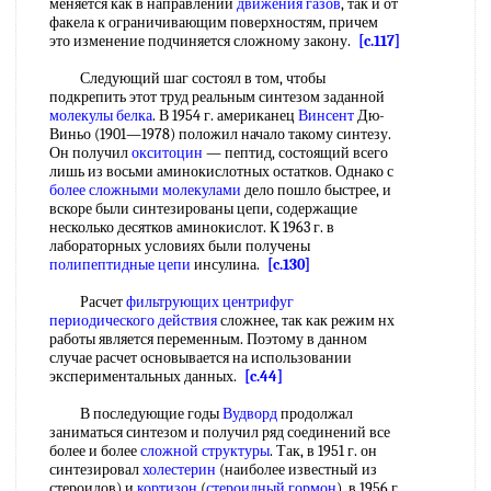
меняется как в направлении
движения газов
, так и от
факела к ограничивающим поверхностям, причем
это изменение подчиняется сложному закону.
[c.117]
Следующий шаг состоял в том, чтобы
подкрепить этот труд реальным синтезом заданной
молекулы белка
. В 1954 г. американец
Винсент
Дю-
Виньо (1901—1978) положил начало такому синтезу.
Он получил
окситоцин
— пептид, состоящий всего
лишь из восьми аминокислотных остатков. Однако с
более сложными молекулами
дело пошло быстрее, и
вскоре были синтезированы цепи, содержащие
несколько десятков аминокислот. К 1963 г. в
лабораторных условиях были получены
полипептидные цепи
инсулина.
[c.130]
Расчет
фильтрующих центрифуг
периодического действия
сложнее, так как режим нх
работы является переменным. Поэтому в данном
случае расчет основывается на использовании
экспериментальных данных.
[c.44]
В последующие годы
Вудворд
продолжал
заниматься синтезом и получил ряд соединений все
более и более
сложной структуры
. Так, в 1951 г. он
синтезировал
холестерин
(наиболее известный из
стероидов) и
кортизон
(
стероидный гормон
), в 1956 г.