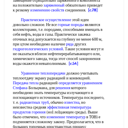
замещение отрицательно заряженного компонента
на положительно
заряженный
обязательно приведет
к резкому
изменению свойств
соединения.
[c.78]
Практическое осуществление
этой идеи
довольно сложное. Не все
горные породы
являются
коллекторами, т.е. породами, способными вмещать в
себя нефть, воды и газы. Практически закачка
оточных вод допускается на глубину не менее 600 м,
при цтом необходимо наличие
ряда
других
гидрогеологических условий
. Такие условия могут и
не оказаться вблизи нефтеперерабатывающего или,
химического завода, тогда этот способ захоронения
воды окажется невыполнимым.
[c.54]
Уравнение теплопередачи
должно учитывать
теплоотдачу экрану радиацией и конвекцией.
Передача тепла
радиацией
определяется уравнением
Стефана
-Больцмана, для
решения
которого
необходимо знать температуры излучающего и
поглощающего источников. Температура последнего,
т. е.
радиантных труб
, обычно
известна
, но
неизвестна средняя
эффективная температура
продуктов горения
(но1 ло1цающен среды). Выше
было отмечено, что
изменение температур
в TOHi e
подчиняется сложному закону. Предполагается, что в
больших топочных нространстпах процесс