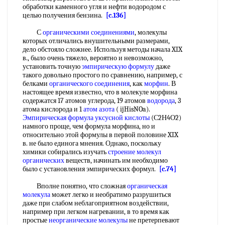
обработки каменного угля и нефти водородом с
целью получения бензина.
[c.136]
С
органическими соединениями
, молекулы
которых отличались внушительными размерами,
дело обстояло сложнее. Используя методы начала XIX
в., было очень тяжело, вероятно и невозможно,
установить точную
эмпирическую формулу
даже
такого довольно простого по сравнению, например, с
белками
органического соединения
, как
морфин
. В
настоящее время известно, что в молекуле морфина
содержатся 17 атомов углерода, 19 атомов
водорода
, 3
атома кислорода и 1
атом азота
( ijHisNOa).
Эмпирическая формула
уксусной кислоты
(С2Н4О2)
намного проще, чем формула морфина, но и
относительно этой формулы в первой половине XIX
в. не было единога мнения. Однако, поскольку
химики собирались изучать
строение молекул
органических
веществ, начинать им необходимо
было с установления эмпирических формул.
[c.74]
Вполне понятно, что сложная
органическая
молекула
может легко и необратимо разрушиться
даже при слабом неблагоприятном воздействии,
например при легком нагревании, в то время как
простые
неорганические молекулы
не претерпевают