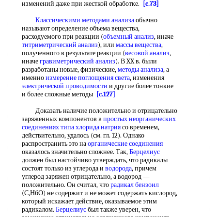
изменений даже при жесткой обработке.
[c.73]
Классическими методами анализа
обычно
называют определение объема вещества,
расходуемого при реакции (
объемный анализ
, иначе
титриметрический анализ
), или
массы вещества
,
полученного в результате реакции (
весовой анализ
,
иначе
гравиметрический анализ
). В XX в. были
разработаны новые, физические,
методы анализа
, а
именно
измерение поглощения света
, изменения
электрической проводимости
и другие более тонкие
и более сложные методы
[c.127]
Доказать наличие положительно и отрицательно
заряженных компонентов в
простых неорганических
соединениях
типа
хлорида натрия
со временем,
действительно, удалось (см. гл. 12). Однако
распространить это на
органические соединения
оказалось значительно сложнее. Так,
Берцелиус
должен был настойчиво утверждать, что радикалы
состоят только из углерода и
водорода
, причем
углерод заряжен отрицательно, а водород —
положительно. Он считал, что
радикал бензоил
(С,НбО) не содержит и не может содержать кислород,
который искажает действие, оказываемое этим
радикалом.
Берцелиус
был также уверен, что