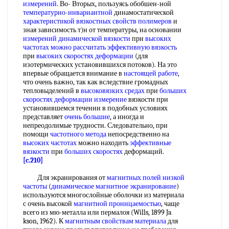
измерений
. Во- Вторых, пользуясь обобшен-ной
температурно-инвариантной
динамостатической
характеристикой вязкостных свойств полимеров
и
зная зависимость т)н от температуры, на основании
измерений динамической вязкости
при
высоких
частотах
можно рассчитать
эффективную вязкость
при
высоких скоростях деформации
(для
изотермических установившихся потоков). На это
впервые обращается внимание в
настоящей работе
,
что очень важно, так как вследствие громадных
тепловыделений в
высоковязких средах
при
больших
скоростях
деформации измерение
вязкости при
установившемся течении в подобных условиях
представляет
очень большие
, а иногда и
непреодолимые трудности. Следовательно, при
помощи
частотного метода
непосредственно на
высоких частотах
можно находить
эффективные
вязкости
при
больших скоростях
деформаций.
[c.210]
Для экранирования от
магнитных полей
низкой
частоты
(
динамическое магнитное экранирование
)
используются многослойные оболочки из материала
с очень высокой
магнитной проницаемостью
, чаще
всего из мю-металла или пермалоя (Wills, 1899 Ja
kson, 1962). К
магнитным свойствам материала
для