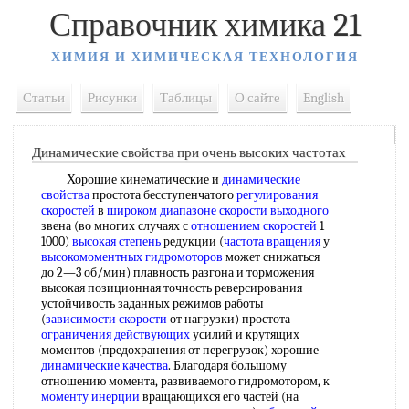
Справочник химика 21
ХИМИЯ И ХИМИЧЕСКАЯ ТЕХНОЛОГИЯ
Статьи
Рисунки
Таблицы
О сайте
English
Динамические свойства при очень высоких частотах
Хорошие кинематические и
динамические
свойства
простота бесступенчатого
регулирования
скоростей
в
широком диапазоне
скорости выходного
звена (во многих случаях с
отношением скоростей
1
1000)
высокая степень
редукции (
частота вращения
у
высокомоментных гидромоторов
может снижаться
до 2—3 об/мин) плавность разгона и торможения
высокая позиционная точность реверсирования
устойчивость заданных режимов работы
(
зависимости скорости
от нагрузки) простота
ограничения действующих
усилий и крутящих
моментов (предохранения от перегрузок) хорошие
динамические качества
. Благодаря большому
отношению момента, развиваемого гидромотором, к
моменту инерции
вращающихся его частей (на