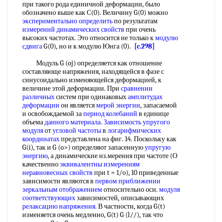
при такого рода единичной деформации, было
обозначено выше как С(0). Величину G(0) можно
экспериментально определить
по результатам
измерений динамических свойств
при очень
высоких частотах. Это относится не только к
модулю
сдвига
G(0), но и к модулю Юнга (0).
[c.298]
Модуль G (oj) определяется как отношение
составляюще напряжения, находящейся в фазе с
синусоидально изменяющейся деформацией, к
величине этой деформации. При
сравнении
различных
систем при одинаковых
амплитудах
деформации
он является
мерой энергии
, запасаемой
и освобождаемой за
период колебаний
в единице
объема
данного материала
.
Зависимость упругого
модуля
от
угловой частоты
в
логарифмических
координатах
представлена на фиг. 14. Поскольку как
G(i), так и G (o>) определяют запасенную
упругую
энергию
, а динамические нз.мерения при частоте (О
качественно
эквивалентны измерениям
неравновесных свойств
при t = 1/о), 10 приведенные
зависимости являются в
первом приближении
зеркальным отображением
относительно оси.
модуля
соответствующих
зависимостей, описывающих
релаксацию напряжения
. В частности, когда G(t)
изменяется очень медленно, G(t) G (l//), так что