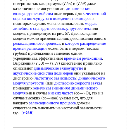
неверным, так как формулы (7.45) и (7.49) даже
качественно не могут описать
динамические
вязкоупругие свойства
полимеров. Для
качественной
оценки
вязкоупругого поведения полимеров
в
некоторых случаях молено использовать
модель
линейного стандартного вязкоупругого тела
или
модель, приведенную на рис. 57. Две последние
модели можно применять лишь для описания одного
релаксационного процесса
, в
котором распределение
времен релаксации
может быть в первом (весьма
грубом) приближении заменено одннм
усредненным, эффективным
временем релаксации
.
Выражения (7.50) — (7.59) качественно правильно
описывают
динамические вязкоупругие
и
акустические свойства полимеров
они указывают на
дисперсию (
частотную зависимость
)
динамического
модуля упругости
(или
дисперсию скорости звука
)
приводят к
конечным значениям
динамического
модуля
как в случае
низких частот
(со—>О), так и в
случае высоких (со—иоо) указывают, что для
каждого
релаксационного процесса
должен
существовать максимум на частотной зависимости
tgo.
[c.248]