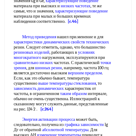
значения Gg и Ge,
характеризующие поведение
материала при высоких и
низких частотах
, те же
самые, что и значения,
характеризующие поведение
материала при малых и больших временах
наблюдения соответственно.
[c.46]
Метод приведения
нашел при.менение и для
характеристики динамических
свойств технических
резин. Следует отметить, однако, что большинство
резиновых изделий
, работающих в
условиях
многократного
нагружения, эксплуатируются при
сравнительно низких
частотах. С практической
точки
зрения
, для
шинных резин
, например, частота 100 гц
является достаточно высоким
верхним пределом
.
Если, как это обычно бывает, температура
существенно
выше температуры стеклования
, то
зависимость динамических
характеристик от
частоты, в ограниченном
таким образом
интервале,
обычно не очень существенна. Иллюстрацией к
сказанному могут служить данные, представленные
на рис. 134 2 .
[c.264]
Энергия активации процесса
может быть,
следовательно, получена из
графика зависимости
lg
Дг от обратной
абсолютной температуры
. Для
высоких АН
изменение температуры
приводит к