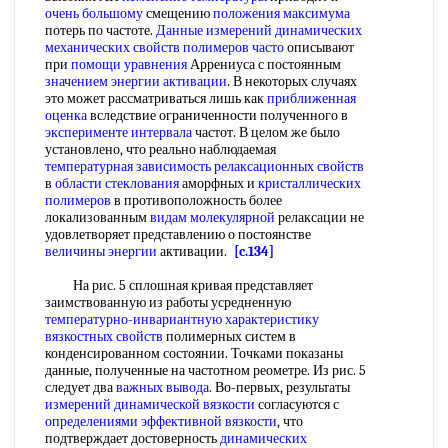
очень большому
смещению
положения максимума
потерь по частоте.
Данные измерений
динамических
механических свойств
полимеров часто
описывают
при
помощи уравнения
Аррениуса с постоянным
значением энергии активации
. В некоторых случаях
это может рассматриваться лишь как
приближенная
оценка
вследствие ограниченности полученного в
эксперименте интервала
частот. В целом же было
установлено, что реально наблюдаемая
температурная зависимость
релаксационных свойств
в
области стеклования
аморфных и
кристаллических
полимеров
в противоположность более
локализованным
видам молекулярной
релаксации не
удовлетворяет представлению о постоянстве
величины энергии
активации.
[c.134]
На рис. 5 сплошная кривая представляет
заимствованную из работы усредненную
температурно-инвариантную характеристику
вязкостных свойств
полимерных систем в
конденсированном состоянии. Точками показаны
данные, полученные на частотном реометре. Из рис. 5
следует два
важных вывода
. Во-первых, результаты
измерений динамической вязкости
согласуются с
определениями эффективной вязкости
, что
подтверждает достоверность
динамических