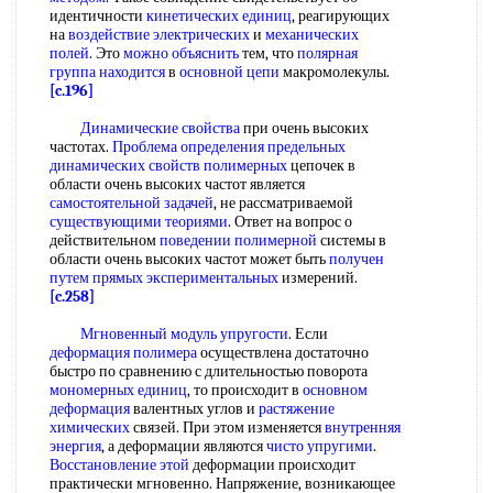
идентичности
кинетических единиц
, реагирующих
на
воздействие электрических
и
механических
полей
. Это
можно объяснить
тем, что
полярная
группа находится
в
основной цепи
макромолекулы.
[c.196]
Динамические свойства
при очень высоких
частотах.
Проблема определения
предельных
динамических
свойств полимерных
цепочек в
области очень высоких частот является
самостоятельной задачей
, не рассматриваемой
существующими теориями
. Ответ на вопрос о
действительном
поведении полимерной
системы в
области очень высоких частот может быть
получен
путем
прямых экспериментальных
измерений.
[c.258]
Мгновенный модуль упругости
. Если
деформация полимера
осуществлена достаточно
быстро по сравнению с длительностью поворота
мономерных единиц
, то происходит в
основном
деформация
валентных углов и
растяжение
химических
связей. При этом изменяется
внутренняя
энергия
, а деформации являются
чисто упругими
.
Восстановление этой
деформации происходит
практически мгновенно. Напряжение, возникающее