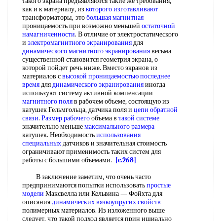
такого экрана предъявляются такие же требования,
как и к материалу, из
которого изготавливают
трансформаторы,-это
большая магнитная
проницаемость при возможно меньшей
остаточной
намагниченности
. В отличие от электростатического
и
электромагнитного экранирования
для
динамического магнитного экранирования
весьма
существенной становится геометрия экрана, о
которой пойдет речь ниже. Вместо экранов из
материалов с
высокой проницаемостью
последнее
время
для
динамического экранирования
иногда
используют систему активной компенсации
магнитного поля
в рабочем объеме, состоящую из
катушек Гельмгольца, датчика поля и
цепи обратной
связи
.
Размер рабочего
объема в
такой системе
значительно меньше
максимального размера
катушек. Необходимость
использования
специальных
датчиков и значительная стоимость
ограничивают применимость таких систем для
работы с большими объемами.
[c.268]
В заключение заметим, что очень часто
предпринимаются попытки использовать
простые
модели
Максвелла или Кельвина — Фойхта для
описания
динамических вязкоупругих свойств
полимерных материалов. Из изложенного выше
следует, что такой подход является прин ишиально