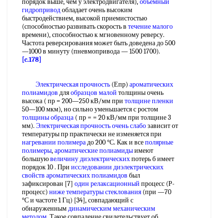
порядок выше, чем у электродвигателя),
объемный
гидропривод
обладает очень высоким
быстродействием, высокой приемистостью
(способностью развивать скорость в
течение малого
времени), способностью к мгновенному реверсу.
Частота реверсирования может быть доведена до 500
—1000 в минуту (пневмопривода — 1500 1700).
[c.178]
Электрическая прочность
(Епр)
ароматических
полиамидов
для
образцов малой
толщины очень
высока ( пр = 200—250 кВ/мм при
толщине пленки
50—100 мкм), но сильно уменьшается с ростом
толщины образца
( пр = = 20 кВ/мм при толщине 3
мм).
Электрическая прочность
очень слабо
зависит от
температуры пр практически не изменяется при
нагревании полимера
до 200 °С. Как и все
полярные
полимеры
,
ароматические полиамиды
имеют
большую
величину диэлектрических
потерь б имеет
порядок 10 . При
исследовании диэлектрических
свойств ароматических полиамидов
был
зафиксирован [7]
один релаксационный
процесс (Р-
процесс)
ниже температуры стеклования
(при —70
°С и частоте 1 Гц) [34], совпадающий с
обнаруженным
динамическим механическим
методом
. Такое совпадение свидетельствует об