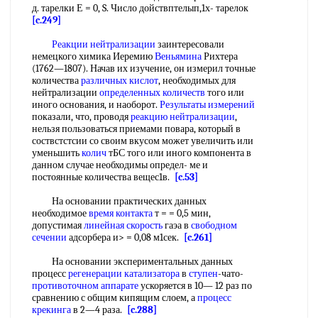
д. тарелки Е = 0, S. Число дойствптелып,1х- тарелок
[c.249]
Реакции нейтрализации
заинтересовали
немецкого химика Иеремию
Веньямина
Рихтера
(1762—1807). Начав их изучение, он измерил точные
количества
различных кислот
, необходимых для
нейтрализации
определенных количеств
того или
иного основания, и наоборот.
Результаты измерений
показали, что, проводя
реакцию нейтрализации
,
нельзя пользоваться приемами повара, который в
соствстстсии со своим вкусом может увеличить или
уменьшить
колич
тБС того или иного компонента в
данном случае необходимы определ- ме и
постоянные количества вещес1в.
[c.53]
На основании практических данных
необходимое
время контакта
т = = 0,5 мин,
допустимая
линейная скорость
гаэа в
свободном
сечении
адсорбера и> = 0,08 м1сек.
[c.261]
На основании экспериментальных данных
процесс
регенерации катализатора
в
ступен
-чато-
противоточном аппарате
ускоряется в 10— 12 раз по
сравнению с общим кипящим слоем, а
процесс
крекинга
в 2—4 раза.
[c.288]