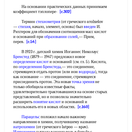
На основании практических данных принимаем
коэффициент тэплопере-
[c.302]
Термин
стехиометрия
(от греческого aтolxelov
—
стихия
, начало, элемент, основа) был
введен
И.
Рихтером для обозначения соотношения масс кислот
и оснований при
образовании солей
,— Прим,
перев.
[c.54]
В 1923 г. датский химик Иоганнес Николаус
Бренстед
(1879— 1947) предложил новое
определение кислот
и оснований (см. гл. 5). Кислота,
по
определению Бренстеда
,— это соединение,
стремящееся отдать протон (или ион
водорода
), тогда
как основание — это соединение, стремящееся
присоединить протон. Эта новая
точка зрения
не
только обобщила известные факты,
удовлетворительно трактовавшиеся на основе старых
представлений, но и позволила значительно
расширить
понятие кислот
и оснований и
использовать его в новых областях.
[c.160]
Парацельс
положил начало важному
направлению в химии, получившему название
иатрохимии
(от греческого latpoo — врач).
Иатрохимия
сыграла важную роль в борьбе с