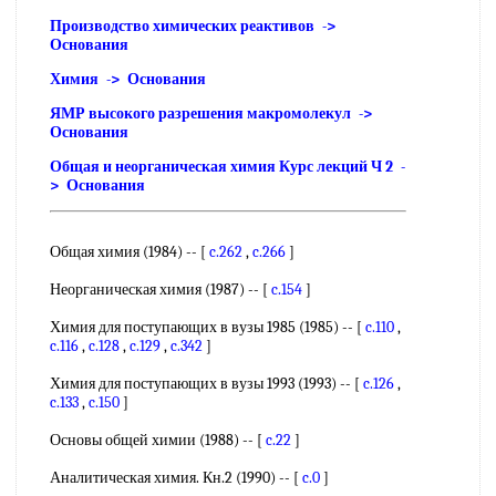
Производство химических реактивов ->
Основания
Химия -> Основания
ЯМР высокого разрешения макромолекул ->
Основания
Общая и неорганическая химия Курс лекций Ч 2 -
> Основания
Общая химия (1984) -- [
c.262
,
c.266
]
Неорганическая химия (1987) -- [
c.154
]
Химия для поступающих в вузы 1985 (1985) -- [
c.110
,
c.116
,
c.128
,
c.129
,
c.342
]
Химия для поступающих в вузы 1993 (1993) -- [
c.126
,
c.133
,
c.150
]
Основы общей химии (1988) -- [
c.22
]
Аналитическая химия. Кн.2 (1990) -- [
c.0
]