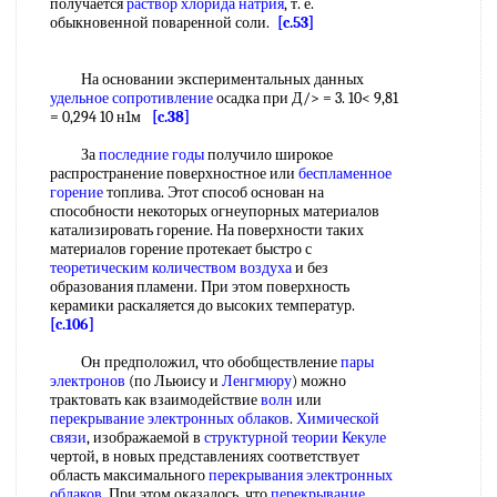
получается
раствор хлорида натрия
, т. е.
обыкновенной поваренной соли.
[c.53]
На основании экспериментальных данных
удельное сопротивление
осадка при Д/> = 3. 10< 9,81
= 0,294 10 н1м
[c.38]
За
последние годы
получило широкое
распространение поверхностное или
беспламенное
горение
топлива. Этот способ основан на
способности некоторых огнеупорных материалов
катализировать горение. На поверхности таких
материалов горение протекает быстро с
теоретическим количеством воздуха
и без
образования пламени. При этом поверхность
керамики раскаляется до высоких температур.
[c.106]
Он предположил, что обобществление
пары
электронов
(по Льюису и
Ленгмюру
) можно
трактовать как взаимодействие
волн
или
перекрывание электронных облаков
.
Химической
связи
, изображаемой в
структурной теории Кекуле
чертой, в новых представлениях соответствует
область максимального
перекрывания электронных
облаков
. При этом оказалось, что
перекрывание