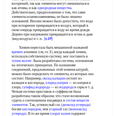
воззрений, так как элементы могут смешиваться и
как атомы, и как
однородные вещества
.
Действительно, предположение о том, что сами
элементы взаимозаменяемы, не было лишено
оснований. Вполне можно было допустить, что вода
при испарении превращается в воздух, который в
свою очередь превращается в воду во время дождя.
Дерево при нагревании превращается в огонь и дым
(вид воздуха) и т. п.
[c.19]
Химия перестала быть мешаниной названий
времен
алхимии (см, гл. 2), когда каждый химик,
используя собственную систему, мог поставить в
тупик
коллег
. Была разработана система, основанная
на логических принципах. По названиям
соединений, предложенных этой номенклатурой,
можно было определить те элементы, из которых оно
состоит. Например,
оксид кальция
состоит из
кальция и кислорода,
хлорид натрия
— из натрия и
хлора,
сульфид водорода
— из
водорода
и серы и т. д.
Четкая система приставок и суффиксов была
разработана таким образом, что стало возможным
судить о соотношении входящих в
состав веществ
элементов
. Так, углекислый газ (
диоксид углерода
)
богаче
кислородом
, чем
угарный
газ (
монооксид
углерода
). В то же время
хлорат калия
содержит