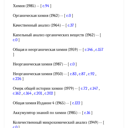
Химия (1985) -- [
c.94
]
Органическая химия (1962) -- [
c.0
]
Качественный анализ (1964) -- [
c.37
]
Капельный анализ органических веществ (1962) -- [
c.0
]
Общая и неорганическая химия (1959) -- [
c.146
,
c.157
]
Неорганическая химия (1987) -- [
c.0
]
Неорганическая химия (1950) -- [
c.83
,
c.87
,
c.92
,
c.226
]
Очерк общей истории химии (1979) -- [
c.72
,
c.147
,
c.162
,
c.164
,
c.201
,
c.202
]
Общая химия Издание 4 (1965) -- [
c.122
]
Аккумулятор знаний по химии (1985) -- [
c.16
]
Количественный микрохимический анализ (1949) -- [
c.0
]