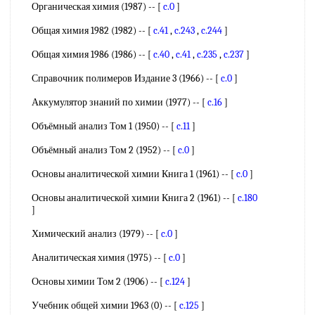
Органическая химия (1987) -- [
c.0
]
Общая химия 1982 (1982) -- [
c.41
,
c.243
,
c.244
]
Общая химия 1986 (1986) -- [
c.40
,
c.41
,
c.235
,
c.237
]
Справочник полимеров Издание 3 (1966) -- [
c.0
]
Аккумулятор знаний по химии (1977) -- [
c.16
]
Объёмный анализ Том 1 (1950) -- [
c.11
]
Объёмный анализ Том 2 (1952) -- [
c.0
]
Основы аналитической химии Книга 1 (1961) -- [
c.0
]
Основы аналитической химии Книга 2 (1961) -- [
c.180
]
Химический анализ (1979) -- [
c.0
]
Аналитическая химия (1975) -- [
c.0
]
Основы химии Том 2 (1906) -- [
c.124
]
Учебник общей химии 1963 (0) -- [
c.125
]