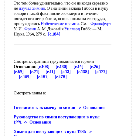
Это тем более удивительно, что он никогда серьезно
не
изучал химию
. О значении вклада Гиббса в науку
говорит такой факт после его смерти в течение
пятидесяти лет работам, основанным на его трудах,
присуждались
Нобелевские премии
. См.-.
Франкфурт
У. И.,
Френк
А. М. Джозайя
Уиллард
Гиббс.— М.
Наука, 1964, 279 с.
[c.184]
Смотреть страницы где упоминается термин
Основания
:
[c.108]
[c.130]
[c.14]
[c.26]
[c.59]
[c.71]
[c.11]
[c.13]
[c.138]
[c.172]
[c.109]
[c.181]
[c.178]
Смотреть главы в:
Готовимся к экзамену по химии -> Основания
Руководство по химии поступающим в вузы
1991 -> Основания
Химия для поступающих в вузы 1985 ->