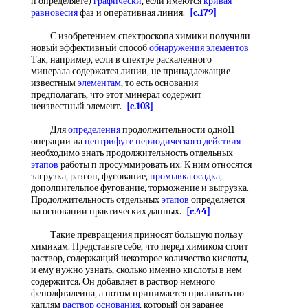
п определяете)
графически
, если имеются
кривая
равновесия
фаз и оперативная линия.
[c.179]
С изобретением спектроскопа химики получили
новый эффективный способ
обнаружения элементов
Так, например, если в спектре раскаленного
минерала содержатся линии, не принадлежащие
известным
элементам
, то есть основания
предполагать, что этот минерал содержит
неизвестный элемент.
[c.103]
Для
определення
продолжительности одно11
операции иа
центрифуге периодического действия
необходимо знать продолжительность отдельных
этапов
работы п просуммировать их. К ним относятся
загрузка, разгон, фугование,
промывка осадка
,
дополпительпое фугование, торможение и выгрузка.
Продолжительность отдельных
этапов
определяется
на основании практических данных.
[c.44]
Такие превращения приносят большую пользу
химикам. Представьте себе, что перед химиком стоит
раствор, содержащий некоторое количество кислоты,
и ему нужно узнать, сколько именно кислоты в нем
содержится. Он добавляет в раствор немного
фенолфталеина, а потом принимается приливать по
каплям
раствор основания
, который он заранее