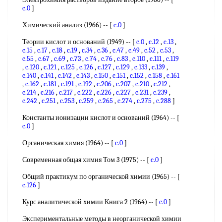
c.0
]
Химический анализ (1966) -- [
c.0
]
Теории кислот и оснований (1949) -- [
c.0
,
c.12
,
c.13
,
c.15
,
c.17
,
c.18
,
c.19
,
c.34
,
c.36
,
c.47
,
c.49
,
c.52
,
c.53
,
c.55
,
c.67
,
c.69
,
c.73
,
c.74
,
c.76
,
c.83
,
c.110
,
c.111
,
c.119
,
c.120
,
c.121
,
c.125
,
c.126
,
c.127
,
c.129
,
c.133
,
c.139
,
c.140
,
c.141
,
c.142
,
c.143
,
c.150
,
c.151
,
c.152
,
c.158
,
c.161
,
c.162
,
c.181
,
c.191
,
c.192
,
c.206
,
c.207
,
c.210
,
c.212
,
c.214
,
c.216
,
c.217
,
c.222
,
c.226
,
c.227
,
c.231
,
c.239
,
c.242
,
c.251
,
c.253
,
c.259
,
c.265
,
c.274
,
c.275
,
c.288
]
Константы ионизации кислот и оснований (1964) -- [
c.0
]
Органическая химия (1964) -- [
c.0
]
Современная общая химия Том 3 (1975) -- [
c.0
]
Общий практикум по органической химии (1965) -- [
c.126
]
Курс аналитической химии Книга 2 (1964) -- [
c.0
]
Экспериментальные методы в неорганической химии