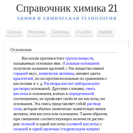
Справочник химика 21
ХИМИЯ И ХИМИЧЕСКАЯ ТЕХНОЛОГИЯ
Статьи
Рисунки
Таблицы
О сайте
English
Основания
Кислотам противостоит
группа веществ
,
называемых основани ями. (
Сильные основания
получили название щелочей.) Эти вещества имеют
горький
вкус,
химически активны
, меняют цвета-
красителей
, но на противоположные по сравнению с
кислотами и т. д.
Растворы кислот
нейтрализуют
растворы
оснований. Другими словами,
смесь
кислоты
и основания, взятых в
определенной
соотношении, не проявляет свойств ни кислоты, ни
основания. Эта смесь представляет собой
раствор
соли
, которая обычно химически значительно менее
активна, чем кислота или основание. Таким образом,
при смешении соответствующих количеств раство-
ров
сильной
и едкой кислоты (
соляной кислоты
) с
сильной
и
едкой щелочью
(
гидроксидом натрия
)