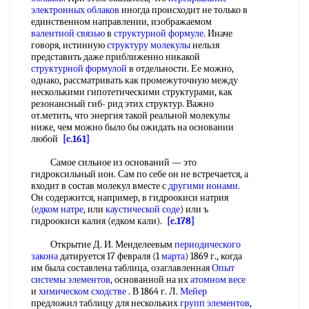
электронных облаков
иногда происходит не только в
единственном направлении, изображаемом
валентной связью
в
структурной формуле
. Иначе
говоря, истинную
структуру молекулы
нельзя
представить даже приближенно никакой
структурной формулой
в отдельности. Ее можно,
однако, рассматривать как промежуточную между
несколькими гипотетическими структурами, как
резонансный гиб- рид этих структур. Важно
от.метить, что энергия такой реальной молекулы
ниже, чем можно было бы ожидать на основании
любой
[c.161]
Самое сильное из оснований — это
гидроксильный ион. Сам по себе он не встречается, а
входит в состав молекул вместе с
другими ионами
.
Он содержится, например, в гидроокиси натрия
(
едком натре
, или
каустической соде
) или ъ
гидроокиси калия (едком кали).
[c.178]
Открытие Д. И. Менделеевым
периодического
закона
датируется 17 февраля (1
марта
) 1869 г., когда
им была составлена таблица, озаглавленная
Опыт
системы элементов
, основанной на их
атомном весе
и
химическом сходстве
. В 1864 г. Л.
Мейер
предложил таблицу для нескольких
групп элементов
,