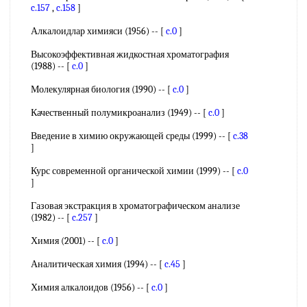
c.157
,
c.158
]
Алкалоидлар химияси (1956) -- [
c.0
]
Высокоэффективная жидкостная хроматография
(1988) -- [
c.0
]
Молекулярная биология (1990) -- [
c.0
]
Качественный полумикроанализ (1949) -- [
c.0
]
Введение в химию окружающей среды (1999) -- [
c.38
]
Курс современной органической химии (1999) -- [
c.0
]
Газовая экстракция в хроматографическом анализе
(1982) -- [
c.257
]
Химия (2001) -- [
c.0
]
Аналитическая химия (1994) -- [
c.45
]
Химия алкалоидов (1956) -- [
c.0
]