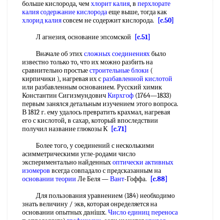
больше кислорода, чем
хлорит калия
, в
перхлорате
калия
содержание кислорода
еще выше, тогда как
хлорид калия
совсем не содержит кислорода.
[c.50]
Л агнезия, основание эпсомской
[c.51]
Вначале об этих
сложных соединениях
было
известно только то, что их можно разбить на
сравнительно простые
строительные блоки
(
кирпичики ), нагревая их с
разбавленной кислотой
или разбавленным основанием. Русский химик
Константин Сигизмундович
Кирхгоф
(1764—1833)
первым занялся детальным изучением этого вопроса.
В 1812 г. ему удалось превратить крахмал, нагревая
его с кислотой, в сахар, который впоследствии
получил название глюкозы К
[c.71]
Более того, у соединений с несколькими
асимметрическими угле-родами число
экспериментально найденных
оптически активных
изомеров
всегда совпадало с предсказанным на
основании теории
Ле Беля —
Вант
-Гоффа.
[c.88]
Для пользования уравнением (184) необходимо
знать величину / экв, которая онределяется на
основании опытных дaнiшx.
Число единиц переноса