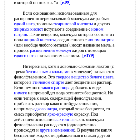
в которой он показы. "л
[c.99]
Если основанием, использованным для
расщепления первоначальной молекулы жира, был
едкий натр
, то ионы
стеариновой кислоты
и других
жирных кислот
вступают в соединение с
ионом
натрия
. Такие вещества, молекула которых состоит из
иона
жирной кислоты
, соединенного с
ионом натрия
(или вообще любого металла), носят название мыла, а
процесс
расщепления молекул
жиров с помощью
едкого натра
называют омылением.
[c.179]
Интересный, хотя и довольно сложный лактон (с
тремя
бензольными кольцами
в молекуле) называется
фенолфталеином. Это
твердое вещество
белого цвета
,
которое в
этиловом спирте
дает бесцветный раствор.
Если немного
такого раствора
добавить к воде,
ничего
не произойдет вода останется бесцветной. Но
если теперь к воде, содержащей фенолфталеин,
прибавить раствор какого-нибудь основания,
например
едкого натра
, который тоже бесцветен, то
смесь приобретет
ярко-красную
окраску. Под
действием основания
лактонная
часть молекулы
фенолфталеина распадается (одновременно
происходят и
другие изменения
). В результате капля
бесцветной жидкости, добавленная в стакан другой