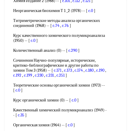
Химия Издание 2 (1988) -- [
c.101
,
c.112
,
c.121
]
Неорганическая биохимия Т 1 _2 (1978) -- [
c.0
]
Титриметрические методы анализа органических
соединений (1968) -- [
c.74
,
c.76
]
Курс качественного химического полумикроанализа
(1950) -- [
c.0
]
Количественный анализ (0) -- [
c.290
]
Сочинения Научно-популярные, исторические,
критико-библиографические и другие работы по
химии Том 3 (1958) -- [
c.171
,
c.173
,
c.174
,
c.180
,
c.190
,
c.192
,
c.199
,
c.230
,
c.231
,
c.251
]
Теоретические основы органической химии (1973) --
[
c.0
]
Курс органической химии (0) -- [
c.0
]
Качественный химический полумикроанализ (1949) -
- [
c.35
]
Органическая химия (1964) -- [
c.0
]