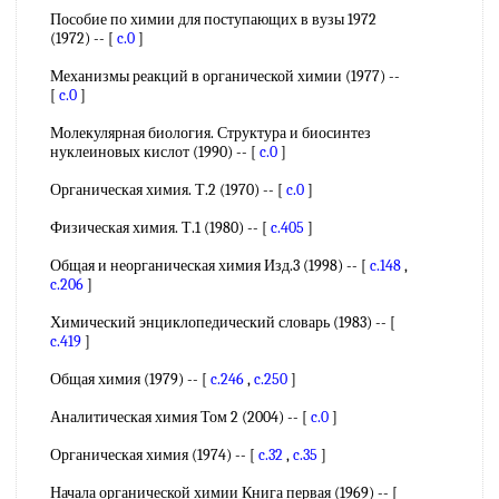
Пособие по химии для поступающих в вузы 1972
(1972) -- [
c.0
]
Механизмы реакций в органической химии (1977) --
[
c.0
]
Молекулярная биология. Структура и биосинтез
нуклеиновых кислот (1990) -- [
c.0
]
Органическая химия. Т.2 (1970) -- [
c.0
]
Физическая химия. Т.1 (1980) -- [
c.405
]
Общая и неорганическая химия Изд.3 (1998) -- [
c.148
,
c.206
]
Химический энциклопедический словарь (1983) -- [
c.419
]
Общая химия (1979) -- [
c.246
,
c.250
]
Аналитическая химия Том 2 (2004) -- [
c.0
]
Органическая химия (1974) -- [
c.32
,
c.35
]
Начала органической химии Книга первая (1969) -- [