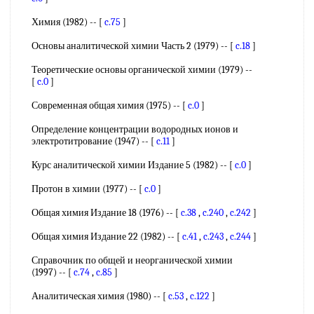
Химия (1982) -- [
c.75
]
Основы аналитической химии Часть 2 (1979) -- [
c.18
]
Теоретические основы органической химии (1979) --
[
c.0
]
Современная общая химия (1975) -- [
c.0
]
Определение концентрации водородных ионов и
электротитрование (1947) -- [
c.11
]
Курс аналитической химии Издание 5 (1982) -- [
c.0
]
Протон в химии (1977) -- [
c.0
]
Общая химия Издание 18 (1976) -- [
c.38
,
c.240
,
c.242
]
Общая химия Издание 22 (1982) -- [
c.41
,
c.243
,
c.244
]
Справочник по общей и неорганической химии
(1997) -- [
c.74
,
c.85
]
Аналитическая химия (1980) -- [
c.53
,
c.122
]