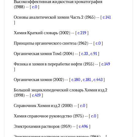
Высокоэффективная жидкостная хроматография
(1988) -- [
c.0
]
Основы аналитической химии Часть 2 (1965) -- [
c.141
]
Химия Краткий словарь (2002) -- [
c.219
]
Принципы органического синтеза (1962) -- [
c.0
]
Органическая химия Том1 (2004) -- [
c.33
,
c.91
]
Физика и химия в переработке нефти (1955) -- [
c.149
]
Органическая химия (2002) -- [
c.180
,
c.181
,
c.443
]
Большой энциклопедический словарь Химия изд.2
(1998) -- [
c.419
]
Справочник Химия изд.2 (2000) -- [
c.0
]
Химия справочное руководство (1975) -- [
c.0
]
Электрохимия растворов (1959) -- [
c.496
]
Электрохимия растворов издание второе (1966) -- [