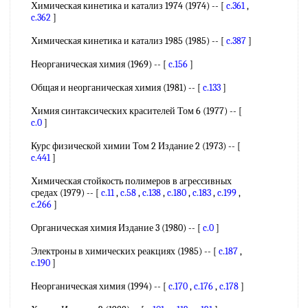
Химическая кинетика и катализ 1974 (1974) -- [
c.361
,
c.362
]
Химическая кинетика и катализ 1985 (1985) -- [
c.387
]
Неорганическая химия (1969) -- [
c.156
]
Общая и неорганическая химия (1981) -- [
c.133
]
Химия синтаксических красителей Том 6 (1977) -- [
c.0
]
Курс физической химии Том 2 Издание 2 (1973) -- [
c.441
]
Химическая стойкость полимеров в агрессивных
средах (1979) -- [
c.11
,
c.58
,
c.138
,
c.180
,
c.183
,
c.199
,
c.266
]
Органическая химия Издание 3 (1980) -- [
c.0
]
Электроны в химических реакциях (1985) -- [
c.187
,
c.190
]
Неорганическая химия (1994) -- [
c.170
,
c.176
,
c.178
]