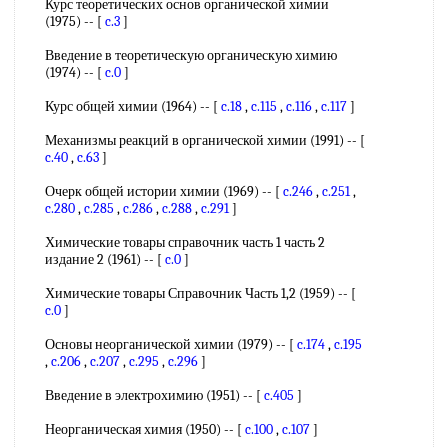
Курс теоретических основ органической химии
(1975) -- [
c.3
]
Введение в теоретическую органическую химию
(1974) -- [
c.0
]
Курс общей химии (1964) -- [
c.18
,
c.115
,
c.116
,
c.117
]
Механизмы реакций в органической химии (1991) -- [
c.40
,
c.63
]
Очерк общей истории химии (1969) -- [
c.246
,
c.251
,
c.280
,
c.285
,
c.286
,
c.288
,
c.291
]
Химические товары справочник часть 1 часть 2
издание 2 (1961) -- [
c.0
]
Химические товары Справочник Часть 1,2 (1959) -- [
c.0
]
Основы неорганической химии (1979) -- [
c.174
,
c.195
,
c.206
,
c.207
,
c.295
,
c.296
]
Введение в электрохимию (1951) -- [
c.405
]
Неорганическая химия (1950) -- [
c.100
,
c.107
]