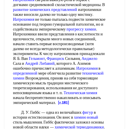
догмами средневековой схоластической медицины. В
развитие химических представлений
иатрохимики
также вносили далеко не только одну мистику.
Иатрохимия
не только пыталась подвести химическое
основание под теорию гуморальной патологии, но и
содействовала эмпирическому
прогрессу химии
.
Иатрохимики ввели представления о кислотности и
щелочности, открыли много новых соединений,
начали ставить первые воспроизводимые (хотя
далеко не всегда методологически правильные)
эксперименты. К числу иатрохимиков принадлежали
Я. Б. Ван
Гельмонт
,
Франциск
Сильвия,
Анджело
Сала и
Андрей
Либавий
, которого А. Азимов
ошибочно причисляет к алхимикам.
Иатрохимия
в
определенной
мере облегчила развитие
технической
химии
Возрождения, приняв на себя тормозящие
химическую мысль традиции мистического
теоретизирования, использования не доступного
непосвященным языка и т. п.
Техническая химия
начала беспрепятственно накапливать и описывать
эмпирический материал.
[c.181]
Д. У. Гиббс — одна из величайших
фигур
в
истории естествознания. Он внес в
химию новый
стиль мышления. Гиббс фактически заложил основы
новой области науки —
химической термодинамики
.