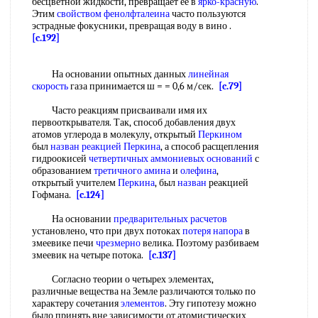
бесцветной жидкости, превращает ее в
ярко-красную
.
Этим
свойством фенолфталеина
часто пользуются
эстрадные фокусники, превращая воду в вино .
[c.192]
На основании опытных данных
линейная
скорость
газа принимается ш = = 0,6 м/сек.
[c.79]
Часто реакциям присваивали имя их
первооткрывателя. Так, способ добавления двух
атомов углерода в молекулу, открытый
Перкином
был
назван
реакцией Перкина
, а способ расщепления
гидроокисей
четвертичных аммониевых оснований
с
образованием
третичного амина
и
олефина
,
открытый учителем
Перкина
, был
назван
реакцией
Гофмана.
[c.124]
На основании
предварительных расчетов
установлено, что при двух потоках
потеря напора
в
змеевике печи
чрезмерно
велика. Поэтому разбиваем
змеевик на четыре потока.
[c.137]
Согласно теории о четырех элементах,
различные вещества на Земле различаются только по
характеру сочетания
элементов
. Эту гипотезу можно
было принять вне зависимости от атомистических