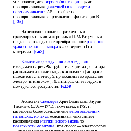
установлено, что
скорость фильтрации
прямо
пропорциональна
движущей сило процесса
—
перепаду давления
АР — и обратно
пронорцноиальна сопротивлению фильтрации В
[c.35]
На основании опытов с различными
гранулированными материалами П. М. Разумоиым
предлои епо следующее преобразованное
расчетное
уравнение
потери напора
в слое зернистгГго
материала
[c.63]
Конденсатор воздушного охлаждения
изображен на рис. 95. Трубные секции конденсатора
расположены в виде шатра, в основании [которого
находится вентилятор 2, приводимый во враш,ение
электро- ц. игятолом ]. Для направления воздуха в
межтрубное пространствь
[c.158]
Ассистент
Сведберга
Арие Вильгельм Каурин
Тиселиус (1902— 1971), также швед, в 1923 г.
разработал более совершенный
метод разделения
гигантских молекул
, основанный на характере
распределения
электрического заряда
по
поверхности молекулы
. Этот способ — электрофорез