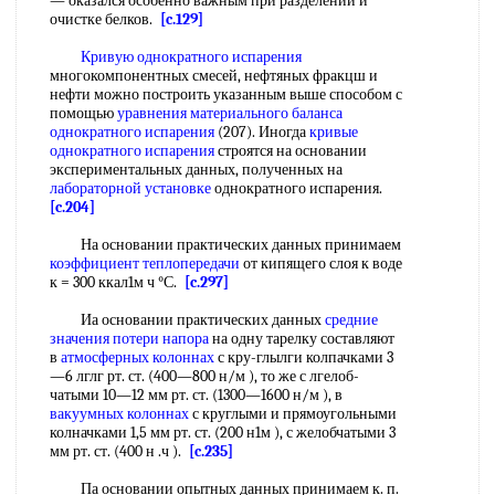
— оказался особенно важным при разделении и
очистке белков.
[c.129]
Кривую однократного испарения
многокомпонентных смесей, нефтяных фракцш и
нефти можно построить указанным выше способом с
помощью
уравнения материального баланса
однократного испарения
(207). Иногда
кривые
однократного испарения
строятся на основании
экспериментальных данных, полученных на
лабораторной установке
однократного испарения.
[c.204]
На основании практических данных принимаем
коэффициент теплопередачи
от кипящего слоя к воде
к = 300 ккал1м ч °С.
[c.297]
Иа основании практических данных
средние
значения
потери напора
на одну тарелку составляют
в
атмосферных колоннах
с кру-глылги колпачками 3
—6 лглг рт. ст. (400—800 н/м ), то же с лгелоб-
чатыми 10—12 мм рт. ст. (1300—1600 н/м ), в
вакуумных колоннах
с круглыми и прямоугольными
колначками 1,5 мм рт. ст. (200 н1м ), с желобчатыми 3
мм рт. ст. (400 н .ч ).
[c.235]
Па основании опытных данных принимаем к. п.