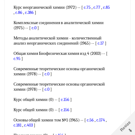
Курс неорганической химии (1972) -- [
c.75
,
c.77
,
c.85
,
c.86
,
c.386
]
Комплексные соединения в аналитической химии
(1975) -- [
c.0
]
Методы аналитической химии - количественный
анализ неорганических соединений (1965) -- [
c.17
]
Общая химия Биофизическая химия изд 4 (2003) -- [
c.95
]
Современные теоретические основы органической
химии (1978) -- [
c.0
]
Современные теоретические основы органической
химии (1978) -- [
c.0
]
Курс общей химии (0) -- [
c.156
]
Курс общей химии (0) -- [
c.156
]
Основы общей химии том №1 (1965) -- [
c.56
,
c.174
,
c.181
,
c.403
]