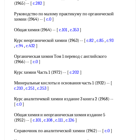
(1965) -- [
c.282
]
Руководство по малому практикуму по органической
химии (1964) -- [
c.0
]
Общая химия (1964) -- [
c.101
,
c.353
]
Курс неорганической химии (1963) -- [
c.82
,
c.85
,
c.93
,
c.94
,
c.432
]
Органическая химия Том 1 перевод с английского
(1966) -- [
c.0
]
Курс химии Часть 1 (1972) -- [
c.202
]
Минеральные кислоты и основания часть 1 (1932) -- [
c.210
,
c.251
,
c.253
]
Курс аналитичекой химии издание 3 книга 2 (1968) --
[
c.0
]
Общая химия и неорганическая химия издание 5
(1952) -- [
c.101
,
c.108
,
c.111
,
c.126
]
Справочник по аналитической химии (1962) -- [
c.0
]