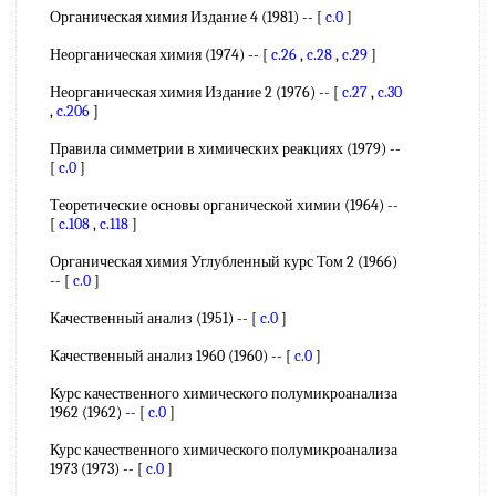
Органическая химия Издание 4 (1981) -- [
c.0
]
Неорганическая химия (1974) -- [
c.26
,
c.28
,
c.29
]
Неорганическая химия Издание 2 (1976) -- [
c.27
,
c.30
,
c.206
]
Правила симметрии в химических реакциях (1979) --
[
c.0
]
Теоретические основы органической химии (1964) --
[
c.108
,
c.118
]
Органическая химия Углубленный курс Том 2 (1966)
-- [
c.0
]
Качественный анализ (1951) -- [
c.0
]
Качественный анализ 1960 (1960) -- [
c.0
]
Курс качественного химического полумикроанализа
1962 (1962) -- [
c.0
]
Курс качественного химического полумикроанализа
1973 (1973) -- [
c.0
]