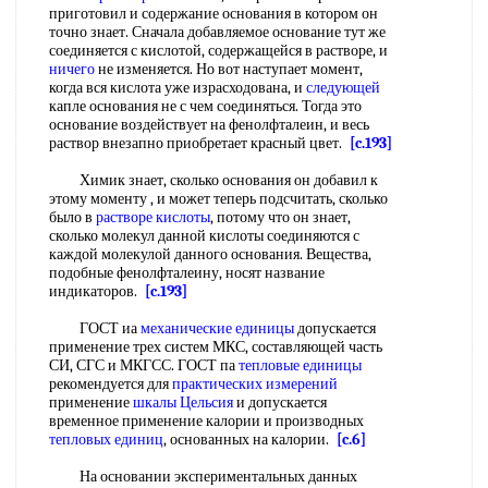
приготовил и содержание основания в котором он
точно знает. Сначала добавляемое основание тут же
соединяется с кислотой, содержащейся в растворе, и
ничего
не изменяется. Но вот наступает момент,
когда вся кислота уже израсходована, и
следующей
капле основания не с чем соединяться. Тогда это
основание воздействует на фенолфталеин, и весь
раствор внезапно приобретает красный цвет.
[c.193]
Химик знает, сколько основания он добавил к
этому моменту , и может теперь подсчитать, сколько
было в
растворе кислоты
, потому что он знает,
сколько молекул данной кислоты соединяются с
каждой молекулой данного основания. Вещества,
подобные фенолфталеину, носят название
индикаторов.
[c.193]
ГОСТ иа
механические единицы
допускается
применение трех систем МКС, составляющей часть
СИ, СГС и МКГСС. ГОСТ па
тепловые единицы
рекомендуется для
практических измерений
применение
шкалы Цельсия
и допускается
временное применение калории и производных
тепловых единиц
, основанных на калории.
[c.6]
На основании экспериментальных данных