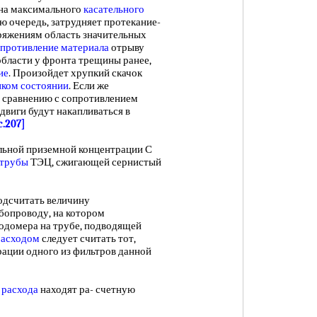
ина максимального
касательного
вою очередь, затрудняет протекание-
пряжениям область значительных
противление материала
отрыву
области у фронта трещины ранее,
ие
. Произойдет хрупкий скачок
ком состоянии
. Если же
о сравнению с сопротивлением
сдвиги будут накапливаться в
c.207]
ной приземной концентрации С
 трубы
ТЭЦ, сжигающей сернистый
одсчитать величину
бопроводу, на котором
одомера на трубе, подводящей
расходом
следует считать тот,
рации одного из фильтров данной
 расхода
находят ра- счетную