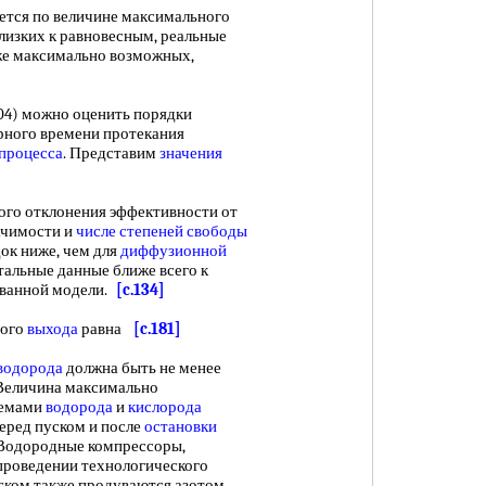
ется по величине максимального
близких к равновесным, реальные
же максимально возможных,
104) можно оценить порядки
рного времени протекания
процесса
. Представим
значения
о отклонения эффективности от
ачимости и
числе степеней свободы
ок ниже, чем для
диффузионной
нтальные данные ближе всего к
ованной модели.
[c.134]
ого
выхода
равна
[c.181]
водорода
должна быть не менее
). Величина максимально
темами
водорода
и
кислорода
еред пуском и после
остановки
 Водородные компрессоры,
проведении технологического
ском также продуваются азотом,