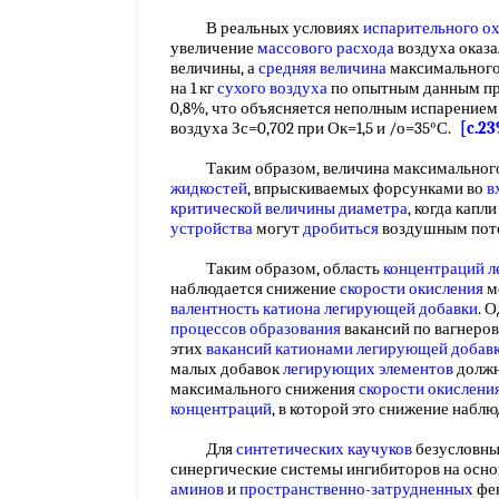
В реальных условиях
испарительного о
увеличение
массового расхода
воздуха оказа
величины, а
средняя величина
максимального
на 1 кг
сухого воздуха
по опытным данным пр
0,8%, что объясняется неполным испарением
воздуха Зс=0,702 при Ок=1,5 и /о=35°С.
[c.23
Таким образом, величина максимальног
жидкостей
, впрыскиваемых форсунками во
в
критической величины
диаметра
, когда капл
устройства
могут
дробиться
воздушным пото
Таким образом, область
концентраций
л
наблюдается снижение
скорости окисления
м
валентность катиона
легирующей добавки
. 
процессов образования
вакансий по вагнеро
этих
вакансий катионами
легирующей добав
малых добавок
легирующих элементов
должн
максимального снижения
скорости окислени
концентраций
, в которой это снижение набл
Для
синтетических каучуков
безусловны
синергические системы ингибиторов на осн
аминов
и
пространственно-затрудненных
фен