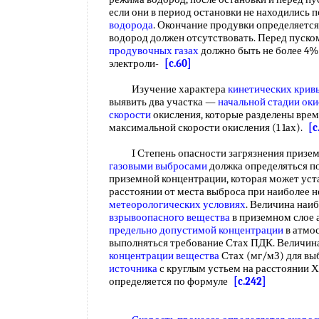
если они в период остановки не находились 
водорода
. Окончание продувки определяется
водород должен отсутствовать. Перед пуск
продувочных газах
должно быть не более 4%
электроли-
[c.60]
Изучение характера
кинетических крив
выявить два участка —
начальной стадии ок
скорости
окисления, которые разделены вре
максимальной скорости окисления (1 1ах).
[c
I Степень опасности загрязнения призем
газовыми выбросами
должка определяться п
приземной концентрации, которая может уст
расстоянии от места выброса при наиболее 
метеорологических условиях
. Величина наи
взрывоопасного вещества
в приземном слое
предельно допустимой концентрации
в атмос
выполняться требование Стах ПДК. Величин
концентрации вещества
Стах (мг/мЗ) для выб
источника
с круглым устьем на расстоянии Х
определяется по формуле
[c.242]