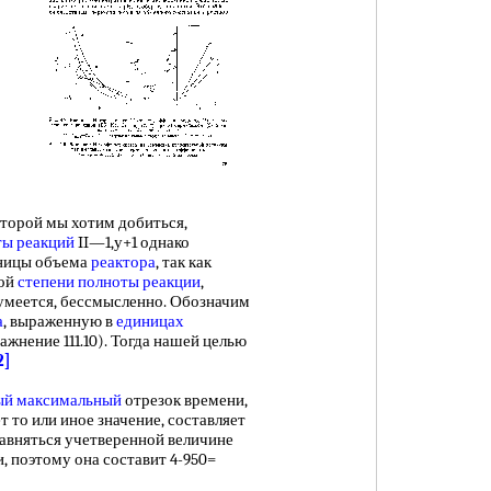
о
торой мы хотим добиться,
ты реакций
II—1,у+1 однако
иницы объема
реактора
, так как
ной
степени полноты реакции
,
умеется, бессмысленно. Обозначим
а
, выраженную в
единицах
ажнение 111.10). Тогда нашей целью
2]
ый максимальный
отрезок времени,
 то или иное значение, составляет
равняться учетверенной величине
и, поэтому она составит 4-950=