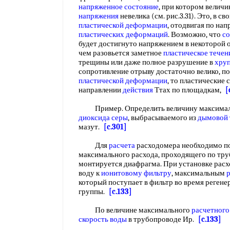
напряженное состояние
, при котором велич
напряжения
невелика (см. рис.3.31). Это, в с
пластической деформации
, отодвигая по на
пластических деформаций
. Возможно, что
со
будет достигнуто напряжением в некоторой 
чем разовьется заметное
пластическое течен
трещины или даже полное разрушение в
хруп
сопротивление отрыву достаточно велико, п
пластической деформации
, то пластические 
направлении
действия
Ттах по площадкам,
[
Пример. Определить величину максималь
диоксида серы
, выбрасываемого из
дымовой
мазут.
[c.301]
Для
расчета
расходомера необходимо п
максимального расхода, проходящего по тру
монтируется диафрагма. При установке расх
воду к
ионитовому фильтру
, максимальным
который поступает в фильтр во время регене
группы.
[c.133]
По величине максимального
расчетного
скорость воды
в трубопроводе Ир.
[c.133]