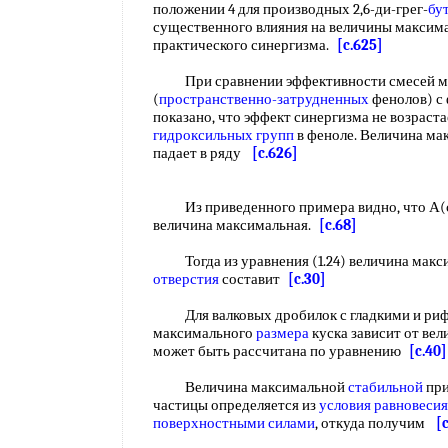
положении 4 для производных 2,6-ди-грег-
бу
существенного влияния на величины максима
практического синергизма.
[c.625]
При сравнении эффективности смесей моно-
(
пространственно-затрудненных
фенолов) с
показано, что эффект синергизма не возраст
гидроксильных групп
в феноле. Величина ма
падает в ряду
[c.626]
Из приведенного примера видно, что А(с
величина максимальная.
[c.68]
Тогда из уравнения (1.24) величина макс
отверстия
составит
[c.30]
Для валковых дробилок с гладкими и риф
максимального
размера
куска зависит от вел
может быть рассчитана по уравнению
[c.40]
Величина максимальной
стабильной
при
частицы определяется из
условия равновесия
поверхностными силами
, откуда получим
[