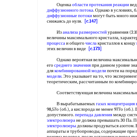
Оценка
области протекания реакции
вед
диффузионного потока
. Однако в условиях, 
диффузионные потоки
могут быть много ни
снижаясь до нуля.
[c.147]
Из
анализа размерностей
уравнения (2.
величины максимального кристалла, характе
процесса
и общего
числа
кристаллов к концу
этих величин в виде
[c.173]
Однако вероятная величина максимальног
его
среднего значения
при данном уровне зн
для
комбинированной модели
почти на поряд
модели
. Это указывает на то, что экспериме
теоретическим, рассчитанным по комбинир
Соответствующая величина максимальн
В вырабатываемых
газах концентрация
98,57о (об.), а кислорода не менее 977о (об.
допустимого.
перепада давления
между сис
электролизера
не должна превышать 30 Па. П
электролизеры
должны продуваться азотом.
аппараты и трубопроводы, содержащие при 
режима водород, после остановки и перед пу