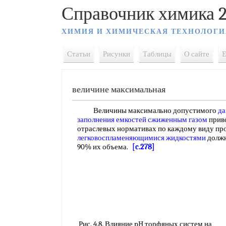
Справочник химика 2
ХИМИЯ И ХИМИЧЕСКАЯ ТЕХНОЛОГИ
Статьи
Рисунки
Таблицы
О сайте
E
величине максимальная
Величины максимально допустимого
да
заполнения емкостей
сжиженным газом
приво
отраслевых нормативах по каждому виду про
легковоспламеняющимися жидкостями
должн
90% их объема.
[c.278]
Рис. 4.8. Влияние pH торфяных систем на