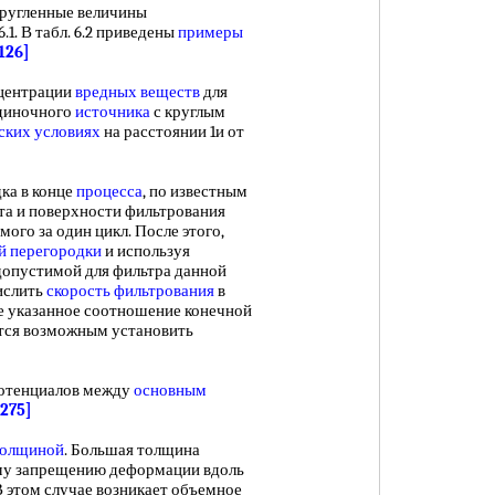
округленные величины
.1. В табл. 6.2 приведены
примеры
.126]
центрации
вредных веществ
для
одиночного
источника
с круглым
ских условиях
на расстоянии 1и от
ка в конце
процесса
, по известным
та и поверхности фильтрования
ого за один цикл. После этого,
й перегородки
и используя
 допустимой для фильтра данной
ислить
скорость фильтрования
в
ие указанное соотношение конечной
тся возможным установить
отенциалов между
основным
.275]
толщиной
. Большая толщина
ому запрещению деформации вдоль
 этом случае возникает объемное