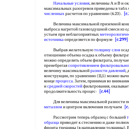
Начальные условия
, величины А и В и 
максимальных разогревов приведены в табл. 6
численных
расчетов по уравнению (6.23).
[c
Величина максимальной приземной кон
выброса нагретой газовоздушной смеси из 
устьем при неблагоприятных
метеорологиче
источника
определяется по формуле
[c.299]
Выбрав желательную
толщину слоя
осад
отношению объема осадка к объему фильтра
можно определить объем фильтрата, получаем
пренебрегая
сопротивлением фильтровально
величину максимальной
разности давлений
,
конструкции, по уравнению (11,5) можно выч
конце
процесса
. Затем, принимая во вниман
и
средней скоростей
фильтрования, оказывае
продолжительность процес-
[c.44]
Для величины максимальной разности п
металлом
и центром включения получаем
[c
Рассмотрим теперь образец с большей
образца
приводит к стеснению и даже полн
фронта трещины (в направлении толщины). В