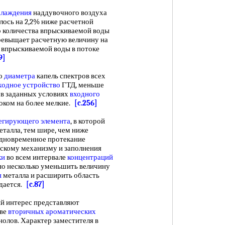
хлаждения
наддувочного воздуха
лось на 2,2% ниже расчетной
 количества впрыскиваемой воды
евыщает расчетную величину на
 впрыскиваемой воды в потоке
9]
о
диаметра
капель спектров всех
ходное устройство
ГТД, меньше
и в заданных условиях
входного
ком на более мелкие.
[c.256]
егирующего элемента
, в которой
еталла, тем шире, чем ниже
Одновременное протекание
вскому механизму и заполнения
ки
во всем интервале
концентраций
о несколько уменьшить величину
я
металла и расширить область
юдается.
[c.87]
й интерес представляют
ове
вторичных ароматических
олов. Характер заместителя в