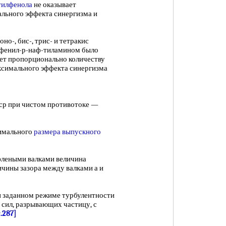
тилфенола
не оказывает
льного эффекта синергизма и
, бис-, трис- и тетракис
 фенил-р-наф-тиламином было
ает пропорционально количеству
ксимального эффекта синергизма
р при чистом противотоке —
имального
размера
выпускного
леными валками величина
ичины зазора между валками а и
 заданном режиме турбулентности
сил, разрывающих частицу, с
c.287]