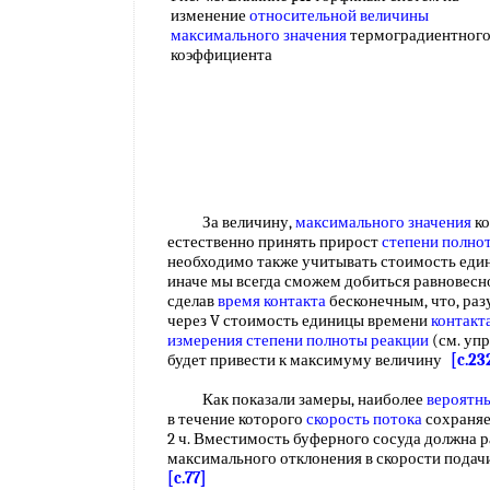
изменение
относительной величины
максимального значения
термоградиентног
коэффициента
За величину,
максимального значения
ко
естественно принять прирост
степени полно
необходимо также учитывать стоимость ед
иначе мы всегда сможем добиться равновес
сделав
время контакта
бесконечным, что, раз
через V стоимость единицы времени
контакт
измерения
степени полноты реакции
(см. упр
будет привести к максимуму величину
[c.23
Как показали замеры, наиболее
вероятн
в течение которого
скорость потока
сохраняет
2 ч. Вместимость буферного сосуда должна 
максимального отклонения в скорости подач
[c.77]