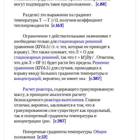
могут подтвердить такое предположение .
[c.88]
Раздели) это выражение па градиент
температуры Т —Т )/(1, иолучим коэффициент
теплопроводности
[c.163]
Ограничение т действительными значениями т
необходимо только для
стационарных решений
уравнения (XIV.6.5) (т. е. тех, которые не приводят к
взрыву). Это также означает, что Л < О для
стационарных решений
, так что т > kf jDy/ . Отметим,
что для Л > OF (t) будет расти без предела.
Решение
уравнения
(XIV.6.5) для случаев, приводящих к
взрыву ввиду больших градиентов температуры и
концентраций
, вероятно, не имеет зна-
[c.387]
Расчет реактора
, содержащего гранулированную
массу, в принципе аналогичен расчету
безнасадочного
реактора вытеснения
. Главное
отличие, вероятно, заключается в том, что в
гранулированном слое существует как продольный,
так и поперечный градиенты температуры и
концентрации (рис.
[c.287]
Поперечные градиенты температуры.
Общие
положения
[c.52]