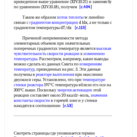
нриведепное выше уравнение (XIV.10.21) и заменяя бу
по уравнению (XIV.10.18), получим
[c.404]
Таким же образом
поток теплоты
w линейно
связан с
градиентом концентрации
d ldx, а не только с
градиентом температуры dT/dx
[c.113]
Причиной неприменимости метода
элементарных объемов при значительных
поперечных градиентах температур является
высокая
чувствительность
скорости реакции
к
изменению
температуры
. Рассмотрим, например, какие выводы
можно сделать из данных Смита по
измерениям
температур
, приведенных на рис. 3. Эти данные
получены в
реакторе вытеснения
при окислении
двуокиси серы. Установлено, что при
температуре
стенки реактора
197°С температура вблизи его оси на
300°С выше. Поскольку
энергия активации
этой
реакции составляет около 20 ккал1г-моль,
значения
константы скорости
в горячей зоне и у стенки
находятся в соотношении
[c.53]
Смотреть страницы где упоминается термин