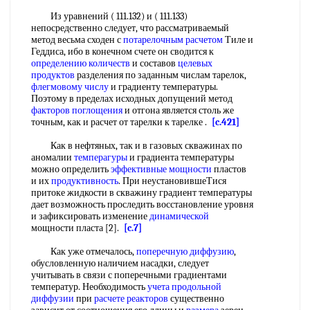
Из уравнений ( 111.132) и ( 111.133)
непосредственно следует, что рассматриваемый
метод весьма сходен с
потарелочным расчетом
Тиле и
Геддиса, ибо в конечном счете он сводится к
определению количеств
и составов
целевых
продуктов
разделения по заданным числам тарелок,
флегмовому числу
и градиенту температуры.
Поэтому в пределах исходных допущений метод
факторов поглощения
и отгона является столь же
точным, как и расчет от тарелки к тарелке .
[c.421]
Как в нефтяных, так и в газовых скважинах по
аномалии
темперагуры
и градиента температуры
можно определить
эффективные мощности
пластов
и их
продуктивность
. При неустановившеТися
притоке жидкости в скважину градиент температуры
дает возможность проследить восстановление уровня
и зафиксировать изменение
динамической
мощности пласта [2].
[c.7]
Как уже отмечалось,
поперечную диффузию
,
обусловленную наличием насадки, следует
учитывать в связи с поперечными градиентами
температур. Необходимость
учета
продольной
диффузии
при
расчете реакторов
существенно