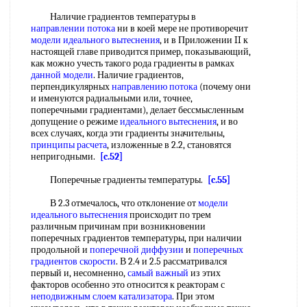
Наличие градиентов температуры в
направлении потока
ни в коей мере не противоречит
модели идеального вытеснения
, и в Приложении II к
настоящей главе приводится пример, показывающий,
как можно учесть такого рода градиенты в рамках
данной модели
. Наличие градиентов,
перпендикулярных
направлению потока
(почему они
и именуются радиальными или, точнее,
поперечными градиентами), делает бессмысленным
допущение о режиме
идеального вытеснения
, и во
всех случаях, когда эти градиенты значительны,
принципы расчета
, изложенные в 2.2, становятся
непригодными.
[c.52]
Поперечные градиенты температуры.
[c.55]
В 2.3 отмечалось, что отклонение от
модели
идеального вытеснения
происходит по трем
различным причинам при возникновении
поперечных градиентов температуры, при наличии
продольной и
поперечной диффузии
и
поперечных
градиентов скорости
. В 2.4 и 2.5 рассматривался
первый и, несомненно,
самый важный
из этих
факторов особенно это относится к реакторам с
неподвижным слоем катализатора
. При этом