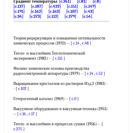
Градиент температуры
:
[c.261]
[c.81]
[c.8]
[c.127]
[c.187]
[c.422]
[c.151]
[c.149]
[c.191]
[c.162]
[c.163]
[c.107]
[c.43]
[c.34]
[c.273]
[c.112]
[c.279]
[c.54]
Теория рециркуляции и повышение оптимальности
химических процессов (1970) -- [
c.14
,
c.48
]
Тепло- и массообмен Теплотехнический
эксперимент (1982) -- [
c.115
]
Физико-химические основы производства
радиоэлектронной аппаратуры (1979) -- [
c.14
,
c.52
]
Выращивание кристаллов из растворов Изд.2 (1983) -
- [
c.102
]
Гетерогенный катализ (1969) -- [
c.0
]
Вакуумное оборудование и вакуумная техника (1951)
-- [
c.16
,
c.17
]
Тепло- и массообмен в процессах сушки (1956) -- [
c.275
]