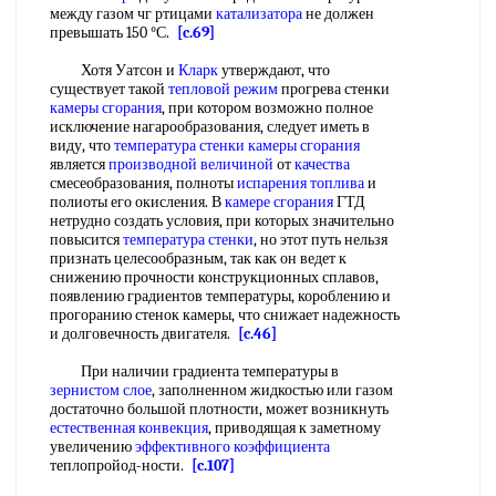
между газом чг ртицами
катализатора
не должен
превышать 150 °С.
[c.69]
Хотя Уатсон и
Кларк
утверждают, что
существует такой
тепловой режим
прогрева стенки
камеры сгорания
, при котором возможно полное
исключение нагарообразования, следует иметь в
виду, что
температура стенки
камеры сгорания
является
производной
величиной
от
качества
смесеобразования, полноты
испарения топлива
и
полиоты его окисления. В
камере сгорания
ГТД
нетрудно создать условия, при которых значительно
повысится
температура стенки
, но этот путь нельзя
признать целесообразным, так как он ведет к
снижению прочности конструкционных сплавов,
появлению градиентов температуры, короблению и
прогоранию стенок камеры, что снижает надежность
и долговечность двигателя.
[c.46]
При наличии градиента температуры в
зернистом слое
, заполненном жидкостью или газом
достаточно большой плотности, может возникнуть
естественная конвекция
, приводящая к заметному
увеличению
эффективного коэффициента
теплопройод-ности.
[c.107]