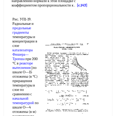
направлению нормали к этой площадке с
коаффициентом пропорциональности к .
[c.142]
Рис. УП1-19.
Радиальные и
продольные
градиенты
температуры и
концентрации в
слое
катализатора
Фишера—
Тропша
при 200
°С в
реакторе
вытеснения
[по
шкале О—15
отложены (в °С)
приращения
температуры в
слое по
сравнению с
начальной
температурой
по
шкале О—4
отложены (в м)