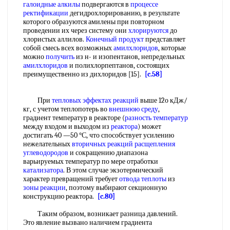
галоидные алкилы
подвергаются в
процессе
ректификации
дегидрохлорированию, в результате
которого образуются амилены при повторном
проведении их через систему они
хлорируются
до
хлористых аллилов.
Конечный продукт
представляет
собой смесь всех возможных
амилхлоридов
, которые
можно
получить
из н- и изопентанов, непредельных
амилхлоридов
и полихлорпептанов, состоящих
преимущественно из дихлоридов [15].
[c.58]
При
тепловых эффектах реакций
выше 12о кДж/
кг, с учетом теплопотерь во
внешнюю среду
,
градиент температур в реакторе (
разность температур
между входом и выходом из
реактора
) может
достигать 40 —50 °С, что способствует усилению
нежелательных
вторичных реакций
расщепления
углеводородов
и сокращению диапазона
варьируемых температур по мере отработки
катализатора
. В этом случае экзотермический
характер превращений требует
отвода теплоты
из
зоны реакции
, поэтому выбирают секционную
конструкцию реактора.
[c.80]
Таким образом, возникает разница давлений.
Это явление вызвано наличием градиента