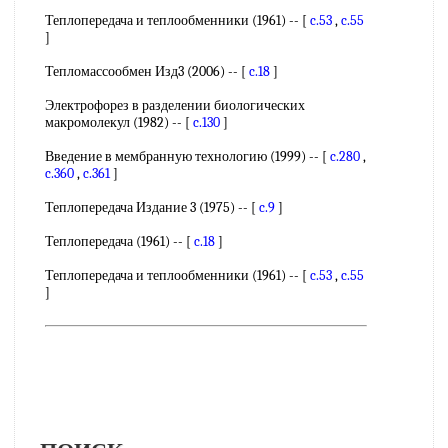
Теплопередача и теплообменники (1961) -- [
c.53
,
c.55
]
Тепломассообмен Изд3 (2006) -- [
c.18
]
Электрофорез в разделении биологических
макромолекул (1982) -- [
c.130
]
Введение в мембранную технологию (1999) -- [
c.280
,
c.360
,
c.361
]
Теплопередача Издание 3 (1975) -- [
c.9
]
Теплопередача (1961) -- [
c.18
]
Теплопередача и теплообменники (1961) -- [
c.53
,
c.55
]