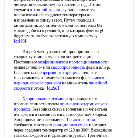
четвертой больше, чем на третьей, и т. д. В этом
случае в
отгонной колонне
устанавливается
положительный градиент температуры но
направлению снизу вверх. Путем подвода в
кипятильник достаточного количества тенла Qn
можно добиться условий, при которых флегма gl
будет иметь любую желательную температуру.
[c.233]
Второй член уравнений пропорционален
градиенту температуры или концентрации.
Постоянным
коэффициентом пропорциональности
является тепло- или
массопроводность
фазы а или р.
В элементах
непрерывного процесса
тепло- и
массоемкость отличается от емкости фаз
элементов
периодического процесса
на множитель
линейной
скорости
потока.
[c.156]
Хлорирование пентанов
производится в
промышленности путем
применения термического
процесса
. Безводная смесь изопентана и я-пентана
испаряется и смешивается с газообразным хлором.
Хлорирование завершается II
реакторе типа
трубчатки, в котором
реакционная смесь
проходит
через градиент температур от 120 до 300°. Выходящие
газы охлаждаются и фракционируются. Третичные