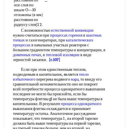
расстояния по
оси слоя по
шкале О—10
отложены (в мм)
расстояния по
радиусу слоя]1 2.
С возможностью
естественной конвекции
нужно считаться при
процессах горения
в
шахтных
топках
и газогенераторах, при
каталитических
процессах
в начальных участках реакторов с
большим градиентом температуры и концентрации, в
доменных печах
, в
тепловой изоляции
в виде
зернистой засыпки.
[c.107]
Если при этом единственным теплом,
подводимым в кипятильник, является
тепло
избыточного
перегрева водяного
нара
, то ввиду его
сравнительной незначительности оно не покроет
всей потребности нроцесса однократного выкипания
последнее не могло бы произойти, если бы
температура флегмы gl не была выше температуры в
кипятильнике. В результате
процесса однократного
выкипания флегма охлаждается и принимает
температуру остатка. Аналогичное рассуждение
показывает, что температура 1 , на второй тарелке
должна быть выше температуры на первой тарелке,
на третьей тарелке больше, чем на второй, на