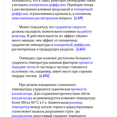
указывалось, что в таких реакторах необходимо также
учитывать
поперечную диффузию
. Перейдем теперь
к рассмотрению влияния продольной и
поперечной
диффузии
, ограничившись кратким и, в основном,
качественным рассмотрением
вопроса.
[c.59]
Может показаться, что
градиенты скорости
должны оказывать значительное влияние на
работу
реактора
. В действительности их эффект обычно
много меньше, чем эффект от поперечных
градиентов температуры и
поперечной диффузии
,
рассмотренных в предыдущих разделах.
[c.64]
Очевидно, при наличии достаточно большого
градиента температуры важным фактором
процесса
передачи тепла
от частицы к частице становится
излучение это, например, имеет место при горении
твердых топлив.
[c.175]
При резком повышении (снижении)
температуры ухудшается )ханическая
прочность
катализатора
. Для сохранения прочностных ойств
катализатора
не рекомендуется изменять температуру
более 1М на 40 °С в 1 ч. Значительная
разница
температур
между катали-тором и циркулирующим
газом может вызвать разрушение струк- ры
катализатора
допустимый градиент температур