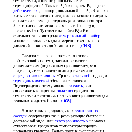
температуры, и поэтому оно называется
термодиффузией. Так как Рд больше, чем Pg, на диск
действует сила
, пропорциональная (Р — Pg). Эта сила
вызывает отклонение нити, которое можно измерить
оптически с помощью зеркальца от гальванометра.
Зная отклонение, можно вычислить Рз — Pg и,
поскольку Гз и Tg известны, найти Pg и Р в
отдельности. Такого рода
измерительный прибор
можно использовать для измерения очень малых
давлений — вплоть до 10 мм рт. ст. .
[c.148]
Следовательно, равновесие пластовой
нефтегазовой системы, очевидно, является
динамическим (подвижным) равновесием, что
подтверждается приведенными расчетами по
определению величины
/Ср при
различной
гидро-, и
термодинамической
обстановке в залежи.
Подтверждение этому можно
получить
, если
сопоставить конкретные
значения
градиентов
температуры состояния астатического равновесия для
реальных жидкостей или
[c.108]
Это не означает, однако, что в
реакционных
сосудах
, содержащих газы, реагирующие быстро и с
достаточной эндо- или
экзотермичностью
, не может
существовать градиентов температуры порядка
нескольких градусов. Только прямые эксперименты