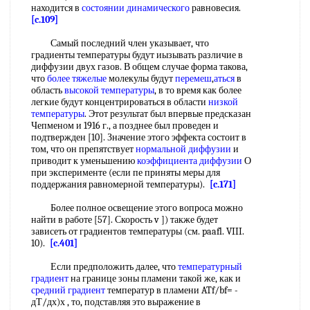
находится в
состоянии динамического
равновесия.
[c.109]
Самый последний член указывает, что
градиенты температуры будут иызывать различие в
диффузии двух газов. В общем случае форма такова,
что
более тяжелые
молекулы будут
перемеш
,
аться
в
область
высокой температуры
, в то время как более
легкие будут концентрироваться в области
низкой
температуры
. Этот результат был впервые предсказан
Чепменом и 1916 г., а позднее был проведен и
подтвержден [10]. Значение этого эффекта состоит в
том, что он препятствует
нормальной диффузии
и
приводит к уменьшению
коэффициента диффузии
О
при эксперименте (если пе приняты меры для
поддержания равномерной температуры).
[c.171]
Более полное освещение этого вопроса можно
найти в работе [57]. Скорость v ]) также будет
зависеть от градиентов температуры (см. paafl. VIII.
10).
[c.401]
Если предположить далее, что
температурный
градиент
на границе зоны пламени такой же, как и
средний градиент
температур в пламени ATf/bf= -
дТ/дх)х , то, подставляя это выражение в