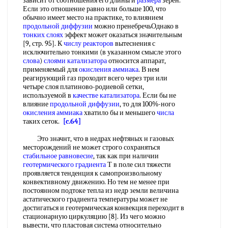
зависит от соотношения его длины и
размера
зерен.
Если это отношение равно или больше 100, что
обычно имеет место на практике, то влиянием
продольной диффузии
можно пренебречьОднако в
тонких слоях
эффект может оказаться значительным
[9, стр. 95]. К
числу реакторов
вытеснения с
исключительно тонкими (в указанном смысле этого
слова
)
слоями катализатора
относится аппарат,
применяемый для
окисления аммиака
. В нем
реагирующий газ проходит всего через три или
четыре слоя платиново-родиевой сетки,
используемой в
качестве катализатора
. Если бы не
влияние
продольной диффузии
, то для 100%-ного
окисления аммиака
хватило бы и меньшего
числа
таких сеток.
[c.64]
Это значнт, что в недрах нефтяных н газовых
месторождений не может строго сохраняться
стабильное равновесие
, так как при наличии
геотермического градиента
Т в поле сил тяжести
проявляется тенденция к самопроизвольному
конвективному движению. Но тем не менее при
постоянном подтоке тепла из недр земли величина
астатического градиента температуры может не
достигаться и геотермическая конвекция переходит в
стационарную циркуляцию [8]. Из чего можно
вывести, что пластовая система относительно