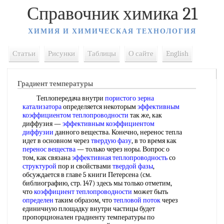
Справочник химика 21
ХИМИЯ И ХИМИЧЕСКАЯ ТЕХНОЛОГИЯ
Статьи
Рисунки
Таблицы
О сайте
English
Градиент температуры
Теплопередача внутри
пористого зерна
катализатора
определяется некоторым
эффективным
коэффициентом теплопроводности
так же, как
диффузия —
эффективным коэффициентом
диффузии
данного вещества. Конечно, неренос тепла
идет в основном через
твердую фазу
, в то время как
перенос вещества
— только через норы. Вопрос о
том, как связана
эффективная теплопроводность
со
структурой
пор и свойствами
твердой фазы
,
обсуждается в главе 5 книги Петерсена (см.
библиографию, стр. 147) здесь мы только отметим,
что
коэффициент теплопроводности
может быть
определен
таким образом, что
тепловой поток
через
единичную площадку внутри частицы будет
пропорционален градиенту температуры по