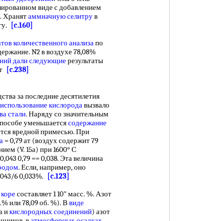
улированном виде с добавлением
. Хранят
аммиачную селитру
в
агу.
[c.160]
атов количественного анализа
по
ержание. N2 в воздухе 78,08%
ений
дали следующие
результаты
тат
[c.238]
ва за последние десятилетия
использование кислорода
вызвало
ва стали
. Наряду со значительным
способе уменьшается
содержание
тся вредной примесью. При
а
= 0,79 ат (воздух содержит 79
ием (V. 15а) при 1600° С
 0,043 0,79 == 0,038. Эта величина
родом
. Если, например, оно
0,043/6 0,033%.
[c.123]
 коре
составляет 1 10" масс. %. Азот
.% или 78,09 об. %). В
виде
а и
кислородных соединений
) азот
очников, в
атмосферных осадках
.