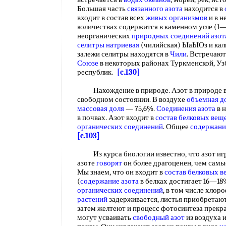
Большая часть
связанного азота
находится в
входит в состав всех
живых организмов
и в 
количествах содержится в каменном угле (1—
неорганических
природных соединений
азот
селитры натриевая
(чилийская) ЫаЫОз и кал
залежи селитры находятся в
Чили
. Встречают
Союзе
в некоторых районах Туркменской, Уз
республик.
[c.130]
Нахождение в природе. Азот в природе вс
свободном состоянии. В воздухе
объемная д
массовая доля
— 75,6%.
Соединения азота
в 
в почвах. Азот входит в
состав белковых вещ
органических соединений
. Общее
содержани
[c.103]
Из курса биологии известно, что азот игр
азоте
говорят
он более драгоценен, чем самы
Мы знаем, что он входит в
состав белковых в
(
содержание азота
в белках достигает 16—18%
органических соединений
, в том числе хлор
растений
задерживается, листья приобретаю
затем желтеют и процесс фотосинтеза прекр
могут усваивать
свободный азот
из воздуха 