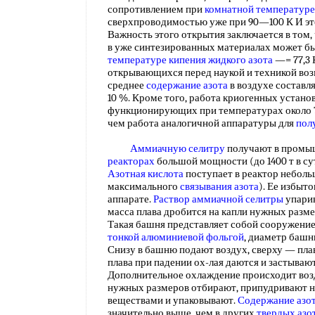
сопротивлением при
комнатной температуре
сверхпроводимостью уже при 90—100 К И это
Важность этого открытия заключается в том
в уже синтезированных материалах может б
температуре кипения жидкого азота
—= 77,3 
открывающихся перед наукой и техникой во
среднее
содержание азота
в воздухе составля
10 %. Кроме того, работа криогенных устано
функционирующих при температурах около 7
чем работа аналогичной аппаратуры для
пол
Аммиачную селитру
получают в промы
реакторах
большой мощности (до 1400 т в су
Азотная кислота
поступает в реактор неболь
максимального
связывания азота
). Ее избыт
аппарате.
Раствор аммиачной селитры
упарив
масса плава дробится на капли нужных разме
Такая башня представляет собой сооружение
тонкой
алюминиевой фольгой
, диаметр башн
Снизу в башню подают воздух, сверху — пла
плава при падении ох-лая даются и застывают
Дополнительное охлаждение происходит воз
нужных размеров отбирают, припудривают 
веществами и упаковывают.
Содержание азо
значительно выше, чем в других
твердых азо