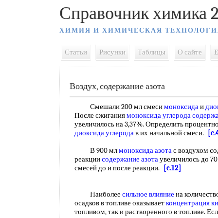
Справочник химика 2
ХИМИЯ И ХИМИЧЕСКАЯ ТЕХНОЛОГИ
Статьи
Рисунки
Таблицы
О сайте
E
Воздух, содержание азота
Смешали 200 мл смеси
моноксида
и
дио
После сжигания
моноксида углерода
содержа
увеличилось на 3,37%. Определить процентн
диоксида углерода
в их начальной смеси.
[c.
В 900 мл
моноксида азота
с воздухом с
реакции
содержание азота
увеличилось до 7
смесей до и после реакции.
[c.12]
Наиболее
сильное влияние
на количест
осадков в топливе оказывает
концентрация к
топливом, так и растворенного в топливе. Есл