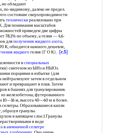
, но обладают
, по-видимому, далеко не предел.
, что состояние сверхпроводимости
ыть
технически
реализовано при
К. Для понимания масштабов
зможностей приведем две цифры
ет 78,1% по объему, а гелия — 4,6-
вок для
получения жидкого
азота
,
0 К, обходится намного дешевле,
учения жидкого
гелия (Г О К).
[c.5]
шленности в
специальных
тки) синтезом из ЫНз и НЫОз.
шими порциями в избытке (для
ок нейтрализуют затем в отдельном
ают и превращают в плав. Затем
ров в башнях для гранулирования.
 из железобетона, футерованного
и 10—16 м, высота 40—60 м и более.
в селитры. Образовавшиеся капли
, образуя гранулы.
духом в кипящем слое.1 Гранулы
нерастворимыми в воде
та
в
аммиачной селитре
тных удобрениях
. Она очень