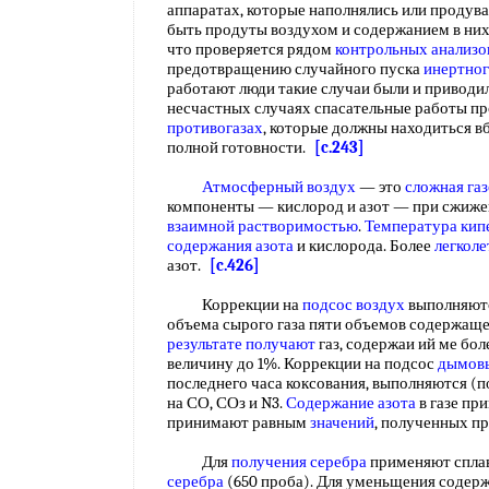
аппаратах, которые наполнялись или продув
быть продуты воздухом и содержанием в них 
что проверяется рядом
контрольных анализо
предотвращению случайного пуска
инертног
работают люди такие случаи были и приводи
несчастных случаях спасательные работы пр
противогазах
, которые должны находиться вб
полной готовности.
[c.243]
Атмосферный воздух
— это
сложная
га
компоненты — кислород и азот — при сжиже
взаимной растворимостью
.
Температура кип
содержания азота
и кислорода. Более
легкол
азот.
[c.426]
Коррекции на
подсос воздух
выполняютс
объема сырого газа пяти объемов содержаще
результате получают
газ, содержаи ий ме бол
величину до 1%. Коррекции на подсос
дымовы
последнего часа коксования, выполняются (п
на СО, СОз и N3.
Содержание азота
в газе пр
принимают равным
значений
, полученных п
Для
получения серебра
применяют сплав
серебра
(650 проба). Для уменьщения содержа