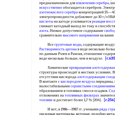
предназначенном для
извлечения серебра
, ш
искусственно
обогащается серебром. Электр
азотнокислого серебра
концентрацией 25—40 
электропроводности добавляют до 10 г/л Н
кислоты
на катоде усиливается
реакция восс
снижает катодный выход по току и способст
азота
. Низкое допустимое содержание
свобо
сравнительно
высокого напряжения
на ванне 
Все
грунтовые воды
, содержащие возду
Растворимость аргона
в воде несколько бол
по данным Рэлея и Рамзая, отношение содер
воде несколько больше, чем в воздухе.
[c.63
Химические
превращения азотсодержа
структуры происходят в жестких условиях. В
отсутствии кислорода
азотсодержащие соед
В контакте с
кислородом воздуха
пиридины, 
малостабильными
сернистыми соединениям
образованием в топливах смол и осадков.
Сод
отложениях на
топливных фильтрах
значител
топливе
и достигает более 1,7 % [204].
[c.256
И вот, в 1986—1987 гг. учеными
ряда
стр
оксидные материалы, которые, подобно мета