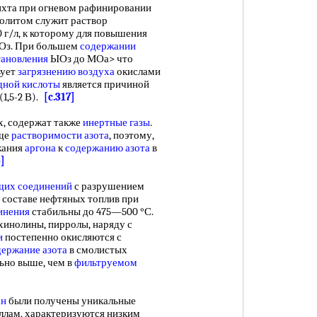
ихта при огневом рафинировании
олитом служит раствор
г/л, к которому для повышения
ЫОз. При большем
содержании
тановления
ЫОз до МОа> что
вует
загрязнению воздуха
окислами
дной кислоты
является причиной
(1,5-2 В).
[c.317]
х, содержат также
инертные газы
.
ьще
растворимости азота
, поэтому,
жания
аргона
к
содержанию азота
в
5]
щих соединений
с разрушением
 составе нефтяных топлив при
инения
стабильны до 475—500 °С.
хинолины, пирролы, наряду с
и
постепенно окисляются с
ержание азота
в смолистых
ьно выше, чем в
фильтруемом
]
ан
были получены уникальные
ллам, характеризуются низким