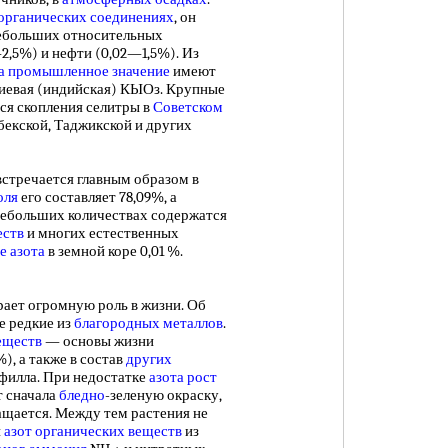
органических соединениях
, он
небольших относительных
2,5%) и нефти (0,02—1,5%). Из
а
промышленное значение
имеют
иевая (индийская) КЫОз. Крупные
ся скопления селитры в
Советском
бекской, Таджикской и других
тречается главным образом в
оля
его составляет 78,09%, а
небольших количествах содержатся
еств
и многих естественных
е азота
в земной коре 0,01 %.
ает огромную роль в жизни. Об
е редкие из
благородных металлов
.
еществ
— основы жизни
), а также в состав
других
офилла. При недостатке
азота
рост
т сначала
бледно
-зеленую окраску,
ащается. Между тем растения не
и
азот органических веществ
из