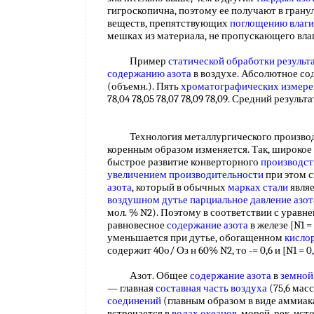
гигроскопична, поэтому ее получают в гран
веществ, препятствующих
поглощению влаги
мешках из материала, не пропускающего вл
Пример
статической
обработки результ
содержанию азота
в воздухе. Абсолютное сод
(объемн.). Пять
хроматографических измер
78,04 78,05 78,07 78,09 78,09. Средний резуль
Технология металлургического производст
коренным образом изменяется. Так, широкое
быстрое развитие конверторного
производст
увеличением производительности
при этом 
азота
, который в обычных
марках стали
являе
воздушном дутье
парциальное давление
азот
мол. % N2). Поэтому в соответствии с уравнен
равновесное
содержание азота
в железе [N1 =
уменьшается при дутье, обогащенном
кисло
содержит 40о/ Оз н 60% N2, то -= 0,6 и [N1 = 
Азот. Общее
содержание азота
в
земной
— главная
составная часть воздуха
(75,6 масс
соединений
(главным образом в виде аммиак
встречается в
водах океанов
, морей, рек, ист