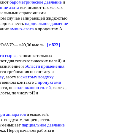
еряют
барометрическое давление
и
ние азота
вычисляют так же, как
ециальными справочными
нном случае запирающей жидкостью
адо вычесть
парциальное давление
жание
амино-азота
в процентах А
Ю.65 79— =40,06 кмоль.
[c.572]
го сырья
, вспомогательных
азот для технологических целей) и
назначение и
области применения
тся требования по составу и
зу
, азоту и
сжатому воздуху
ственном контакте с
продуктами
сти, по
содержанию солей
, железа,
лоты, по числу pH и
три аппаратов
и емкостей,
 с воздухом, запрещается.
 уменьшает
парциальное давление
ека. Перед началом работы в