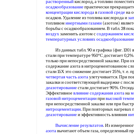
растворенный
кислород, а топливо поместит
осадкообразование
практически прекращается
концентрации кислорода
в
газовой среде
на о
осадков. Удаление из топлива кислорода и
за
топливом
инертными газами
(азотом) являе
борьбы с осадкообразованием. В табл. 28 пок
воздух
заменить азотом с
содержанием кисл
температурных условиях
осадкообразование
Из данных табл. 90 и графика (фиг. 120) в
стали при температуре 950°С достигает 0,2%
только при непосредственной закалке. При 
содержание азота в нитроцементованном слое
стали 15Х это снижение достигает 25%, т. е. 
четвертая часть
азота
улетучивается. При по
закалки и соответствующей выдержке с пос
деазотирование
стали достигает 90%. Отсюда
Эффективное
влияние содержания азота
на
м
газовой
нитроцементации
при
высокой темп
при непосредственной закалке или при быст
нитроцементации
. При повторных нагревах 
деазотирование
и эффективность влияния
ни
Вычисление результатов
. Из измеренног
азота
вычитают объем газа, определенный пр