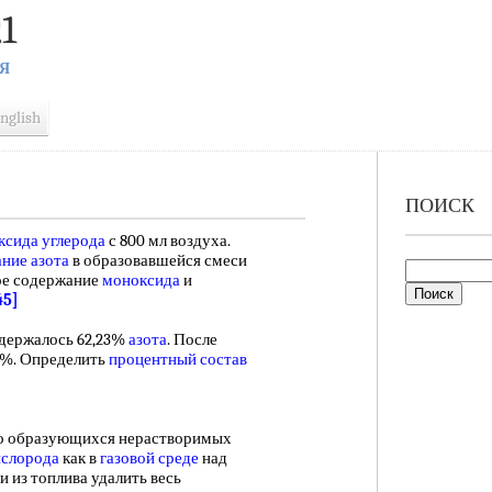
1
Я
nglish
ПОИСК
ксида углерода
с 800 мл воздуха.
ние азота
в образовавшейся смеси
ое содержание
моноксида
и
45]
одержалось 62,23%
азота
. После
0%. Определить
процентный состав
во образующихся нерастворимых
ислорода
как в
газовой среде
над
и из топлива удалить весь