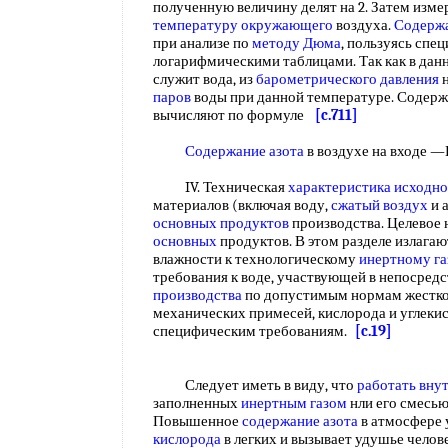
полученную величину делят на 2. Затем изм
температуру окружающего
воздуха.
Содержа
при анализе по
методу Дюма
, пользуясь сп
логарифмическими таблицами. Так как в да
служит вода, из
барометрического давления
н
паров
воды при данной температуре. Содер
вычисляют по формуле
[c.711]
Содержание азота
в воздухе на входе —
IV. Техническая
характеристика исходно
материалов (включая воду,
сжатый воздух
и 
основных продуктов
производства. Целевое 
основных
продуктов. В этом разделе излагаю
влажности к технологическому
инертному га
требования к воде, участвующей в непосред
производства
по допустимым нормам жестко
механических примесей, кислорода и углекис
специфическим требованиям.
[c.19]
Следует иметь в виду, что
работать вну
заполненных
инертным газом
нли его смесью
Повышенное
содержание азота
в атмосфере
кислорода
в легких и вызывает удушье челов