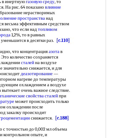
ь в инертную
газовую среду
, то
. На рис. 64 показано
влияние
бразование нерастворимых
полнение пространства
над
тся весьма эффективным средством
азано, что если над
топливом
орода
1,2%, то в равных
уменьшится в десятки раз.
[c.110]
идно, что концентрация
азота
в
. Это количество сохраняется
охлаждении
сталей
на воздухе
 значительно снижается, и для
происходит
деазотирование
—
вторном нагреве до температуры
ледующим охлаждением а воздухе
 вытекает очень важное следствие.
еханические свойства сталей
при
ературе
может происходить только
ром охлаждении после
под закалку происходит
троцементации
снижается.
[c.188]
о с точностью до 0,002 мл объема
и контрольном опыте, и