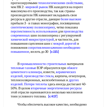
прогнозируемыми
технологическими свойствами
,
чем НК 2 -
мировой рынок
НК находится на пороге
максимума его производства, так как страны-
производители НК начинают вкладывать свои
ресурсы в другие отрасли, дающие
более высокие
прибыли 3 - в главах монографии, посвященных
синтетическому полиизопрену
, четко показана
перспективность использования
для
производства
современных
шин полиизопрена с регулируемой
химической микроструктурой
, в частности, для
повышения сцепления шин с
мокрой дорогой
и
понижения
сопротивления качению
необходимо
повышенное
, вплоть до 30
[c.115]
В
промышленности строительных
материалов
тепловые газовые
ВЭР образуются при
обжиге
цементного клинкера
, извести,
керамических
изделий
,
производстве стекла
, кирпича, огнеупоров,
теплоизоляционных, железобетонных и
других
изделий
.
Потери теплоты
здесь иногда достигают 40-
50%. В целом
вторичные энергетические ресурсы
этой отрасли оцениваются в несколько миллионов
тонн условного топлива.
[c.417]
Чтобы обеспечить высокое качество, необходимо