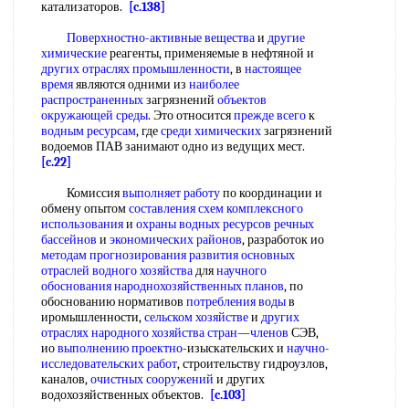
катализаторов.
[c.138]
Поверхностно-активные вещества
и
другие
химические
реагенты, применяемые в нефтяной и
других отраслях промышленности
, в
настоящее
время
являются одними из
наиболее
распространенных
загрязнений
объектов
окружающей среды
. Это относится
прежде всего
к
водным ресурсам
, где
среди химических
загрязнений
водоемов ПАВ занимают одно из ведущих мест.
[c.22]
Комиссия
выполняет работу
по координации и
обмену опытом
составления схем
комплексного
использования
и
охраны водных ресурсов
речных
бассейнов
и
экономических районов
, разработок ио
методам прогнозирования развития
основных
отраслей
водного хозяйства
для
научного
обоснования
народнохозяйственных планов
, по
обоснованию нормативов
потребления воды
в
иромышленности,
сельском хозяйстве
и
других
отраслях народного хозяйства
стран—членов
СЭВ,
ио
выполнению проектно
-изыскательских и
научно-
исследовательских работ
, строительству гидроузлов,
каналов,
очистных сооружений
и других
водохозяйственных объектов.
[c.103]