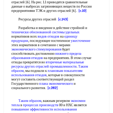
отраслей [6]. На рис. 1.1 приводятся сравнительные
данные о выбросах загрязняющих веществ по России
предприятиями ТЭК и других отраслей [6].
[c.10]
Ресурсы других отраслей
[c.143]
Разработка и введение в действие стройной и
технически обоснованной
системы удельных
нормативов всех
видов отходов
на
единицу
продукции
, последующее постепенное
ужесточение
этих нормативов в сочетании с мерами
экономического стимулирования
будет
способствовать достижению
нижнего предела
образования отходов
на предприятиях. В этом случае
отходы превратятся во
вторичные материальные
ресурсы
других отраслей промышленности
.
Таким
образом
, мы подошли к
плановым показателям
использования отходов
, которые в совокупности
могут составить соответствующий раздел
Государственного
плана экономического
и
социального развития.
[c.282]
Таким образом
, важным резервом
экономии
тепла
в
процессах производств
00 и НХС является
повышение эффективности
использования