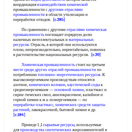
координация
взаимодействия химической
промышленности с
другими отраслями
промышленности
в области утилизации и
переработки отходов.
[c.285]
По сравнению с другими
отраслями химическая
промышленность
поглощает изрядную долю
наличных интеллектуальных и
материальных
ресурсов
. Отрасль, в которой они используются
плохо, непроизводительно, нерентабельно, повинна
в расточительстве национальных ресурсов.
[c.20]
Химическая промышленность
стоит на третьем
месте среди
других отраслей промышленности
по
потреблению
топливно-энергетических ресурсов
. К
высокоэнергоемким производствам относятся
азотное,
химических волокон
,
каустической соды
к
среднеэнергоемким —
основной химии
, пластмасс и
сирие-тических смол, анилокрасочное, калийное и
горной химии к м а-лоэнергоемким — по
переработке пластмасс
,
химических средств защиты
растений
, лакокрасочной, бытовой химии и др.
[c.184]
Прнведе 1 ,1
сырьевые ресурсы
, используемые
для
производства синтетических
жирозаменителей и