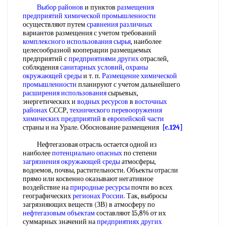
Выбор районов
и пунктов
размещения
предприятий химической промышленности
осуществляют путем
сравнения различных
вариантов размещения с учетом требований
комплексного использования сырья
, наиболее
целесообразной кооперации размещаемых
предприятий с
предприятиями других
отраслей,
соблюдения
санитарных условий
,
охраны
окружающей среды
и т. п.
Размещение химической
промышленности
планируют с учетом дальнейшего
расширения использования
сырьевых,
энергетических и
водных ресурсов
в
восточных
районах
СССР,
технического перевооружения
химических предприятий
в
европейской части
страны и на Урале. Обоснование размещения
[c.124]
Нефтегазовая отрасль остается одной из
наиболее
потенциально опасных
по степени
загрязнения окружающей среды
атмосферы,
водоемов, почвы, растительности. Объекты отрасли
прямо или косвенно оказывают негативное
воздействие на
природные ресурсы
почти во всех
географических
регионах России
. Так, выбросы
загрязняющих веществ (ЗВ) в атмосферу по
нефтегазовым объектам
составляют 15,8% от их
суммарных значений на
предприятиях других