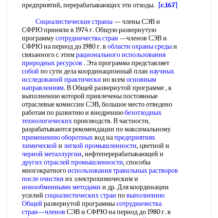
предприятий, перерабатывающих эти отходы.
[c.167]
Социалистические страны
— члены СЭВ и
СФРЮ приняли в 1974 г. Общую развернутую
программу
сотрудничества стран
—членов СЭВ и
СФРЮ на период до 1980 г. в
области охраны среды
и
связанного с этим
рационального использования
природных ресурсов
. Эта программа представляет
собой
по сути дела координационный план
научных
исследований практически
но всем
основным
направлениям
. В Общей развернутой программе , к
выполнению которой привлечены постоянные
отраслевые комиссии СЭВ, большое место отведено
работам по развитию и внедрению
безотходных
технологических
производств. В частности,
разрабатываются рекомендации по максимальному
применению оборотных
вод на
предприятиях
химической
и
легкой промышленности
, цветной и
черной металлургии
, нефтеперерабатывающей и
других отраслей промышленности
, способы
многократного
использования травильных растворов
после очистки
их электрохимическим и
ионообменными методами
и др. Для координации
усилий
социалистических стран
по
выполнению
Общей
развернутой программы
сотрудничества
стран—членов
СЭВ и СФРЮ на период до 1980 г. в