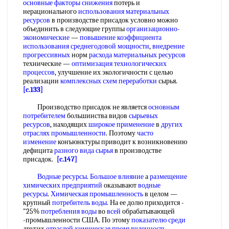
основные факторы снижения
потерь и
нерационального
использования материальных
ресурсов
в производстве присадок условно можно
объединить в следующие группы
организационно-
экономические
—
повышение коэффициента
использования
среднегодовой мощности
,
внедрение
прогрессивных
норм
расхода материальных ресурсов
технические —
оптимизация технологических
процессов
, улучшение их экологичности с целью
реализации
комплексных схем переработки
сырья.
[c.133]
Производство присадок не является
основным
потребителем
большинства видов
сырьевых
ресурсов
, находящих
широкое применение
в
других
отраслях промышленности
. Поэтому
часто
изменение
конъюнктуры приводит к возникновению
дефицита
разного вида сырья
в производстве
присадок.
[c.147]
Водные ресурсы
.
Большое влияние
а
размещение
химических предприятий
оказывают
водные
ресурсы
.
Химическая промышленность
в целом —
крупный
потребитель воды
. На ее долю приходится -
"25%
потребления воды
во
всей
обрабатывающей
-промышленности США. По этому
показателю среди
других
отраслей химическая промышленность