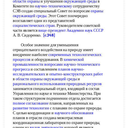
области охраны
и улучшения
окружающей среды
в
Комитете по
научно-техническому
сотрудничеству
СЭВ создан специальный Совет по вопросам
охраны
окружающей среды
. Этот Совет поочередно
возглавляет один из представителей
социалистических стран
. Руководителем советской
части является
вице-президент
Академии наук СССР
А. В. Сидоренко.
[c.248]
Особое значение для уменьшения
отрицательного воздействия на природу имеет
внедрение наиболее
современных технологических
процессов
и оборудования. В
химической
промышленности вопросами
научно-технического
прогресса
и составлением
планов научно-
исследовательских
и
опытно-конструкторских работ
в
области охраны окружающей среды
и
рационального использования природных ресурсов
занимается специальный отдел, входящий в состав
Управления по науке и технике Министерства. При
таком структурном подчинении отдела достигается
полное согласование
планов, направленных на
развитие технологии
с планами по охране природы.
С целью координации и
научного обоснования
планов в отрасли создана межотраслевая
координационная лаборатория по охране природы,
одним из
видов деятельности
которой является