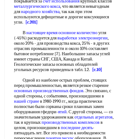
покрывается за
счет использования
крупных классов
металлургического кокса
, что является невыгодным
для
народного хозяйства
, так как при зтом
используются дефицитные и дорогие коксующиеся
угли.
[c.201]
В
настоящее время
основное количество
угля
(-45%) расходуется для
выработки электроэнергии
,
около 20% - для провзводства кокса, 25% - в других
отраслях промышлеииости и около 10% составляет
бытовое иотребление [7]. Наибольшие запасы углей
имеют страны СНГ, США, Канада и Китай.
Геологические эапасы основных обладателей
угольных ресурсов приведены в табл. 1.2.
[c.10]
Одной из наиболее острых проблем, стоящих
перед промышленностью, является резкое старение
основных производственных фондов
. Это связано, с
одной стороны, с событиями, произошедшими в
нашей стране
в 1980-1990 гг., когда практически
полностью были сорваны сроки плановых замен
оборудования гфедпри-
ятий
. С другой стороны, — со
значительным удорожанием как
отдельных агрегатов
,
так и крупных
производственных комплексов
в
целом, произошедшим в
последние десять
-
пятнадцать лет. Все это привело к необходимости
переосмысления
понятия ресурс
оборудования . В