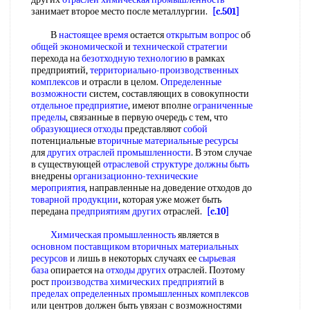
занимает второе место после металлургии.
[c.501]
В
настоящее время
остается
открытым вопрос
об
общей экономической
и
технической стратегии
перехода на
безотходную технологию
в рамках
предприятий,
территориально-производственных
комплексов
и отрасли в целом.
Определенные
возможности
систем, составляющих в совокупности
отдельное предприятие
, имеют вполне
ограниченные
пределы
, связанные в первую очередь с тем, что
образующиеся отходы
представляют
собой
потенциальные
вторичные материальные ресурсы
для
других отраслей промышленности
. В этом случае
в существующей
отраслевой структуре
должны быть
внедрены
организационно-технические
мероприятия
, направленные на доведение отходов до
товарной продукции
, которая уже может быть
передана
предприятиям других
отраслей.
[c.10]
Химическая промышленность
является в
основном поставщиком
вторичных материальных
ресурсов
и лишь в некоторых случаях ее
сырьевая
база
опирается на
отходы других
отраслей. Поэтому
рост
производства химических предприятий
в
пределах определенных
промышленных комплексов
или центров должен быть увязан с возможностями