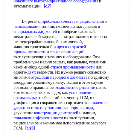
новейшего
высокоэффективного оборудования
и
автоматизации.
[c.7]
В-третьих,
проблемы качества
и
рационального
использования
топлив, смазочных материалов и
специальных жидкостей
приобрели сложный,
межотраслевой характер — затрагиваются интересы
нефтеперерабатывающей, химической,
машиностроительной и
других отраслей
промышленности
, а
также организаций
,
эксплуатирующих технику и оборудование. Эти
проблемы уже нельзя решать, как раньше, усилиями
какой-нибудь одной
отрасл промышленности
или
одного-
двух
ведомств. Их нужно решать совместно
многими
отраслями народного хозяйства
по единому
скоординированному плану. Только в этом случае
возможно правильное,
комплексное решение
таких
химмотологических задач, как
установление
оптимальных
требований к качеству ГСМ, их
унификация и сокращение ассортимента,
снижение
удельных
и
эксплуатационных норм расхода
,
улучшение
конструкции двигателей
и машин,
повышение эффективности
их эксплуатации,
рациональное и экономное использование ресурсов
ГСМ.
[c.23]