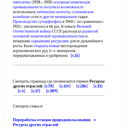
пятилетки
(1928—1933)
основная химическая
промышленность
получила возможность
использовать
хибинские апатиты
,
соликамские
калийные
соли и
другое минеральное
сырье.
Производство суперфосфата
в 1940 г. по сравнению с
1913 г. увеличилось в 66 раз. К началу
Великой
Отечественной войны
СССР располагал
развитой
основной химической промышленностью
и
мощными
сырьевыми ресурсами
для ее дальнейшего
роста. Были
открыты новые
месторождения
агрономических руд (т. е. минералов,
перерабатываемых в удобрения).
[c.15]
Смотреть страницы где упоминается термин
Ресурсы
других отраслей
:
[c.73]
[c.114]
[c.136]
[c.21]
[c.4]
[c.17]
[c.289]
Смотреть главы в:
Переработка отходов природопользования ->
Ресурсы других отраслей