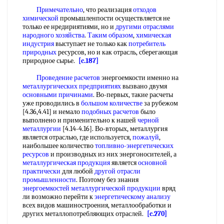
Примечательно
, что реализация
отходов
химической
промышленпости осуществляется не
только ее нредириятиями, но и
другими отраслями
народного хозяйства
.
Таким образом
,
химическая
индустрия
выступает не только как
потребитель
природных
ресурсов, но и как отрасль, сберегающая
природное сырье.
[c.187]
Проведение расчетов
энергоемкости именно на
металлургических предприятиях
вызвано двумя
основными причинами
. Во-первых, такие расчеты
уже проводились в
большом количестве
за рубежом
[4.36,4.41] и немало
подобных расчетов
было
выполнено и применительно к нашей
черной
металлургии
[4.14-4.16]. Во-вторых, металлургия
является отраслью, где используется,
пожалуй
,
наибольшее количество
топливно-энергетических
ресурсов
и производных из них энергоносителей, а
металлургическая продукция
является
основной
практически
для любой
другой отрасли
промышленности
. Поэтому без знания
энергоемкостей металлургической продукции
вряд
ли возможно перейти к
энергетическому анализу
всех видов машиностроения, металлообработки и
других металлопотребляющих отраслей.
[c.270]