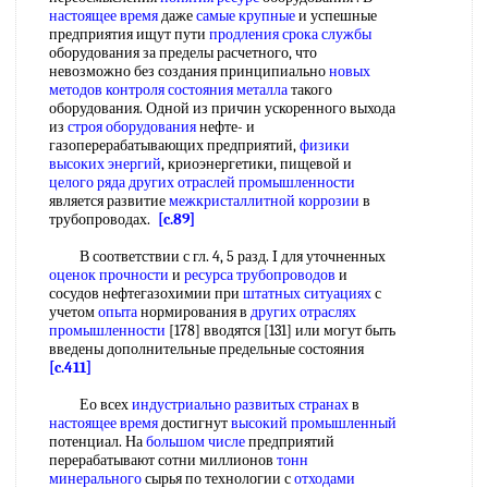
настоящее время
даже
самые крупные
и успешные
предприятия ищут пути
продления срока службы
оборудования за пределы расчетного, что
невозможно без создания принципиально
новых
методов контроля
состояния металла
такого
оборудования. Одной из причин ускоренного выхода
из
строя оборудования
нефте- и
газоперерабатывающих предприятий,
физики
высоких энергий
, криоэнергетики, пищевой и
целого ряда
других отраслей промышленности
является развитие
межкристаллитной коррозии
в
трубопроводах.
[c.89]
В соответствии с гл. 4, 5 разд. I для уточненных
оценок прочности
и
ресурса трубопроводов
и
сосудов нефтегазохимии при
штатных ситуациях
с
учетом
опыта
нормирования в
других отраслях
промышленности
[178] вводятся [131] или могут быть
введены дополнительные предельные состояния
[c.411]
Ео всех
индустриально развитых странах
в
настоящее время
достигнут
высокий промышленный
потенциал. На
большом числе
предприятий
перерабатывают сотни миллионов
тонн
минерального
сырья по технологии с
отходами