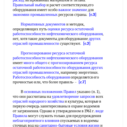
расход
легированных материалов и титана.
Правильный выбор
и расчет соответствуюш,его
оборудования имеет особо
важное значение
для
экономии промышленных
ресурсов страны.
[c.3]
Нормативных документов
и методик,
определяющих путь
оценки ресурса остаточной
работоспособности нефтехимического оборудования
,
нет, хотя такие документы для оборудование
других
отраслей промышленности
существуют.
[c.2]
Прогнозирование ресурса остаточной
работоспособности нефтехимического оборудования
имеет
много общего
с
прогнозированием ресурса
остаточной
работоспособности оборудования
других
отраслей промышленности
, например энергетики.
Работоспособность оборудования
определяется его
прочностью или, что более правиль- -
[c.7]
В
основных положениях Правил
указано (п. 1),
что они рассчитаны на
удовлетворение запросов
всех
отраслей народного хозяйства
и культуры, которые в
первую очередь заинтересованы в охране водоемов
от загрязнения. Однако в утвержденном в 1961 г.
виде
Правила
могут служить только для предупреждения
неблагоприятного влияния
спускаемых в водоемы
сточных вод на
санитарно-бытовые
условия жизни
и