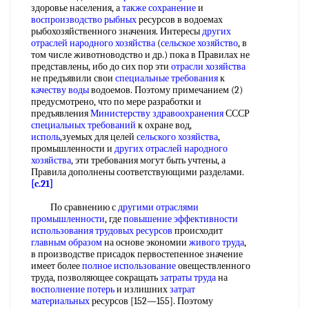
здоровье населения, а
также сохранение
и
воспроизводство рыбных
ресурсов в водоемах
рыбохозяйственного значения. Интересы
других
отраслей народного хозяйства
(
сельское хозяйство
, в
том числе животноводство и др.) пока в Правилах не
представлены, ибо до сих пор эти
отрасли хозяйства
не предъявили свои
специальные требования
к
качеству воды
водоемов. Поэтому примечанием (2)
предусмотрено, что по мере разработки и
предъявления
Министерству здравоохранения
СССР
специальных требований
к охране вод,
исполь
,зуемых для целей
сельского хозяйства
,
промышленности и
других отраслей народного
хозяйства
, эти требования могут быть учтены, а
Правила дополнены соответствующими разделами.
[c.21]
По сравнению с
другими отраслями
промышленности
, где
повышение эффективности
использования
трудовых ресурсов
происходит
главным образом
на основе экономии
живого труда
,
в производстве присадок первостепенное значение
имеет более
полное использование
овеществленного
труда, позволяющее сокращать
затраты труда
на
восполнение потерь
и излишних
затрат
материальных
ресурсов [152—155]. Поэтому