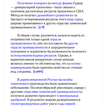
Получение изопрена
по
методу фирмы
Гудьир
— димеризацией пропилена—было связано с
наличием достаточных ресурсов пропилена в США.
Метод не получил
дальнейшего развития
из-за
быстрого исчерпывания ресурсов этого
вида сырья
,
широко применяемого в других отраслях химической
промышленности.
[c.9]
В общем случае, разумеется, нельзя исходить из
потребностей только одной
отрасли
промышленности
, ибо это поставило бы
другие
отрасли промышленности
в затруднительное
положение и ограпичило бы возможности полезного
использования водных ресурсов
. Однако, в
вышеописанном конкретном случае цепным
являлось именно то обстоятельство, что за
основу
нормирования
были приняты свойства не сточных
вод, а водоема.
[c.644]
В
дореволюционной России
масштабы
химического
производства были сравнительно
небольшими. Послеоктябрьской революции, наряду с
другими
отраслями химической промышленности
,
получило развитие производтст о
минеральных
удобрений
. В результате широко развернувшихся
геологоразведочных работ
уже в
годы первой