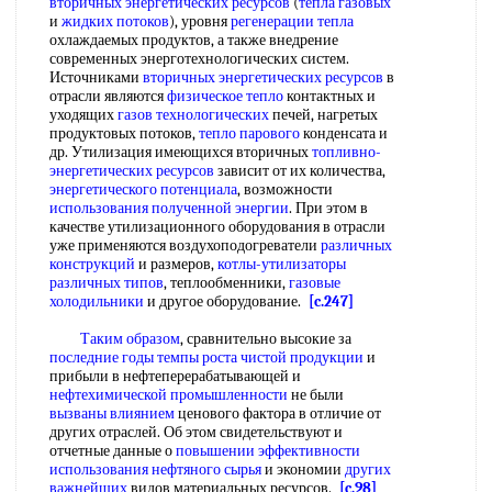
вторичных энергетических ресурсов
(
тепла газовых
и
жидких потоков
), уровня
регенерации тепла
охлаждаемых продуктов, а также внедрение
современных энерготехнологических систем.
Источниками
вторичных энергетических ресурсов
в
отрасли являются
физическое тепло
контактных и
уходящих
газов технологических
печей, нагретых
продуктовых потоков,
тепло парового
конденсата и
др. Утилизация имеющихся вторичных
топливно-
энергетических ресурсов
зависит от их количества,
энергетического потенциала
, возможности
использования полученной энергии
. При этом в
качестве утилизационного оборудования в отрасли
уже применяются воздухоподогреватели
различных
конструкций
и размеров,
котлы-утилизаторы
различных типов
, теплообменники,
газовые
холодильники
и другое оборудование.
[c.247]
Таким образом
, сравнительно высокие за
последние годы
темпы роста
чистой продукции
и
прибыли в нефтеперерабатывающей и
нефтехимической промышленности
не были
вызваны влиянием
ценового фактора в отличие от
других отраслей. Об этом свидетельствуют и
отчетные данные о
повышении эффективности
использования
нефтяного сырья
и экономии
других
важнейших
видов материальных ресурсов.
[c.98]