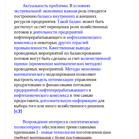
Актуальность проблемы
. В
условиях
экстремальной
экономики важная
роль отводится
построению
баланса внутренних
и внешних
ресурсов предприятия.
Такой баланс
может быть
достигнут за счёт переоценки роли хозяйственных
потоков в
деятельности предприятий
нефтеперерабатывающего и
нефтехимического
комплекса
и некоторых
других отраслей
промышленности
.
Качественные выводы
проводимых мероприятий по балансированию
потоков могут быть сделаны за счет
количественной
оценки
(
нрименение
математических методов
)
проводимых мероприятий.
Методы экономико-
математического
моделирования позволяют
выстроить
модель оптимизации
управления
продуктовыми и финансовыми потоками
предприятий нефтеперерабатывающего
и
нефтехимического комплекса
и тем самым
предоставить
дополнительную информацию
для
выбора того или иного хозяйственного решения.
[c.2]
Возрождение интереса
к
синтетическому
полиизопрену
обусловлено тремя главными
причинами 1 -
новые технологии
изготовления шин
требуют материалов с более постоянными,