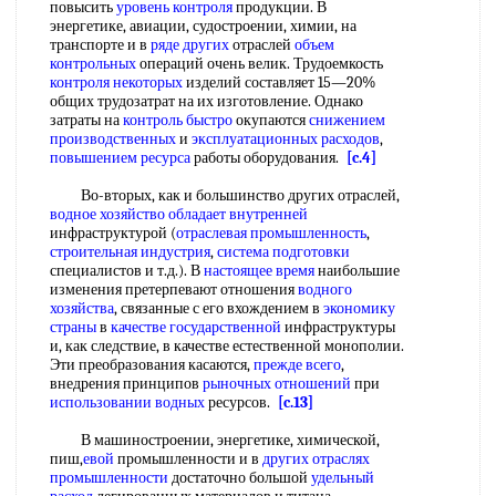
повысить
уровень контроля
продукции. В
энергетике, авиации, судостроении, химии, на
транспорте и в
ряде других
отраслей
объем
контрольных
операций очень велик. Трудоемкость
контроля некоторых
изделий составляет 15—20%
общих трудозатрат на их изготовление. Однако
затраты на
контроль быстро
окупаются
снижением
производственных
и
эксплуатационных расходов
,
повышением ресурса
работы оборудования.
[c.4]
Во-вторых, как и большинство других отраслей,
водное хозяйство
обладает внутренней
инфраструктурой (
отраслевая промышленность
,
строительная индустрия
,
система подготовки
специалистов и т.д.). В
настоящее время
наибольшие
изменения претерпевают отношения
водного
хозяйства
, связанные с его вхождением в
экономику
страны
в
качестве государственной
инфраструктуры
и, как следствие, в качестве естественной монополии.
Эти преобразования касаются,
прежде всего
,
внедрения принципов
рыночных отношений
при
использовании водных
ресурсов.
[c.13]
В машиностроении, энергетике, химической,
пиш,
евой
промышленности и в
других отраслях
промышленности
достаточно большой
удельный