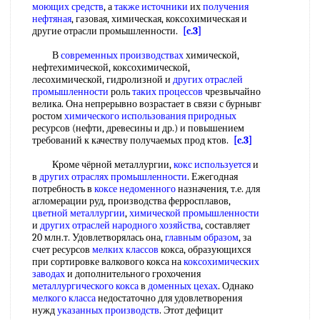
моющих средств
, а
также источники
их
получения
нефтяная
, газовая, химическая, коксохимическая и
другие отрасли промышленности.
[c.3]
В
современных производствах
химической,
нефтехимической, коксохимической,
лесохимической, гидролизной и
других отраслей
промышленности
роль
таких процессов
чрезвычайно
велика. Она непрерывно возрастает в связи с бурнывг
ростом
химического использования природных
ресурсов (нефти, древесины и др.) и повышением
требований к качеству получаемых прод ктов.
[c.3]
Кроме чёрной металлургии,
кокс используется
и
в
других отраслях промышленности
. Ежегодная
потребность в
коксе недоменного
назначения, т.е. для
агломерации руд, производства ферросплавов,
цветной металлургии
,
химической промышленности
и
других отраслей народного хозяйства
, составляет
20 млн.т. Удовлетворялась она,
главным образом
, за
счет ресурсов
мелких классов
кокса, образующихся
при сортировке валкового кокса на
коксохимических
заводах
и дополнительного грохочения
металлургического кокса
в
доменных цехах
. Однако
мелкого класса
недостаточно для удовлетворения
нужд
указанных производств
. Этот дефицит