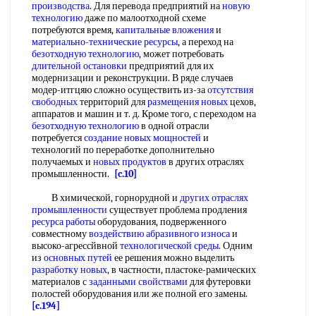
производства
. Для перевода предприятий на
новую
технологию
даже по малоотходной схеме
потребуются время,
капитальные вложения
и
материально-технические ресурсы
, а переход на
безотходную технологию
, может потребовать
длительной остановки
предприятий для их
модернизации и реконструкции. В ряде случаев
модер-итгцяю сложно осуществить из-за
отсутствия
свободных
территорий для
размещения новых
цехов,
аппаратов и машин и т. д. Кроме того, с переходом на
безотходную технологию
в одной отрасли
потребуется
создание новых мощностей
и
технологий по переработке дополнительно
получаемых и
новых продуктов
в других отраслях
промышленности.
[c.10]
В химической, горнорудной и
других отраслях
промышленности
существует проблема продления
ресурса работы
оборудования, подверженного
совместному
воздействию абразивного износа
и
высоко-агрессйвной
технологической среды
. Одним
из
основных путей
ее решения можно выделить
разработку новых
, в частности, пластоке-рамических
материалов с
заданными свойствами
для футеровки
полостей оборудования или же полной его замены.
[c.194]