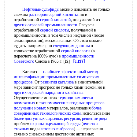
Нефтяные сульфиды
можно извлекать не только
свежим
раствором серной кислоты
, но и
отработанной
серной кислотой
, получаемой из
других отраслей промышленности
. Ресурсы
отработанной
серной кислоты
, получаемой в
промышленности, в том числе в нефтяной (после
алкилирования), весьма велики. Об этом можно
судить, например, по
следующим данным
о
количестве отработанной
серной кислоты
(в
пересчете на 100%-ную) в
промышленности
Советского
Союза в 1965 г. [12]
[c.137]
Катализ —
наиболее эффективный
метод
интенсификации
промышленных химических
процессов
. От
развития катализа
в значительной
мере зависит прогресс не только химической, но и
других отраслей народного хозяйства
.
Осуществление многих
термодинамически
возможных
и
экономически выгодных
процессов
получение новых
материалов, реализация
более
совершенных
технологических схем
, использование
более доступных
сырьевых ресурсов
,
решение ряда
проблем
охраны окружающей среды
(
очистки
сточных
вод и
газовых выбросов
) — неразрывно
связано с изысканием достаточно активных