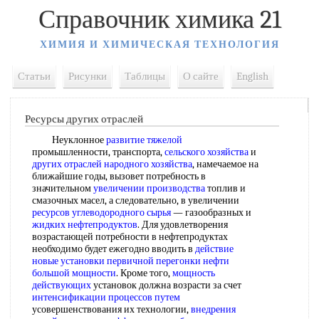
Справочник химика 21
ХИМИЯ И ХИМИЧЕСКАЯ ТЕХНОЛОГИЯ
Статьи
Рисунки
Таблицы
О сайте
English
Ресурсы других отраслей
Неуклонное
развитие тяжелой
промышленности, транспорта,
сельского хозяйства
и
других отраслей народного хозяйства
, намечаемое на
ближайшие годы, вызовет потребность в
значительном
увеличении производства
топлив и
смазочных масел, а следовательно, в увеличении
ресурсов углеводородного сырья
— газообразных и
жидких нефтепродуктов
. Для удовлетворения
возрастающей потребности в нефтепродуктах
необходимо будет ежегодно вводить в
действие
новые
установки первичной перегонки нефти
большой мощности
. Кроме того,
мощность
действующих
установок должна возрасти за счет
интенсификации процессов путем
усовершенствования их технологии,
внедрения