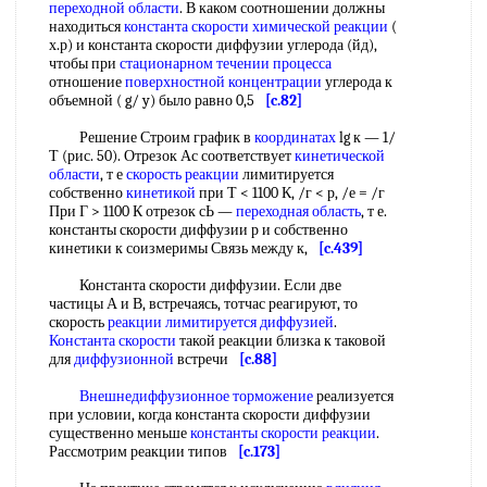
переходной области
. В каком соотношении должны
находиться
константа скорости химической реакции
(
х.р) и константа скорости диффузии углерода (йд),
чтобы при
стационарном течении
процесса
отношение
поверхностной концентрации
углерода к
объемной ( g/ y) было равно 0,5
[c.82]
Решение Строим график в
координатах
lg к — 1/
Т (рис. 50). Отрезок Ас соответствует
кинетической
области
, т е
скорость реакции
лимитируется
собственно
кинетикой
при Т < 1100 К, /г < р, /е = /г
При Г > 1100 К отрезок сЬ —
переходная область
, т е.
константы скорости диффузии р и собственно
кинетики к соизмеримы Связь между к,
[c.439]
Константа скорости диффузии. Если две
частицы А и В, встречаясь, тотчас реагируют, то
скорость
реакции лимитируется диффузией
.
Константа скорости
такой реакции близка к таковой
для
диффузионной
встречи
[c.88]
Внешнедиффузионное торможение
реализуется
при условии, когда константа скорости диффузии
существенно меньше
константы скорости реакции
.
Рассмотрим реакции типов
[c.173]