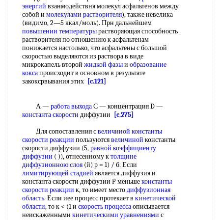
энергий
взанмодействня молекул асфальтенов между
собой и
молекулами растворителя
), также невелика
(видимо, 2—5 ккал/моль). Прн дальнейшем
повышении температуры
растворяющая способность
растворителя по отношению к асфальтенам
понижается настолько, что асфальтены с большой
скоростью выделяются из раствора в виде
микрокапель второй
жидкой фазы
и
образование
кокса
происходит в основном в результате
закоксрвывания этих
[c.121]
А —
работа выхода
С — концентрация D —
константа скорости
диффузии
[c.275]
Для сопоставления с
величиной
константы
скорости реакции
пользуются
величиной
константы
скорости диффузии (5,
равной
коэффициенту
диффузии
( )), отнесенному к
толщине
диффузионною слоя
(й) р = 1) / б. Если
лимитирующей стадией
является диффузия и
константа скорости диффузии Р меньше
константы
скорости реакции
к, то имеет место
диффузионная
область
. Если иее процесс протекает в
кинетической
области
, то к < (1 и
скорость процесса
описывается
неискаженными
кинетическими уравнениями
с