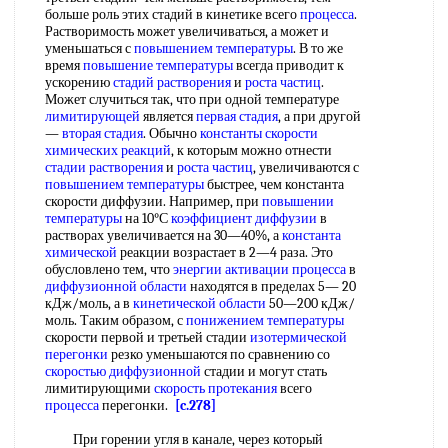
больше роль этих стадий в кинетике всего
процесса
.
Растворимость может увеличиваться, а может и
уменьшаться с
повышением температуры
. В то же
время
повышение температуры
всегда приводит к
ускорению
стадий растворения
и
роста частиц
.
Может случиться так, что при одной температуре
лимитирующей
является
первая стадия
, а при другой
—
вторая стадия
. Обычно
константы скорости
химических реакций
, к которым можно отнести
стадии растворения
и
роста частиц
, увеличиваются с
повышением температуры
быстрее, чем константа
скорости диффузии. Например, при
повышении
температуры
на 10°С
коэффициент диффузии
в
растворах увеличивается на 30—40%, а
константа
химической
реакции возрастает в 2—4 раза. Это
обусловлено тем, что
энергии активации
процесса
в
диффузионной области
находятся в пределах 5— 20
кДж/моль, а в
кинетической области
50—200 кДж/
моль. Таким образом, с
понижением температуры
скорости первой и третьей стадии
изотермической
перегонки
резко уменьшаются по сравнению со
скоростью диффузионной
стадии и могут стать
лимитирующими
скорость протекания
всего
процесса
перегонки.
[c.278]
При горении угля в канале, через который