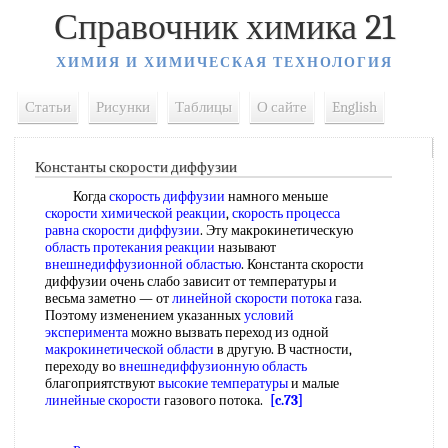
Справочник химика 21
ХИМИЯ И ХИМИЧЕСКАЯ ТЕХНОЛОГИЯ
Статьи
Рисунки
Таблицы
О сайте
English
Константы скорости диффузии
Когда
скорость диффузии
намного меньше
скорости химической реакции
,
скорость процесса
равна
скорости диффузии
. Эту макрокинетическую
область протекания реакции
называют
внешнедиффузионной областью
. Константа скорости
диффузии очень слабо зависит от температуры и
весьма заметно — от
линейной скорости потока
газа.
Поэтому изменением указанных
условий
эксперимента
можно вызвать переход из одной
макрокинетической области
в другую. В частности,
переходу во
внешнедиффузионную область
благоприятствуют
высокие температуры
и малые
линейные скорости
газового потока.
[c.73]