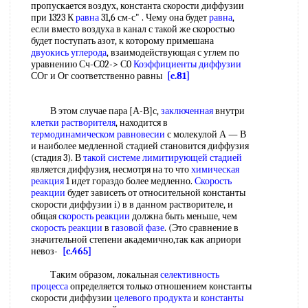
пропускается воздух, константа скорости диффузии
при 1323 К
равна
31,6 см-с" . Чему она будет
равна
,
если вместо воздуха в канал с такой же скоростью
будет поступать азот, к которому примешана
двуокись углерода
, взаимодействующая с углем по
уравнению Сч-С02-> С0
Коэффициенты диффузии
СОг и Ог соответственно равны
[c.81]
В этом случае пара [А-В]с,
заключенная
внутри
клетки растворителя
, находится в
термодинамическом равновесии
с молекулой А — В
и наиболее медленной стадией становится диффузия
(стадия 3). В
такой системе
лимитирующей стадией
является диффузия, несмотря на то что
химическая
реакция
1 идет гораздо более медленно.
Скорость
реакции
будет зависеть от относительной константы
скорости диффузии i) в в данном растворителе, и
общая
скорость реакции
должна быть меньше, чем
скорость реакции
в
газовой фазе
. (Это сравнение в
значительной степени академично,так как априори
невоз-
[c.465]
Таким образом, локальная
селективность
процесса
определяется только отношением константы
скорости диффузии
целевого продукта
и
константы