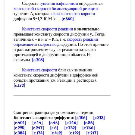
Скорость
тушения нафталином
определяется
константой скорости бимолекулярной реакции
тушения А, которая
равна
константе скорости
диффузии 9=1,2-10 М -с-.
[c.560]
Константа скорости реакции
к значительно
превышает константу скорости диффузии у,. Тогда
величина к = и и w = K.n, т. е.
скорость реакции
определяется скоростью
диффузии. По этой причине
н рассматриваемом случае реакцию называют
протекающей в диффузионноп области. Из
формулы
[c.208]
Константа скорости
близка к значению
константы скорости диффузии в диффрионной
области протжания (см. Реакции в растворах).
[c.172]
Смотреть страницы где упоминается термин
Константы скорости диффузии
:
[c.106]
[c.313]
[c.404]
[c.44]
[c.45]
[c.246]
[c.86]
[c.295]
[c.247]
[c.6]
[c.732]
[c.766]
[c.384]
[c.174]
[c.412]
[c.192]
[c.217]