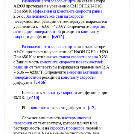
Разложение этилового спирта
на катализаторе
А12О3 протекает пэ уравнению СзН ОНС2Н4НаО.
При 650 К
эффективная константа скорости
равна
2,34 с .
Зависимость константы скорости
пэверхностной реакции от температуры выражается
уравнением к = 6,06—4230/7. Определите
энергию
активации поверхностной
ргакции и
константу
скорости
диффузии.
[c.424]
Разложение этилового спирта
на катализаторе
А1зОз протекает по уравнению С НвОН С2Н4 + Н2О.
При 650 К эс ктивная
константа скорости
равна
0,234
с Зависимость
константы скорости поверхностной
реакции
от температуры цыражается уравнением lg А
= 6,06 — 4230/Т. Определите
энергию активации
поверхностной
реакции и
константу скорости
диффузии
[c.456]
Вычислить
константу скорости
диффузии р при
1373 К.
[c.410]
Pi —
константа скорости
диффузии
[c.7]
Сложнее зависимость
изотермической
перегонки
от температуры, которая влияет и на
растворимость, и на
скорость процессов
первой и
третьей стадии. Чем меньше растворимость, тем