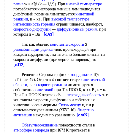
равна
w = aJ(i/k — 1//)). При
низкой температуре
потребляется кислорода меньше, чем подводится
диффузией горение лимитируется
кинетикой
реакции
, и = ка . При
высокой температуре
интенсивность горения
ограничивается, наоборот,
скоростью диффузии
—
диффузионный режим
, при
котором и = Ва .
[c.43]
Так как обычно
константа скорости
2
рекомбинации радика
.-лов, происходящей при
каждом соударении, значительно больше константы
скорости диффузии (примерно на порядок), то
[c.112]
Решение. Строим график в
координатах
If/г —
l/T (рис. 49). Отрезок d соответ-ствуе
кинетической
области
, т. е.
скорость реакции
лимитируется
собственно
кинетикой
при Т < ПОО К, к << Р , к = к.
При Т > ПОО К отрезок сЬ —
переходная область
, т. е.
константы скорости диффузии р и собгтвень о
кинетики к соизмеримы.
Связь между
к, к и р
описывается уравнением (XXVI. 16).
Энергию
активации
находим по уравнению
[c.409]
Обезуглероживание
поверхности стали в
атмосфере водорода
при 1673 К протекает в