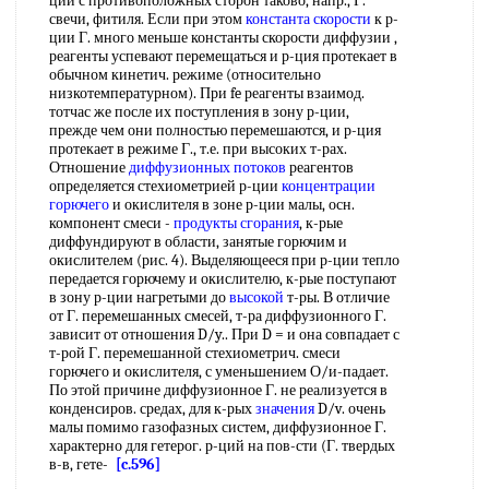
ции с противоположных сторон таково, напр., Г.
свечи, фитиля. Если при этом
константа скорости
к р-
ции Г. много меньше константы скорости диффузии ,
реагенты успевают перемещаться и р-ция протекает в
обычном кинетич. режиме (относительно
низкотемпературном). При fe реагенты взаимод.
тотчас же после их поступления в зону р-ции,
прежде чем они полностью перемешаются, и р-ция
протекает в режиме Г., т.е. при высоких т-рах.
Отношение
диффузионных потоков
реагентов
определяется стехиометрией р-ции
концентрации
горючего
и окислителя в зоне р-ции малы, осн.
компонент смеси -
продукты сгорания
, к-рые
диффундируют в области, занятые горючим и
окислителем (рис. 4). Выделяющееся при р-ции тепло
передается горючему и окислителю, к-рые поступают
в зону р-ции нагретыми до
высокой
т-ры. В отличие
от Г. перемешанных смесей, т-ра диффузионного Г.
зависит от отношения D/y.. При D = и она совпадает с
т-рой Г. перемешанной стехиометрич. смеси
горючего и окислителя, с уменьшением О/и-падает.
По этой причине диффузионное Г. не реализуется в
конденсиров. средах, для к-рых
значения
D/v. очень
малы помимо газофазных систем, диффузионное Г.
характерно для гетерог. р-ций на пов-сти (Г. твердых
в-в, гете-
[c.596]