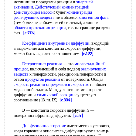
истинниши порядками реакции и
энергией
активации
.
Действующей концентрацией
(
действующей массой
) будет
концентрация
реагирующих веществ
не в объеме
гомогенной фазы
(тем более не в объеме всей системы), а лишь в
области протекания реакции
, т. е. на границе раздела
фаз.
[c.276]
Коэффициент внутренней диффузии
, входящий
в выражение для константы скорости диффузии,
может быть выражен соотношением
[c.192]
Гетерогенная реакция
— это
многостадийный
процесс
, включающий в себя подвод
реагирующих
веществ
к поверхности, реакцию на поверхности и
отвод
продуктов реакции
от поверхности. Общая
скорость реакции определяется скоростью
наиболег
медленной стадии. Между константами скорости
диффузии и
химической реакции
существует
соотношение ( 13, гл. IX)
[c.334]
D — константа скорости диффузии, S —
поверхность фронта диффузии.
[c.57]
Диффузионное горение
имеет место в условиях,
когда горючее и окислитель диффундируют в зону р-