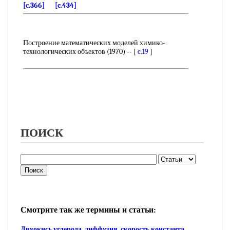
[c.366]
[c.434]
Построение математических моделей химико-
технологических объектов (1970) -- [
c.19
]
ПОИСК
Смотрите так же термины и статьи:
Двуокись углерода, диффузия, скорость константа