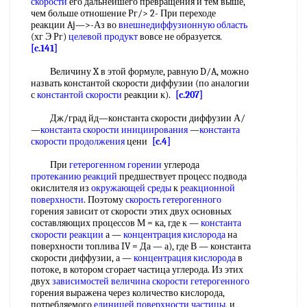
скорости
его дальнейшего превращения и тем выше,
чем больше отношение Рг/> 2- При переходе
реакции Aj—>-Аз во
внешнедиффузионную область
(хг Э Рг)
целевой продукт
вовсе не образуется.
[c.141]
Величину X в этой формуле, равную D/A, можно
назвать константой скорости диффузии (по аналогии
с
константой скорости
реакции к).
[c.207]
Дж/град йд—константа скорости диффузии А/
—
константа скорости инициирования
—
константа
скорости продолжения
цени
[c.4]
При
гетерогенном горении
углерода
протеканию реакций
предшествует процесс подвода
окислителя из
окружающей среды
к
реакционной
поверхности
. Поэтому
скорость гетерогенного
горения зависит от скорости этих двух основных
составляющих процессов М = ка, где к —
константа
скорости реакции
а —
концентрация кислорода
на
поверхности топлива IV = Да — а), где В — константа
скорости диффузии, а —
концентрация кислорода
в
потоке, в котором сгорает частица углерода. Из этих
двух
зависимостей величина
скорости гетерогенного
горения выражена через количество кислорода,
потребляемого
единицей
поверхности частицы
, и