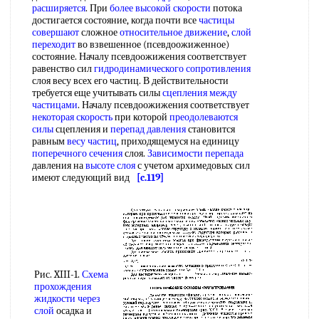
расширяется
. При
более высокой скорости
потока
достигается состояние, когда почти все
частицы
совершают
сложное
относительное движение
,
слой
переходит
во взвешенное (псевдоожиженное)
состояние. Началу псевдоожижения соответствует
равенство сил
гидродинамического сопротивления
слоя весу всех его частиц. В действительности
требуется еще учитывать силы
сцепления между
частицами
. Началу псевдоожижения соответствует
некоторая скорость
при которой
преодолеваются
силы
сцепления и
перепад давления
становится
равным
весу частиц
, приходящемуся на единицу
поперечного сечения
слоя.
Зависимости перепада
давления на
высоте слоя
с учетом архимедовых сил
имеют следующий вид
[c.119]
Рис. XIII-1.
Схема
прохождения
жидкости через
слой
осадка и