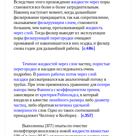
Вследствие этого прохождение
жидкости через
поры
становится все более и более затруднительным.
Наконец наступает момент, когда дальнейшее
фильтрование прекращается, так как сопротивление,
оказываемое
фильтрующим слоем
, становится
большим, чем напор, проталкивающий
жидкость
через слой
. Тогда фильтр выводят из эксплуатации
поры
фильтрующей перегородки
очищают
промывкой от накопившегося в них осадка, и фильтр
снова годен для дальнейшей работы.
[c.486]
Течение жидкостей через слои
частиц,
пористые
перегородки
и насадки исследовалось очень
подробно. В
ранних работах
поток через слой
насадки
рассматривался как аналогичный потоку в
трубах. При этом применялось уравнение для
потери
напора
типа
Фанинга
с
коэффициентом трения
,
зависящим от
критерия Рейнольдса
, в который
входили в качестве
линейного размера
либо
диаметр
частиц
, либо обратная
величина удельной
поверхности
слоя. Одно из таких соотношений
принадлежит Чилтону и Колборну .
[c.257]
Выполнены [377] опыты по очистке
полифторорганосилокса-новой
жидкости вязкостью