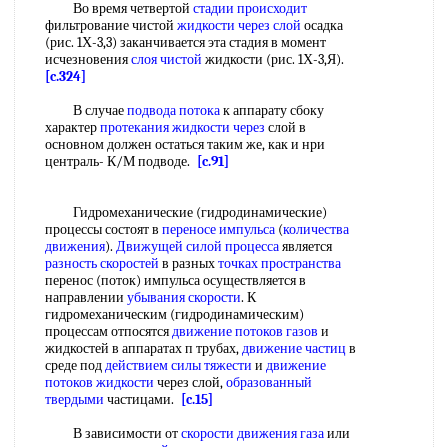
Во время четвертой
стадии происходит
фильтрование чистой
жидкости через слой
осадка
(рис. 1Х-3,3) заканчивается эта стадия в момент
исчезновения
слоя чистой
жидкости (рис. 1Х-3,Я).
[c.324]
В случае
подвода потока
к аппарату сбоку
характер
протекания жидкости через
слой в
основном должен остаться таким же, как и нри
централь- К/М подводе.
[c.91]
Гидромеханические (гидродинамические)
процессы состоят в
переносе импульса
(
количества
движения
).
Движущей силой процесса
является
разность скоростей
в разных
точках пространства
перенос (поток) импульса осуществляется в
направлении
убывания скорости
. К
гидромеханическим (гидродинамическим)
процессам отпосятся
движение потоков газов
и
жидкостей в аппаратах п трубах,
движение частиц
в
среде под
действием силы тяжести
и
движение
потоков жидкости
через слой,
образованный
твердыми
частицами.
[c.15]
В зависимости от
скорости движения газа
или