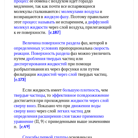
процесс
ее обмена с воздухом идет гораздо
медленнее, так как почти все испаряющиеся
молекулы сталкиваются с
молекулами воздуха
и
возвращаются в
жидкую фазу
. Поэтому правильнее
этот
процесс называть
не испарением, а
диффузией
молекул жидкости
через слой воздуха, прилегающий
к ее поверхности.
[c.187]
Величина поверхности раздела
фаз, которой в
определенных условиях
пропорциональна
скорость
реакции
.
Поверхность раздела
фаз можно увеличить
путем
дробления твердых
частиц или
диспергирования жидкостей
при помощи
разбрызгивания их через форсунки или путем
фильтрации
жидкостей через слой
твердых частиц.
[c.173]
Если жидкость имеет
большую плотность
, чем
твердые частицы
, то
эффективное псевдоожижение
достигается при прохождении
жидкости через слой
сверху вниз
. Показано что при
движении воды
сверху вниз
через слой
легких частиц
для
определения расширения
слоя также
применимо
уравнение
(II, 9) с приведенными выше значениями
п.
[c.49]
Способы первой группы
основаны на