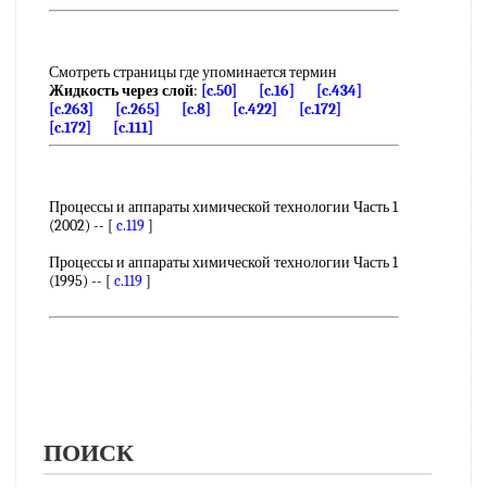
Смотреть страницы где упоминается термин
Жидкость через слой
:
[c.50]
[c.16]
[c.434]
[c.263]
[c.265]
[c.8]
[c.422]
[c.172]
[c.172]
[c.111]
Процессы и аппараты химической технологии Часть 1
(2002) -- [
c.119
]
Процессы и аппараты химической технологии Часть 1
(1995) -- [
c.119
]
ПОИСК