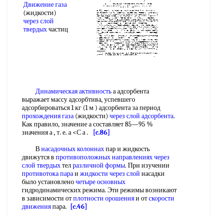
Движение газа
(жидкости)
через слой
твердых
частиц
Динамическая активность
а адсорбента
выражает массу адсорбтива, успевшего
адсорбироваться 1 кг (1 м ) адсорбента за период
прохождения газа
(жидкости)
через слой адсорбента
.
Как правило, значение а составляет 85—95 %
значения а , т. е. а <С а .
[c.86]
В
насадочных колоннах
пар и жидкость
движутся в
противоположных направлениях
через
слой твердых
тел
различной формы
. При изучении
противотока пара
и
жидкости через слой
насадки
было установлено
четыре основных
гидродинамических режима. Эти режимы возникают
в зависимости от
плотности орошения
и от
скорости
движения
пара.
[c.46]