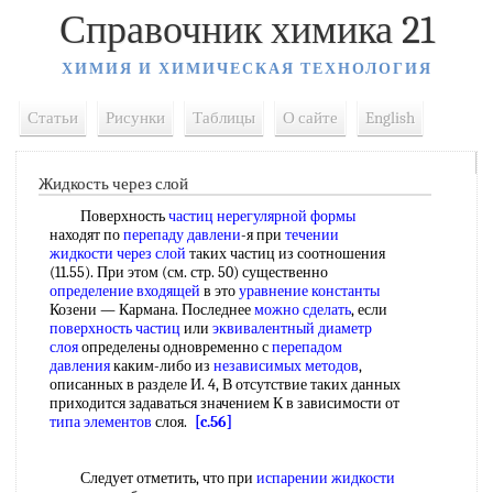
Справочник химика 21
ХИМИЯ И ХИМИЧЕСКАЯ ТЕХНОЛОГИЯ
Статьи
Рисунки
Таблицы
О сайте
English
Жидкость через слой
Поверхность
частиц нерегулярной формы
находят по
перепаду давлени
-я при
течении
жидкости через слой
таких частиц из соотношения
(11.55). При этом (см. стр. 50) существенно
определение входящей
в это
уравнение константы
Козени — Кармана. Последнее
можно сделать
, если
поверхность частиц
или
эквивалентный диаметр
слоя
определены одновременно с
перепадом
давления
каким-либо из
независимых методов
,
описанных в разделе И. 4, В отсутствие таких данных
приходится задаваться значением К в зависимости от
типа элементов
слоя.
[c.56]
Следует отметить, что при
испарении жидкости