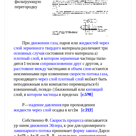
фильтрующую
перегородку
При
движении газа
, паров или
жидкостей через
слой
зерненного твердого
материала различают три
основных случая
состояния этого материала а)
плотный слой
, в
котором зерненные
частицы тшхо-
дятся 1 тесном
соприкосновении друг
с другом, а
расстояние между
частицами и
объем слоя
остаются
неизменными при изменении
скорости потока газа
,
проходящего
через слой плотный слой
мо5кет быть
неподвижным или компактно перемещаться б)
взвешенный, псевдо-()5киженный или
кипящий
слой, в
котором частицы
в пределах
[c.598]
Р—
падение давления
при прохождении
жидкости через слой
осадка в кгс1м
[c.212]
Собственно Ф.
Скорость процесса
описывается
ур-нием
движения Эйлера
, к-рое для одномерного
ламинарного потока
принимает
форму закона
Дарси
= ApIR = Ap iS, ще R , R - гвдравлич. сопротивления