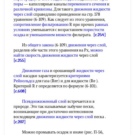
поры
— капиллярные каналы
переменного сечения
и
различной кривизны
. Для такого
движения жидкости
через слой
справедливо приведенное на стр. 178
уравнение (6-109). Как следует из этого уравнения,
сопротивление фильтрованию
R при прочих
равных
условиях
уменьшается с возрастанием
пористости
осадка
и
уменьшением вязкости
фильтрата.
[c.254]
Из
общего закона
(6-109)
движения через слой
,
разделив обе части этого уравнения на Рх,
можно
найти
скорость движения жидкости
через слой
[c.255]
Движение газа
и орошающей
жидкости через
слой
насадки характеризуется
критериями
Рейнольдса
для газа (Rer) и для жидкости (Re ).
Критерий R r определяется по формуле (6-101).
[c.608]
Псевдоожиженный слой
встречается и в
природе. Это так называемые зыбучие пески,
возникающие при достаточно интенсивном
восходящем
движении жидкости через слой
песка .
[c.207]
Можно промывать осадок и иначе (рис. П-56,