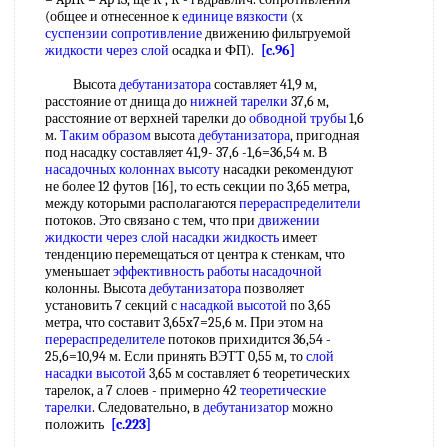
(общее и отнесенное к
единице вязкости
(х
суспензии сопротивление
движению фильтруемой
жидкости через слой
осадка и ФП).
[c.96]
Высота
дебутанизатора
составляет 41,9 м,
расстояние от днища до
нижней тарелки
37,6 м,
расстояние от верхней тарелки до
обводной трубы
1,6
м.
Таким образом
высота
дебутанизатора
, пригодная
под насадку составляет 41,9- 37,6 -1,6=36,54 м. В
насадочных колоннах высоту
насадки рекомендуют
не более 12 футов [16], то есть секции по 3,65 метра,
между которыми располагаются
перераспределители
потоков. Это связано с тем, что при
движении
жидкости через слой
насадки жидкость
имеет
тенденцию перемещаться от центра к стенкам, что
уменьшает
эффективность работы насадочной
колонны. Высота
дебутанизатора
позволяет
установить 7 секций с
насадкой высотой
по 3,65
метра, что составит 3,65x7=25,6 м. При этом на
перераспределителе
потоков прихидится 36,54 -
25,6=10,94 м. Если принять ВЭТТ 0,55 м, то
слой
насадки высотой
3,65 м составляет 6 теоретических
тарелок, а 7 слоев - примерно 42
теоретические
тарелки
. Следовательно, в
дебутанизатор
можно
положить
[c.223]