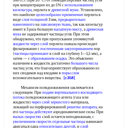
500 сСт (при 20 °С) от тонкодисперсных частиц угля
при концентрации их до 5% с
использованием
кизельгура
, перлита и
древесной муки
. Установлено,
что наиболее
целесообразно применение
перлита в
виде
слоя толщиной
3 мм,
предварительно
нанесенного
на
лавсановую ткань
, так как кизельгур
имеет в 3 раза большую
насыпную массу
, а
древесная
мука
не задерживает частицы угля. При этом
обнаружено, что при пропускании упомянутой
жидкости через слой
перлита сначала происходит
фильтрование с
постепенным закупориванием
пор
(
частицы проникают
в слой на глубину 1—1,5 мм), а
затем — с
образованием осадка
. Это объяснено
наличием в жидкости достаточно
большого числа
частиц угля, что благоприятствует образованию из
них сводиков над входами в
поры слоя
вспомогательного вещества.
[c.358]
Механизм псевдоожижения заключается в
следующем. При
подаче вертикального
восходящего
потока
псевдоожижающего агента (газа или
жидкости)
через слой зернистого
материала,
лежащий на перфорированной
решетке аппарата
, на
его
частицы действуют
аэродинамические силы. При
малых скоростях
слой остается неподвижным, с
увеличением скорости
отдельные частицы
начинают
двигаться одна
относительно другой
, и
слой