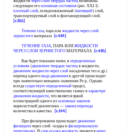
жидкости
через слой твердых частиц
возможны
следующие его
основные состояния
(рис. ХХ1-1)
плотный слой
, псевдоожиженный (
кипящий
) слой,
транспортируемый слой и фонтанирующий слой.
[c.355]
Течение газа
, пара или
жидкости через слой
зернистого
материала
[c.434]
ТЕЧЕНИЕ ГАЗА
, ПАРА ИЛИ
ЖИДКОСТИ
ЧЕРЕЗ СЛОИ ЗЕРНИСТОГО
МАТЕРИАЛА
[c.435]
Как будет показано ниже, в
определенных
условиях
(
движение твердых частиц
в жидкости,
движение жидкости через слой
насадочных тел и др.)
переход одного
вида движения
в другой происходит
при значительно меньших значениях Ре р.. Однако
всегда
существует определенный
предел,
соответствующий качественному скачку в
характере
движения жидкости
, что является яркой
иллюстрацией одного из
основных законов
марксистской диалектики —
закона перехода
количества в качество.
[c.144]
При фильтровании происходит
движение
фильтрата
через слой- осадка и
фильтровальную
перегородку
. В
слое осадка жидкость
движется
через