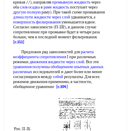
кривая //), направляя
промывную жидкость
через
оба
слоя осадка
в
раме жидкость
поступает через
другую полную
раму). При такой схеме промывания
длина пути
жидкости через слой
удваивается, а
поверхность фильтрования
уменьшается вдвое.
Согласно зависимости (П-132), в данном случае
сопротивление при промывке будет в четыре раза
больше, чем в последний момент фильтрования.
[c.151]
Предложен ряд зависимостей для
расчета
коэффициента сопротивления
I при различных
режимах
движения жидкости через слой
. Все эти
уравнения получены
обобщением опытных
данных
различных
исследователей и дают более или менее
согласующиеся между
собой
результаты. Для всех
режимов движения применимо, в частности,
обобщенное уравнение
[c.104]
Рис. II-31.