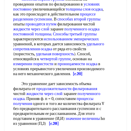
проведении опытов по фильтрованию в
условиях
постоянно
увеличивающейся
толщины слоя осадка
,
как это происходит в действительном
процессе
разделения суспензии
. В
способах второй группы
опыты
проводятся путем
фильтрования чистой
жидкости через слой
заранее
полученного осадка
постоянной толщины
.
Способы третьей группы
характеризуются
использованием эмпирических
уравнений, в которых дается зависимость
удельного
сопротивления осадка
от ряда его свойств
(пористость,
удельная поверхность
). Способ,
относящийся к
четвертой группе
, основан на
измерении пористости
и
проницаемости осадка
в
условиях прерывистого увеличения производимого
на него механического давления.
[c.20]
Это уравнение дает зависимость объема
фильтрата от
продолжительности фильтрования
чистой
жидкости через слой
заранее
полученного
осадка
. Приняв ф. п = 0, сопоставим
процессы
получения
одного и того же количества фильтрата V
без предварительного расслаивания суспензии и с
предварительным ее расслаиванием. Для этого
подставим в уравнение (И,И)
значение величины
ho
из уравнения (П,3)
[c.28]