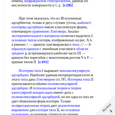
обмена,
инфракрасной спектроскопии
, данных по
кислотности поверхности и т. д.
[c.535]
При этом оказалось, что из 30 изученных
адсорбентов, только в двух случаях (уголь,
шабазит
)
изотермы адсорбции
имели классическую форму,
отвечающую
уравнению Лэнгмюра
. Анализ
экспериментального материала
позволил выделить 5
основных типов
изотерм, изображенных на рис. Х.4,
а именно / — кривую лэнгмюровского
типа
// — S-
образную кривую
с линейным участком в
области
средних
р, встречающуюся наиболее часто III —
кривую без перегибов с монотонным ростом V и V —
кривые типов II
[c.144]
Изотерма типа
I выражает
мономолекулярную
адсорбцию
. Наиболее удачная интерпретация изоте м
этого
типа
дана
Лэнгмюром
(гл. IV).
Изотерма типа
II
приписывается обычно
полимолекулярной
адсорбции
. И
потенциальная теория
и
теория
капиллярной конденсации
имеют дело с
полимолекулярной адсорбцией
, но ни одна из них не
дает объяснения форм изотерм. Только
поляризационная теория
дает
аналитическое
выражение
для
изотерм типа
II, но
основное
положение
, на котором строится эта теория,