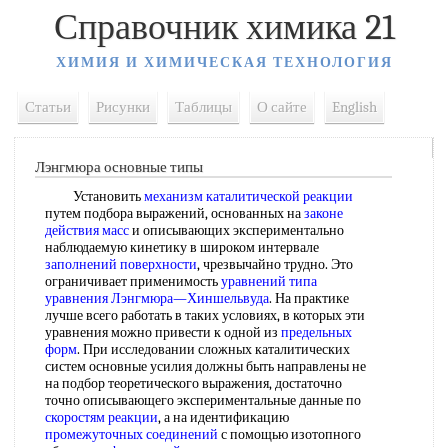
Справочник химика 21
ХИМИЯ И ХИМИЧЕСКАЯ ТЕХНОЛОГИЯ
Статьи
Рисунки
Таблицы
О сайте
English
Лэнгмюра основные типы
Установить
механизм каталитической реакции
путем подбора выражений, основанных на
законе
действия масс
и описывающих экспериментально
наблюдаемую кинетику в широком интервале
заполнений поверхности
, чрезвычайно трудно. Это
ограничивает применимость
уравнений типа
уравнения
Лэнгмюра—Хиншельвуда
. На практике
лучше всего работать в таких условиях, в которых эти
уравнения можно привести к одной из
предельных
форм
. При исследовании сложных каталитических
систем основные усилия должны быть направлены не
на подбор теоретического выражения, достаточно
точно описывающего экспериментальные данные по
скоростям реакции
, а на идентификацию
промежуточных соединений
с помощью изотопного