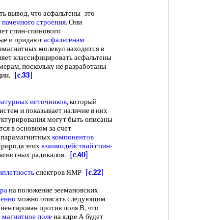
вывод, что асфальтены -это
о
пачечного строения
. Они
чет спин-спинового
рые и придают
асфальтенам
амагнитных молекул находится в
оляет классифицировать асфальтены
мерам, поскольку не разработаны
ции.
[c.33]
ратурных источников
, который
стем и показывает наличие в них
уктурирования могут быть описаны
тся в основном за счет
 парамагнитных
компонентов
Природа этих
взаимодействий спин-
агнитных радикалов.
[c.40]
иплетность
спектров ЯМР
[c.22]
ра
на положение зеемановских
енно
можно описать следующим
риентирован против поля В, что
 магнитное поле
на ядре А будет