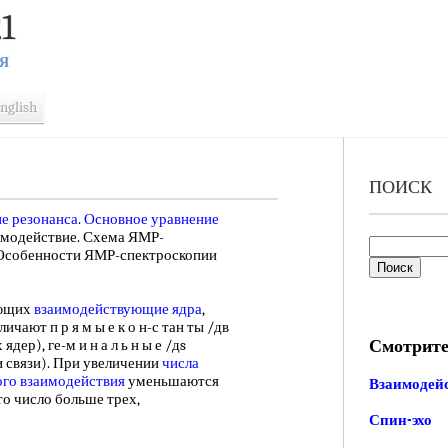
1
Я
nglish
ПОИСК
е резонанса
.
Основное уравнение
имодействие. Схема ЯМР-
собенности ЯМР-спектроскопии
яющих
взаимодействующие ядра
,
чают п р я м ы е к о н-с тан ты /дв
Смотрите
ядер), ге-м и н а л ь н ы е /дs
и связи). При увеличении
числа
ого взаимодействия
уменьшаются
Взаимодейс
это число больше трех,
Спин-эхо