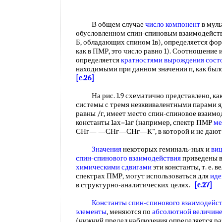
В общем случае
число компонент
в мул
обусловленном спин-спиновым взаимодейст
Б, обладающих спином 1в), определяется форму
как в ПМР, это число равно 1). Соотношение
определяется
кратностями вырождения
сост
находимыми при данном значении п, как было 
[c.26]
На рис. 1.9 схематично представлено, как
системы с тремя неэквивалентными парами 
равны /г, имеет место спин-спиновое взаимо
константы 1ах=1аг (например, спектр ПМР
ме
СНг— —СНг—СНг—К", в которой и не дают
Значения
некоторых геминаль-ных и
ви
спин-спинового взаимодействия
приведены в 
химическими сдвигами
эти константы, т. е. 
спектрах ПМР, могут использоваться для
иде
в структурно-аналитических целях.
[c.27]
Константы спин-спинового взаимодейс
элементы
, меняются по
абсолютной величин
(нижний предел наблюдения определяется р