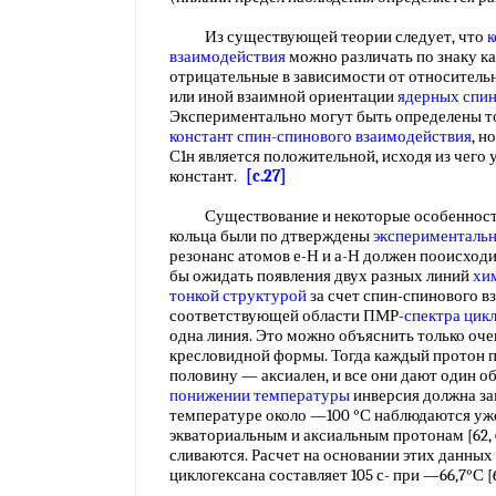
Из существующей теории следует, что
к
взаимодействия
можно различать по знаку к
отрицательные в зависимости от относитель
или иной взаимной ориентации
ядерных спи
Экспериментально могут быть определены т
констант спин-спинового взаимодействия
, н
С1н является положительной, исходя из чего 
констант.
[c.27]
Существование и некоторые особенности 
кольца были по дтверждены
эксперименталь
резонанс атомов е-Н и а-Н должен пооисходи
бы ожидать появления двух разных линий
хи
тонкой
структурой
за счет спин-спинового в
соответствующей области ПМР-
спектра цик
одна линия. Это можно объяснить только оч
кресловидной формы. Тогда каждый протон п
половину — аксиален, и все они дают один 
понижении температуры
инверсия должна за
температуре около —100 °С наблюдаются уж
экваториальным и аксиальным протонам [62, 
сливаются. Расчет на основании этих данных 
циклогексана составляет 105 с- при —66,7°С 