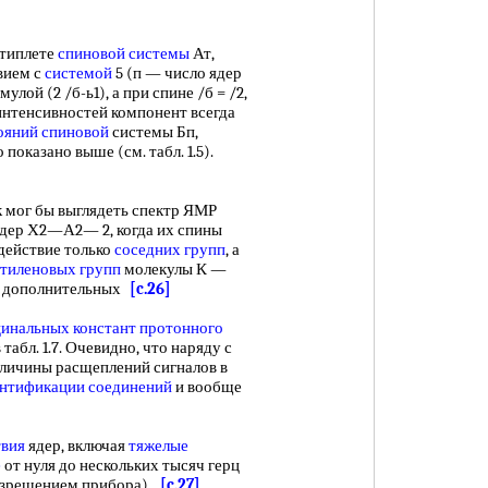
ьтиплете
спиновой системы
Ат,
вием с
системой
5 (п — число ядер
лой (2 /б-ь1), а при спине /б = /2,
 интенсивностей компонент всегда
ояний спиновой
системы Бп,
показано выше (см. табл. 1.5).
 мог бы выглядеть спектр ЯМР
ядер Х2—А2— 2, когда их спины
действие только
соседних групп
, а
тиленовых групп
молекулы К —
 дополнительных
[c.26]
цинальных
констант протонного
табл. 1.7. Очевидно, что наряду с
величины расщеплений сигналов в
нтификации соединений
и вообще
твия
ядер, включая
тяжелые
е
от нуля до нескольких тысяч герц
азрешением прибора).
[c.27]