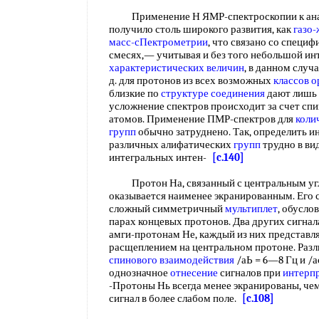
Применение Н ЯМР-спектроскопии к ан
получило столь широкого развития, как
газо
масс-сПектрометрии
, что связано со специф
смесях,— учитывая и без того небольшой ин
характеристических величин
, в данном случ
д. для протонов из всех возможных
классов 
близкие по
структуре соединения
дают лишь 
усложнение спектров происходит за счет сп
атомов. Применение ПМР-спектров для
коли
групп
обычно затруднено. Так, определить и
различных алифатических
групп
трудно в ви
интегральных интен-
[c.140]
Протон На, связанный с центральным угле
оказывается наименее экранированным. Его 
сложный симметричный
мультиплет
, обусло
парах концевых протонов. Два других сигна
амги-протонам Не, каждый из них представл
расщеплением на центральном протоне. Разл
спинового взаимодействия
/аЬ = 6—8 Гц и /а
однозначное
отнесение
сигналов при
интерп
-Протоны Нь всегда менее экранированы, че
сигнал в более слабом поле.
[c.108]