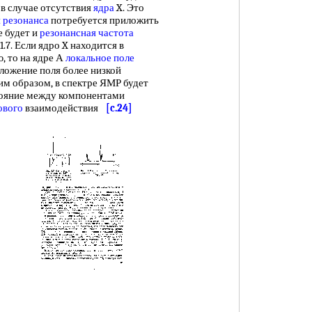
 в случае отсутствия
ядра
X. Это
 резонанса
потребуется приложить
ше будет и
резонансная частота
 1.7. Если ядро X находится в
ю, то на ядре А
локальное поле
аложение поля более низкой
им образом, в спектре ЯМР будет
тояние между компонентами
ового
взаимодействия
[c.24]