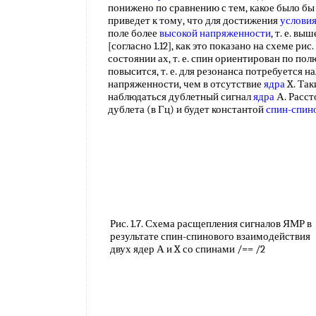
понижено по сравнению с тем, какое было бы
приведет к тому, что для достижения
условия
поле более
высокой напряженности
, т. е. вы
[согласно 1.12], как это показано на схеме рис.
состоянии ах, т. е. спин ориентирован по пол
повысится, т. е. для резонанса потребуется н
напряженности, чем в отсутствие
ядра
X. Так
наблюдаться дублетный сигнал
ядра
А. Расс
дублета (в Гц) и будет константой
спин-спин
Рис. 1.7. Схема расщепления сигналов ЯМР в
результате спин-спинового взаимодействия
двух ядер А и X со спинами /== /2