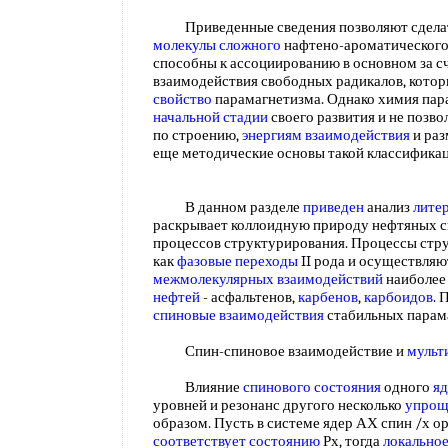
Приведенные сведения позволяют сделать 
молекулы сложного
нафтено-ароматическог
способны к ассоциированию в основном за с
взаимодействия свободных радикалов, кото
свойство
парамагнетизма. Однако химия пар
начальной стадии
своего развития и не позв
по строению,
энергиям взаимодействия
и раз
еще методические основы такой классифика
В данном разделе
приведен
анализ
лите
раскрывает коллоидную природу нефтяных си
процессов структурирования. Процессы стр
как
фазовые переходы
II рода и осуществляю
межмолекулярных взаимодействий
наиболее
нефтей
- асфальтенов,
карбенов
,
карбоидов
. 
спиновые взаимодействия
стабильных парам
Спин-спиновое взаимодействие и
мульт
Влияние
спинового состояния
одного
яд
уровней и резонанс другого несколько
упрощ
образом. Пусть в системе ядер АХ спин /х о
соответствует состоянию
Рх, тогда
локальное