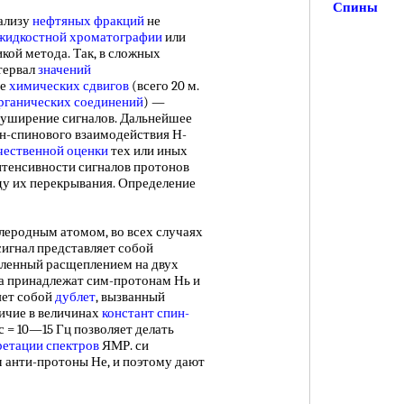
Спины
ализу
нефтяных фракций
не
-жидкостной хроматографии
или
икой метода. Так, в сложных
тервал
значений
ае
химических сдвигов
(всего 20 м.
органических соединений
) —
уширение сигналов. Дальнейшее
ин-спинового взаимодействия Н-
чественной оценки
тех или иных
нтенсивности сигналов протонов
ду их перекрывания. Определение
родным атомом, во всех случаях
сигнал представляет собой
вленный расщеплением на двух
ла принадлежат сим-протонам Нь и
яет собой
дублет
, вызванный
ичие в величинах
констант спин-
с = 10—15 Гц позволяет делать
ретации спектров
ЯМР. си
м анти-протоны Не, и поэтому дают