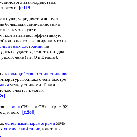
спинового взаимодействия,
вляются в
[c.119]
 нулю, усредняется до нуля.
ные большими спин-спиновыми
ние, в молекуле с
м поле вызывают эффективную
 обычно настолько широки, что их
риплетных состояний
(за
ать не удается, если только два
 расстояние (т.е. О и Е малы).
му
взаимодействию спин-спиновое
емпературы, однако очень быстро
ояния
между спинами. Таким
ожно влиять, изменяя
34]
твие
групп
СНз— и СНг— (рис. 92).
ые для него
[c.260]
как
основными параметрами
ЯМР-
ся
химический сдвиг
, константа
]