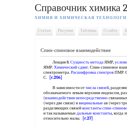
Справочник химика 2
ХИМИЯ И ХИМИЧЕСКАЯ ТЕХНОЛОГИ
Статьи
Рисунки
Таблицы
О сайте
E
Спин-спиновое взаимодействие
Лекция 8.
Сущность метода
ЯМР,
услови
ЯМР.
Химический сдвиг
. Спин-спиновое вза
спектрометра.
Расшифровка спектров
ПМР. О
С.
[c.206]
В зависимости от
числа связей
, раздел
обозначаемого левым верхним индексом, разли
(
взаимодействия непосредственно
связанных 
(через две связи) и
вицинальные
ав (через тр
разделяющих связей
константы спин-спинов
и так называемые
дальные константы
, когда 
относительно малы.
[c.27]