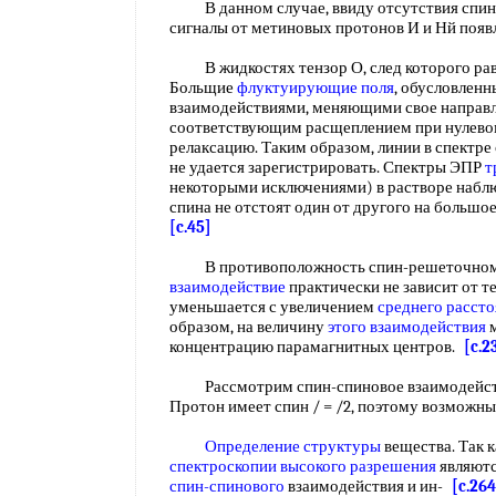
В данном случае, ввиду отсутствия спин-
сигналы от метиновых протонов И и Нй поя
В жидкостях тензор О, след которого равен
Больщие
флуктуирующие поля
, обусловлен
взаимодействиями, меняющими свое направле
соответствующим расщеплением при нулево
релаксацию. Таким образом, линии в спектре
не удается зарегистрировать. Спектры ЭПР
т
некоторыми исключениями) в растворе наблюд
спина не отстоят один от другого на большое
[c.45]
В противоположность спин-решеточно
взаимодействие
практически не зависит от т
уменьшается с увеличением
среднего расст
образом, на величину
этого взаимодействия
м
концентрацию парамагнитных центров.
[c.2
Рассмотрим спин-спиновое взаимодейс
Протон имеет спин / = /2, поэтому возможн
Определение структуры
вещества. Так 
спектроскопии высокого разрешения
являют
спин-спинового
взаимодействия и ин-
[c.264