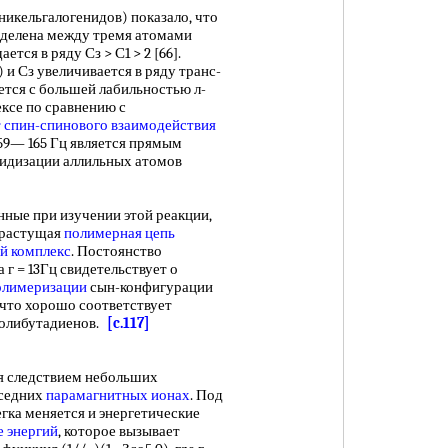
ельгалогенидов) показало, что
делена между тремя атомами
тся в ряду Сз > С1 > 2 [66].
 и Сз увеличивается в ряду транс-
уется с большей лабильностью л-
ксе по сравнению с
т спин-спинового взаимодействия
159— 165 Гц является прямым
ридизации аллильных атомов
нные при изучении этой реакции,
 растущая
полимерная цепь
й комплекс
. Постоянство
а г = 13Гц свидетельствует о
олимеризации
сын-конфигурации
 что хорошо соответствует
полибутадиенов.
[c.117]
 следствием небольших
оседних
парамагнитных ионах
. Под
егка меняется и энергетические
е энергий
, которое вызывает