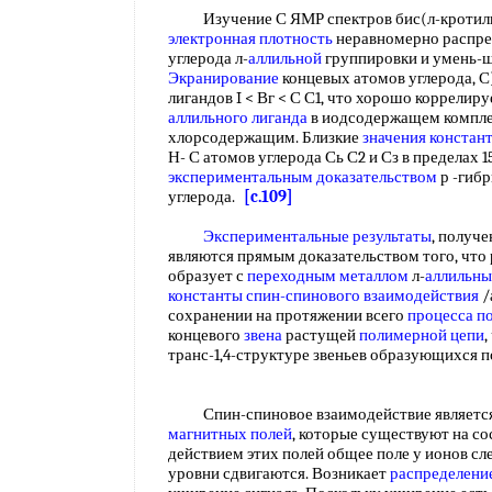
Изучение С ЯМР спектров бис(л-кротилник
электронная плотность
неравномерно распре
углерода л-
аллильной
группировки и умень-щае
Экранирование
концевых атомов углерода, С)
лигандов I < Вг < С С1, что хорошо коррелир
аллильного лиганда
в иодсодержащем компле
хлорсодержащим. Близкие
значения
констан
Н- С атомов углерода Сь С2 и Сз в пределах 
экспериментальным доказательством
р -гиб
углерода.
[c.109]
Экспериментальные результаты
, получе
являются прямым доказательством того, что
образует с
переходным металлом
л-
аллильны
константы спин-спинового взаимодействия
/
сохранении на протяжении всего
процесса п
концевого
звена
растущей
полимерной цепи
,
транс-1,4-структуре звеньев образующихся 
Спин-спиновое взаимодействие является
магнитных полей
, которые существуют на с
действием этих полей общее поле у ионов сл
уровни сдвигаются. Возникает
распределени