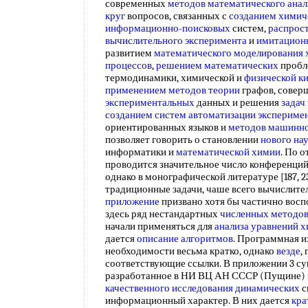
современных
методов математического анал
круг
вопросов, связанных с
созданием химич
информационно-поисковых
систем,
распрос
вычислительного эксперимента
и
имитацион
развитием
математического моделирования 
процессов
,
решением математических
проб
термодинамики, химической и
физической к
применением методов теории
графов, совер
экспериментальных
данных и решения
задач
созданием систем
автоматизации экспериме
ориентированных языков и
методов машинн
позволяет говорить о становлении
нового на
информатики и
математической химии
. По 
проводится значительное число конференций [8
однако в монографической литературе [187, 2
традиционные задачи, чаше всего вычислите
приложение
призвано хотя бы частично восп
здесь ряд нестандартных
численных методо
начали применяться для
анализа уравнений 
дается
описание алгоритмов
. Программная и
необходимости весьма кратко, однако
везде
,
соответствующие ссылки. В приложении 3 с
разработанное в НИ ВЦ АН СССР (Пущине)
качественного исследования динамических
с
информационный характер. В них дается
кра