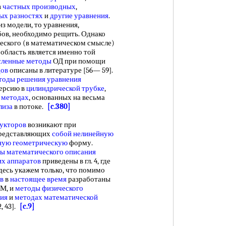
в
частных производных
,
ых разностях
и
другие уравнения
.
з модели, то уравнения,
бов, необходимо рещить. Однако
ческого (в математическом смысле)
область является именно той
сленные методы
ОД при помощи
дов
описаны в литературе [56— 59].
тоды решения уравнения
ерсию в
цилиндрической трубке
,
 методах
, основанных на весьма
лиза
в потоке.
[c.380]
дукторов
возникают при
 представляющих
собой
нелинейную
ную геометрическую
форму.
ы математического описания
х аппаратов
приведены в гл. 4, где
Здесь укажем только, что помимо
в
в
настоящее время
разработаны
ВМ, и
методы физического
бия
и
методах математической
, 43].
[c.9]