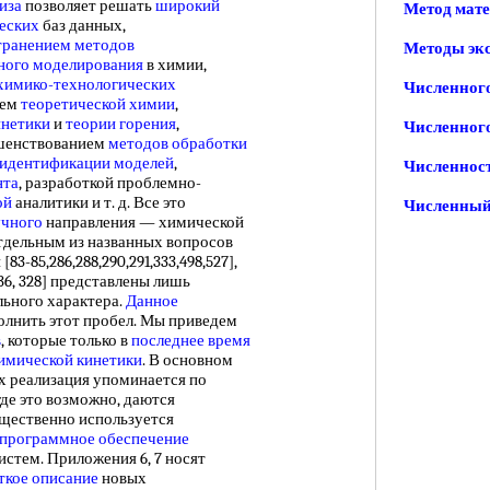
иза
позволяет решать
широкий
Метод мат
еских
баз данных,
транением методов
Методы эк
ного моделирования
в химии,
химико-технологических
Численног
лем
теоретической химии
,
инетики
и
теории горения
,
Численног
шенствованием
методов обработки
 идентификации моделей
,
Численнос
нта
, разработкой проблемно-
ой
аналитики и т. д. Все это
Численный
учного
направления — химической
отдельным из названных вопросов
3-85,286,288,290,291,333,498,527],
36, 328] представлены лишь
льного характера.
Данное
олнить этот пробел. Мы приведем
в
, которые только в
последнее время
химической кинетики
. В основном
х реализация упоминается по
 где это возможно, даются
ущественно используется
программное обеспечение
истем. Приложения 6, 7 носят
ткое описание
новых