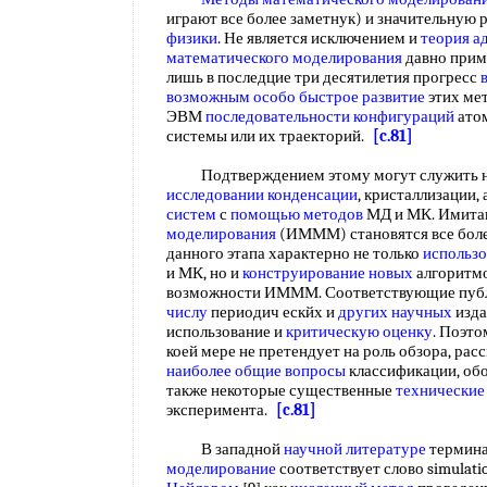
играют все более заметнук) и значительную р
физики
. Не является исключением и
теория а
математического моделирования
давно прим
лишь в последцие три десятилетия прогресс
возможным особо
быстрое развитие
этих мет
ЭВМ
последовательности конфигураций
атом
системы или их траекторий.
[c.81]
Подтверждением этому могут служить не
исследовании конденсации
, кристаллизации
систем
с
помощью методов
МД и МК. Имит
моделирования
(ИМММ) становятся все боле
данного этапа характерно не только
использ
и МК, но и
конструирование новых
алгоритм
возможности ИМММ. Соответствующие публ
числу
периодич ескйх и
других научных
изда
использование и
критическую оценку
. Поэто
коей мере не претендует на роль обзора, ра
наиболее
общие вопросы
классификации, об
также некоторые существенные
технические
эксперимента.
[c.81]
В западной
научной литературе
термина
моделирование
соответствует слово simulati