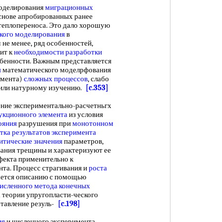
оделирования
миграционных
 основе апробированных ранее
теплопереноса. Это дало хорошую
кого моделирования
в
м не менее, ряд особенностей,
дит к
необходимости разработки
бенности. Важным представляется
я
математического моделрфования
имента)
сложных процессов
, слабо
или натурному изучению.
[c.353]
ение экспериментально-расчетньгх
укционного элемента
из условия
ояния
разрушения при
монотонном
тка результатов эксперимента
итические значения
параметров,
вания трещины и характеризуют ее
ефекта применительно к
та. Процесс страгивания и
роста
ется описанию с помощью
численного
метода конечных
а
теории упругопласти-ческого
ставление резуль-
[c.198]
ия
и численного эксперимента