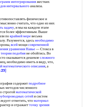
ограмм интегрирования
жестких
дов интервального
анализа.
тивопоставлять физическое и
смысленно считать, что одно из них
ть задачу
, и мы на каждом этапе
ется более эффективным. Выше
(или по
крайней мере
весьма
алу. Разумеется, здесь
необходимо
тороны,
всей
мощи
современной
ения уравнения Навье
— Стокса в
з
теории подобия
не обойтись. Во
сто оказывается дешевле
сложного
онец, необходимо иметь в виду, что,
й математического описания
, а
c.23]
графия содержит
подробное
вых методов численного
но строгой
математической
рубопроводных сетей
и систем
следует отметить, что
материал
рактер и отражает
точку зрения