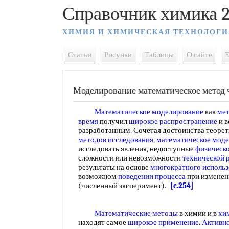
Справочник химика 2
ХИМИЯ И ХИМИЧЕСКАЯ ТЕХНОЛОГИ
Статьи
Рисунки
Таблицы
О сайте
E
Моделирование математическое метод 
Математическое моделирование
как
мет
время
получил
широкое распространение
и в
разработанным. Сочетая достоинства теоре
методов исследования
,
математическое мод
исследовать явления, недоступные
физическ
сложности или невозможности
технической 
результаты на основе
многократного использ
возможном
поведении процесса
при изменен
(численный эксперимент).
[c.254]
Математические методы
в химии и в
хи
находят самое
широкое применение
.
Активно