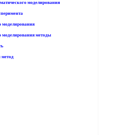
ематического моделирования
сперимента
о моделирования
о моделирования методы
ть
 метод