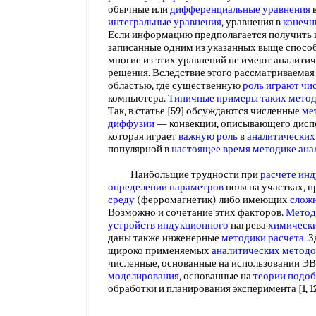
обычные или
дифференциальные уравнения
интегральные уравнения
, уравнения в
конечн
Если информацию предполагается получить и
записанные одним из указанных выще спосо
многие из этих уравнений не имеют аналити
рещения. Вследствие этого рассматриваемая 
областью, где существенную
роль играют
чи
компьютера.
Типичные примеры
таких мето
Так, в статье [59] обсуждаются численные
ме
диффузии
— конвекции, описывающего дисп
которая играет
важную роль
в
аналитических
популярной в
настоящее время
методике ана
Наибольщие трудности при
расчете ин
определении параметров
поля на участках,
среду
(ферромагнетик) либо имеющих
слож
Возможно и сочетание этих факторов.
Метод
устройств индукционного
нагрева
химически
даны также инженерные
методики расчета
. 
щироко применяемых
аналитических методо
численные, основанные на использовании Э
моделирования
, основанные на
теории подо
обработки и планирования эксперимента [1, 12