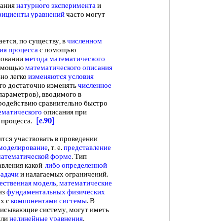
вания
натурного эксперимента
и
фициенты уравнений
часто могут
ется, по существу, в
численном
ия процесса
с помощью
ьзовании
метода математического
помощью
математического описания
ьно легко
изменяются условия
ого достаточно изменять
численное
параметров), вводимого в
тродействию сравнительно быстро
ематического
описания при
 процесса.
[c.90]
я участвовать в проведении
моделирование
, т. е.
представление
атематической форме
. Тип
авления какой-
либо определенной
задачи
и налагаемых ограничений.
ественная модель
,
математические
из
фундаментальных физических
ых с
компонентами системы
. В
писывающие систему, могут иметь
или
нелинейные уравнения
,