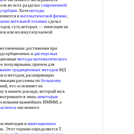
оль во всех разделах
современной
дсорбции
. Хотя
методы
еняются в
математической физике
,
вычислительной техники
сделал
одов, суть которых — имитация на
ов или молекул изучаемой
сомненные достижения при
, адсорбционных и
дисперсных
ационные
методы математического
е популярными, причем для
ование традиционных методов
МД
ов и методов, расширяющих
икации рассеяны по
большому
ний, что осложняет их
му в нашем докладе, который ни в
ссматриваются лишь
некоторые
основания важнейших ИМММ, а
 аспекты
численного
м имитация и
имитационное
on . Этот термин определяется Т.