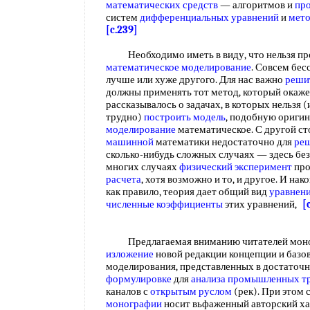
математических средств
— алгоритмов и
пр
систем
дифференциальных уравнений
и
мето
[c.239]
Необходимо иметь в виду, что нельзя про
математическое моделирование
. Совсем бес
лучше или хуже другого. Для нас важно
реши
должны применять тот метод, который окаж
рассказывалось о задачах, в которых нельзя 
трудно)
построить модель
, подобную оригин
моделирование
математическое. С другой с
машинной
математики недостаточно для
реш
сколько-нибудь сложных случаях — здесь бе
многих случаях
физический эксперимент
про
расчета
, хотя возможно и то, и другое. И нак
как правило, теория дает общий вид
уравнени
численные коэффициенты
этих уравнений,
[
Предлагаемая вниманию читателей моно
изложение
новой редакции концепции и базо
моделирования, представленных в достаточ
формулировке
для
анализа промышленных
т
каналов с
открытым руслом
(рек). При этом 
монографии
носит вьфаженный авторский ха