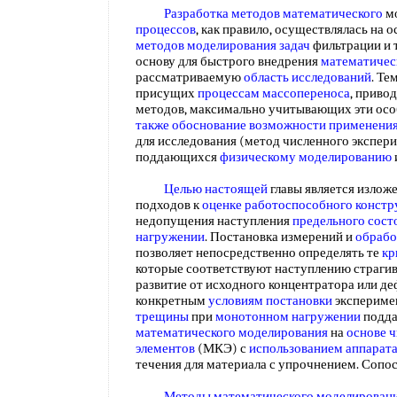
Разработка методов математического
м
процессов
, как правило, осуществлялась на
методов моделирования задач
фильтрации и 
основу для быстрого внедрения
математичес
рассматриваемую
область исследований
. Те
присущих
процессам массопереноса
, приво
методов, максимально учитывающих эти осо
также обоснование
возможности применени
для исследования (метод численного экспер
поддающихся
физическому моделированию
Целью настоящей
главы является излож
подходов к
оценке работоспособного
констр
недопущения наступления
предельного сост
нагружении
. Постановка измерений и
обрабо
позволяет непосредственно определять те
кр
которые соответствуют наступлению страги
развитие от исходного концентратора или д
конкретным
условиям постановки
эксперимен
трещины
при
монотонном нагружении
подда
математического моделирования
на
основе 
элементов
(МКЭ) с
использованием аппарат
течения для материала с упрочнением. Сопо
Методы математического моделирован