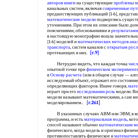
авторов книги
на существующие
проблемы м
канальных систем, включая
современные пут
предшествующих публикаций [1-6], представ
математические модели
подверглись сущест
уточнениям. При этом их описание было до
пояснениями, обоснованиями и
результатам
в настоящую монографию вошла значительная
[1-6] моделей и
математических методов ана
транспорта
, систем каналов с
открытым рус
протекающих в них.
[c.9]
Нетрудно видеть, что каждая точка
числ
опытной точке при
физическом эксперимент
в
Основу расчета
(или в общем случае — алго
исследуемый объект, отражает его состояни
определяющих факторов. Иначе говоря,
мате
играет при его
исследовании роль
модели. Вп
модели называют математическими, а сам м
моделированием..
[c.261]
В указанных случаях АВМ или ЭВМ, в кото
программа, и есть
материальная модель
, кот
способ называют обычно
математическим м
физического, когда модель и оригинал физич
противопоставлять физическое и
математиче