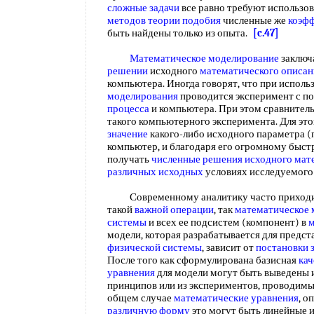
сложные задачи
все равно требуют использо
методов теории подобия
численные же
коэф
быть найдены только из опыта.
[c.47]
Математическое моделирование
заключа
решении
исходного
математического описан
компьютера. Иногда говорят, что при испол
моделирования
проводится эксперимент с 
процесса
и компьютера. При этом сравнител
такого компьютерного эксперимента. Для эт
значение
какого-либо исходного параметра (
компьютер, и благодаря его огромному быс
получать
численные решения
исходного мат
различных исходных
условиях исследуемого
Современному аналитику часто приходитс
такой
важной операции
, так
математическое 
системы
и всех ее подсистем (компонент) в
м
модели, которая разрабатывается для предст
физической системы
, зависит от
постановки 
После того как сформулирована базисная
кач
уравнения
для модели могут быть выведены 
принципов или из экспериментов, проводим
общем случае
математические уравнения
, о
различную форму
это могут быть линейные 