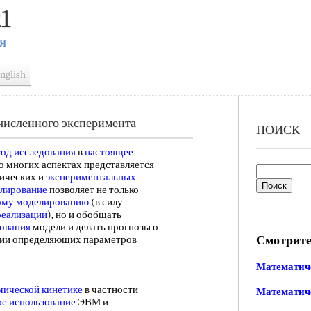
1
Я
nglish
численного эксперимента
ПОИСК
од исследования
в
настоящее
о многих аспектах представляется
тических и
экспериментальных
елирование
позволяет не только
ому моделированию
(в силу
реализации
), но и обобщать
ования
модели и делать прогнозы о
Смотрите
ии определяющих параметров
Математич
мической кинетике
в частности
Математич
е использование
ЭВМ и