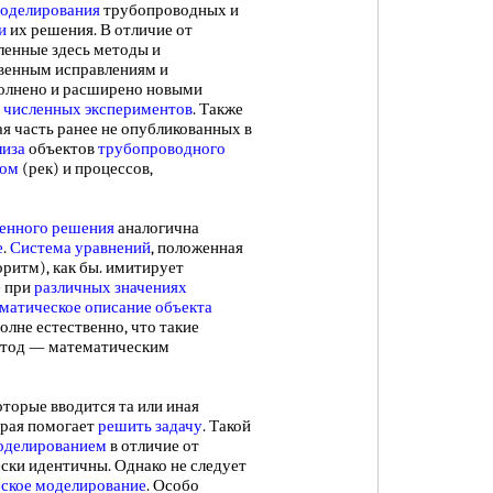
оделирования
трубопроводных и
и
их решения. В отличие от
ленные здесь методы и
венным исправлениям и
полнено и расширено новыми
и численных экспериментов
. Также
 часть ранее не опубликованных в
лиза
объектов
трубопроводного
лом
(рек) и процессов,
енного решения
аналогична
е
.
Система уравнений
, положенная
ритм), как бы. имитирует
е при
различных значениях
матическое описание объекта
олне естественно, что такие
етод — математическим
рые вводится та или иная
орая помогает
решить задачу
. Такой
оделированием
в отличие от
ески идентичны. Однако не следует
ское моделирование
. Особо