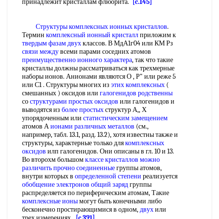
принадлежит кристаллам флюорита.
[c.145]
Структуры комплексных ионных кристаллов
.
Термин
комплексный ионный кристалл
приложим к
твердым фазам
двух
классов. В МдА1г04 или КМ Рз
связи между
всеми парами соседних атомов
преимущественно ионного характера
, так что такие
кристаллы должны рассматриваться как трехмерные
наборы ионов. Анионами являются О , Р" или реже 5
или С1 . Структуры многих из
этих комплексных
(
смешанных ) оксидов или
галогенидов родственны
со
структурами простых оксидов
или галогенидов и
выводятся из
более простых
структур А,, Х
упорядоченным или
статистическим замещением
атомов А
ионами различных металлов
(см.,
например, табл. 13.1, разд. 13.2), хотя известны также и
структуры, характерные только для
комплексных
оксидов
илп галогенидов. Они описаны в гл. 10 и 13.
Во второхм большом
классе кристаллов
можно
различить
прочно соединенные
группы атомов,
внутри которых в
определенной степени
реализуется
обобщение электронов
общий заряд
группы
распределяется по периферическим атомам, Такие
комплексные ионы
могут быть конечными либо
бесконечно простирающимися в одном,
двух
или
трех измерениях.
[c.391]