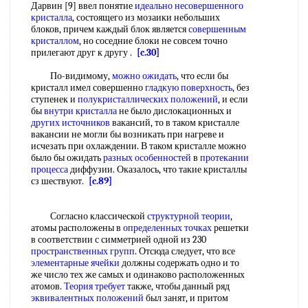
Дарвин [9] ввел понятие
идеально несовершенного
кристалла
, состоящего из мозаики небольших
блоков, причем каждый блок является
совершенным
кристаллом
, но соседние блоки не совсем точно
прилегают друг к другу .
[c.30]
По-видимому,
можно ожидать
, что если бы
кристалл имел совершенно
гладкую поверхность
, без
ступенек и
полукристаллических положений
, и если
бы
внутри кристалла
не было дислокационных и
других источников
вакансий, то в таком кристалле
вакансии не могли бы возникать при нагреве и
исчезать при охлаждении. В таком кристалле можно
было бы ожидать
разных особенностей
в
протекании
процесса
диффузии. Оказалось, что такие кристаллы
сз шествуют.
[c.89]
Согласно классической
структурной теории
,
атомы расположены в
определенных точках
решетки
в соответствии с симметрией одной из 230
пространственных групп
. Отсюда следует, что все
элементарные ячейки
должны содержать одно и то
же число тех же самых и одинаково расположенных
атомов.
Теория требует
также, чтобы данный ряд
эквивалентных положений
был занят, и притом