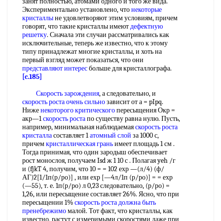
занят полностью, атомами одного и того же вида.
Экспериментально установлено, что
некоторые
кристаллы
не удовлетворяют этим условиям, причем
говорят, что такие кристаллы имеют
дефектную
решетку
. Сначала эти случаи рассматривались как
исключительные, теперь же известно, что к этому
типу принадлежат многие кристаллы, и хоть на
первый взгляд может показаться, что они
представляют интерес
больше для кристаллографа.
[c.185]
Скорость зарождения
, а следовательно, и
скорость роста
очень сильно
зависит от а = pIpq.
Ниже
некоторого критического
пересыщения Окр =
акр—1
скорость роста
по существу равна нулю. Пусть,
например, минимальная наблюдаемая
скорость роста
кристалла
составляет 1
атомный слой
за 1000 с,
причем
кристаллическая грань
имеет площадь 1 см .
Тогда принимая, что один зародыш обеспечивает
рост монослоя, получаем Isd ж 1 10 с . Полагая yeh /г
и (fjkT 4, получим, что 10 = = 102 ехр —(л/4) (ф/
АГ)2[1/1п(р/ро)] , или ехр [—4л/1п (р/ро)] = = ехр
(—55), т. е. 1п(р/ро) л 0,23 следовательно, (р/ро) =
1,26, или пересыщение составляет 26%. Ясно, что при
пересыщении 1%
скорость роста
должна быть
пренебрежимо
малой. Тот факт, что кристаллы, как
известно, растут с измеримыми скоростями даже при