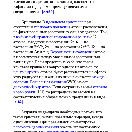
высшими спиртами, кислотами и, наконец, с к-па-
рафинами и другими прямоцепочечными
соединениями.
[c.454]
Кристаллы. В
идеальном кристалле
при
отсутствии
теплового движения
атомы расположены
на фиксированных расстояниях один от другого. Так,
в
кубической гранецентрированной решетке
12
атомов находятся на расстоянии 2г, 6 — на
расстоянии 2гУ2, 24 — на расстоянии 2гУЗ, 12 — на
расстоянии Аг и т. д.
Вероятность нахождения
атома
в промежутках между указанными расстояниями
равна нулю. Если представить себе, что такой
кристалл вращается вокруг одного из атомов, то
центры других
атомов будут располагаться на сферах
этих радиусов и ни один из них не окажется
между
сферами
.
Радиальная функция
W(R) имеет
дискретный характер
. Если сохранить за ней
условие
нормировки
(1.11), то распределение атомов на
соответствующих сферах можно представить в виде
[c.14]
Затравка из дендрита необходима потому, что
такой кристалл, будучи правильно выращен, всегда
сдвойникован. При правильной ориентировке
плоскость двойникования
обеспечит постоянную