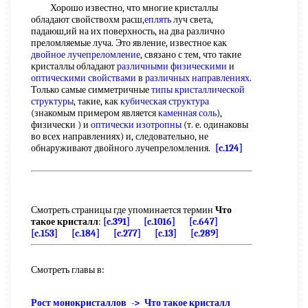
Хорошо известно, что многие кристаллы
обладают свойствохм расш,
еплять
луч света,
падаюш,ий на их поверхность, на два различно
преломляемые луча. Это явление, известное как
двойное лучепреломление
, связано с тем, что такие
кристаллы обладают
различными физическими
и
оптическими свойствами
в
различных направлениях
.
Только самые симметричные
типы кристаллической
структуры
, такие, как
кубическая структура
(знакомым примером является
каменная соль
),
физически ) и
оптически изотропны
(т. е. одинаковы
во всех направлениях) и, следовательно, не
обнаруживают двойного лучепреломления.
[c.124]
Смотреть страницы где упоминается термин
Что
такое кристалл
:
[c.391]
[c.1016]
[c.647]
[c.153]
[c.184]
[c.277]
[c.13]
[c.289]
Смотреть главы в:
Рост монокристаллов -> Что такое кристалл