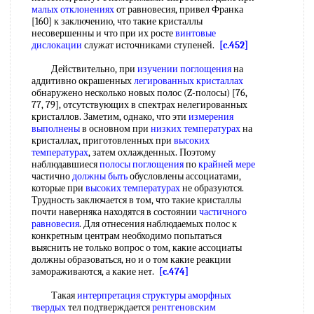
малых отклонениях
от равновесия, привел Франка
[160] к заключению, что такие кристаллы
несовершенны и что при их росте
винтовые
дислокации
служат источниками ступеней.
[c.452]
Действительно, при
изучении поглощения
на
аддитивно окрашенных
легированных кристаллах
обнаружено несколько новых полос (Z-полосы) [76,
77, 79], отсутствующих в спектрах нелегированных
кристаллов. Заметим, однако, что эти
измерения
выполнены
в основном при
низких температурах
на
кристаллах, приготовленных при
высоких
температурах
, затем охлажденных. Поэтому
наблюдавшиеся
полосы поглощения
по
крайней мере
частично
должны быть
обусловлены ассоциатами,
которые при
высоких температурах
не образуются.
Трудность заключается в том, что такие кристаллы
почти наверняка находятся в состоянии
частичного
равновесия
. Для отнесения наблюдаемых полос к
конкретным центрам необходимо попытаться
выяснить не только вопрос о том, какие ассоциаты
должны образоваться, но и о том какие реакции
замораживаются, а какие нет.
[c.474]
Такая
интерпретация структуры
аморфных
твердых
тел подтверждается
рентгеновским