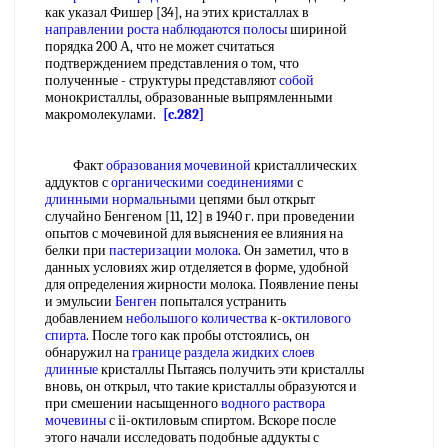
как указал Фишер [34], на этих кристаллах в
направлении роста
наблюдаются полосы
шириной
порядка 200 А, что не может считаться
подтверждением представления о том, что
полученные - структуры представляют
собой
монокристаллы, образованные выпрямленными
макромолекулами.
[c.282]
Факт
образования мочевиной
кристаллических
аддуктов с
органическими соединениями
с
длинными нормальными
цепями был открыт
случайно Бенгеном [11, 12] в 1940 г. при проведении
опытов с мочевиной для выяснения ее влияния на
белки при
пастеризации молока
. Он заметил, что в
данных условиях жир отделяется в форме, удобной
для определения жирности молока. Появление пены
и эмульсии
Бенген
попытался устранить
добавлением
небольшого количества
к-
октилового
спирта
. После того как пробы отстоялись, он
обнаружил на
границе раздела жидких
слоев
длинные
кристаллы Пытаясь получить эти кристаллы
вновь, он открыл, что такие кристаллы образуются и
при смешении насыщенного
водного раствора
мочевины
с ii-oктилoвым спиртом. Вскоре после
этого начали исследовать подобные аддукты с