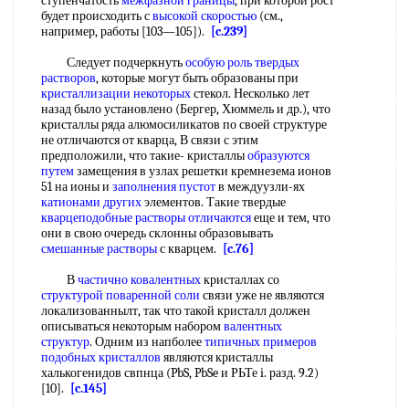
ступенчатость
межфазной границы
, при которой рост
будет происходить с
высокой скоростью
(см.,
например, работы [103—105]).
[c.239]
Следует подчеркнуть
особую роль
твердых
растворов
, которые могут быть образованы при
кристаллизации некоторых
стекол. Несколько лет
назад было установлено (Бергер, Хюммель и др.), что
кристаллы ряда алюмосиликатов по своей структуре
не отличаются от кварца, В связи с этим
предположили, что такие- кристаллы
образуются
путем
замещения в узлах решетки кремнезема ионов
51 на ионы и
заполнения пустот
в междуузли-ях
катионами других
элементов. Такие твердые
кварцеподобные
растворы отличаются
еще и тем, что
они в свою очередь склонны образовывать
смешанные растворы
с кварцем.
[c.76]
В
частично ковалентных
кристаллах со
структурой поваренной соли
связи уже не являются
локализованнылт, так что такой кристалл должен
описываться некоторым набором
валентных
структур
. Одним из напболее
типичных примеров
подобных кристаллов
являются кристаллы
халькогенидов свпнца (PbS, PbSe и РЬТе i. разд. 9.2)
[10].
[c.145]