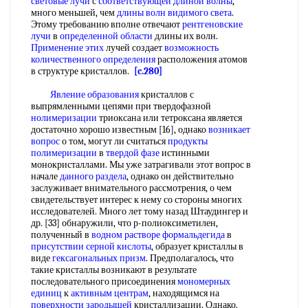
световые лучи
с
соответствующей длиной волны
,
много меньшей, чем
длины волн видимого света
.
Этому требованию вполне отвечают
рентгеновские
лучи
в
определенной области
длины их волн.
Применение этих
лучей создает
возможность
количественного определения
расположения атомов
в структуре кристаллов.
[c.280]
Явление образования
кристаллов с
выпрямленными цепями при твердофазной
нолимеризации
триоксана или тетроксана является
достаточно хорошо известным [16], однако
возникает
вопрос
о том, могут ли считаться
продукты
полимеризации
в
твердой фазе
истинными
монокристаллами. Мы уже затрагивали этот вопрос в
начале
данного раздела
, однако он действительно
заслуживает внимательного рассмотрения, о чем
свидетельствует интерес к нему со стороны многих
исследователей. Много лет тому назад Штаудингер и
др. [33] обнаружили, что р-полиоксиметилен,
полученный в
водном растворе формальдегида
в
присутствии серной кислоты
, образует кристаллы в
виде
гексагональных призм
. Предполагалось, что
такие кристаллы возникают в результате
последовательного присоединения
мономерных
единиц
к
активным центрам
, находящимся на
поверхности зародышей
кристаллизации. Однако,