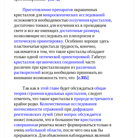
Приготовление препаратов
окрашенных
кристаллов для
микроскопических исследований
осложняется необходимостью
получения кристаллов
,
достаточно тонких для изучения их в проходящем
свете и все же имеющих
достаточные размеры
,
позволяющие исследовать их плеохроизм и
оптическую ориентировку
. Особенно хороши здесь
пластинчатые кристал.ш трудность, конечно,
заключается в том, что такие кристаллы обладают
только одной
оптической ориентировкой
. Габитус
кристаллов органических соединений
часто
различен при кристаллизации из
различных
растворителей
всегда необходимо принимать во
внимание возможность того, что
[c.315]
Так как в
этой главе
будет обсуждаться
общая
теория строения
идеальных кристаллов
, следует
отметить, что такие кристаллы в
природе встречаются
крайне редко.
Количественные исследования
интенсивности отражений
при
дифракции
рентгеновских лучей
(этот
вопрос обсуждается
ниже) показали, что в большинстве
кристаллов
совершенная
решетка может формироваться только в
очень
небольшой области
, после чего она как бы
прерывается. Для объяснения наблюдаемых явлений