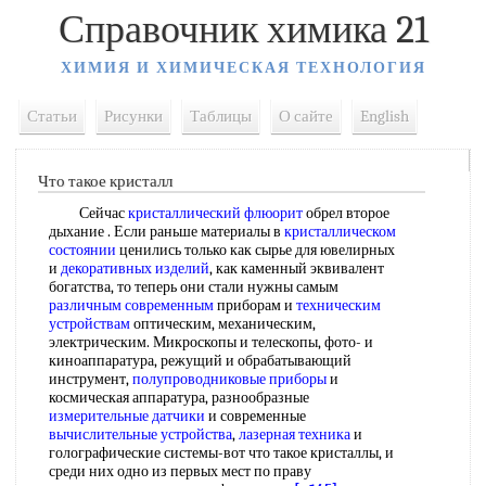
Справочник химика 21
ХИМИЯ И ХИМИЧЕСКАЯ ТЕХНОЛОГИЯ
Статьи
Рисунки
Таблицы
О сайте
English
Что такое кристалл
Сейчас
кристаллический флюорит
обрел второе
дыхание . Если раньше материалы в
кристаллическом
состоянии
ценились только как сырье для ювелирных
и
декоративных изделий
, как каменный эквивалент
богатства, то теперь они стали нужны самым
различным современным
приборам и
техническим
устройствам
оптическим, механическим,
электрическим. Микроскопы и телескопы, фото- и
киноаппаратура, режущий и обрабатывающий
инструмент,
полупроводниковые приборы
и
космическая аппаратура, разнообразные
измерительные датчики
и современные
вычислительные устройства
,
лазерная техника
и
голографические системы-вот что такое кристаллы, и
среди них одно из первых мест по праву