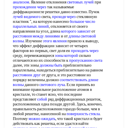
анализом
. Явление отклонения
световых лучей
при
прохождении через
так называемые
диффракционнгле решетки давно известно. Пучок
лучей видимого
света,
проходя через
стеклянную
нластинк ", на которую нанесено
большое число
параллельных линий
, отклоняется от своего
направления па угол, длина
которого зависит
от
расстояния между линиями
и от
длины световой
волны
. Изучение
этого явления
привело к выводу,
что эффект диффракции зависит от четырех
факторов во-первых, свет доля ен
проходить через
среду, перемежающиеся
зоны которой
сильно
отличаются но их способности к
пропусканию света
далее, эти зоны
должны быть
приблизительно
параллельны, находиться приблизительно на равном
расстоянии друг
от друга, и это расстояние но
порядку величины должно
соответствовать длине
волны
данного
светового луча
. Если принять во
внимание правильное расположение атомов в
кристалле, то станет ясно, что последние
представляют
собой
ряд диффракционных решеток,
расположенных одна позади другой. Здесь, конечно,
правильность расположения гораздо больше, чем в
любой решетке, нанесенной на
поверхность стекла
.
Поэтому
можно ожидать
, что такой кристалл и будет
действовать как решетка, если удастся найти