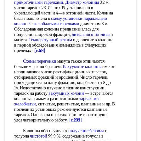
прямоточными тарелками
.
Диаметр колонны
3,2 м,
число тарелок 23. Из них 19 установлено в
укрепляющей части и 4—в отгонной части. Колонна
была подключена в
схему установки
параллельно
колонне
с
желобчатыми тарелками
диаметром 3 м.
Обследованная колонна предназначалась для
получения широкой фракции,
дизельного топлива
и
мазута.
Температурный режим
и давление в колонне
в период обследования изменялись в следующих
пределах
[c.68]
Схемы перегонки
мазута также отличаются
большим разнообразием.
Вакуумные колонны
имеют
неодинаковое число ректификационных тарелок,
отбираемых фракций и орошений. Число тарелок,
приходящихся на одну фракцию, колеблется от 8 до
14. Недостаточно изучено влияние конструкции
тарелок на работу
вакуумных колонн
— встречаются
колонны с самыми разнотипными
тарелками
желобчатые
, ситчатые, решетчатые, клапанные и др. В
последних установках рекомендуются клапанные
тарелки. Однако на практике они не гарантируют
удовлетворительную работу
[c.232]
Колонны обеспечивают
получение бензола
и
толуола
чистотой
99,9 %, содержание толуола в