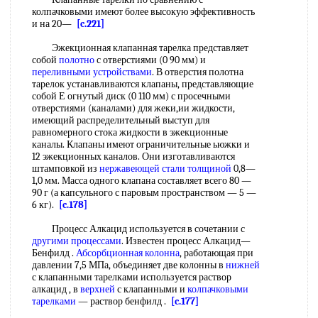
колпачковыми имеют более высокую эффективность
и на 20—
[c.221]
Эжекционная клапанная тарелка представляет
собой
полотно
с отверстиями (0 90 мм) и
переливными устройствами
. В отверстия полотна
тарелок устанавливаются клапаны, представляющие
собой Е огнутый диск (0 110 мм) с просечными
отверстиями (каналами) для жеки,ии жидкости,
имеющий распределительный выступ для
равномерного стока жидкости в эжекционные
каналы. Клапаны имеют ограничительные ьюжки и
12 эжекционных каналов. Они изготавливаются
штамповкой из
нержавеющей стали
толщиной
0,8—
1,0 мм. Масса одного клапана составляет всего 80 —
90 г (а капсульного с паровым пространством — 5 —
6 кг).
[c.178]
Процесс Алкацид используется в сочетании с
другими процессами
. Известен процесс Алкацид—
Бенфилд .
Абсорбционная колонна
, работающая при
давлении 7,5 МПа, объединяет две колонны в
нижней
с клапанными тарелками используется раствор
алкацид , в
верхней
с клапанными и
колпачковыми
тарелками
— раствор бенфилд .
[c.177]