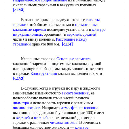
гидравлическое сопротивление
их применяют наряду
с клапанными тарелками в вакуумных колоннах.
[c.143]
В колонне применены двухпоточные
ситчатые
тарелки
с отбойными элементами и
прямоточные
клапанные тарелки
последние установлены в
контуре
циркуляционных
орошений (в
верхней
,
средней
части) и внизу колонны.
Расстояние между
тарелками
принято 800 мм.
[c.151]
Клапанные тарелки.
Основные элементы
клапанной тарелки — подъемные клапаны круглой
или прямоугольной формы, закрывающие отверстия
в тарелке.
Конструктивно
клапан выполнен так, что
[c.142]
В случаях, когда нагрузки по пару и жидкости
значительно изменяются по
высоте колонны
, ее
целесообразно выполнять из частей разного
диаметра
и использовать тарелки с различным
числом потоков
. Например,
атмосферная колонна
высокопроизводительной установки (рис. 100) имеет
в
верхней
и
нижней
частях меныпий диаметр и
тарелки с различным
числом потоков
. В сечениях с
большим количеством жидкости —
контуре