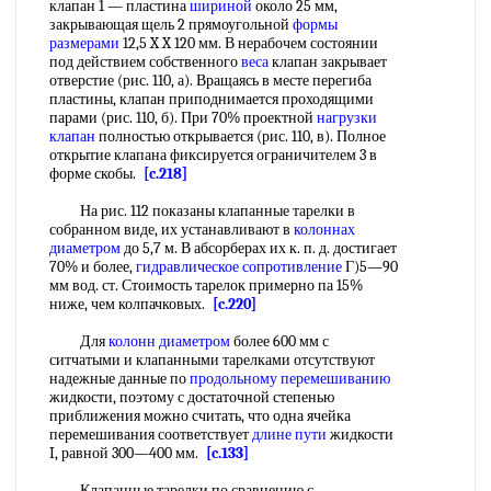
клапан 1 — пластина
шириной
около 25 мм,
закрывающая щель 2 прямоугольной
формы
размерами
12,5 X X 120 мм. В нерабочем состоянии
под действием собственного
веса
клапан закрывает
отверстие (рис. 110, а). Вращаясь в месте перегиба
пластины, клапан приподнимается проходящими
парами (рис. 110, б). При 70% проектной
нагрузки
клапан
полностью открывается (рис. 110, в). Полное
открытие клапана фиксируется ограничителем 3 в
форме скобы.
[c.218]
На рис. 112 показаны клапанные тарелки в
собранном виде, их устанавливают в
колоннах
диаметром
до 5,7 м. В абсорберах их к. п. д. достигает
70% и более,
гидравлическое сопротивление
Г)5—90
мм вод. ст. Стоимость тарелок примерно па 15%
ниже, чем колпачковых.
[c.220]
Для
колонн диаметром
более 600 мм с
ситчатыми и клапанными тарелками отсутствуют
надежные данные по
продольному перемешиванию
жидкости, поэтому с достаточной степенью
приближения можно считать, что одна ячейка
перемешивания соответствует
длине пути
жидкости
I, равной 300—400 мм.
[c.133]
Клапанные тарелки по сравнению с