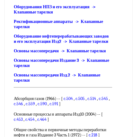
Оборудования НПЗ и его эксплуатация ->
Клапанные тарелки
Ректификационные аппараты -> Клапанные
тарелки
Оборудование нефтеперерабатывающих заводов
и его эксплуатация Изд2 -> Клапанные тарелки
Основы массопередачи -> Клапанные тарелки
Основы массопередачи Издание 3 -> Клапанные
тарелки
Основы массопередачи Изд.2 -> Клапанные
тарелки
Абсорбция газов (1966) -- [
c.504
,
c.505
,
c.514
,
c.545
,
c.546
,
c.559
,
c.590
,
c.591
]
Основные процессы и аппараты Изд10 (2004) -- [
c.453
,
c.454
,
c.464
]
Общие свойства и первичные методы переработки
нефти и газа Издание 3 Часть 1 (1972) -- [
c.218
]