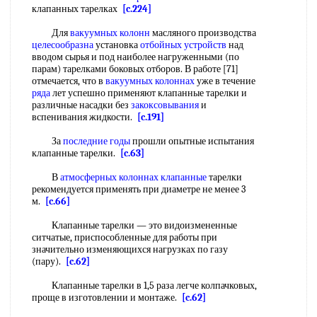
клапанных тарелках
[c.224]
Для
вакуумных колонн
масляного производства
целесообразна
установка
отбойных устройств
над
вводом сырья и под наиболее нагруженными (по
парам) тарелками боковых отборов. В работе [71]
отмечается, что в
вакуумных колоннах
уже в течение
ряда
лет успешно применяют клапанные тарелки и
различные насадки без
закоксовывания
и
вспенивания жидкости.
[c.191]
За
последние годы
прошли опытные испытания
клапанные тарелки.
[c.63]
В
атмосферных колоннах клапанные
тарелки
рекомендуется применять при диаметре не менее 3
м.
[c.66]
Клапанные тарелки — это видоизмененные
ситчатые, приспособленные для работы при
значительно изменяющихся нагрузках по газу
(пару).
[c.62]
Клапанные тарелки в 1,5 раза легче колпачковых,
проще в изготовлении и монтаже.
[c.62]