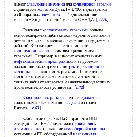
имеют
следующие
значения
для
колпачковой тарелки
с диаметром
колпачка
Ву, м, I = 1,730- 2 для тарелки
из 8-образных
элементов
= = 4 для клапанной
тарелки = 3,6 для ситчатой тарелки С = = 1,7.
[c.226]
Колонны с
колпачковыми тарелками
больще
всего подвержены забивке полимерами н смолами, а
ремонт и чистка их являются сложной и трудоемкой
работой. В то же время известны многие
конструкции колонн
с самоочищающимися
тарелками. Например, на многих отечественных
нефтехимических предприятиях
и за рубежом
находят широкое применение
ректификационные
колонны
с клапанными тарелками. Применение
колонн с такими тарелками позволяет заметно
снизить забивку аппаратов и значительно увеличить
производительность установки.
[c.92]
Колонные аппараты
различного
диаметра
с
клапанными тарелками ли
насадкой
из колец
Рашига.
[c.67]
Клапанные тарелки. На Сызранском НПЗ
сотрудниками ВНИИнефтемаш
проводилось
промышленное
испытание
атмосферной колонны
установки АВТ, оборудованной
клапанными