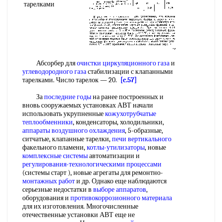
тарелками
Абсорбер для
очистки циркуляционного газа
и
углеводородного газа
стабилизации с клапанными
тарелками. Число тарелок — 20.
[c.57]
За
последние годы
на ранее построенных и
вновь сооружаемых установках АВТ начали
использовать укрупненные
кожухотрубчатые
теплообменники
, конденсаторы, холодильники,
аппараты воздушного охлаждения
, 5-образные,
ситчатые, клапанные тарелки,
печи вертикального
факельного пламени,
котлы-утилизаторы
, новые
комплексные системы
автоматизации и
регулирования-технологическими процессами
(системы старт ), новые агрегаты для ремонтно-
монтажных работ
и др. Однако еще наблюдаются
серьезные недостатки в
выборе аппаратов
,
оборудования и
противокоррозионного материала
для их изготовления. Многочисленные
отечественные установки АВТ еще не