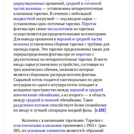
циркуляционных
орошений,
средней
и
отгонной
частях колонны
— установлены четырехпоточпые
клапанные тарелки. В сечении с небольшой
жидкостной
нагрузкой — над вводом сырья —
установлены одно-поточные тарелки.
Переток
флегмы при смене
числа потоков
на тарелках
осуществляется распределительными коллекторами.
Для вывода орошения в
верхней
и
средней
частях
колонны
установлены сборные тарелки с трубами для
прохода паров. Эти тарелки предназначены также для
перераспределения флегмы при ее
перетоке
с
двухпоточных на четырехпоточные тарелки. В месте
ввода сырья установлено устройство, состоящее из
трех конических обечаек, нижняя из которых
является сборником-распределителем флегмы.
Сырьевой поток подается тангенциально по двум
штуцерам из одного штуцера поток попадает в
кольцевое пространство между
верхней
и
средней
коническими обечайками
, а из второго — в область
между
средней
и
нижней
обечайками. Такое
разделение потоков
способствует более спокойному
их вводу и лучшей сепарации жидкой фазы.
[c.131]
Колонны с клапанными тарелками. Тарелки с
пластинчатыми клапанами
применяют с 1951 г. (рис.
110), их
основным элементом
является Ь-образный