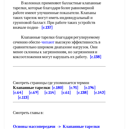
В колоннах применяют балластные клапанные
тарелки, которые благодаря более равномерной
работе имеют улучшенные показатели. Клапаны
таких тарелок могут иметь индивидуальный и
грунповой балласт. Прн работе таких устройств
вначале подни-
[c.137]
Клапанные тарелки благодаря регулируемому
сечению обеспе-
чипают
высокую эффективность в
сравнительно широком диапазоне нагрузок. Они
менее склонны к загрязнениям, но загрязнения и
коксоотложения могут нарушать их работу.
[c.138]
Смотреть страницы где упоминается термин
Клапанные тарелки
:
[c.180]
[c.91]
[c.196]
[c.64]
[c.69]
[c.114]
[c.61]
[c.138]
[c.142]
[c.113]
Смотреть главы в:
Основы массопередачи -> Клапанные тарелки