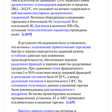
смеси ксилолов не превышает 1,5%. Фракция суммы
ароматических углеводородов
выкипает в пределах
138,1—141,2°С, что указывает на низкое содержание в
ней
высокомолекулярных ароматических
соединений
. Колонны оборудованы клапанными
тарелками в бензольной 44,
толуольной
34 и
ксилольной 30.
Давления
в колоннах 200 гПа,
остальные
технологические параметры
приведены
ниже
[c.249]
В результате обследования было установлено,
что колонна с
клапанными прямоточными тарелками
быстро и хорошо выводится на заданный режим,
устойчиво
работает при изменении
производительности, обеспечивает хорошее
разделение фракций
и хорошее качество разделяемых
продуктов. При сравнении
точек
фракционного
состава 5 и 95% налегание между широкой фракцией
и
дизельным топливом
было 14 22°С, а между
дизельным топливом
и мазутом всего 7 8°С. На
основании полученных
данных клапанные тарелки
были рекомендованы для
промышленного
внедрения
. Во вновь проектируемых колоннах
промышленных установок АТ и АВТ применяют
исключительно клапанные тарелки.
[c.69]
Высота сливного порога
на ситчатых и