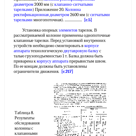
диаметром
2000 мм (с
клапанно-ситчатыми
тарелками
) Приложение 20.
Колонна
ректификационная диаметром
2600 мм (с
ситчатыми
тарелками
многопоточная). ...................
[c.5]
Установка опорных
элементов
тарелок. В
рассматриваемой колонне применены однопоточные
клапанные тарелки. Перед установкой внутренних
устройств необходимо смонтировать в
корпусе
аппарата
технологическую
двутавровую балку
с
талью грузоподъемностью 1 т. Балка должна быть
приварена к
корпусу аппарата
прерывистым швом.
По ее концам должны быть установлены
ограничители движения.
[c.217]
Таблица 8.
Результаты
обследования
колонны с
клапанными