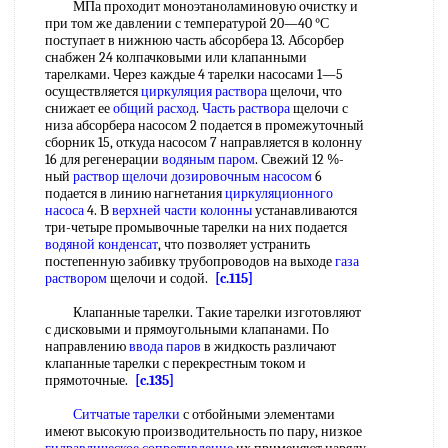
МПа проходит моноэтаноламиновую очистку и
при том же давлении с температурой 20—40 °С
поступает в нижнюю часть абсорбера 13. Абсорбер
снабжен 24 колпачковыми или клапанными
тарелками. Через каждые 4 тарелки насосами 1—5
осуществляется
циркуляция раствора
щелочи, что
снижает ее
общий расход
.
Часть раствора
щелочи с
низа абсорбера насосом 2 подается в промежуточный
сборник 15, откуда насосом 7 направляется в колонну
16 для регенерации
водяным паром
. Свежий 12 %-
ный
раствор щелочи
дозировочным насосом
6
подается в линию нагнетания
циркуляционного
насоса
4. В
верхней
части колонны
устанавливаются
три-четыре промывочные тарелки на них подается
водяной конденсат
, что позволяет устранить
постепенную забивку трубопроводов на выходе
газа
раствором
щелочи и содой.
[c.115]
Клапанные тарелки. Такие тарелки изготовляют
с дисковыми и прямоугольными клапанами. По
направлению
ввода паров
в жидкость различают
клапанные тарелки с перекрестным током и
прямоточные.
[c.135]
Ситчатые тарелки
с отбойными элементами
имеют высокую производительность по пару, низкое