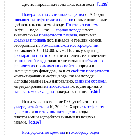
Дистиллированная вода Пластовая вода
[c.135]
Поверхностно-активные вещества
(ПАВ) для
повышения нефтеотдачи пластов
применяют в виде
добавок к нагнетаемой воде.
Пластовая система
нефть — вода — газ —
горная порода
имеет
значительные
поверхности раздела
, например
удельная площадь
пор, каналов и трещин кернов,
отобранных на
Ромашкинском месторождении
,
составляет 70— 110 000 м /м . Поэтому характер
фильтрации нефти
в пласте и степень ее извлечения
из
пористой среды
зависят не только от
объемных
физических
и
химических свойств
породы и
насыщающих флюидов, но и от
свойств поверхности
контактирования нефти, воды, газа и породы.
Использование ПАВ направлено,
главным образом
,
на регулирование
этих свойств
, которые принято
называть молекулярно
-поверхностными.
[c.66]
Испытывали в течение 120 сут образцы из
углеродистой стали
10, 20 и Ст. 3 при
атмосферном
давлении
и
остаточном насыщении
воды
пластовыми и адсорбированными из воздуха
газами.
[c.214]
Распределение кремния
в
гелеобразующей