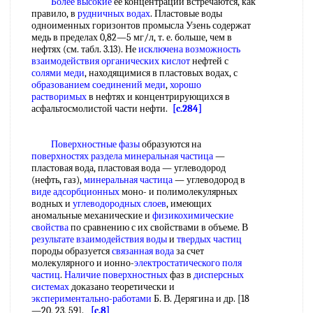
Более высокие
ее концентрации встречаются, как
правило, в
рудничных водах
. Пластовые воды
одноименных горизонтов промысла Узень содержат
медь в пределах 0,82—5 мг/л, т. е. больше, чем в
нефтях (см. табл. 3.13). Не
исключена возможность
взаимодействия органических кислот
нефтей с
солями меди
, находящимися в пластовых водах, с
образованием соединений меди
,
хорошо
растворимых
в нефтях и концентрирующихся в
асфальтосмолистой части нефти.
[c.284]
Поверхностные фазы
образуются на
поверхностях раздела
минеральная частица
—
пластовая вода, пластовая вода — углеводород
(нефть, газ),
минеральная частица
— углеводород в
виде адсорбционных
моно- и полимолекулярных
водных и
углеводородных слоев
, имеющих
аномальные механические и
физикохимические
свойства
по сравнению с их свойствами в объеме. В
результате взаимодействия воды
и
твердых частиц
породы образуется
связанная вода
за счет
молекулярного и ионно-
электростатического поля
частиц
.
Наличие поверхностных
фаз в
дисперсных
системах
доказано теоретически и
экспериментально-работами
Б. В. Дерягина и др. [18
—20, 23, 59].
[c.8]