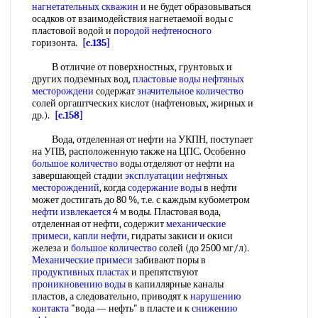
нагнетательных скважин
и не будет образовываться
осадков от взаимодействия нагнетаемой воды с
пластовой водой и
породой нефтеносного
горизонта.
[c.135]
В отличие от поверхностных, грунтовых и
других подземных вод,
пластовые воды нефтяных
месторождени
содержат
значительное количество
солей оргаштческих кислот (нафтеновых, жирных и
др.).
[c.158]
Вода, отделенная от нефти на УКПН, поступает
на УПВ, расположенную также на ЦПС. Особенно
большое количество
воды отделяют от нефти на
завершающей стадии
эксплуатации нефтяных
месторождений
, когда
содержание воды
в нефти
может достигать до 80 %, т.е. с каждым кубометром
нефти извлекается
4 м воды. Пластовая вода,
отделенная от нефти, содержит
механические
примеси
,
капли нефти
, гидраты закиси и окиси
железа и
большое количество
солей (до 2500 мг/л).
Механические примеси
забивают поры в
продуктивных пластах
и препятствуют
проникновению воды
в капиллярные каналы
пластов, а следовательно, приводят к
нарушению
контакта
"вода — нефть" в пласте и к
снижению