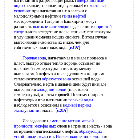
нагнетания в разрезающие ряды.
Поверхностные
воды
(речные, озерные, подрусловые) в
пластовых
условиях
при нагнетании их в залежи с
малополярными нефтями (
типа нефтей
месторождений Татарии и Башкирии) могут
развивать
высокое капиллярное
давление в
пористой
среде
пласта вследствие повышения их температуры
и улучшения смачивающих свойств. В этом случае
вытесняющие свойства их ниже, чем для
собственных пластовых вод.
[c.197]
Горячая вода
, нагнетаемая в начале процесса в
пласт, быстро отдает тепло породе, остывает до
пластовой температуры, и поэтому между
вытесняемой нефтью и последующими порциями
теплоносителя
образуется зона
остывшей воды.
Следовательно, нефть в дальнейшем будет вначале
вытесняться
холодной водой
(пластовой
температуры), а затем горячей. Поэтому прирост
нефтеотдачи при нагнетании
горячей воды
наблюдается в основном в
водный период
эксплуатации
пласта.
[c.214]
Исследовано
изменение механической
прочности межфазных
слоев на границе нефть - вода
во времени для нескольких нефтш,
образующих
устойчивые эмульсии
.
Исследование проводили
по