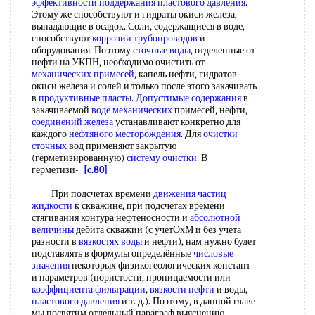
эффективности
поддержания пластового давления
.
Этому же способствуют и гидраты окиси железа,
выпадающие в осадок. Соли, содержащиеся в воде,
способствуют
коррозии трубопроводов
и
оборудования. Поэтому
сточные воды
, отделенные от
нефти на УКПН, необходимо очистить от
механических примесей
, капель нефти, гидратов
окиси железа и солей и только после этого закачивать
в
продуктивные пласты
.
Допустимые содержания
в
закачиваемой
воде механических
примесей, нефти,
соединений железа
устанавливают конкретно для
каждого
нефтяного месторождения
. Для
очистки
сточных
вод применяют закрытую
(герметизированную)
систему очистки
. В
герметизи-
[c.80]
При подсчетах времени
движения частиц
жидкости
к скважине, при подсчетах времени
стягивания контура нефтеносности и
абсолютной
величины
дебита скважии (с учетОхМ и без учета
разности в
вязкостях воды
и нефти), нам нужно будет
подставлять в формулы определённые
числовые
значения
некоторых физикогеологических констант
и параметров (пористости, проницаемости или
коэффициента фильтрации
,
вязкости нефти
и воды,
пластового давления
и т. д.). Поэтому, в данной главе
мы посвятим отдельный параграф выяснению