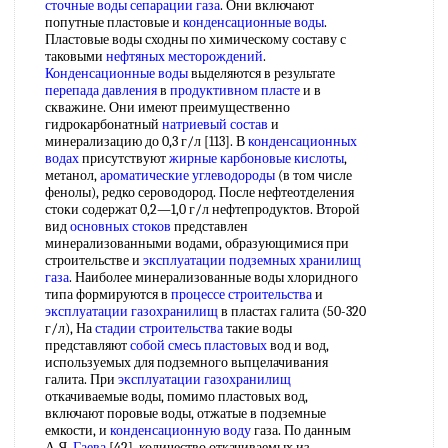
сточные воды
сепарации газа
. Они включают
попутные пластовые и
конденсационные воды
.
Пластовые воды сходны по химическому составу с
таковыми
нефтяных месторождений
.
Конденсационные воды
выделяются в результате
перепада давления
в
продуктивном пласте
и в
скважине. Они имеют преимущественно
гидрокарбонатный
натриевый состав
и
минерализацию до 0,3 г/л [113]. В
конденсационных
водах
присутствуют
жирные карбоновые кислоты
,
метанол,
ароматические углеводороды
(в том числе
фенолы), редко сероводород. После нефтеотделения
стоки содержат 0,2—1,0 г/л нефтепродуктов. Второй
вид
основных стоков
представлен
минерализованными водами, образующимися при
строительстве и
эксплуатации подземных хранилищ
газа
. Наиболее минерализованные воды хлоридного
типа формируются в
процессе строительства
и
эксплуатации газохранилищ
в пластах галита (50-320
г/л), На
стадии строительства
такие воды
представляют
собой
смесь пластовых
вод и вод,
используемых для подземного вьпцелачивания
галита. При
эксплуатации газохранилищ
откачиваемые воды, помимо пластовых вод,
включают поровые воды, отжатые в подземные
емкости, и
конденсационную воду
газа. По данным
А.Я.
Гаева
[42], количество откачиваемых из