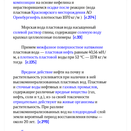
композиции
на основе нефелина и
нерастворившемся
осадке после
реакции (вода
пластовая
Красноярского месторождения
АО
Оренбургнефть
плотностью 1070 кг/м )
[c.274]
Морская вода пластовая вода насыщенный
солевой раствор
глины, содержащие
соленую воду
крахмал целлюлозные полимеры
[c.33]
Примем
межфазное поверхностное натяжение
пластовая вода —
пластовая нефть
равным 40,56 мН/
м, а
плотность пластовой
воды при 52 °С — 1178 кг/м
тогда
[c.125]
Вредное действие
нефти на почву и
растительность усиливается при наличии в ней
высокоминерализованных пластовых вод. Пластовые
и
сточные воды
нефтяных и
газовых промыслов
,
содержащие различные
вредные вещества
(газ,
нефть, соли и т.д.), из-за своей токсичности
отрицательно действуют
на
живые организмы
и
растительность. При разливе
высокоминерализованных вод на
плодородный
слой
земли вероятный период восстановления почвы —
около 20 лет.
[c.293]