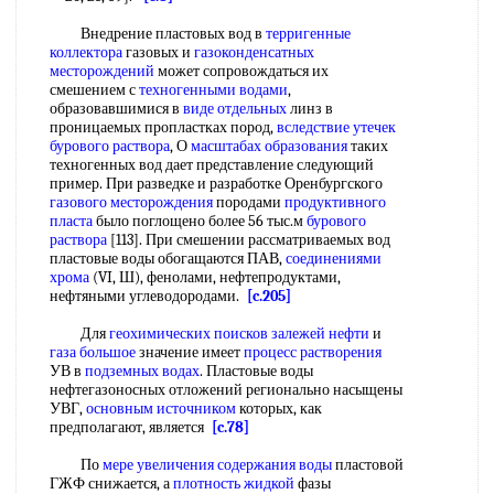
Внедрение пластовых вод в
терригенные
коллектора
газовых и
газоконденсатных
месторождений
может сопровождаться их
смешением с
техногенными водами
,
образовавшимися в
виде отдельных
линз в
проницаемых пропластках пород,
вследствие утечек
бурового раствора
, О
масштабах образования
таких
техногенных вод дает представление следующий
пример. При разведке и разработке Оренбургского
газового месторождения
породами
продуктивного
пласта
было поглощено более 56 тыс.м
бурового
раствора
[113]. При смешении рассматриваемых вод
пластовые воды обогащаются ПАВ,
соединениями
хрома
(VI, Ш), фенолами, нефтепродуктами,
нефтяными углеводородами.
[c.205]
Для
геохимических поисков
залежей нефти
и
газа большое
значение имеет
процесс растворения
УВ в
подземных водах
. Пластовые воды
нефтегазоносных отложений регионально насыщены
УВГ,
основным источником
которых, как
предполагают, является
[c.78]
По
мере увеличения
содержания воды
пластовой
ГЖФ снижается, а
плотность жидкой
фазы