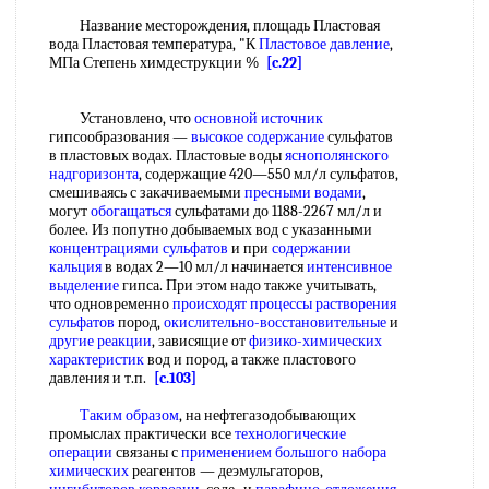
Название месторождения, площадь Пластовая
вода Пластовая температура, "К
Пластовое давление
,
МПа Степень химдеструкции %
[c.22]
Установлено, что
основной источник
гипсообразования —
высокое содержание
сульфатов
в пластовых водах. Пластовые воды
яснополянского
надгоризонта
, содержащие 420—550 мл/л сульфатов,
смешиваясь с закачиваемыми
пресными водами
,
могут
обогащаться
сульфатами до 1188-2267 мл/л и
более. Из попутно добываемых вод с указанными
концентрациями сульфатов
и при
содержании
кальция
в водах 2—10 мл/л начинается
интенсивное
выделение
гипса. При этом надо также учитывать,
что одновременно
происходят процессы
растворения
сульфатов
пород,
окислительно-восстановительные
и
другие реакции
, зависящие от
физико-химических
характеристик
вод и пород, а также пластового
давления и т.п.
[c.103]
Таким образом
, на нефтегазодобывающих
промыслах практически все
технологические
операции
связаны с
применением большого
набора
химических
реагентов — деэмульгаторов,