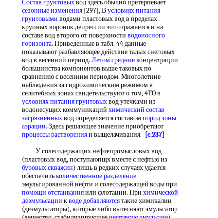
Состав грунтовых
вод здесь обычно претерпевает
сезонные изменения
[297], В
условиях питания
грунтовыми
водами пластовых вод в пределах
крупных воронок депрессии это отражается и на
составе вод второго от поверхности
водоносного
горизонта
. Приведенные в табл. 44 данные
показывают разбавляющее действие талых снеговых
вод в весенний период.
Летом средние
концентрации
большинства компонентов выше таковых по
сравнению с весенним периодом. Многолетние
наблюдения за гидрохимическим режимом в
селитебных зонах свидетельствуют о том, 4TO в
условиях питания грунтовых
вод утечками из
водонесущих коммуникаций
химический состав
загрязненных
вод определяется составом
пород зоны
аэрации
. Здесь решающее значение приобретают
процессы растворения
и выщелачивания.
[c.237]
У солесодержащих нефтепромысловых вод
(пластовых вод, поступаюпщх вместе с нефтью из
буровых скважин
) лишь в редких случаях удается
обеспечить
количественное разделение
эмульгированной нефти и солесодержащей воды при
помощи отстаивания
или флотации. При
химической
деэмульсации
к
воде добавляются
такие химикалии
(деэмульгаторы), которые либо вытесняют эмульгатор
(вещество, стабилизирующее
нефтяную эмульсию
)