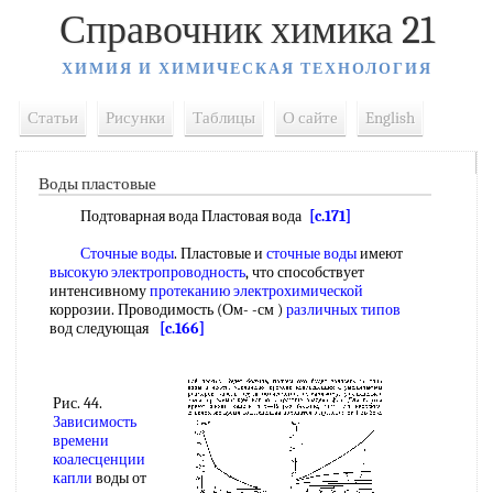
Справочник химика 21
ХИМИЯ И ХИМИЧЕСКАЯ ТЕХНОЛОГИЯ
Статьи
Рисунки
Таблицы
О сайте
English
Воды пластовые
Подтоварная вода Пластовая вода
[c.171]
Сточные воды
. Пластовые и
сточные воды
имеют
высокую электропроводность
, что способствует
интенсивному
протеканию электрохимической
коррозии. Проводимость (Ом- -см )
различных типов
вод следующая
[c.166]
Рис. 44.
Зависимость
времени
коалесценции
капли
воды от