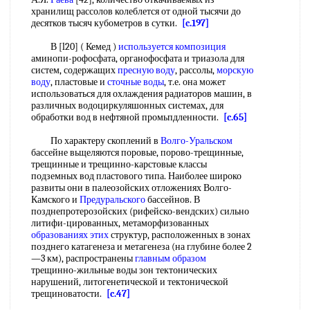
хранилищ рассолов колеблется от одной тысячи до
десятков тысяч кубометров в сутки.
[c.197]
В [l20] ( Кемед )
используется композиция
аминопи-рофосфата, органофосфата и триазола для
систем, содержащих
пресную воду
, рассолы,
морскую
воду
, пластовые и
сточные воды
, т.е. она может
использоваться для охлаждения радиаторов машин, в
различных водоциркуляшонных системах, для
обработки вод в нефтяной промьпдленности.
[c.65]
По характеру скоплений в
Волго-Уральском
бассейне вьщеляются поровые, порово-трещинные,
трещинные и трещинно-карстовые классы
подземных вод пластового типа. Наиболее широко
развиты они в палеозойских отложениях Волго-
Камского и
Предуральского
бассейнов. В
позднепротерозойских (рифейско-вендских) сильно
литифи-цированных, метаморфизованных
образованиях этих
структур, расположенных в зонах
позднего катагенеза и метагенеза (на глубине более 2
—3 км), распространены
главным образом
трещинно-жильные воды зон тектонических
нарушений, литогенетической и тектонической
трещиноватости.
[c.47]