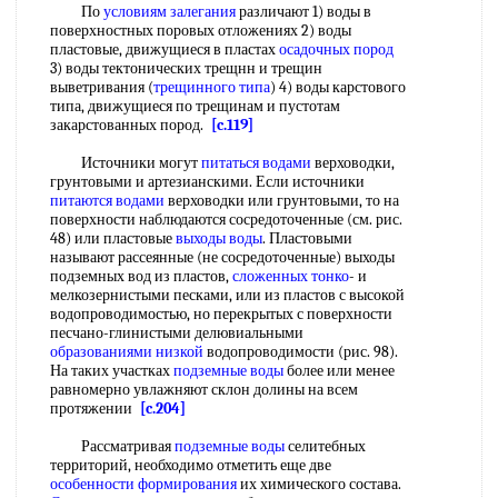
По
условиям залегания
различают 1) воды в
поверхностных поровых отложениях 2) воды
пластовые, движущиеся в пластах
осадочных пород
3) воды тектонических трещнн и трещин
выветривания (
трещинного типа
) 4) воды карстового
типа, движущиеся по трещинам и пустотам
закарстованных пород.
[c.119]
Источники могут
питаться водами
верховодки,
грунтовыми и артезианскими. Если источники
питаются водами
верховодки или грунтовыми, то на
поверхности наблюдаются сосредоточенные (см. рис.
48) или пластовые
выходы воды
. Пластовыми
называют рассеянные (не сосредоточенные) выходы
подземных вод из пластов,
сложенных тонко
- и
мелкозернистыми песками, или из пластов с высокой
водопроводимостью, но перекрытых с поверхности
песчано-глинистыми делювиальными
образованиями низкой
водопроводимости (рис. 98).
На таких участках
подземные воды
более или менее
равномерно увлажняют склон долины на всем
протяжении
[c.204]
Рассматривая
подземные воды
селитебных
территорий, необходимо отметить еще две
особенности формирования
их химического состава.