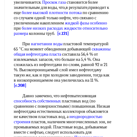
увеличивается.
Проскок газа
становится более
значительным для воды, что,в результате,приводит к
еще
более высокой
плотности потока
по сравнению
со случаем одной только нефти, что связано с
увеличенным накоплением
жидкой фазы особенно
при
более низких
расходах жидкости
относительно
размера
колонны труб.
[c.121]
При
нагнетании воды
пластовой температурой
65 "С на момент обводнения добывающей
скважины
общая
нефтеотдача пласта
составила 56,4 % от
извлекаемых запасов, что больше на 5,4 %. Она
сложилась из нефтеотдачи по слоям, равной 92 и 21
%. Высокопроницаемый слой имел нефтеотдачу
такую же, как и при холодном заводнении, тогда как
в низкопроницаемом она увеличилась на 11 %.
[c.208]
Давно замечено, что нефтевытесняющая
способность собственных
пластовых вод (по
сравнению с поверхностными) повышенная. Низкая
нефтеотдача естественных коллекторов объясняется
не качеством пластовых вод, а
неоднородностью
строения
пластов, наличием многочисленных зон, не
промываемых водой. Пластовые воды, добываемые
вместе с нефтью, следует использовать для