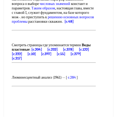
вопроса о выборе
числовых значений
констант и
параметров.
Таким образом
, настоящая глава, вместе
с главой I, служит фундаментом, иа базе которого
мож-. но приступить к
решению основных
вопросов
проблемы
расстановки скважин.
[c.48]
Смотреть страницы где упоминается термин
Воды
пластовые
:
[c.204]
[c.232]
[c.378]
[c.122]
[c.222]
[c.10]
[c.397]
[c.55]
[c.279]
[c.217]
Люминесцентный анализ (1961) -- [
c.284
]