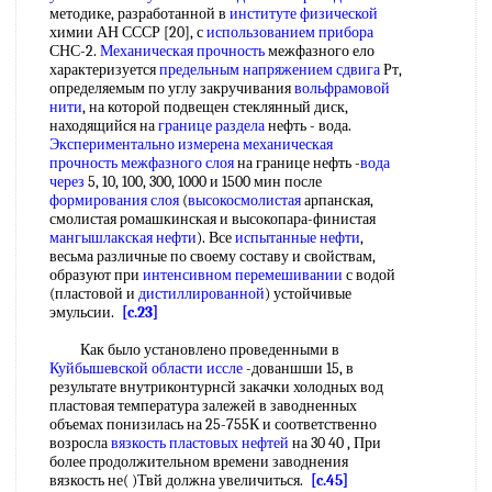
методике, разработанной в
институте физической
химии АН СССР [20], с
использованием прибора
СНС-2.
Механическая прочность
межфазного ело
характеризуется
предельным напряжением сдвига
Рт,
определяемым по углу закручивания
вольфрамовой
нити
, на которой подвещен стеклянный диск,
находящийся на
границе раздела
нефть - вода.
Экспериментально измерена
механическая
прочность
межфазного слоя
на границе нефть -
вода
через
5, 10, 100, 300, 1000 и 1500 мин после
формирования слоя
(
высокосмолистая
арпанская,
смолистая ромашкинская и высокопара-финистая
мангышлакская нефти
). Все
испытанные нефти
,
весьма различные по своему составу и свойствам,
образуют при
интенсивном перемешивании
с водой
(пластовой и
дистиллированной
) устойчивые
эмульсии.
[c.23]
Как было установлено проведенными в
Куйбышевской области
иссле
-дованшши 15, в
результате внутриконтурнсй закачки холодных вод
пластовая температура залежей в заводненных
объемах понизилась на 25-755К и соответственно
возросла
вязкость пластовых нефтей
на 30 40 , При
более продолжительном времени заводнения
вязкость не( )Твй должна увеличиться.
[c.45]