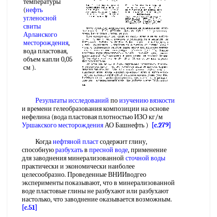
температуры
(
нефть
угленосной
свиты
Арланского
месторождения
,
вода пластовая,
объем капли 0,05
см ).
Результаты исследований
по
изучению вязкости
и времени гелеобразования композиции на основе
нефелина (вода пластовая плотностью ИЗО кг/м
Уршакского месторождения
АО Башнефть )
[c.279]
Когда
нефтяной пласт
содержит глину,
способную
разбухать
в
пресной воде
, применение
для заводнения минерализованной
сточной воды
практически и экономически наиболее
целесообразно. Проведенные ВНИИводгео
эксперименты показывают, что в минерализованной
воде пластовые глины не разбухают или разбухают
настолько, что заводнение оказывается возможным.
[c.51]