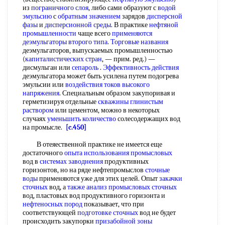
из
пограничного слоя
, либо сами образуют с
водой
эмульсию
с
обратным значением
зарядов
дисперсной
фазы
и
дисперсионной среды
. В практике
нефтяной
промышленности
чаще всего
применяются
деэмульгаторы
второго типа
.
Торговые названия
деэмульгаторов, выпускаемых промышленностью
(
капиталистических стран
, — прим. ред.) —
дисмульган или
сепароль
.
Эффективность действия
деэмульгатора может быть усилена путем подогрева
эмульсии или
воздействия токов
высокого
напряжения
. Специальным образом закупоривая и
герметизируя отдельные
скважины глинистым
раствором
или цементом, можно в некоторых
случаях
уменьшить количество
солесодержащих вод
на промысле.
[c.450]
В отеяественной практике не имеется еще
достаточного
опыта
использования промысловых
вод в
системах заводнения
продуктивных
горизонтов, но на ряде нефтепромыслов
сточные
воды
применяются уже для этих целей. Опыт
закачки
сточных
вод, а
также анализ
промысловых сточных
вод, пластовых вод продуктивного горизонта и
нефтеносных пород
показывает, что при
соответствующей
подготовке сточных
вод не будет
происходить закупорки
призабойной зоны