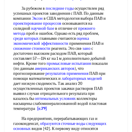
За рубежом в
последние годы
осуществлен ряд
успешных проектов заводнения с ПАВ. По данным
компании
Эксон
в США методология выбора ПАВ и
проектирование процессов
основываются на
солидной
научной базе
в отличие от
прежнего
метода
проб и ошибок. Однако есть ряд проблем,
среди которых
главными считаются
оценка
экономической эффективности
применения ПАВ и
снижение стоимости
реагента. Это свя-
эано
с
достаточно высоким расходом ПАВ, который
составляет 57—114 кг на 1 м дополнительно добытой
нефти. Кроме того
промысловые испытания
показали
(по данным
американских авторов
), что
прогнозирование
результатов применения
ПАВ при
помощи математических и
лабораторных моделей
дает низкую сходимость. Так анализ 20
осуществленных проектов закачки растворов ПАВ
выявил случаи отрицательного результата при
казалось бы
оптимальных условиях
коллекторы
насыщены слабоминерализованной водой пластовая
температура
[c.79]
На предприятиях, перерабатывающих газ и
газоконденсат,
образуются сточные воды
следующих
основных
видов [42]. К первому виду относятся