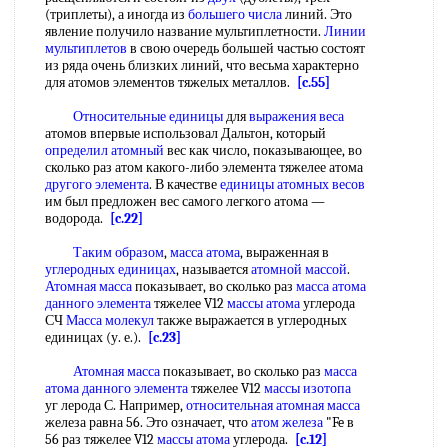
(триплеты), а иногда из
большего числа
линий. Это
явление получило название мультиплетности.
Линии
мультиплетов
в свою очередь большей частью состоят
из ряда очень близких линий, что весьма характерно
для атомов элементов тяжелых металлов.
[c.55]
Относительные единицы
для
выражения веса
атомов впервые использовал Дальтон, который
определил атомный
вес как число, показывающее, во
сколько раз атом какого-либо элемента тяжелее атома
другого элемента
. В качестве
единицы атомных весов
им был предложен вес самого легкого атома —
водорода.
[c.22]
Таким образом
,
масса атома
, выраженная в
углеродных единицах
, называется
атомной массой
.
Атомная масса
показывает, во сколько раз
масса атома
данного элемента
тяжелее V12
массы атома
углерода
СЧ
Масса молекул
также выражается в углеродных
единицах (у. е.).
[c.23]
Атомная масса
показывает, во сколько раз
масса
атома
данного элемента
тяжелее V12
массы изотопа
уг лерода С. Например,
относительная атомная масса
железа равна 56. Это означает, что
атом железа
"Fe в
56 раз тяжелее V12
массы атома
углерода.
[c.12]