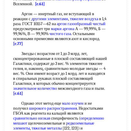
Вселенной.
[c.61]
Аргон — инертный газ, не вступающий в
реакции с
другими элементами
,
тяжелее воздуха
в 1,4
раза. ГОСТ 10157—62 на
аргон газообразный чистый
предусматривает три
марки аргона
А — 99,99%, Б —
99,96%, В — 99,90%
чистого газа
. Остальными
основными примесями являются азот и кислород.
[c.77]
Звезды с возрастом от 1 до 3 млрд. лет,
сконцентрированные в плоской составляющей нашей
Галактики, содержат до 3 вес. % элементов тяжелее
гелия, и, наконец, сравнительно молодые звезды — 4
вес. %. Они имеют возраст до 1 млрд. лет и находятся
в спиральных рукавах плоской составляющей
Галактики, в которых обычно концентрируется
значительное количество
межзвездного газа и пыли.
[c.61]
Однако этот метод еще
мало изучен
и не
получил
широкого распространения
. Недостатками
ГБОА как реагента на кальций являются
сравнительно низкая
специфичность (
определению
мешают
щелочноземельные и
редкоземельные
элементы
,
тяжелые металлы
[122, 123]) и