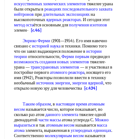
искусственных химических элементов
тяжелее урана
были открыты в
реакциях последовательного
захвата
нейтронов
при
длительных экспозициях
на
высокопоточных
ядерных реакторах
. И сегодня этот
метод оста
ётся основным для
получения изотопов
элемен-
[c.46]
Энрико Ферми
(1901—1954). Его имя навечно
связано с
историей наука
и техники. Помимо того
что он завял выдающееся положение в
истории
теории
относительности,
Ферми первым
предвидел
возможность создания
новых элементов
тяжелее-
урана —
трансурановых элементов
— и участвовал в
постройке первого
атомного реактора
, носящего его
имя (1942), Реакторы позволили ввести в технику
необычный
источник энергии
,
энергии ядерной
, что
открыло новую эру для человечества
[c.424]
Таким образом
, в
настоящее время
атомным
весом
называется число, которое показывает, во
сколько раз атом
данного элемента
тяжелее одной
двенадцатой
части массы
атома углерода С.
Можно
выразиться
и так
атомным весом
называется
масса
атома
элемента, выраженная в
углеродных единицах
.
Соответственно
молекулярным весом
называется