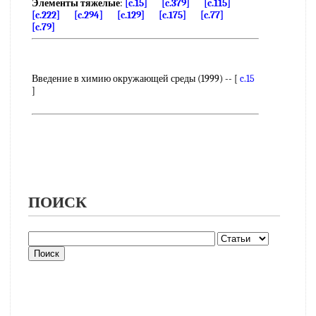
Элементы тяжелые
:
[c.15]
[c.379]
[c.115]
[c.222]
[c.294]
[c.129]
[c.175]
[c.77]
[c.79]
Введение в химию окружающей среды (1999) -- [
c.15
]
ПОИСК