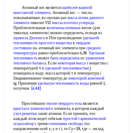
Атомный вес является
наиболее важной
константой элемента
. Атомный вес — число,
показывающее, во сколько раз
масса атома
данного
элемента
тяжелее V12
массы изотопа углерода
Приблизительные
величины атомных
весов (для
тяжелых элементов) можно определить, исходя из
правила Дюлонга
и Пти произведение
удельной
теплоемкости простого вещества
в
твердом
состоянии
на. атомный вес элемента при
средних
температурах
равно приблизительно 6,38.
Удельная
теплоемкость
может
быть определена
из
уравнения
теплового баланса
. Если
некоторая масса
т вещества с
температурой 4 и
удельной теплоемкостью
j
помещена в воду, масса которой т и температура (
2выравнивание температур до
некоторой конечной
ig. Принимая
удельную теплоемкость воды
равной 1,
получим
[c.41]
Простейшим
типом твердого тела
является
кристалл химического
элемента, в котором каждый
узел решетки
занят атомом. Если принять, что
каждый атом ведет себя как
простой гармонический
осциллятор
с тремя
степенями свободы
(по
направлениям осей х, у и г), то Су=ЗЯ, где — вклад,