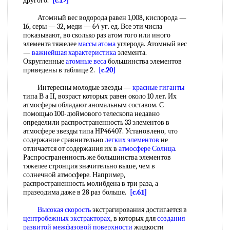
другого.
[c.19]
Атомный вес водорода равен 1,008, кислорода —
16, серы — 32, меди — 64 уг. ед. Все эти числа
показывают, во сколько раз атом того или иного
элемента тяжелее
массы атома
углерода. Атомный вес
—
важнейшая характеристика
элемента.
Округленные
атомные веса
большинства элементов
приведены в таблице 2.
[c.20]
Интересны молодые звезды —
красные гиганты
типа В а II, возраст которых равен около 10 лет. Их
атмосферы обладают аномальным составом. С
помощью 100-дюймового телескопа недавно
определили распространенность 33 элементов в
атмосфере звезды типа НР46407. Установлено, что
содержание сравнительно
легких элементов
не
отличается от содержания их в
атмосфере Солнца
.
Распространенность же большинства элементов
тяжелее стронция значительно выше, чем в
солнечной атмосфере. Например,
распространенность молибдена в три раза, а
празеодима даже в 28 раз больше.
[c.61]
Высокая скорость
экстрагирования достигается в
центробежных экстракторах
, в которых для
создания
развитой
межфазовой поверхности
жидкости