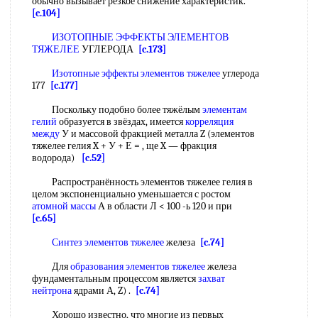
обычно вызывает резкое снижение характеристик.
[c.104]
ИЗОТОПНЫЕ ЭФФЕКТЫ ЭЛЕМЕНТОВ
ТЯЖЕЛЕЕ
УГЛЕРОДА
[c.173]
Изотопные эффекты элементов тяжелее
углерода
177
[c.177]
Поскольку подобно более тяжёлым
элементам
гелий
образуется в звёздах, имеется
корреляция
между
У и массовой фракцией металла Z (элементов
тяжелее гелия X + У + Е = , ще X — фракция
водорода)
[c.52]
Распространённость элементов тяжелее гелия в
целом экспоненциально уменьшается с ростом
атомной массы
А в области Л < 100 -ь 120 и при
[c.65]
Синтез элементов тяжелее
железа
[c.74]
Для
образования элементов тяжелее
железа
фундаментальным процессом является
захват
нейтрона
ядрами А, Z) .
[c.74]
Хорошо известно, что многие из первых