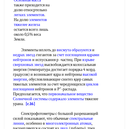
Основная масса
также приходится на
долю относртельно
легких элементов
.
На долю
элементов
тяжелее железа
остается всего лишь
около 0,5% веса
Земли.
Элементы вплоть до
висмута образуются
и
недрах звезд
-гигантов за
счет поглощения
ядрами
нейтронов
н испускания р -частиц. При
взрыве
сверхновых звезд
высвобождается колоссальная
энергия (температура достигает порядка 4 млрд.
градусов) и возникают ядра и нейтроны
высокой
энергии
, обусловливающие сннтез ядер самых
тяжелых элементов за счет чередующихся
циклов
поглощения
нейтронов и Р"-распада.
Предполагается, что
первоначальное вещество
Солнечной системы
содержало элементы
тяжелее
урана.
[c.16]
Спектрофотометры с большой разрешающей
силой показывают, что обычные
спектральные
линии
, особенно в
многоэлектронных атомах
,
расщепляются и состоят из
двух
(дублеты), трех