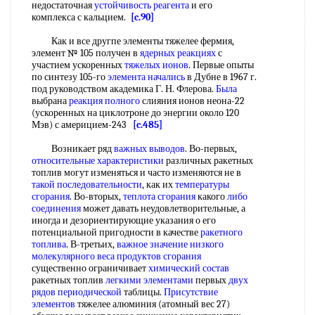
недостаточная
устойчивость реагента
и его
комплекса с кальцием.
[c.90]
Как и все другпе элементы тяжелее фермия,
элемент № 105 получен в
ядерных реакциях
с
участием ускоренных
тяжелых ионов
. Первые опыты
по синтезу 105-го
элемента начались
в Дубне в 1967 г.
под руководством академика Г. Н. Флерова.
Была
выбрана
реакция полного
слияния ионов неона-22
(ускоренных на циклотроне до энергии около 120
Мэв) с америцием-243
[c.485]
Возникает ряд
важных выводов
. Во-первых,
относительные характеристики
различных ракетных
топлив могут изменяться и часто изменяются не в
такой последовательности
, как их
температуры
сгорания
. Во-вторых,
теплота сгорания
какого
либо
соединения
может давать неудовлетворительные, а
иногда и дезориентирующие указания о его
потенциальной пригодности в качестве
ракетного
топлива
. В-третьих,
важное значение
низкого
молекулярного веса
продуктов сгорания
существенно ограничивает
химический состав
ракетных топлив
легкими элементами
первых
двух
рядов периодической
таблицы.
Присутствие
элементов
тяжелее алюминия (атомный вес 27)