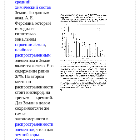
средний
химический состав
Земли. По данным
акад. А. Е.
Ферсмана, который
исходил из
гипотезы о
зона.льном
строении Земли
,
наиболее
распространенным
элементом в Земле
является железо. Его
содержание равно
37%. На втором
месте по
распространенности
стоит кислород, на
третьем — кремний.
Для Земли в целом
сохраняются те же
самые
закономерности в
распространенности
элементов
, что и для
земной коры
.