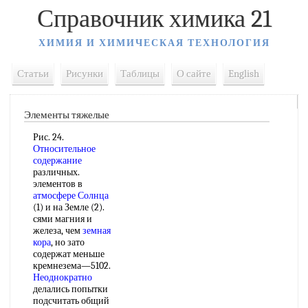
Справочник химика 21
ХИМИЯ И ХИМИЧЕСКАЯ ТЕХНОЛОГИЯ
Статьи
Рисунки
Таблицы
О сайте
English
Элементы тяжелые
Рис. 24.
Относительное
содержание
различных.
элементов в
атмосфере Солнца
(1) и на Земле (2).
сями магния и
железа, чем
земная
кора
, но зато
содержат меньше
кремнезема—5102.
Неоднократно
делались попытки
подсчитать общий