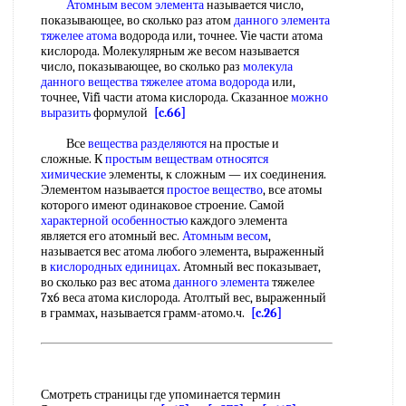
Атомным весом элемента
называется число,
показывающее, во сколько раз атом
данного элемента
тяжелее атома
водорода или, точнее. Vie части атома
кислорода. Молекулярным же весом называется
число, показывающее, во сколько раз
молекула
данного
вещества тяжелее
атома водорода
или,
точнее, Vifi части атома кислорода. Сказанное
можно
выразить
формулой
[c.66]
Все
вещества разделяются
на простые и
сложные. К
простым веществам
относятся
химические
элементы, к сложным — их соединения.
Элементом называется
простое вещество
, все атомы
которого имеют одинаковое строение. Самой
характерной особенностью
каждого элемента
является его атомный вес.
Атомным весом
,
называется вес атома любого элемента, выраженный
в
кислородных единицах
. Атомный вес показывает,
во сколько раз вес атома
данного элемента
тяжелее
7x6 веса атома кислорода. Атолтый вес, выраженный
в граммах, называется грамм-атомо.ч.
[c.26]
Смотреть страницы где упоминается термин