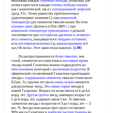
вносимый каждой
степенью свободы
, поскольку для
атома в кристалле каждая
степень свободы связана
как с кинетической, так и с
потенциальной энергией
(разд. 9.5). Этому равенству приблизительно
удовлетворяют значения Су при
комнатной
температуре
для элементов тяжелее калия. На этом
основан закон
Дюлонга и Пти (1819 г.) при
комнатной температуре произведение
л дельной
теплоемкости при
постоянном давлении
и
атомного
веса элемента
, находящегося в
твердом состоянии
,
есть
постоянная величина
Ср,
равная примерно
6,4
кал/(К-моль). Этот закон играл важную
[c.28]
По распространенности
более тяжелых
, чем
гелий, элементов все известные в
настоящее время
звезды нашей Галактики можно подразделить на
пять основных
категорий с
различным возрастом
. В
сферической составляющей Галактики преобладают
звезды с
содержанием элементов
тяжелее гелия около
0,3 вес. 7о, причем это число
очень сильно
меняется
для различных звезд. Это
самые старые
звезды в
нашей Галактике. Возраст их исчисляется от 6 до 6,5
млрд. лет.
Другая группа
звезд, имеющих возраст от
5 до 6 млрд. лет, содержит около 1 вес. % тяжелых
элементов звезды с возрастом от 3 до 5 млрд. лет — 2
вес. %. Звезды описанных трех групп составляют
90% массы Галактики и
наиболее распространены
во