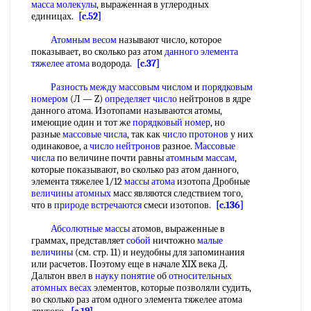
масса молекулы
, выраженная в углеродных
единицах.
[c.52]
Атомным весом
называют число, которое
показывает, во сколько раз атом
данного элемента
тяжелее атома
водорода.
[c.37]
Разность между
массовым числом
и
порядковым
номером
(Л — Z)
определяет число
нейтронов в ядре
данного атома. Изотопами называются атомы,
имеющие один и тот же
порядковый номер
, но
разные
массовые числа
, так как
число протонов
у них
одинаковое, а
число нейтронов
разное.
Массовые
числа
по величине почти равны
атомным массам
,
которые показывают, во сколько раз атом данного,
элемента тяжелее 1/12
массы атома
изотопа Дробные
величины атомных
масс являются следствием того,
что в
природе встречаются
смеси изотопов.
[c.136]
Абсолютные массы
атомов, выраженные в
граммах, представляет
собой
ничтожно
малые
величины
(см. стр. 11) и неудобны для запоминания
или расчетов. Поэтому еще в начале XIX века Д.
Дальтон ввел в
науку понятие
об
относительных
атомных весах
элементов, которые позволяли судить,
во сколько раз атом одного элемента тяжелее атома