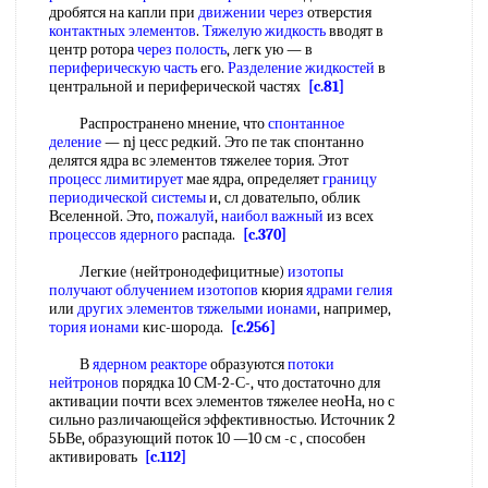
дробятся на капли при
движении через
отверстия
контактных элементов
.
Тяжелую жидкость
вводят в
центр ротора
через полость
, легк ую — в
периферическую часть
его.
Разделение жидкостей
в
центральной и периферической частях
[c.81]
Распространено мнение, что
спонтанное
деление
— nj цесс редкий. Это пе так спонтанно
делятся ядра вс элементов тяжелее тория. Этот
процесс лимитирует
мае ядра, определяет
границу
периодической системы
и, сл довательпо, облик
Вселенной. Это,
пожалуй
,
наибол важный
из всех
процессов ядерного
распада.
[c.370]
Легкие (нейтронодефицитные)
изотопы
получают
облучением изотопов
кюрия
ядрами гелия
или
других элементов
тяжелыми ионами
, например,
тория ионами
кис-шорода.
[c.256]
В
ядерном реакторе
образуются
потоки
нейтронов
порядка 10 СМ-2-С-, что достаточно для
активации почти всех элементов тяжелее неоНа, но с
сильно различающейся эффективностью. Источник 2
5ЬВе, образующий поток 10 —10 см -с , способен
активировать
[c.112]