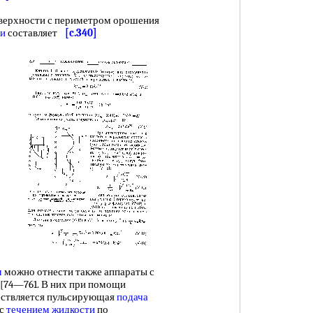
верхности с периметром орошения
ии
составляет
[c.340]
м
можно отнести также аппараты с
[74—761. В них при помощи
ествляется пульсирующая
подача
 с
течением жидкости
по