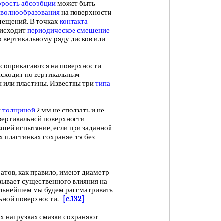
орость абсорбции
может быть
т
волнообразования
на поверхности
мещений. В точках
контакта
оисходит
периодическое смешение
по вертикальному ряду дисков или
 соприкасаются на поверхности
оисходит по вертикальным
 или пластины. Известны три
типа
и
толщиной
2 мм не сползать и не
 вертикальной поверхности
вшей испытание, если при заданной
ех пластинках сохраняется без
атов, как правило, имеют диаметр
зывает существенного влияния на
альнейшем мы будем рассматривать
альной поверхности.
[c.132]
нагрузках смазки сохраняют