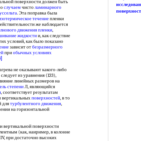
альной поверхности должен быть
исследован
со
случаем
чисто
ламинарного
поверхнос
уссельта
. Эта поправка была
изотермическое течение
пленки
действительности же наблюдается
лнового движения пленки
,
шивание жидкости
и, как следствие
этих условий, как было показано
ение
зависит от
безразмерного
ей
при
обычных условиях
8]
рева не оказывают какого-либо
и следует из уравнения (123),
лияние линейных размеров на
ель степени
Л, являющийся
я
, соответствует результатам
м вертикальных
поверхностей
, в то
й для
турбулентного движения
,
ении на горизонтальной
и вертикальной поверхности
ентным (как, наиример, в колонне
 IV, при достаточно высоких