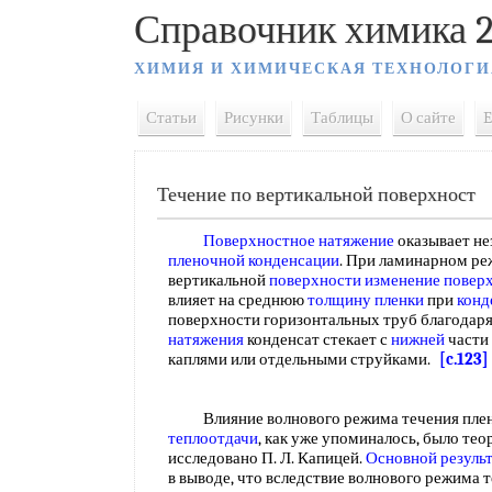
Справочник химика 2
ХИМИЯ И ХИМИЧЕСКАЯ ТЕХНОЛОГИ
Статьи
Рисунки
Таблицы
О сайте
E
Течение по вертикальной поверхност
Поверхностное натяжение
оказывает не
пленочной конденсации
. При ламинарном ре
вертикальной
поверхности изменение повер
влияет на среднюю
толщину пленки
при
конд
поверхности горизонтальных труб благодар
натяжения
конденсат стекает с
нижней
части
каплями или отдельными струйками.
[c.123]
Влияние волнового режима течения пленк
теплоотдачи
, как уже упоминалось, было те
исследовано П. Л. Капицей.
Основной резуль
в выводе, что вследствие волнового режима 