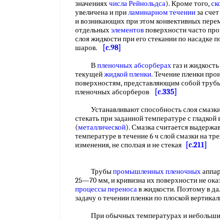
значениях
числа Рейнольдса
). Кроме того,
ск
увеличена и при
ламинарном течении
за сче
и возникающих при этом конвективных пере
отдельных
элементов
поверхности часто пр
слоя жидкости при его стекании по насадке 
шаров.
[c.98]
В
пленочных абсорберах
газ и жидкость
текущей
жидкой пленки
. Течение пленки пр
поверхностям, представляющим собой трубы
пленочных абсорберов
[c.335]
Устанавливают способность слоя смазк
стекать при заданной температуре с гладкой
(
металлической
). Смазка считается выдержа
температуре в течение 6 ч слой смазки на тр
изменения, не сползая и не стекая
[c.211]
Трубы
промышленных пленочных
аппар
25—70 мм, и кривизна их поверхности не ока
процессы переноса
в жидкости. Поэтому в д
задачу о течении пленки по плоской вертик
При обычных температурах и небольших 