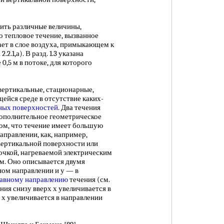
ть различные величины,
 тепловое течение, вызванное
ает в слое воздуха, примыкающем к
2.1,а). В разд. 1.3 указана
е 0,5 м в потоке, для которого
ртикальные, стационарные,
щейся среде в отсутствие каких-
ных поверхностей
. Два течения
2. Дополнительное геометрическое
 том, что течение имеет большую
правлении, как, например,
вертикальной поверхности или
чкой, нагреваемой электрическим
им. Оно описывается двумя
ом направлении и у — в
лавному направлению
течения (см.
чения снизу вверх х увеличивается в
з х увеличивается в направлении