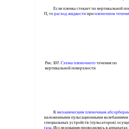
Если пленка стекает по вертикальной по
П, то
расход жидкости
при
пленочном течен
Рис. 107.
Схема пленочного
течения по
вертикальной поверхности
К
механическим пленочным абсорбера
наложенными пульсационными колебаниями 
специальных устройств (пульсаторов) осущ
газа
. Исследования проводились в аппаратах