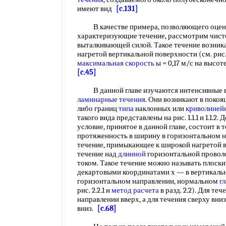
имеют вид
[c.131]
В качестве примера, позволяющего оцени
характеризующие течение, рассмотрим чисто
выталкивающей силой. Такое течение возник
нагретой вертикальной поверхности (см. рис. 2.
максимальная скорость
ы = 0,17 м/с на высот
[c.45]
В данной главе изучаются интенсивные ве
ламинарные течения
. Они возникают в покоя
либо границ
типа
наклонных или
криволиней
такого вида представлены на рис. 1.1.1 и 1.1.
условие, принятое в данной главе, состоит в
протяженность в ширину в горизонтальном на
течение, примыкающее к широкой нагретой 
течение над
длинной
горизонтальной проволо
током. Такое течение можно называть плоск
декартовыми координатами х — в вертикальн
горизонтальном направлении, нормальном
г
рис. 2.2.1 и
метод расчета
в разд. 2.2). Для те
направлении вверх, а для течения сверху вни
вниз.
[c.68]