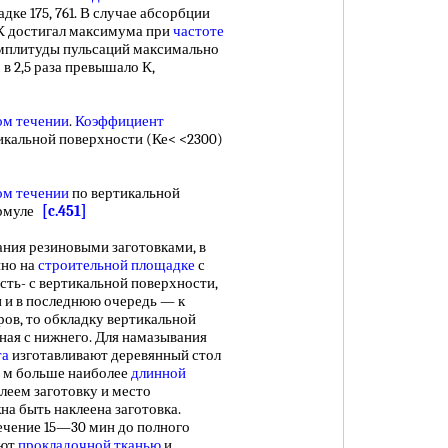
адке 175, 761. В случае абсорбции
 достигал максимума при
частоте
 амплитуды пульсаций максимально
 в 2,5 раза превышало К,
ом течении
.
Коэффициент
икальной поверхности (Ке< <2300)
ом течении
по вертикальной
ормуле
[c.451]
я резиновыми заготовками, в
нно на
строительной площадке
с
сть- с вертикальной поверхности,
 и в последнюю очередь — к
ров, то обкладку вертикальной
иная с нижнего. Для намазывания
та
изготавливают деревянный стол
5 м больше наиболее
длинной
еем заготовку и место
на быть наклеена заготовка.
чение 15—30 мин до полного
ают
прокладочной тканью
и