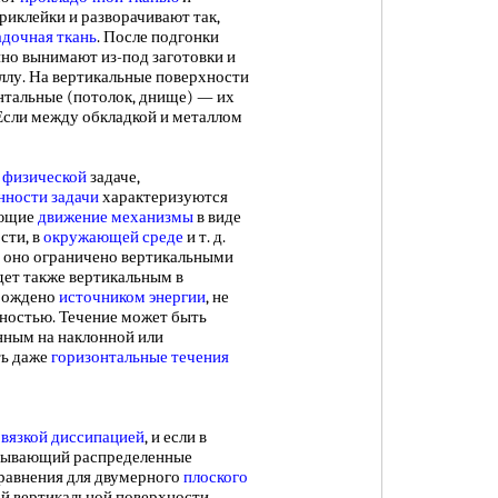
риклейки и разворачивают так,
адочная ткань
. После подгонки
нно вынимают из-под заготовки и
ллу. На вертикальные поверхности
онтальные (потолок, днище) — их
 Если между обкладкой и металлом
й
физической
задаче,
нности задачи
характеризуются
яющие
движение механизмы
в виде
сти, в
окружающей среде
и т. д.
и оно ограничено вертикальными
дет также вертикальным в
орождено
источником энергии
, не
ностью. Течение может быть
нным на наклонной или
ть даже
горизонтальные течения
и
вязкой диссипацией
, и если в
писывающий распределенные
равнения для двумерного
плоского
ой вертикальной поверхности,