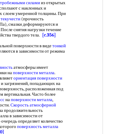
нтробежными силами
из открытых
 сползают с наклонных и
х слоем умеренной толщины. При
 текучести
(прочность
Па), смазки деформируются и
. После снятия нагрузки течение
ойства твердого тела.
[c.356]
льной поверхности в виде
тонкой
ляются в зависимости от режима
вность
атмосферы имеет
нки на
поверхности металла
.
влияет
ориентация поверхности
ги и загрязнений, попадающих на
 поверхность, расположенная под
ем вертикальная. Часто более
сс
на
поверхности металла
,
ости.
Скорость атмосферной
 на продолжительность
алла в зависимости от
ю очередь определяет количество
 которого
поверхность металла
10]