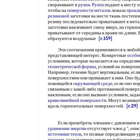
сворачивают в
рулон
.
Рулон
подают к месту п
чтобы на
поверхности металла
лежала
прокл
резиновой
заготовки на месте ткань постепе
резину последовательно прикатывают к мета
заготовки наклеивают снизу вверх, на гориз
прикатывают от середины к краям по длине.
образуются воздушные
[c.159]
Эти соотношения применяются к любо
представляющей интерес. Конкретные
особе
условиями, которые налагаются на определ
геометрической формы
, условий на поверхно
Например, течение будет вертикальным, есл
поверхностями или примыкает к ним. Оно бу
покоящейся
окружающей среде
, если оно п
связанным с какой-либо протяженной поверх
наклонным, если оно вызвано условием, зада
криволинейной поверхности
. Могут возника
вдоль горизонтальных поверхностей.
[c.29]
Если пренебречь членами с давлением 
уравнении энергии
отсутствует член д ", о
источники тепла
, то полные определяющие у
течения
, создаваемого около полубесконечн