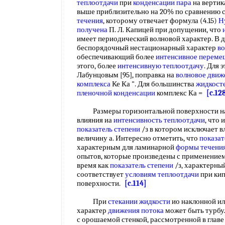
теплоотдачи
при
конденсации пара
на вертик
выше приблизительно на 20% по сравнению 
течения
, которому отвечает формула (4.15)
Н
получена
П. Л. Капицей при допущении, что
имеет периодический волновой характер. В 
беспорядочный нестационарный характер
во
обеспечивающий более
интенсивное переме
этого, более
интенсивную теплоотдачу
. Для 
Лабунцовым [95], поправка на
волновое движ
комплекса
Ке Ка ". Для большинства
жидкост
пленочной конденсации
комплекс Ка =
[c.12
Размеры горизонтальной поверхности наг
влияния иа
интенсивность теплоотдачи
, что 
показатель степени
/з в котором исключает в
величину а. Интересно отметить, что
показат
характерным для ламинарной
формы течени
опытов, которые произведены с применение
время как
показатель степени
/з, характерны
соответствует
условиям теплоотдачи
при кип
поверхности.
[c.114]
При
стекании жидкости
ио наклонной ил
характер
движения потока
может быть турбул
с орошаемой стенкой, рассмотренной в главе