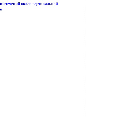
ий течений около вертикальной
ти