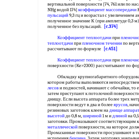
вертикальной поверхности [74, 761 или по нас
NHg водой 174]
коэффициент массопередачи
К
пульсаций
9,3 гц и возрастал с увеличением
полученное значение К (при амплитуде 0,3 м)
полученное без пульсаций.
[c.374]
Коэффициент теплоотдачи
при
пленочн
теплоотдачи
при
пленочном течении
по верт
рассчитывают по формуле
[c.451]
Коэффициент теплоотдачи
при
пленочн
поверхности (Ке>2300) рассчитывают по ф
Обкладку крупногабаритного оборудовани
котором работы выполняются непосредстве
лесов
и подмостей, начинают с обечайки, то е
затем приступают к потолочной поверхности
днищу. Если высота аппарата более трех мет
поверхности ведут в два и более
ярусов
, нач
резиновых заготовок клеем на
днище аппара
высотой
до 0,8 м,
шириной
1 м и
длиной
на 0,
заготовки. Промазывают соответствующим кл
металлической
поверхности, на которое долж
Промазанные поверхности просушивают в те
испарения
бензина
. Затем заготовку накрыв