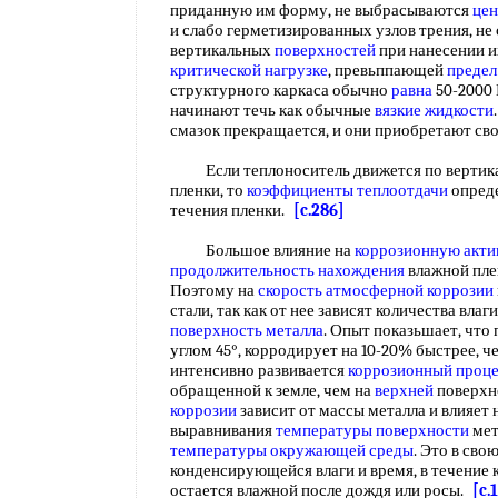
приданную им форму, не выбрасываются
це
и слабо герметизированных узлов трения, не
вертикальных
поверхностей
при нанесении и
критической нагрузке
, превьппающей
предел
структурного каркаса обычно
равна
50-2000 
начинают течь как обычные
вязкие жидкости
смазок прекращается, и они приобретают св
Если теплоноситель движется по вертика
пленки, то
коэффициенты теплоотдачи
опреде
течения пленки.
[c.286]
Большое влияние на
коррозионную акти
продолжительность нахождения
влажной пле
Поэтому на
скорость атмосферной коррозии
стали, так как от нее зависят количества вла
поверхность металла
. Опыт показьшает, что
углом 45°, корродирует на 10-20% быстрее, ч
интенсивно развивается
коррозионный проце
обращенной к земле, чем на
верхней
поверхн
коррозии
зависит от массы металла и влияет
выравнивания
температуры поверхности
мет
температуры окружающей среды
. Это в сво
конденсирующейся влаги и время, в течение
остается влажной после дождя или росы.
[c.