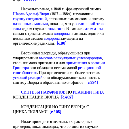
Несколько ранее, в 1848 г., французский химик
Шарль Адольф Вюрц
(1817—1884), изучавший
группу соединений
, связанных с аммиаком и потому
названных аминами
, показал, что у
соединений этого
типа
ядром служит
атом азота
. В аммиаке
атом азота
связан с тремя атомами
водорода
, в аминах один или
несколько атомов
водорода
замещены на
органические радикалы.
[c.80]
Вторичные хлориды, образующиеся при
хлорировании
высокомолекулярных углеводородов
,
столь же мало пригодны и для
применения
в
реакции
Гриньяра
они обладают весьма малой
реакционной
способностью
. При применении же более жестких
условий реакций
они обнаруживают склонность к
синтезу Вюрца и образованию олефинов.
[c.234]
СИНТЕЗЫ ПАРАФИНОВ
ПО
РЕАКЦИИ ТИПА
КОНДЕНСАЦИИ ВЮРЦА
[c.402]
КОНДЕНСАЦИЯ НО ТИНУ ВЮРЦА С
ЦИНКАЛКИЛАМИ
[c.405]
Ниже приводится несколько характерных
примеров, показывающих, что во многих случаях