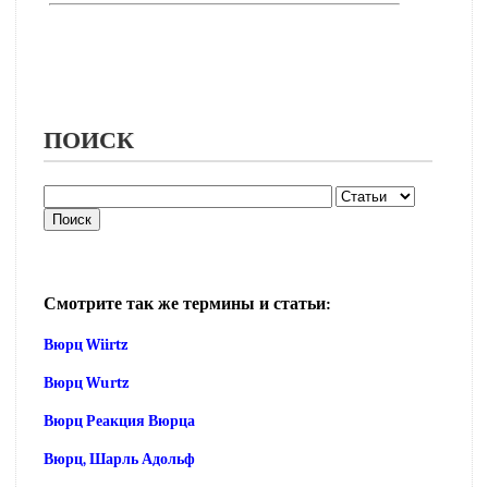
ПОИСК
Смотрите так же термины и статьи:
Вюрц Wiirtz
Вюрц Wurtz
Вюрц Реакция Вюрца
Вюрц, Шарль Адольф