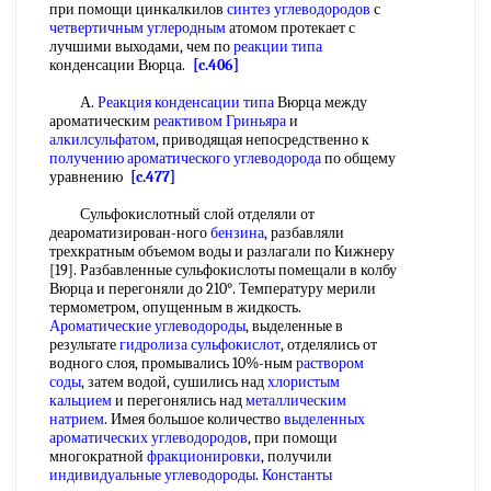
при помощи цинкалкилов
синтез углеводородов
с
четвертичным углеродным
атомом протекает с
лучшими выходами, чем по
реакции типа
конденсации Вюрца.
[c.406]
А.
Реакция конденсации
типа
Вюрца между
ароматическим
реактивом Гриньяра
и
алкилсульфатом
, приводящая непосредственно к
получению ароматического углеводорода
по общему
уравнению
[c.477]
Сульфокислотный слой отделяли от
деароматизирован-ного
бензина
, разбавляли
трехкратным объемом воды и разлагали по Кижнеру
[19]. Разбавленные сульфокислоты помещали в колбу
Вюрца и перегоняли до 210°. Температуру мерили
термометром, опущенным в жидкость.
Ароматические углеводороды
, выделенные в
результате
гидролиза сульфокислот
, отделялись от
водного слоя, промывались 10%-ным
раствором
соды
, затем водой, сушились над
хлористым
кальцием
и перегонялись над
металлическим
натрием
. Имея большое количество
выделенных
ароматических углеводородов
, при помощи
многократной
фракционировки
, получили
индивидуальные углеводороды
.
Константы