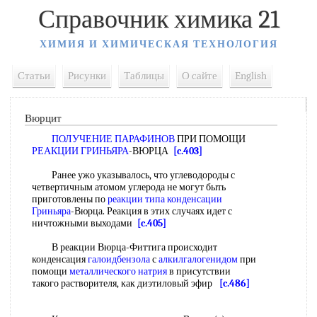
Справочник химика 21
ХИМИЯ И ХИМИЧЕСКАЯ ТЕХНОЛОГИЯ
Статьи
Рисунки
Таблицы
О сайте
English
Вюрцит
ПОЛУЧЕНИЕ ПАРАФИНОВ
ПРИ ПОМОЩИ
РЕАКЦИИ ГРИНЬЯРА
-ВЮРЦА
[c.403]
Ранее ужо указывалось, что углеводороды с
четвертичным атомом углерода не могут быть
приготовлены по
реакции типа
конденсации
Гриньяра
-Вюрца. Реакция в этих случаях идет с
ничтожными выходами
[c.405]
В реакции Вюрца-Фиттига происходит
конденсация
галоидбензола
с
алкилгалогенидом
при
помощи
металлического натрия
в присутствии
такого растворителя, как диэтиловый эфир
[c.486]