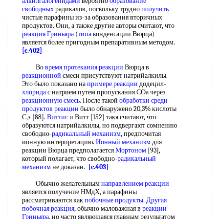
алкилгалогенидами
вероятно
образование
свободных
радикалов, поскольку трудно
получить
чистые парафины из-за образования вторичных
продуктов. Они, а также другие авторы считают, что
реакция Гриньяра
(
типа
конденсации Вюрца)
является более пригодным препаративным методом.
[c.402]
Во
время протекания реакции
Вюрца в
реакционной
смеси присутствуют натрийалкилы.
Это было показано на
примере реакции
додецил-
хлорида
с натрием путем пропускания СОа через
реакционную смесь
. После такой
обработки среди
продуктов реакции
было обнаружено 20,3% кислоты
С,з [88].
Виттиг
и Витт [152] такя считают, что
образуются натрийалкилы, но подвергают сомнению
свободно-
радикальный механизм
, предпочитая
ионную интерпретацию.
Ионный механизм
для
реакции Вюрца предполагается
Мортоном
[93],
который полагает, что свободно-
радикальный
механизм
не доказан.
[c.403]
Обычно желательным
направлением реакции
является получение НМдХ, а парафины
рассматриваются как
побочные продукты
.
Другая
побочная реакция
, обычно маловажная в
реакции
Гриньяра
, но часто являющаяся главным результатом