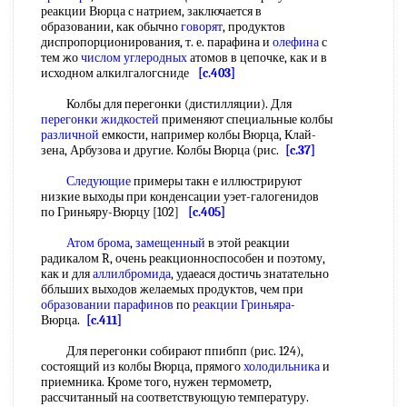
реакции Вюрца с натрием, заключается в
образовании, как обычно
говорят
, продуктов
диспропорционирования, т. е. парафина и
олефина
с
тем жо
числом углеродных
атомов в цепочке, как и в
исходном алкилгалогсниде
[c.403]
Колбы для перегонки (дистилляции). Для
перегонки жидкостей
применяют специальные колбы
различной
емкости, например колбы Вюрца, Клай-
зена, Арбузова и другие. Колбы Вюрца (рис.
[c.37]
Следующие
примеры такн е иллюстрируют
низкие выходы при конденсации уэет-галогенидов
по Гриньяру-Вюрцу [102]
[c.405]
Атом брома
,
замещенный
в этой реакции
радикалом R, очень реакционноспособен и поэтому,
как и для
аллилбромида
, удаеася достичь знатательно
ббльших выходов желаемых продуктов, чем при
образовании парафинов
по
реакции Гриньяра
-
Вюрца.
[c.411]
Для перегонки собирают ппибпп (рис. 124),
состоящий из колбы Вюрца, прямого
холодильника
и
приемника. Кроме того, нужен термометр,
рассчитанный на соответствующую температуру.