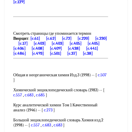
[c.129]
Смотреть страницы где упоминается термин
Вюрцит
:
[c.61]
[c.62]
[c.72]
[c.220]
[c.230]
[c.17]
[c.403]
[c.403]
[c.405]
[c.405]
[c.406]
[c.408]
[c.409]
[c.438]
[c.441]
[c.486]
[c.493]
[c.501]
[c.37]
[c.38]
Общая и неорганическая химия Изд.3 (1998) -- [
c.507
]
Химический энциклопедический словарь (1983) -- [
c.557
,
c.683
,
c.685
]
Курс аналитической химии Том 1 Качественный
анализ (1946) -- [
c.273
]
Большой энциклопедический словарь Химия изд.2
(1998) -- [
c.557
,
c.683
,
c.683
]