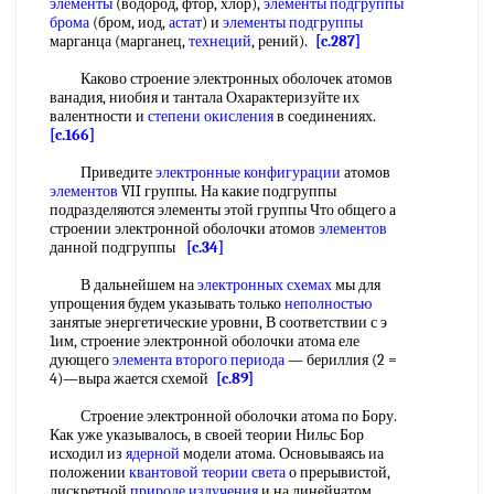
элементы
(водород, фтор, хлор),
элементы подгруппы
брома
(бром, иод,
астат
) и
элементы подгруппы
марганца (марганец,
технеций
, рений).
[c.287]
Каково строение электронных оболочек атомов
ванадия, ниобия и тантала Охарактеризуйте их
валентности и
степени окисления
в соединениях.
[c.166]
Приведите
электронные конфигурации
атомов
элементов
VII группы. На какие подгруппы
подразделяются элементы этой группы Что общего а
строении электронной оболочки атомов
элементов
данной подгруппы
[c.34]
В дальнейшем на
электронных схемах
мы для
упрощения будем указывать только
неполностью
занятые энергетические уровни, В соответствии с э
1им, строение электронной оболочки атома еле
дующего
элемента второго периода
— бериллия (2 =
4)—выра жается схемой
[c.89]
Строение электронной оболочки атома по Бору.
Как уже указывалось, в своей теории Нильс Бор
исходил из
ядерной
модели атома. Основываясь иа
положении
квантовой теории света
о прерывистой,
дискретной
природе излучения
и на линейчатом