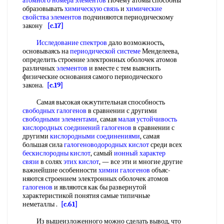
атомного номера элементов
Почему атомы способны
образовывать
химическую связь
и
химические
свойства элементов
подчиняются периодическому
закону
[c.17]
Исследование спектров
дало возможность,
основываясь на
периодической системе
Менделеева,
определить строение электронных оболочек атомов
различных
элементов
и вместе с тем выяснить
физические основания самого периодического
закона.
[c.19]
Самая высокая окжутительная способность
свободных галогенов
в сравнении с другими
свободными элементами
, самая
малая устойчивость
кислородных соединений галогенов
в сравнении с
другими
кислородными соединениями
, самая
большая сила
галогеноводородных кислот
среди всех
бескислородны кислот
, самый
ионный характер
связи
в солях
этих кислот
, — все эти и многие другие
важнейшие особенности
химии галогенов
объяс-
няются строением электронных оболочек атомов
галогенов
и являются как бы развернутой
характеристикой понятия самые типичные
неметаллы .
[c.61]
Из вышеизложенного можно сделать вывод, что