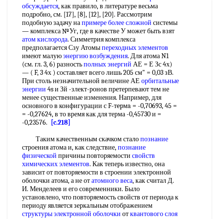
обсуждается
, как правило, в литературе весьма
подробно, см. [17], [8], [12], [20]. Рассмотрим
подобную задачу на
примере более сложной
системы
— комплекса №Уг, где в качестве У может быть взят
атом кислорода
. Симметрия комплекса
предполагается Сзу Атомы
переходных элементов
имеют малую
энергию возбуждения
. Для атома N1
(см. гл. 3, 6) разность
полных энергий
АЕ = Е Зс 4х)
— ( F, 3 4х ) составляет всего лишь 205 см" = 0,03 зВ.
При столь незначительной величине АЕ
орбитальные
энергии
4s и Зй -злект-ронов претерпевают тем не
менее существенные изменения. Например, для
основного в конфигурации с F-тepмa = -0,70693, 45 =
= -0,27624, в то время как для терма -0,45730 и =
-0,23576.
[c.218]
Таким качественным скачком стало
познание
строения атома и, как следствие,
познание
физической
причины повторяемости
свойств
химических элементов
. Как теперь известно, она
зависит от повторяемости в строении электронной
оболочки атома, а не от
атомного веса
, как считал Д.
И. Менделеев и его современники. Было
установлено, что повторяемость свойств от периода к
периоду является зеркальным отображением
структуры электронной оболочки
от
квантового слоя