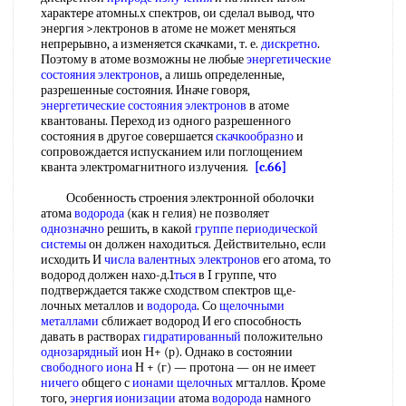
характере атомны.х спектров, ои сделал вывод, что
энергия >лектронов в атоме не может меняться
непрерывно, а изменяется скачками, т. е.
дискретно
.
Поэтому в атоме возможны не любые
энергетические
состояния электронов
, а лишь определенные,
разрешенные состояния. Иначе говоря,
энергетические состояния электронов
в атоме
квантованы. Переход из одного разрешенного
состояния в другое совершается
скачкообразно
и
сопровождается испусканием или поглощением
кванта электромагнитного излучения.
[c.66]
Особенность строения электронной оболочки
атома
водорода
(как н гелия) не позволяет
однозначно
решить, в какой
группе периодической
системы
он должен находиться. Действительно, если
исходить И
числа валентных электронов
его атома, то
водород должен нахо-д.1
ться
в I группе, что
подтверждается также сходством спектров щ,е-
лочных металлов и
водорода
. Со
щелочными
металлами
сближает водород И его способность
давать в растворах
гидратированный
положительно
однозарядный
ион Н+ (р). Однако в состоянии
свободного иона
Н + (г) — протона — он не имеет
ничего
общего с
ионами щелочных
мгталлов. Кроме
того,
энергия ионизации
атома
водорода
намного