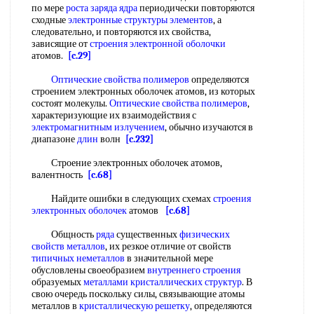
по мере
роста
заряда ядра
периодически повторяются
сходные
электронные структуры элементов
, а
следовательно, и повторяются их свойства,
зависящие от
строения электронной оболочки
атомов.
[c.29]
Оптические свойства полимеров
определяются
строением электронных оболочек атомов, из которых
состоят молекулы.
Оптические свойства полимеров
,
характеризующие их взаимодействия с
электромагнитным излучением
, обычно изучаются в
диапазоне
длин
волн
[c.232]
Строение электронных оболочек атомов,
валентность
[c.68]
Найдите ошибки в следующих схемах
строения
электронных оболочек
атомов
[c.68]
Общность
ряда
существенных
физических
свойств металлов
, их резкое отличие от свойств
типичных неметаллов
в значительной мере
обусловлены своеобразием
внутреннего строения
образуемых
металлами кристаллических структур
. В
свою очередь поскольку силы, связывающие атомы
металлов в
кристаллическую решетку
, определяются