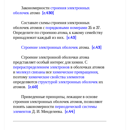
Закономерности
строения электронных
оболочек
атомо
[c.430]
Составьте схемы строения электронных
оболочек атомов с
порядковыми номерами
35 и 37.
Определите по строению атома, к какому семейству
принадлежит каждый из них.
[c.43]
Строение электронных оболочек
атома.
[c.43]
Строение электронной оболочки атома
представляет особый интерес для химии. С
перераспределением электронов
в оболочках атомов
и
молекул связаны
все
химические превращения
,
поэтому
химические свойства элементов
определяются
структурой электронных оболочек
их
атомов.
[c.60]
Приведенные принципы, лежащие в основе
строения электронных оболочек атомов, позволяют
понять закономерности
периодической системы
элементов
Д. И. Менделеева.
[c.44]