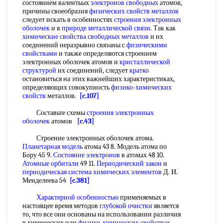
состоянием валентьых
электронов свободных
атомов,
причины своеобразия
физических свойств металлов
следует искать в особенностях
строения электронных
оболочек
и в
природе металлической связи
. Так как
химические свойства
свободных металлов
и их
соединений неразрывно связаны с
физическими
свойствами
и также определяются строением
электронных оболочек атомов и
кристаллической
структурой
их соединений, следует
кратко
остановиться на этих важнейших характеристиках,
определяющих совокупность
физико-химических
свойств
металлов.
[c.107]
Составьте схемы
строения электронных
оболочек
атомов
[c.43]
Строение электронных оболочек атома.
Планетарная модель
атома 43 8. Модель атома по
Бору 45 9.
Состояние электронов
в атомах 48 10.
Атомные орбитали
49 11.
Периодический закон
и
периодическая система химических элементов
Д. И.
Менделеева 54
[c.381]
Характерной особенностью
применяемых в
настоящее время методов
глубокой очистки
является
то, что все они основаны на использовании различия
в химических или
физико-химических свойствах