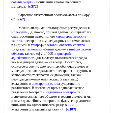
больше энергии
ионизации атомов щелочных
металлов.
[c.272]
Строение электронной оболочка атома по Бору
67
[c.67]
Можно ли применить подобные рассуждения к
молекулам
Да, можно, причем двояко. Во-первых, из
спектроскопии известно, что
характеристические
частоты
электронов в молекулярных системах лежат
в видимой и
ультрафиолетовой областях спектра
,
тогда как
частоты колебаний
ядер — в
инфракрасной
области
, так что (oj / u ) 100 и
критерий
адиабатичности
для молекул выполняется (правда,
как мы увидим далее, — не всегда). Во-вторых,
слоистое строение электронных оболочек атомов и
молекул позволяет разделить электроны на группы в
зависимости от скорости их движения, так как
периоды движения оптических (валентных)
электронов и
электронов остова
существенно
различаются. В настоящее время адиабатическое
разделение быстрых и
медленных электронов
применяется главным образом в теории атомов, и мы
о нем в дальнейшем говорить не будем, сосредоточив
внимание на адиабатическом разделении
электронных и ядерных движений.
[c.109]