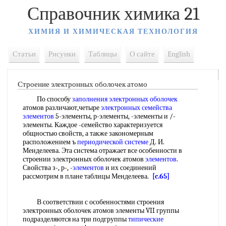
Справочник химика 21
ХИМИЯ И ХИМИЧЕСКАЯ ТЕХНОЛОГИЯ
Статьи
Рисунки
Таблицы
О сайте
English
Строение электронных оболочек атомо
По способу
заполнения электронных оболочек
атомов различают,четыре
электронных семейства
элементов
5-элементы, р-элементы, -элементы и /-
элементы. Каждое -семейство характеризуется
общностью свойств, а также закономерным
расположением ъ
периодической системе
Д. И.
Менделеева. Эта система отражает все особенности в
строении электронных оболочек атомов
элементов
.
Свойства з-, р-, -
элементов
и их соединений
рассмотрим в плане таблицы Менделеева.
[c.65]
В соответствии с особенностями строения
электронных оболочек атомов элементы VII группы
подразделяются на три подгруппы
типические