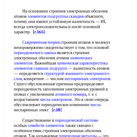
На основании строения электронных оболочек
атомов
элементов подгруппы скандия
объясните,
почему они имеют устойчивую валентность — И1,
всегда электроположительны и носят основной
характер.
[c.165]
Современная теория
строения атомов и молекул
неопровержимо свидетельствует о том, что основой
периодического закона
является строение
электронных оболочек атомов
химических
элементов
. Важнейшая
химическая характеристика
элементов главных подгрупп
— валентность атомов
— определяется
структурой
внешнего электронного
слоя
, конкретнее — числом
неспаренных электронов
.
Строго обусловленные причины предопределяют
периодичность заполнения электронных уровней в
атомах с увеличением
атомного номера
, т. е. с
возрастанием
числа электронов
. Это в свою очередь
обусловливает периодическое изменение
числа
неспаренных элект
[c.18]
Существование в
периодической системе
особых
семейств элементов
также связано с
особенностями строения электронных оболочек
атомов. Так называемые
переходные металлы
— это