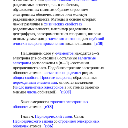
разделяемых веществ, т. е. в свойствах,
обусловленных главным образом строением
электронных оболочек атомов или молекул
разделяемых веществ. Методы, в основе которых
лежит различие в
физических свойствах
разделяемых веществ, например разделение в
центрифугах, электромагнитная сепарация, широко
используемые для
разделения изотопов
, для
глубокой
очистки веществ
применения
пока не находят.
[c.10]
На Енешнем слое у -
элементов
находятся 1—2
электрона (пз-со-стояиие), остальные
валентные
электроны
расположены в (п—1) -состоянии
предвнешнего слоя. Подобное строение электронных
оболочек атомов -
элементов определяет
ряд их
общих свойств
.
Простые вещества
, образованные
переходными элементами
, являются металлами
(
число валентных электронов
в их атомах заметно
меньше
числа
орбиталей).
[c.503]
Закономерности
строения электронных
оболочек
атомов
[c.78]
Глава 4.
Периодический закон
. Связь
Периодического закона
со
строением электронных
оболочек
атомов
[c.86]