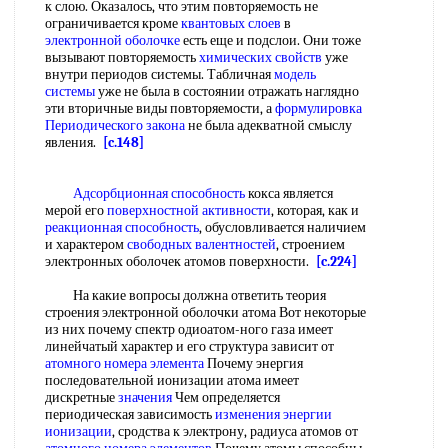
к слою. Оказалось, что этим повторяемость не
ограничивается кроме
квантовых слоев
в
электронной оболочке
есть еще и подслои. Они тоже
вызывают повторяемость
химических свойств
уже
внутри периодов системы. Табличная
модель
системы
уже не была в состоянии отражать наглядно
эти вторичные виды повторяемости, а
формулировка
Периодического закона
не была адекватной смыслу
явления.
[c.148]
Адсорбционная способность
кокса является
мерой его
поверхностной активности
, которая, как и
реакционная способность
, обусловливается наличием
и характером
свободных валентностей
, строением
электронных оболочек атомов поверхности.
[c.224]
На какие вопросы должна ответить теория
строения электронной оболочки атома Вот некоторые
из них почему спектр одиоатом-ного газа имеет
линейчатый характер и его структура зависит от
атомного номера элемента
Почему энергия
последовательной ионизации атома имеет
дискретные
значения
Чем определяется
периодическая зависимость
изменения энергии
ионизации
, сродства к электрону, радиуса атомов от