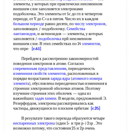
элементы, у которых при практически неизменном
внешнем слое заполняется электронами
подоболочка. Это элементы от 5с до гп в четвертом
периоде, от V до С<а в пятом. Число их в каждом
большом периоде
равно десяти, по
числу электронов
,
заполняющих /-подоболочку.
Семейства
лантаноидов
, и актиноидов — элементы, у которых
заполняется /-
подоболочка
прй неизменном
внешнем слое. В этих семействах по 14
элементов
,
что опре-
[c.61]
Перейдем к рассмотрению закономерностей
поведения электронов в атоме. Согласно
современным представлениям
, периодичность
изменения свойств
элементов
, расположенных в
порядке возрастания
заряда ядра
(
атомного номера
элемента
), обусловлена периодичностью изменения в
строении электронной оболочки атомов. Поэтому
изучение строения этих оболочек — одна из
важнейших
задач химии
. В модели, предложенной Э.
Резерфордом, электроны рассматривались как
частицы, движущиеся по плоским орбитам
[c.25]
В результате такого перехода образуются четыре
неспаренных электрона
(один 5- и три р-) 2зр . Это
возможно потому, что состояния 25 и 2р очень