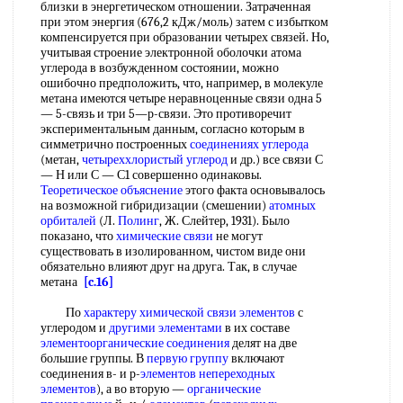
близки в энергетическом отношении. Затраченная
при этом энергия (676,2 кДж/моль) затем с избытком
компенсируется при образовании четырех связей. Но,
учитывая строение электронной оболочки атома
углерода в возбужденном состоянии, можно
ошибочно предположить, что, например, в молекуле
метана имеются четыре неравноценные связи одна 5
— 5-связь и три 5—р-связи. Это противоречит
экспериментальным данным, согласно которым в
симметрично построенных
соединениях углерода
(метан,
четыреххлористый углерод
и др.) все связи С
— Н или С — С1 совершенно одинаковы.
Теоретическое объяснение
этого факта основывалось
на возможной гибридизации (смешении)
атомных
орбиталей
(Л.
Полинг
, Ж. Слейтер, 1931). Было
показано, что
химические связи
не могут
существовать в изолированном, чистом виде они
обязательно влияют друг на друга. Так, в случае
метана
[c.16]
По
характеру химической связи
элементов
с
углеродом и
другими элементами
в их составе
элементоорганические соединения
делят на две
большие группы. В
первую группу
включают
соединения в- и р-
элементов непереходных
элементов
), а во вторую —
органические