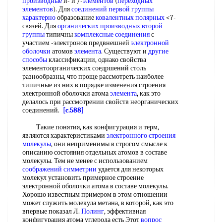
производные
й- и /-
элементов
(
переходных
элементов
). Для
соединений первой
группы
характерно
образование
ковалентных полярных
<7-
связей. Для
органических производных
второй
группы
типичны
комплексные соединения
с
участием -электронов предвнешней
электронной
оболочки
атомов
элемента
. Существуют и
другие
способы
классификации, однако свойства
элементоорганических соедршений столь
разнообразны, что проще рассмотреть наиболее
типичные из них в порядке изменения строения
электронной оболочки атома
элемента
, как это
делалось при рассмотрении свойств неорганических
соединений.
[c.588]
Такие понятия, как конфигурация и терм,
являются характеристиками
электронного строения
молекулы
, они неприменимы в строгом смысле к
описанию состояния отдельных атомов в составе
молекулы. Тем не менее с использованием
соображений симметрии
удается для некоторых
молекул установить примерное строение
электронной оболочки атома в составе молекулы.
Хорошо известным примером в этом отношении
может служить молекула метана, в которой, как это
впервые показал Л.
Полинг
, эффективная
конфигурация атома углерода есть Этот
вопрос