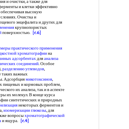
ия и очистки, а также для
ферменты и клетки эффективно
 обеспечивая высокую
условиях. Очистка и
лещевого энцефалита и других для
менения
крупнопористых
й
поверхностью.
[c.6]
меры практического применения
дкостной хроматографии
на
анных адсорбентах
для
анализа
лических соединений
. Особое
й,
разделению углеводов
,
же таких важных
ды. Адсорбция
микотоксинов
,
х пищевых и кормовых проблем,
еского их анализа, так и в аспекте
ры их молекул. В конце курса
афии синтетических и природных
илизация
некоторых ферментов и
а,
изомеризации глюкозы
, для
также вопросы
хроматографической
а
и ящура.
[c.4]