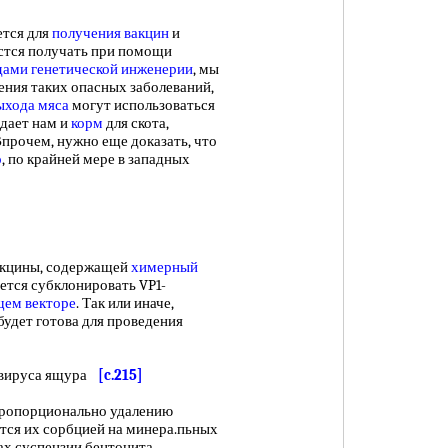
ется для
получения вакцин
и
астся получать при помощи
дами
генетической инженерии
, мы
ения таких опасных заболеваний,
ыхода
мяса
могут использоваться
дает нам и
корм
для скота,
Впрочем, нужно еще доказать, что
о
, по крайней мере в западных
акцины, содержащей
химерный
дется субклонировать VP1-
ем векторе
. Так или иначе,
будет готова для проведения
 вируса ящура
[c.215]
опорционально удалению
ется их сорбцией на минера.пьных
цах суспензии бентонита