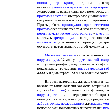
инициации транскрипции
и трансляции, кото
высокий
уровень экспрессии генов
прокарио
экспрессии не всегда ясны, но в некоторых с
протеазы бактерий
быстро разрушают
белки
ситуациях можно повысить выход, применя
При выработке
проинсулина
,
предшественни
протеаз
обеспечивается тем, что полипептид,
периплазматическое пространство
у
клеточн
молекулы
препроинсулина
находится послед
аминокислот
, с помощью которой (с однов
осуществляется транспорт этой молекулы ч
Молекулярные веса
вирусов изменяются
вируса ящура
, 4,3 млн. у
вируса желтой лихо
млн. у бактериофага, выделенного из стафил
показывают, что частицы
вируса мозаики
таб
3000 А и диаметром 170 А (во влажном сост
Вирусы, патогенные для животных и чело
вызывают такие болезни, как оспа, ветрянка к
(детский
паралич
), гриппозные инфекции, нас
вирусы растений
, они передаются либо при к
попадают в клетки, по-видимому, в результа
лабораторных исследованиях
для
размножен
использовать подопытных животных или
кур