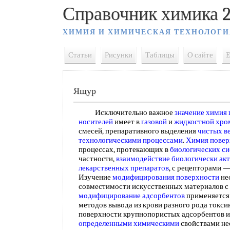
Справочник химика 2
ХИМИЯ И ХИМИЧЕСКАЯ ТЕХНОЛОГИ
Статьи
Рисунки
Таблицы
О сайте
E
Ящур
Исключительно важное
значение химия
носителей
имеет в
газовой
и
жидкостной хро
смесей, препаративного выделения
чистых в
технологическими процессами
.
Химия повер
процессах, протекающих в
биологических с
частности,
взаимодействие биологически ак
лекарственных препаратов
, с рецепторами 
Изучение
модифицирования поверхности
не
совместимости искусственных материалов с
модифицирование адсорбентов
применяется
методов вывода из крови разного рода токси
поверхности крупнопористых адсорбентов 
определенными химическими
свойствами не