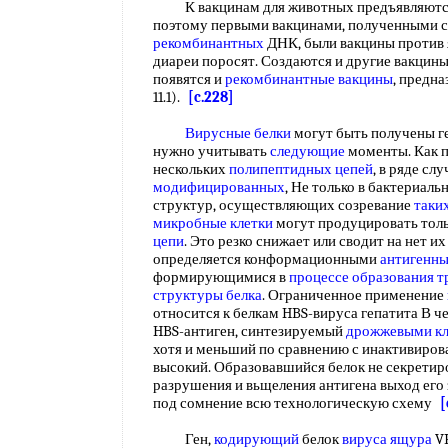
К вакцинам для животных предъявляются 
поэтому первыми вакцинами, полученными
рекомбинантных
ДНК, были вакцины против 
диареи поросят. Создаются и другие вакцины
появятся и
рекомбинантные вакцины
, предна
11.1).
[c.228]
Вирусные белки
могут быть получены г
нужно учитывать
следующие
моменты. Как 
нескольких
полипептидных цепей
, в ряде сл
модифицированных
, Не только в бактериальн
структур, осуществляющих созревание
таки
микробные клетки
могут продуцировать тол
цепи
. Это резко снижает или сводит на нет и
определяется конформационными
антигенн
формирующимися в
процессе образования
т
структуры белка
. Ограниченное применение
относится к белкам HBS-вируса гепатита В ч
HBS-антиген, синтезируемый
дрожжевыми кл
хотя и меньший по сравнению с инактивиров
высокий. Образовавшийся белок не секретиров
разрушения и вьщеления антигена выход его 
под сомнение всю технологическую схему
[
Ген,
кодирующий
белок
вируса ящура
V