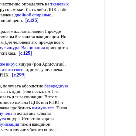
ичественно определять на
тканевых
ирусов может быть либо ДНК, либо
тавлена
двойной спиралью
,
тидной цепи.
[c.135]
али миллионы людей (прежде
рованы благодаря вакцинации. Но
я. Для человека это прежде всего
рус ящура
.
Вакцинация
приводит в
 успехам.
[c.125]
кже вирус
ящура (род Aphtovirus),
гатого скота
и, реже, у человека.
ю РНК.
[c.299]
е, получать абсолютно
безвредную
вать один (или несколько) из
зовать для вакцинации. В этом
онного начала (ДНК или РНК) и
олжна пробудить
иммунитет
. Такая
лучена
и испытана. Опыты
уса
ящура. Испытания дали
унизация
такой вакциной
, чем в случае убитого вируса.