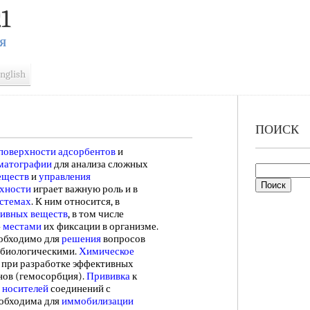
1
Я
nglish
ПОИСК
поверхности адсорбентов
и
матографии
для анализа сложных
еществ
и
управления
хности
играет важную роль и в
истемах
. К ним относится, в
тивных веществ
, в том числе
—
местами
их фиксации в организме.
обходимо для
решения
вопросов
 биологическими.
Химическое
 при разработке эффективных
нов (гемосорбция).
Прививка
к
и
носителей
соединений с
обходима для
иммобилизации