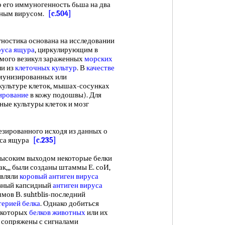
о его иммуногенность бьша на два
анным вирусом.
[c.504]
гностика основана на исследовании
руса ящура
, циркулирующим в
имого везикул зараженных
морских
ли из
клеточных культур
. В
качестве
мунизированных или
а культуре клеток, мышах-сосунках
ирование
в кожу подошвы). Для
ные культуры клеток и мозг
зированного исходя из данных о
са ящура
[c.235]
соким выходом некоторые белки
к,,, были созданы штаммы Е. соИ,
вляли
коровый
антиген вируса
авный капсидный
антиген вируса
мов В. suhtblis-последний
терией белка
. Однако добиться
екоторых
белков животных
или их
ы сопряжены с сигналами