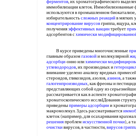
ферментов
, их хроматографического выделен
иммобилизации клеток. Иммобилизованные 
используются в промышленном биокатализе,
избирательность
сложных реакций
в мягких 
концентрирование вирусов
гриппа, ящура, к
получения
эффективных вакцин
требует
при
адсорбентов с
химически модифицированно
В курсе приведены многочисленные
при
главным образом
газовой
и молекулярной
жи
адсорбци
-онно или
химически модифициров
углеводородов
, их производных и
гетероцик
внимание уделено анализу вредных примесе
стероидов, гликозидов, азолов,
азинов
, а так
галогенпроизводных
, как фреоны и пестици
представляющих собой одну из серьезнейши
рассматривается как в аспекте хроматографич
хроматоскопического исслв1Дования структу
приведены
примеры адсорбции
и хроматогр
макромолекул. Здесь рассматривается
иммоб
клеток (например, для осахарнвания крахмал
решения
проблем
искусственной почки
), а 
очистки
вирусов, в частности,
вирусов грипп