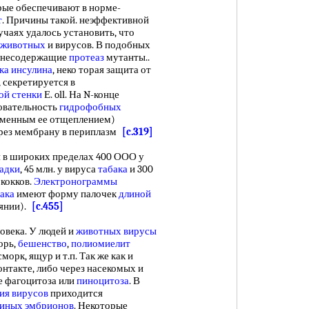
рые обеспечивают в норме-
т
. Причины такой. неэффективной
лучаях удалось установить, что
 животных
и вирусов. В подобных
я несодержащие
протеаз
мутанты..
ка инсулина
, неко торая защита от
 секретируется в
ой стенки
Е. oll. На N-конце
овательность
гидрофобных
ременным ее отщеплением)
ерез мембрану в периплазм
[c.319]
 в широких пределах 400 ООО у
радки
, 45 млн. у вируса
табака
и 300
ококков.
Электронограммы
ака
имеют форму палочек
длиной
оянии).
[c.455]
века. У людей и
животных вирусы
орь,
бешенство
,
полиомиелит
морк, ящур и т.п. Так же как и
онтакте, либо через насекомых и
те фагоцитоза или
пиноцитоза
. В
ия вирусов
приходится
иных эмбрионов
. Некоторые