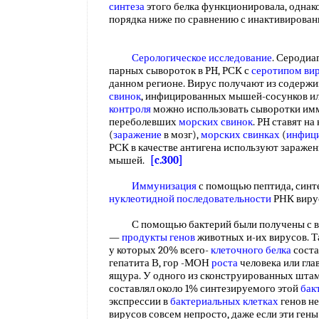
синтеза
этого белка функционировала, однак
порядка ниже по сравнению с инактивиров
Серологическое исследование
. Серодиа
парных сывороток в PH, РСК с
серотипом
ви
данном регионе. Вирус получают из содерж
свинок
, инфицированных мышей-сосунков и
контроля
можно использовать сыворотки им
переболевших
морских свинок
. PH ставят н
(
заражение
в мозг),
морских свинках
(
инфиц
РСК в качестве антигена используют заражен
мышей.
[c.300]
Иммунизация
с помощью пептида, синте
нуклеотидной последовательности
РНК виру
С помощью бактерий были получены с вы
—
продукты генов
животных и-их вирусов. Та
у которых 20% всего-
клеточного белка
соста
гепатита В, гор -МОН
роста
человека или гл
ящура. У одного из сконструированных штам
составлял около 1% синтезируемого этой
бак
экспрессии в
бактериальных клетках
генов н
вирусов совсем непросто, даже если эти ген