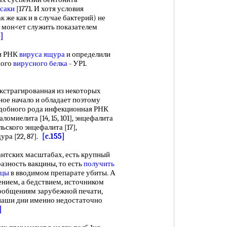
ксаки
[1771. И хотя условия
к же как и в случае бактерий) не
 мон<ет служить показателем
5]
и РНК
вируса ящура
и определили
ного
вирусного белка
- УР1.
страгированная из некоторых
ное начало и обладает поэтому
одобного рода инфекционная РНК
ломиелита [14, 15, 101], энцефалита
ьского энцефалита [17],
ра [22, 87].
[c.155]
тских масштабах, есть крупный
азность вакцины, то есть
получить
ицы
в вводимом препарате убиты. А
нием, а бедствием, источником
 сообщениям зарубежной печати,
наши дни именно недостаточно
]