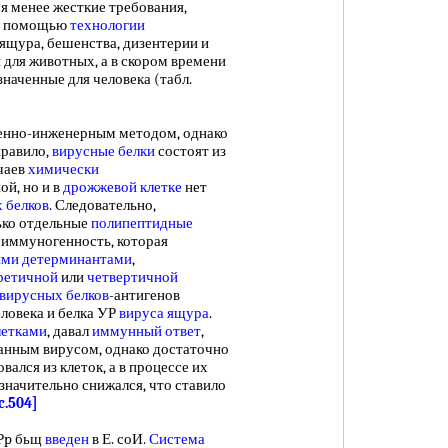
менее жесткие требования,
 с помощью
технологии
ящура, бешенства, дизентерии и
 для животных, а в скором времени
значенные для человека (табл.
енно-инженерным методом, однако
правило,
вирусные белки
состоят из
учаев
химически
ой, но и в
дрожжевой клетке
нет
х белков
. Следовательно,
ько отдельные
полипептидные
х иммуногенность, которая
ыми детерминантами
,
ретичной
или
четвертичной
вирусных белков
-антигенов
еловека и белка УР
вируса ящура
.
етками
, давал
иммунный ответ
,
анным вирусом, однако достаточно
ался из клеток, а в процессе их
значительно снижался, что ставило
c.504]
Pp бьщ
введен
в Е. соИ.
Система