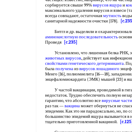
сорбируется свыше 99%
вирусов ящура
и
ко
максимального удаления вирусов и взвеси (та
всегда совпадают, остаточная
мутность
воды
санитарной надежности очистки [178].
[c.23
Битгл и др. выделили и охарактеризовал
аминокислотную последовательность
основ
Проведя
[c.235]
Установлено, что лишенная белка РНК, эк
животных вирусов
, действует как инфекцион
свойствами генетического
детерминанта
. П
была
получена
из
вирусов лошадиного
энцефа
Менго [16], полиомиелита [16—18], западнонил
энцефаломиокардита (ЭМК) мышей [23] и ящу
У частой вакцинации, проводимой в гиган
недостаток. Трудно обеспечить полную незар
гарантию, что абсолютно все
вирусные част
раз так —
вакцина
может обернуться не спасе
эпидемии. Как это ни парадоксально, но, по
большинство эпидемий ящура вызывается в 
тщательно приготовленной вакциной.
[c.125