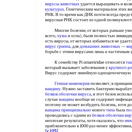
вирусы животных
удается выращивать и кол
культурах
. Генетическим материалом этих в
РНК. В то время как ДНК почти всегда предс
вирусная РНК состоит из одной полинуклео
Многие болезни, от которых раньше умир
всего,
чума
и оспа), были полностью ликвиди
есть вирусы, от которых избавиться не удаетс
вирус гриппа
, для
домашних животных
—
ви
борьбе с этими вирусами лишь к частичным
К семейству Pi ornaviridae относится
та
который вызывает заболевания у
крупного ро
Вирус содержит линейную одноцепочечну
Генная инженерия
позволяет, в принцип
вакцину
. Нужно заставить бактерию вырабаты
белков оболочки вируса
, и этот белок исполь
случае
вакцина
вообще не содержит инфекци
поэтому не может возбудить болезнь, хотя д
вакцина
принципиально
нового
типа
была
по
проводились с одним из
белков оболочки вир
неплохие результаты, хотя оказалось, что
имм
приблизительно в 1000 раз менее эффективна
[c.125]