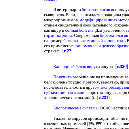
В ветеринарии
биотехнология
использу
сывороток. Если, как ожидается, вакцины уд
микроорганизмов,
модифицированных мето
станем свидетелями окончательного искорен
как ящур и
сонная болезнь
. Для увеличения
в
гормоны роста
. Современная
биотехнология
например
белково-витаминный концентрат
. 
его применение
экономически целесообразн
странах.
[c.27]
Капсидный
белок вируса
ящура
[c.320]
Получить
разрешение на применение в
белок, очень трудно, поэтому, вероятно, при
последовательность в другом
экспрессирующ
субъединичная вакцина
против ящура скоро 
доклинических испытаний.
[c.231]
Биологические системы
100-10 частицы
Удаление вирусов происходит обычно пр
взвешенных примесей [195, 1991, что объясня
частицах. Известно, например, что на части