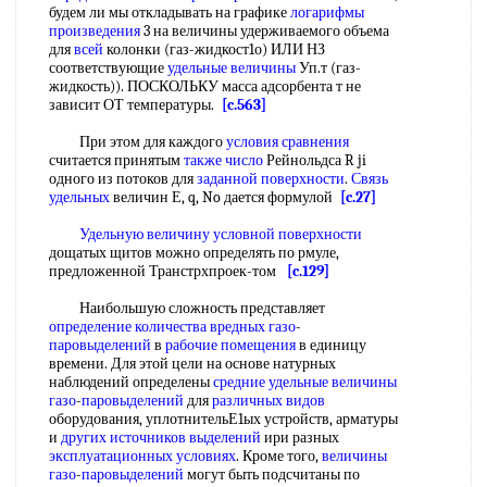
будем ли мы откладывать на графике
логарифмы
произведения
3 на величины удерживаемого объема
для
всей
колонки (газ-жидкост1о) ИЛИ НЗ
соответствующие
удельные величины
Уп.т (газ-
жидкость)). ПОСКОЛЬКУ масса адсорбента т не
зависит ОТ температуры.
[c.563]
При этом для каждого
условия сравнения
считается принятым
также число
Рейнольдса R ji
одного из потоков для
заданной поверхности
.
Связь
удельных
величин Е, q, No дается формулой
[c.27]
Удельную величину
условной поверхности
дощатых щитов можно определять по рмуле,
предложенной Транстрхпроек-том
[c.129]
Наибольшую сложность представляет
определение количества
вредных газо
-
паровыделений
в
рабочие помещения
в единицу
времени. Для этой цели на основе натурных
наблюдений определены
средние удельные
величины
газо
-
паровыделений
для
различных видов
оборудования, уплотнительЕ1ых устройств, арматуры
и
других источников выделений
ири разных
эксплуатационных условиях
. Кроме того,
величины
газо
-
паровыделений
могут быть подсчитаны по