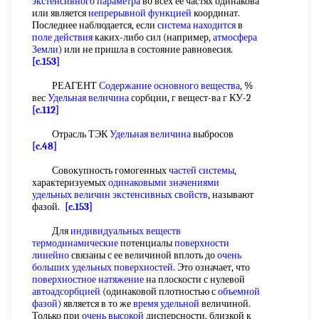
экстенсивного параметра
во всех ее частях одинакова
или является
непрерывной функцией
координат.
Последнее наблюдается, если
система находится
в
поле действия
каких-либо сил (например,
атмосфера
Земли
) или не пришла в состояние равновесия.
[c.153]
РЕАГЕНТ
Содержание основного вещества
, %
вес
Удельная величина
сорбции, г вещест-ва г КУ-2
[c.112]
Отрасль ТЭК
Удельная величина
выбросов
[c.48]
Совокупность гомогенных
частей системы
,
характеризуемых
одинаковыми значениями
удельных величин
экстенсивных свойств
, называют
фазой.
[c.153]
Для
индивидуальных веществ
термодинамические
потенциалы
поверхности
линейно
связаны с ее величиной вплоть до
очень
больших
удельных поверхностей
. Это означает, что
поверхностное натяжение
на плоскости с нулевой
автоадсорбцией
(одинаковой плотностью с
объемной
фазой
) является в то же
время удельной
величиной.
Только при
очень высокой
дисперсности, близкой к