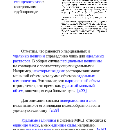
сланцевого газа
в
контрольном
трубопроводе
Отметим, что равенство парциальных и
удельных величин
справедливо лишь для
идеальных
растворов
. В общем случае
парциальные величины
не совпадают с соответствующими удельными.
Например,
некоторые жидкие
растворы занимают
меньший объем, чем сумма объемов
отдельных
компонентов
. Это значит, что
парциальный объем
отрицателен, в то время как
удельный мольный
объем
, конечно, всегда больше нуля.
[c.77]
Для описания состава
поверхностного слоя
независимо от его площади целесообразно ввести
удельную величину
[c.53]
Удельные величины
в системе МКСГ относятся к
единице массы
, а не к
единице силы
, например,