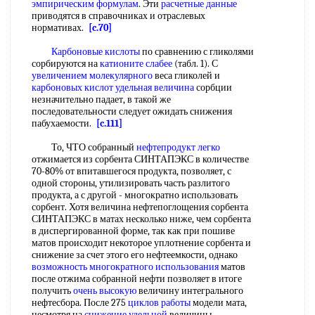
эмпирическим формулам
. Эти
расчетные данные
приводятся в справочниках и отраслевых
нормативах.
[c.70]
Карбоновые кислоты
по сравнению с гликолями
сорбируются на
катионите слабее
(табл. 1). С
увеличением молекулярного
веса гликолей и
карбоновых кислот
удельная величина
сорбции
незначительно падает, в такой же
последовательности следует ожидать снижения
пабухаемости.
[c.111]
То, ЧТО собранный
нефтепродукт легко
отжимается из сорбента СИНТАПЭКС в количестве
70-80% от впитавшегося продукта, позволяет, с
одной стороны, утилизировать часть разлитого
продукта, а с другой - многократно использовать
сорбент. Хотя величина нефтепоглощения сорбента
СИНТАПЭКС в матах несколько ниже, чем сорбента
в диспергированной форме, так как при пошиве
матов происходит некоторое уплотнение сорбента и
снижение за счет этого его нефтеемкости, однако
возможность многократного использования
матов
после отжима собранной нефти позволяет в итоге
получить
очень высокую
величину интегрального
нефтесбора. После 275
циклов работы
модели мата,
несмотря на
снижение удельной
величины