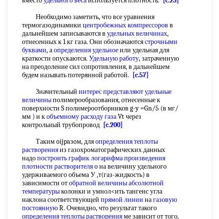
вместо
удельного веса
используется плотность.
[c.25]
Необходимо заметить, что все уравнения
термогазодинамики
центробежных компрессоров
в
дальнейшем записываются в
удельных величинах
,
отнесенных к 1 кг газа. Они обозначаются
строчными
буквами
, а
определения удельное
или удельная для
краткости опускаются.
Удельную работу
, затраченную
на преодоление сил сопротивления, в дальнейшем
будем называть потерянной работой.
[c.57]
Значительный
интерес представляют
удельные
величины
полимерообразования, отнесенные к
поверхности S полимероотборников g-y =Gn/5 (в мг/
мм ) и к
объемному расходу газа
Vt через
контрольный трубопровод
[c.200]
Таким oijpaзoм, для
определения теплоты
растворения
из газохроматографических данных
надо
построить график
логарифма произведения
плотности растворителя
о на величину удельного
удерживаемого объема У ,т(газ-жидкость) в
зависимости от
обратной величины
абсолютной
температуры
колонки и умнол<ить тангенс угла
наклона соответствующей
прямой линии
на
газовую
постоянную
R. Очевидно, что результат такого
определения теплоты растворения
ме зависит от того,