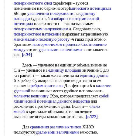
поверхностного слоя
хара1ктери--зуются
изменением изо барно-изотер1
мического потенциала
AG при
увеличении поверхности
на
единицу
площади
(удельный
изобарно-изотермический
потенциал
поверхности) —так называемым
поверхностным напряжением
а. Следовательно,
поверхностное натяжение
выражает затрачиваемую
максимально полезную работу
-4 гmax пр,и этом о
братимом
изотермическом процессе
.
Соотношение
между
этими
удельными величинами
записывается
как
[c.24]
Здесь — удельное на единицу объема значение
С, а — удельное на
единицу площади
значение С для
-х граней, т — такая же величина на
единицу длины
й-х ребер. Суммировагше производится но всем
граням и
ребрам кристалла
. Для функции 6 в
качестве
удельной
величины вместо удобнее использовать
мольную величину
(Хоо, которая представляет
собой
химический потенциал
данного вещества
для
бесконечно протяженной фазы. Если п—
число
молей
в кристалле объемом о, то последнее
выражение всегда можно записать так
[c.177]
Для
сравнения различных типов
ХИЭЭ
пользуются
удельными величинами
емкостью,