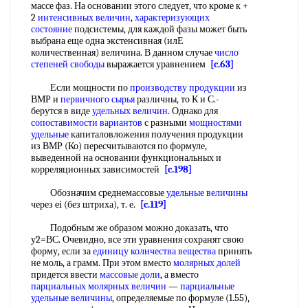
массе фаз. На основании этого следует, что кроме к +
2
интенсивных величин
,
характеризующих
состояние
подсистемы, для каждой фазы может быть
выбрана еще одна экстенсивная (илЕ
количественная) величина. В данном случае
число
степеней свободы
выражается уравнением
[c.63]
Если мощности по
производству продукции
из
ВМР и
первичного сырья
различны, то К и С.-
берутся в виде
удельных величин
. Однако для
сопоставимости вариантов
с разными
мощностями
удельные
капиталовложения получения продукции
из ВМР (Ко) пересчитываются по формуле,
выведенной на основании функциональных и
корреляционных зависимостей
[c.198]
Обозначим среднемассовые
удельные величины
через ei (без штриха), т. е.
[c.119]
Подобным же образом можно доказать, что
у2=ВС. Очевидно, все эти уравнения сохранят свою
форму, если за
единицу количества вещества
принять
не моль, а грамм. При этом вместо
молярных долей
придется ввести
массовые доли
, а вместо
парциальных молярных величин
—
парциальные
удельные величины
, определяемые по формуле (1.55),