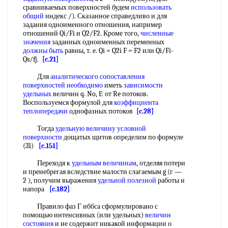
сравниваемых поверхностей будем
использовать
общий
индекс /). Сказанное справедливо и для
задания одноименного отношения, например
отношений Qi/Fi и Q2/F2. Кроме того,
численные
значения
заданных одноименных переменных
должны быть
равны, т. е. Qi = Q2i F = F2 или Qi/Fi-
Qs/fj.
[c.21]
Для
аналитического сопоставления
поверхностей необходимо
иметь
зависимости
удельных
величин q. No, Е от Re потоков.
Воспользуемся формулой для
коэффициента
теплопередачи
однофазных потоков
[c.28]
Тогда
удельную величину
условной
поверхности
дощатых щитов определим по формуле
(31)
[c.151]
Переходя к
удельным величинам
, отделяя потери
и пренебрегая вследствие малости слагаемым g (г —
2 ), получим выражения
удельной полезной
работы и
напора
[c.182]
Правило фаз Г иббса сформулировано с
помощью интенсивных (или удельных)
величин
состояния
и не содержит никакой информации о