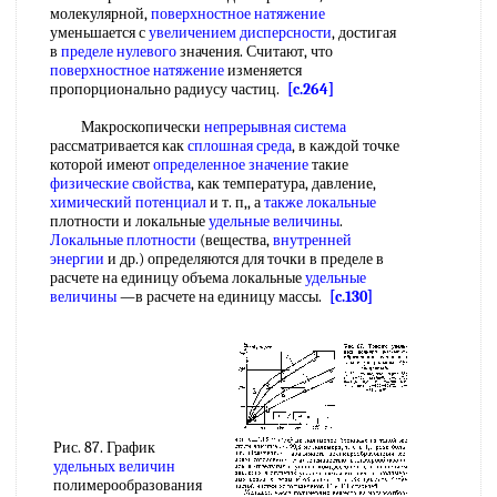
молекулярной,
поверхностное натяжение
уменьшается с
увеличением дисперсности
, достигая
в
пределе нулевого
значения. Считают, что
поверхностное натяжение
изменяется
пропорционально радиусу частиц.
[c.264]
Макроскопически
непрерывная система
рассматривается как
сплошная среда
, в каждой точке
которой имеют
определенное значение
такие
физические свойства
, как температура, давление,
химический потенциал
и т. п,, а
также локальные
плотности и локальные
удельные величины
.
Локальные плотности
(вещества,
внутренней
энергии
и др.) определяются для точки в пределе в
расчете на единицу объема локальные
удельные
величины
—в расчете на единицу массы.
[c.130]
Рис. 87. График
удельных величин
полимерообразования