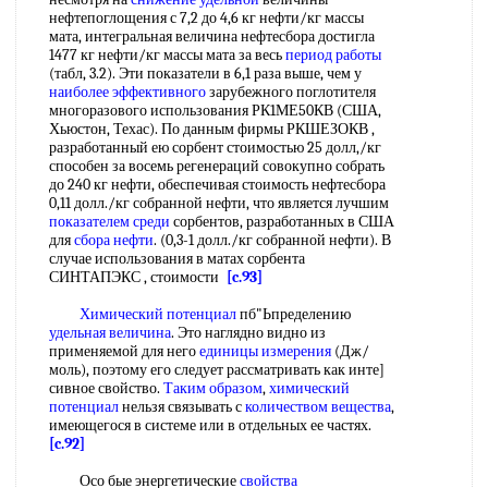
нефтепоглощения с 7,2 до 4,6 кг нефти/кг массы
мата, интегральная величина нефтесбора достигла
1477 кг нефти/кг массы мата за весь
период работы
(табл, 3.2). Эти показатели в 6,1 раза выше, чем у
наиболее эффективного
зарубежного поглотителя
многоразового использования РК1МЕ50КВ (США,
Хьюстон, Техас). По данным фирмы РКШЕЗОКВ ,
разработанный ею сорбент стоимостью 25 долл,/кг
способен за восемь регенераций совокупно собрать
до 240 кг нефти, обеспечивая стоимость нефтесбора
0,11 долл./кг собранной нефти, что является лучшим
показателем среди
сорбентов, разработанных в США
для
сбора нефти
. (0,3-1 долл./кг собранной нефти). В
случае использования в матах сорбента
СИНТАПЭКС , стоимости
[c.93]
Химический потенциал
пб"Ьпределению
удельная величина
. Это наглядно видно из
применяемой для него
единицы измерения
(Дж/
моль), поэтому его следует рассматривать как инте]
сивное свойство.
Таким образом
,
химический
потенциал
нельзя связывать с
количеством вещества
,
имеющегося в системе или в отдельных ее частях.
[c.92]
Осо бые энергетические
свойства