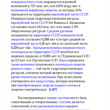
поверхностного стока
выражается огромной
величиной в 727 млн. кет, или 6370 млрд. квт-ч
возможной выработки энергии
, из которых 15%
приходится на территорию
европейской части СССР
.
Поверхностные гидроэнергетические ресурсы
европейской части СССР
без Кавказа и Закавказья
составляют всего 53,3 млн. кет, или лишь 7,3%
общесоюзных ресурсов.
Средняя удельная
насыщенность
территории СССР
поверхностной
энергией
составляет 0,288 квт-ч/м при средней по
европейской части
0,18 кет-ч1м и по азиатской части
0,328 квт-ч1м .
Удельная величина
поверхностного
потенциала
по
территории СССР
колеблется в
широких пределах от 0,005 квт-ч/(Туркменская ССР)
до 2,9 квт-ч м (Грузинская ССР).
Была
определена
также величина
технического
потенциала энергии
речного стока
— той части гидроэнергетических
ресурсов, освоение которой является в
настоящее
время
технически возможным
. При исчислении
учитывались все
виды потерь
, которые неизбежны
при
преобразовании энергии
водного потока
в
энергию электрическую.
[c.27]
Рассматриваемые в
химии системы
могут быть
гомогенными и гетерогенными.
Система является
гомогенной, если
удельная величина
каждого