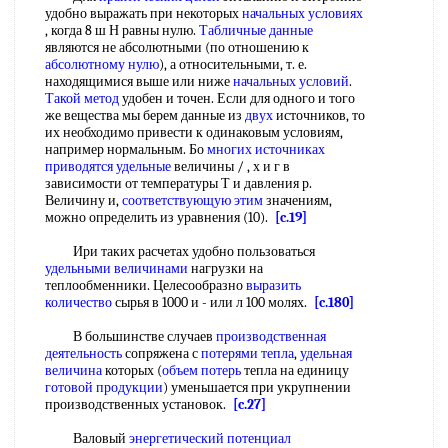
удобно выражать при некоторых
начальных условиях
, когда 8 ш Н равны нулю.
Табличные данные
являются не абсолютными (по отношению к
абсолютному нулю
), а относительными, т. е.
находящимися выше или ниже
начальных условий
.
Такой метод
удобен и точен. Если для одного и того
же вещества мы берем данные из
двух
источников, то
их необходимо привести к одинаковым условиям,
например нормальным. Бо
многих источниках
приводятся удельные
величины / , х и г в
зависимости от температуры Т и давления р.
Величину и,
соответствующую этим
значениям,
можно определить из уравнения (10).
[c.19]
Ири таких расчетах удобно пользоваться
удельными величинами
нагрузки на
теплообменники. Целесообразно
выразить
количество
сырья в 1000 и - или л 100 молях.
[c.180]
В большинстве случаев
производственная
деятельность
сопряжена с
потерями тепла
,
удельная
величина
которых (
объем потерь
тепла на единицу
готовой продукции
) уменьшается при укрупнении
производственных установок.
[c.27]
Валовый
энергетический потенциал