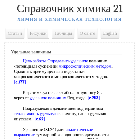
Справочник химика 21
ХИМИЯ И ХИМИЧЕСКАЯ ТЕХНОЛОГИЯ
Статьи
Рисунки
Таблицы
О сайте
English
Удельные величины
Цель работы
.
Определить удельную
величину
-потенциала суспензии
микроскопическим методом
..
Сравнить преимущества и недостатки
макроскопического и микроскопического методов.
[c.177]
Выразим Суд не через абсолютную тягу Я, а
через ее
удельную величину
Яуд, тогда
[c.253]
Подразумевая в дальнейшем под термином
теплоемкость удельную
величину, слово удельная
опускаем.
[c.62]
Уравнение (XI.24) дает
аналитическое
выражение
суммарной холодопроизводительности