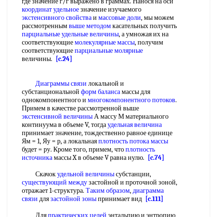
где значение г/г выражено в граммах. Нанося на оси
координат удельное
значение изучаемого
экстенсивного свойства
и
массовые доли
, мы можем
рассмотренным
выше методом
касательных получить
парциальные удельные величины
, а умножая их на
соответствующие
молекулярные массы
, получим
соответствующие
парциальные молярные
величины.
[c.24]
Диаграммы связи
локальной и
субстанциональной
форм баланса
массы для
однокомпонентного и
многокомпонентного потоков
.
Примем в качестве рассмотренной выше
экстенсивной величины
А массу М материального
континуума в объеме V, тогда
удельная величина
принимает значение, тождественно равное единице
Ям = 1, Яу = р, а локальная
плотность потока массы
будет = ру. Кроме того, примем, что
плотность
источника
массы X в объеме V равна нулю.
[c.74]
Скачок
удельной величины
субстанции,
существующий между
застойной и проточной зоной,
отражает 1-структура.
Таким образом
,
диаграмма
связи
для
застойной зоны
принимает вид
[c.111]
Для
практических целей
энтальпию и энтропию