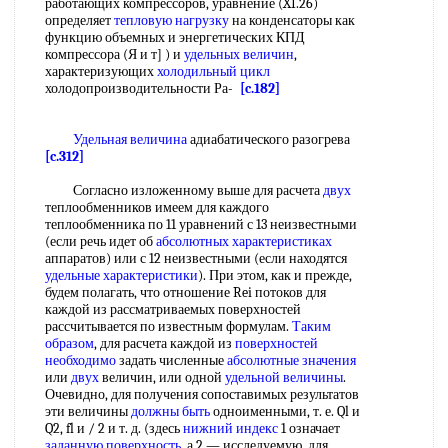
работающих компрессоров, уравнение (XI.26)
определяет
тепловую нагрузку
на конденсаторы как
функцию объемных и энергетических КПД
компрессора (Я и т] ) и
удельных величин
,
характеризующих
холодильный цикл
холодопроизводительности Ра-
[c.182]
Удельная величина
адиабатического разогрева
[c.312]
Согласно изложенному выше для расчета
двух
теплообменников имеем для каждого
теплообменника по 11 уравнений с 13 неизвестными
(если речь идет об
абсолютных характеристиках
аппаратов) или с 12 неизвестными (если находятся
удельные характеристики
). При этом, как и прежде,
будем полагать, что отношение Rei потоков для
каждой из рассматриваемых поверхностей
рассчитывается по известным формулам.
Таким
образом
, для расчета каждой из
поверхностей
необходимо
задать численные
абсолютные значения
или
двух
величин, или одной
удельной величины
.
Очевидно, для получения сопоставимых результатов
эти величины
должны быть
одноименными, т. е. Ql и
Q2, fl и / 2 и т. д. (здесь
нижний индекс
1 означает
заданную поверхность
, а 2 — исследуемую, для