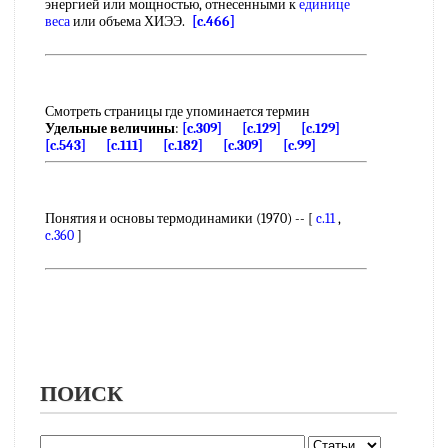
энергией или мощностью, отнесенными к
единице
веса
или объема ХИЭЭ.
[c.466]
Смотреть страницы где упоминается термин
Удельные величины
:
[c.309]
[c.129]
[c.129]
[c.543]
[c.111]
[c.182]
[c.309]
[c.99]
Понятия и основы термодинамики (1970) -- [
c.11
,
c.360
]
ПОИСК