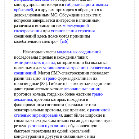
конструирования вводится
гибридизация атомных
орбиталей
, а в других-приходится обращаться к
делокализованным МО. Обсуждение всех этих
вопросов завершается интересно написанным
разделом о возможностях
молекулярной
спектроскопии
при
установленни строения
соединений здесь поясняются принципы
колебательной спектро-
[c.6]
Некоторые классы
модельных соединений
исследованы с целью нахождения таких
эмпирических правил
, которые могли бы оказаться
полезными для
установления строения
неизвестных
соединений
. Метод ЯМР-спектроскопии позволяет
различать цис- и
гранс
-формы декалина и их
производные [83]. Гибкие ц с-замкнутые соединения
дают сравнительно четкие
резонансные линии
протонов кольца, тогда как более жесткие
транс-
декалины
, протоны которых находятся в
фиксированном состоянии (аксиальные или
экваториальные протоны, как правило, с
различной
степенью экранирования
), дают бйлее широкие и
сложные спектры. Сам циклогексан дает одиночную
резкую
резонансную линию
, обусловленную
быстрым переходом из одной кресельной
конфигурации в другую и связанным с ним