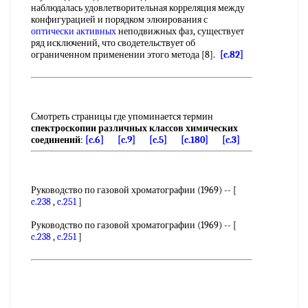
наблюдалась удовлетворительная корреляция между
конфигурацией и порядком элюирования с
оптически активных
неподвижных фаз, существует
ряд исключений, что сводетельствует об
ограниченном применении этого метода [8].
[c.82]
Смотреть страницы где упоминается термин
спектроскопии различных классов химических
соединений
:
[c.6]
[c.9]
[c.5]
[c.180]
[c.3]
Руководство по газовой хроматографии (1969) -- [
c.238
,
c.251
]
Руководство по газовой хроматографии (1969) -- [
c.238
,
c.251
]