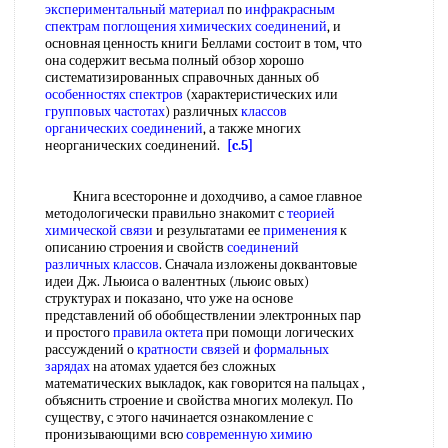
экспериментальный материал
по
инфракрасным
спектрам поглощения
химических соединений
, и
основная ценность книги Беллами состоит в том, что
она содержит весьма полный обзор хорошо
систематизированных справочных данных об
особенностях спектров
(характеристических или
групповых частотах
) различных
классов
органических соединений
, а также многих
неорганических соединений.
[c.5]
Книга всесторонне и доходчиво, а самое главное
методологически правильно знакомит с
теорией
химической связи
и результатами ее
применения
к
описанию строения и свойств
соединений
различных классов
. Сначала изложены доквантовые
идеи Дж. Льюиса о валентных (льюис овых)
структурах и показано, что уже на основе
представлений об обобществлении электронных пар
и простого
правила октета
при помощи логических
рассуждений о
кратности связей
и
формальных
зарядах
на атомах удается без сложных
математических выкладок, как говорится на пальцах ,
объяснить строение и свойства многих молекул. По
существу, с этого начинается ознакомление с
пронизывающими всю
современную химию