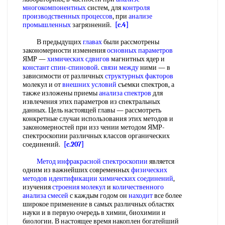
многокомпонентных
систем, для
контроля
производственных процессов
, при
анализе
промышленных
загрязнений.
[c.4]
В предыдущих
главах
были рассмотрены
закономерности изменения
основных параметров
ЯМР —
химических сдвигов
магнитных ядер и
констант
спин-спиновой
.
связи между
ними — в
зависимости от различных
структурных факторов
молекул и от
внешних условий
съемки спектров, а
также изложены приемы
анализа спектров
для
извлечения этих параметров из спектральных
данных. Цель настоящей главы — рассмотреть
конкретные случаи использования этих методов и
закономерностей при изз чении методом ЯМР-
спектроскопии различных классов органических
соединений.
[c.207]
Метод инфракрасной спектроскопии
является
одним из важнейших современных
физических
методов
идентификации химических соединений
,
изучения
строения молекул
и
количественного
анализа смесей
с каждым годом он
находит
все более
широкое применение в самых различных областях
науки и в первую очередь в химии, биохимии и
биологии. В настоящее время накоплен богатейший