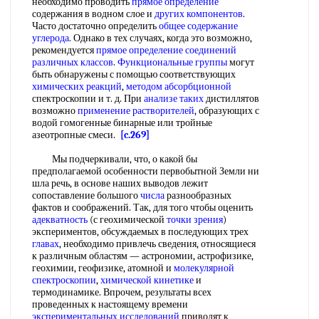
необходимо проводить
прямое определение
содержания в водном слое и
других компонентов
.
Часто достаточно определить
общее содержание
углерода
. Однако в тех случаях, когда это возможно,
рекомендуется
прямое определение
соединений
различных классов
.
Функциональные группы
могут
быть обнаружены с помощью соответствующих
химических реакций
,
методом абсорбционной
спектроскопии и т. д. При
анализе таких
дистиллятов
возможно
применение растворителей
, образующих с
водой гомогенные бинарные или тройные
азеотропные смеси.
[c.269]
Мы подчеркивали, что, о какой бы
предполагаемой особенности первобытной Земли ни
шла речь, в основе наших выводов лежит
сопоставление большого
числа
разнообразных
фактов и соображений. Так, для того чтобы оценить
адекватность
(с геохимической
точки зрения
)
экспериментов, обсуждаемых в последующих трех
главах
, необходимо привлечь сведения, относящиеся
к различным областям — астрономии, астрофизике,
геохимии, геофизике, атомной и
молекулярной
спектроскопии
,
химической кинетике
и
термодинамике. Впрочем, результаты всех
проведенных к настоящему времени
экспериментальных исследований
приводят к