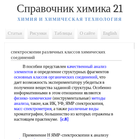
Справочник химика 21
ХИМИЯ И ХИМИЧЕСКАЯ ТЕХНОЛОГИЯ
Статьи
Рисунки
Таблицы
О сайте
English
спектроскопии различных классов химических
соединений
В пособии представлен
качественный анализ
элементов
и определение структурных фрагментов
основных классов органических соединений
, что
дает возможность экспериментатору убедиться в
получении вещества заданной структуры. Особенно
информативными в этом отношении являются
физико-химические
(инструментальные)
методы
анализа
, такие, как ИК, УФ, ЯМР спектроскопия,
масс-спектрометрия
, а также
различные виды
хроматографии, большинство из которых отражены в
настоящем практикуме.
[c.8]
Применение Н ЯМР-спектроскопии к анализу