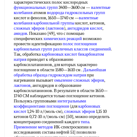
характеристических полос кислородных
функциональных групп
3400—3600 см —
валентные
колебания
атомов
водорода
гидроксильных групп
кислот и фенолов, 1650—1740 см —
валентные
колебания карбонильной группы
кислот, кетонов,
сложных эфиров
(
лактонов
),
ангидридов кислот
,
амидов
. Показано [49], что с помощью
специфических
химических реакций
возможно
провести идентификацию
полос поглощения
карбонильных групп
различных классов соединений
.
Так, обработка
карбоновых кислот
бикарбонатом
натрия
приводит к образованию
карбоксилатанионов, для которых характерно
поглощение в области 1580—1610 см .
Дальнейшая
обработка
образца
гидроксидом натрия
при
нагревании вызывает
омыление сложных эфиров
,
лактонов
, ангидридов и образование
карбоксилатанионов. В результате в области 1650—
1740 СМ наблюдается только поглощение кетонов.
Пользуясь групповыми
интегральными
коэффициентами поглощения
(для
карбоновых
кислот
1,24-10 л/(моль-см),
сложных эфиров
1,15 10
кетонов 0,72-10 л/(моль-см) [50], можно определить
концентрацию соединений каждого
типа
.
Применение методов
ИК-спектроскопии в
исследованиях состава нефтей 51] позволило