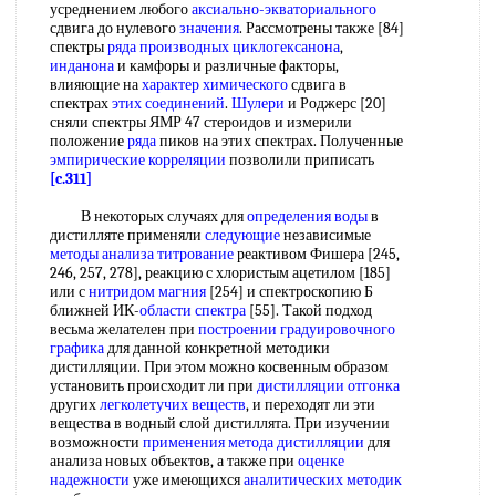
усреднением любого
аксиально-экваториального
сдвига до нулевого
значения
. Рассмотрены также [84]
спектры
ряда
производных циклогексанона
,
инданона
и камфоры и различные факторы,
влияющие на
характер химического
сдвига в
спектрах
этих соединений
.
Шулери
и Роджерс [20]
сняли спектры ЯМР 47 стероидов и измерили
положение
ряда
пиков на этих спектрах. Полученные
эмпирические корреляции
позволили приписать
[c.311]
В некоторых случаях для
определения воды
в
дистилляте применяли
следующие
независимые
методы анализа титрование
реактивом Фишера [245,
246, 257, 278], реакцию с хлористым ацетилом [185]
или с
нитридом магния
[254] и спектроскопию Б
ближней ИК-
области спектра
[55]. Такой подход
весьма желателен при
построении градуировочного
графика
для данной конкретной методики
дистилляции. При этом можно косвенным образом
установить происходит ли при
дистилляции отгонка
других
легколетучих веществ
, и переходят ли эти
вещества в водный слой дистиллята. При изучении
возможности
применения метода дистилляции
для
анализа новых объектов, а также при
оценке
надежности
уже имеющихся
аналитических методик