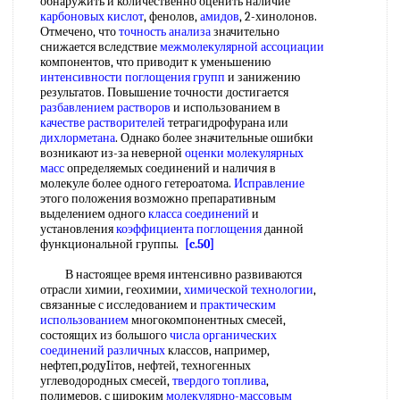
обнаружить и количественно оценить наличие
карбоновых кислот
, фенолов,
амидов
, 2-хинолонов.
Отмечено, что
точность анализа
значительно
снижается вследствие
межмолекулярной ассоциации
компонентов, что приводит к уменьшению
интенсивности поглощения
групп
и занижению
результатов. Повышение точности достигается
разбавлением растворов
и использованием в
качестве растворителей
тетрагидрофурана или
дихлорметана
. Однако более значительные ошибки
возникают из-за неверной
оценки молекулярных
масс
определяемых соединений и наличия в
молекуле более одного гетероатома.
Исправление
этого положения возможно препаративным
выделением одного
класса соединений
и
установления
коэффициента поглощения
данной
функциональной группы.
[c.50]
В настоящее время интенсивно развиваются
отрасли химии, геохимии,
химической технологии
,
связанные с исследованием и
практическим
использованием
многокомпонентных смесей,
состоящих из большого
числа
органических
соединений различных
классов, например,
нeфтeп,poдyIiтoв, нефтей, техногенных
углеводородных смесей,
твердого топлива
,
полимеров, с широким
молекулярно-массовым