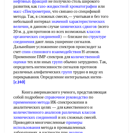
нефтяных фракций
не получило столь широкого
развития, как
газо-жидкостной хроматографии
или
масс-сПектрометрии
, что связано со спецификой
метода. Так, в сложных смесях,— учитывая и без того
небольшой интервал
значений характеристических
величин
, в данном случае
химических сдвигов
(всего
20 м. д. для протонов из всех возможных
классов
органических соединений
) — близкие по
структуре
соединения
дают лишь уширение сигналов.
Дальнейшее усложнение спектров происходит за
счет
спин-спинового взаимодействия
Н-атомов.
Применение ПМР-спектров для
количественной
оценки
тех или иных
групп
обычно затруднено. Так,
определить интенсивности сигналов протонов
различных алифатических
групп
трудно в виду их
перекрывания. Определение интегральных интен-
[c.140]
Книга американского ученого, представляющая
собой подробное
справочное руководство
по
применению метода
ИК-спектроскопии в
аналитических целях — для качественного и
количественного анализов
различных классов
химических соединений
и их сложных смесей.
Приводятся многочисленные
примеры
использования
метода в промышленных
лабораториях, в частности при
анализе