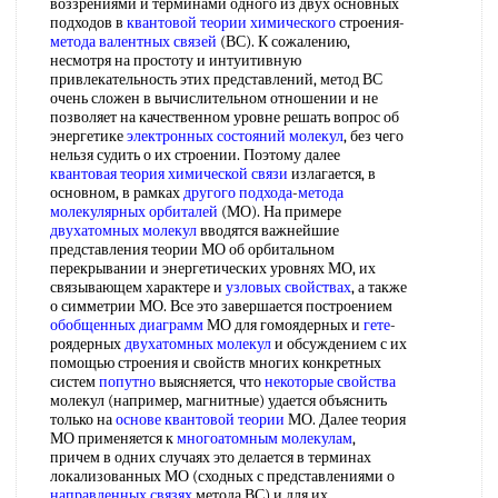
воззрениями и терминами одного из двух основных
подходов в
квантовой теории химического
строения-
метода валентных связей
(ВС). К сожалению,
несмотря на простоту и интуитивную
привлекательность этих представлений, метод ВС
очень сложен в вычислительном отношении и не
позволяет на качественном уровне решать вопрос об
энергетике
электронных состояний молекул
, без чего
нельзя судить о их строении. Поэтому далее
квантовая теория химической связи
излагается, в
основном, в рамках
другого подхода
-
метода
молекулярных орбиталей
(МО). На примере
двухатомных молекул
вводятся важнейшие
представления теории МО об орбитальном
перекрывании и энергетических уровнях МО, их
связывающем характере и
узловых свойствах
, а также
о симметрии МО. Все это завершается построением
обобщенных диаграмм
МО для гомоядерных и
гете
-
роядерных
двухатомных молекул
и обсуждением с их
помощью строения и свойств многих конкретных
систем
попутно
выясняется, что
некоторые свойства
молекул (например, магнитные) удается объяснить
только на
основе квантовой теории
МО. Далее теория
МО применяется к
многоатомным молекулам
,
причем в одних случаях это делается в терминах
локализованных МО (сходных с представлениями о
направленных связях
метода ВС) и для их