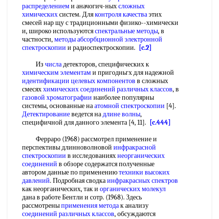
распределением
и аначогич-ных
сложных
химических
систем. Для
контроля качества
этих
смесей нар щу с традиционными физико--химически
и, широко используются
спектральные методы
, в
частности,
методы абсорбционной
электронной
спектроскопии
и радиоспектроскопии.
[c.2]
Из
числа
детекторов, специфических к
химическим элементам
и пригодньгх для надежной
идентификации целевых компонентов
в сложных
смесях
химических соединений различных классов
, в
газовой хроматографии
наиболее популярны
системы, основанные на
атомной спектроскопии
[4].
Детектирование
ведется на
длине волны
,
специфичной для данного элемента [4, 11].
[c.444]
Ферраро (1968) рассмотрел применение и
перспективы длинноволновой
инфракрасной
спектроскопии
в исследованиях
неорганических
соединений
в обзоре содержатся полученные
автором данные по применению
техники высоких
давлений
. Подробная сводка
инфракрасных спектров
как неорганических, так и
органических молекул
дана в работе Бентли и сотр. (1968). Здесь
рассмотрены
применения метода
к анализу
соединений различных классов
, обсуждаются