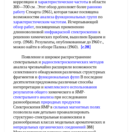
корреляции и
характеристические частоты
в области
300—700 см . Этот обзор дополняет более
раннюю
работу
Стюарта (1965), которая также посвящена
возможностям
анализа функциональных групп
по
характеристическим частотам
. Исчерпывающий
обзор работ
, посвященных применению
длинноволновой
инфракрасной спектроскопии
к
решению химических проблем, вьшолнен Брашем и
сотр. (1968). Результаты, опубликованные до 1960 г.,
можно найти в обзоре Палика (1960).
[c.28]
Появление и широкое распространение
спектральных и
радиоспектроскопических методов
анализа чрезвычайно расширили возможности
селективного обнаружения различных структурных
фрагментов и
функциональных фупп
В последние
десятилетия предложены различные способы
интерпретации и
комплексного использования
результатов общего
химического и ЯМР-
спектрального анализа
при исследовании
разнообразных
природных продуктов
Спектроскопия ЯМР в
сильных магнитных полях
позволила нам детально проанализировать
структурно-спектральные взаимосвязи в
разнообразных классах модельных ароматических и
непредельных органических соединений
388]