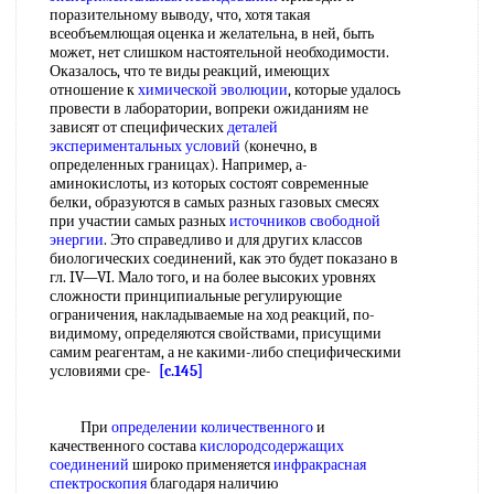
поразительному выводу, что, хотя такая
всеобъемлющая оценка и желательна, в ней, быть
может, нет слишком настоятельной необходимости.
Оказалось, что те виды реакций, имеющих
отношение к
химической эволюции
, которые удалось
провести в лаборатории, вопреки ожиданиям не
зависят от специфических
деталей
экспериментальных условий
(конечно, в
определенных границах). Например, а-
аминокислоты, из которых состоят современные
белки, образуются в самых разных газовых смесях
при участии самых разных
источников свободной
энергии
. Это справедливо и для других классов
биологических соединений, как это будет показано в
гл. IV—VI. Мало того, и на более высоких уровнях
сложности принципиальные регулирующие
ограничения, накладываемые на ход реакций, по-
видимому, определяются свойствами, присущими
самим реагентам, а не какими-либо специфическими
условиями сре-
[c.145]
При
определении количественного
и
качественного состава
кислородсодержащих
соединений
широко применяется
инфракрасная
спектроскопия
благодаря наличию