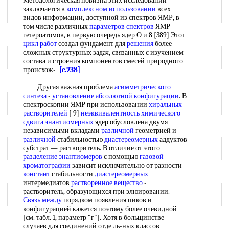
Методологическая новизна этих исследований
заключается в
комплексном использовании
всех
видов информации, доступной из спектров ЯМР, в
том числе различных
параметров спектров
ЯМР
гетероатомов, в первую очередь ядер О и 8 [389] Этот
цикл работ
создал фундамент для
решения
более
сложных структурных задач, связанных с изучением
состава и строения компонентов смесей природного
происхож-
[c.238]
Другая важная проблема
асимметрического
синтеза
-
установление абсолютной конфигурации
. В
спектроскопии ЯМР при использовании
хиральных
растворителей
[ 9]
неэквивалентность химического
сдвига
энантиомерных
ядер обусловлена двумя
независимыми вкладами
различной
геометрией и
различной
стабильностью
диастереомерных
аддуктов
субстрат — растворитель. В отличие от этого
разделение энантиомеров
с помощью
газовой
хроматографии
зависит исключительно от разности
констант
стабильности
диастереомерных
интермедиатов
растворенное вещество
-
растворитель, образующихся при элюировании.
Связь между
порядком появления пиков и
конфигурацией кажется поэтому более очевидной
[см. табл. 1, параметр "г"]. Хотя в больщинстве
случаев для соединений отде ль-ных классов