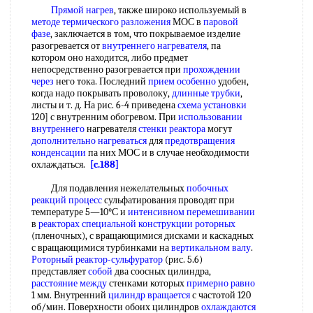
Прямой нагрев
, также широко используемый в
методе термического разложения
МОС в
паровой
фазе
, заключается в том, что покрываемое изделие
разогревается от
внутреннего нагревателя
, па
котором оно находится, либо предмет
непосредственно разогревается при
прохождении
через
него тока. Последний
прием особенно
удобен,
когда надо покрывать проволоку,
длинные трубки
,
листы и т. д. На рис. 6-4 приведена
схема установки
120] с внутренним обогревом. При
использовании
внутреннего
нагревателя
стенки реактора
могут
дополнительно нагреваться
для
предотвращения
конденсации
па них МОС и в случае необходимости
охлаждаться.
[c.188]
Для подавления нежелательных
побочных
реакций процесс
сульфатирования проводят при
температуре 5—10°С и
интенсивном перемешивании
в
реакторах специальной
конструкции роторных
(пленочных), с вращающимися дисками и каскадных
с вращающимися турбинками на
вертикальном валу
.
Роторный реактор-сульфуратор
(рис. 5.6)
представляет
собой
два соосных цилиндра,
расстояние между
стенками которых
примерно равно
1 мм. Внутренний
цилиндр вращается
с частотой 120
об/мин. Поверхности обоих цилиндров
охлаждаются