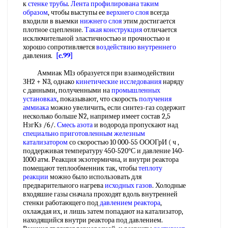
к
стенке трубы
.
Лента профилирована
таким
образом
, чтобы выступы ее
верхнего слоя
всегда
входили в выемки
нижнего слоя
этим достигается
плотное сцепление.
Такая конструкция
отличается
исключительной эластичностью и прочностью и
хорошо сопротивляется
воздействию внутреннего
давления.
[c.99]
Аммиак М1з образуется при взаимодействии
ЗН2 + N3, однако
кинетические исследования
наряду
с данными, полученными на
промышленных
установках
, показывают, что скорость
получения
аммиака
можно увеличить, если синтез-газ содержит
несколько больше N2, например имеет состав 2,5
НзгКз /6/.
Смесь азота
и водорода пропускают над
специально приготовленным
железным
катализатором
со скоростью 10 000-55 ОООГрИ ( ч ,
поддерживая температуру 450-520°С и давление 140-
1000 атм. Реакция экзотермична, и внутри реактора
помещают теплообменник так, чтобы
теплоту
реакции
можно было использовать для
предварительного нагрева
исходных газов
. Холодные
входяшие газы сначала проходят вдоль внутренней
стенки работающего под
давлением реактора
,
охлаждая их, и лишь затем попадают на катализатор,
находящийся внутри реактора под давлением.