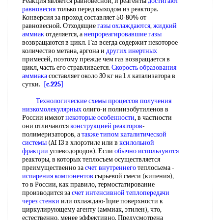
Реакция является равновесной, и реагенты
достигают
равновесия
только перед выходом из реактора.
Конверсия за проход составляет 50-80% от
равновесной. Отходящие
газы охлаждаются
,
жидкий
аммиак
отделяется, а
непрореагировавшие газы
возвращаются в цикл. Газ всегда содержит некоторое
количество метана, аргона и
других инертных
примесей, поэтому прежде чем газ возвращается в
цикл, часть его стравливается.
Скорость образования
аммиака
составляет около 30 кг на 1 л катализатора в
сутки.
[c.225]
Технологические схемы процессов
получения
низкомолекулярных
олиго-и полиизобутиленов в
России имеют
некоторые особенности
, в частности
они отличаются
конструкцией реакторов
-
полимеризаторов, а
также типом
каталитической
системы
(AI I3 в хлорэтиле или в
ксилольной
фракции
углеводородов). Если
обычно используются
реакторы, в которых теплосъем осуществляется
преимущественно за
счет внутреннего
теплосьема -
испарения компонентов
сырьевой смеси (кипения),
то в России, как правило, термостатирование
производится за
счет интенсивной
теплопередачи
через стенки
или охлаждаю-1цие поверхности к
циркулирующему агенту (аммиак, этилен), что,
естественно, менее эффективно. Предусмотрена