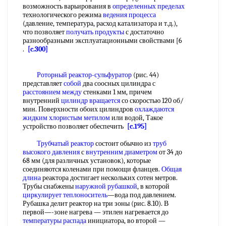
возможность варьирования в
определенных пределах
технологического режима
ведения процесса
(давление, температура, расход катализатора и т.д.),
что позволяет
получать продукты
с достаточно
разнообразными эксплуатационными свойствами [6
.
[c.300]
Роторный реактор-сульфуратор
(рис. 44)
представляет
собой
два соосных цилиндра с
расстоянием между
стенками 1 мм, причем
внутренний
цилиндр вращается
со скоростью 120 об/
мин. Поверхности обоих цилиндров
охлаждаются
жидким
хлористым метилом
или водой, Такое
устройство позволяет обеспечить
[c.195]
Трубчатый реактор
состоит обычно из
труб
высокого давления
с
внутренним диаметром
от 34 до
68 мм (для различных установок), которые
соединяются коленами при помощи фланцев.
Общая
длина
реактора достигает нескольких сотен метров.
Трубы снабжены
наружной рубашкой
, в которой
циркулирует теплоноситель
—вода под давлением.
Рубашка делит реактор на три зоны (рис. 8.10). В
первой—-зоне нагрева — этилен нагревается до
температуры распада
инициатора, во второй —