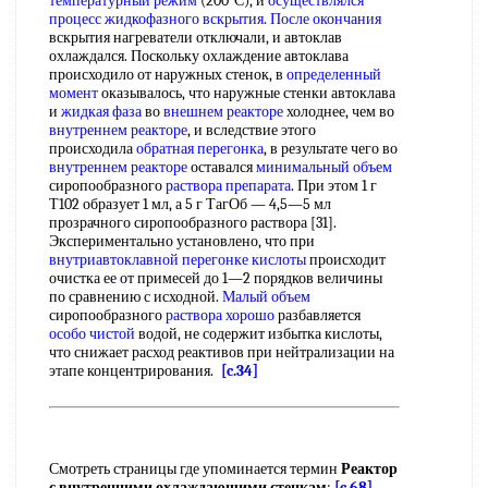
температурный режим
(200°С), и
осуществлялся
процесс
жидкофазного вскрытия
.
После окончания
вскрытия нагреватели отключали, и автоклав
охлаждался. Поскольку охлаждение автоклава
происходило от наружных стенок, в
определенный
момент
оказывалось, что наружные стенки автоклава
и
жидкая фаза
во
внешнем реакторе
холоднее, чем во
внутреннем реакторе
, и вследствие этого
происходила
обратная перегонка
, в результате чего во
внутреннем реакторе
оставался
минимальный объем
сиропообразного
раствора препарата
. При этом 1 г
Т102 образует 1 мл, а 5 г ТагОб — 4,5—5 мл
прозрачного сиропообразного раствора [31].
Экспериментально установлено, что при
внутриавтоклавной перегонке кислоты
происходит
очистка ее от примесей до 1—2 порядков величины
по сравнению с исходной.
Малый объем
сиропообразного
раствора хорошо
разбавляется
особо чистой
водой, не содержит избытка кислоты,
что снижает расход реактивов при нейтрализации на
этапе концентрирования.
[c.34]
Смотреть страницы где упоминается термин
Реактор
с внутренними охлаждающими стенкам
:
[c.68]