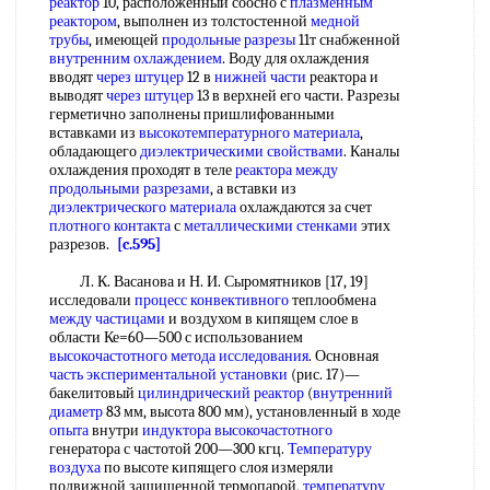
реактор
10, расположенный соосно с
плазменным
реактором
, выполнен из толстостенной
медной
трубы
, имеющей
продольные разрезы
11т снабженной
внутренним охлаждением
. Воду для охлаждения
вводят
через штуцер
12 в
нижней части
реактора и
выводят
через штуцер
13 в верхней его части. Разрезы
герметично заполнены пришлифованными
вставками из
высокотемпературного материала
,
обладающего
диэлектрическими свойствами
. Каналы
охлаждения проходят в теле
реактора между
продольными разрезами
, а вставки из
диэлектрического материала
охлаждаются за счет
плотного контакта
с
металлическими стенками
этих
разрезов.
[c.595]
Л. К. Васанова и Н. И. Сыромятников [17, 19]
исследовали
процесс конвективного
теплообмена
между частицами
и воздухом в кипящем слое в
области Ке=60—500 с использованием
высокочастотного метода исследования
. Основная
часть экспериментальной установки
(рис. 17)—
бакелитовый
цилиндрический реактор
(
внутренний
диаметр
83 мм, высота 800 мм), установленный в ходе
опыта
внутри
индуктора высокочастотного
генератора с частотой 200—300 кгц.
Температуру
воздуха
по высоте кипящего слоя измеряли
подвижной защищенной термопарой,
температуру