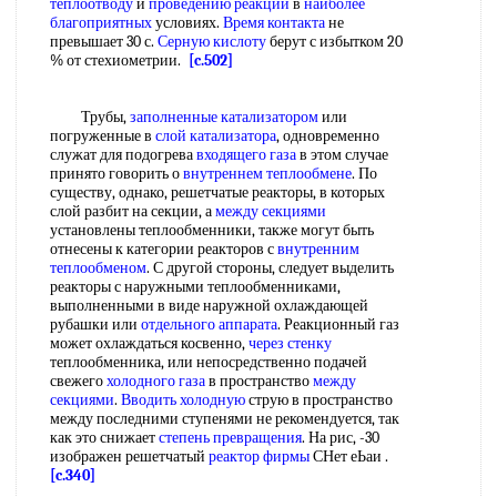
теплоотводу
и
проведению реакции
в
наиболее
благоприятных
условиях.
Время контакта
не
превышает 30 с.
Серную кислоту
берут с избытком 20
% от стехиометрии.
[c.502]
Трубы,
заполненные катализатором
или
погруженные в
слой катализатора
, одновременно
служат для подогрева
входящего газа
в этом случае
принято говорить о
внутреннем теплообмене
. По
существу, однако, решетчатые реакторы, в которых
слой разбит на секции, а
между секциями
установлены теплообменники, также могут быть
отнесены к категории реакторов с
внутренним
теплообменом
. С другой стороны, следует выделить
реакторы с наружными теплообменниками,
выполненными в виде наружной охлаждающей
рубашки или
отдельного аппарата
. Реакционный газ
может охлаждаться косвенно,
через стенку
теплообменника, или непосредственно подачей
свежего
холодного газа
в пространство
между
секциями
.
Вводить холодную
струю в пространство
между последними ступенями не рекомендуется, так
как это снижает
степень превращения
. На рис, -30
изображен решетчатый
реактор фирмы
СНет еЬаи .
[c.340]