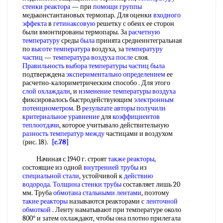
стенки реактора
— при
помощи группы
медьконстантановых термопар. Для оценки
входного
эффекта
в
гетинаксовую
решетку с обеих ее сторон
были вмонтированы термопары. За
расчетную
температуру
среды
была
принята среднеинтегральная
по
высоте температура
воздуха, за
температуру
частиц
—
температура воздуха после
слоя.
Правильность выбора
температуры частиц
была
подтверждена
экспериментально определением
ее
расчетно-калориметрическим способо . Для этого
слой охлаждали
, и
изменение температуры воздуха
фиксировалось быстродействующим
электронным
потенциометром
. В
результате авторы получили
критериальное уравнение
для
коэффициентов
теплоотдачи
, которое учитывало действительную
разность температур между
частицами и воздухом
(рис. 18).
[c.78]
Начиная с 1940 г. строят
также реакторы
,
состоящие из одной
внутренней трубы
из
специальной стали
, устойчивой к
действию
водорода
.
Толщина стенки трубы
составляет лишь 20
мм. Труба
обмотана стальными лентами
, поэтому
такие реакторы
называются реакторами с
ленточной
обмоткой
. Ленту наматывают при температуре около
800° и затем охлаждают, чтобы она плотно прилегала