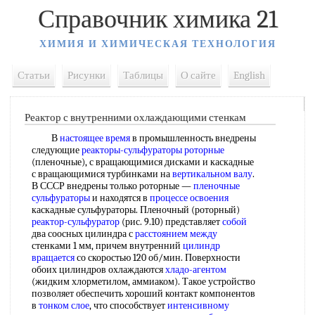
Справочник химика 21
ХИМИЯ И ХИМИЧЕСКАЯ ТЕХНОЛОГИЯ
Статьи
Рисунки
Таблицы
О сайте
English
Реактор с внутренними охлаждающими стенкам
В
настоящее время
в промышленность внедрены
следующие
реакторы-сульфураторы роторные
(пленочные), с вращающимися дисками и каскадные
с вращающимися турбинками на
вертикальном валу
.
В СССР внедрены только роторные —
пленочные
сульфураторы
и находятся в
процессе освоения
каскадные сульфураторы. Пленочный (роторный)
реактор-сульфуратор
(рис. 9.10) представляет
собой
два соосных цилиндра с
расстоянием между
стенками 1 мм, причем внутренний
цилиндр
вращается
со скоростью 120 об/мин. Поверхности
обоих цилиндров охлаждаются
хладо-агентом
(жидким хлорметилом, аммиаком). Такое устройство
позволяет обеспечить хороший контакт компонентов
в
тонком слое
, что способствует
интенсивному