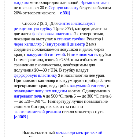
жидким
метилхлоридом или водой.
Время контакта
не превышает 30 с.
Серную кислоту
берут с избытком
20% от теоретического.
[c.331]
Способ 2 [2, 3]. Для
синтеза используют
реакционную трубку
1 (рис. 379), которую делит на
две части
фарфоровая пластинка
2 с отверстиями,
лежащая на выступах в
стенках трубки
. Реактор i
через капилляр
3 (
внутренний диаметр
2 мм)
соединен с охлаждаемой ловушкой н далее, через
кран, с
вакуумной системой
. В
нижнюю часть
трубки
1 помещают иод, взятый с 25%-ным избытком по
сравнению с количеством, необходимым для
получения 20—30 г UI4. В трубку кладут
фарфоровую пластинку
2 и насыпают на нее уран.
Припаивают капилляр и вакуумируют прибор. Затем
перекрывают кран, ведущий к
вакуумной системе
, и
охлаждают ловушку жидким
азотом, Одновременно
нагревают печь
4 до 500 °С, печь 5 — до 300 °С, печь 6
— до 120—140 °С. Температуру лучше повышать не
слишком быстро, так как из-за сильно
экзотермической реакции
стекло может треснуть.
[c.1309]
Высокочастотный
металлодиэлектрический