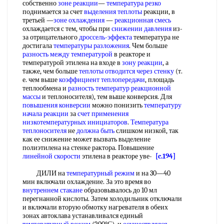
собственно
зоне реакции
—
температура резко
поднимается за счет
выделения теплоты
реакции, в
третьей —
зоне охлаждения
—
реакционная смесь
охлаждается с тем, чтобы при
снижении давления
из-
за отрицательного
дроссель-эффекта
температура не
достигала
температуры разложения
. Чем больше
разность между температурой
в реакторе и
температурой этилена на входе в
зону реакции
, а
также, чем больше
теплоты отводится
через стенку
(т.
е. чем выше
коэффициент теплопередачи
, площадь
теплообмена и
разность температур
реакционной
массы
и теплоносителя), тем выше конверсия. Для
повышения конверсии
можно понизить
температуру
начала реакции
за
счет применения
низкотемпературных инициаторов
.
Температура
теплоносителя
не
должна быть
слишком низкой, так
как ее снижение может вызвать выделение
полиэтилена на стенке рактора. Повышение
линейной скорости
этилена в реакторе уве-
[c.194]
ДИЛИ на
температурный режим
и на 30—40
мин включали охлаждение. За это время во
внутреннем стакане
образовывалось до 10 мл
перегнанной кислоты. Затем холодильник отключали
и включали вторую обмотку нагревателя в обеих
зонах автоклава устанавливался единый