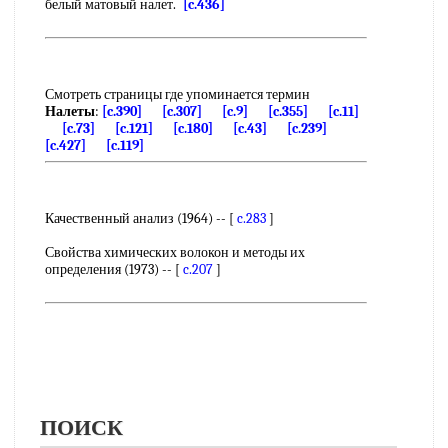
белый матовый налет.
[c.436]
Смотреть страницы где упоминается термин
Налеты
:
[c.390]
[c.307]
[c.9]
[c.355]
[c.11]
[c.73]
[c.121]
[c.180]
[c.43]
[c.239]
[c.427]
[c.119]
Качественный анализ (1964) -- [
c.283
]
Свойства химических волокон и методы их
определения (1973) -- [
c.207
]
ПОИСК