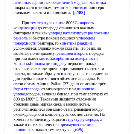
активных сернистых соединений
медная пластинка
покры вается черным,
темно-коричневым
или серо-
стальным налетом или пятнами.
[c.183]
При
температурах выше
800° С
скорость
конденсации
до углерода становится важным
фактором и так как
углерод катализирует
разложение
бензола
, и быстро покрывающиеся
углеродом
поверхности
реактора, то
кинетика реакции
усложняется. Однако можно сказать, что реакция
является, по-видимому,
реакцией второго
порядка,
причем имеет
место адсорбция
на
поверхности
контакта
.В
полом цилиндре
углерод не только
отла-,гается в виде прочно пристающего к стенкам
налета, но также образуется в
струе пара
и оседает на
дно трубы в виде мягкого объемистого осадка. В
связи с этим Айли и Райли [22] дают описание трех
форм углерода
, отлагающегося при
пиролизе
углеводородов
, включая бензол, при температурах от
800 до 1300° С. Таковыми являются отложения
стекловидные, мягкая сажа и волокнистые,
располагающиеся зонально от нагревающегося до
охлаждающегося концов трубы соответственно. На
качество конденсирующихся
структур углерода
, а
также и на их количество
преимущественное
влияние
оказывает температура.
[c.96]