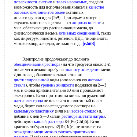
поверхности листьев
и
телах насекомых
, создают
возможность для использования масел в
качестве
базовых
компонентов более
активных
инсектофунгисидов [159]. Присадками могут
служить многие вещества — от
жирных кислот
и
мыл, облегчающих расныливание масла, до
физиологически весьма
активных соединений
, таких
как пиретрум, никотин, ротенон, ДДТ, тиоцианаты,
метоксихлор, хлордан, линдан и т. д.
[c.568]
Электролиз продолжают до полного
обесцвечивания раствора
(на что требуется около 1 ч),
после чего делают пробу на
полноту осаждения
меди.
Для этого добавляют в стакан столько
дистиллированной
воды (ополоснув ею
часовые
стекла
), чтобы
уровень жидкости
поднялся на 2—3
мм, и снова приблизительно 10 мин продолжают
электролиз. Если при этом на вновь погруженной
части электрода
не появляется золотистый налет
меди, берут каплю исследуемого раствора на
капельную пластинку
(или на
часовое стекло
) и,
добавив к ней 2—3 капли
раствора ацетата натрия
,
действуют
каплей раствора
К4[Ре(СЫ)б]. Если
красноватобурая муть u2[Fe( N)e] не появляется,
осаждение меди
можно считать
практически