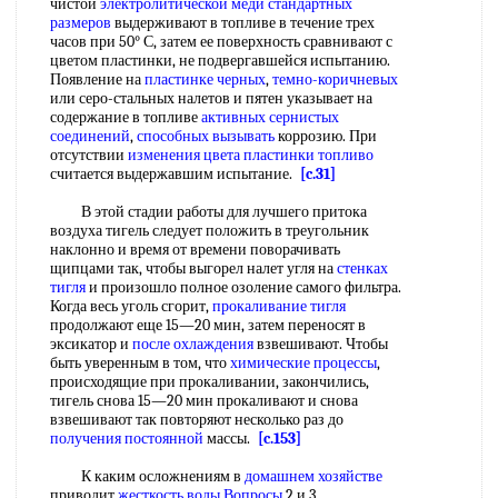
чистой
электролитической меди
стандартных
размеров
выдерживают в топливе в течение трех
часов при 50° С, затем ее поверхность сравнивают с
цветом пластинки, не подвергавшейся испытанию.
Появление на
пластинке черных
,
темно-коричневых
или серо-стальных налетов и пятен указывает на
содержание в топливе
активных сернистых
соединений
,
способных вызывать
коррозию. При
отсутствии
изменения цвета
пластинки топливо
считается выдержавшим испытание.
[c.31]
В этой стадии работы для лучшего притока
воздуха тигель следует положить в треугольник
наклонно и время от времени поворачивать
щипцами так, чтобы выгорел налет угля на
стенках
тигля
и произошло полное озоление самого фильтра.
Когда весь уголь сгорит,
прокаливание тигля
продолжают еще 15—20 мин, затем переносят в
эксикатор и
после охлаждения
взвешивают. Чтобы
быть уверенным в том, что
химические процессы
,
происходящие при прокаливании, закончились,
тигель снова 15—20 мин прокаливают и снова
взвешивают так повторяют несколько раз до
получения постоянной
массы.
[c.153]
К каким осложнениям в
домашнем хозяйстве
приводит
жесткость воды Вопросы
2 и 3