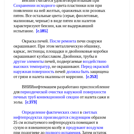
Бензин считается удовлетворительным при
Сохранении исходного
-цвета пластинки или при
появлении на ней желтых, оранжевых или розовых
пятен. Все остальные цвета (серые, фиолетовые,
малиновые, черные) в виде пятен или налетов
характеризуют бензин, как не выдержавший
испытание.
[c.185]
Окраска печей.
После ремонта
печи снаружи
окрашивают. При этом металлическую обшивку,
каркас, лестницы, площадки и двойниковые коробки
окрашивают кузбасслаком. Двойники, трубы и
другие элементы
печей, подвергаемые
воздействию
высоких температур
, не окрашивают.
Перед окраской
наружная поверхность
печей
должна быть
защищена
от грязи и налета окалины от коррозии.
[c.253]
ВНИИнефтемашем разработано приспособление
для
периодической очистки
наружной поверхности
печных труб
конвекционной секции
от налета сажи и
золы.
[c.273]
Определение фактических смол
в
светлых
нефтепродуктах
производится следующим
образом
25 см испытуемого нефтепродукта помещают в
сухую и взвешенную колбу и
продувают воздухом
при подогреве до
полного испарения
. Затем остаток