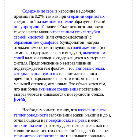
Содержание серы
в керосине не должно
превышать 0,2%, так как при
сгорании сернистых
соединений на
ламповом стекле
образуется белый
полупрозрачный
налет. Объяснить возникновение
такого налета можно
травлением стекла
трубки
серной кислотой
(или сульфокислотами) с
образованием сульфатов
(сульфонатов) натрия
отложением соответствующих
солей аммония
(из
аммиака, содержавшегося в воздухе),
выделением
солей
калия и кальция, содержащихся в материале
фитиля. Предположение о вытравливании
подтверждается тем фактом, что
ламповые стекла
,
которые используются
в течение длительного
времени, покрываются налетом в значительно
меньшей степени, чем новые. Это объясняется тем,
что наиболее
активные соединения
постепенно
вытравляются и смываются с поверхности стекла.
[c.465]
Необходимо иметь в виду, что
коэффициенты
теплопроводности
загрязнений (сажи, накипи и др.),
отлагающихся на
поверхностях нагрева
, имеют
низкие значения
, поэтому даже незначительный по
толщине налет из этих отложений создает большое
термическое сопротивление
и вызывает довольно