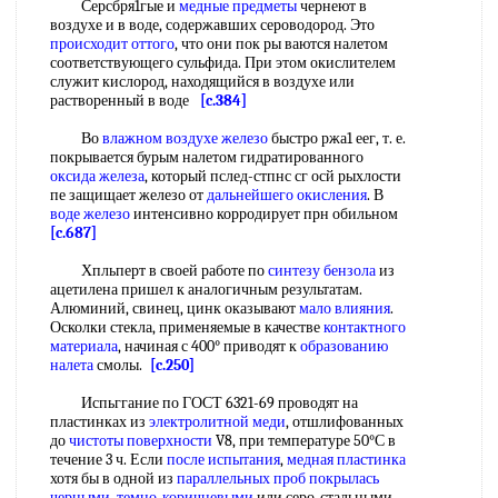
Серсбря1гые и
медные предметы
чернеют в
воздухе и в воде, содержавших сероводород. Это
происходит оттого
, что они пок ры ваются налетом
соответствующего сульфида. При этом окислителем
служит кислород, находящийся в воздухе или
растворенный в воде
[c.384]
Во
влажном воздухе железо
быстро ржа1 еег, т. е.
покрывается бурым налетом гидратированного
оксида железа
, который пслед-стпнс сг осй рыхлости
пе защищает железо от
дальнейшего окисления
. В
воде железо
интенсивно корродирует прн обильном
[c.687]
Хпльперт в своей работе по
синтезу бензола
из
ацетилена пришел к аналогичным результатам.
Алюминий, свинец, цинк оказывают
мало влияния
.
Осколки стекла, применяемые в качестве
контактного
материала
, начиная с 400° приводят к
образованию
налета
смолы.
[c.250]
Испьггание по ГОСТ 6321-69 проводят на
пластинках из
электролитной меди
, отшлифованных
до
чистоты поверхности
V8, при температуре 50°С в
течение 3 ч. Если
после испытания
,
медная пластинка
хотя бы в одной из
параллельных проб
покрылась
черными
,
темно-коричневыми
или серо-стальными