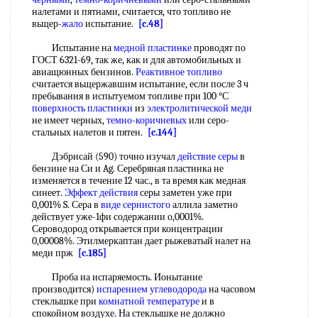
налетами и пятнами, считается, что топливо не
вьщер-
жало
испытание.
[c.48]
Испытание на
медной пластинке
проводят по
ГОСТ 6321-69, так же, как и для автомобильных и
авиащюнных бензинов.
Реактивное топливо
считается вьщержавшим испытание, если после 3 ч
пребывания в испытуемом топливе при 100 °С
поверхность пластинки
из
электролитической меди
не имеет черных,
темно-коричневых
или серо-
стальных налетов и пятен.
[c.144]
Дэбрисай (590) точно изучал
действие серы
в
бензине на Си и Ag. Серебряная пластинка не
изменяется в течение 12 час., в та время как медная
синеет.
Эффект действия
серы заметен уже при
0,001% S. Сера в
виде сернистого
аллила заметно
действует уже-1фи содержании о,0001%.
Сероводород открывается при концентрации
0,00008%. Этилмеркаптан дает рыжеватый налет на
меди прж
[c.185]
Проба иа испаряемость. Ионытание
производится)
испарением углеводорода
на часовом
стеклышке при
комнатной температуре
и в
спокойном воздухе. На стеклышке не должно