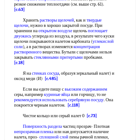
резкое снижение теплоотдачи (см. выше стр. 61).
[c.63]
Хранить
растворы щелочей
, как и
твердые
щелочи
, нужно в хорошо закрытой посуде. При
хранении на
открытом воздухе
щелочь
поглощает
двуокись
углерода из воздуха, в результате чего куски
щелочи покрываются налетом карбоната (
углекислой
соли
), а в растворах изменяется
концентрация
растворенного
вещества. Бутыли с щелочами нельзя
закрывать
стеклянными притертыми
пробками.
[c.18]
Я на
стенках сосуда
, образуя зеркальный налет) и
оксид меди (И)
[c.485]
Если вы едите пищу с
высоким содержанием
серы, например
куриные яйца
или горчицу, то не
рекомендуется использовать
серебряную посуду
. Она
покроется черным налетом.
[c.118]
Чистое кольцо или серый налет 0
[c.73]
Поверхность раздела
частиц прозрач- Плотная
непрозрачная пленка
или ная допускается наличие
налета, проз-
сплошной слой
пены рачной пленки,