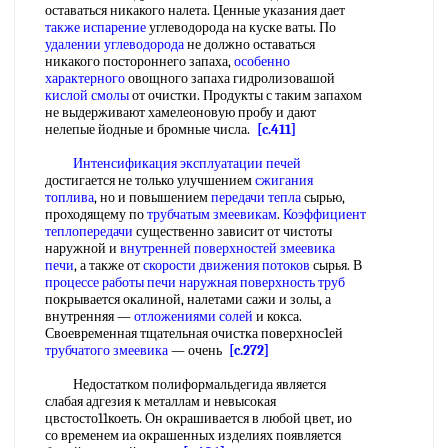
оставаться никакого налета. Ценные указания дает
также испарение
углеводорода на куске ваты. По
удалении углеводорода
не должно оставаться
никакого постороннего запаха,
особенно
характерного
овощного запаха гидролизовашой
кислой смолы
от очистки. Продукты с таким запахом
не выдерживают хамелеоновую пробу и дают
нелепые йодные и бромные числа.
[c.411]
Интенсификация эксплуатации печей
достигается не только улучшением
сжигания
топлива
, но и повышением
передачи тепла
сырью,
проходящему по
трубчатым змеевикам
.
Коэффициент
теплопередачи
существенно зависит от чистоты
наружной и
внутренней поверхностей
змеевика
печи
, а также от
скорости движения потоков
сырья. В
процессе работы
печи наружная
поверхность труб
покрывается окалиной, налетами сажи и золы, а
внутренняя —
отложениями солей
и кокса.
Своевременная тщательная очистка поверхнос1ей
трубчатого змеевика
— очень
[c.272]
Недостатком полиформальдегида является
слабая адгезия к металлам и невысокая
цвстосто11коеть. Он окрашивается в любой цвет, ио
со временем иа окрашенных изделиях появляется