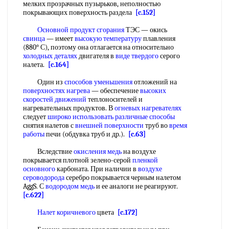
мелких прозрачных пузырьков, неполностью
покрывающих поверхность раздела
[c.152]
Основной продукт сгорания
ТЭС — окись
свинца
— имеет
высокую температуру
плавления
(880° С), поэтому она отлагается на относительно
холодных деталях
двигателя в
виде твердого
серого
налета.
[c.164]
Один из
способов уменьшения
отложений на
поверхностях нагрева
— обеспечение
высоких
скоростей движений
теплоносителей и
нагревательных продуктов. В
огневых нагревателях
следует
широко использовать
различные способы
снятия налетов с
внешней поверхности
труб во
время
работы
печи (обдувка труб и др.).
[c.63]
Вследствие
окисления медь
на воздухе
покрывается плотной зелено-серой
пленкой
основного
карбоната. При наличии в
воздухе
сероводорода
серебро покрывается черным налетом
AggS. С
водородом медь
и ее аналоги не реагируют.
[c.622]
Налет коричневого
цвета
[c.172]