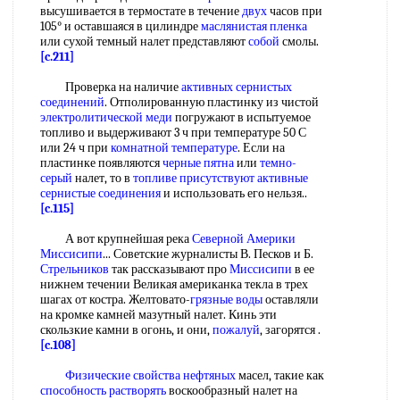
высушивается в термостате в течение
двух
часов при
105° и оставшаяся в цилиндре
маслянистая пленка
или сухой темный налет представляют
собой
смолы.
[c.211]
Проверка на наличие
активных сернистых
соединений
. Отполированную пластинку из чистой
электролитической меди
погружают в испытуемое
топливо и выдерживают 3 ч при температуре 50 С
или 24 ч при
комнатной температуре
. Если на
пластинке появляются
черные пятна
или
темно-
серый
налет, то в
топливе присутствуют
активные
сернистые соединения
и использовать его нельзя..
[c.115]
А вот крупнейшая река
Северной Америки
Миссисипи
... Советские журналисты В. Песков и Б.
Стрельников
так рассказывают про
Миссисипи
в ее
нижнем течении Великая американка текла в трех
шагах от костра. Желтовато-
грязные воды
оставляли
на кромке камней мазутный налет. Кинь эти
скользкие камни в огонь, и они,
пожалуй
, загорятся .
[c.108]
Физические свойства нефтяных
масел, такие как
способность растворять
воскообразный налет на