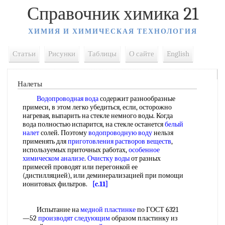
Справочник химика 21
ХИМИЯ И ХИМИЧЕСКАЯ ТЕХНОЛОГИЯ
Статьи
Рисунки
Таблицы
О сайте
English
Налеты
Водопроводная вода
содержит разнообразные
примеси, в этом легко убедиться, если, осторожно
нагревая, выпарить на стекле немного воды. Когда
вода полностью испарится, на стекле останется
белый
налет
солей. Поэтому
водопроводную воду
нельзя
применять для
приготовления растворов веществ
,
используемых приточных работах,
особенное
химическом анализе
.
Очистку воды
от разных
примесей проводят или перегонкой ее
(дистилляцией), или деминерализацией при помощи
ионитовых фильтров.
[c.11]
Испытание на
медной пластинке
по ГОСТ 6321
—52
производят следующим
образом пластинку из