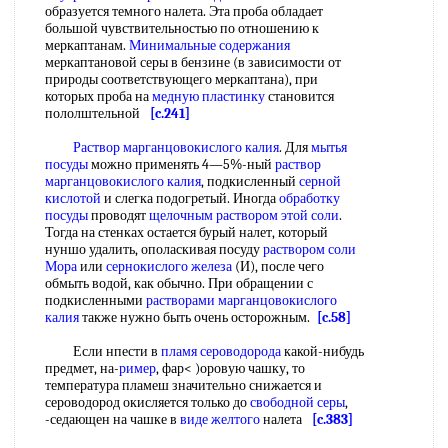
образуется темного налета. Эта проба обладает
большой чувствительностью по отношению к
меркаптанам.
Минимальные содержания
меркаптановой серы в бензине (в зависимости от
природы соответствующего меркаптана), при
которых проба на
медную пластинку
становится
пололштельной
[c.241]
Раствор марганцовокислого калия
. Для
мытья
посуды
можно применять 4—5%-ный
раствор
марганцовокислого калия
, подкисленный
серной
кислотой
и слегка подогретый. Иногда
обработку
посуды
проводят
щелочным раствором
этой соли
.
Тогда на стенках остается бурый налет, который
нуншо удалить, ополаскивая посуду
раствором соли
Мора
или
сернокислого железа
(И), после чего
обмыть водой, как обычно. При обращении с
подкисленными
растворами марганцовокислого
калия
также нужно быть очень осторожным.
[c.58]
Если нпести в
пламя сероводорода
какой-нибудь
предмет, на-
ример
, фар< )оровую чашку, то
температура пламеш значительно снижается и
сероводород окисляется только до
свободной серы
,
-седающен на чашке в
виде желтого
налета
[c.383]