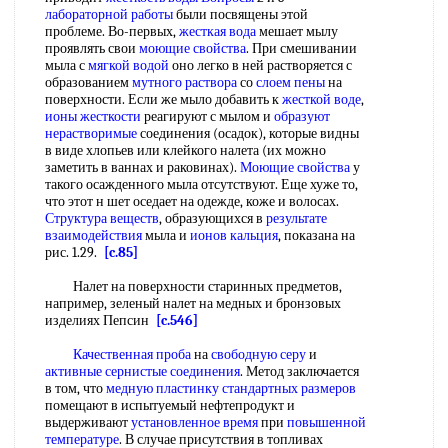
лабораторной работы
были посвящены этой
проблеме. Во-первых,
жесткая вода
мешает мылу
проявлять свои
моющие свойства
. При смешивании
мыла с
мягкой водой
оно легко в ней растворяется с
образованием
мутного раствора
со
слоем пены
на
поверхности. Если же мыло добавить к
жесткой воде
,
ионы жесткости
реагируют с мылом и
образуют
нерастворимые
соединения (осадок), которые видны
в виде хлопьев или клейкого налета (их можно
заметить в ваннах и раковинах).
Моющие свойства
у
такого осажденного мыла отсутствуют. Еще хуже то,
что этот н шет оседает на одежде, коже и волосах.
Структура веществ
, образующихся в
результате
взаимодействия
мыла и
ионов кальция
, показана на
рис. 1.29.
[c.85]
Налет на поверхности старинных предметов,
например, зеленый налет на медных и бронзовых
изделиях Пепсин
[c.546]
Качественная проба
на
свободную серу
и
активные сернистые соединения
. Метод заключается
в том, что
медную пластинку
стандартных размеров
помещают в испытуемый нефтепродукт и
выдерживают
установленное время
при
повышенной
температуре
. В случае присутствия в топливах