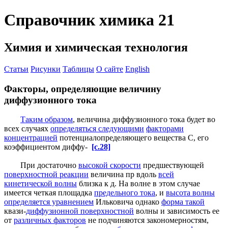
Справочник химика 21
Химия и химическая технология
Статьи
Рисунки
Таблицы
О сайте
English
Факторы, определяющие величину
диффузионного тока
Таким образом
, величина диффузионного тока будет во
всех случаях
определяться следующими
факторами
концентрацией
потенциалопределяющего вещества С, его
коэффициентом диффу-
[c.28]
При достаточно
высокой скорости
предшествующей
поверхностной реакции
величина пр вдоль
всей
кинетической волны
близка к д. На волне в этом случае
имеется четкая площадка
предельного тока
, и
высота волны
определяется уравнением
Ильковича однако
форма такой
квази-
диффузионной поверхностной
волны и зависимость ее
от
различных факторов
не подчиняются закономерностям,