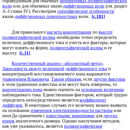
справедливым для обычных
необратимых полярографических
волн
или для объемных квази-
диффузионных волн
(см. раздел
А-3 главы IV). Рассмотрим
специфические особенности
квази-
диффузионных поверхностных
волн.
[c.181]
Для правильного
расчета концентрации
по
высоте
полярографической волны
необходимо точно определить
величину диффузионного тока и учесть все факторы, которые
могут влиять на форму.
полярографической волны
и ее
высоту.
[c.31]
Количественный анализ—абсолютный метод
.
Зависимость между величиной
диффузионного тока
и
концентрацией восстанавливаемого иона выражается
уравнением Ильковича
.
Таким образом
, если
другие факторы
в этом уравнении известны или могут быть измерены, то
концентрацию иона
можно оценить на
основании величины
наблюдаемого тока. Единственным фактором, который трудно
определить непосредственно является
коэффициент
диффузии
. В некоторых случаях его величину можно выявить
на основании
измерения электропроводности раствора
или
иногДа сравнением с
известными значениями
для
других
ионов
аналогичного размера. Однако наилучшим методом,
как уже указывалось, является
полярографическое